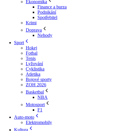
Ekonomika
Finance a burza
Podnikání
Spotřebitel
Krimi
Doprava
Nehody
Sport
Hokej
Fotbal
Tenis
Lyžování
Cyklistika
Atletika
Bojové sporty
ZOH 2026
Basketbal
NBA
Motosport
F1
Auto-moto
Elektromobily
Kultura