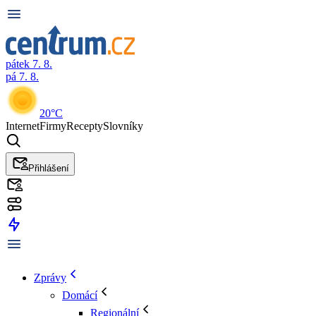
pátek 7. 8.
pá 7. 8.
20°C
Internet
Firmy
Recepty
Slovníky
Přihlášení
Zprávy
Domácí
Regionální