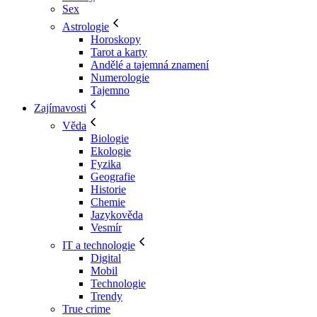
Sex
Astrologie
Horoskopy
Tarot a karty
Andělé a tajemná znamení
Numerologie
Tajemno
Zajímavosti
Věda
Biologie
Ekologie
Fyzika
Geografie
Historie
Chemie
Jazykověda
Vesmír
IT a technologie
Digital
Mobil
Technologie
Trendy
True crime