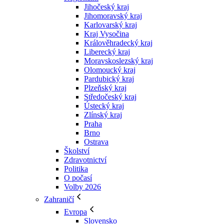
Jihočeský kraj
Jihomoravský kraj
Karlovarský kraj
Kraj Vysočina
Králověhradecký kraj
Liberecký kraj
Moravskoslezský kraj
Olomoucký kraj
Pardubický kraj
Plzeňský kraj
Středočeský kraj
Ústecký kraj
Zlínský kraj
Praha
Brno
Ostrava
Školství
Zdravotnictví
Politika
O počasí
Volby 2026
Zahraničí
Evropa
Slovensko