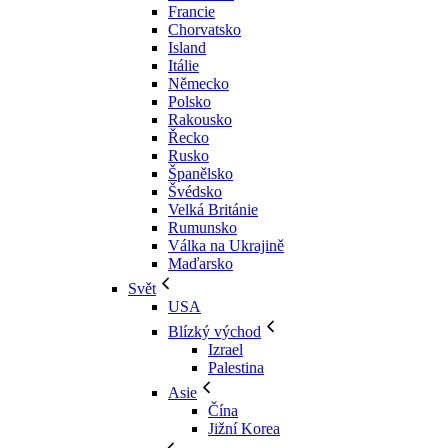
Francie
Chorvatsko
Island
Itálie
Německo
Polsko
Rakousko
Řecko
Rusko
Španělsko
Švédsko
Velká Británie
Rumunsko
Válka na Ukrajině
Maďarsko
Svět
USA
Blízký východ
Izrael
Palestina
Asie
Čína
Jižní Korea