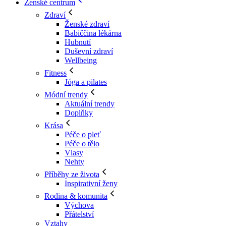
Ženské centrum
Zdraví
Ženské zdraví
Babiččina lékárna
Hubnutí
Duševní zdraví
Wellbeing
Fitness
Jóga a pilates
Módní trendy
Aktuální trendy
Doplňky
Krása
Péče o pleť
Péče o tělo
Vlasy
Nehty
Příběhy ze života
Inspirativní ženy
Rodina & komunita
Výchova
Přátelství
Vztahy