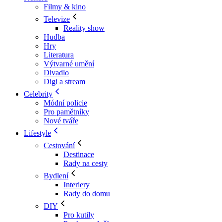
Filmy & kino
Televize
Reality show
Hudba
Hry
Literatura
Výtvarné umění
Divadlo
Digi a stream
Celebrity
Módní policie
Pro pamětníky
Nové tváře
Lifestyle
Cestování
Destinace
Rady na cesty
Bydlení
Interiery
Rady do domu
DIY
Pro kutily