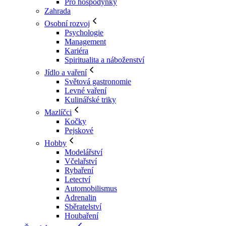
Pro hospodyňky
Zahrada
Osobní rozvoj
Psychologie
Management
Kariéra
Spiritualita a náboženství
Jídlo a vaření
Světová gastronomie
Levné vaření
Kulinářské triky
Mazlíčci
Kočky
Pejskové
Hobby
Modelářství
Včelařství
Rybaření
Letectví
Automobilismus
Adrenalin
Sběratelství
Houbaření