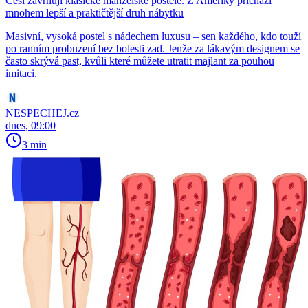
Češi zavrhují klasické manželské postele. Z Ameriky přichází
mnohem lepší a praktičtější druh nábytku
Masivní, vysoká postel s nádechem luxusu – sen každého, kdo touží
po ranním probuzení bez bolesti zad. Jenže za lákavým designem se
často skrývá past, kvůli které můžete utratit majlant za pouhou
imitaci.
NESPECHEJ.cz
dnes, 09:00
3 min