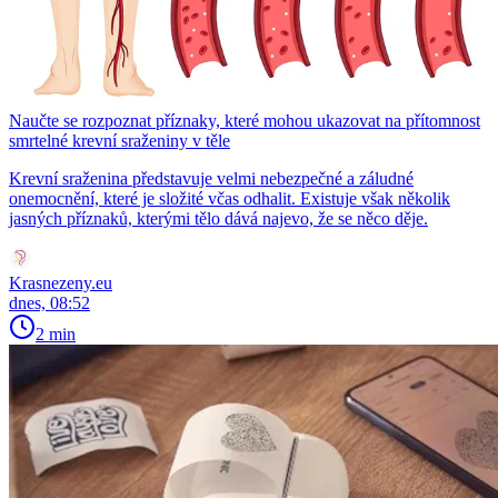
Naučte se rozpoznat příznaky, které mohou ukazovat na přítomnost
smrtelné krevní sraženiny v těle
Krevní sraženina představuje velmi nebezpečné a záludné
onemocnění, které je složité včas odhalit. Existuje však několik
jasných příznaků, kterými tělo dává najevo, že se něco děje.
Krasnezeny.eu
dnes, 08:52
2 min