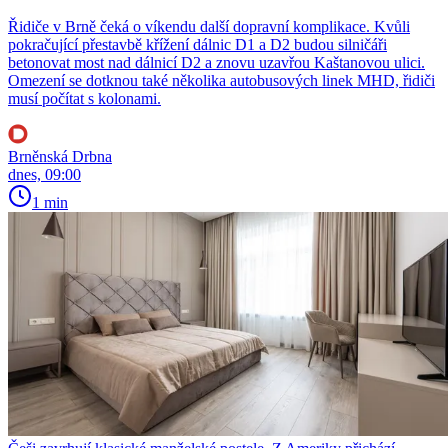
Řidiče v Brně čeká o víkendu další dopravní komplikace. Kvůli
pokračující přestavbě křížení dálnic D1 a D2 budou silničáři
betonovat most nad dálnicí D2 a znovu uzavřou Kaštanovou ulici.
Omezení se dotknou také několika autobusových linek MHD, řidiči
musí počítat s kolonami.
Brněnská Drbna
dnes, 09:00
1 min