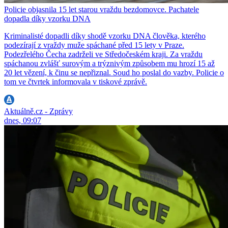
Policie objasnila 15 let starou vraždu bezdomovce. Pachatele
dopadla díky vzorku DNA
Kriminalisté dopadli díky shodě vzorku DNA člověka, kterého
podezírají z vraždy muže spáchané před 15 lety v Praze.
Podezřelého Čecha zadrželi ve Středočeském kraji. Za vraždu
spáchanou zvlášť surovým a trýznivým způsobem mu hrozí 15 až
20 let vězení, k činu se nepřiznal. Soud ho poslal do vazby. Policie o
tom ve čtvrtek informovala v tiskové zprávě.
Aktuálně.cz - Zprávy
dnes, 09:07