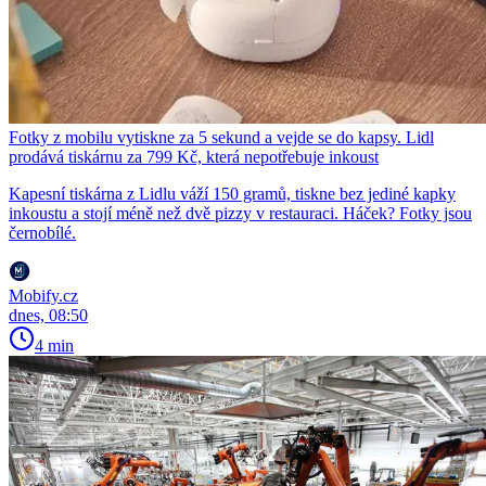
Fotky z mobilu vytiskne za 5 sekund a vejde se do kapsy. Lidl
prodává tiskárnu za 799 Kč, která nepotřebuje inkoust
Kapesní tiskárna z Lidlu váží 150 gramů, tiskne bez jediné kapky
inkoustu a stojí méně než dvě pizzy v restauraci. Háček? Fotky jsou
černobílé.
Mobify.cz
dnes, 08:50
4 min