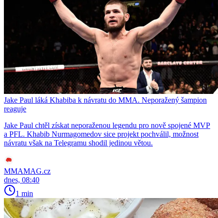
Jake Paul láká Khabiba k návratu do MMA. Neporažený šampion
reaguje
Jake Paul chtěl získat neporaženou legendu pro nově spojené MVP
a PFL. Khabib Nurmagomedov sice projekt pochválil, možnost
návratu však na Telegramu shodil jedinou větou.
MMAMAG.cz
dnes, 08:40
1 min