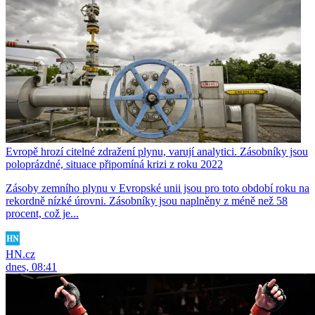
Evropě hrozí citelné zdražení plynu, varují analytici. Zásobníky jsou
poloprázdné, situace připomíná krizi z roku 2022
Zásoby zemního plynu v Evropské unii jsou pro toto období roku na
rekordně nízké úrovni. Zásobníky jsou naplněny z méně než 58
procent, což je...
HN.cz
dnes, 08:41