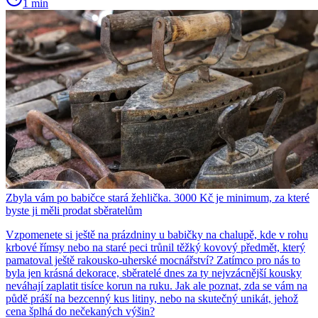
1 min
Zbyla vám po babičce stará žehlička. 3000 Kč je minimum, za které
byste ji měli prodat sběratelům
Vzpomenete si ještě na prázdniny u babičky na chalupě, kde v rohu
krbové římsy nebo na staré peci trůnil těžký kovový předmět, který
pamatoval ještě rakousko-uherské mocnářství? Zatímco pro nás to
byla jen krásná dekorace, sběratelé dnes za ty nejvzácnější kousky
neváhají zaplatit tisíce korun na ruku. Jak ale poznat, zda se vám na
půdě práší na bezcenný kus litiny, nebo na skutečný unikát, jehož
cena šplhá do nečekaných výšin?