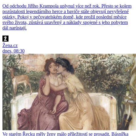
Od odchodu Jiřího Krampola uplynul více než rok. Přesto se kolem
pozůstalosti legendárního herce a baviče stále objevují nevyřešené
otázky. Pokoj v pečovatelském domě, kde prožil poslední měsíce
svého života, zůstává uzavřený a náklady spojené s jeho pobytem
dál narůstají.
Žena.cz
dnes, 08:30
Ve starém Řecku měly ženy málo příležitostí se prosadit. Básnířka