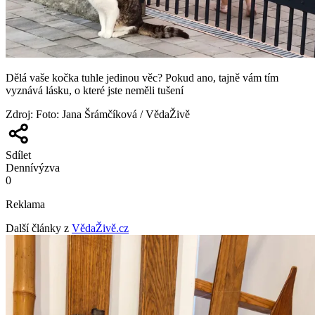
Dělá vaše kočka tuhle jedinou věc? Pokud ano, tajně vám tím
vyznává lásku, o které jste neměli tušení
Zdroj
:
Foto: Jana Šrámčíková / VědaŽivě
Sdílet
Denní
výzva
0
Reklama
Další články z
VědaŽivě.cz