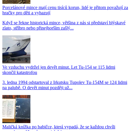
Porcelánové mince mají cenu tisíců korun, lidé je přitom považují za
hračky pro děti a vyhazují
Když se řekne historická mince, většina z nás si představí blýskavé
zlato, stříbro nebo přinejhorším zašlý...
Ve vzduchu vydržel jen devět minut. Let Tu-154 se 115 lidmi
skončil katastrofou
3. ledna 1994 odstartoval z Irkutsku Tupolev Tu-154M se 124 lidmi
na palubě. O devět minut později už...
Maličká knížka po babičce, která vypadá, že se každou chvíli