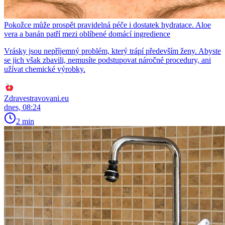
Pokožce může prospět pravidelná péče i dostatek hydratace. Aloe
vera a banán patří mezi oblíbené domácí ingredience
Vrásky jsou nepříjemný problém, který trápí především ženy. Abyste
se jich však zbavili, nemusíte podstupovat náročné procedury, ani
užívat chemické výrobky.
Zdravestravovani.eu
dnes, 08:24
2 min