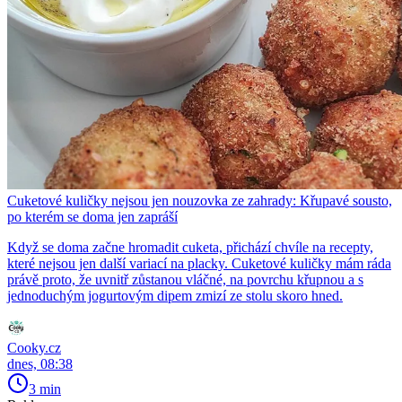
Cuketové kuličky nejsou jen nouzovka ze zahrady: Křupavé sousto,
po kterém se doma jen zapráší
Když se doma začne hromadit cuketa, přichází chvíle na recepty,
které nejsou jen další variací na placky. Cuketové kuličky mám ráda
právě proto, že uvnitř zůstanou vláčné, na povrchu křupnou a s
jednoduchým jogurtovým dipem zmizí ze stolu skoro hned.
Cooky.cz
dnes, 08:38
3 min