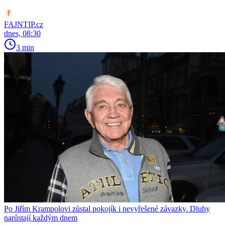
FAJNTIP.cz
dnes, 08:30
3 min
Po Jiřím Krampolovi zůstal pokojík i nevyřešené závazky. Dluhy
narůstají každým dnem