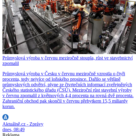
Průmyslová výroba v červnu meziročně stoupla, růst ve stavebnictví
zpomalil
Průmyslová výroba v Česku v červnu meziročně vzrostla o čtyři
procenta, tedy nejvíce od loňského prosince. Dařilo se většině
průmyslových odvětví, plyne ze čtvrtečních informací zveřejněných
Českého statistického úřadu (ČSÚ). Meziroční růst stavební výroby
v červnu zpomalil z květnových 4,4 procenta na rovná dvě procenta.
Zahraniční obchod pak skončil v červnu přebytkem 15,5 miliardy
korun.
Aktuálně.cz - Zprávy
dnes, 08:49
Reklama