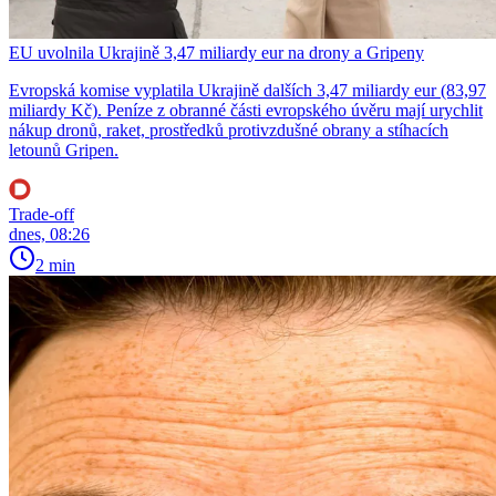
EU uvolnila Ukrajině 3,47 miliardy eur na drony a Gripeny
Evropská komise vyplatila Ukrajině dalších 3,47 miliardy eur (83,97
miliardy Kč). Peníze z obranné části evropského úvěru mají urychlit
nákup dronů, raket, prostředků protivzdušné obrany a stíhacích
letounů Gripen.
Trade-off
dnes, 08:26
2 min