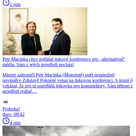
1 min
Petr Macinka chce pořádat tiskové konference pro „alternativní“
média. Sám z jejich prostředí pochází
Ministr zahraničí Petr Macinka (Motoristé) opět neumožnil
novinářce Zdislavě Pokorné vstup na tiskovou konferenci. S ironií jí
vzkázal, že pro ni uspořádá tiskovku pro konspirátory. Sám přitom z
prostředí reálné…
Proboha!
dnes, 08:42
4 min