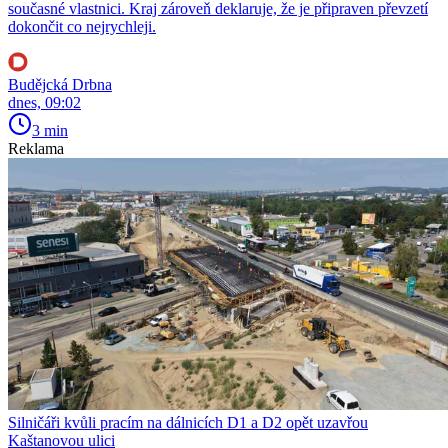
současné vlastnici. Kraj zároveň deklaruje, že je připraven převzetí
dokončit co nejrychleji.
Budějcká Drbna
dnes, 09:02
3 min
Reklama
Silničáři kvůli pracím na dálnicích D1 a D2 opět uzavřou
Kaštanovou ulici