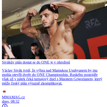
Sivákův plán dostat se do ONE je v ohrožení
Václav Sivák tvrdí, že výhra nad Mamukou Usubyanem by mu
mohla otevřít dveře do ONE Championship. Ruského postojáře
však už v pátek čeká turnajový duel s Maratem Grigorianem, který
může český plán výrazně zkomplikovat.
MMAMAG.cz
dnes, 08:32