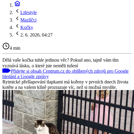
Lifestyle
Mazlíčci
Kočky
2. 6. 2026, 04:27
4 min
Dělá vaše kočka tuhle jedinou věc? Pokud ano, tajně vám tím
vyznává lásku, o které jste neměli tušení
Přidejte si obsah Centrum.cz do oblíbených zdrojů pro Google
hledání a Google zprávy
Rytmické přešlapování tlapkami má kořeny v prvních dnech života
kotěte a na vašem klíně prozrazuje víc, než si možná myslíte.