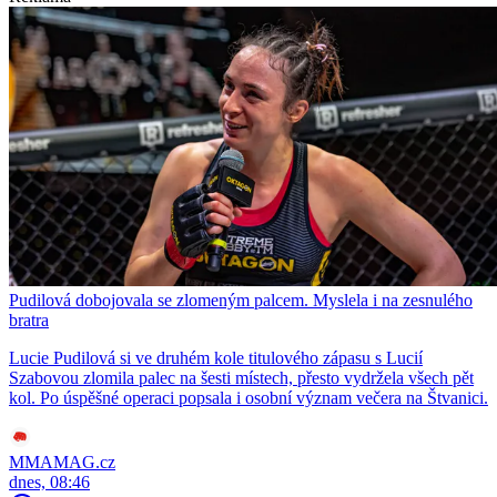
Pudilová dobojovala se zlomeným palcem. Myslela i na zesnulého
bratra
Lucie Pudilová si ve druhém kole titulového zápasu s Lucií
Szabovou zlomila palec na šesti místech, přesto vydržela všech pět
kol. Po úspěšné operaci popsala i osobní význam večera na Štvanici.
MMAMAG.cz
dnes, 08:46