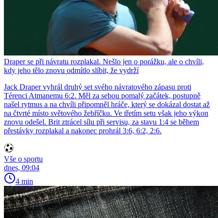
Draper se při návratu rozplakal. Nešlo jen o porážku, ale o chvíli,
kdy jeho tělo znovu odmítlo slíbit, že vydrží
Jack Draper vyhrál druhý set svého návratového zápasu proti
Térenci Atmanemu 6:2. Měl za sebou pomalý začátek, postupně
našel rytmus a na chvíli připomněl hráče, který se dokázal dostat až
na čtvrté místo světového žebříčku. Ve třetím setu však jeho výkon
znovu odešel. Brit ztrácel sílu při servisu, za stavu 1:4 se během
přestávky rozplakal a nakonec prohrál 3:6, 6:2, 2:6.
Vše o sportu
dnes, 09:04
4 min