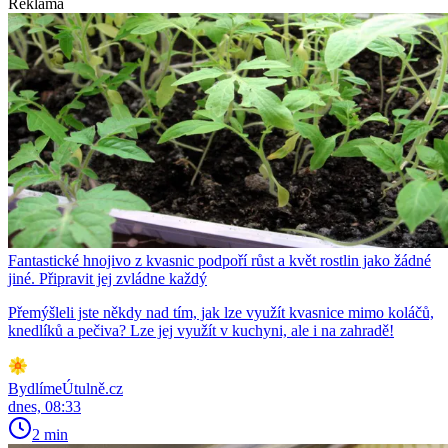
Reklama
Fantastické hnojivo z kvasnic podpoří růst a květ rostlin jako žádné
jiné. Připravit jej zvládne každý
Přemýšleli jste někdy nad tím, jak lze využít kvasnice mimo koláčů,
knedlíků a pečiva? Lze jej využít v kuchyni, ale i na zahradě!
BydlímeÚtulně.cz
dnes, 08:33
2 min