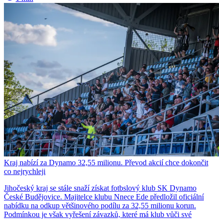
Kraj nabízí za Dynamo 32,55 milionu. Převod akcií chce dokončit
co nejrychleji
Jihočeský kraj se stále snaží získat fotbslový klub SK Dynamo
České Budějovice. Majitelce klubu Nnece Ede předložil oficiální
nabídku na odkup většinového podílu za 32,55 milionu korun.
Podmínkou je však vyřešení závazků, které má klub vůči své