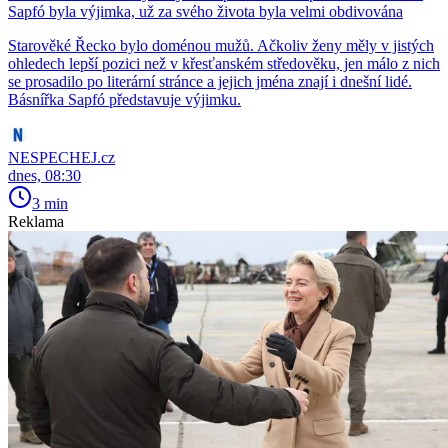
Sapfó byla výjimka, už za svého života byla velmi obdivována
Starověké Řecko bylo doménou mužů. Ačkoliv ženy měly v jistých
ohledech lepší pozici než v křesťanském středověku, jen málo z nich
se prosadilo po literární stránce a jejich jména znají i dnešní lidé.
Básnířka Sapfó představuje výjimku.
NESPECHEJ.cz
dnes, 08:30
3 min
Reklama