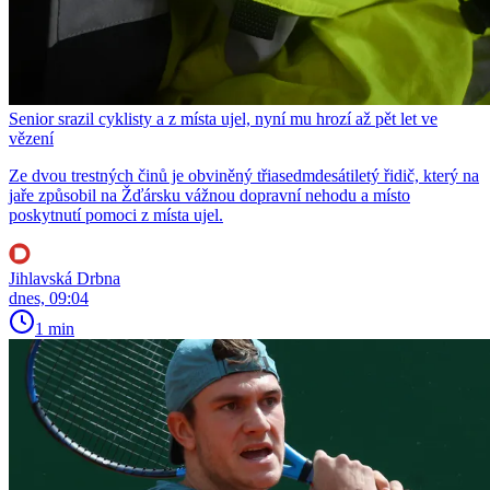
Senior srazil cyklisty a z místa ujel, nyní mu hrozí až pět let ve
vězení
Ze dvou trestných činů je obviněný třiasedmdesátiletý řidič, který na
jaře způsobil na Žďársku vážnou dopravní nehodu a místo
poskytnutí pomoci z místa ujel.
Jihlavská Drbna
dnes, 09:04
1 min