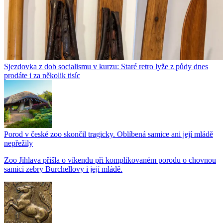
Sjezdovka z dob socialismu v kurzu: Staré retro lyže z půdy dnes
prodáte i za několik tisíc
Porod v české zoo skončil tragicky. Oblíbená samice ani její mládě
nepřežily
Zoo Jihlava přišla o víkendu při komplikovaném porodu o chovnou
samici zebry Burchellovy i její mládě.