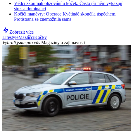
Vědci zkoumali olizování u koček. Často při něm vykazují
stres a dominanci
Kočičí manévry: Operace Květináč skončila úspěchem.
Protistrana se znemožnila sama
Zobrazit více
Lifestyle
Mazlíčci
Kočky
Vybrali jsme pro vás
Magazíny a zajímavosti