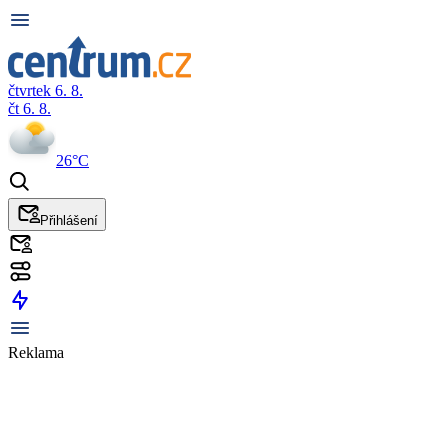
čtvrtek 6. 8.
čt 6. 8.
26°C
Přihlášení
Reklama