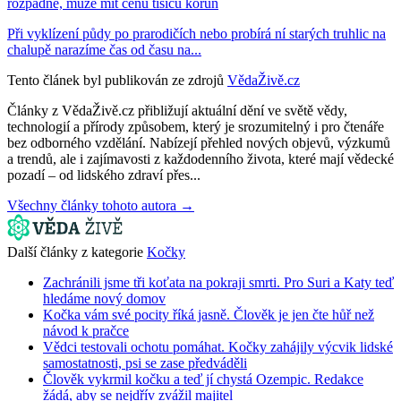
rozpadne, může mít cenu tisíců korun
Při vyklízení půdy po prarodičích nebo probírá ní starých truhlic na
chalupě narazíme čas od času na...
Tento článek byl publikován ze zdrojů
VědaŽivě.cz
Články z VědaŽivě.cz přibližují aktuální dění ve světě vědy,
technologií a přírody způsobem, který je srozumitelný i pro čtenáře
bez odborného vzdělání. Nabízejí přehled nových objevů, výzkumů
a trendů, ale i zajímavosti z každodenního života, které mají vědecké
pozadí – od lidského zdraví přes...
Všechny články tohoto autora →
Další články z kategorie
Kočky
Zachránili jsme tři koťata na pokraji smrti. Pro Suri a Katy teď
hledáme nový domov
Kočka vám své pocity říká jasně. Člověk je jen čte hůř než
návod k pračce
Vědci testovali ochotu pomáhat. Kočky zahájily výcvik lidské
samostatnosti, psi se zase předváděli
Člověk vykrmil kočku a teď jí chystá Ozempic. Redakce
žádá, aby se nejdřív zvážil majitel