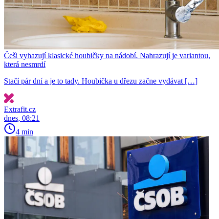
Češi vyhazují klasické houbičky na nádobí. Nahrazují je variantou,
která nesmrdí
Stačí pár dní a je to tady. Houbička u dřezu začne vydávat […]
Extrafit.cz
dnes, 08:21
4 min