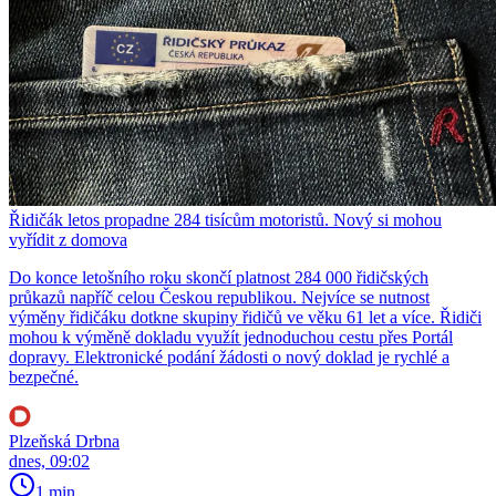
Řidičák letos propadne 284 tisícům motoristů. Nový si mohou
vyřídit z domova
Do konce letošního roku skončí platnost 284 000 řidičských
průkazů napříč celou Českou republikou. Nejvíce se nutnost
výměny řidičáku dotkne skupiny řidičů ve věku 61 let a více. Řidiči
mohou k výměně dokladu využít jednoduchou cestu přes Portál
dopravy. Elektronické podání žádosti o nový doklad je rychlé a
bezpečné.
Plzeňská Drbna
dnes, 09:02
1 min