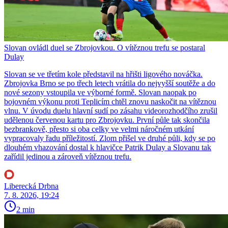
Slovan ovládl duel se Zbrojovkou. O vítěznou trefu se postaral
Dulay
Slovan se ve třetím kole představil na hřišti ligového nováčka.
Zbrojovka Brno se po třech letech vrátila do nejvyšší soutěže a do
nové sezony vstoupila ve výborné formě. Slovan naopak po
bojovném výkonu proti Teplicím chtěl znovu naskočit na vítěznou
vlnu. V úvodu duelu hlavní sudí po zásahu videorozhodčího zrušil
udělenou červenou kartu pro Zbrojovku. První půle tak skončila
bezbrankově, přesto si oba celky ve velmi náročném utkání
vypracovaly řadu příležitostí. Zlom přišel ve druhé půli, kdy se po
dlouhém vhazování dostal k hlavičce Patrik Dulay a Slovanu tak
zařídil jedinou a zároveň vítěznou trefu.
Liberecká Drbna
7. 8. 2026, 19:24
2 min