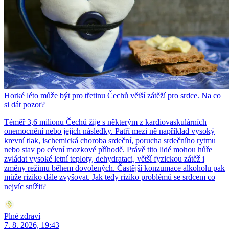
Horké léto může být pro třetinu Čechů větší zátěží pro srdce. Na co
si dát pozor?
Téměř 3,6 milionu Čechů žije s některým z kardiovaskulárních
onemocnění nebo jejich následky. Patří mezi ně například vysoký
krevní tlak, ischemická choroba srdeční, porucha srdečního rytmu
nebo stav po cévní mozkové příhodě. Právě tito lidé mohou hůře
zvládat vysoké letní teploty, dehydrataci, větší fyzickou zátěž i
změny režimu během dovolených. Častější konzumace alkoholu pak
může riziko dále zvyšovat. Jak tedy riziko problémů se srdcem co
nejvíc snížit?
Plné zdraví
7. 8. 2026, 19:43