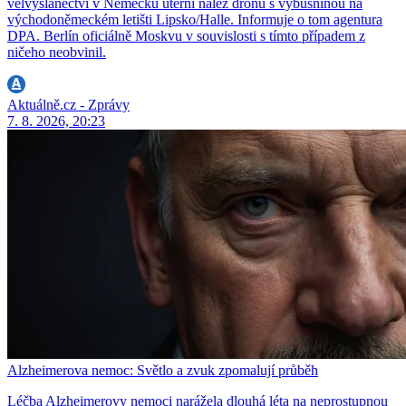
velvyslanectví v Německu úterní nález dronu s výbušninou na
východoněmeckém letišti Lipsko/Halle. Informuje o tom agentura
DPA. Berlín oficiálně Moskvu v souvislosti s tímto případem z
ničeho neobvinil.
Aktuálně.cz - Zprávy
7. 8. 2026, 20:23
Alzheimerova nemoc: Světlo a zvuk zpomalují průběh
Léčba Alzheimerovy nemoci narážela dlouhá léta na neprostupnou