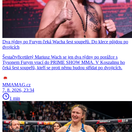
Dva týdny po Furym čeká Wacha šest soupeřů. Do klece půjdou po
dvojicích
Šestačtyřicetiletý Mariusz Wach se jen dva týdny po porážce s
Tysonem Furym vrací do PRIME SHOW MMA. V Koszalinu ho
čeká šest soupeřů, kteří se proti němu budou střídat po dvojicích.
MMAMAG.cz
7. 8. 2026, 23:34
1 min