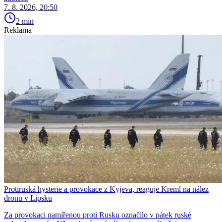
7. 8. 2026, 20:50
2 min
Reklama
Protiruská hysterie a provokace z Kyjeva, reaguje Kreml na nález
dronu v Lipsku
Za provokaci namířenou proti Rusku označilo v pátek ruské