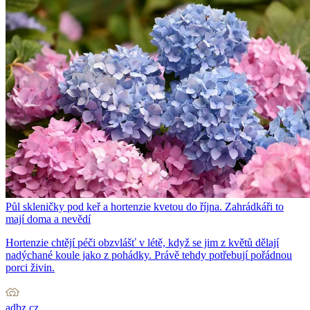
Půl skleničky pod keř a hortenzie kvetou do října. Zahrádkáři to
mají doma a nevědí
Hortenzie chtějí péči obzvlášť v létě, když se jim z květů dělají
nadýchané koule jako z pohádky. Právě tehdy potřebují pořádnou
porci živin.
adbz.cz