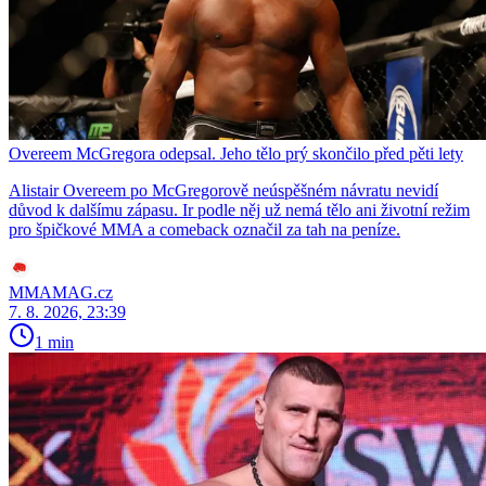
Overeem McGregora odepsal. Jeho tělo prý skončilo před pěti lety
Alistair Overeem po McGregorově neúspěšném návratu nevidí
důvod k dalšímu zápasu. Ir podle něj už nemá tělo ani životní režim
pro špičkové MMA a comeback označil za tah na peníze.
MMAMAG.cz
7. 8. 2026, 23:39
1 min