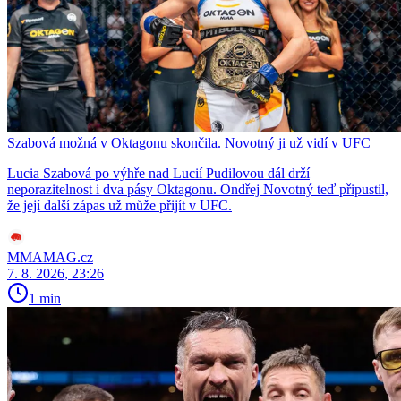
Szabová možná v Oktagonu skončila. Novotný ji už vidí v UFC
Lucia Szabová po výhře nad Lucií Pudilovou dál drží
neporazitelnost i dva pásy Oktagonu. Ondřej Novotný teď připustil,
že její další zápas už může přijít v UFC.
MMAMAG.cz
7. 8. 2026, 23:26
1 min