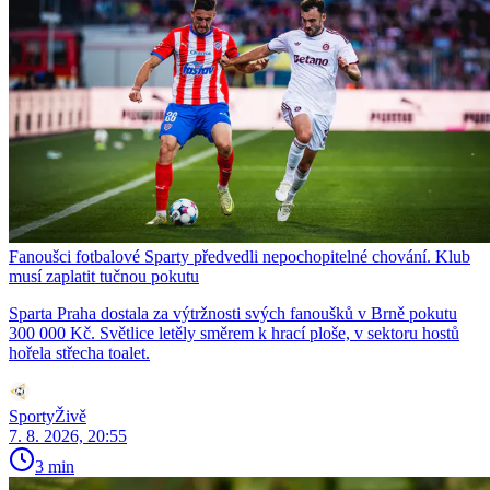
Fanoušci fotbalové Sparty předvedli nepochopitelné chování. Klub
musí zaplatit tučnou pokutu
Sparta Praha dostala za výtržnosti svých fanoušků v Brně pokutu
300 000 Kč. Světlice letěly směrem k hrací ploše, v sektoru hostů
hořela střecha toalet.
SportyŽivě
7. 8. 2026, 20:55
3 min