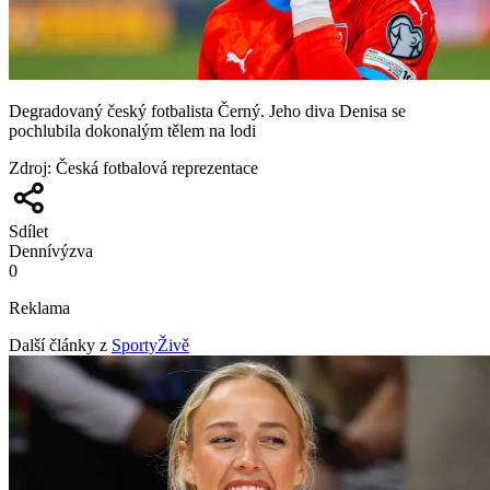
Degradovaný český fotbalista Černý. Jeho diva Denisa se
pochlubila dokonalým tělem na lodi
Zdroj
:
Česká fotbalová reprezentace
Sdílet
Denní
výzva
0
Reklama
Další články z
SportyŽivě