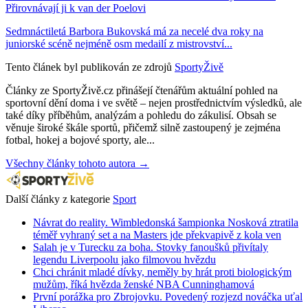
Přirovnávají ji k van der Poelovi
Sedmnáctiletá Barbora Bukovská má za necelé dva roky na
juniorské scéně nejméně osm medailí z mistrovství...
Tento článek byl publikován ze zdrojů
SportyŽivě
Články ze SportyŽivě.cz přinášejí čtenářům aktuální pohled na
sportovní dění doma i ve světě – nejen prostřednictvím výsledků, ale
také díky příběhům, analýzám a pohledu do zákulisí. Obsah se
věnuje široké škále sportů, přičemž silně zastoupený je zejména
fotbal, hokej a bojové sporty, ale...
Všechny články tohoto autora →
Další články z kategorie
Sport
Návrat do reality. Wimbledonská šampionka Nosková ztratila
téměř vyhraný set a na Masters jde překvapivě z kola ven
Salah je v Turecku za boha. Stovky fanoušků přivítaly
legendu Liverpoolu jako filmovou hvězdu
Chci chránit mladé dívky, neměly by hrát proti biologickým
mužům, říká hvězda ženské NBA Cunninghamová
První porážka pro Zbrojovku. Povedený rozjezd nováčka uťal