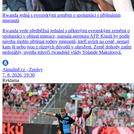
Rwanda jedná s evropskými zeměmi o spolupráci s přijímáním
migrantů
Rwanda vede předběžná jednání s některými evropskými zeměmi o
spolupráci v oblasti migrace, napsala agentura AFP. Kigali by podle
návrhu mohlo přijímat rodiny migrantů, kteří uvízli na cestě, nemají
kam jít nebo jsou z různých důvodů v ohrožení. Země dohody zatím
nedosáhly, uvedla mluvčí rwandské vlády Yolande Makoloová.
Aktuálně.cz - Zprávy
7. 8. 2026, 19:30
Reklama