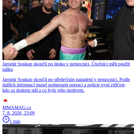
Jaromír Soukup skončil po útoku v nemocnici. Útočníci měli použít
pálku
Jaromír Soukup skončil po středečním napadení v nemocnici. Podle
dalších informací musel podstoupit operaci a policie nyní zjišťuje,
kdo za útokem stál a co bylo jeho motivem.
MMAMAG.cz
7. 8. 2026, 23:09
1 min