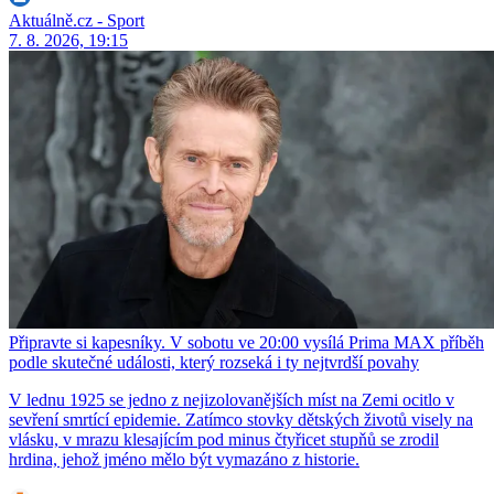
Aktuálně.cz - Sport
7. 8. 2026, 19:15
Připravte si kapesníky. V sobotu ve 20:00 vysílá Prima MAX příběh
podle skutečné události, který rozseká i ty nejtvrdší povahy
V lednu 1925 se jedno z nejizolovanějších míst na Zemi ocitlo v
sevření smrtící epidemie. Zatímco stovky dětských životů visely na
vlásku, v mrazu klesajícím pod minus čtyřicet stupňů se zrodil
hrdina, jehož jméno mělo být vymazáno z historie.