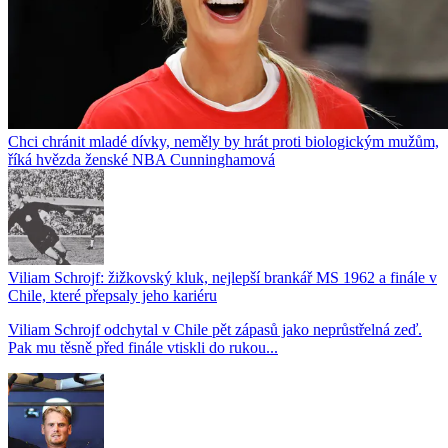
Chci chránit mladé dívky, neměly by hrát proti biologickým mužům,
říká hvězda ženské NBA Cunninghamová
Viliam Schrojf: žižkovský kluk, nejlepší brankář MS 1962 a finále v
Chile, které přepsaly jeho kariéru
Viliam Schrojf odchytal v Chile pět zápasů jako neprůstřelná zeď.
Pak mu těsně před finále vtiskli do rukou...