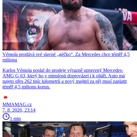
Vémola prodává své slavné „géčko“. Za Mercedes chce téměř 4,5
milionu
Karlos Vémola poslal do prodeje výrazně upravený Mercedes-
AMG G 63, který ho v minulosti doprovázel i k oltáři. Auto má
najeto přes 262 tisíc kilometrů a nový majitel za něj musí zaplatit
téměř 4,5 milionu korun.
MMAMAG.cz
7. 8. 2026, 23:14
1 min