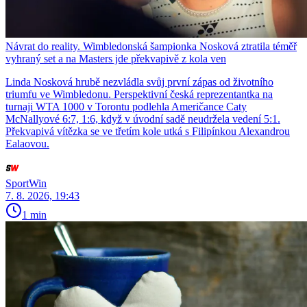
Návrat do reality. Wimbledonská šampionka Nosková ztratila téměř
vyhraný set a na Masters jde překvapivě z kola ven
Linda Nosková hrubě nezvládla svůj první zápas od životního
triumfu ve Wimbledonu. Perspektivní česká reprezentantka na
turnaji WTA 1000 v Torontu podlehla Američance Caty
McNallyové 6:7, 1:6, když v úvodní sadě neudržela vedení 5:1.
Překvapivá vítězka se ve třetím kole utká s Filipínkou Alexandrou
Ealaovou.
SportWin
7. 8. 2026, 19:43
1 min