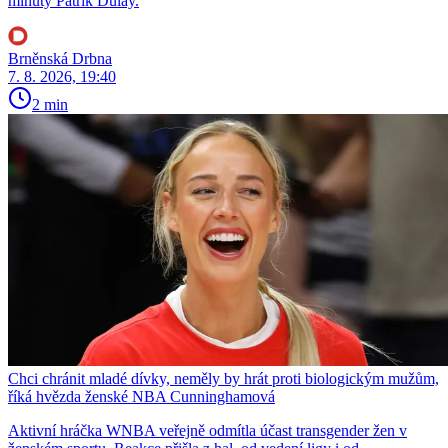
minuty Patrik Dulay.
Brněnská Drbna
7. 8. 2026, 19:40
2 min
Chci chránit mladé dívky, neměly by hrát proti biologickým mužům,
říká hvězda ženské NBA Cunninghamová
Aktivní hráčka WNBA veřejně odmítla účast transgender žen v