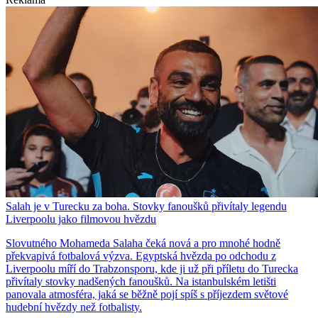
Salah je v Turecku za boha. Stovky fanoušků přivítaly legendu
Liverpoolu jako filmovou hvězdu
Slovutného Mohameda Salaha čeká nová a pro mnohé hodně
překvapivá fotbalová výzva. Egyptská hvězda po odchodu z
Liverpoolu míří do Trabzonsporu, kde ji už při příletu do Turecka
přivítaly stovky nadšených fanoušků. Na istanbulském letišti
panovala atmosféra, jaká se běžně pojí spíš s příjezdem světové
hudební hvězdy než fotbalisty.