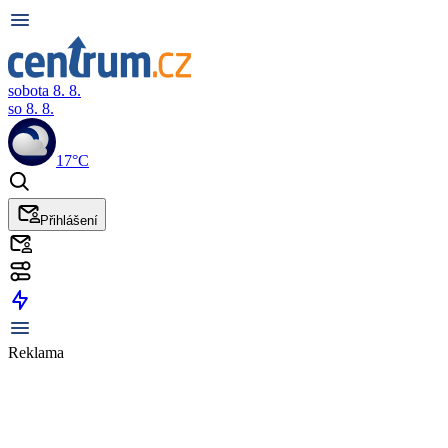
sobota 8. 8.
so 8. 8.
17°C
Přihlášení
Reklama