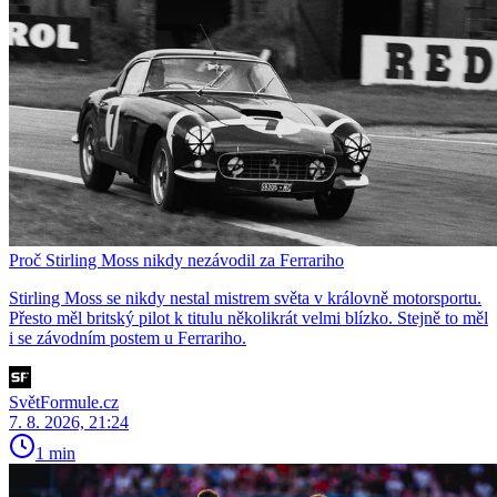
Proč Stirling Moss nikdy nezávodil za Ferrariho
Stirling Moss se nikdy nestal mistrem světa v královně motorsportu.
Přesto měl britský pilot k titulu několikrát velmi blízko. Stejně to měl
i se závodním postem u Ferrariho.
SvětFormule.cz
7. 8. 2026, 21:24
1 min