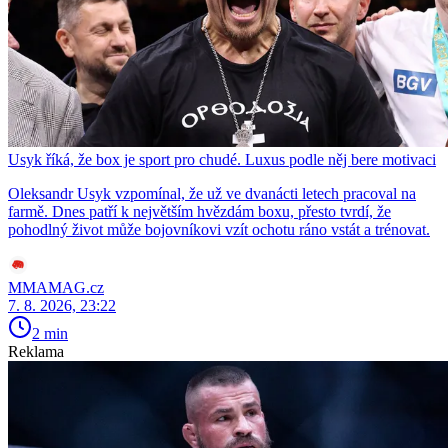
Usyk říká, že box je sport pro chudé. Luxus podle něj bere motivaci
Oleksandr Usyk vzpomínal, že už ve dvanácti letech pracoval na
farmě. Dnes patří k největším hvězdám boxu, přesto tvrdí, že
pohodlný život může bojovníkovi vzít ochotu ráno vstát a trénovat.
MMAMAG.cz
7. 8. 2026, 23:22
2 min
Reklama