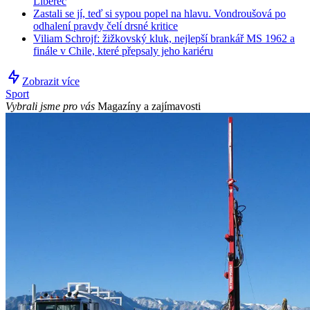
Liberec
Zastali se jí, teď si sypou popel na hlavu. Vondroušová po
odhalení pravdy čelí drsné kritice
Viliam Schrojf: žižkovský kluk, nejlepší brankář MS 1962 a
finále v Chile, které přepsaly jeho kariéru
Zobrazit více
Sport
Vybrali jsme pro vás
Magazíny a zajímavosti