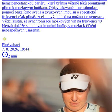
hematoencefalickou bariéru, která bránila většině léků proniknout
přímo k mozkovým buňkám. Objev takzvané neurostimulace
pomocí blikajícího světla a zvukových impulsů o specifické
frekvenci však přináší zcela nový pohled na možnost regenerace.
Vědci zjistili, že synchronizace mozkových vln na frekvenci 40
Hertzů dokáže stimulovat imunitní buňky v mozku k čištění
nebezpečných usazenin.
Plné zdraví
7. 8. 2026, 19:44
2 min