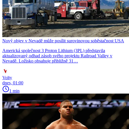
Nový objev v Nevadě může posílit surovinovou soběstačnost USA
Americká společnost 3 Proton Lithium (3PL) představila
aktualizovaný odhad zásob svého projektu Railroad Valley v
Nevadě. Ložisko obsahuje přibližně 31…
Volty
dnes, 01:00
1 min