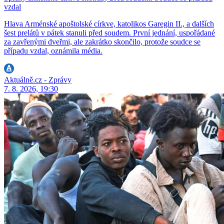
vzdal
Hlava Arménské apoštolské církve, katolikos Garegin II., a dalších
šest prelátů v pátek stanuli před soudem. První jednání, uspořádané
za zavřenými dveřmi, ale zakrátko skončilo, protože soudce se
případu vzdal, oznámila média.
Aktuálně.cz - Zprávy
7. 8. 2026, 19:30