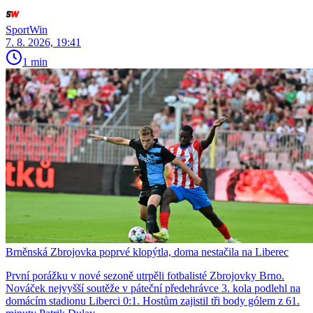
SportWin
7. 8. 2026, 19:41
1 min
Brněnská Zbrojovka poprvé klopýtla, doma nestačila na Liberec
První porážku v nové sezoně utrpěli fotbalisté Zbrojovky Brno.
Nováček nejvyšší soutěže v páteční předehrávce 3. kola podlehl na
domácím stadionu Liberci 0:1. Hostům zajistil tři body gólem z 61.