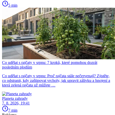
5 min
Co udělat s rajčaty v srpnu: 7 kroků, které pomohou dozrát
posledním plodům
Co udělat s rajčaty v srpnu: Proč rajčata stále nečervenají? Zjistěte,
co odstranit, kdy zaštipovat vrcholy, jak upravit zálivku a hnojení a
která zelená rajčata už můžete …
Planeta zahrady
7. 8. 2026, 19:41
7 min
Reklama