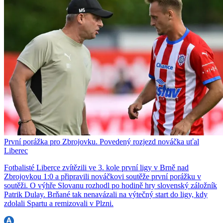
První porážka pro Zbrojovku. Povedený rozjezd nováčka uťal
Liberec
Fotbalisté Liberce zvítězili ve 3. kole první ligy v Brně nad
Zbrojovkou 1:0 a připravili nováčkovi soutěže první porážku v
soutěži. O výhře Slovanu rozhodl po hodině hry slovenský záložník
Patrik Dulay. Brňané tak nenavázali na výtečný start do ligy, kdy
zdolali Spartu a remizovali v Plzni.