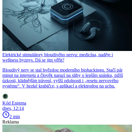
Elektrické stimulátory bloudivého nervu: medicína, naděje i
wellness byznys. Dá se jim věřit?
Bloudivý nerv se stal hvězdou moderního biohackingu. Stačí pár
minut na internetu a člověk narazí na sliby o lepším spánku, nižší
úzkosti, klidnějším trávení, vyšší odolnosti i „resetu nervového
systému“. V hezké krabičce, s aplikací a elektrodou na uchu.
Kód Enigma
dnes, 12:14
2 min
Reklama