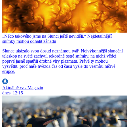
„Něco takového jsme na Slunci ještě neviděli.“ Nejdetailnější
snímky mohou odhalit záhadu
Slunce ukázalo svou dosud neznámou tvář. Nejvýkonnější sluneční
teleskop na světě zachytil rekordně ostré snímky, na nichž vědci
poprvé jasně spatřili drobné víry plazmatu. Právě ty mohou
vysvětlit, proč naše hvězda čas od času vyšle do vesmíru ničivé
erupce.
Aktuálně.cz - Magazín
dnes, 12:15