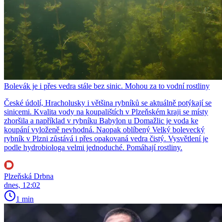
Bolevák je i přes vedra stále bez sinic. Mohou za to vodní rostliny
České údolí, Hracholusky i většina rybníků se aktuálně potýkají se
sinicemi. Kvalita vody na koupalištích v Plzeňském kraji se místy
zhoršila a například v rybníku Babylon u Domažlic je voda ke
koupání vyloženě nevhodná. Naopak oblíbený Velký bolevecký
rybník v Plzni zůstává i přes opakovaná vedra čistý. Vysvětlení je
podle hydrobiologa velmi jednoduché. Pomáhají rostliny.
Plzeňská Drbna
dnes, 12:02
1 min