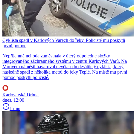
Cyklista spadl v Karlových Varech do řeky. Policisté mu poskytli
první pomoc
Nepříjemná nehoda zaměstnala v úterý odpoledne složky
integrovaného záchranného systému v centru Karlových Varů. Na
Mírovém náměstí havaroval devětasedmdesátiletý cyklista, který
následně spadl z několika metrů do řeky Teplé. Na místě mu první
pomoc poskytli policisté.
Karlovarská Drbna
dnes, 12:00
1 min