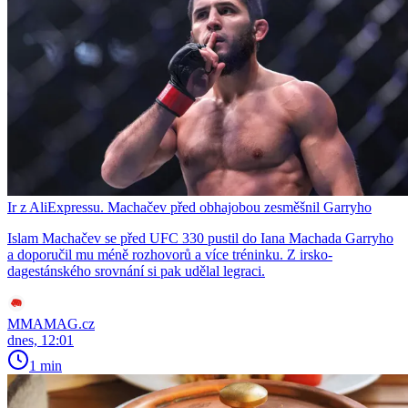
Ir z AliExpressu. Machačev před obhajobou zesměšnil Garryho
Islam Machačev se před UFC 330 pustil do Iana Machada Garryho
a doporučil mu méně rozhovorů a více tréninku. Z irsko-
dagestánského srovnání si pak udělal legraci.
MMAMAG.cz
dnes, 12:01
1 min