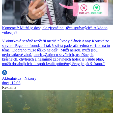
Komentář: Mužů je dost, ale zjevně ne „těch správných“. A kdo to
vůbec je?
V okurkové sezóně rozčeřil mediální vody článek Anny Koucké ze
serveru Page not found, asi tak šestistá padesátá sedmá variace na to
téma „Dobrého muže těžko najdeš“. Muži nejsou, muži jsou
nedostatkové zboží, aneb „Zatímco skvělejch, úspěšnejch,
krásnejch, chytrejch a nesmírně zábavnejch holek je všude plno,
mužů dosahujících alespoň kvalit průměrný ženy je jak šafránu.“
Aktuálně.cz - Názory
dnes, 12:03
Reklama