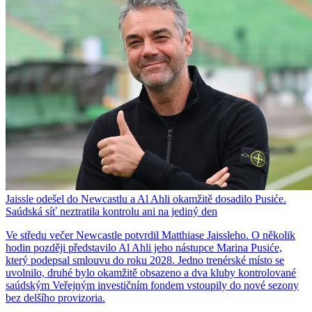
Jaissle odešel do Newcastlu a Al Ahli okamžitě dosadilo Pusiće.
Saúdská síť neztratila kontrolu ani na jediný den
Ve středu večer Newcastle potvrdil Matthiase Jaissleho. O několik
hodin později představilo Al Ahli jeho nástupce Marina Pusiće,
který podepsal smlouvu do roku 2028. Jedno trenérské místo se
uvolnilo, druhé bylo okamžitě obsazeno a dva kluby kontrolované
saúdským Veřejným investičním fondem vstoupily do nové sezony
bez delšího provizoria.