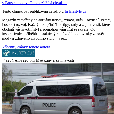
v Bruselu obdiv. Tato bezbřehá chvála...
Tento článek byl publikován ze zdrojů
In-lifestyle.cz
Magazín zaměřený na aktuální trendy, zdraví, krásu, bydlení, vztahy
i osobní rozvoj. Každý den přinášíme tipy, rady a zajímavosti, které
obohatí váš životní styl a pomohou vám cítit se skvěle. Od
inspirativních příběhů a praktických návodů po novinky ze světa
módy a zdravého životního stylu – vše...
Všechny články tohoto autora →
Vybrali jsme pro vás
Magazíny a zajímavosti