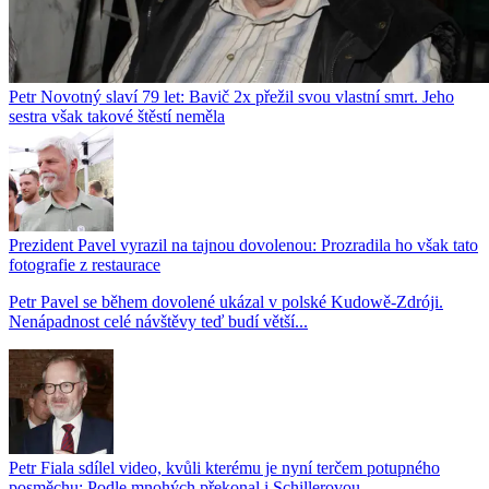
Petr Novotný slaví 79 let: Bavič 2x přežil svou vlastní smrt. Jeho
sestra však takové štěstí neměla
Prezident Pavel vyrazil na tajnou dovolenou: Prozradila ho však tato
fotografie z restaurace
Petr Pavel se během dovolené ukázal v polské Kudowě-Zdróji.
Nenápadnost celé návštěvy teď budí větší...
Petr Fiala sdílel video, kvůli kterému je nyní terčem potupného
posměchu: Podle mnohých překonal i Schillerovou