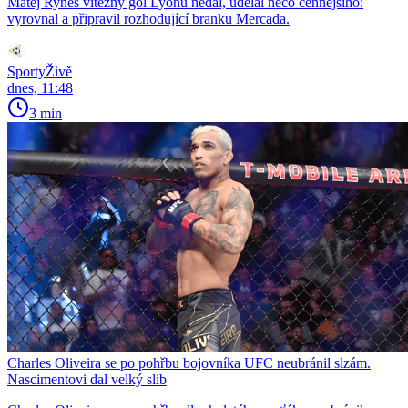
Matěj Ryneš vítězný gól Lyonu nedal, udělal něco cennějšího:
vyrovnal a připravil rozhodující branku Mercada.
SportyŽivě
dnes, 11:48
3 min
Charles Oliveira se po pohřbu bojovníka UFC neubránil slzám.
Nascimentovi dal velký slib