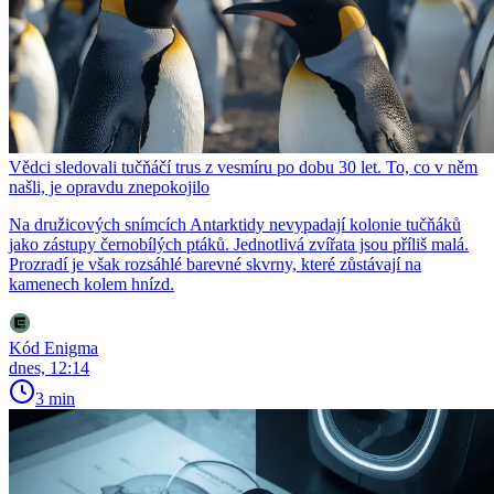
Vědci sledovali tučňáčí trus z vesmíru po dobu 30 let. To, co v něm
našli, je opravdu znepokojilo
Na družicových snímcích Antarktidy nevypadají kolonie tučňáků
jako zástupy černobílých ptáků. Jednotlivá zvířata jsou příliš malá.
Prozradí je však rozsáhlé barevné skvrny, které zůstávají na
kamenech kolem hnízd.
Kód Enigma
dnes, 12:14
3 min