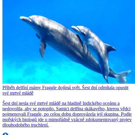
Příběh delfíní mámy Fraggle dojímá svět. Šest dní odmítala opustit
své mrtvé mládě
Šest dní nesla své mrtvé mládě na hladině Indického oceánu a
nedovolila, aby se potopilo. Samici delfína skákavého, kterou vědci
pojmenovali Fraggle, po celou dobu doprovázela její skupina. Podle
mořských biologů jde o mimořádně vzácně zdokumentovaný projev
dlouhodobého truchlení.