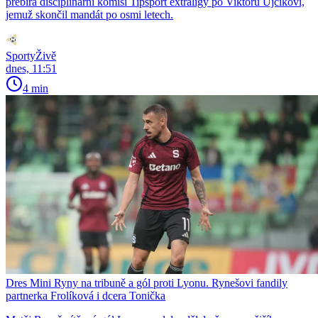
přebírá disciplinární komisi Tipsport extraligy po Viktoru Ujčíkovi,
jemuž skončil mandát po osmi letech.
SportyŽivě
dnes, 11:51
4 min
Dres Mini Ryny na tribuně a gól proti Lyonu. Rynešovi fandily
partnerka Frolíková i dcera Tonička