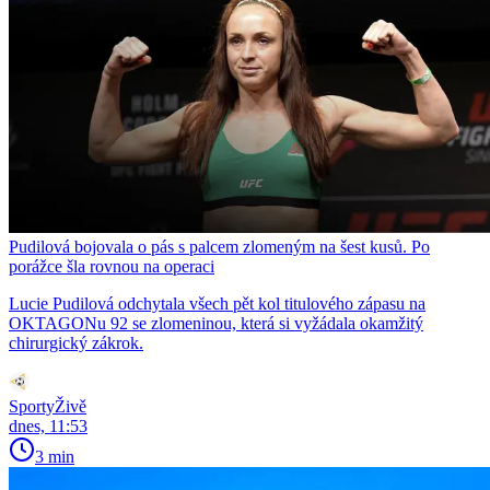
Pudilová bojovala o pás s palcem zlomeným na šest kusů. Po
porážce šla rovnou na operaci
Lucie Pudilová odchytala všech pět kol titulového zápasu na
OKTAGONu 92 se zlomeninou, která si vyžádala okamžitý
chirurgický zákrok.
SportyŽivě
dnes, 11:53
3 min