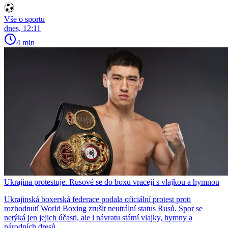
Vše o sportu
dnes, 12:11
4 min
Ukrajina protestuje. Rusové se do boxu vracejí s vlajkou a hymnou
Ukrajinská boxerská federace podala oficiální protest proti
rozhodnutí World Boxing zrušit neutrální status Rusů. Spor se
netýká jen jejich účasti, ale i návratu státní vlajky, hymny a
národních dresů.