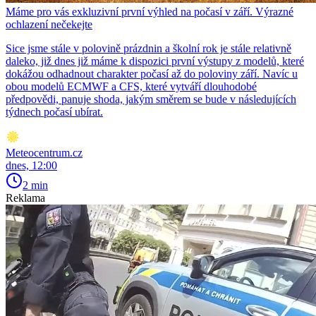
Máme pro vás exkluzivní první výhled na počasí v září. Výrazné
ochlazení nečekejte
Sice jsme stále v polovině prázdnin a školní rok je stále relativně
daleko, již dnes již máme k dispozici první výstupy z modelů, které
dokážou odhadnout charakter počasí až do poloviny září. Navíc u
obou modelů ECMWF a CFS, které vytváří dlouhodobé
předpovědi, panuje shoda, jakým směrem se bude v následujících
týdnech počasí ubírat.
Meteocentrum.cz
dnes, 12:00
2 min
Reklama