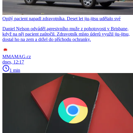
Opilý pacient napadl zdravotníka. Deset let jiu-jitsu udělalo své
Daniel Nelson odváděl agresivního muže z pohotovosti v Brisbane,
když na něj pacient zaútočil. Zdravotník místo úderů využil jiu-jitsu,
dostal ho na zem a držel do příchodu ochranky.
MMAMAG.cz
dnes, 12:17
1 min