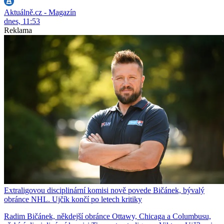
Aktuálně.cz - Magazín
dnes, 11:53
Reklama
Extraligovou disciplinární komisi nově povede Bičánek, bývalý
obránce NHL. Ujčík končí po letech kritiky
Radim Bičánek, někdejší obránce Ottawy, Chicaga a Columbusu,