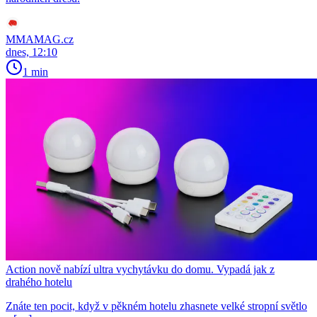
MMAMAG.cz
dnes, 12:10
1 min
Action nově nabízí ultra vychytávku do domu. Vypadá jak z
drahého hotelu
Znáte ten pocit, když v pěkném hotelu zhasnete velké stropní světlo