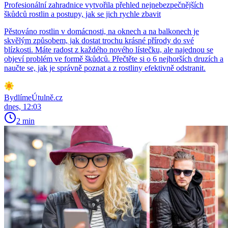
Profesionální zahradnice vytvořila přehled nejnebezpečnějších
škůdců rostlin a postupy, jak se jich rychle zbavit
Pěstováno rostlin v domácnosti, na oknech a na balkonech je
skvělým způsobem, jak dostat trochu krásné přírody do své
blízkosti. Máte radost z každého nového lístečku, ale najednou se
objeví problém ve formě škůdců. Přečtěte si o 6 nejhorších druzích a
naučte se, jak je správně poznat a z rostliny efektivně odstranit.
BydlímeÚtulně.cz
dnes, 12:03
2 min