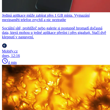
Jediná aplikace může zabírat přes 1 GB místa. Vymazání
mezipaměti telefon zrychlí a nic neztratíte
Sociální sítě, prohlížeč nebo galerie si postupně hromadí dočasná
data, která mohou u jedné aplikace přerůst i přes gigabajt. Stačí dvě
klepnutí v nastavení.
Mobify.cz
dnes, 12:16
4 min