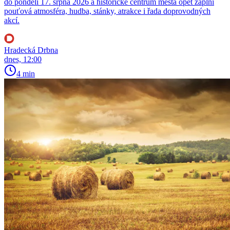
do pondělí 17. srpna 2026 a historické centrum města opět zaplní
pouťová atmosféra, hudba, stánky, atrakce i řada doprovodných
akcí.
Hradecká Drbna
dnes, 12:00
4 min