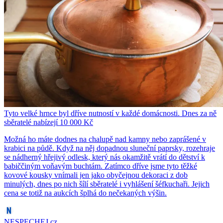
Tyto velké hrnce byl dříve nutností v každé domácnosti. Dnes za ně
sběratelé nabízejí 10 000 Kč
Možná ho máte dodnes na chalupě nad kamny nebo zaprášené v
krabici na půdě. Když na něj dopadnou sluneční paprsky, rozehraje
se nádherný hřejivý odlesk, který nás okamžitě vrátí do dětství k
babiččiným voňavým buchtám. Zatímco dříve jsme tyto těžké
kovové kousky vnímali jen jako obyčejnou dekoraci z dob
minulých, dnes po nich šílí sběratelé i vyhlášení šéfkuchaři. Jejich
cena se totiž na aukcích šplhá do nečekaných výšin.
NESPECHEJ.cz