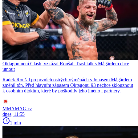
Oktagon není Clash, vzkázal Roušal. Trashtalk s Mågårdem chce
utnout
Radek Roušal po prvních ostrých výměnách s Jonasem Mågårdem
změnil tón. Před hlavním zápasem Oktagonu 93 nechce sklouznout
k osobním útokům, které by poškodily jeho jméno i partnery.
MMAMAG.cz
dnes, 11:55
1 min