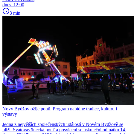
dnes, 12:00
3 min
Nový Bydžov ožije poutí. Program nabídne tradice, kulturu i
výstavy
Jedna z největších společenských událostí v Novém Bydžově se
blíží. Svatovavřinecká pouť a posvícení se uskuteční od pátku 14.