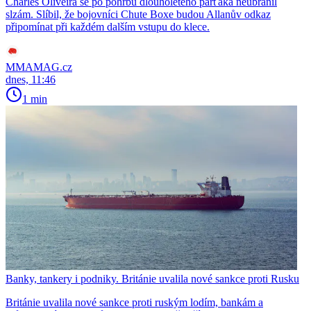
Charles Oliveira se po pohřbu dlouholetého parťáka neubránil
slzám. Slíbil, že bojovníci Chute Boxe budou Allanův odkaz
připomínat při každém dalším vstupu do klece.
MMAMAG.cz
dnes, 11:46
1 min
Banky, tankery i podniky. Británie uvalila nové sankce proti Rusku
Británie uvalila nové sankce proti ruským lodím, bankám a