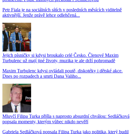
Petr Fiala je na sociálních sítích v posledních měsících viditelně
aktivnější. Jenže právě lehce odlehčená...
Jejich písničky si kdysi broukalo celé Česko. Členové Maxim
Turbulenc už mají jiné životy, muzika je ale drží pohromadě
Maxim Turbulenc kdysi ovládali poutě, diskotéky i dětské akce.
Dnes po rozpadech a smrti Dana Valiho...
Mluvčí Filipa Turka přišla s naprosto absurdní chválou: Sedláčková
popsala momenty, kterým vůbec nikdo nevěří
Gabriela Sedláčková popsala Filipa Turka jako politika, který budil