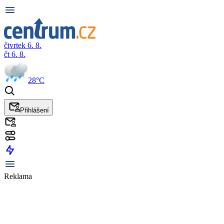
čtvrtek 6. 8.
čt 6. 8.
28°C
Přihlášení
Reklama