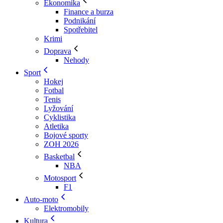
Ekonomika
Finance a burza
Podnikání
Spotřebitel
Krimi
Doprava
Nehody
Sport
Hokej
Fotbal
Tenis
Lyžování
Cyklistika
Atletika
Bojové sporty
ZOH 2026
Basketbal
NBA
Motosport
F1
Auto-moto
Elektromobily
Kultura