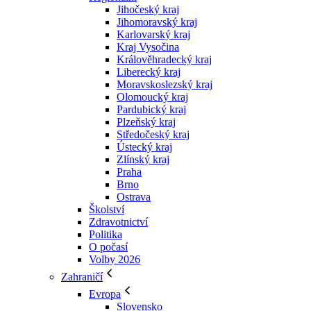
Jihočeský kraj
Jihomoravský kraj
Karlovarský kraj
Kraj Vysočina
Králověhradecký kraj
Liberecký kraj
Moravskoslezský kraj
Olomoucký kraj
Pardubický kraj
Plzeňský kraj
Středočeský kraj
Ústecký kraj
Zlínský kraj
Praha
Brno
Ostrava
Školství
Zdravotnictví
Politika
O počasí
Volby 2026
Zahraničí
Evropa
Slovensko