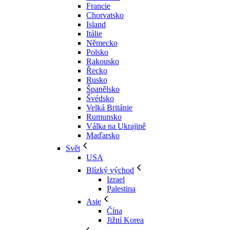
Francie
Chorvatsko
Island
Itálie
Německo
Polsko
Rakousko
Řecko
Rusko
Španělsko
Švédsko
Velká Británie
Rumunsko
Válka na Ukrajině
Maďarsko
Svět
USA
Blízký východ
Izrael
Palestina
Asie
Čína
Jižní Korea