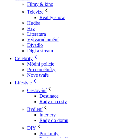
Filmy & kino
Televize
Reality show
Hudba
Hry
Literatura
Výtvarné umění
Divadlo
Digi a stream
Celebrity
Módní policie
Pro pamětníky
Nové tváře
Lifestyle
Cestování
Destinace
Rady na cesty
Bydlení
Interiery
Rady do domu
DIY
Pro kutily