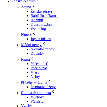
Ženské centrum
Zdraví
Ženské zdraví
Babiččina lékárna
Hubnutí
Duševní zdraví
Wellbeing
Fitness
Jóga a pilates
Módní trendy
Aktuální trendy
Doplňky
Krása
Péče o pleť
Péče o tělo
Vlasy
Nehty
Příběhy ze života
Inspirativní ženy
Rodina & komunita
Výchova
Přátelství
Vztahy