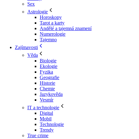
Sex
Astrologie
Horoskopy
Tarot a karty
Andělé a tajemná znamení
Numerologie
Tajemno
Zajímavosti
Věda
Biologie
Ekologie
Fyzika
Geografie
Historie
Chemie
Jazykověda
Vesmír
IT a technologie
Digital
Mobil
Technologie
Trendy
True crime