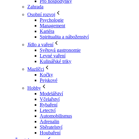
Pro hospodyňky
Zahrada
Osobní rozvoj
Psychologie
Management
Kariéra
Spiritualita a náboženství
Jídlo a vaření
Světová gastronomie
Levné vaření
Kulinářské triky
Mazlíčci
Kočky
Pejskové
Hobby
Modelářství
Včelařství
Rybaření
Letectví
Automobilismus
Adrenalin
Sběratelství
Houbaření