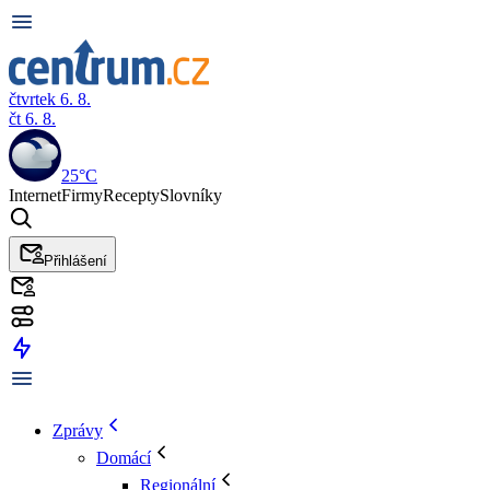
čtvrtek 6. 8.
čt 6. 8.
25°C
Internet
Firmy
Recepty
Slovníky
Přihlášení
Zprávy
Domácí
Regionální