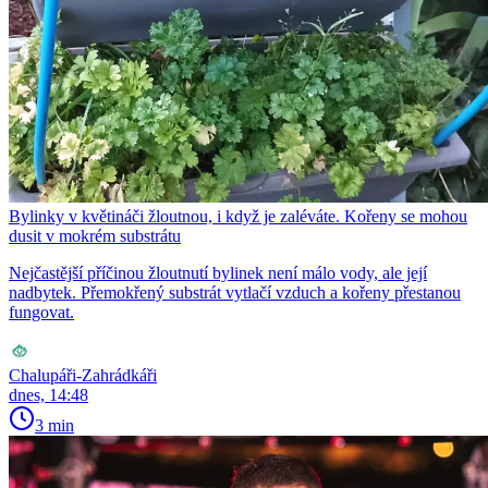
Bylinky v květináči žloutnou, i když je zaléváte. Kořeny se mohou
dusit v mokrém substrátu
Nejčastější příčinou žloutnutí bylinek není málo vody, ale její
nadbytek. Přemokřený substrát vytlačí vzduch a kořeny přestanou
fungovat.
Chalupáři-Zahrádkáři
dnes, 14:48
3 min