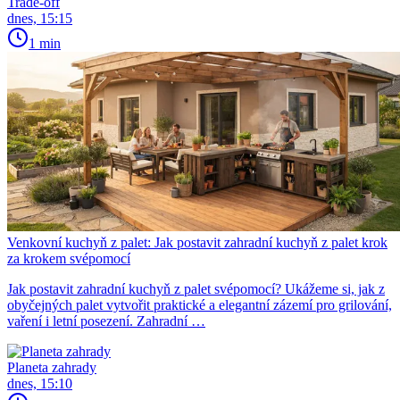
Trade-off
dnes, 15:15
1 min
Venkovní kuchyň z palet: Jak postavit zahradní kuchyň z palet krok
za krokem svépomocí
Jak postavit zahradní kuchyň z palet svépomocí? Ukážeme si, jak z
obyčejných palet vytvořit praktické a elegantní zázemí pro grilování,
vaření i letní posezení. Zahradní …
Planeta zahrady
dnes, 15:10