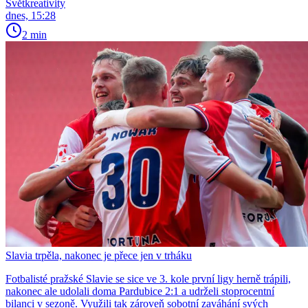
Světkreativity
dnes, 15:28
2 min
Slavia trpěla, nakonec je přece jen v trháku
Fotbalisté pražské Slavie se sice ve 3. kole první ligy herně trápili,
nakonec ale udolali doma Pardubice 2:1 a udrželi stoprocentní
bilanci v sezoně. Využili tak zároveň sobotní zaváhání svých