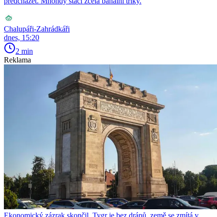
předcházet. Mnohdy stačí zcela banální triky.
Chalupáři-Zahrádkáři
dnes, 15:20
2 min
Reklama
Ekonomický zázrak skončil. Tygr je bez drápů, země se zmítá v