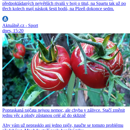
předpokládaných největších rivalů v boji o titul, na Spartu tak už po
třech kolech mají náskok šesti bodů, na Plzeň dokonce sedm.
Aktuálně.cz - Sport
dnes, 15:20
Popraskaná rajčata nejsou nemoc, ale chyba v zálivce. Stačí změnit
jednu věc a plody zůstanou celé až do sklizně
Aby vám už neprasklo ani jedno rajče, naučte se tomuto problému