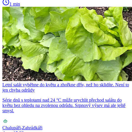
1 min
Letní salát vyběhne do květu a zhořkne dřív, než ho sklidíte. Není to
jen chyba odrůdy
Série dnů s teplotami nad 24 °C může urychlit přechod salátu do
květu bez ohledu na zvolenou odrůdu. Srpnový výsev má ale ještě
smysl.
Chalupáři-Zahrádkáři