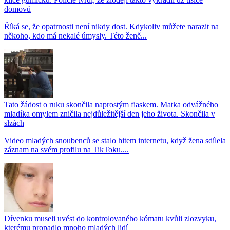
domovů
Říká se, že opatrnosti není nikdy dost. Kdykoliv můžete narazit na
někoho, kdo má nekalé úmysly. Této ženě...
Tato žádost o ruku skončila naprostým fiaskem. Matka odvážného
mladíka omylem zničila nejdůležitější den jeho života. Skončila v
slzách
Video mladých snoubenců se stalo hitem internetu, když žena sdílela
záznam na svém profilu na TikToku....
Dívenku museli uvést do kontrolovaného kómatu kvůli zlozvyku,
kterému propadlo mnoho mladých lidí