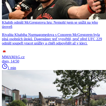
Khabib odmítl McGregorovu hru: Nemohl jsem se snížit na jeho
úroveň
Rivalita Khabiba Nurmagomedova s Conorem McGregorem byla
plná osobních útoků. Dagestánec teď vysvětlil, proč před UFC 229
odmítl soupeři vracet urážky a chtěl odpovědět až v kleci.
MMAMAG.cz
dnes, 14:50
1 min