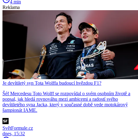
4 min
Reklama
Je devítiletý syn Tota Wolffa budoucí hvězdou F1?
Šéf Mercedesu Toto Wolff se rozpovídal o svém osobním životě a
popsal, jak hledá rovnováhu mezi ambicemi a radostí svého
devítiletého syna Jacka, který v současné době vede motokárový
šampionát IAME.
SvětFormule.cz
dnes, 15:32