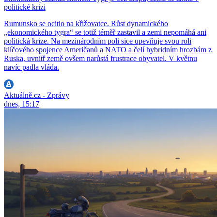
politické krizi
Rumunsko se ocitlo na křižovatce. Růst dynamického
„ekonomického tygra“ se totiž téměř zastavil a zemi nepomáhá ani
politická krize. Na mezinárodním poli sice upevňuje svou roli
klíčového spojence Američanů a NATO a čelí hybridním hrozbám z
Ruska, uvnitř země ovšem narůstá frustrace obyvatel. V květnu
navíc padla vláda.
Aktuálně.cz - Zprávy
dnes, 15:17