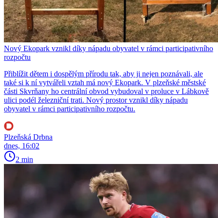
Nový Ekopark vznikl díky nápadu obyvatel v rámci participativního
rozpočtu
Přiblížit dětem i dospělým přírodu tak, aby ji nejen poznávali, ale
také si k ní vytvářeli vztah má nový Ekopark. V plzeňské městské
části Skvrňany ho centrální obvod vybudoval v proluce v Lábkově
ulici podél železniční trati. Nový prostor vznikl díky nápadu
obyvatel v rámci participativního rozpočtu.
Plzeňská Drbna
dnes, 16:02
2 min