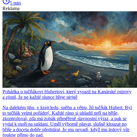
5 min
Reklama
Pohádka o tučňákovi Hubertovi, který vyrazil na Kanárské ostrovy
a zjistil, že ne každé slunce hřeje stejně
Na dalekém jihu, v kraji ledu, sněhu a větru, žil tučňák Hubert. Byl
to tučňák velmi pořádný. Každé ráno si uhladil peří na břiše,
zkontroloval, zda má zobák přiměřeně slavnostní výraz, a pak se
vydal k moři na snídani. Uměl výborně plavat, slušně klouzat po
břiše a docela dobře předstírat, že mu nevadí, když mu ledový vítr
foukne přímo do zad.