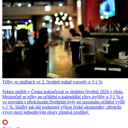
Tržby ve službách ve 2. čtvrtletí reálně vzrostly o 3,1 %
Sektor služeb v Česku pokračoval ve druhém čtvrtletí 2026 v růstu.
Meziročně se tržby po očištění o kalendářní vlivy zvýšily o 3,1 % a
ve srovnání s předchozím čtvrtletím byly po sezonním očištění vyšší
o 1 %. Služby tak dál podporují výkon české ekonomiky, přestože
vývoj mezi jednotlivými obory zůstává rozdílný.