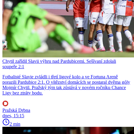
Chytil zařídil Slavii výhru nad Pardubicemi. Sešívaní zdolali
soupeře 2:1
Fotbalisté Slavie zvládli i třetí ligové kolo a ve Fortuna Areně
porazili Pardubice 2:1. O vítězství domácích se postaral dvěma góly
Mojmír Chytil. Pražský tým tak zůstává v novém ročníku Chance
Ligy bez ztráty bodu.
Pražská Drbna
dnes, 15:15
2 min