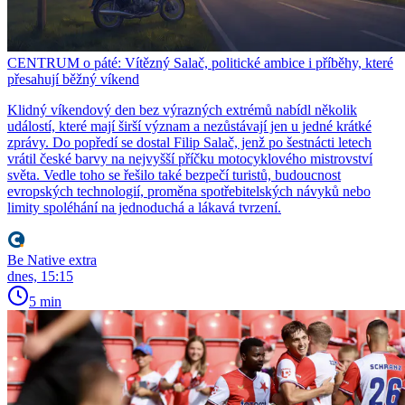
CENTRUM o páté: Vítězný Salač, politické ambice i příběhy, které
přesahují běžný víkend
Klidný víkendový den bez výrazných extrémů nabídl několik
událostí, které mají širší význam a nezůstávají jen u jedné krátké
zprávy. Do popředí se dostal Filip Salač, jenž po šestnácti letech
vrátil české barvy na nejvyšší příčku motocyklového mistrovství
světa. Vedle toho se řešilo také bezpečí turistů, budoucnost
evropských technologií, proměna spotřebitelských návyků nebo
limity spoléhání na jednoduchá a lákavá tvrzení.
Be Native extra
dnes, 15:15
5 min