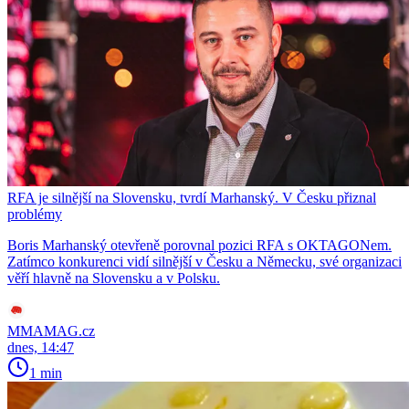
RFA je silnější na Slovensku, tvrdí Marhanský. V Česku přiznal
problémy
Boris Marhanský otevřeně porovnal pozici RFA s OKTAGONem.
Zatímco konkurenci vidí silnější v Česku a Německu, své organizaci
věří hlavně na Slovensku a v Polsku.
MMAMAG.cz
dnes, 14:47
1 min