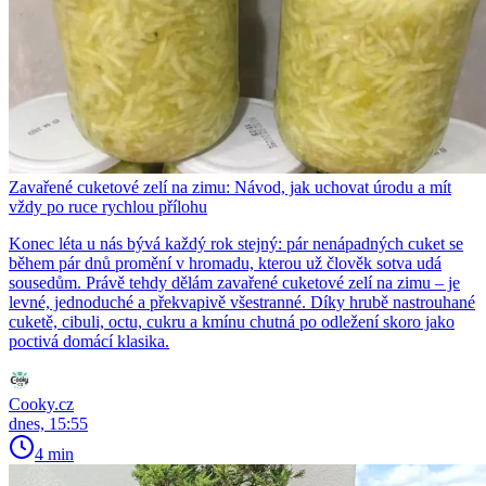
Zavařené cuketové zelí na zimu: Návod, jak uchovat úrodu a mít
vždy po ruce rychlou přílohu
Konec léta u nás bývá každý rok stejný: pár nenápadných cuket se
během pár dnů promění v hromadu, kterou už člověk sotva udá
sousedům. Právě tehdy dělám zavařené cuketové zelí na zimu – je
levné, jednoduché a překvapivě všestranné. Díky hrubě nastrouhané
cuketě, cibuli, octu, cukru a kmínu chutná po odležení skoro jako
poctivá domácí klasika.
Cooky.cz
dnes, 15:55
4 min