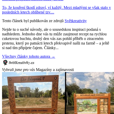
To, že kouření škodí zdraví, ví každý. Mezi mladými se však stalo v
posledních letech oblíbené tzv....
Tento článek byl publikován ze zdrojů
Světkreativity
Nejde tu o suché návody, ale o sousedskou inspiraci podaná s
nadhledem. Jednoho dne vás tu může zaujmout recept na rychlou
cuketovou buchtu, druhý den vás zas pohltí příběh o ztraceném
prstenu, který po patnácti letech překvapivě našli na farmě – a ještě
si nad tím připijete čajem. Články...
Všechny články tohoto autora →
Vybrali jsme pro vás
Magazíny a zajímavosti