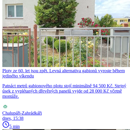
Ploty ze 60. let jsou zpět. Levná alternativa gabionů vyroste během
jediného víkendu
Patnáct metrů gabionového plotu stojí minimálně 94 500 Kč. Stejný
úsek z vyplétaných dřevěných panelů vyjde od 28 000 Kč včetně
montáže.
Chalupáři-Zahrádkáři
dnes, 15:38
5 min