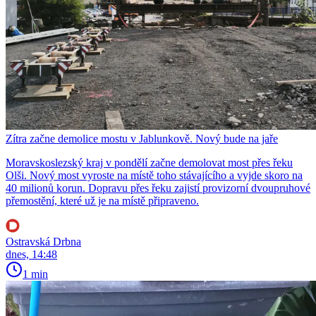
Zítra začne demolice mostu v Jablunkově. Nový bude na jaře
Moravskoslezský kraj v pondělí začne demolovat most přes řeku
Olši. Nový most vyroste na místě toho stávajícího a vyjde skoro na
40 milionů korun. Dopravu přes řeku zajistí provizorní dvoupruhové
přemostění, které už je na místě připraveno.
Ostravská Drbna
dnes, 14:48
1 min