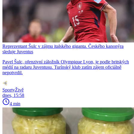
Reprezentant Šulc v zájmu italského giganta. Českého kanonýra
sleduje Juventus
Pavel Šulc, ofenzivní záložník Olympique Lyon, je podle britských
médií na radaru Juventusu. Turínský klub zatím zájem oficiálně
nepotvrdil.
SportyŽivě
dnes, 15:58
4 min