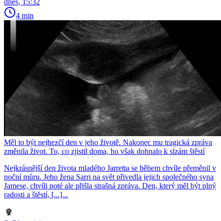
dnes, 15:32
4 min
Měl to být nejhezčí den v jeho životě. Nakonec mu tragická zpráva
změnila život. To, co zjistil doma, ho však dohnalo k slzám štěstí
Nejkrásnější den života mladého Jarretta se během chvíle přeměnil v
noční můru. Jeho žena Sarri na svět přivedla jejich společného syna
Jamese, chvíli poté ale přišla strašná zpráva. Den, který měl být plný
radosti a štěstí, [...]...