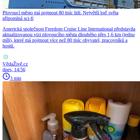
Plovoucí město má pojmout 80 tisíc lidí. Největší loď světa
připomíná sci-fi
Americká společnost Freedom Cruise Line International představila
aktualizovanou vizi plovoucího města dlouhého přes 1,6 km (jednu
míli), které má pojmout více než 80 tisíc obyvatel, pracovníků a
hostů.
VědaŽivě.cz
dnes, 14:56
3 min