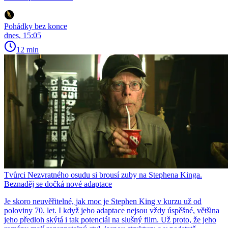
Pohádky bez konce
dnes, 15:05
12 min
Tvůrci Nezvratného osudu si brousí zuby na Stephena Kinga.
Beznaděj se dočká nové adaptace
Je skoro neuvěřitelné, jak moc je Stephen King v kurzu už od
poloviny 70. let. I když jeho adaptace nejsou vždy úspěšné, většina
jeho předloh skýtá i tak potenciál na slušný film. Už proto, že jeho