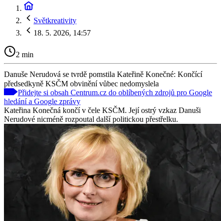
Světkreativity
18. 5. 2026, 14:57
2 min
Danuše Nerudová se tvrdě pomstila Kateřině Konečné: Končící
předsedkyně KSČM obvinění vůbec nedomyslela
Přidejte si obsah Centrum.cz do oblíbených zdrojů pro Google
hledání a Google zprávy
Kateřina Konečná končí v čele KSČM. Její ostrý vzkaz Danuši
Nerudové nicméně rozpoutal další politickou přestřelku.