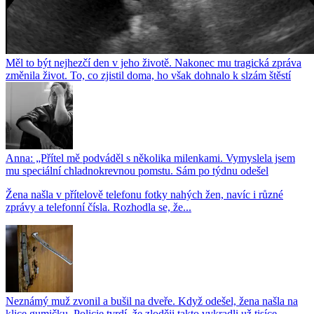
Měl to být nejhezčí den v jeho životě. Nakonec mu tragická zpráva
změnila život. To, co zjistil doma, ho však dohnalo k slzám štěstí
Anna: „Přítel mě podváděl s několika milenkami. Vymyslela jsem
mu speciální chladnokrevnou pomstu. Sám po týdnu odešel
Žena našla v přítelově telefonu fotky nahých žen, navíc i různé
zprávy a telefonní čísla. Rozhodla se, že...
Neznámý muž zvonil a bušil na dveře. Když odešel, žena našla na
klice gumičku. Policie tvrdí, že zloději takto vykradli už tisíce