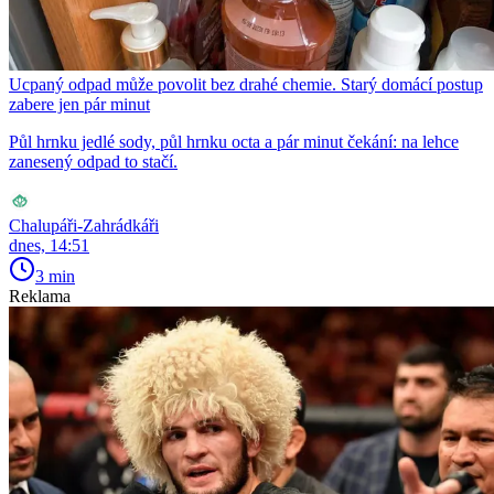
Ucpaný odpad může povolit bez drahé chemie. Starý domácí postup
zabere jen pár minut
Půl hrnku jedlé sody, půl hrnku octa a pár minut čekání: na lehce
zanesený odpad to stačí.
Chalupáři-Zahrádkáři
dnes, 14:51
3 min
Reklama