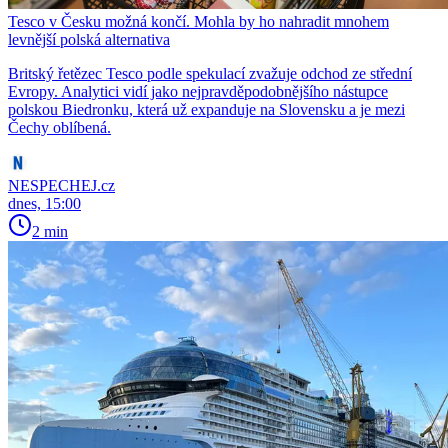
Tesco v Česku možná končí. Mohla by ho nahradit mnohem
levnější polská alternativa
Britský řetězec Tesco podle spekulací zvažuje odchod ze střední
Evropy. Analytici vidí jako nejpravděpodobnějšího nástupce
polskou Biedronku, která už expanduje na Slovensku a je mezi
Čechy oblíbená.
NESPECHEJ.cz
dnes, 15:00
2 min