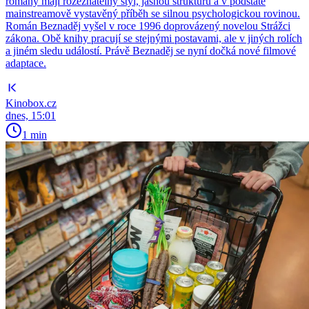
romány mají rozeznatelný styl, jasnou strukturu a v podstatě
mainstreamově vystavěný příběh se silnou psychologickou rovinou.
Román Beznaděj vyšel v roce 1996 doprovázený novelou Strážci
zákona. Obě knihy pracují se stejnými postavami, ale v jiných rolích
a jiném sledu událostí. Právě Beznaděj se nyní dočká nové filmové
adaptace.
Kinobox.cz
dnes, 15:01
1 min