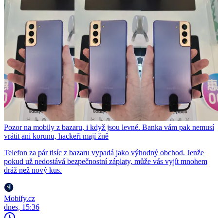
Pozor na mobily z bazaru, i když jsou levné. Banka vám pak nemusí
vrátit ani korunu, hackeři mají žně
Telefon za pár tisíc z bazaru vypadá jako výhodný obchod. Jenže
pokud už nedostává bezpečnostní záplaty, může vás vyjít mnohem
dráž než nový kus.
Mobify.cz
dnes, 15:36