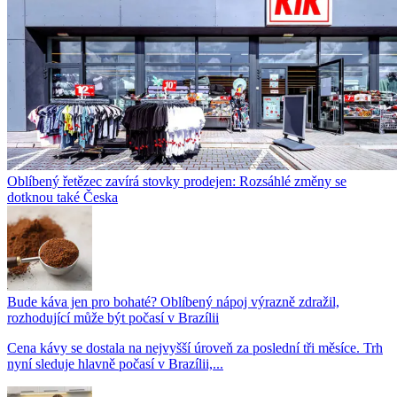
Oblíbený řetězec zavírá stovky prodejen: Rozsáhlé změny se
dotknou také Česka
Bude káva jen pro bohaté? Oblíbený nápoj výrazně zdražil,
rozhodující může být počasí v Brazílii
Cena kávy se dostala na nejvyšší úroveň za poslední tři měsíce. Trh
nyní sleduje hlavně počasí v Brazílii,...