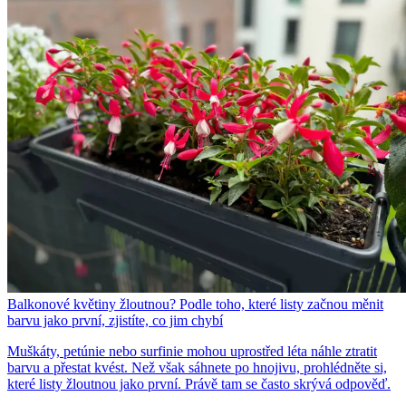
Balkonové květiny žloutnou? Podle toho, které listy začnou měnit
barvu jako první, zjistíte, co jim chybí
Muškáty, petúnie nebo surfinie mohou uprostřed léta náhle ztratit
barvu a přestat kvést. Než však sáhnete po hnojivu, prohlédněte si,
které listy žloutnou jako první. Právě tam se často skrývá odpověď.