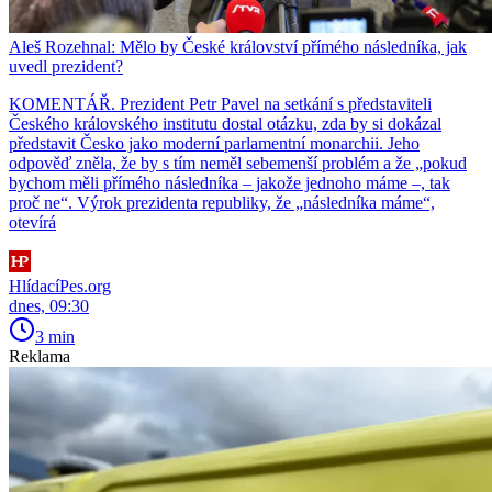
Aleš Rozehnal: Mělo by České království přímého následníka, jak
uvedl prezident?
KOMENTÁŘ. Prezident Petr Pavel na setkání s představiteli
Českého královského institutu dostal otázku, zda by si dokázal
představit Česko jako moderní parlamentní monarchii. Jeho
odpověď zněla, že by s tím neměl sebemenší problém a že „pokud
bychom měli přímého následníka – jakože jednoho máme –, tak
proč ne“. Výrok prezidenta republiky, že „následníka máme“,
otevírá
HlídacíPes.org
dnes, 09:30
3 min
Reklama