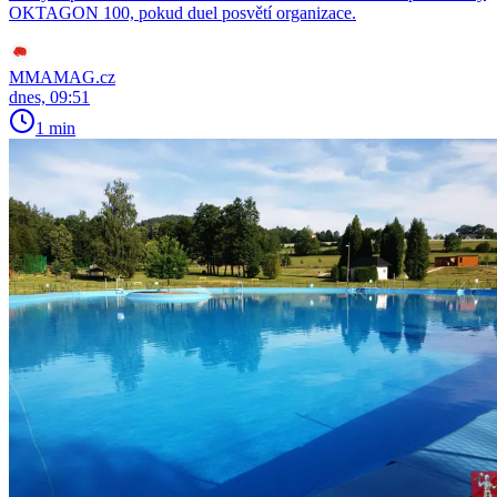
OKTAGON 100, pokud duel posvětí organizace.
MMAMAG.cz
dnes, 09:51
1 min