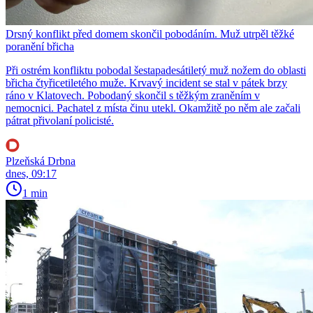
Drsný konflikt před domem skončil pobodáním. Muž utrpěl těžké
poranění břicha
Při ostrém konfliktu pobodal šestapadesátiletý muž nožem do oblasti
břicha čtyřicetiletého muže. Krvavý incident se stal v pátek brzy
ráno v Klatovech. Pobodaný skončil s těžkým zraněním v
nemocnici. Pachatel z místa činu utekl. Okamžitě po něm ale začali
pátrat přivolaní policisté.
Plzeňská Drbna
dnes, 09:17
1 min