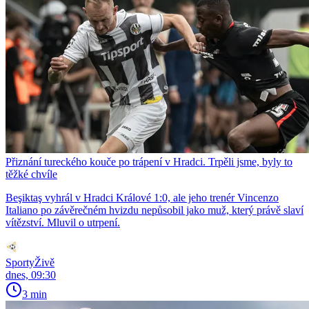
Přiznání tureckého kouče po trápení v Hradci. Trpěli jsme, byly to
těžké chvíle
Beşiktaş vyhrál v Hradci Králové 1:0, ale jeho trenér Vincenzo
Italiano po závěrečném hvizdu nepůsobil jako muž, který právě slaví
vítězství. Mluvil o utrpení.
SportyŽivě
dnes, 09:30
3 min