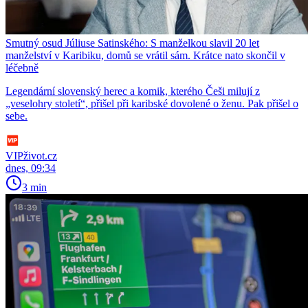
Smutný osud Júliuse Satinského: S manželkou slavil 20 let
manželství v Karibiku, domů se vrátil sám. Krátce nato skončil v
léčebně
Legendární slovenský herec a komik, kterého Češi milují z
„veselohry století“, přišel při karibské dovolené o ženu. Pak přišel o
sebe.
VIPživot.cz
dnes, 09:34
3 min