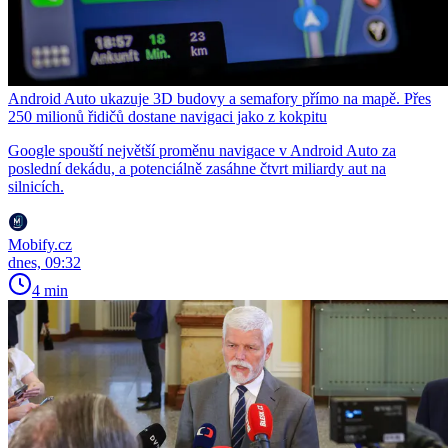
Android Auto ukazuje 3D budovy a semafory přímo na mapě. Přes
250 milionů řidičů dostane navigaci jako z kokpitu
Google spouští největší proměnu navigace v Android Auto za
poslední dekádu, a potenciálně zasáhne čtvrt miliardy aut na
silnicích.
Mobify.cz
dnes, 09:32
4 min