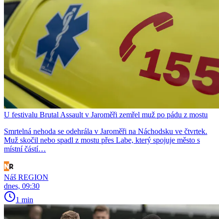
U festivalu Brutal Assault v Jaroměři zemřel muž po pádu z mostu
Smrtelná nehoda se odehrála v Jaroměři na Náchodsku ve čtvrtek.
Muž skočil nebo spadl z mostu přes Labe, který spojuje město s
místní částí…
Náš REGION
dnes, 09:30
1 min