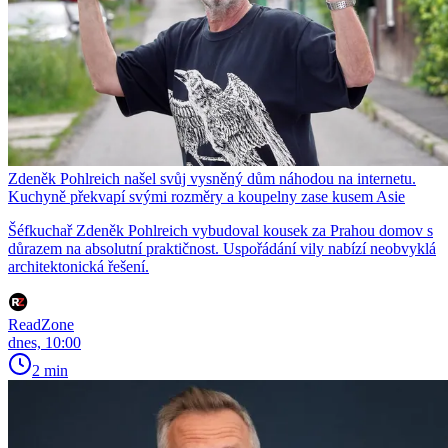
Zdeněk Pohlreich našel svůj vysněný dům náhodou na internetu.
Kuchyně překvapí svými rozměry a koupelny zase kusem Asie
Šéfkuchař Zdeněk Pohlreich vybudoval kousek za Prahou domov s
důrazem na absolutní praktičnost. Uspořádání vily nabízí neobvyklá
architektonická řešení.
ReadZone
dnes, 10:00
2 min