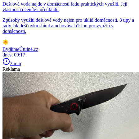
Dešťová voda najde v domácnosti řadu praktických využití. Její
vlastnosti oceníte i při úklidu
Způsoby využití dešťové vody nejen pro úklid domácnosti. 3 tipy a
rady jak dešťovku sbírat a uchovávat čistou pro využití v
domácnosti.
BydlímeÚtulně.cz
dnes, 09:17
2 min
Reklama