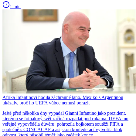
1 min
Afrika Infantinovi hodila záchranné lano. Mexiko s Argentinou
ukázaly, proč ho UEFA vůbec nemusí porazit
Ještě před několika dny vypadal Gianni Infantino jako prezident,
kterému se fotbalový svět začíná rozpadat pod rukama. UEFA mu
veřejně vypověděla důvěru, pohrozila bojkotem soutěží FIFA a
společně s CONCACAF a asijskou konfederací vytvořila blok
odporu, který působil téměř jako začátek konce.