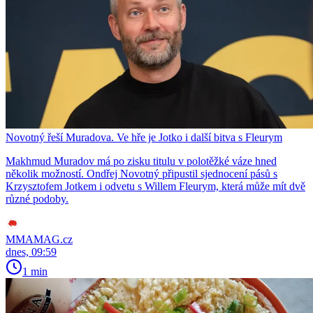
Novotný řeší Muradova. Ve hře je Jotko i další bitva s Fleurym
Makhmud Muradov má po zisku titulu v polotěžké váze hned
několik možností. Ondřej Novotný připustil sjednocení pásů s
Krzysztofem Jotkem i odvetu s Willem Fleurym, která může mít dvě
různé podoby.
MMAMAG.cz
dnes, 09:59
1 min