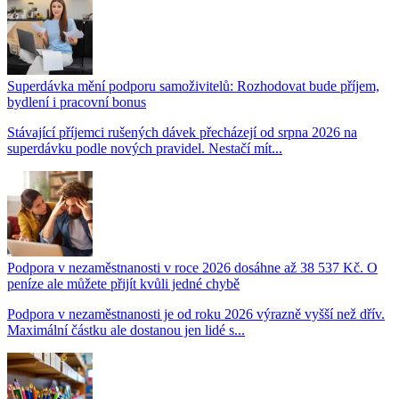
Superdávka mění podporu samoživitelů: Rozhodovat bude příjem,
bydlení i pracovní bonus
Stávající příjemci rušených dávek přecházejí od srpna 2026 na
superdávku podle nových pravidel. Nestačí mít...
Podpora v nezaměstnanosti v roce 2026 dosáhne až 38 537 Kč. O
peníze ale můžete přijít kvůli jedné chybě
Podpora v nezaměstnanosti je od roku 2026 výrazně vyšší než dřív.
Maximální částku ale dostanou jen lidé s...