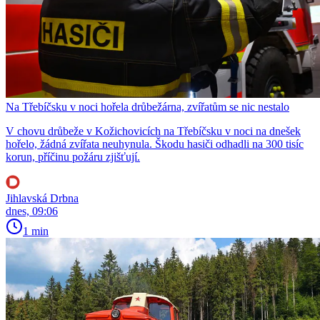
Na Třebíčsku v noci hořela drůbežárna, zvířatům se nic nestalo
V chovu drůbeže v Kožichovicích na Třebíčsku v noci na dnešek
hořelo, žádná zvířata neuhynula. Škodu hasiči odhadli na 300 tisíc
korun, příčinu požáru zjišťují.
Jihlavská Drbna
dnes, 09:06
1 min