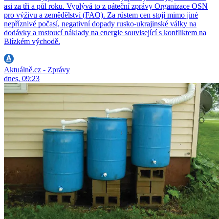
asi za tři a půl roku. Vyplývá to z páteční zprávy Organizace OSN
pro výživu a zemědělství (FAO). Za růstem cen stojí mimo jiné
nepříznivé počasí, negativní dopady rusko-ukrajinské války na
dodávky a rostoucí náklady na energie související s konfliktem na
Blízkém východě.
Aktuálně.cz - Zprávy
dnes, 09:23