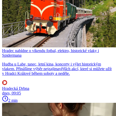
Hradec nabídne o víkendu fotbal, elektro, historické vlaky i
Spidermana
Hudba u Labe, tanec, letní kina, koncerty i výlet historickým
vlakem. Přinášíme výběr nejzajímavějších akcí, které si můžete užít
v Hradci Králové během soboty a neděle.
Hradecká Drbna
dnes, 09:05
2 min