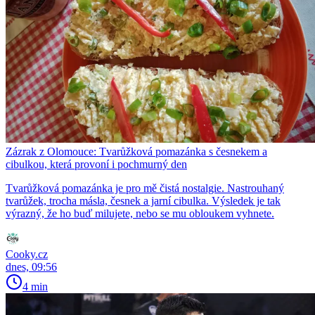
Zázrak z Olomouce: Tvarůžková pomazánka s česnekem a
cibulkou, která provoní i pochmurný den
Tvarůžková pomazánka je pro mě čistá nostalgie. Nastrouhaný
tvarůžek, trocha másla, česnek a jarní cibulka. Výsledek je tak
výrazný, že ho buď milujete, nebo se mu obloukem vyhnete.
Cooky.cz
dnes, 09:56
4 min