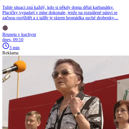
Tuhle situaci zná každý, kdo si někdy doma dělal karbanátky.
Placičky vypadají v míse dokonale, jenže na rozpálené pánvi se
začnou rozjíždět a z talíře je rázem hromádka suché drobenky....
Bruneta v kuchyni
dnes, 09:10
3 min
Reklama