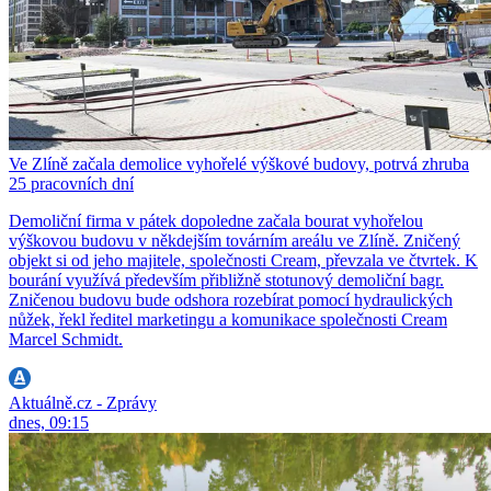
Ve Zlíně začala demolice vyhořelé výškové budovy, potrvá zhruba
25 pracovních dní
Demoliční firma v pátek dopoledne začala bourat vyhořelou
výškovou budovu v někdejším továrním areálu ve Zlíně. Zničený
objekt si od jeho majitele, společnosti Cream, převzala ve čtvrtek. K
bourání využívá především přibližně stotunový demoliční bagr.
Zničenou budovu bude odshora rozebírat pomocí hydraulických
nůžek, řekl ředitel marketingu a komunikace společnosti Cream
Marcel Schmidt.
Aktuálně.cz - Zprávy
dnes, 09:15