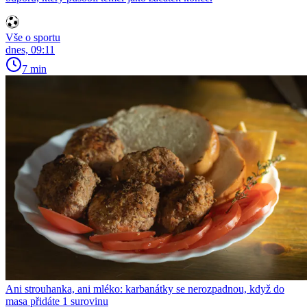
Vše o sportu
dnes, 09:11
7 min
Ani strouhanka, ani mléko: karbanátky se nerozpadnou, když do
masa přidáte 1 surovinu