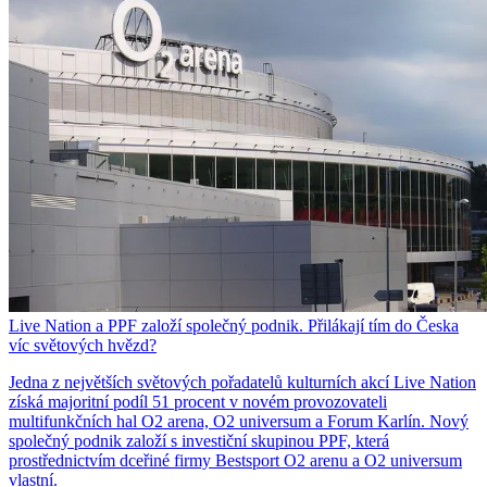
Live Nation a PPF založí společný podnik. Přilákají tím do Česka
víc světových hvězd?
Jedna z největších světových pořadatelů kulturních akcí Live Nation
získá majoritní podíl 51 procent v novém provozovateli
multifunkčních hal O2 arena, O2 universum a Forum Karlín. Nový
společný podnik založí s investiční skupinou PPF, která
prostřednictvím dceřiné firmy Bestsport O2 arenu a O2 universum
vlastní.