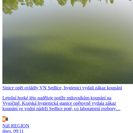
Sinice opět ovládly VN Sedlice, hygienici vydali zákaz koupání
Letošní horké léto naděluje potíže milovníkům koupání na
Vysočině. Krajská hygienická stanice opětovně vydala zákaz
koupání ve vodní nádrži Sedlice poté, co laboratorní rozbory…
Náš REGION
dnes, 09:11