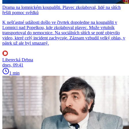
Drama na lomnickém koupališti. Plavec zkolaboval, lidé na sítích
řešili pomoc svědků
K nešťastné události došlo ve čtvrtek dopoledne na koupališti v
Lomnici nad Popelkou, kde zkolaboval plavec. Muže vrtulník
transportoval do nemocnice. Na sociálních sítích se poté objevilo
video, které celý incident zachycuje. Záznam vzbudil velký ohlas, v
pátek už ale byl smazaný.
Liberecká Drbna
dnes, 09:41
1 min