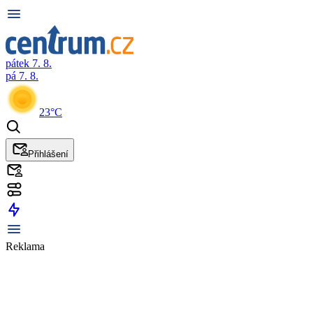
pátek 7. 8.
pá 7. 8.
23°C
Přihlášení
Reklama