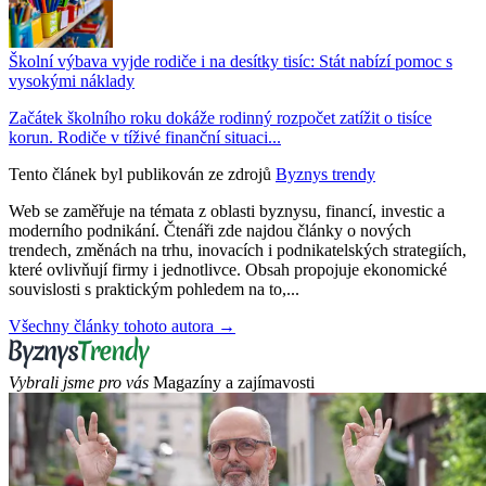
Školní výbava vyjde rodiče i na desítky tisíc: Stát nabízí pomoc s
vysokými náklady
Začátek školního roku dokáže rodinný rozpočet zatížit o tisíce
korun. Rodiče v tíživé finanční situaci...
Tento článek byl publikován ze zdrojů
Byznys trendy
Web se zaměřuje na témata z oblasti byznysu, financí, investic a
moderního podnikání. Čtenáři zde najdou články o nových
trendech, změnách na trhu, inovacích i podnikatelských strategiích,
které ovlivňují firmy i jednotlivce. Obsah propojuje ekonomické
souvislosti s praktickým pohledem na to,...
Všechny články tohoto autora →
Vybrali jsme pro vás
Magazíny a zajímavosti