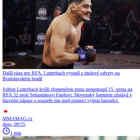
Další rána pro RFA. Lutterbach vypadl z titulové odvety na
Bratislavském hradě
Joilton Lutterbach kvůli zlomenému prstu nenastoupí 15. srpna na
RFA 32 proti Sebastiánovi Fapšovi. Slovenský šampion zůstává v
hlavním zápase a soupeře mu mají pomoci vybrat fanoušci.
MMAMAG.cz
dnes, 09:55
1 min