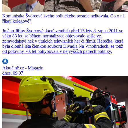
Komunistka Švorcová svého politického postoje nelitovala. Co o ní
říkají kolegové?
Jméno Jiřiny Švorcové, která zemřela před 15 lety 8. srpna 2011 ve
věku 83 let, se během normalizace objevovalo spíše ve
zpravodajství než v titulcích televizních her či filmů. Herečka, která
byla dlouhá léta členkou souboru Divadla Na Vinohradech, se totiž
od poloviny 70. let pohybovala v nejvyšších patrech politiky.
Aktuálně.cz - Magazín
dnes, 09:07