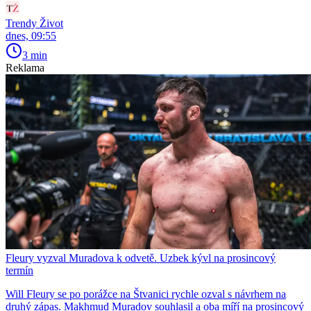
Trendy Život
dnes, 09:55
3 min
Reklama
Fleury vyzval Muradova k odvetě. Uzbek kývl na prosincový
termín
Will Fleury se po porážce na Štvanici rychle ozval s návrhem na
druhý zápas. Makhmud Muradov souhlasil a oba míří na prosincový