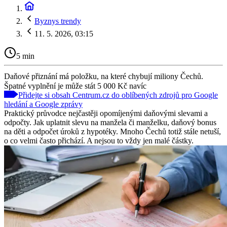
Byznys trendy
11. 5. 2026, 03:15
5 min
Daňové přiznání má položku, na které chybují miliony Čechů.
Špatné vyplnění je může stát 5 000 Kč navíc
Přidejte si obsah Centrum.cz do oblíbených zdrojů pro Google
hledání a Google zprávy
Praktický průvodce nejčastěji opomíjenými daňovými slevami a
odpočty. Jak uplatnit slevu na manžela či manželku, daňový bonus
na děti a odpočet úroků z hypotéky. Mnoho Čechů totiž stále netuší,
o co velmi často přichází. A nejsou to vždy jen malé částky.