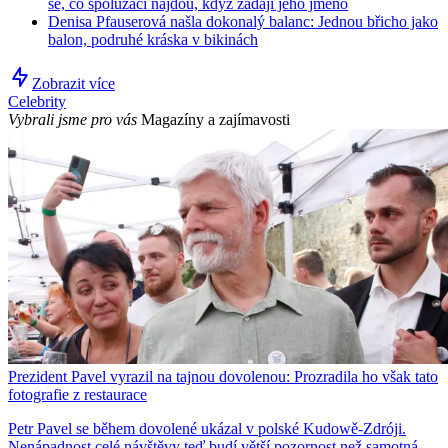
se, co spolužáci najdou, když zadají jeho jméno
Denisa Pfauserová našla dokonalý balanc: Jednou břicho jako
balon, podruhé kráska v bikinách
Zobrazit více
Celebrity
Vybrali jsme pro vás
Magazíny a zajímavosti
Prezident Pavel vyrazil na tajnou dovolenou: Prozradila ho však tato
fotografie z restaurace
Petr Pavel se během dovolené ukázal v polské Kudowě-Zdróji.
Nenápadnost celé návštěvy teď budí větší pozornost než samotná