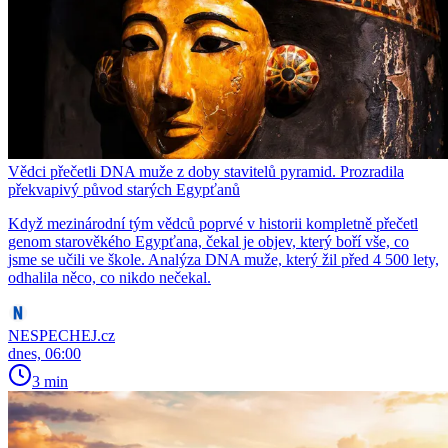
Vědci přečetli DNA muže z doby stavitelů pyramid. Prozradila
překvapivý původ starých Egypťanů
Když mezinárodní tým vědců poprvé v historii kompletně přečetl
genom starověkého Egypťana, čekal je objev, který boří vše, co
jsme se učili ve škole. Analýza DNA muže, který žil před 4 500 lety,
odhalila něco, co nikdo nečekal.
NESPECHEJ.cz
dnes, 06:00
3 min