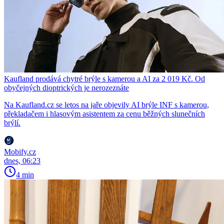
Kaufland prodává chytré brýle s kamerou a AI za 2 019 Kč. Od
obyčejných dioptrických je nerozeznáte
Na Kaufland.cz se letos na jaře objevily AI brýle INF s kamerou,
překladačem i hlasovým asistentem za cenu běžných slunečních
brýlí.
Mobify.cz
dnes, 06:23
4 min