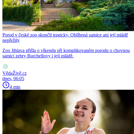
Porod v české zoo skončil tragicky. Oblíbená samice ani její mládě
nepřežily
Zoo Jihlava přišla o víkendu při komplikovaném porodu o chovnou
samici zebry Burchellovy i její mládě.
VědaŽivě.cz
dnes, 06:05
4 min