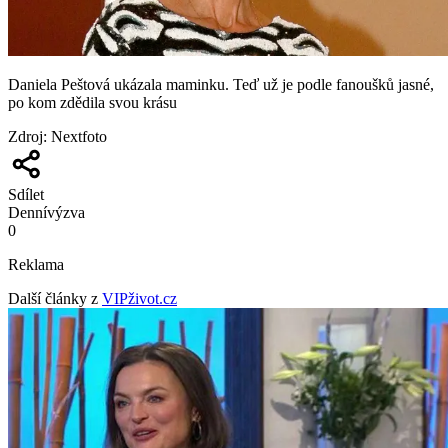
Daniela Peštová ukázala maminku. Teď už je podle fanoušků jasné,
po kom zdědila svou krásu
Zdroj
:
Nextfoto
Sdílet
Denní
výzva
0
Reklama
Další články z
VIPživot.cz