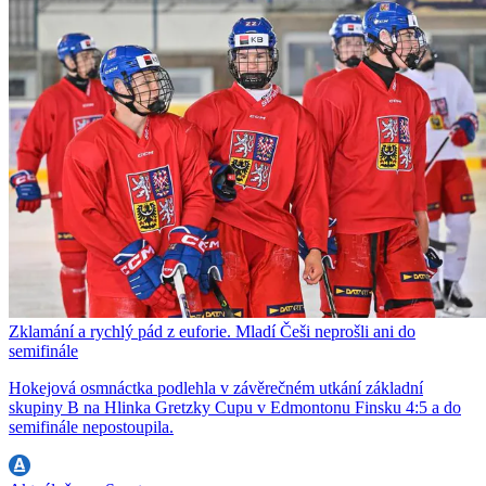
Zklamání a rychlý pád z euforie. Mladí Češi neprošli ani do
semifinále
Hokejová osmnáctka podlehla v závěrečném utkání základní
skupiny B na Hlinka Gretzky Cupu v Edmontonu Finsku 4:5 a do
semifinále nepostoupila.