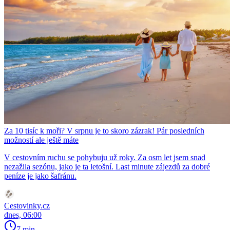
Za 10 tisíc k moři? V srpnu je to skoro zázrak! Pár posledních
možností ale ještě máte
V cestovním ruchu se pohybuju už roky. Za osm let jsem snad
nezažila sezónu, jako je ta letošní. Last minute zájezdů za dobré
peníze je jako šafránu.
Cestovinky.cz
dnes, 06:00
7 min