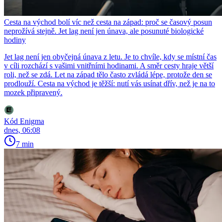
Cesta na východ bolí víc než cesta na západ: proč se časový posun
neprožívá stejně. Jet lag není jen únava, ale posunuté biologické
hodiny
Jet lag není jen obyčejná únava z letu. Je to chvíle, kdy se místní čas
v cíli rozchází s vašimi vnitřními hodinami. A směr cesty hraje větší
roli, než se zdá. Let na západ tělo často zvládá lépe, protože den se
prodlouží. Cesta na východ je těžší: nutí vás usínat dřív, než je na to
mozek připravený.
Kód Enigma
dnes, 06:08
7 min