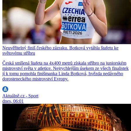
Neuvěřitelný finiš českého zázraku. Botková vytáhla štafetu ke
světovému stříbru
Česká smíšená štafeta na 4x400 metrů získala stříbro na juniorském
mistrovství světa v atletice. Nejrychlejším úsekem ze všech finalistek
jí k tomu pomohla finišmanka Linda Botková, hvězda nedávného
dorosteneckého mistrovství Evropy.
Aktuálně.cz - Sport
dnes, 06:01