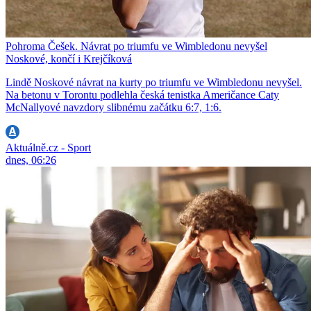
Pohroma Češek. Návrat po triumfu ve Wimbledonu nevyšel
Noskové, končí i Krejčíková
Lindě Noskové návrat na kurty po triumfu ve Wimbledonu nevyšel.
Na betonu v Torontu podlehla česká tenistka Američance Caty
McNallyové navzdory slibnému začátku 6:7, 1:6.
Aktuálně.cz - Sport
dnes, 06:26