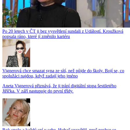
Po 20 letech v ČT ji bez vysvětlení sundali z Událostí. Kroužková
popsala ráno, které jí změnilo kariéru
Vignerová chce smazat syna ze sítí, než půjde do školy. Bojí se, co
spolužáci najdou, když zadají jeho jméno
Aneta Vignerová přiznává, že ji trápí digitální stopa šestiletého
Jiříčka. V září nastupuje do první třídy.
Rok spolu a každý spí u sebe. Hubač vysvětlil, proč nechce se