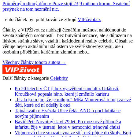
Průměrný rodinný dům v Praze stojí 23,9 milionu korun. Svatební
prstýnek na tom nezmění nic.
Tento článek byl publikován ze zdrojů
VIPživot.cz
Články z VIPŽivot.cz nabízejí čtenářům možnost nahlédnout do
života známých osobností – bez bulvární senzace, ale s důrazem na
lidskou stránku slávy, vztahů i každodenní reality celebrit. Obsah se
věnuje nejen aktuálním událostem ve světě showbyznysu, ale i
osobním příběhům, kariérním zlomům nebo...
Všechny články tohoto autora →
Další články z kategorie
Celebrity
Po 20 letech v ČT ji bez vysvětlení sundali z Událostí.
Kroužková popsala ráno, které jí změnilo kariéru
„Psala jsem jim, že je miluju.“ Míša Maurerová o boji za své
děti, které od ní odešly k otci
Tajná svatba: Hvězda Ulice řekla ANO a pochlubila se
novým příjmením
Bavič Petr Novotný slaví 79 let. Po mozkové příhodě a
infarktu žije v ústraní, letos v nemocnici trénoval chůzi
Vignerová chce smazat syna ze sítí, než půjde do školy. Bojí