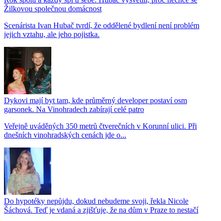
Žilkovou společnou domácnost
Scenárista Ivan Hubač tvrdí, že oddělené bydlení není problém
jejich vztahu, ale jeho pojistka.
Dykovi mají byt tam, kde průměrný developer postaví osm
garsonek. Na Vinohradech zabírají celé patro
Veřejně uváděných 350 metrů čtverečních v Korunní ulici. Při
dnešních vinohradských cenách jde o...
Do hypotéky nepůjdu, dokud nebudeme svoji, řekla Nicole
Šáchová. Teď je vdaná a zjišťuje, že na dům v Praze to nestačí