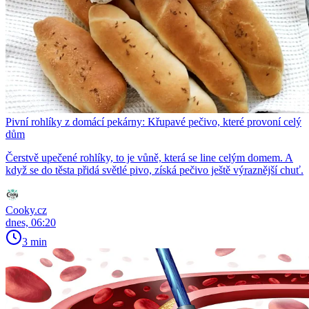
Pivní rohlíky z domácí pekárny: Křupavé pečivo, které provoní celý
dům
Čerstvě upečené rohlíky, to je vůně, která se line celým domem. A
když se do těsta přidá světlé pivo, získá pečivo ještě výraznější chuť.
Cooky.cz
dnes, 06:20
3 min