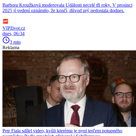
Barbora Kroužková moderovala Události necelé tři roky. V prosinci
2025 jí vedení oznámilo, že končí, důvod prý nedostala dodnes.
VIPživot.cz
dnes, 06:34
3 min
Reklama
Petr Fiala sdílel video, kvůli kterému je nyní terčem potupného