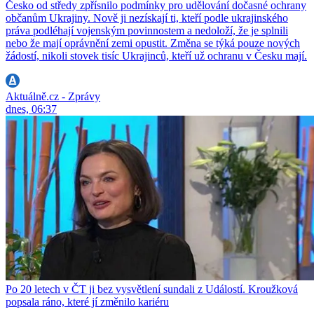
Česko od středy zpřísnilo podmínky pro udělování dočasné ochrany
občanům Ukrajiny. Nově ji nezískají ti, kteří podle ukrajinského
práva podléhají vojenským povinnostem a nedoloží, že je splnili
nebo že mají oprávnění zemi opustit. Změna se týká pouze nových
žádostí, nikoli stovek tisíc Ukrajinců, kteří už ochranu v Česku mají.
Aktuálně.cz - Zprávy
dnes, 06:37
Po 20 letech v ČT ji bez vysvětlení sundali z Událostí. Kroužková
popsala ráno, které jí změnilo kariéru