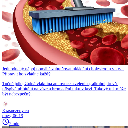
Jednoduchý nápoj pomáhá zabraňovat ukládání cholesterolu v krvi.
Připravit ho zvládne každý
Tučné jídlo, žádná vláknina ani ovoce a zelenina, alkohol, to vše
přispívá přibírání na váze a hromadění tuku v krvi. Takový tuk může
být nebezpečný.
Krasnezeny.eu
dnes, 06:19
2 min