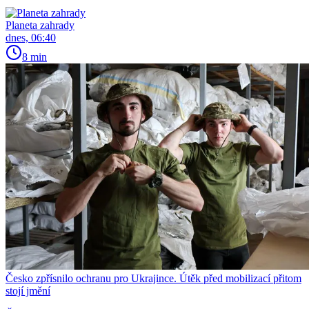
Planeta zahrady
dnes, 06:40
8 min
Česko zpřísnilo ochranu pro Ukrajince. Útěk před mobilizací přitom
stojí jmění