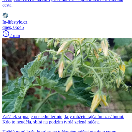
cesta.
In-lifestyle.cz
dnes, 06:45
2 min
Začátek srpna je poslední termín, kdy můžete rajčatům zasáhnout.
Kdo to neudělá, sbírá na podzim tvrdá zelená rajčata
Každý nový květ, který se na tyčkovém rajčeti otevře v srpnu,