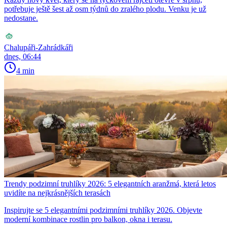
potřebuje ještě šest až osm týdnů do zralého plodu. Venku je už
nedostane.
Chalupáři-Zahrádkáři
dnes, 06:44
4 min
Trendy podzimní truhlíky 2026: 5 elegantních aranžmá, která letos
uvidíte na nejkrásnějších terasách
Inspirujte se 5 elegantními podzimními truhlíky 2026. Objevte
moderní kombinace rostlin pro balkon, okna i terasu.