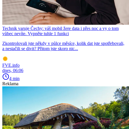
Technik varuje Čechy: váš mobil žere data i přes noc a vy o tom
vůbec nevíte. Vypněte tuhle 1 funkci
Zkontrolovali jste někdy v půlce měsíce, kolik dat jste spotřebovali,
a nestačili se divit? Přitom jste skoro nic...
FVE.info
dnes, 06:06
4 min
Reklama