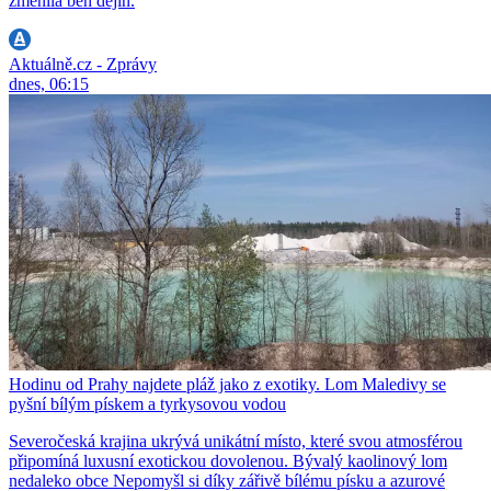
změnila běh dějin.
Aktuálně.cz - Zprávy
dnes, 06:15
Hodinu od Prahy najdete pláž jako z exotiky. Lom Maledivy se
pyšní bílým pískem a tyrkysovou vodou
Severočeská krajina ukrývá unikátní místo, které svou atmosférou
připomíná luxusní exotickou dovolenou. Bývalý kaolinový lom
nedaleko obce Nepomyšl si díky zářivě bílému písku a azurové