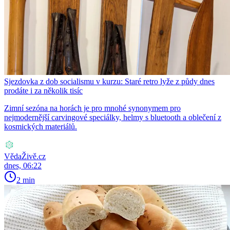
Sjezdovka z dob socialismu v kurzu: Staré retro lyže z půdy dnes
prodáte i za několik tisíc
Zimní sezóna na horách je pro mnohé synonymem pro
nejmodernější carvingové speciálky, helmy s bluetooth a oblečení z
kosmických materiálů.
VědaŽivě.cz
dnes, 06:22
2 min