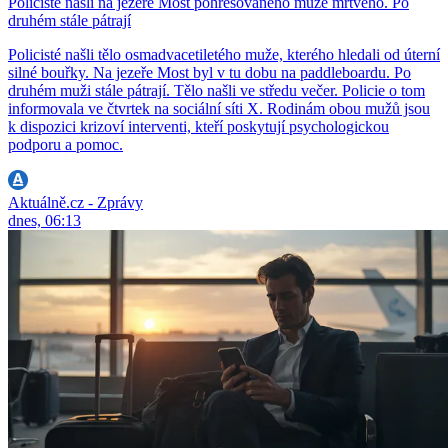
Policisté našli na jezeře Most pohřešovaného muže mrtvého. Po
druhém stále pátrají
Policisté našli tělo osmadvacetiletého muže, kterého hledali od úterní
silné bouřky. Na jezeře Most byl v tu dobu na paddleboardu. Po
druhém muži stále pátrají. Tělo našli ve středu večer. Policie o tom
informovala ve čtvrtek na sociální síti X. Rodinám obou mužů jsou
k dispozici krizoví interventi, kteří poskytují psychologickou
podporu a pomoc.
Aktuálně.cz - Zprávy
dnes, 06:13