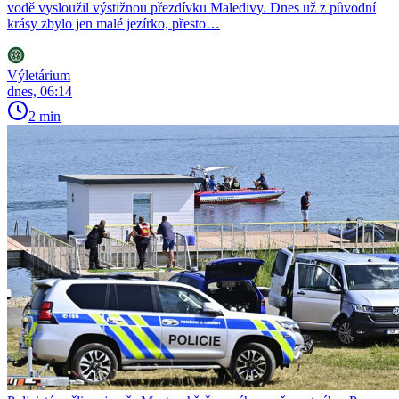
vodě vysloužil výstižnou přezdívku Maledivy. Dnes už z původní
krásy zbylo jen malé jezírko, přesto…
Výletárium
dnes, 06:14
2 min