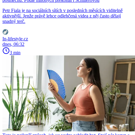
posměchu: Podle mnohých překonal i Schillerovou
Petr Fiala je na sociálních sítích v posledních měsících viditelně
aktivnější. Jenže právě lehce odlehčená videa z něj často dělají
snadný terč.
In-lifestyle.cz
dnes, 06:32
3 min