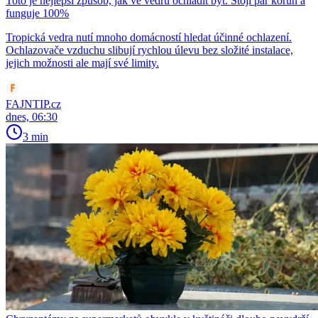
Toto je nejlepší způsob, jak ve vedru ochladit byt. Stojí pár korun a
funguje 100%
Tropická vedra nutí mnoho domácností hledat účinné ochlazení.
Ochlazovače vzduchu slibují rychlou úlevu bez složité instalace,
jejich možnosti ale mají své limity.
FAJNTIP.cz
dnes, 06:30
3 min