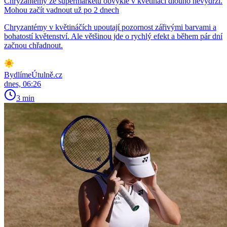
Chryzantémy ze supermarketů obvykle v květináči dlouho nevydrží.
Mohou začít vadnout už po 2 dnech
Chryzantémy v květináčích upoutají pozornost zářivými barvami a
bohatostí květenství. Ale většinou jde o rychlý efekt a během pár dní
začnou chřadnout.
BydlímeÚtulně.cz
dnes, 06:26
3 min