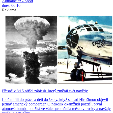
Aktuálně.cz - Sport
dnes, 06:16
Reklama
Přesně v 8:15 přišel záblesk, který změnil svět navždy
Lidé mířili do práce a děti do školy, když se nad Hirošimou objevil
jediný americký bombardér. O několik okamžiků později první
atomová bomba použitá ve válce proměnila město v trosky a navždy