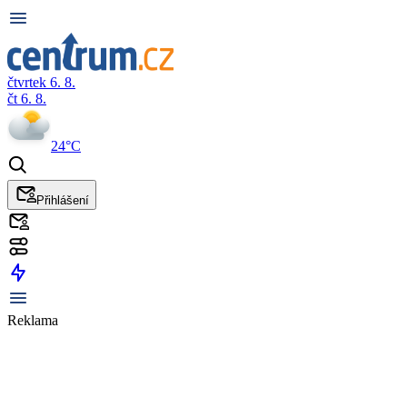
čtvrtek 6. 8.
čt 6. 8.
24°C
Přihlášení
Reklama