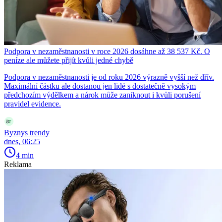
Podpora v nezaměstnanosti v roce 2026 dosáhne až 38 537 Kč. O
peníze ale můžete přijít kvůli jedné chybě
Podpora v nezaměstnanosti je od roku 2026 výrazně vyšší než dřív.
Maximální částku ale dostanou jen lidé s dostatečně vysokým
předchozím výdělkem a nárok může zaniknout i kvůli porušení
pravidel evidence.
Byznys trendy
dnes, 06:25
4 min
Reklama