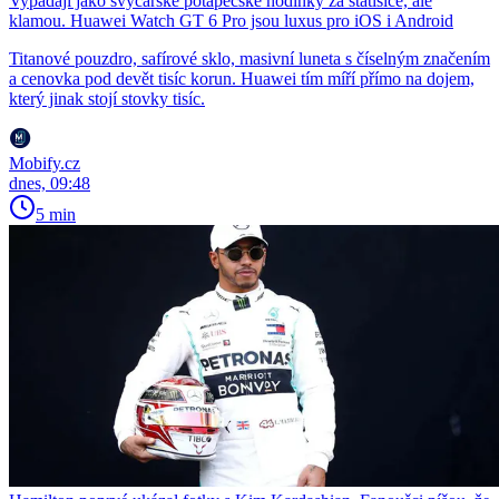
Vypadají jako švýcarské potápěčské hodinky za statisíce, ale
klamou. Huawei Watch GT 6 Pro jsou luxus pro iOS i Android
Titanové pouzdro, safírové sklo, masivní luneta s číselným značením
a cenovka pod devět tisíc korun. Huawei tím míří přímo na dojem,
který jinak stojí stovky tisíc.
Mobify.cz
dnes, 09:48
5 min