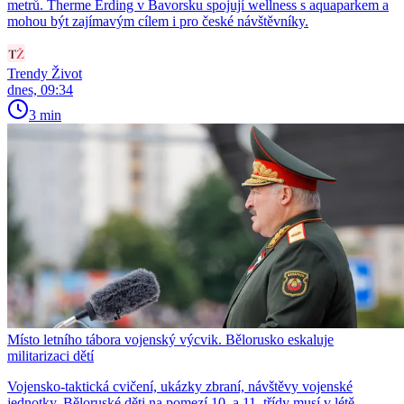
metrů. Therme Erding v Bavorsku spojují wellness s aquaparkem a
mohou být zajímavým cílem i pro české návštěvníky.
Trendy Život
dnes, 09:34
3 min
Místo letního tábora vojenský výcvik. Bělorusko eskaluje
militarizaci dětí
Vojensko-taktická cvičení, ukázky zbraní, návštěvy vojenské
jednotky. Běloruské děti na pomezí 10. a 11. třídy musí v létě