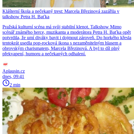
Klášterní škola a nečekaný trest: Marcela Březinová zazářila v
talkshow Petra H. Baťka
Pražská kulturní scéna má svůj stabilní klenot. Talkshow Mimo
scénář známého herce, muzikanta a moderátora Petra H. Baťka opět
potvrdila, že umí diváky bavit i dojmout zároveň. Do horkého křesla
tentokrát usedla pop-rocková ikona s nezaměnitelným hlasem a
obrovským charismatem, Marcela Březinová. A byl to díl plný
překvapení, humoru a nečekaných odhalení.
Aplausin.cz
dnes, 09:41
2 min