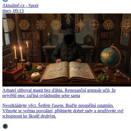
Aktuálně.cz - Sport
dnes, 09:13
Arbatel sliboval magii bez ďábla. Renesanční grimoár učil, že
největší moc začíná ovládnutím sebe sama
Neodkládejte věci. Šetřete časem. Buďte prospěšní ostatním.
Věnujte se svému povolání, přijímejte dobré rady a neužívejte své
schopnosti ke škodě druhým.