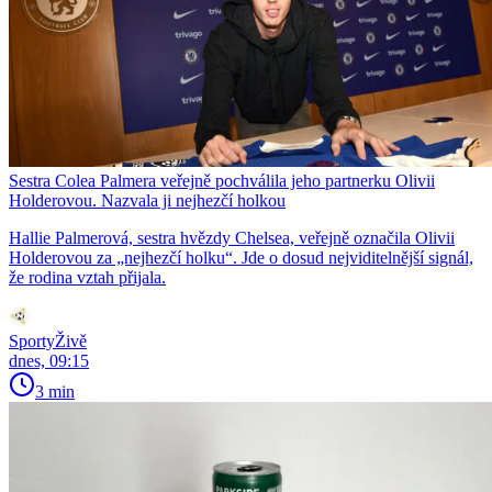
Sestra Colea Palmera veřejně pochválila jeho partnerku Olivii
Holderovou. Nazvala ji nejhezčí holkou
Hallie Palmerová, sestra hvězdy Chelsea, veřejně označila Olivii
Holderovou za „nejhezčí holku“. Jde o dosud nejviditelnější signál,
že rodina vztah přijala.
SportyŽivě
dnes, 09:15
3 min