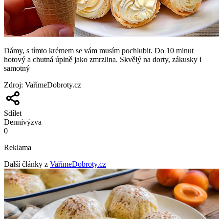
Dámy, s tímto krémem se vám musím pochlubit. Do 10 minut
hotový a chutná úplně jako zmrzlina. Skvělý na dorty, zákusky i
samotný
Zdroj
:
VařímeDobroty.cz
Sdílet
Denní
výzva
0
Reklama
Další články z
VařímeDobroty.cz