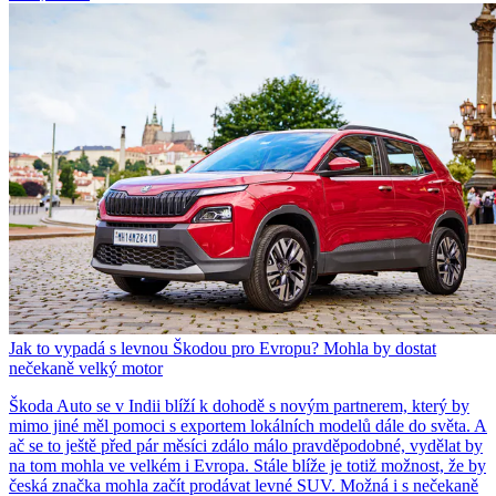
Jak to vypadá s levnou Škodou pro Evropu? Mohla by dostat
nečekaně velký motor
Škoda Auto se v Indii blíží k dohodě s novým partnerem, který by
mimo jiné měl pomoci s exportem lokálních modelů dále do světa. A
ač se to ještě před pár měsíci zdálo málo pravděpodobné, vydělat by
na tom mohla ve velkém i Evropa. Stále blíže je totiž možnost, že by
česká značka mohla začít prodávat levné SUV. Možná i s nečekaně