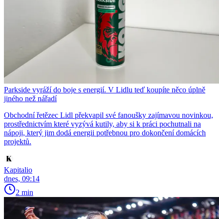
Parkside vyráží do boje s energií. V Lidlu teď koupíte něco úplně
jiného než nářadí
Obchodní řetězec Lidl překvapil své fanoušky zajímavou novinkou,
prostřednictvím které vyzývá kutily, aby si k práci pochutnali na
nápoji, který jim dodá energii potřebnou pro dokončení domácích
projektů.
Kapitalio
dnes, 09:14
2 min