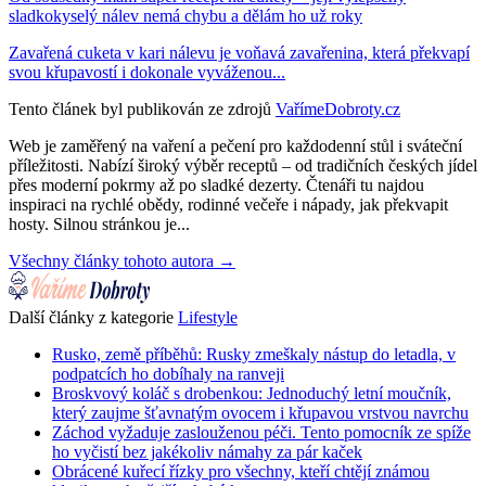
sladkokyselý nálev nemá chybu a dělám ho už roky
Zavařená cuketa v kari nálevu je voňavá zavařenina, která překvapí
svou křupavostí i dokonale vyváženou...
Tento článek byl publikován ze zdrojů
VařímeDobroty.cz
Web je zaměřený na vaření a pečení pro každodenní stůl i sváteční
příležitosti. Nabízí široký výběr receptů – od tradičních českých jídel
přes moderní pokrmy až po sladké dezerty. Čtenáři tu najdou
inspiraci na rychlé obědy, rodinné večeře i nápady, jak překvapit
hosty. Silnou stránkou je...
Všechny články tohoto autora →
Další články z kategorie
Lifestyle
Rusko, země příběhů: Rusky zmeškaly nástup do letadla, v
podpatcích ho dobíhaly na ranveji
Broskvový koláč s drobenkou: Jednoduchý letní moučník,
který zaujme šťavnatým ovocem i křupavou vrstvou navrchu
Záchod vyžaduje zaslouženou péči. Tento pomocník ze spíže
ho vyčistí bez jakékoliv námahy za pár kaček
Obrácené kuřecí řízky pro všechny, kteří chtějí známou