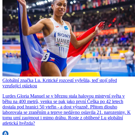
Globální značka Lu. Kritické rozcestí vyřešila, teď stojí před
vzrušující otázkou
Lurdes Gloria Manuel se v březnu stala halovou mistryní světa v
běhu na 400 metrů, venku se pak jako první Češka po 42 letech
dostala pod hranici 50 vteřin - a dost výrazně. Přitom dlouho
laborovala se zraněním a teprve nedávno oslavila 21. narozeniny. K
tomu umí zaujmout i mimo dráhu. Roste z oblíbené Lu globální
atletická hvězda?