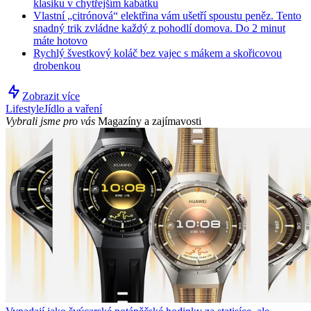
klasiku v chytřejším kabátku
Vlastní „citrónová“ elektřina vám ušetří spoustu peněz. Tento
snadný trik zvládne každý z pohodlí domova. Do 2 minut
máte hotovo
Rychlý švestkový koláč bez vajec s mákem a skořicovou
drobenkou
Zobrazit více
Lifestyle
Jídlo a vaření
Vybrali jsme pro vás
Magazíny a zajímavosti