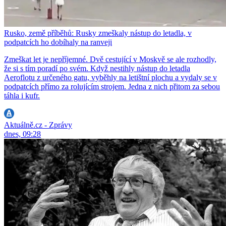
Rusko, země příběhů: Rusky zmeškaly nástup do letadla, v
podpatcích ho dobíhaly na ranveji
Zmeškat let je nepříjemné. Dvě cestující v Moskvě se ale rozhodly,
že si s tím poradí po svém. Když nestihly nástup do letadla
Aeroflotu z určeného gatu, vyběhly na letištní plochu a vydaly se v
podpatcích přímo za rolujícím strojem. Jedna z nich přitom za sebou
táhla i kufr.
Aktuálně.cz - Zprávy
dnes, 09:28