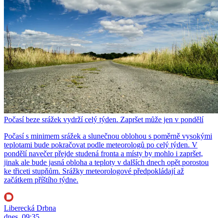
Počasí beze srážek vydrží celý týden. Zapršet může jen v pondělí
Počasí s minimem srážek a slunečnou oblohou s poměrně vysokými
teplotami bude pokračovat podle meteorologů po celý týden. V
pondělí navečer přejde studená fronta a místy by mohlo i zapršet,
jinak ale bude jasná obloha a teploty v dalších dnech opět porostou
ke třiceti stupňům. Srážky meteorologové předpokládají až
začátkem příštího týdne.
Liberecká Drbna
dnes, 09:35