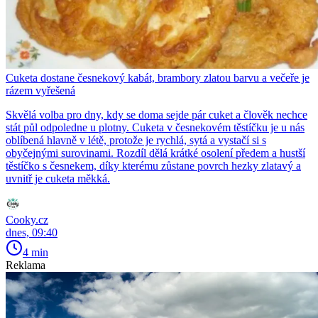
Cuketa dostane česnekový kabát, brambory zlatou barvu a večeře je
rázem vyřešená
Skvělá volba pro dny, kdy se doma sejde pár cuket a člověk nechce
stát půl odpoledne u plotny. Cuketa v česnekovém těstíčku je u nás
oblíbená hlavně v létě, protože je rychlá, sytá a vystačí si s
obyčejnými surovinami. Rozdíl dělá krátké osolení předem a hustší
těstíčko s česnekem, díky kterému zůstane povrch hezky zlatavý a
uvnitř je cuketa měkká.
Cooky.cz
dnes, 09:40
4 min
Reklama