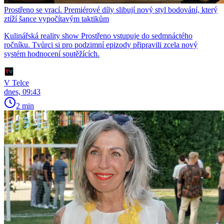
Prostřeno se vrací. Premiérové díly slibují nový styl bodování, který
ztíží šance vypočítavým taktikům
Kulinářská reality show Prostřeno vstupuje do sedmnáctého
ročníku. Tvůrci si pro podzimní epizody připravili zcela nový
systém hodnocení soutěžících.
V Telce
dnes, 09:43
2 min