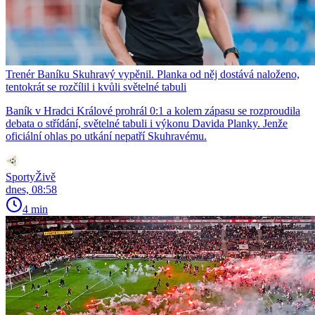
Trenér Baníku Skuhravý vypěnil. Planka od něj dostává naloženo,
tentokrát se rozčílil i kvůli světelné tabuli
Baník v Hradci Králové prohrál 0:1 a kolem zápasu se rozproudila
debata o střídání, světelné tabuli i výkonu Davida Planky. Jenže
oficiální ohlas po utkání nepatří Skuhravému.
SportyŽivě
dnes, 08:58
4 min