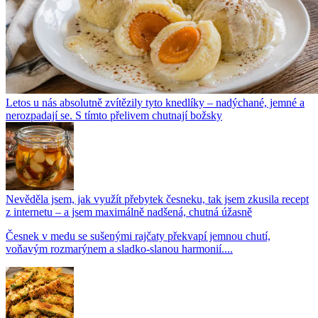
Letos u nás absolutně zvítězily tyto knedlíky – nadýchané, jemné a
nerozpadají se. S tímto přelivem chutnají božsky
Nevěděla jsem, jak využít přebytek česneku, tak jsem zkusila recept
z internetu – a jsem maximálně nadšená, chutná úžasně
Česnek v medu se sušenými rajčaty překvapí jemnou chutí,
voňavým rozmarýnem a sladko-slanou harmonií....