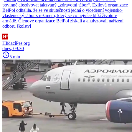
povinně absolvovat takzvaný „zdravotní tábor“. Exilová organizace
BelPol odhalila, že se ve skutečnosti jedná o vícedenní vojensko-
vlastenecký tábor s režimem, který se co nejvíce blíží životu v
armádě. Členové organizace BelPol získali a analyzovali nařízení
odboru školství
HlídacíPes.org
dnes, 09:30
5 min