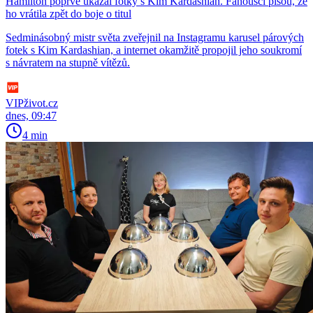
Hamilton poprvé ukázal fotky s Kim Kardashian. Fanoušci píšou, že
ho vrátila zpět do boje o titul
Sedminásobný mistr světa zveřejnil na Instagramu karusel párových
fotek s Kim Kardashian, a internet okamžitě propojil jeho soukromí
s návratem na stupně vítězů.
VIPživot.cz
dnes, 09:47
4 min