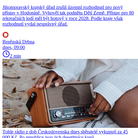
Jihomoravský krajský úřad zrušil územní rozhodnutí pro nový
přístav v Hodoníně. Vyhověl tak podnětu Dětí Země. Přístav pro 80
rekreačních lodí měl být hotový v roce 2028. Podle kraje však
rozhodnutí vydal nesprávný úřad.
Brněnská Drbna
dnes, 09:00
2 min
Tohle rádio z dob Československa dnes sběratelé vykupují za 45
000 Kč. Po republice jsou jich desetitisíce kusů