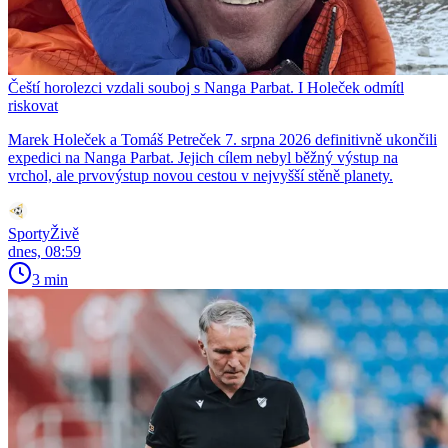
Čeští horolezci vzdali souboj s Nanga Parbat. I Holeček odmítl
riskovat
Marek Holeček a Tomáš Petreček 7. srpna 2026 definitivně ukončili
expedici na Nanga Parbat. Jejich cílem nebyl běžný výstup na
vrchol, ale prvovýstup novou cestou v nejvyšší stěně planety.
SportyŽivě
dnes, 08:59
3 min