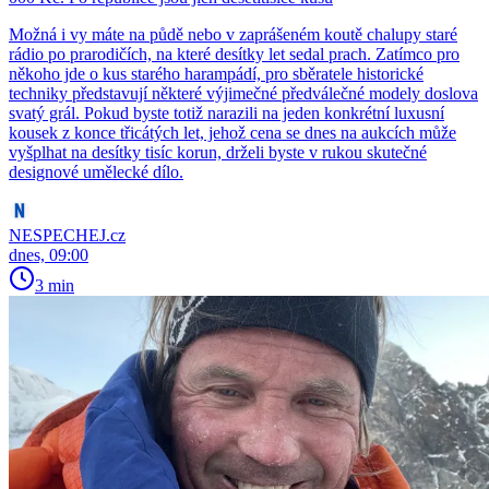
Možná i vy máte na půdě nebo v zaprášeném koutě chalupy staré
rádio po prarodičích, na které desítky let sedal prach. Zatímco pro
někoho jde o kus starého harampádí, pro sběratele historické
techniky představují některé výjimečné předválečné modely doslova
svatý grál. Pokud byste totiž narazili na jeden konkrétní luxusní
kousek z konce třicátých let, jehož cena se dnes na aukcích může
vyšplhat na desítky tisíc korun, drželi byste v rukou skutečné
designové umělecké dílo.
NESPECHEJ.cz
dnes, 09:00
3 min