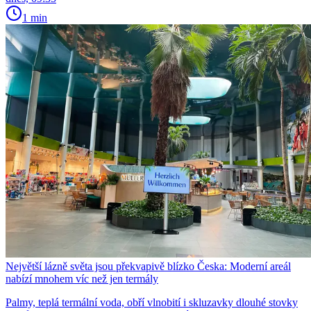
1 min
Největší lázně světa jsou překvapivě blízko Česka: Moderní areál
nabízí mnohem víc než jen termály
Palmy, teplá termální voda, obří vlnobití i skluzavky dlouhé stovky