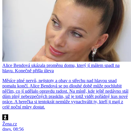
Alice Bendová ukázala proměnu domu, který jí málem spadl na
hlavu. Konečně přišla úleva
Měsíce plné nervů, nejistoty a obav o střechu nad hlavou snad
pomalu končí. Alice Bendová se po dlouhé době může pochlubit
něčím, co jí udělalo opravdu radost. Na místě, kde ještě nedávno stál
dům plný nebezpečných prasklin, už je totiž vidět pořádný kus nové
práce. A herečka si tentokrát nemůže vynachválit ty, kteří ji mají z
celé noční můry dostat.
Žena.cz
dnes, 08:56