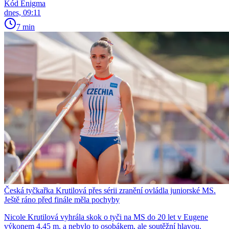
Kód Enigma
dnes, 09:11
7 min
Česká tyčkařka Krutilová přes sérii zranění ovládla juniorské MS.
Ještě ráno před finále měla pochyby
Nicole Krutilová vyhrála skok o tyči na MS do 20 let v Eugene
výkonem 4,45 m, a nebylo to osobákem, ale soutěžní hlavou.