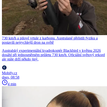
730 km/h a pilové vrtule z karbonu. Australané přelstili fyziku a
postavili nejrychlejší dron na světě
Australský experimentální kvadrokoptér Blackbird v květnu 2026
dosáhl při jednosměrném průletu 730 km/h. Oficiální světový rekord
ale stále drží někdo jiný.
Mobify.cz
dnes, 08:58
4 min