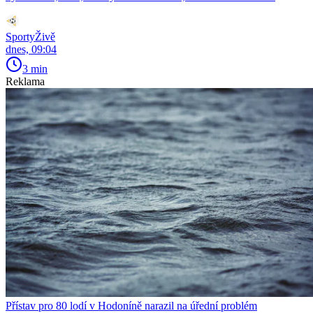
SportyŽivě
dnes, 09:04
3 min
Reklama
Přístav pro 80 lodí v Hodoníně narazil na úřední problém