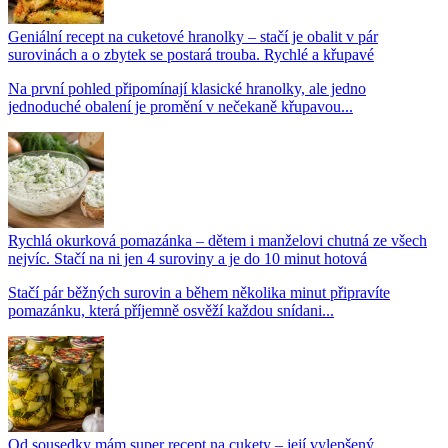
Geniální recept na cuketové hranolky – stačí je obalit v pár
surovinách a o zbytek se postará trouba. Rychlé a křupavé
Na první pohled připomínají klasické hranolky, ale jedno
jednoduché obalení je promění v nečekaně křupavou...
Rychlá okurková pomazánka – dětem i manželovi chutná ze všech
nejvíc. Stačí na ni jen 4 suroviny a je do 10 minut hotová
Stačí pár běžných surovin a během několika minut připravíte
pomazánku, která příjemně osvěží každou snídani...
Od sousedky mám super recept na cukety – její vylepšený