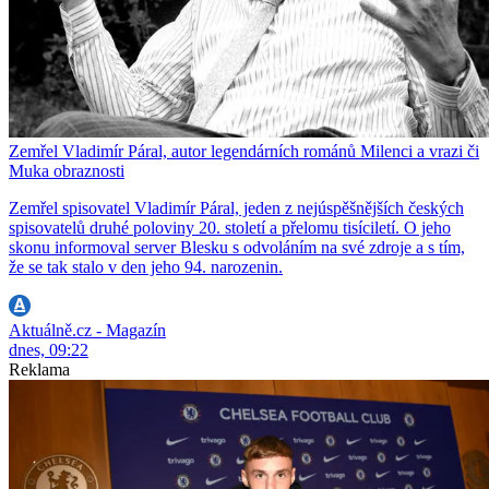
Zemřel Vladimír Páral, autor legendárních románů Milenci a vrazi či
Muka obraznosti
Zemřel spisovatel Vladimír Páral, jeden z nejúspěšnějších českých
spisovatelů druhé poloviny 20. století a přelomu tisíciletí. O jeho
skonu informoval server Blesku s odvoláním na své zdroje a s tím,
že se tak stalo v den jeho 94. narozenin.
Aktuálně.cz - Magazín
dnes, 09:22
Reklama