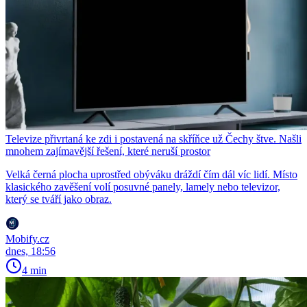
Televize přivrtaná ke zdi i postavená na skříňce už Čechy štve. Našli
mnohem zajímavější řešení, které neruší prostor
Velká černá plocha uprostřed obýváku dráždí čím dál víc lidí. Místo
klasického zavěšení volí posuvné panely, lamely nebo televizor,
který se tváří jako obraz.
Mobify.cz
dnes, 18:56
4 min