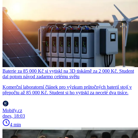
Baterie za 85 000 Kč si vytiskl na 3D tiskárně za 2 000 Kč. Student
dal potom návod zadarmo celému světu
Komerční laboratorní článek pro výzkum průtočných baterií stojí v
přepočtu až 85 000 Kč. Student si ho vytiskl za necelé dva tisíce.
Mobify.cz
dnes, 18:03
4 min