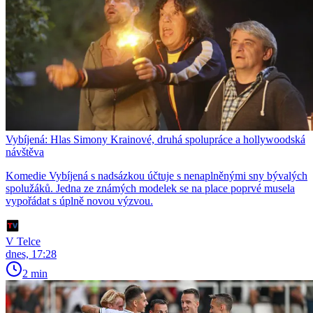
Vybíjená: Hlas Simony Krainové, druhá spolupráce a hollywoodská
návštěva
Komedie Vybíjená s nadsázkou účtuje s nenaplněnými sny bývalých
spolužáků. Jedna ze známých modelek se na place poprvé musela
vypořádat s úplně novou výzvou.
V Telce
dnes, 17:28
2 min