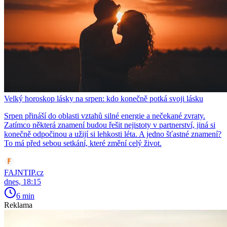
Velký horoskop lásky na srpen: kdo konečně potká svoji lásku
Srpen přináší do oblasti vztahů silné energie a nečekané zvraty.
Zatímco některá znamení budou řešit nejistoty v partnerství, jiná si
konečně odpočinou a užijí si lehkosti léta. A jedno šťastné znamení?
To má před sebou setkání, které změní celý život.
FAJNTIP.cz
dnes, 18:15
6 min
Reklama