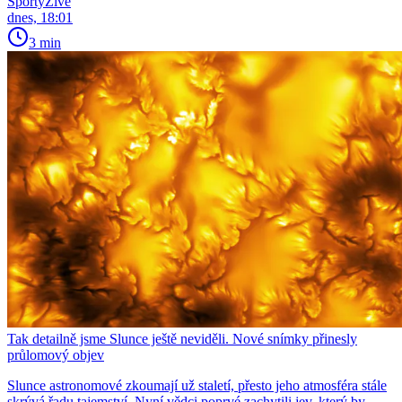
SportyŽivě
dnes, 18:01
3 min
Tak detailně jsme Slunce ještě neviděli. Nové snímky přinesly
průlomový objev
Slunce astronomové zkoumají už staletí, přesto jeho atmosféra stále
skrývá řadu tajemství. Nyní vědci poprvé zachytili jev, který by