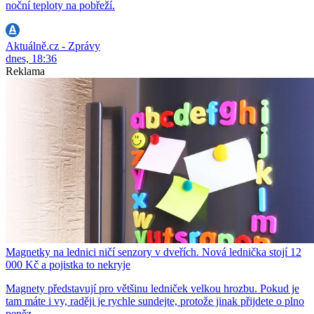
noční teploty na pobřeží.
Aktuálně.cz - Zprávy
dnes, 18:36
Reklama
Magnetky na lednici ničí senzory v dveřích. Nová lednička stojí 12
000 Kč a pojistka to nekryje
Magnety představují pro většinu ledniček velkou hrozbu. Pokud je
tam máte i vy, raději je rychle sundejte, protože jinak přijdete o plno
peněz.