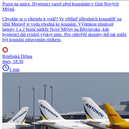
Pozor na sinice. Hygienici varují před koupáním v části Nových
Mlýnů
Chystáte se o víkendu k vodě? Ve většině přírodních koupališť na
jižní Moravě je voda vhodná ke koupání. Výjimkou zůstávají
laguny 1 a 2 horní nádrže Nové Mlýny na Břeclavsku, kde
hygienici dál evidují výskyt sinic. Pro citlivější skupiny lidí tak může
být koupání zdravotním rizikem.
Brněnská Drbna
dnes, 18:30
1 min