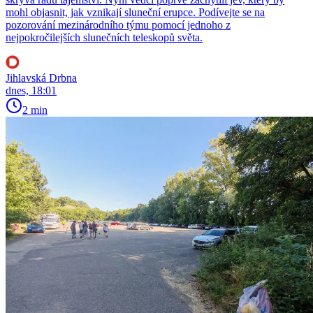
mohl objasnit, jak vznikají sluneční erupce. Podívejte se na
pozorování mezinárodního týmu pomocí jednoho z
nejpokročilejších slunečních teleskopů světa.
Jihlavská Drbna
dnes, 18:01
2 min