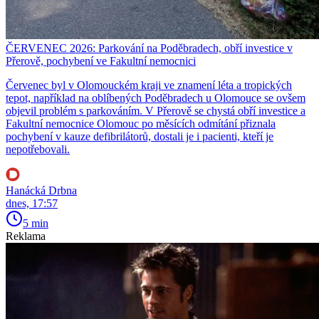
ČERVENEC 2026: Parkování na Poděbradech, obří investice v
Přerově, pochybení ve Fakultní nemocnici
Červenec byl v Olomouckém kraji ve znamení léta a tropických
tepot, například na oblíbených Poděbradech u Olomouce se ovšem
objevil problém s parkováním. V Přerově se chystá obří investice a
Fakultní nemocnice Olomouc po měsících odmítání přiznala
pochybení v kauze defibrilátorů, dostali je i pacienti, kteří je
nepotřebovali.
Hanácká Drbna
dnes, 17:57
5 min
Reklama