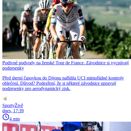
Podivné podvody na ženské Tour de France. Závodnice si vycpávají
podprsenky
Před úterní časovkou do Dijonu nařídila UCI mimořádné kontroly
oblečení. Důvod? Podezření, že si některé závodnice upravují
podprsenky pro aerodynamický zisk.
SportyŽivě
dnes, 17:39
4 min