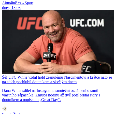
Aktuálně.cz - Sport
dnes, 18:03
Šéf UFC White vzdal hold zesnulému Nascimentovi a krátce nato se
na sítích pochlubil doutníkem a skvělým dnem
Dana White sdílel na Instagramu smuteční oznámení o smrti
vlastního zápasníka. Zhruba hodinu až dvě poté přidal story s
doutníkem a popiskem „Great Day“.