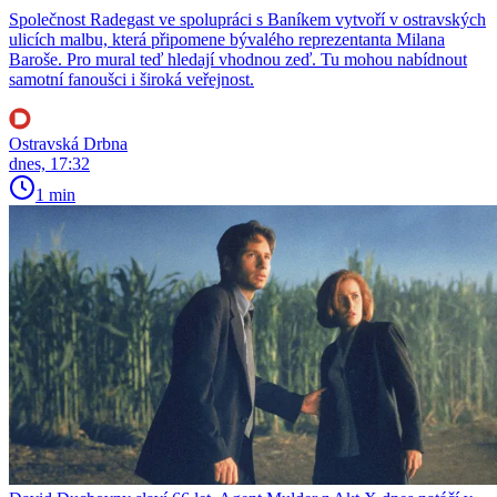
Společnost Radegast ve spolupráci s Baníkem vytvoří v ostravských
ulicích malbu, která připomene bývalého reprezentanta Milana
Baroše. Pro mural teď hledají vhodnou zeď. Tu mohou nabídnout
samotní fanoušci i široká veřejnost.
Ostravská Drbna
dnes, 17:32
1 min