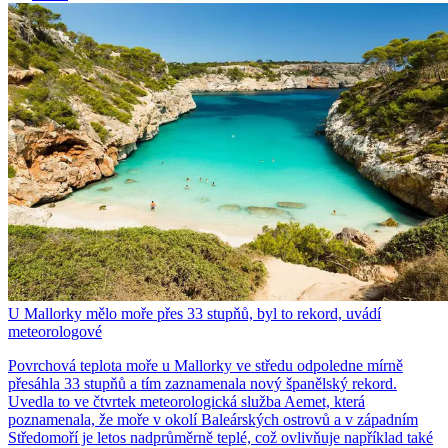
U Mallorky mělo moře přes 33 stupňů, byl to rekord, uvádí
meteorologové
Povrchová teplota moře u Mallorky ve středu odpoledne mírně
přesáhla 33 stupňů a tím zaznamenala nový španělský rekord.
Uvedla to ve čtvrtek meteorologická služba Aemet, která
poznamenala, že moře v okolí Baleárských ostrovů a v západním
Středomoří je letos nadprůměrně teplé, což ovlivňuje například také