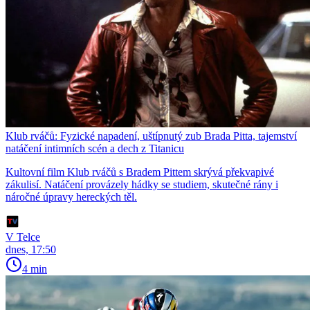
Klub rváčů: Fyzické napadení, uštípnutý zub Brada Pitta, tajemství
natáčení intimních scén a dech z Titanicu
Kultovní film Klub rváčů s Bradem Pittem skrývá překvapivé
zákulisí. Natáčení provázely hádky se studiem, skutečné rány i
náročné úpravy hereckých těl.
V Telce
dnes, 17:50
4 min