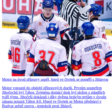
Motor na úvod přípravy uspěl, hned ve čtvrtek se poměří s Jihlavou
Motor vstoupil do období přípravných duelů. Prvním soupeřem
Jihočechů byl Tábor. Zejména domácí útok byl složen z mladších
tváří týmu. Jihočeši dokázali i díky dvěma brzkým trefám v úvodu
zápasu porazit Tábor 4:0. Hned ve čtvrtek se Motor představí v
Budvar aréně znovu - tentokrát proti Jihlavě.