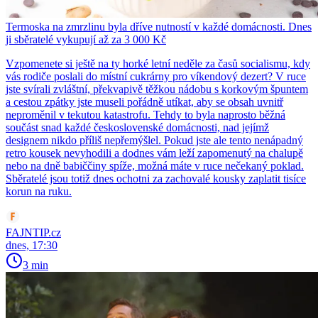
Termoska na zmrzlinu byla dříve nutností v každé domácnosti. Dnes
ji sběratelé vykupují až za 3 000 Kč
Vzpomenete si ještě na ty horké letní neděle za časů socialismu, kdy
vás rodiče poslali do místní cukrárny pro víkendový dezert? V ruce
jste svírali zvláštní, překvapivě těžkou nádobu s korkovým špuntem
a cestou zpátky jste museli pořádně utíkat, aby se obsah uvnitř
neproměnil v tekutou katastrofu. Tehdy to byla naprosto běžná
součást snad každé československé domácnosti, nad jejímž
designem nikdo příliš nepřemýšlel. Pokud jste ale tento nenápadný
retro kousek nevyhodili a dodnes vám leží zapomenutý na chalupě
nebo na dně babiččiny spíže, možná máte v ruce nečekaný poklad.
Sběratelé jsou totiž dnes ochotni za zachovalé kousky zaplatit tisíce
korun na ruku.
FAJNTIP.cz
dnes, 17:30
3 min