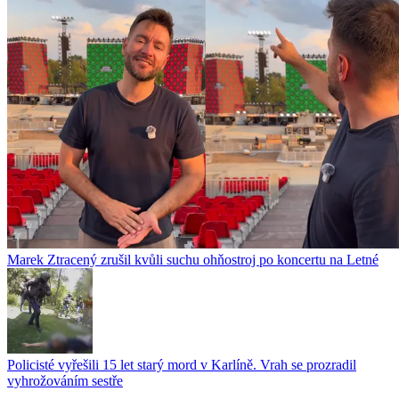
Marek Ztracený zrušil kvůli suchu ohňostroj po koncertu na Letné
Policisté vyřešili 15 let starý mord v Karlíně. Vrah se prozradil
vyhrožováním sestře