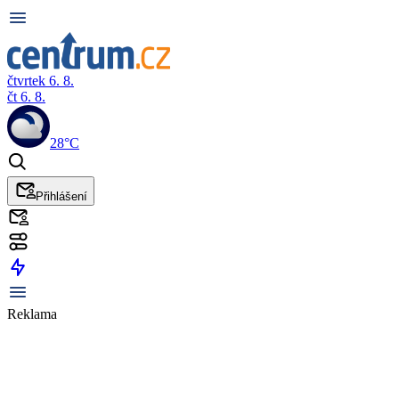
čtvrtek 6. 8.
čt 6. 8.
28°C
Přihlášení
Reklama