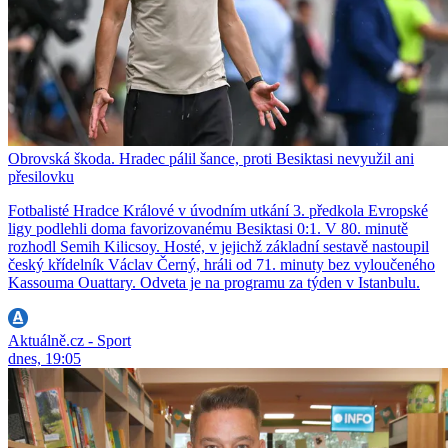
Obrovská škoda. Hradec pálil šance, proti Besiktasi nevyužil ani
přesilovku
Fotbalisté Hradce Králové v úvodním utkání 3. předkola Evropské
ligy podlehli doma favorizovanému Besiktasi 0:1. V 80. minutě
rozhodl Semih Kilicsoy. Hosté, v jejichž základní sestavě nastoupil
český křídelník Václav Černý, hráli od 71. minuty bez vyloučeného
Kassouma Ouattary. Odveta je na programu za týden v Istanbulu.
Aktuálně.cz - Sport
dnes, 19:05