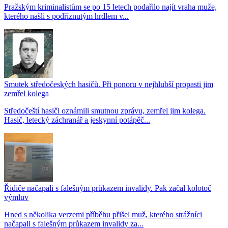
Pražským kriminalistům se po 15 letech podařilo najít vraha muže,
kterého našli s podříznutým hrdlem v...
Smutek středočeských hasičů. Při ponoru v nejhlubší propasti jim
zemřel kolega
Středočeští hasiči oznámili smutnou zprávu, zemřel jim kolega.
Hasič, letecký záchranář a jeskynní potápěč...
Řidiče načapali s falešným průkazem invalidy. Pak začal kolotoč
výmluv
Hned s několika verzemi příběhu přišel muž, kterého strážníci
načapali s falešným průkazem invalidy za...