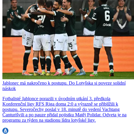
Jablonec má nakročeno k postupu. Do Lotyšska si poveze solidní
náskok
Fotbalisté Jablonce porazili v úvodním utkání 3. předkola
Konferenční ligy RFS Riga doma 2:0 a výrazně se přiblížili k
postupu. Severočechy poslal v 18. minutě do vedení Vachtang
Čanturišvili a po pauze přidal pojistku Matěj Polidar. Odveta je na
programu za týden na stadionu lídra lotyšské ligy.