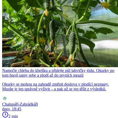
Namočte chleba do kbelíku a přidejte půl lahvičky jódu. Okurky po
tom hnojí samy sebe a plodí až do prvních mrazů
Okurky se mohou na zahradě změnit doslova v plodící nezmary.
Musíte je jen správně vyživit – a pak už se jen těšit z výsledků.
Chalupáři-Zahrádkáři
dnes, 18:45
2 min