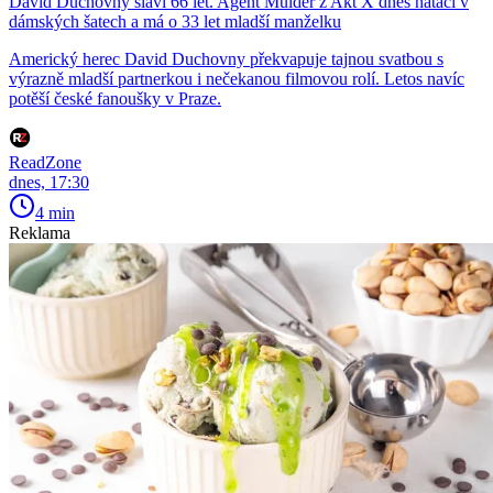
David Duchovny slaví 66 let. Agent Mulder z Akt X dnes natáčí v
dámských šatech a má o 33 let mladší manželku
Americký herec David Duchovny překvapuje tajnou svatbou s
výrazně mladší partnerkou i nečekanou filmovou rolí. Letos navíc
potěší české fanoušky v Praze.
ReadZone
dnes, 17:30
4 min
Reklama