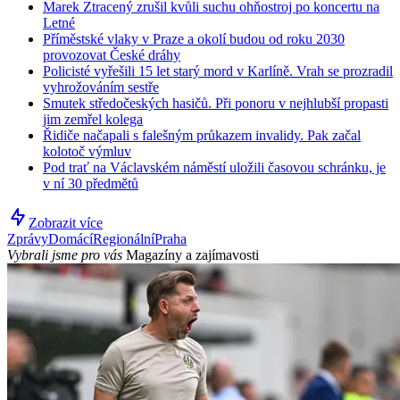
Marek Ztracený zrušil kvůli suchu ohňostroj po koncertu na
Letné
Příměstské vlaky v Praze a okolí budou od roku 2030
provozovat České dráhy
Policisté vyřešili 15 let starý mord v Karlíně. Vrah se prozradil
vyhrožováním sestře
Smutek středočeských hasičů. Při ponoru v nejhlubší propasti
jim zemřel kolega
Řidiče načapali s falešným průkazem invalidy. Pak začal
kolotoč výmluv
Pod trať na Václavském náměstí uložili časovou schránku, je
v ní 30 předmětů
Zobrazit více
Zprávy
Domácí
Regionální
Praha
Vybrali jsme pro vás
Magazíny a zajímavosti