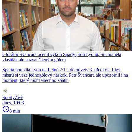
Glosátor Švancara ocenil výkon Sparty proti Lyonu, Suchomela
vlastňák ale nazval šíleným gólem
Sparta porazila Lyon na Letné 2:1 a do odvety 3. předkola Ligy
mistrů si veze jednogólový náskok. Petr Švancara ale upozornil i na
moment, který mohl všechno zhatit.
SportyŽivě
dnes, 19:03
3 min