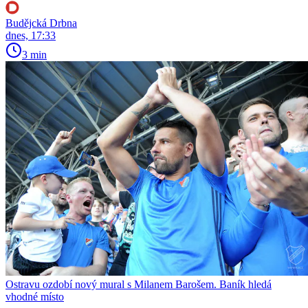
Budějcká Drbna
dnes, 17:33
3 min
Ostravu ozdobí nový mural s Milanem Barošem. Baník hledá
vhodné místo