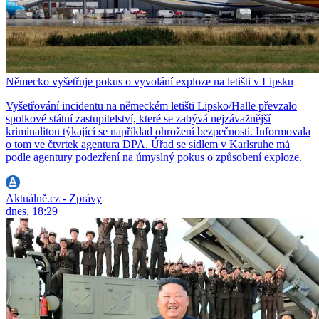
Německo vyšetřuje pokus o vyvolání exploze na letišti v Lipsku
Vyšetřování incidentu na německém letišti Lipsko/Halle převzalo
spolkové státní zastupitelství, které se zabývá nejzávažnější
kriminalitou týkající se například ohrožení bezpečnosti. Informovala
o tom ve čtvrtek agentura DPA. Úřad se sídlem v Karlsruhe má
podle agentury podezření na úmyslný pokus o způsobení exploze.
Aktuálně.cz - Zprávy
dnes, 18:29