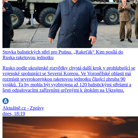
Stovka balistických střel pro Putina. „Rakeťák“ Kim posílá do
Ruska raketovou jednotku
Rusko podle ukrajinské rozvědky chystá další krok v prohlubující se
vojenské spolupráci se Severní Koreou. Ve Voroněžské oblasti má
rozmístit severokorejskou raketovou jednotku čítající zhruba 90
vojáků. Ta by mohla být vyzbrojena až 120 balistickými střelami a
šesti odpalovacími zařízeními určenými k útokům na Ukrajinu.
Aktuálně.cz - Zprávy
dnes, 18:19