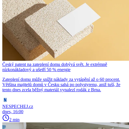
Český patent na zateplení domu dobývá svět. Je extrémně
nízkonákladový a ušetří 50 % energie
Zateplení domu může snížit náklady za vytápění až o 60 procent.
Většina majitelů domů v Česku sahá po polystyrenu, aniž tuší, že
tento dnes zcela běžný materiál vynalezl rodák z Brna.
NESPECHEJ.cz
dnes, 16:00
2 min