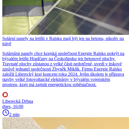
Solární panely na letišti v Ralsku mají být jen na betonu, nikoliv na
trávě
Solárními panely chce krajská společnost Energie Ralsko pokrýt na
bývalém letišti Hradčany na Českolipsku jen betonové plochy.
Travnaté plochy zůstanou z velké části nedotčené, uvedl v tiskové
zprávě jednatel společnosti Zbyněk Miklík. Firmu Energie Ralsko
založil Liberecký kraj koncem roku 2024. Jejím úkolem je příprava
stavby velké fotovoltaické elektrárny v bývalém vojenském
prostoru, kraji má zajistit energetickou soběstačnost.
Liberecká Drbna
dnes, 16:00
2 min