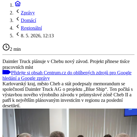
Zprávy
Domácí
Regionální
8. 5. 2026, 12:13
2 min
Daimler Truck plánuje v Chebu nový závod. Projekt přinese tisíce
pracovních míst
Přidejte si obsah Centrum.cz do oblíbených zdrojů pro Google
hledání a Google zprávy
Karlovarský kraj, město Cheb a stát podepsaly memorandum se
společností Daimler Truck AG o projektu „Blue Ship“. Ten počítá s
výstavbou nového výrobního závodu v průmyslové zóně Cheb II a
patří k největším plánovaným investicím v regionu za poslední
desetiletí.