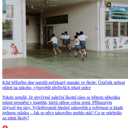
Klid běžného dne narušil nečekaný masakr ve škole: Útočník nebral
ohled na nikoho, výpovědi přeživších trhají srdce
Nikdo netušil, že obyčejné páteční školní ráno se během několika
minut promění v tragédii, která otřese celou zemí. Příbuzným
zbývají jen slzy. Vyšetřovatelé hledají odpovědi a veřejnost si klade
jedinou otázku – Jak se něco takového mohlo stát? Co se odehrálo
za zdmi školy?