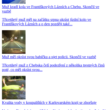
Muž kradl kola ve Františkových Lázních a Chebu. Skončil ve
vazbě
Třicetiletý muž měl na začátku srpna ukrást jízdní kolo ve
Františkových Lázních a o den později také...
Muž měl okrást svou babičku a ujet policii. Skončil ve vazbě
Třicetiletý muž z Chebska čelí podezření z několika trestných činů
poté, co měl okrást svou...
Kvalita vody v koupalištích v Karlovarském kraji se zhoršuje