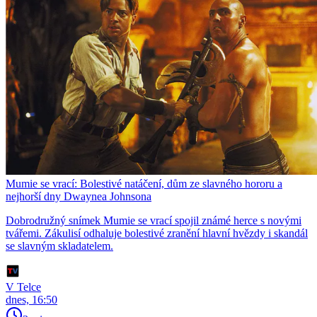
Mumie se vrací: Bolestivé natáčení, dům ze slavného hororu a
nejhorší dny Dwaynea Johnsona
Dobrodružný snímek Mumie se vrací spojil známé herce s novými
tvářemi. Zákulisí odhaluje bolestivé zranění hlavní hvězdy i skandál
se slavným skladatelem.
V Telce
dnes, 16:50