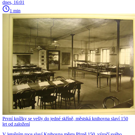
dnes, 16:01
1 min
První knížky se vešly do jedné skříně, městská knihovna slaví 150
let od založení
V letošním roce slaví Knihovna města Plzně 150. výročí svého