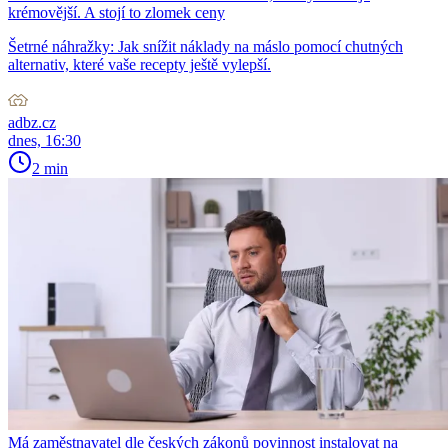
krémovější. A stojí to zlomek ceny
Šetrné náhražky: Jak snížit náklady na máslo pomocí chutných
alternativ, které vaše recepty ještě vylepší.
adbz.cz
dnes, 16:30
2 min
Má zaměstnavatel dle českých zákonů povinnost instalovat na