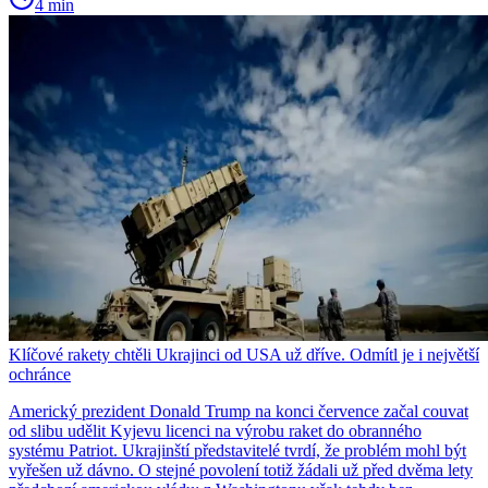
4 min
Klíčové rakety chtěli Ukrajinci od USA už dříve. Odmítl je i největší
ochránce
Americký prezident Donald Trump na konci července začal couvat
od slibu udělit Kyjevu licenci na výrobu raket do obranného
systému Patriot. Ukrajinští představitelé tvrdí, že problém mohl být
vyřešen už dávno. O stejné povolení totiž žádali už před dvěma lety