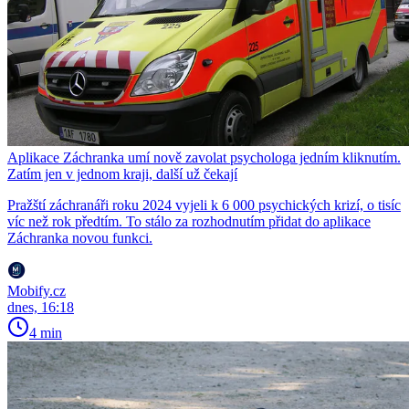
Aplikace Záchranka umí nově zavolat psychologa jedním kliknutím.
Zatím jen v jednom kraji, další už čekají
Pražští záchranáři roku 2024 vyjeli k 6 000 psychických krizí, o tisíc
víc než rok předtím. To stálo za rozhodnutím přidat do aplikace
Záchranka novou funkci.
Mobify.cz
dnes, 16:18
4 min