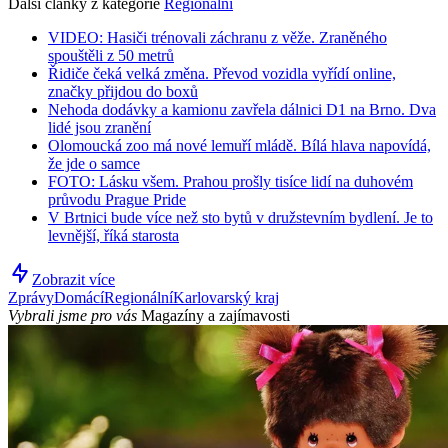
Další články z kategorie
Regionální
VIDEO: Hasiči trénovali záchranu z věže. Zraněného
spouštěli z 50 metrů
Řidiče čeká velká změna. Převod vozidla vyřídí online,
značky přijdou do boxů
Nehoda dodávky a kamionu zavřela dálnici D1 na Brno. Dva
lidé jsou zranění
Olomoucká zoo má nové lemuří mládě. Bílá hlava napovídá,
že jde o samce
FOTO: Lásku všem. Prahou prošly tisíce lidí na duhovém
průvodu Prague Pride
V Brtnici bude více než sto bytů v družstevním bydlení. Je to
levnější, říká starosta
Zobrazit více
Zprávy
Domácí
Regionální
Karlovarský kraj
Vybrali jsme pro vás
Magazíny a zajímavosti