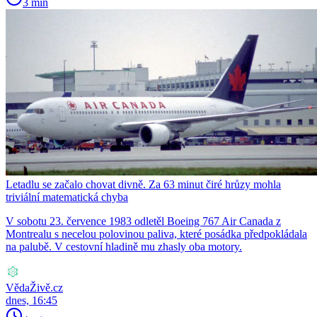
3 min
Letadlu se začalo chovat divně. Za 63 minut čiré hrůzy mohla
triviální matematická chyba
V sobotu 23. července 1983 odletěl Boeing 767 Air Canada z
Montrealu s necelou polovinou paliva, které posádka předpokládala
na palubě. V cestovní hladině mu zhasly oba motory.
VědaŽivě.cz
dnes, 16:45