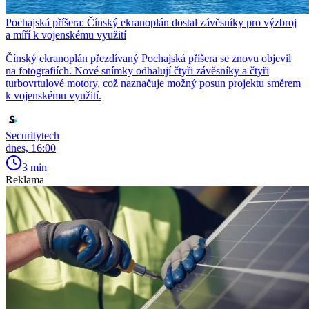
Pochajská příšera: Čínský ekranoplán dostal závěsníky pro výzbroj
a míří k vojenskému využití
Čínský ekranoplán přezdívaný Pochajská příšera se znovu objevil
na fotografiích. Nové snímky odhalují čtyři závěsníky a čtyři
turbovrtulové motory, což naznačuje možný posun projektu směrem
k vojenskému využití.
Securitytech
dnes, 16:00
3 min
Reklama