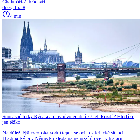
Chalupáři-Zahrádkáři
dnes, 15:58
4 min
Současné fotky Rýna a archivní video dělí 77 let. Rozdíl? Hledá se
jen těžko
Nejdůležitější evropská vodní tepna se ocitla v kritické situaci.
Hladina Rýna v Německu klesla na nejnižší úroveň v historii