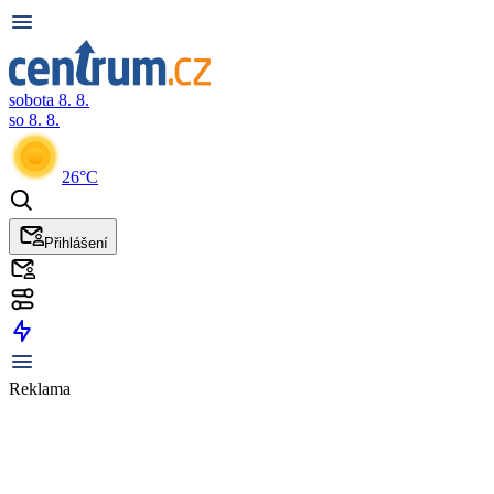
sobota 8. 8.
so 8. 8.
26°C
Přihlášení
Reklama