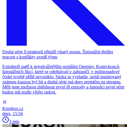
Druhá série Extraktorů přináší vítaný posun. Špionážní thriller
pracuje s konflikty uvnitř týmu
Extraktoři patří k nejodvážnějším seriálům Oneplay. Koneckonců,
špionážních fikcí, které se odehrávají v zahraničí, v polistopadové
české tvorbě příliš nevzniklo. Sázka se vyplatila, seriál inspirovaný
známou kauzou byl hit a druhá série má dnes premiéru na streamu.
Měli jsme možnost zhlédnout první tři epizody a fanoušci první série
budou mít podle všeho radost.
Kinobox.cz
dnes, 15:56
3 min