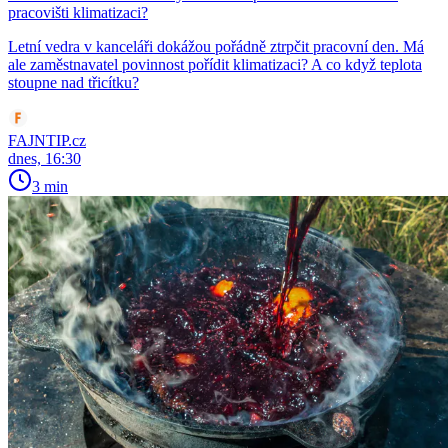
pracovišti klimatizaci?
Letní vedra v kanceláři dokážou pořádně ztrpčit pracovní den. Má
ale zaměstnavatel povinnost pořídit klimatizaci? A co když teplota
stoupne nad třicítku?
FAJNTIP.cz
dnes, 16:30
3 min