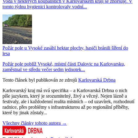
Voda v některých koupalištích v Karlovarském kraji se zhoršuje. V
tomto týdnu hygienici kontrolovaly vodní...
Požár pole u Vysoké zasáhl hektar plochy, hasiči bránili šíření do
lesa
Požár pole poblíž Vysoké, místní části Dalovic na Karlovarsku,
zaměstnal ve středu večer sedm jednotek...
Tento článek byl publikován ze zdrojů
Karlovarská Drbna
Karlovarský kraj má svá specifika – a Karlovarská Drbna o nich
píše jazykem, který je srozumitelný, živý a věcný. Nejen lázně a
festivaly, ale i každodenní realita místních – od uzavírek, rozhodnutí
radnice, přes problémy s infrastrukturou až po regionální příběhy,
které by jinak zůstaly...
Všechny články tohoto autora →