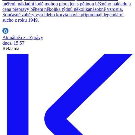
měření, nákladní lodě mohou plout jen s pětinou běžného nákladu a
cena přepravy během několika týdnů několikanásobně vzrostla.
Současné záběry vyschlého koryta navíc připomínají legendární
sucho z roku 1949.
Aktuálně.cz - Zprávy
dnes, 15:57
Reklama