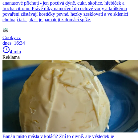
ananasové příchuti - jen poctivá dýně, cukr, skořice, hřebíček a
trocha citronu. Právě díky namočení do octové vody a krátkému
povaření zůstávají kostičky pevné, hezky zesklovatí a ve sklenici
chutnají tak, jak si je pamatuji z domácí spíže.
Cooky.cz
dnes, 16:34
4 min
Reklama
Banán místo másla v koláči? Zní to divně, ale výsledek je