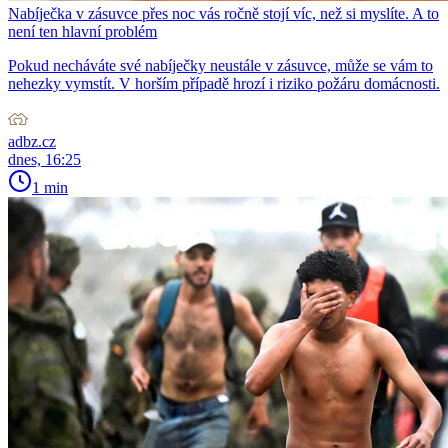
Nabíječka v zásuvce přes noc vás ročně stojí víc, než si myslíte. A to
není ten hlavní problém
Pokud necháváte své nabíječky neustále v zásuvce, může se vám to
nehezky vymstít. V horším případě hrozí i riziko požáru domácnosti.
adbz.cz
dnes, 16:25
1 min