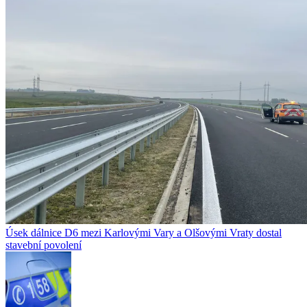
Úsek dálnice D6 mezi Karlovými Vary a Olšovými Vraty dostal
stavební povolení