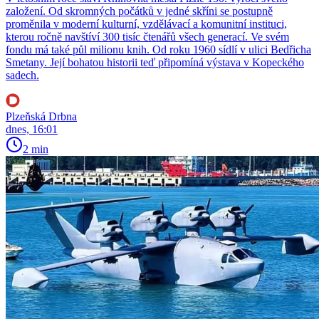
založení. Od skromných počátků v jedné skříni se postupně
proměnila v moderní kulturní, vzdělávací a komunitní instituci,
kterou ročně navštíví 300 tisíc čtenářů všech generací. Ve svém
fondu má také půl milionu knih. Od roku 1960 sídlí v ulici Bedřicha
Smetany. Její bohatou historii teď připomíná výstava v Kopeckého
sadech.
Plzeňská Drbna
dnes, 16:01
2 min