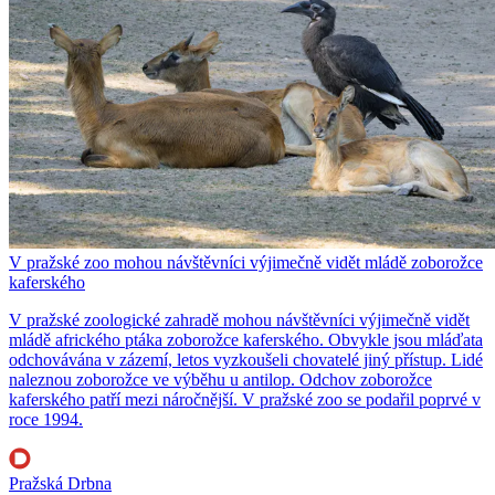
V pražské zoo mohou návštěvníci výjimečně vidět mládě zoborožce
kaferského
V pražské zoologické zahradě mohou návštěvníci výjimečně vidět
mládě afrického ptáka zoborožce kaferského. Obvykle jsou mláďata
odchovávána v zázemí, letos vyzkoušeli chovatelé jiný přístup. Lidé
naleznou zoborožce ve výběhu u antilop. Odchov zoborožce
kaferského patří mezi náročnější. V pražské zoo se podařil poprvé v
roce 1994.
Pražská Drbna