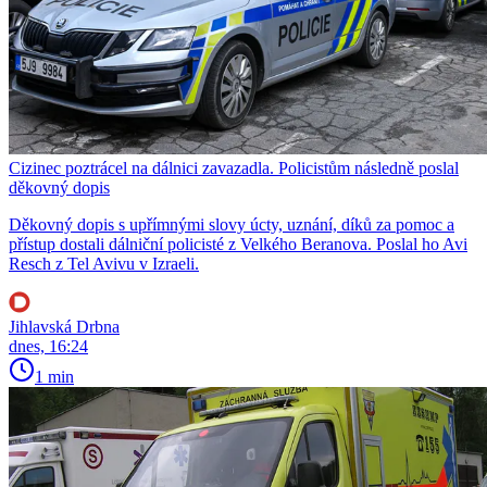
Cizinec poztrácel na dálnici zavazadla. Policistům následně poslal
děkovný dopis
Děkovný dopis s upřímnými slovy úcty, uznání, díků za pomoc a
přístup dostali dálniční policisté z Velkého Beranova. Poslal ho Avi
Resch z Tel Avivu v Izraeli.
Jihlavská Drbna
dnes, 16:24
1 min