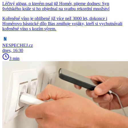
Léčivý glögg, o kterém psal již Homér, pijeme dodnes: Syn
švédského krále si ho objednal na svatbu rekordní množství
Kořeněné víno je oblíbené již více než 3000 let, dokonce i
Homérovo básnické dílo Ilias zmiňuje vojáky, kteří si vychutnávali
kořeněné víno s kozím sýrem.
NESPECHEJ.cz
dnes, 16:30
3 min