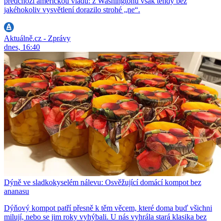
předchozí americkou vládu: z Washingtonu však tehdy bez
jakéhokoliv vysvětlení dorazilo strohé „ne“.
Aktuálně.cz - Zprávy
dnes, 16:40
Dýně ve sladkokyselém nálevu: Osvěžující domácí kompot bez
ananasu
Dýňový kompot patří přesně k těm věcem, které doma buď všichni
milují, nebo se jim roky vyhýbali. U nás vyhrála stará klasika bez