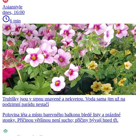
Asianstyle
dnes, 16:00
6 min
Truhlíky jsou v srpnu unavené a nekvetou. Voda sama jim už na
podzimní parádu nestačí
Polovina léta a místo barevného balkonu bledé listy a prázdné
stonky. Příčinou většinou není sucho; příčiny bývají hned tři.