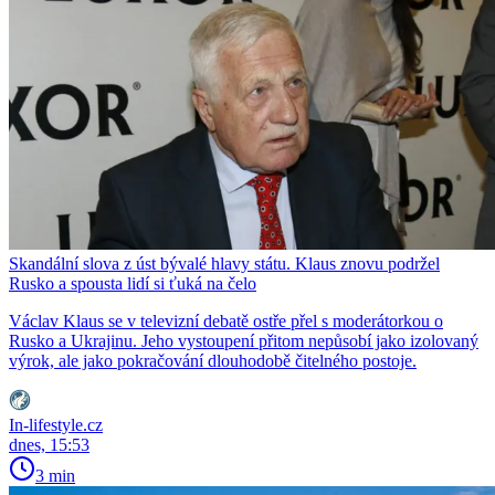
Skandální slova z úst bývalé hlavy státu. Klaus znovu podržel
Rusko a spousta lidí si ťuká na čelo
Václav Klaus se v televizní debatě ostře přel s moderátorkou o
Rusko a Ukrajinu. Jeho vystoupení přitom nepůsobí jako izolovaný
výrok, ale jako pokračování dlouhodobě čitelného postoje.
In-lifestyle.cz
dnes, 15:53
3 min