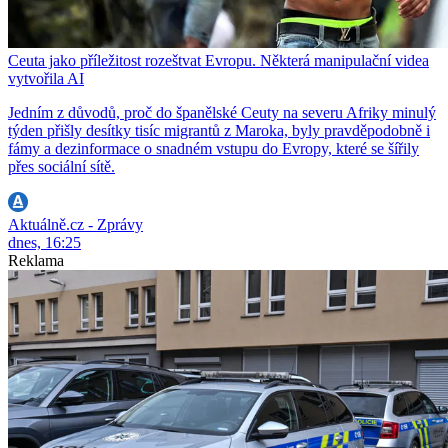
Ceuta jako příležitost rozeštvat Evropu. Některá manipulační videa
vytvořila AI
Jedním z důvodů, proč do španělské Ceuty na severu Afriky minulý
týden přišly desítky tisíc migrantů z Maroka, byly pravděpodobně i
fámy a dezinformace o snadném vstupu do Evropy, které se šířily
přes sociální sítě.
Aktuálně.cz - Zprávy
dnes, 16:25
Reklama