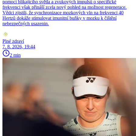
pomocí blikajícího světla a zvukových impulsů o specifické
frekvenci však přináší zcela nový pohled na možnost regenerace.
Vědci zjistili, že synchronizace mozkových vln na frekvenci 40
Hertzů dokáže stimulovat imunitní buňky v mozku k čištění
nebezpečných usazenin.
Plné zdraví
7. 8. 2026, 19:44
2 min