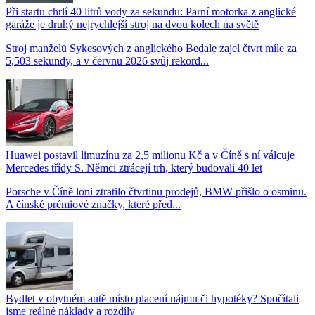
Při startu chrlí 40 litrů vody za sekundu: Parní motorka z anglické
garáže je druhý nejrychlejší stroj na dvou kolech na světě
Stroj manželů Sykesových z anglického Bedale zajel čtvrt míle za
5,503 sekundy, a v červnu 2026 svůj rekord...
Huawei postavil limuzínu za 2,5 milionu Kč a v Číně s ní válcuje
Mercedes třídy S. Němci ztrácejí trh, který budovali 40 let
Porsche v Číně loni ztratilo čtvrtinu prodejů, BMW přišlo o osminu.
A čínské prémiové značky, které před...
Bydlet v obytném autě místo placení nájmu či hypotéky? Spočítali
jsme reálné náklady a rozdíly