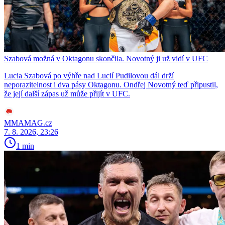
Szabová možná v Oktagonu skončila. Novotný ji už vidí v UFC
Lucia Szabová po výhře nad Lucií Pudilovou dál drží
neporazitelnost i dva pásy Oktagonu. Ondřej Novotný teď připustil,
že její další zápas už může přijít v UFC.
MMAMAG.cz
7. 8. 2026, 23:26
1 min