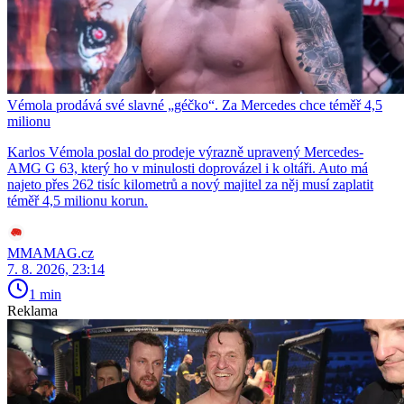
Vémola prodává své slavné „géčko“. Za Mercedes chce téměř 4,5
milionu
Karlos Vémola poslal do prodeje výrazně upravený Mercedes-
AMG G 63, který ho v minulosti doprovázel i k oltáři. Auto má
najeto přes 262 tisíc kilometrů a nový majitel za něj musí zaplatit
téměř 4,5 milionu korun.
MMAMAG.cz
7. 8. 2026, 23:14
1 min
Reklama