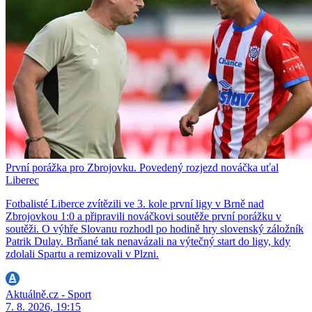
První porážka pro Zbrojovku. Povedený rozjezd nováčka uťal
Liberec
Fotbalisté Liberce zvítězili ve 3. kole první ligy v Brně nad
Zbrojovkou 1:0 a připravili nováčkovi soutěže první porážku v
soutěži. O výhře Slovanu rozhodl po hodině hry slovenský záložník
Patrik Dulay. Brňané tak nenavázali na výtečný start do ligy, kdy
zdolali Spartu a remizovali v Plzni.
Aktuálně.cz - Sport
7. 8. 2026, 19:15