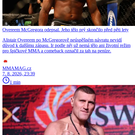
Overeem McGregora odepsal. Jeho tělo prý skončilo před pěti lety
Alistair Overeem po McGregorově neúspěšném návratu nevidí
důvod k dalšímu zápasu. Ir podle něj už nemá tělo ani životní režim
pro špičkové MMA a comeback označil za tah na peníze.
MMAMAG.cz
7. 8. 2026, 23:39
1 min