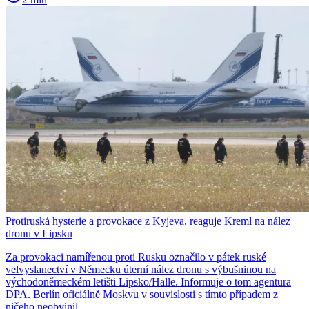
Protiruská hysterie a provokace z Kyjeva, reaguje Kreml na nález
dronu v Lipsku
Za provokaci namířenou proti Rusku označilo v pátek ruské
velvyslanectví v Německu úterní nález dronu s výbušninou na
východoněmeckém letišti Lipsko/Halle. Informuje o tom agentura
DPA. Berlín oficiálně Moskvu v souvislosti s tímto případem z
ničeho neobvinil.