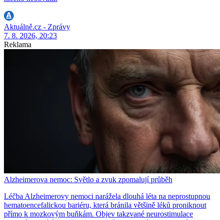
Aktuálně.cz - Zprávy
7. 8. 2026, 20:23
Reklama
Alzheimerova nemoc: Světlo a zvuk zpomalují průběh
Léčba Alzheimerovy nemoci narážela dlouhá léta na neprostupnou
hematoencefalickou bariéru, která bránila většině léků proniknout
přímo k mozkovým buňkám. Objev takzvané neurostimulace