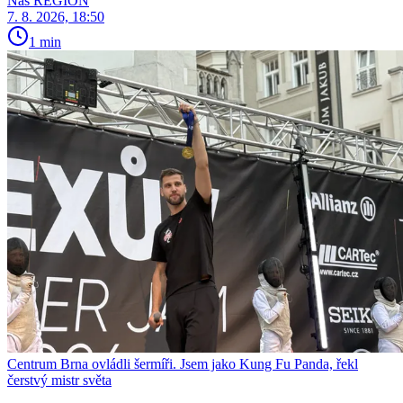
Náš REGION
7. 8. 2026, 18:50
1 min
Centrum Brna ovládli šermíři. Jsem jako Kung Fu Panda, řekl
čerstvý mistr světa