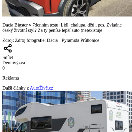
Dacia Bigster v 7denním testu: Lidl, chalupa, děti i pes. Zvládne
český životní styl? Za ty peníze lepší auto (ne)existuje
Zdroj
:
Zdroj fotografie: Dacia - Pyramida Průhonice
Sdílet
Denní
výzva
0
Reklama
Další články z
AutoŽivě.cz