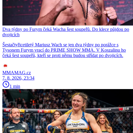
Dva týdny po Furym čeká Wacha šest soupeřů. Do klece půjdou po
dvojicích
Šestačtyřicetiletý Mariusz Wach se jen dva týdny po porážce s
Tysonem Furym vrací do PRIME SHOW MMA. V Koszalinu ho
čeká šest soupeřů, kteří se proti němu budou střídat po dvojicích.
MMAMAG.cz
7. 8. 2026, 23:34
1 min