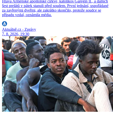
Hlava Arménské apoštolské církve, katolikos Garegin II., a dalších
šest prelátů v pátek stanuli před soudem. První jednání, uspořádané
za zavřenými dveřmi, ale zakrátko skončilo, protože soudce se
případu vzdal, oznámila média.
Aktuálně.cz - Zprávy
7. 8. 2026, 19:30