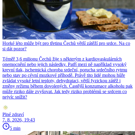
Horké léto může být pro třetinu Čechů větší zátěží pro srdce. Na co
si dát pozor?
Téměř 3,6 milionu Čechů žije s některým z kardiovaskulárních
onemocnění nebo jejich následky. Patří mezi ně například vysoký
krevní tlak, ischemická choroba srdeční, porucha srdečního rytmu
nebo stav po cévní mozkové příhodě. Právě tito lidé mohou hůře
zvládat vysoké letní teploty, dehydrataci, větší fyzickou zátěž i
změny režimu během dovolených. Častější konzumace alkoholu pak
může riziko dále zvyšovat. Jak tedy riziko problémů se srdcem co
nejvíc snížit?
Plné zdraví
7. 8. 2026, 19:43
5 min