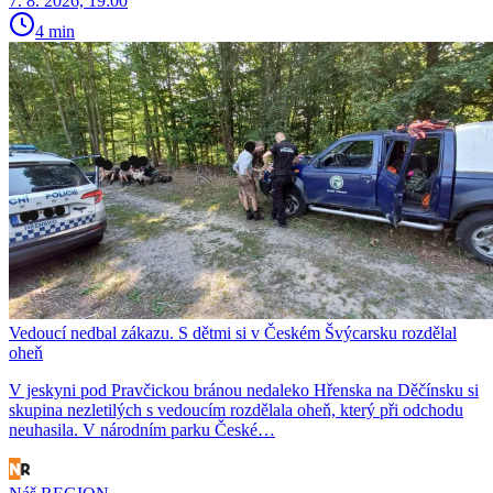
7. 8. 2026, 19:00
4 min
Vedoucí nedbal zákazu. S dětmi si v Českém Švýcarsku rozdělal
oheň
V jeskyni pod Pravčickou bránou nedaleko Hřenska na Děčínsku si
skupina nezletilých s vedoucím rozdělala oheň, který při odchodu
neuhasila. V národním parku České…