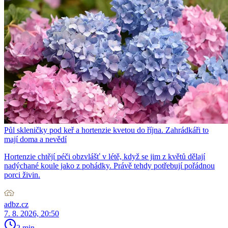
Půl skleničky pod keř a hortenzie kvetou do října. Zahrádkáři to
mají doma a nevědí
Hortenzie chtějí péči obzvlášť v létě, když se jim z květů dělají
nadýchané koule jako z pohádky. Právě tehdy potřebují pořádnou
porci živin.
adbz.cz
7. 8. 2026, 20:50
2 min