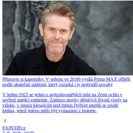
Připravte si kapesníky. V sobotu ve 20:00 vysílá Prima MAX příběh
podle skutečné události, který rozseká i ty nejtvrdší povahy
V lednu 1925 se jedno z nejizolovanějších míst na Zemi ocitlo v
sevření smrtící epidemie. Zatímco stovky dětských životů visely na
vlásku, v mrazu klesajícím pod minus čtyřicet stupňů se zrodil
hrdina, jehož jméno mělo být vymazáno z historie.
FAJNTIP.cz