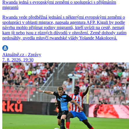
Rwanda jedná s evropskými zeměmi o spolupráci s přijímáním
migrantů
Rwanda vede předběžná jednání s některými evropskými zeměmi o
spolupráci v oblasti migrace, napsala agentura AFP. Kigali by podle
návrhu mohlo přijímat rodiny migrantů, kteří uvízli na cestě, nemají
kam jít nebo jsou z různých důvodů v ohrožení. Země dohody zatím
nedosáhly, uvedla mluvčí rwandské vlády Yolande Makoloová.
Aktuálně.cz - Zprávy
7. 8. 2026, 19:30