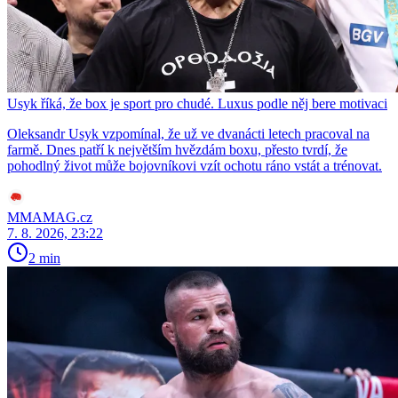
Usyk říká, že box je sport pro chudé. Luxus podle něj bere motivaci
Oleksandr Usyk vzpomínal, že už ve dvanácti letech pracoval na
farmě. Dnes patří k největším hvězdám boxu, přesto tvrdí, že
pohodlný život může bojovníkovi vzít ochotu ráno vstát a trénovat.
MMAMAG.cz
7. 8. 2026, 23:22
2 min