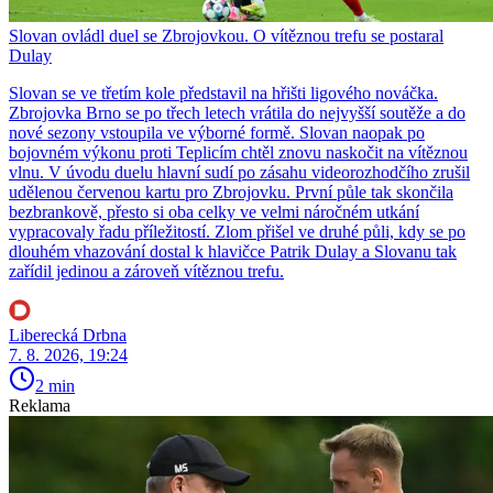
Slovan ovládl duel se Zbrojovkou. O vítěznou trefu se postaral
Dulay
Slovan se ve třetím kole představil na hřišti ligového nováčka.
Zbrojovka Brno se po třech letech vrátila do nejvyšší soutěže a do
nové sezony vstoupila ve výborné formě. Slovan naopak po
bojovném výkonu proti Teplicím chtěl znovu naskočit na vítěznou
vlnu. V úvodu duelu hlavní sudí po zásahu videorozhodčího zrušil
udělenou červenou kartu pro Zbrojovku. První půle tak skončila
bezbrankově, přesto si oba celky ve velmi náročném utkání
vypracovaly řadu příležitostí. Zlom přišel ve druhé půli, kdy se po
dlouhém vhazování dostal k hlavičce Patrik Dulay a Slovanu tak
zařídil jedinou a zároveň vítěznou trefu.
Liberecká Drbna
7. 8. 2026, 19:24
2 min
Reklama