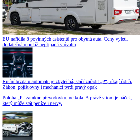
EU nařídila 8 povinných asistentů pro obytná auta. Ceny vyletí,
dodatečná montáž nepřipadá v úvahu
Ruční brzda u automatu je zbytečná, stačí zařadit „P“, říkají řidiči.
Zákon, pojišťovny i mechanici tvrdí pravý opak
Poloha „P“ zamkne převodovku, ne kola. A právě v tom je háček,
který může stát peníze i nervy.