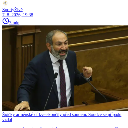
SportyŽivě
7. 8. 2026, 19:38
3 min
Špičky arménské církve skončily před soudem. Soudce se případu
vzdal