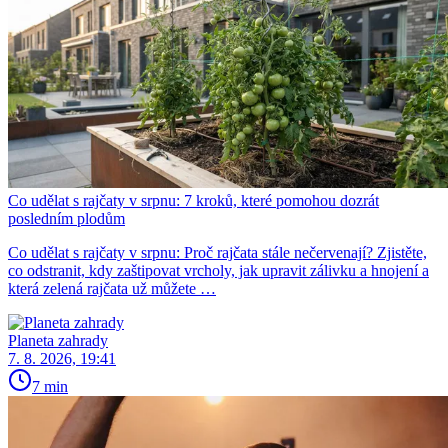
Co udělat s rajčaty v srpnu: 7 kroků, které pomohou dozrát
posledním plodům
Co udělat s rajčaty v srpnu: Proč rajčata stále nečervenají? Zjistěte,
co odstranit, kdy zaštipovat vrcholy, jak upravit zálivku a hnojení a
která zelená rajčata už můžete …
Planeta zahrady
7. 8. 2026, 19:41
7 min