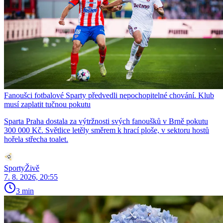
Fanoušci fotbalové Sparty předvedli nepochopitelné chování. Klub
musí zaplatit tučnou pokutu
Sparta Praha dostala za výtržnosti svých fanoušků v Brně pokutu
300 000 Kč. Světlice letěly směrem k hrací ploše, v sektoru hostů
hořela střecha toalet.
SportyŽivě
7. 8. 2026, 20:55
3 min