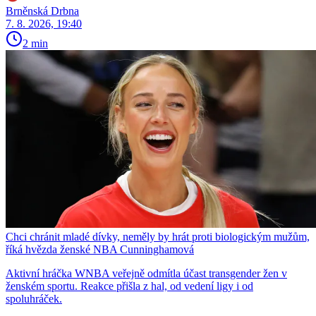
Brněnská Drbna
7. 8. 2026, 19:40
2 min
Chci chránit mladé dívky, neměly by hrát proti biologickým mužům,
říká hvězda ženské NBA Cunninghamová
Aktivní hráčka WNBA veřejně odmítla účast transgender žen v
ženském sportu. Reakce přišla z hal, od vedení ligy i od
spoluhráček.