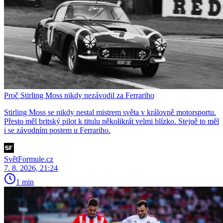
Proč Stirling Moss nikdy nezávodil za Ferrariho
Stirling Moss se nikdy nestal mistrem světa v královně motorsportu.
Přesto měl britský pilot k titulu několikrát velmi blízko. Stejně to měl
i se závodním postem u Ferrariho.
SvětFormule.cz
7. 8. 2026, 21:24
1 min