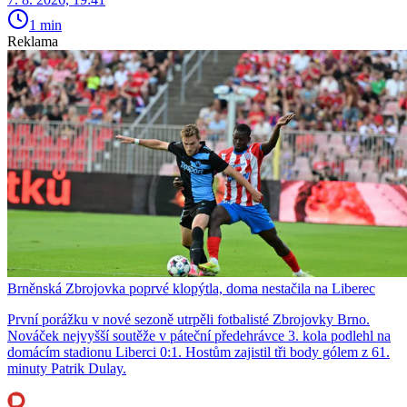
1 min
Reklama
Brněnská Zbrojovka poprvé klopýtla, doma nestačila na Liberec
První porážku v nové sezoně utrpěli fotbalisté Zbrojovky Brno.
Nováček nejvyšší soutěže v páteční předehrávce 3. kola podlehl na
domácím stadionu Liberci 0:1. Hostům zajistil tři body gólem z 61.
minuty Patrik Dulay.