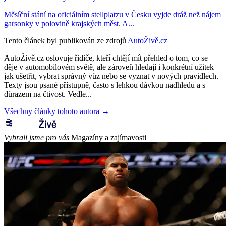
Měsíční stání na oficiálním stellplatzu v Česku vyjde dráž než nájem
garsonky v polovině krajských měst. A...
Tento článek byl publikován ze zdrojů
AutoŽivě.cz
AutoŽivě.cz oslovuje řidiče, kteří chtějí mít přehled o tom, co se
děje v automobilovém světě, ale zároveň hledají i konkrétní užitek –
jak ušetřit, vybrat správný vůz nebo se vyznat v nových pravidlech.
Texty jsou psané přístupně, často s lehkou dávkou nadhledu a s
důrazem na čtivost. Vedle...
Všechny články tohoto autora →
Vybrali jsme pro vás
Magazíny a zajímavosti