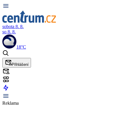
sobota 8. 8.
so 8. 8.
18°C
Přihlášení
Reklama