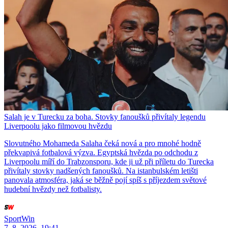
Salah je v Turecku za boha. Stovky fanoušků přivítaly legendu
Liverpoolu jako filmovou hvězdu
Slovutného Mohameda Salaha čeká nová a pro mnohé hodně
překvapivá fotbalová výzva. Egyptská hvězda po odchodu z
Liverpoolu míří do Trabzonsporu, kde ji už při příletu do Turecka
přivítaly stovky nadšených fanoušků. Na istanbulském letišti
panovala atmosféra, jaká se běžně pojí spíš s příjezdem světové
hudební hvězdy než fotbalisty.
SportWin
7. 8. 2026, 19:41