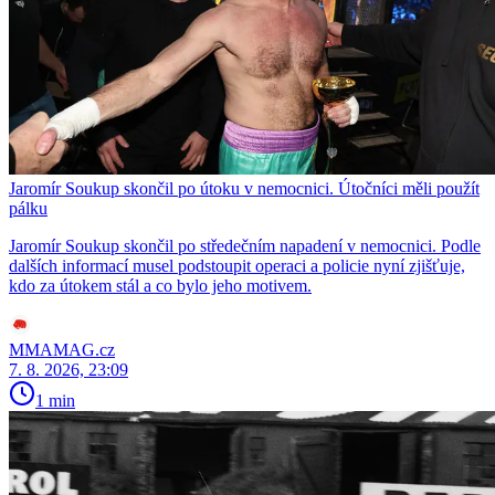
Jaromír Soukup skončil po útoku v nemocnici. Útočníci měli použít
pálku
Jaromír Soukup skončil po středečním napadení v nemocnici. Podle
dalších informací musel podstoupit operaci a policie nyní zjišťuje,
kdo za útokem stál a co bylo jeho motivem.
MMAMAG.cz
7. 8. 2026, 23:09
1 min