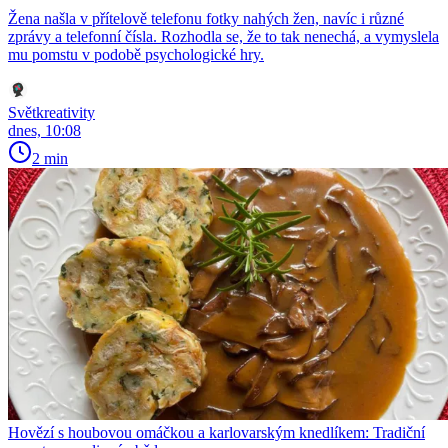
Žena našla v přítelově telefonu fotky nahých žen, navíc i různé
zprávy a telefonní čísla. Rozhodla se, že to tak nenechá, a vymyslela
mu pomstu v podobě psychologické hry.
Světkreativity
dnes, 10:08
2 min
Hovězí s houbovou omáčkou a karlovarským knedlíkem: Tradiční