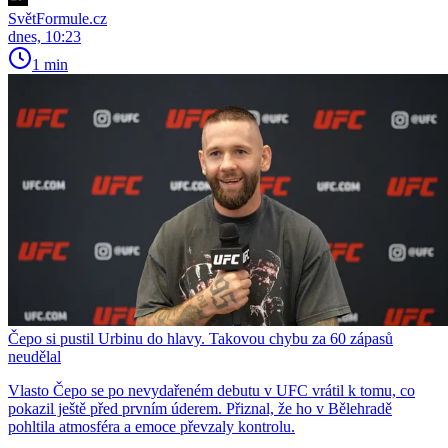
SvětFormule.cz
dnes, 10:23
1 min
Čepo si pustil Urbinu do hlavy. Takovou chybu za 60 zápasů
neudělal
Vlasto Čepo se po nevydařeném debutu v UFC vrátil k tomu, co
pokazil ještě před prvním úderem. Přiznal, že ho v Bělehradě
pohltila atmosféra a emoce převzaly kontrolu.