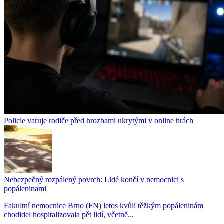
Policie varuje rodiče před hrozbami ukrytými v online hrách
Nebezpečný rozpálený povrch: Lidé končí v nemocnici s
popáleninami
Fakultní nemocnice Brno (FN) letos kvůli těžkým popáleninám
chodidel hospitalizovala pět lidí, včetně...