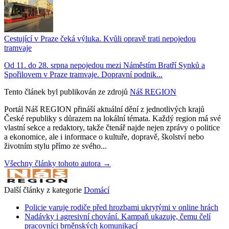
Cestující v Praze čeká výluka. Kvůli opravě trati nepojedou
tramvaje
Od 11. do 28. srpna nepojedou mezi Náměstím Bratří Synků a
Spořilovem v Praze tramvaje. Dopravní podnik...
Tento článek byl publikován ze zdrojů
Náš REGION
Portál Náš REGION přináší aktuální dění z jednotlivých krajů
České republiky s důrazem na lokální témata. Každý region má své
vlastní sekce a redaktory, takže čtenář najde nejen zprávy o politice
a ekonomice, ale i informace o kultuře, dopravě, školství nebo
životním stylu přímo ze svého...
Všechny články tohoto autora →
Další články z kategorie
Domácí
Policie varuje rodiče před hrozbami ukrytými v online hrách
Nadávky i agresivní chování. Kampaň ukazuje, čemu čelí
pracovníci brněnských komunikací