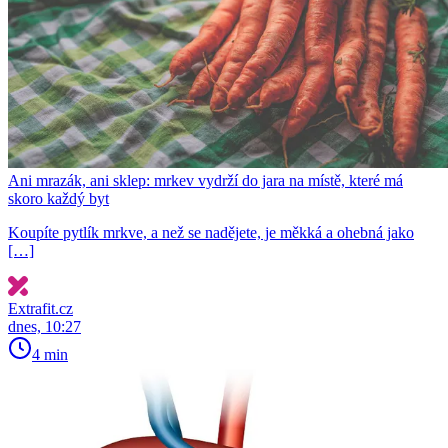
Ani mrazák, ani sklep: mrkev vydrží do jara na místě, které má
skoro každý byt
Koupíte pytlík mrkve, a než se nadějete, je měkká a ohebná jako
[…]
Extrafit.cz
dnes, 10:27
4 min