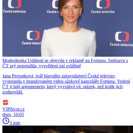
Moderátorka Událostí se objevila v reklamě na Fortunu. Smlouvu s
ČT prý neporušila, vysvětlení zní zvláštně
Jana Peroutková, tvář hlavního zpravodajství České televize,
vystoupila v brandovaném videu sázkové kanceláře Fortuna. Vedení
ČT ji hájí argumentem, který vyvolává víc otázek, než kolik jich
zodpovídá.
VIPživot.cz
dnes, 10:05
3 min