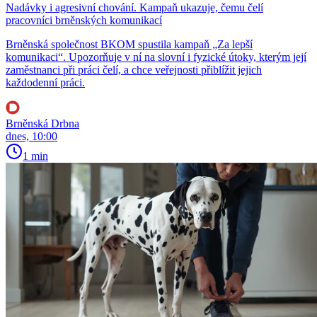
Nadávky i agresivní chování. Kampaň ukazuje, čemu čelí
pracovníci brněnských komunikací
Brněnská společnost BKOM spustila kampaň „Za lepší
komunikaci“. Upozorňuje v ní na slovní i fyzické útoky, kterým její
zaměstnanci při práci čelí, a chce veřejnosti přiblížit jejich
každodenní práci.
Brněnská Drbna
dnes, 10:00
1 min