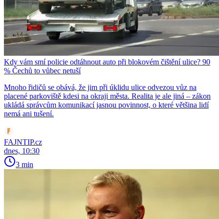
Kdy vám smí policie odtáhnout auto při blokovém čištění ulice? 90
% Čechů to vůbec netuší
Mnoho řidičů se obává, že jim při úklidu ulice odvezou vůz na
placené parkoviště kdesi na okraji města. Realita je ale jiná – zákon
ukládá správcům komunikací jasnou povinnost, o které většina lidí
nemá ani tušení.
FAJNTIP.cz
dnes, 10:30
3 min