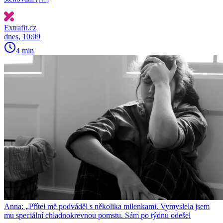
Extrafit.cz
dnes, 10:09
4 min
Anna: „Přítel mě podváděl s několika milenkami. Vymyslela jsem
mu speciální chladnokrevnou pomstu. Sám po týdnu odešel