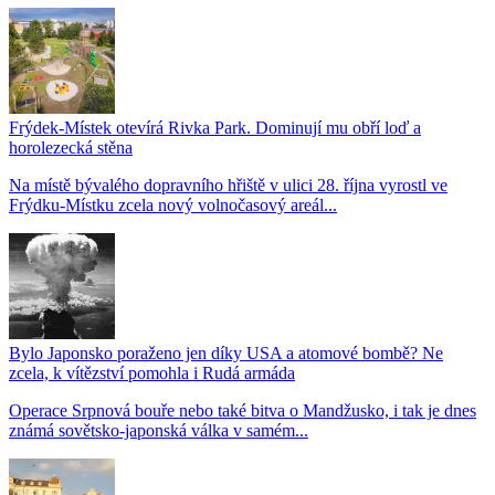
Frýdek-Místek otevírá Rivka Park. Dominují mu obří loď a
horolezecká stěna
Na místě bývalého dopravního hřiště v ulici 28. října vyrostl ve
Frýdku-Místku zcela nový volnočasový areál...
Bylo Japonsko poraženo jen díky USA a atomové bombě? Ne
zcela, k vítězství pomohla i Rudá armáda
Operace Srpnová bouře nebo také bitva o Mandžusko, i tak je dnes
známá sovětsko-japonská válka v samém...