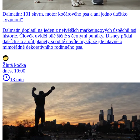
Dalmatin: 101 skvrn, motor kočárového psa a ani jedno tlačítko
„vypnout“
Dalmatin doplatil na jeden z největších marketingových úspěchů psí
historie. Člověk uviděl bílé štěně s černými puntíky, Disney přidal
dalších sto a půl planety si od té chvíle myslí, že jde hlavně o
mimořádně dekorativního rodinného psa.
Žlutá kočka
dnes, 10:00
13 min