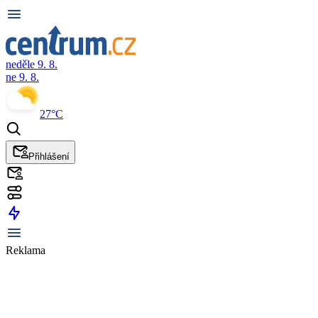
neděle 9. 8.
ne 9. 8.
27°C
Přihlášení
Reklama