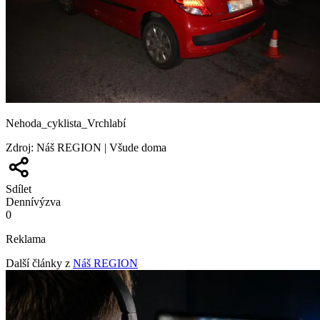
Nehoda_cyklista_Vrchlabí
Zdroj
:
Náš REGION | Všude doma
Sdílet
Denní
výzva
0
Reklama
Další články z
Náš REGION