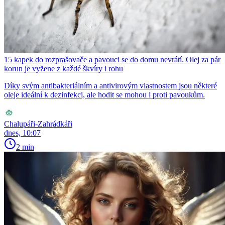
15 kapek do rozprašovače a pavouci se do domu nevrátí. Olej za pár
korun je vyžene z každé škvíry i rohu
Díky svým antibakteriálním a antivirovým vlastnostem jsou některé
oleje ideální k dezinfekci, ale hodit se mohou i proti pavoukům.
Chalupáři-Zahrádkáři
dnes, 10:07
2 min