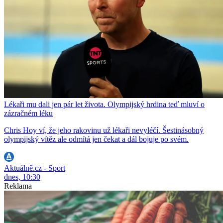
Lékaři mu dali jen pár let života. Olympijský hrdina teď mluví o
zázračném léku
Chris Hoy ví, že jeho rakovinu už lékaři nevyléčí. Šestinásobný
olympijský vítěz ale odmítá jen čekat a dál bojuje po svém.
Aktuálně.cz - Sport
dnes, 10:30
Reklama