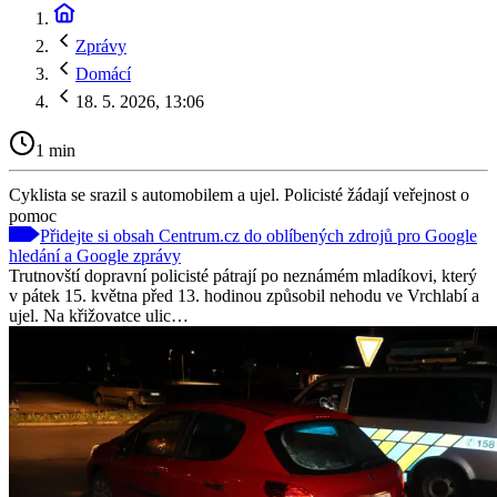
Zprávy
Domácí
18. 5. 2026, 13:06
1 min
Cyklista se srazil s automobilem a ujel. Policisté žádají veřejnost o
pomoc
Přidejte si obsah Centrum.cz do oblíbených zdrojů pro Google
hledání a Google zprávy
Trutnovští dopravní policisté pátrají po neznámém mladíkovi, který
v pátek 15. května před 13. hodinou způsobil nehodu ve Vrchlabí a
ujel. Na křižovatce ulic…