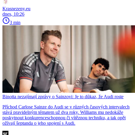
Krasnezeny.eu
dnes, 10:26
3 min
Binotta nezajímají zprávy o Sainzovi: Je to důkaz, že Audi roste
Příchod Carlose Sainze do Audi se v různých časových intervalech
stává pravidelným tématem už dva roky. Williams mu nedokáže
poskytnout konkurenceschopnou či vítěznou techniku, a tak opět
ožívají šeptanda o jeho spojení s Audi.