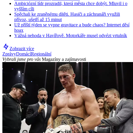
Ambiciózní lídr prozradil, která města chce dobýt. Mluvil i o
vyšším cíli
Spěchali ke zraněnému dítěti. Hasiči a záchranáři využili
přívoz, ušetří až 15 minut
Už příští týden se vypne gravitace a bude chaos? Internet děsí
hoax
Vážná nehoda v Havířově. Motorkáře musel odvézt vrtulník
Zobrazit více
Zprávy
Domácí
Regionální
Vybrali jsme pro vás
Magazíny a zajímavosti