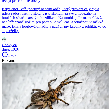
recept pro rodinné obědy
Když chci uvařit poctivý nedělní oběd, který provoní celý byt a
udělá radost všem u stolu, často skončím právě u hovězího na
houbách s karlovarským knedlíkem. Na tomhle jídle mám ráda, že
není přehnaně složité, jen potřebuje svůj čas, a odměnou je měkké
maso, jemná houbová omáčka a nadýchaný knedlík z rohlíků, vajec
a petrželky.
Cooky.cz
dnes, 10:07
4 min
Reklama