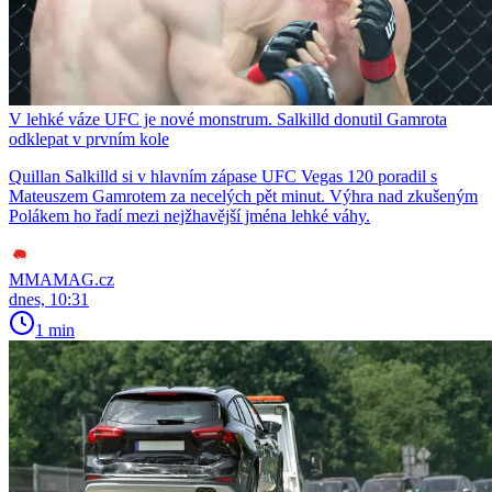
V lehké váze UFC je nové monstrum. Salkilld donutil Gamrota
odklepat v prvním kole
Quillan Salkilld si v hlavním zápase UFC Vegas 120 poradil s
Mateuszem Gamrotem za necelých pět minut. Výhra nad zkušeným
Polákem ho řadí mezi nejžhavější jména lehké váhy.
MMAMAG.cz
dnes, 10:31
1 min