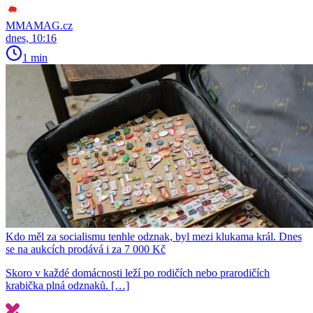
MMAMAG.cz
dnes, 10:16
1 min
Kdo měl za socialismu tenhle odznak, byl mezi klukama král. Dnes
se na aukcích prodává i za 7 000 Kč
Skoro v každé domácnosti leží po rodičích nebo prarodičích
krabička plná odznaků. […]