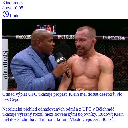
Kinobox.cz
dnes, 10:05
1 min
Odhad výplat UFC ukazuje propast. Klein měl dostat desetkrát víc
než Čepo
Neoficiální přehled odhadovaných odměn z UFC v Bělehradě
ukazuje výrazný rozdíl mezi slovenskými bojovníky. Ľudovít Klein
měl dostat zhruba 3,4 milionu korun, Vlasto Čepo asi 336 tisíc.