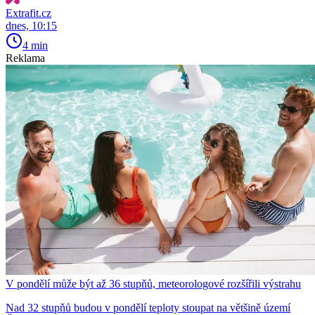
Extrafit.cz
dnes, 10:15
4 min
Reklama
V pondělí může být až 36 stupňů, meteorologové rozšířili výstrahu
Nad 32 stupňů budou v pondělí teploty stoupat na většině území