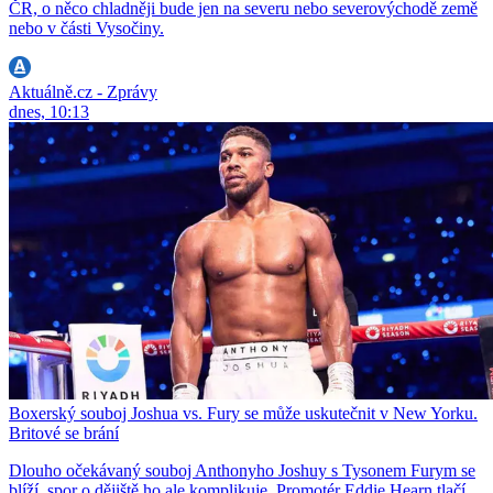
ČR, o něco chladněji bude jen na severu nebo severovýchodě země
nebo v části Vysočiny.
Aktuálně.cz - Zprávy
dnes, 10:13
Boxerský souboj Joshua vs. Fury se může uskutečnit v New Yorku.
Britové se brání
Dlouho očekávaný souboj Anthonyho Joshuy s Tysonem Furym se
blíží, spor o dějiště ho ale komplikuje. Promotér Eddie Hearn tlačí