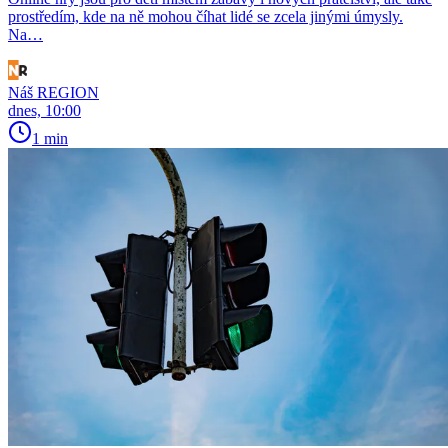
prostředím, kde na ně mohou číhat lidé se zcela jinými úmysly.
Na…
Náš REGION
dnes, 10:00
1 min