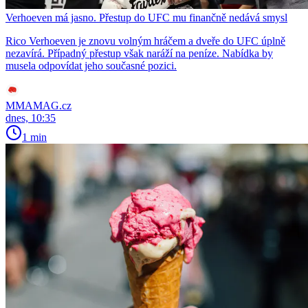
Verhoeven má jasno. Přestup do UFC mu finančně nedává smysl
Rico Verhoeven je znovu volným hráčem a dveře do UFC úplně
nezavírá. Případný přestup však naráží na peníze. Nabídka by
musela odpovídat jeho současné pozici.
MMAMAG.cz
dnes, 10:35
1 min