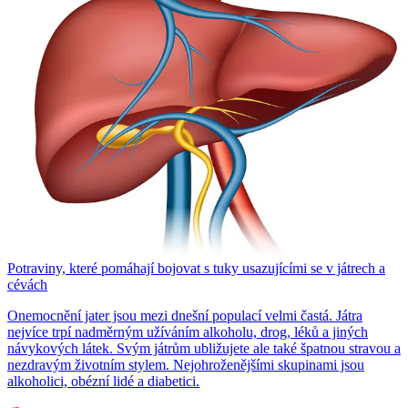
Potraviny, které pomáhají bojovat s tuky usazujícími se v játrech a
cévách
Onemocnění jater jsou mezi dnešní populací velmi častá. Játra
nejvíce trpí nadměrným užíváním alkoholu, drog, léků a jiných
návykových látek. Svým játrům ubližujete ale také špatnou stravou a
nezdravým životním stylem. Nejohroženějšími skupinami jsou
alkoholici, obézní lidé a diabetici.