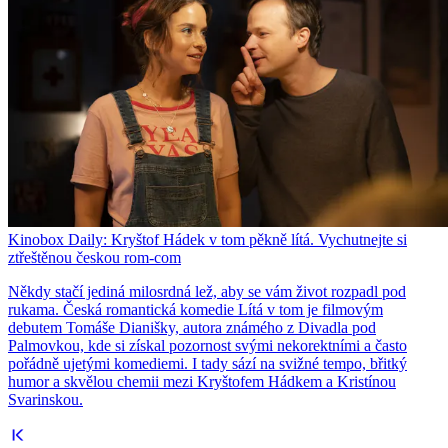
Kinobox Daily: Kryštof Hádek v tom pěkně lítá. Vychutnejte si
ztřeštěnou českou rom-com
Někdy stačí jediná milosrdná lež, aby se vám život rozpadl pod
rukama. Česká romantická komedie Lítá v tom je filmovým
debutem Tomáše Dianišky, autora známého z Divadla pod
Palmovkou, kde si získal pozornost svými nekorektními a často
pořádně ujetými komediemi. I tady sází na svižné tempo, břitký
humor a skvělou chemii mezi Kryštofem Hádkem a Kristínou
Svarinskou.