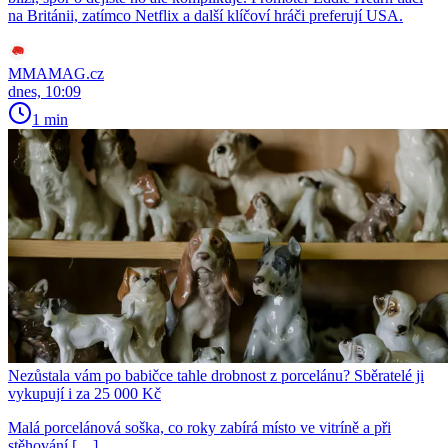
na Británii, zatímco Netflix a další klíčoví hráči preferují USA.
MMAMAG.cz
dnes, 10:09
1 min
Nezůstala vám po babičce tahle drobnost z porcelánu? Sběratelé ji
vykupují i za 25 000 Kč
Malá porcelánová soška, co roky zabírá místo ve vitríně a při
stěhování […]