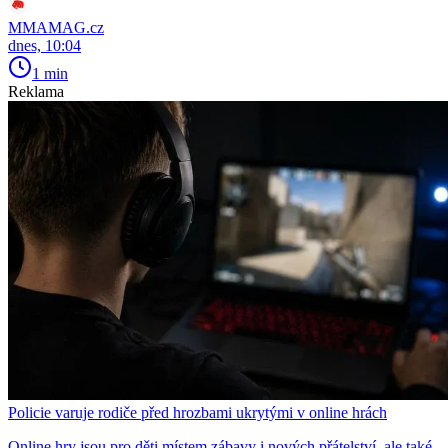
MMAMAG.cz
dnes, 10:04
1 min
Reklama
Policie varuje rodiče před hrozbami ukrytými v online hrách
Online hry jsou pro děti místem zábavy i nových přátelství, ale také