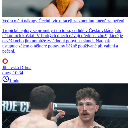
Vedra mění nákupy Čechů, víc utrácejí za zmrzlinu, méně za pečení
Tropické teploty se promítly i do toho, co lidé v Česku vkládají do
nákupních košíků. V horkých dnech dávají přednost zboží, které je
osvěží nebo jim pomůže zvládnout pobyt na slunci. Naopak
ustupuje zájem o některé potraviny běžně používané při vaření a
pečení.
Jihlavská Drbna
dnes, 10:34
1 min