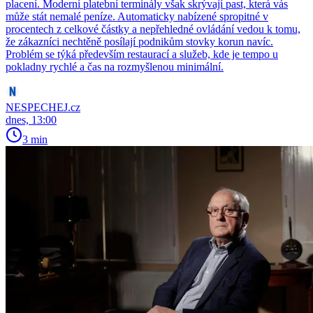
placení. Moderní platební terminály však skrývají past, která vás
může stát nemalé peníze. Automaticky nabízené spropitné v
procentech z celkové částky a nepřehledné ovládání vedou k tomu,
že zákazníci nechtěně posílají podnikům stovky korun navíc.
Problém se týká především restaurací a služeb, kde je tempo u
pokladny rychlé a čas na rozmyšlenou minimální.
NESPECHEJ.cz
dnes, 13:00
3 min