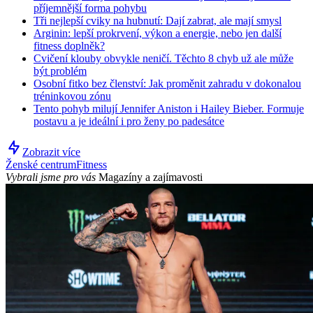
příjemnější forma pohybu
Tři nejlepší cviky na hubnutí: Dají zabrat, ale mají smysl
Arginin: lepší prokrvení, výkon a energie, nebo jen další
fitness doplněk?
Cvičení klouby obvykle neničí. Těchto 8 chyb už ale může
být problém
Osobní fitko bez členství: Jak proměnit zahradu v dokonalou
tréninkovou zónu
Tento pohyb milují Jennifer Aniston i Hailey Bieber. Formuje
postavu a je ideální i pro ženy po padesátce
Zobrazit více
Ženské centrum
Fitness
Vybrali jsme pro vás
Magazíny a zajímavosti