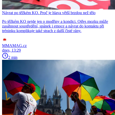
Návrat po těžkém KO. Proč je hlava větší brzdou než tělo
Po těžkém KO nejde jen o modřiny a kondici. Otřes mozku může
zasáhnout soustředění, spánek i emoce a návrat do kontaktu při
tréninku komplikuje také strach z další čisté rány.
MMAMAG.cz
dnes, 13:29
2 min