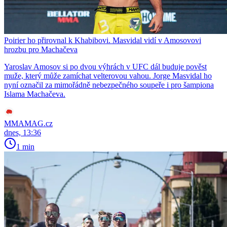
Poirier ho přirovnal k Khabibovi. Masvidal vidí v Amosovovi
hrozbu pro Machačeva
Yaroslav Amosov si po dvou výhrách v UFC dál buduje pověst
muže, který může zamíchat velterovou vahou. Jorge Masvidal ho
nyní označil za mimořádně nebezpečného soupeře i pro šampiona
Islama Machačeva.
MMAMAG.cz
dnes, 13:36
1 min