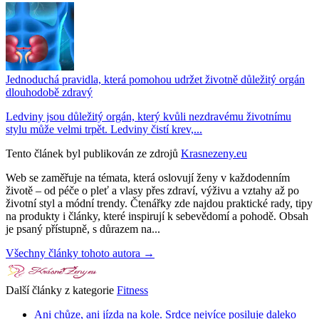
Jednoduchá pravidla, která pomohou udržet životně důležitý orgán
dlouhodobě zdravý
Ledviny jsou důležitý orgán, který kvůli nezdravému životnímu
stylu může velmi trpět. Ledviny čistí krev,...
Tento článek byl publikován ze zdrojů
Krasnezeny.eu
Web se zaměřuje na témata, která oslovují ženy v každodenním
životě – od péče o pleť a vlasy přes zdraví, výživu a vztahy až po
životní styl a módní trendy. Čtenářky zde najdou praktické rady, tipy
na produkty i články, které inspirují k sebevědomí a pohodě. Obsah
je psaný přístupně, s důrazem na...
Všechny články tohoto autora →
Další články z kategorie
Fitness
Ani chůze, ani jízda na kole. Srdce nejvíce posiluje daleko