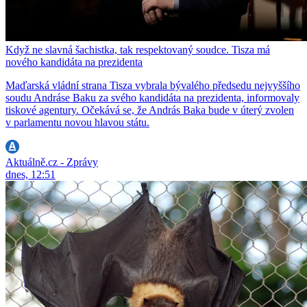
Když ne slavná šachistka, tak respektovaný soudce. Tisza má
nového kandidáta na prezidenta
Maďarská vládní strana Tisza vybrala bývalého předsedu nejvyššího
soudu Andráse Baku za svého kandidáta na prezidenta, informovaly
tiskové agentury. Očekává se, že András Baka bude v úterý zvolen
v parlamentu novou hlavou státu.
Aktuálně.cz - Zprávy
dnes, 12:51