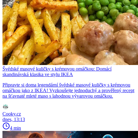
Švédské masové kuličky s krémovou omáčkou: Domácí
skandinávská klasika ve stylu IKEA
Připravte si doma legendární švédské masové kuličky s krémovou
omáčkou jako z IKEA! Vyzkoušejte jednoduchý a prověřený recept
na šťavnaté mleté maso s lahodnou vývarovou omáčkou.
Cooky.cz
dnes, 13:13
4 min