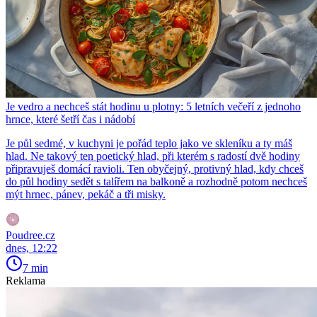
Je vedro a nechceš stát hodinu u plotny: 5 letních večeří z jednoho
hrnce, které šetří čas i nádobí
Je půl sedmé, v kuchyni je pořád teplo jako ve skleníku a ty máš
hlad. Ne takový ten poetický hlad, při kterém s radostí dvě hodiny
připravuješ domácí ravioli. Ten obyčejný, protivný hlad, kdy chceš
do půl hodiny sedět s talířem na balkoně a rozhodně potom nechceš
mýt hrnec, pánev, pekáč a tři misky.
Poudree.cz
dnes, 12:22
7 min
Reklama