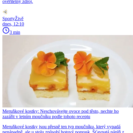
ověřitelný zdroj.
SportyŽivě
dnes, 12:10
3 min
Meruňkové kostky: Neschovávejte ovoce pod těsto, nechte ho
zazářit v letním moučníku podle tohoto receptu
Meruňkové kostky jsou přesně ten typ moučníku, který vypadá
nenápadně, ale u stolu způsobí hotový poprask. Šťavnatá náplň z