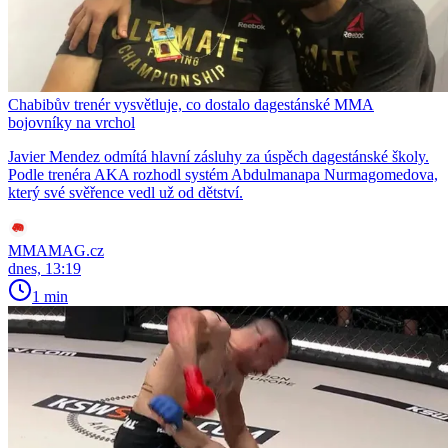
Chabibův trenér vysvětluje, co dostalo dagestánské MMA
bojovníky na vrchol
Javier Mendez odmítá hlavní zásluhy za úspěch dagestánské školy.
Podle trenéra AKA rozhodl systém Abdulmanapa Nurmagomedova,
který své svěřence vedl už od dětství.
MMAMAG.cz
dnes, 13:19
1 min