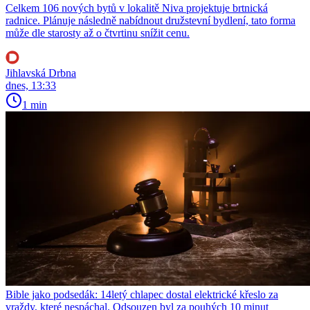
Celkem 106 nových bytů v lokalitě Niva projektuje brtnická
radnice. Plánuje následně nabídnout družstevní bydlení, tato forma
může dle starosty až o čtvrtinu snížit cenu.
Jihlavská Drbna
dnes, 13:33
1 min
Bible jako podsedák: 14letý chlapec dostal elektrické křeslo za
vraždy, které nespáchal. Odsouzen byl za pouhých 10 minut