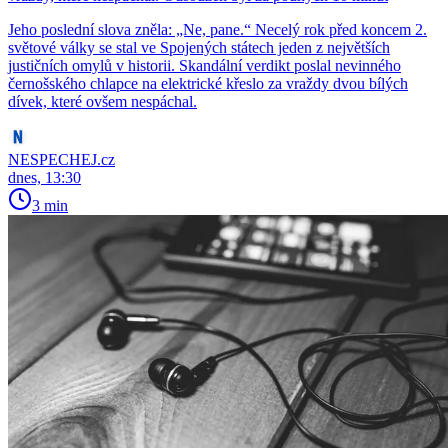
Jeho poslední slova zněla: „Ne, pane.“ Necelý rok před koncem 2.
světové války se stal ve Spojených státech jeden z největších
justičních omylů v historii. Skandální verdikt poslal nevinného
černošského chlapce na elektrické křeslo za vraždy dvou bílých
dívek, které ovšem nespáchal.
NESPECHEJ.cz
dnes, 13:30
3 min