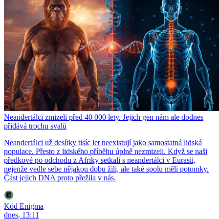
Neandertálci zmizeli před 40 000 lety. Jejich gen nám ale dodnes
přidává trochu svalů
Neandertálci už desítky tisíc let neexistují jako samostatná lidská
populace. Přesto z lidského příběhu úplně nezmizeli. Když se naši
předkové po odchodu z Afriky setkali s neandertálci v Eurasii,
nejenže vedle sebe nějakou dobu žili, ale také spolu měli potomky.
Část jejich DNA proto přežila v nás.
Kód Enigma
dnes, 13:11