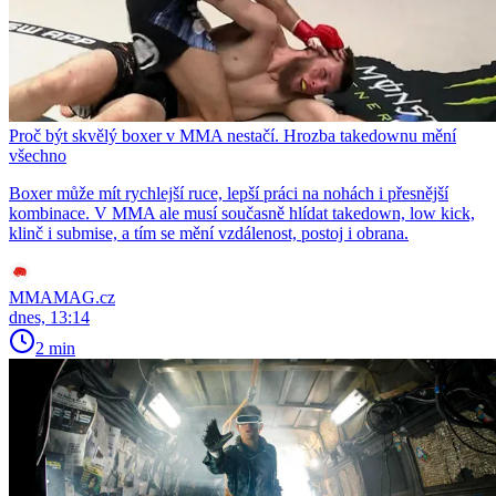
Proč být skvělý boxer v MMA nestačí. Hrozba takedownu mění
všechno
Boxer může mít rychlejší ruce, lepší práci na nohách i přesnější
kombinace. V MMA ale musí současně hlídat takedown, low kick,
klinč i submise, a tím se mění vzdálenost, postoj i obrana.
MMAMAG.cz
dnes, 13:14
2 min