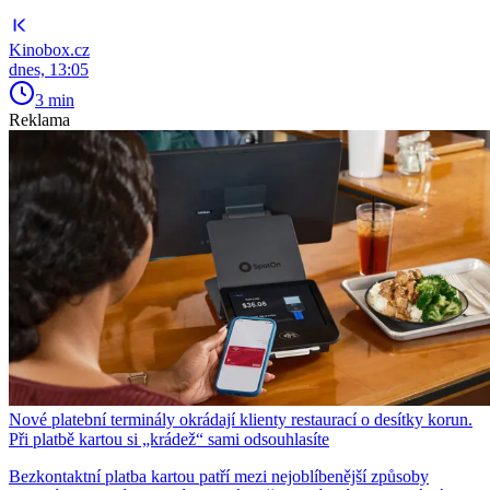
Kinobox.cz
dnes, 13:05
3 min
Reklama
Nové platební terminály okrádají klienty restaurací o desítky korun.
Při platbě kartou si „krádež“ sami odsouhlasíte
Bezkontaktní platba kartou patří mezi nejoblíbenější způsoby