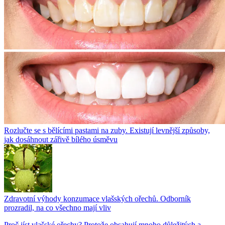
Rozlučte se s bělícími pastami na zuby. Existují levnější způsoby,
jak dosáhnout zářivě bílého úsměvu
Zdravotní výhody konzumace vlašských ořechů. Odborník
prozradil, na co všechno mají vliv
Proč jíst vlašské ořechy? Protože obsahují mnoho důležitých a