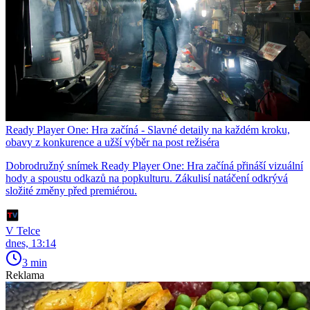
Ready Player One: Hra začíná - Slavné detaily na každém kroku,
obavy z konkurence a užší výběr na post režiséra
Dobrodružný snímek Ready Player One: Hra začíná přináší vizuální
hody a spoustu odkazů na popkulturu. Zákulisí natáčení odkrývá
složité změny před premiérou.
V Telce
dnes, 13:14
3 min
Reklama