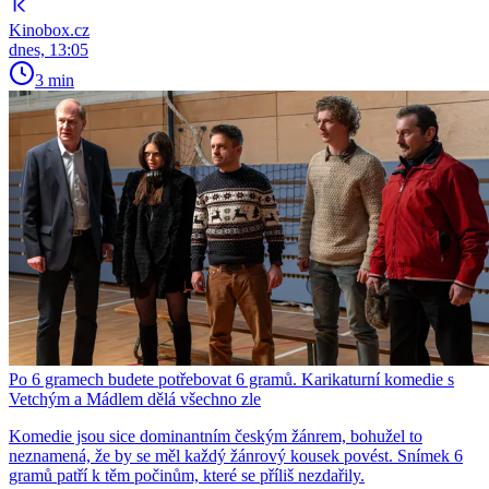
Kinobox.cz
dnes, 13:05
3 min
Po 6 gramech budete potřebovat 6 gramů. Karikaturní komedie s
Vetchým a Mádlem dělá všechno zle
Komedie jsou sice dominantním českým žánrem, bohužel to
neznamená, že by se měl každý žánrový kousek povést. Snímek 6
gramů patří k těm počinům, které se příliš nezdařily.