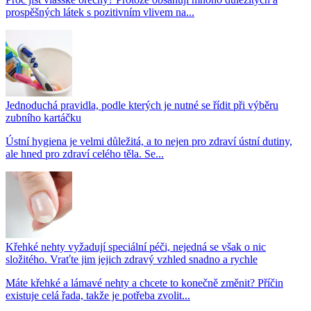
prospěšných látek s pozitivním vlivem na...
Jednoduchá pravidla, podle kterých je nutné se řídit při výběru
zubního kartáčku
Ústní hygiena je velmi důležitá, a to nejen pro zdraví ústní dutiny,
ale hned pro zdraví celého těla. Se...
Křehké nehty vyžadují speciální péči, nejedná se však o nic
složitého. Vraťte jim jejich zdravý vzhled snadno a rychle
Máte křehké a lámavé nehty a chcete to konečně změnit? Příčin
existuje celá řada, takže je potřeba zvolit...