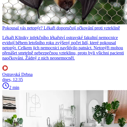
Pokousal vás netopýr? Lékaři doporučují očkování proti vzteklině
Lékaři Kliniky infekčního lékařství ostravské fakultní nemocnice
evidují během letošního roku zvýšený počet lidí, které pokousal
netopýr. Celkem jich nemocnici navštívilo patnáct. Netopýři mohou
přenášet smrtelně nebezpečnou vzteklinu, proto byli všichni pacienti
naočkováni. Žádný z nich neonemocněl.
Ostravská Drbna
dnes, 12:35
2 min