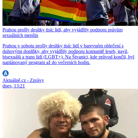
Prahou prošly desítky tisíc lidí, aby vyjádřily podporu právům
sexuálních menšin
Prahou v sobotu prošly desítky tisíc lidí v barevném oblečení s
duhovými doplňky, aby vyjádřily podporu komunitě leseb, gayů,
bisexuálů a trans lidí (LGBT+). Na Štvanici, kde průvod končil, byl
naplánovaný program až do večerních hodin.
Aktuálně.cz - Zprávy
dnes, 13:21