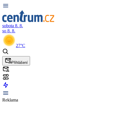
sobota 8. 8.
so 8. 8.
27°C
Přihlášení
Reklama