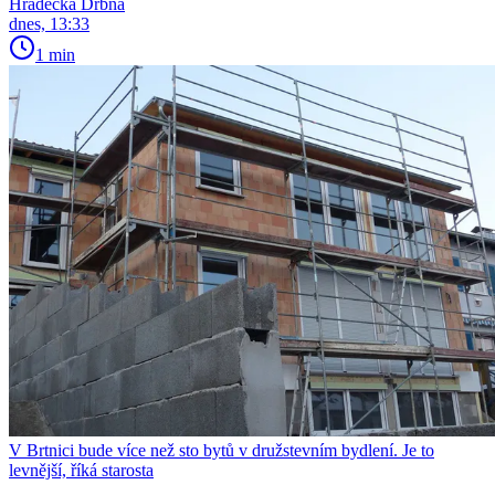
Hradecká Drbna
dnes, 13:33
1 min
V Brtnici bude více než sto bytů v družstevním bydlení. Je to
levnější, říká starosta