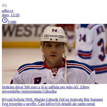
adbz.cz
dnes, 12:20
3 min
Holkám dával 500 euro a já to udělala pro jeho oči. Zálety
slovenského reprezentanta Gáboríka
Bývalá hvězda NHL Marián Gáborík čelí po festivalu Big Summer
Fest tvrzením o nevěře. Část klíčových detailů ale zatím nemá