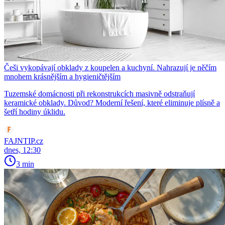
Češi vykopávají obklady z koupelen a kuchyní. Nahrazují je něčím
mnohem krásnějším a hygieničtějším
Tuzemské domácnosti při rekonstrukcích masivně odstraňují
keramické obklady. Důvod? Moderní řešení, které eliminuje plísně a
šetří hodiny úklidu.
FAJNTIP.cz
dnes, 12:30
3 min