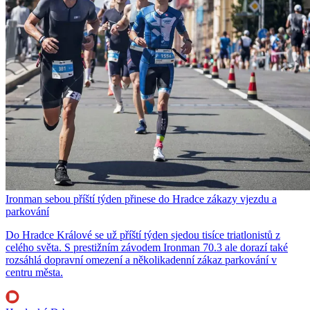
Ironman sebou příští týden přinese do Hradce zákazy vjezdu a
parkování
Do Hradce Králové se už příští týden sjedou tisíce triatlonistů z
celého světa. S prestižním závodem Ironman 70.3 ale dorazí také
rozsáhlá dopravní omezení a několikadenní zákaz parkování v
centru města.