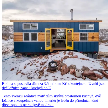
Rodina si postavila dům za 3,5 milionu Kč z kontejneru. Uvnitř jsou
dvě ložnice, vana i kuchyň do U
Tento zvenku zdánlivě malý dům skrývá prostornou kuchyň, dvě
ložnice a koupelnu s vanou. Interiér je laděn do přírodních tónů
dřeva spolu s petrolejově modrou.