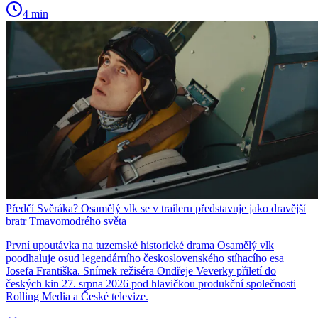
4 min
Předčí Svěráka? Osamělý vlk se v traileru představuje jako dravější
bratr Tmavomodrého světa
První upoutávka na tuzemské historické drama Osamělý vlk
poodhaluje osud legendárního československého stíhacího esa
Josefa Františka. Snímek režiséra Ondřeje Veverky přiletí do
českých kin 27. srpna 2026 pod hlavičkou produkční společnosti
Rolling Media a České televize.