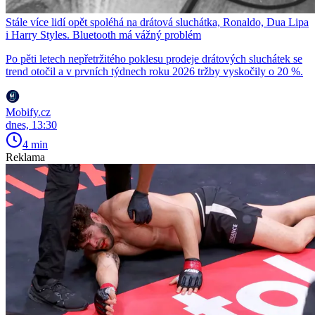
Stále více lidí opět spoléhá na drátová sluchátka, Ronaldo, Dua Lipa
i Harry Styles. Bluetooth má vážný problém
Po pěti letech nepřetržitého poklesu prodeje drátových sluchátek se
trend otočil a v prvních týdnech roku 2026 tržby vyskočily o 20 %.
Mobify.cz
dnes, 13:30
4 min
Reklama