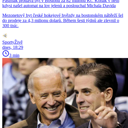
Pastrňák prodává byt v Bostonu za 82 milionů Kč. Kohák v něm
kdysi našel automat na lov jelenů a poslouchal Michala Davida
Mezonetový byt české hokejové hvězdy na bostonském nábřeží šel
do prodeje za 4,3 milionu dolarů. Během šesti týdnů ale zlevnil o
300 tisíc.
SportyŽivě
dnes, 18:29
3 min