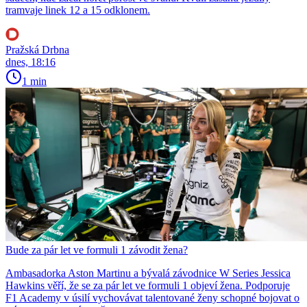
tramvaje linek 12 a 15 odklonem.
Pražská Drbna
dnes, 18:16
1 min
Bude za pár let ve formuli 1 závodit žena?
Ambasadorka Aston Martinu a bývalá závodnice W Series Jessica
Hawkins věří, že se za pár let ve formuli 1 objeví žena. Podporuje
F1 Academy v úsilí vychovávat talentované ženy schopné bojovat o