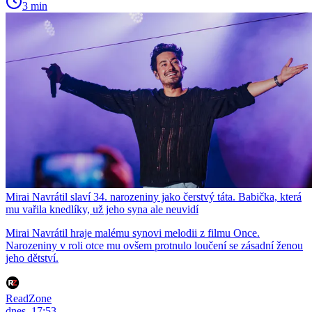
3 min
Mirai Navrátil slaví 34. narozeniny jako čerstvý táta. Babička, která
mu vařila knedlíky, už jeho syna ale neuvidí
Mirai Navrátil hraje malému synovi melodii z filmu Once.
Narozeniny v roli otce mu ovšem protnulo loučení se zásadní ženou
jeho dětství.
ReadZone
dnes, 17:53