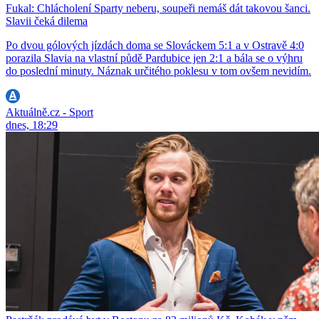
Fukal: Chlácholení Sparty neberu, soupeři nemáš dát takovou šanci.
Slavii čeká dilema
Po dvou gólových jízdách doma se Slováckem 5:1 a v Ostravě 4:0
porazila Slavia na vlastní půdě Pardubice jen 2:1 a bála se o výhru
do poslední minuty. Náznak určitého poklesu v tom ovšem nevidím.
Aktuálně.cz - Sport
dnes, 18:29