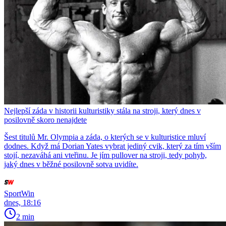
Nejlepší záda v historii kulturistiky stála na stroji, který dnes v
posilovně skoro nenajdete
Šest titulů Mr. Olympia a záda, o kterých se v kulturistice mluví
dodnes. Když má Dorian Yates vybrat jediný cvik, který za tím vším
stojí, nezaváhá ani vteřinu. Je jím pullover na stroji, tedy pohyb,
jaký dnes v běžné posilovně sotva uvidíte.
SportWin
dnes, 18:16
2 min