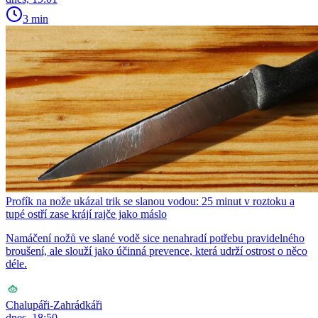
3 min
Profík na nože ukázal trik se slanou vodou: 25 minut v roztoku a
tupé ostří zase krájí rajče jako máslo
Namáčení nožů ve slané vodě sice nenahradí potřebu pravidelného
broušení, ale slouží jako účinná prevence, která udrží ostrost o něco
déle.
Chalupáři-Zahrádkáři
dnes, 18:50