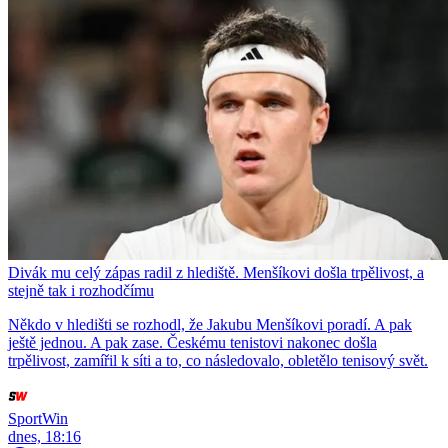
Divák mu celý zápas radil z hlediště. Menšíkovi došla trpělivost, a
stejně tak i rozhodčímu
Někdo v hledišti se rozhodl, že Jakubu Menšíkovi poradí. A pak
ještě jednou. A pak zase. Českému tenistovi nakonec došla
trpělivost, zamířil k síti a to, co následovalo, obletělo tenisový svět.
SportWin
dnes, 18:16