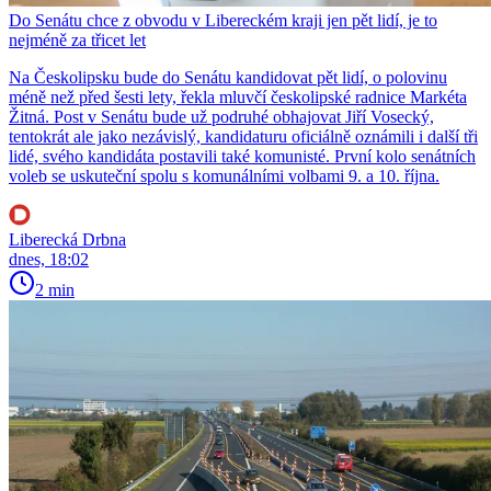
Do Senátu chce z obvodu v Libereckém kraji jen pět lidí, je to
nejméně za třicet let
Na Českolipsku bude do Senátu kandidovat pět lidí, o polovinu
méně než před šesti lety, řekla mluvčí českolipské radnice Markéta
Žitná. Post v Senátu bude už podruhé obhajovat Jiří Vosecký,
tentokrát ale jako nezávislý, kandidaturu oficiálně oznámili i další tři
lidé, svého kandidáta postavili také komunisté. První kolo senátních
voleb se uskuteční spolu s komunálními volbami 9. a 10. října.
Liberecká Drbna
dnes, 18:02
2 min