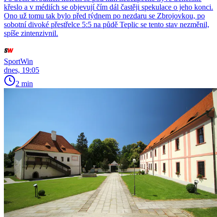
křeslo a v médiích se objevují čím dál častěji spekulace o jeho konci.
Ono už tomu tak bylo před týdnem po nezdaru se Zbrojovkou, po
sobotní divoké přestřelce 5:5 na půdě Teplic se tento stav nezměnil,
spíše zintenzivnil.
SportWin
dnes, 19:05
2 min