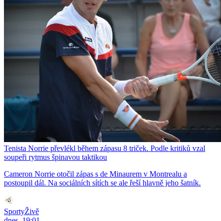
Tenista Norrie převlékl během zápasu 8 triček. Podle kritiků vzal
soupeři rytmus špinavou taktikou
Cameron Norrie otočil zápas s de Minaurem v Montrealu a
postoupil dál. Na sociálních sítích se ale řeší hlavně jeho šatník.
SportyŽivě
dnes, 19:01