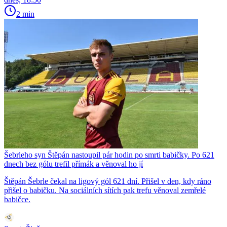
2 min
Šebrleho syn Štěpán nastoupil pár hodin po smrti babičky. Po 621
dnech bez gólu trefil přímák a věnoval ho jí
Štěpán Šebrle čekal na ligový gól 621 dní. Přišel v den, kdy ráno
přišel o babičku. Na sociálních sítích pak trefu věnoval zemřelé
babičce.