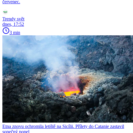
červenec.
Trendy svět
dnes, 17:52
3 min
Etna znovu ochromila letiště na Sicílii. Přílety do Catanie zastavil
sopečný popel