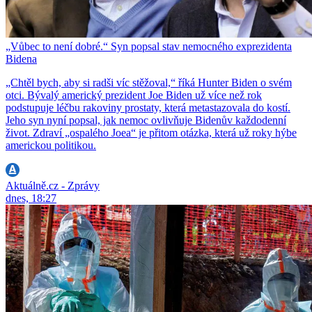
„Vůbec to není dobré.“ Syn popsal stav nemocného exprezidenta
Bidena
„Chtěl bych, aby si radši víc stěžoval,“ říká Hunter Biden o svém
otci. Bývalý americký prezident Joe Biden už více než rok
podstupuje léčbu rakoviny prostaty, která metastazovala do kostí.
Jeho syn nyní popsal, jak nemoc ovlivňuje Bidenův každodenní
život. Zdraví „ospalého Joea“ je přitom otázka, která už roky hýbe
americkou politikou.
Aktuálně.cz - Zprávy
dnes, 18:27