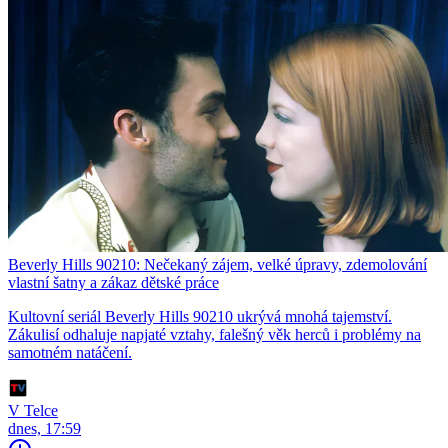
Beverly Hills 90210: Nečekaný zájem, velké úpravy, zdemolování
vlastní šatny a zákaz dětské práce
Kultovní seriál Beverly Hills 90210 ukrývá mnohá tajemství.
Zákulisí odhaluje napjaté vztahy, falešný věk herců i problémy na
samotném natáčení.
V Telce
dnes, 17:59