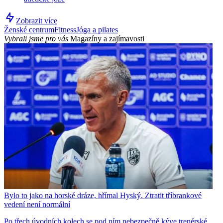
Zobrazit více
Ženské centrum
Fitness
Jóga a pilates
Vybrali jsme pro vás
Magazíny a zajímavosti
Bylo to jako na horské dráze, hřímal Hyský. Ztratit tříbrankové
vedení není normální
Po třech úvodních kolech se pod ním nebezpečně kýve trenérské