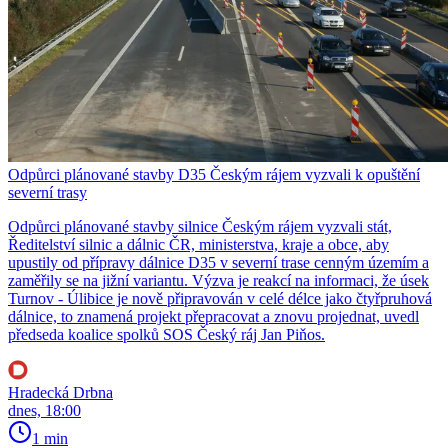
Odpůrci plánované stavby D35 Českým rájem vyzvali k opuštění
severní trasy
Odpůrci plánované stavby silnice Českým rájem vyzvali stát,
Ředitelství silnic a dálnic ČR, ministerstva, kraje a obce, aby
upustily od přípravy dálnice D35 v severní trase cenným územím a
zaměřily se na jižní variantu. Výzva je reakcí na informaci, že úsek
Turnov - Úlibice je nově připravován v celé délce jako čtyřpruhová
dálnice, to znamená projekt přepracovat a znovu projednat, uvedl
předseda koalice spolků SOS Český ráj Jan Piňos.
Hradecká Drbna
dnes, 18:00
1 min