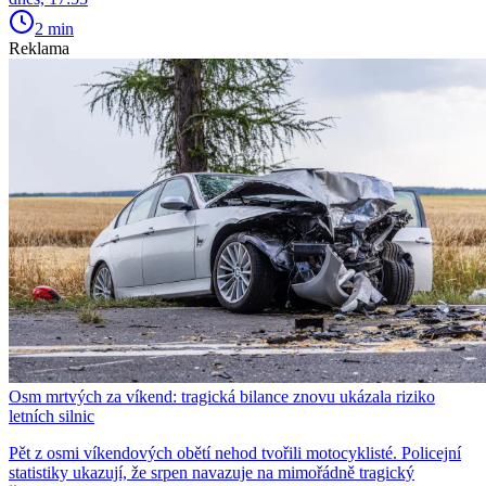
2 min
Reklama
Osm mrtvých za víkend: tragická bilance znovu ukázala riziko
letních silnic
Pět z osmi víkendových obětí nehod tvořili motocyklisté. Policejní
statistiky ukazují, že srpen navazuje na mimořádně tragický