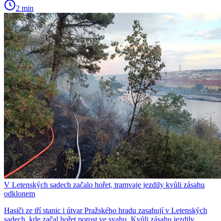
2 min
V Letenských sadech začalo hořet, tramvaje jezdily kvůli zásahu
odklonem
Hasiči ze tří stanic i útvar Pražského hradu zasahují v Letenských
sadech, kde začal hořet porost ve svahu. Kvůli zásahu jezdily