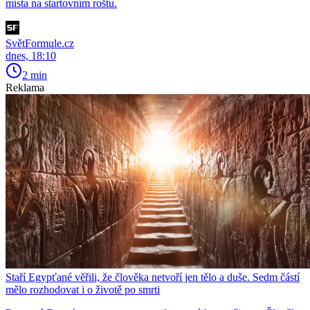
místa na startovním roštu.
SvětFormule.cz
dnes, 18:10
2 min
Reklama
Staří Egypťané věřili, že člověka netvoří jen tělo a duše. Sedm částí
mělo rozhodovat i o životě po smrti