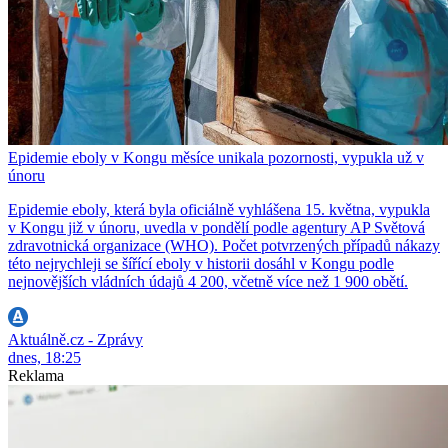
Epidemie eboly v Kongu měsíce unikala pozornosti, vypukla už v
únoru
Epidemie eboly, která byla oficiálně vyhlášena 15. května, vypukla
v Kongu již v únoru, uvedla v pondělí podle agentury AP Světová
zdravotnická organizace (WHO). Počet potvrzených případů nákazy
této nejrychleji se šířící eboly v historii dosáhl v Kongu podle
nejnovějších vládních údajů 4 200, včetně více než 1 900 obětí.
Aktuálně.cz - Zprávy
dnes, 18:25
Reklama