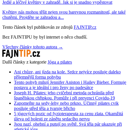
Jedlé a léčivé květiny v zahradě. Jak si je snadno vypěstovat
Květiny nás mohou těšit nejen svou barevnou rozmanitostí, ale také
chutěmi. Projděte se zahradou a...
Tento článek byl publikován ze zdrojů
FAJNTIP.cz
Bez FAJNTIPU by byl internet o něco chudší.
Všechny články tohoto autora →
Další články z kategorie
Jóga a pilates
Ani chůze, ani jízda na kole. Srdce nejvíce posiluje daleko
příjemnější forma pohybu
Tento pohyb milují Jennifer Aniston i Hailey Bieber. Formuje
postavu a je ideální i pro ženy po padesátce
Joseph H. Pilates: jeho cvičební metoda ochránila před
španělskou chřipkou. Pomůže i při prevenci Covidu-19
Zapomeňte na sedy-lehy nebo prkno. Účinný pilates cvik
posiluje střed těla a tvaruje břicho
5 jógových pozic od fyzioterapeuta za cenu zlata. Okamžitá
úleva od bolesti ze zánětu sedacího nervu
Jsou nazí, ohební a putují po světě. Svá těla pár ukazuje při
atletické józe