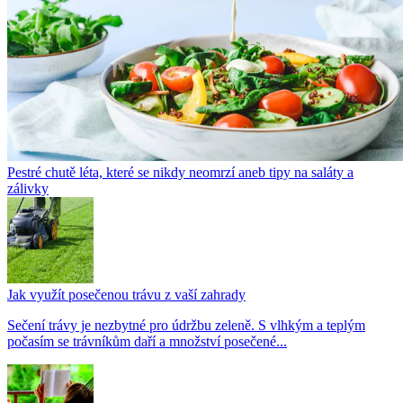
Pestré chutě léta, které se nikdy neomrzí aneb tipy na saláty a
zálivky
Jak využít posečenou trávu z vaší zahrady
Sečení trávy je nezbytné pro údržbu zeleně. S vlhkým a teplým
počasím se trávníkům daří a množství posečené...