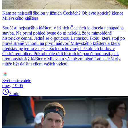
Kam za nejstarší školou v jižních Čechách? Objevte gotický klenot
Milevského kláštera
Součástí nejstaršího kláštera v jižních Čechách je docela nenápadná
stavba. Na první pohled byste do ní neřekli, že je mimořádně
historicky cenná. Jedná se o gotickou Latinskou školu, která stojí po
pravé straně vchodu na první nádvoří Milevského kláštera a která
představuje jednu z nejstarších dochovaných školních budov v
České republice. Pokud máte rádi historické pamětihodnosti, pak
premonstrátský klášter v Milevsku včetně zmíněné Latinské školy
může být dalším cílem vašich výletů.
Svět cestovatele
dnes, 19:05
3 min