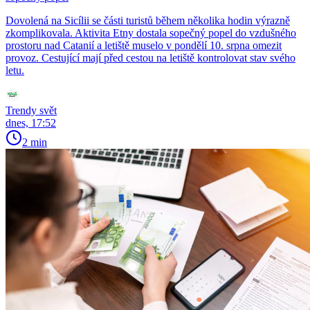
Dovolená na Sicílii se části turistů během několika hodin výrazně
zkomplikovala. Aktivita Etny dostala sopečný popel do vzdušného
prostoru nad Catanií a letiště muselo v pondělí 10. srpna omezit
provoz. Cestující mají před cestou na letiště kontrolovat stav svého
letu.
Trendy svět
dnes, 17:52
2 min