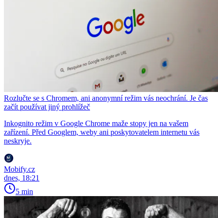
Rozlučte se s Chromem, ani anonymní režim vás neochrání. Je čas
začít používat jiný prohlížeč
Inkognito režim v Google Chrome maže stopy jen na vašem
zařízení. Před Googlem, weby ani poskytovatelem internetu vás
neskryje.
Mobify.cz
dnes, 18:21
5 min