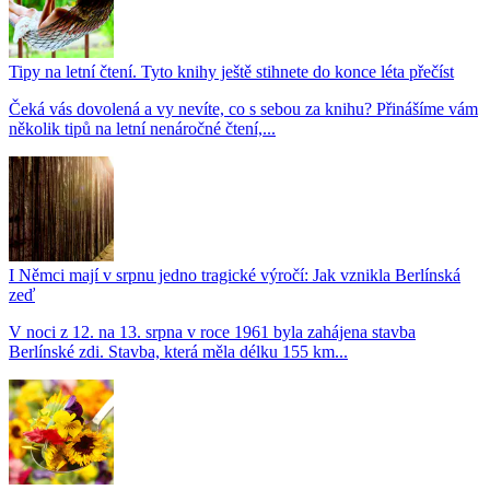
Tipy na letní čtení. Tyto knihy ještě stihnete do konce léta přečíst
Čeká vás dovolená a vy nevíte, co s sebou za knihu? Přinášíme vám
několik tipů na letní nenáročné čtení,...
I Němci mají v srpnu jedno tragické výročí: Jak vznikla Berlínská
zeď
V noci z 12. na 13. srpna v roce 1961 byla zahájena stavba
Berlínské zdi. Stavba, která měla délku 155 km...