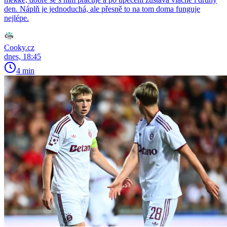
den. Náplň je jednoduchá, ale přesně to na tom doma funguje
nejlépe.
Cooky.cz
dnes, 18:45
4 min