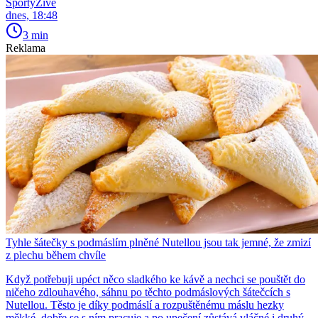
SportyŽivě
dnes, 18:48
3 min
Reklama
Tyhle šátečky s podmáslím plněné Nutellou jsou tak jemné, že zmizí
z plechu během chvíle
Když potřebuji upéct něco sladkého ke kávě a nechci se pouštět do
ničeho zdlouhavého, sáhnu po těchto podmáslových šátečcích s
Nutellou. Těsto je díky podmáslí a rozpuštěnému máslu hezky
měkké, dobře se s ním pracuje a po upečení zůstává vláčné i druhý