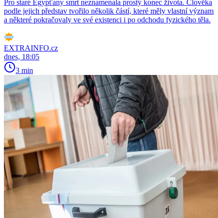
Pro staré Egypťany smrt neznamenala prostý konec života. Člověka
podle jejich představ tvořilo několik částí, které měly vlastní význam
a některé pokračovaly ve své existenci i po odchodu fyzického těla.
EXTRAINFO.cz
dnes, 18:05
3 min