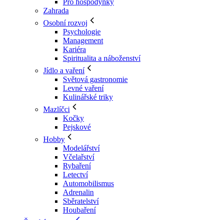
Pro hospodyňky
Zahrada
Osobní rozvoj
Psychologie
Management
Kariéra
Spiritualita a náboženství
Jídlo a vaření
Světová gastronomie
Levné vaření
Kulinářské triky
Mazlíčci
Kočky
Pejskové
Hobby
Modelářství
Včelařství
Rybaření
Letectví
Automobilismus
Adrenalin
Sběratelství
Houbaření