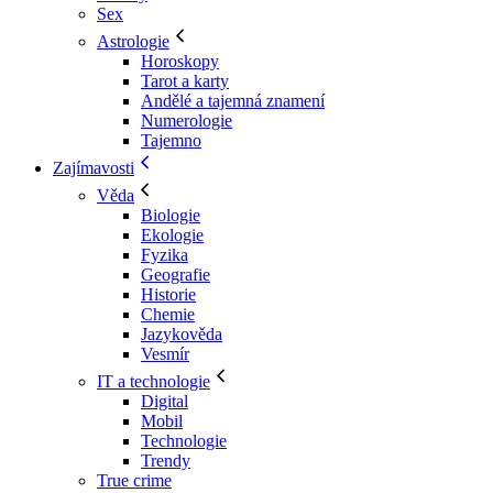
Sex
Astrologie
Horoskopy
Tarot a karty
Andělé a tajemná znamení
Numerologie
Tajemno
Zajímavosti
Věda
Biologie
Ekologie
Fyzika
Geografie
Historie
Chemie
Jazykověda
Vesmír
IT a technologie
Digital
Mobil
Technologie
Trendy
True crime