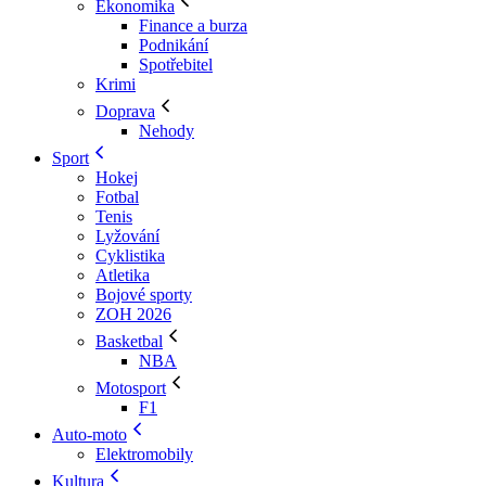
Ekonomika
Finance a burza
Podnikání
Spotřebitel
Krimi
Doprava
Nehody
Sport
Hokej
Fotbal
Tenis
Lyžování
Cyklistika
Atletika
Bojové sporty
ZOH 2026
Basketbal
NBA
Motosport
F1
Auto-moto
Elektromobily
Kultura