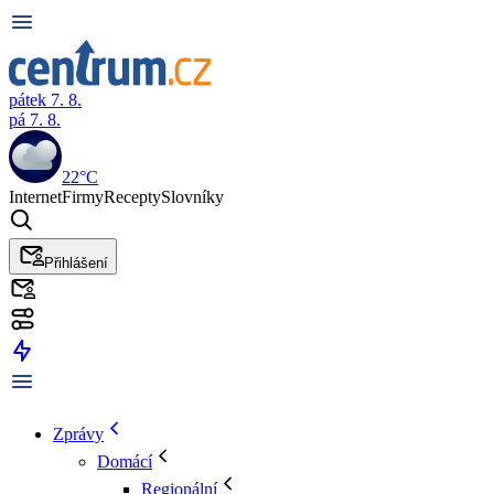
pátek 7. 8.
pá 7. 8.
22°C
Internet
Firmy
Recepty
Slovníky
Přihlášení
Zprávy
Domácí
Regionální