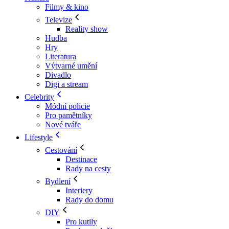
Filmy & kino
Televize
Reality show
Hudba
Hry
Literatura
Výtvarné umění
Divadlo
Digi a stream
Celebrity
Módní policie
Pro pamětníky
Nové tváře
Lifestyle
Cestování
Destinace
Rady na cesty
Bydlení
Interiery
Rady do domu
DIY
Pro kutily