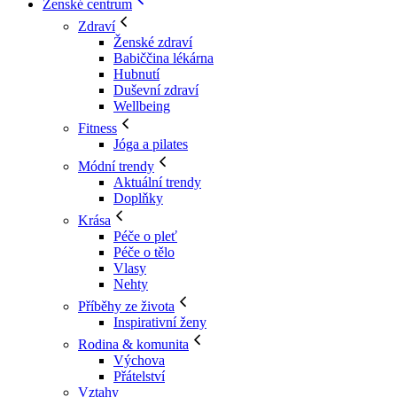
Ženské centrum
Zdraví
Ženské zdraví
Babiččina lékárna
Hubnutí
Duševní zdraví
Wellbeing
Fitness
Jóga a pilates
Módní trendy
Aktuální trendy
Doplňky
Krása
Péče o pleť
Péče o tělo
Vlasy
Nehty
Příběhy ze života
Inspirativní ženy
Rodina & komunita
Výchova
Přátelství
Vztahy