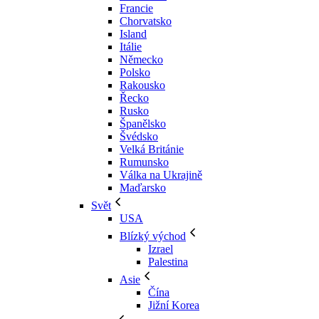
Francie
Chorvatsko
Island
Itálie
Německo
Polsko
Rakousko
Řecko
Rusko
Španělsko
Švédsko
Velká Británie
Rumunsko
Válka na Ukrajině
Maďarsko
Svět
USA
Blízký východ
Izrael
Palestina
Asie
Čína
Jižní Korea