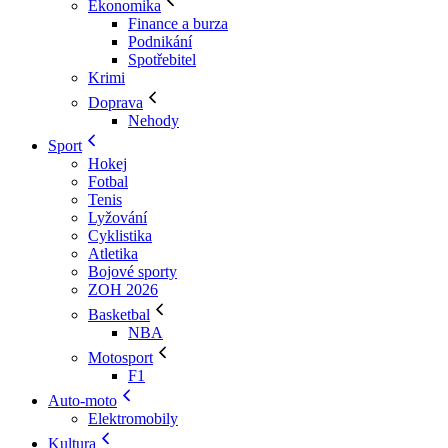
Ekonomika
Finance a burza
Podnikání
Spotřebitel
Krimi
Doprava
Nehody
Sport
Hokej
Fotbal
Tenis
Lyžování
Cyklistika
Atletika
Bojové sporty
ZOH 2026
Basketbal
NBA
Motosport
F1
Auto-moto
Elektromobily
Kultura