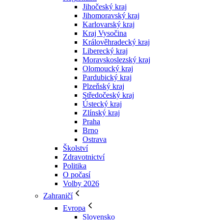
Jihočeský kraj
Jihomoravský kraj
Karlovarský kraj
Kraj Vysočina
Králověhradecký kraj
Liberecký kraj
Moravskoslezský kraj
Olomoucký kraj
Pardubický kraj
Plzeňský kraj
Středočeský kraj
Ústecký kraj
Zlínský kraj
Praha
Brno
Ostrava
Školství
Zdravotnictví
Politika
O počasí
Volby 2026
Zahraničí
Evropa
Slovensko