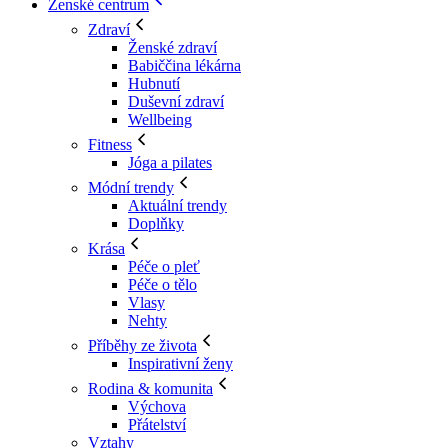
Ženské centrum
Zdraví
Ženské zdraví
Babiččina lékárna
Hubnutí
Duševní zdraví
Wellbeing
Fitness
Jóga a pilates
Módní trendy
Aktuální trendy
Doplňky
Krása
Péče o pleť
Péče o tělo
Vlasy
Nehty
Příběhy ze života
Inspirativní ženy
Rodina & komunita
Výchova
Přátelství
Vztahy