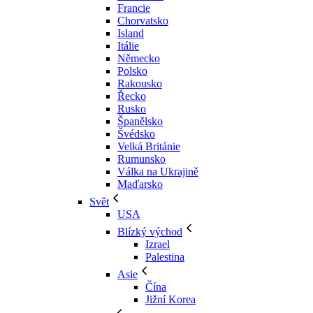
Francie
Chorvatsko
Island
Itálie
Německo
Polsko
Rakousko
Řecko
Rusko
Španělsko
Švédsko
Velká Británie
Rumunsko
Válka na Ukrajině
Maďarsko
Svět
USA
Blízký východ
Izrael
Palestina
Asie
Čína
Jižní Korea