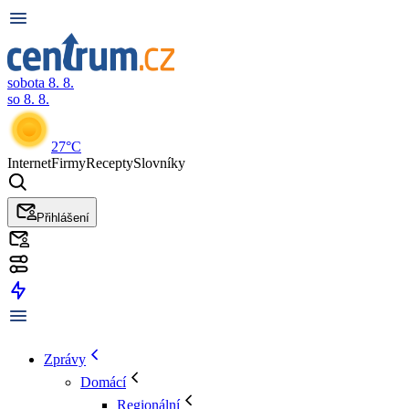
sobota 8. 8.
so 8. 8.
27°C
Internet
Firmy
Recepty
Slovníky
Přihlášení
Zprávy
Domácí
Regionální