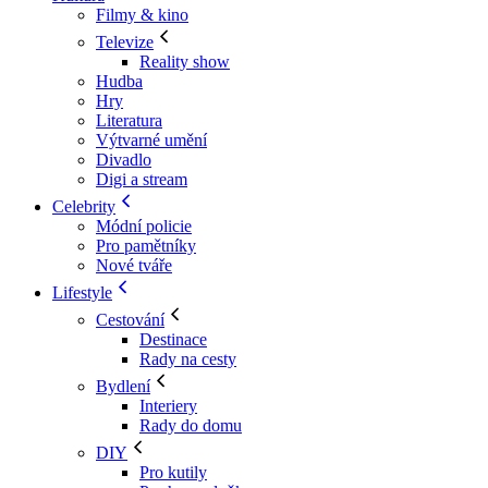
Filmy & kino
Televize
Reality show
Hudba
Hry
Literatura
Výtvarné umění
Divadlo
Digi a stream
Celebrity
Módní policie
Pro pamětníky
Nové tváře
Lifestyle
Cestování
Destinace
Rady na cesty
Bydlení
Interiery
Rady do domu
DIY
Pro kutily