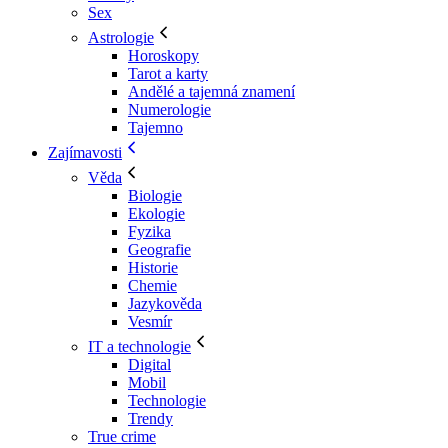
Sex
Astrologie
Horoskopy
Tarot a karty
Andělé a tajemná znamení
Numerologie
Tajemno
Zajímavosti
Věda
Biologie
Ekologie
Fyzika
Geografie
Historie
Chemie
Jazykověda
Vesmír
IT a technologie
Digital
Mobil
Technologie
Trendy
True crime