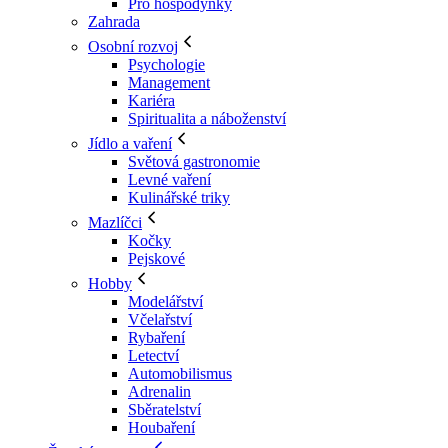
Pro hospodyňky
Zahrada
Osobní rozvoj
Psychologie
Management
Kariéra
Spiritualita a náboženství
Jídlo a vaření
Světová gastronomie
Levné vaření
Kulinářské triky
Mazlíčci
Kočky
Pejskové
Hobby
Modelářství
Včelařství
Rybaření
Letectví
Automobilismus
Adrenalin
Sběratelství
Houbaření