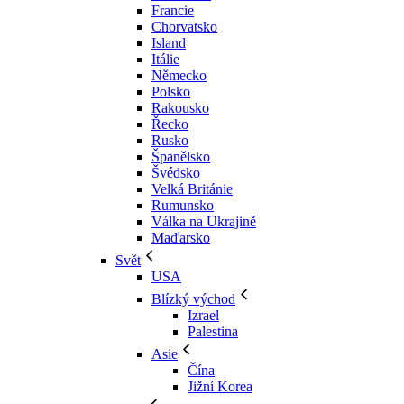
Francie
Chorvatsko
Island
Itálie
Německo
Polsko
Rakousko
Řecko
Rusko
Španělsko
Švédsko
Velká Británie
Rumunsko
Válka na Ukrajině
Maďarsko
Svět
USA
Blízký východ
Izrael
Palestina
Asie
Čína
Jižní Korea