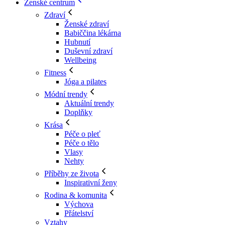
Ženské centrum
Zdraví
Ženské zdraví
Babiččina lékárna
Hubnutí
Duševní zdraví
Wellbeing
Fitness
Jóga a pilates
Módní trendy
Aktuální trendy
Doplňky
Krása
Péče o pleť
Péče o tělo
Vlasy
Nehty
Příběhy ze života
Inspirativní ženy
Rodina & komunita
Výchova
Přátelství
Vztahy