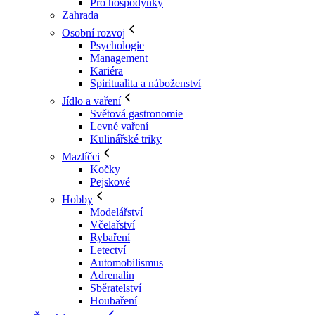
Pro hospodyňky
Zahrada
Osobní rozvoj
Psychologie
Management
Kariéra
Spiritualita a náboženství
Jídlo a vaření
Světová gastronomie
Levné vaření
Kulinářské triky
Mazlíčci
Kočky
Pejskové
Hobby
Modelářství
Včelařství
Rybaření
Letectví
Automobilismus
Adrenalin
Sběratelství
Houbaření