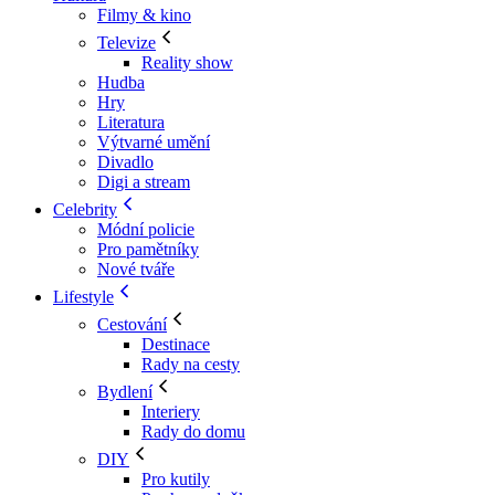
Filmy & kino
Televize
Reality show
Hudba
Hry
Literatura
Výtvarné umění
Divadlo
Digi a stream
Celebrity
Módní policie
Pro pamětníky
Nové tváře
Lifestyle
Cestování
Destinace
Rady na cesty
Bydlení
Interiery
Rady do domu
DIY
Pro kutily