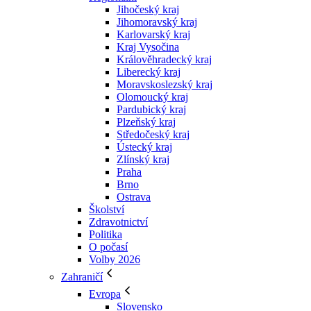
Jihočeský kraj
Jihomoravský kraj
Karlovarský kraj
Kraj Vysočina
Králověhradecký kraj
Liberecký kraj
Moravskoslezský kraj
Olomoucký kraj
Pardubický kraj
Plzeňský kraj
Středočeský kraj
Ústecký kraj
Zlínský kraj
Praha
Brno
Ostrava
Školství
Zdravotnictví
Politika
O počasí
Volby 2026
Zahraničí
Evropa
Slovensko