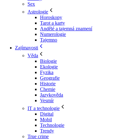
Sex
Astrologie
Horoskopy
Tarot a karty
Andělé a tajemná znamení
Numerologie
Tajemno
Zajímavosti
Věda
Biologie
Ekologie
Fyzika
Geografie
Historie
Chemie
Jazykověda
Vesmír
IT a technologie
Digital
Mobil
Technologie
Trendy
True crime