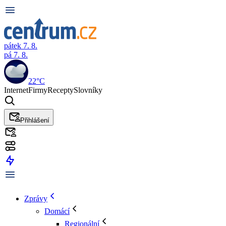
pátek 7. 8.
pá 7. 8.
22°C
Internet
Firmy
Recepty
Slovníky
Přihlášení
Zprávy
Domácí
Regionální