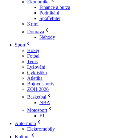
Ekonomika
Finance a burza
Podnikání
Spotřebitel
Krimi
Doprava
Nehody
Sport
Hokej
Fotbal
Tenis
Lyžování
Cyklistika
Atletika
Bojové sporty
ZOH 2026
Basketbal
NBA
Motosport
F1
Auto-moto
Elektromobily
Kultura