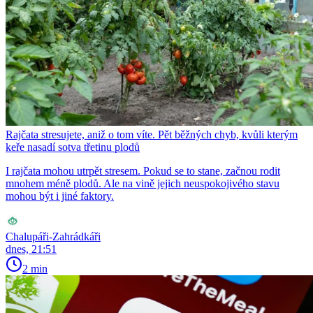
Rajčata stresujete, aniž o tom víte. Pět běžných chyb, kvůli kterým
keře nasadí sotva třetinu plodů
I rajčata mohou utrpět stresem. Pokud se to stane, začnou rodit
mnohem méně plodů. Ale na vině jejich neuspokojivého stavu
mohou být i jiné faktory.
Chalupáři-Zahrádkáři
dnes, 21:51
2 min