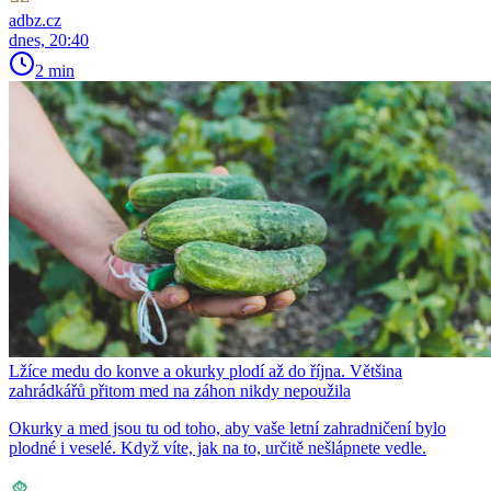
adbz.cz
dnes, 20:40
2 min
Lžíce medu do konve a okurky plodí až do října. Většina
zahrádkářů přitom med na záhon nikdy nepoužila
Okurky a med jsou tu od toho, aby vaše letní zahradničení bylo
plodné i veselé. Když víte, jak na to, určitě nešlápnete vedle.