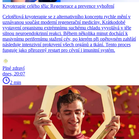
Kryoterapie celého těla: Regenerace a prevence vyhoření
Celotělová kryoterapie se z alternativního konceptu rychle mění v
uznávanou součást moderní regenerační medicíny. Krátkodobé
vystavení organismu extrémnímu suchému chladu vyvolává v těle
silnou neuroendokrinní reakci. Během několika minut dochází k
masivnímu perifernímu stažení cév, po kterém při opětovném zahřátí
následuje intenzivní prokrvení všech orgánů a tkání. Tento proces
funguje jako přirozený restart pro cévní i imunitní systém.
Plné zdraví
dnes, 20:07
2 min