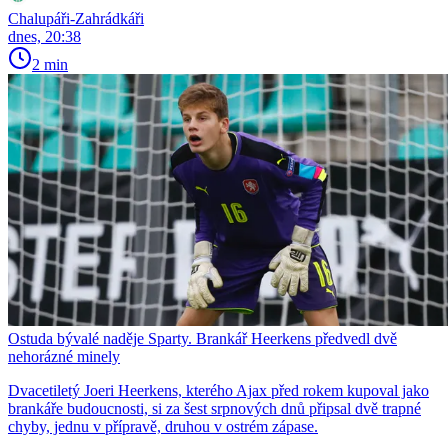
Chalupáři-Zahrádkáři
dnes, 20:38
2 min
Ostuda bývalé naděje Sparty. Brankář Heerkens předvedl dvě
nehorázné minely
Dvacetiletý Joeri Heerkens, kterého Ajax před rokem kupoval jako
brankáře budoucnosti, si za šest srpnových dnů připsal dvě trapné
chyby, jednu v přípravě, druhou v ostrém zápase.