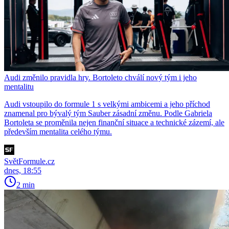
Audi změnilo pravidla hry. Bortoleto chválí nový tým i jeho
mentalitu
Audi vstoupilo do formule 1 s velkými ambicemi a jeho příchod
znamenal pro bývalý tým Sauber zásadní změnu. Podle Gabriela
Bortoleta se proměnila nejen finanční situace a technické zázemí, ale
především mentalita celého týmu.
SvětFormule.cz
dnes, 18:55
2 min