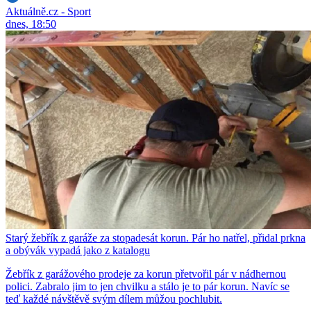
Aktuálně.cz - Sport
dnes, 18:50
Starý žebřík z garáže za stopadesát korun. Pár ho natřel, přidal prkna
a obývák vypadá jako z katalogu
Žebřík z garážového prodeje za korun přetvořil pár v nádhernou
polici. Zabralo jim to jen chvilku a stálo je to pár korun. Navíc se
teď každé návštěvě svým dílem můžou pochlubit.