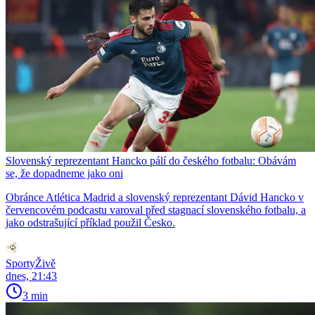
Slovenský reprezentant Hancko pálí do českého fotbalu: Obávám
se, že dopadneme jako oni
Obránce Atlética Madrid a slovenský reprezentant Dávid Hancko v
červencovém podcastu varoval před stagnací slovenského fotbalu, a
jako odstrašující příklad použil Česko.
SportyŽivě
dnes, 21:43
3 min