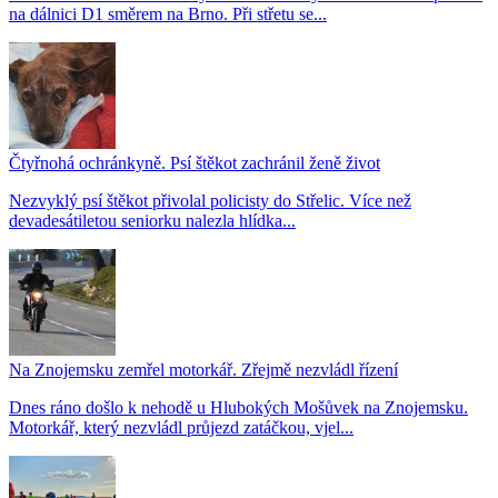
na dálnici D1 směrem na Brno. Při střetu se...
Čtyřnohá ochránkyně. Psí štěkot zachránil ženě život
Nezvyklý psí štěkot přivolal policisty do Střelic. Více než
devadesátiletou seniorku nalezla hlídka...
Na Znojemsku zemřel motorkář. Zřejmě nezvládl řízení
Dnes ráno došlo k nehodě u Hlubokých Mošůvek na Znojemsku.
Motorkář, který nezvládl průjezd zatáčkou, vjel...