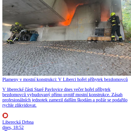
Plameny v mostní konstrukci: V Liberci hořel příbytek bezdomovců
V liberecké části Staré Pavlovice dnes večer hořel příbytek
bezdomovců vybudovaný přímo uvnitř mostní konstrukce. Zásah
profesionálních jednotek zamezil dalším škodám a požár se podařilo
rychle zlikvidovat.
Liberecká Drbna
dnes, 18:52