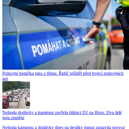
Policejní honička jako z filmu. Řidič ujížděl před trojicí policejních
aut
Nehoda dodávky a kamionu zavřela dálnici D1 na Brno. Dva lidé
jsou zranění
Nehoda kamionu a dodávky dnes na desítky minut zastavila provoz