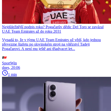
Nejdůležitější podpis roku? Pogačarův dědic Del Toro se zavázal
UAE Team Emirates až do roku 2031
Vypadá to, že v týmu UAE Team Emirates už vědí, kdo jednou
převezme štafetu po slovinském stroji na vítězství Tadeji
Pogačarovi. A není mu ještě ani třiadvacet let...
SportWin
dnes, 20:06
1 min