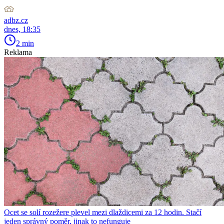
adbz.cz
dnes, 18:35
2 min
Reklama
Ocet se solí rozežere plevel mezi dlaždicemi za 12 hodin. Stačí
jeden správný poměr, jinak to nefunguje