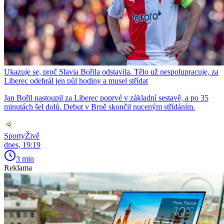
Ukazuje se, proč Slavia Bořila odstavila. Tělo už nespolupracuje, za
Liberec odehrál jen půl hodiny a musel střídat
Jan Bořil nastoupil za Liberec poprvé v základní sestavě, a po 35
minutách šel dolů. Debut v Brně skončil nuceným střídáním.
SportyŽivě
dnes, 19:19
3 min
Reklama