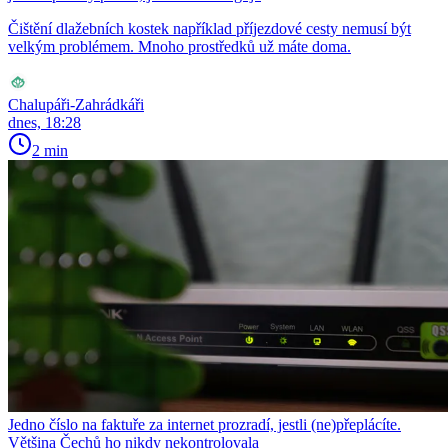
Čištění dlažebních kostek například příjezdové cesty nemusí být
velkým problémem. Mnoho prostředků už máte doma.
Chalupáři-Zahrádkáři
dnes, 18:28
2 min
Jedno číslo na faktuře za internet prozradí, jestli (ne)přeplácíte.
Většina Čechů ho nikdy nekontrolovala