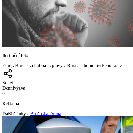
Ilustrační foto
Zdroj
:
Brněnská Drbna - zprávy z Brna a Jihomoravského kraje
Sdílet
Denní
výzva
0
Reklama
Další články z
Brněnská Drbna