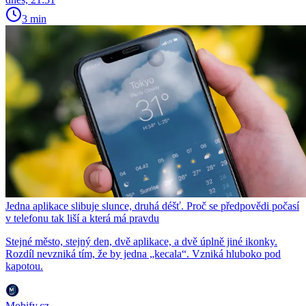
3 min
Jedna aplikace slibuje slunce, druhá déšť. Proč se předpovědi počasí
v telefonu tak liší a která má pravdu
Stejné město, stejný den, dvě aplikace, a dvě úplně jiné ikonky.
Rozdíl nevzniká tím, že by jedna „kecala“. Vzniká hluboko pod
kapotou.
Mobify.cz