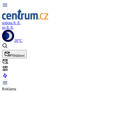
sobota 8. 8.
so 8. 8.
20°C
Přihlášení
Reklama