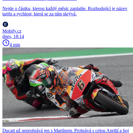
Nejde o částku, kterou každý měsíc zaplatíte. Rozhodující je název
tarifu a rychlost, která se za ním skrývá.
Mobify.cz
dnes, 18:14
4 min
Ducati už neprohrává jen s Martínem. Prohrává s celou Aprilií a boj