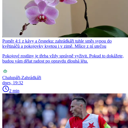
Poměr 4:1 z kávy a česneku: zahrádkáři tuhle směs sypou do
květináčů a pokojovky kvetou i v zimě. Mšice z ní utečou
Pokojové rostliny je třeba vždy správně vyživit. Pokud to dokážete,
budou vám dělat radost po opravdu dlouhá léta.
Chalupáři-Zahrádkáři
dnes, 19:32
2 min