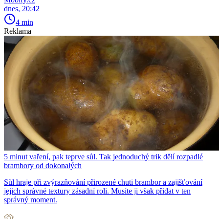
dnes, 20:42
4 min
Reklama
5 minut vaření, pak teprve sůl. Tak jednoduchý trik dělí rozpadlé
brambory od dokonalých
Sůl hraje při zvýrazňování přirozené chuti brambor a zajišťování
jejich správné textury zásadní roli. Musíte ji však přidat v ten
správný moment.