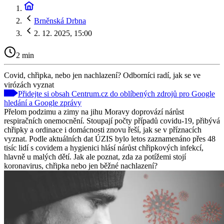
Brněnská Drbna
2. 12. 2025, 15:00
2 min
Covid, chřipka, nebo jen nachlazení? Odborníci radí, jak se ve
virózách vyznat
Přidejte si obsah Centrum.cz do oblíbených zdrojů pro Google
hledání a Google zprávy
Přelom podzimu a zimy na jihu Moravy doprovází nárůst
respiračních onemocnění. Stoupají počty případů covidu-19, přibývá
chřipky a ordinace i domácnosti znovu řeší, jak se v příznacích
vyznat. Podle aktuálních dat ÚZIS bylo letos zaznamenáno přes 48
tisíc lidí s covidem a hygienici hlásí nárůst chřipkových infekcí,
hlavně u malých dětí. Jak ale poznat, zda za potížemi stojí
koronavirus, chřipka nebo jen běžné nachlazení?