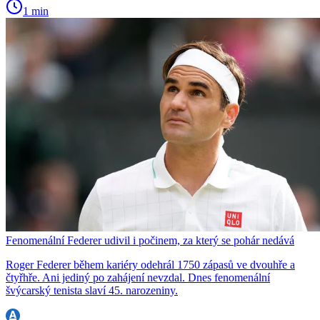
1 min
Fenomenální Federer udivil i počinem, za který se pohár nedává
Roger Federer během kariéry odehrál 1750 zápasů ve dvouhře a
čtyřhře. Ani jediný po zahájení nevzdal. Dnes fenomenální
švýcarský tenista slaví 45. narozeniny.