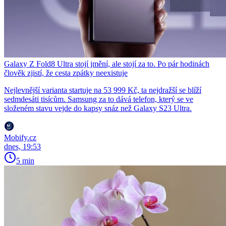
Galaxy Z Fold8 Ultra stojí jmění, ale stojí za to. Po pár hodinách
člověk zjistí, že cesta zpátky neexistuje
Nejlevnější varianta startuje na 53 999 Kč, ta nejdražší se blíží
sedmdesáti tisícům. Samsung za to dává telefon, který se ve
složeném stavu vejde do kapsy snáz než Galaxy S23 Ultra.
Mobify.cz
dnes, 19:53
5 min