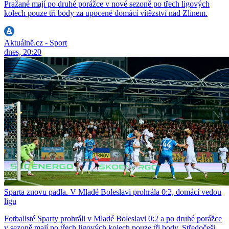
Pražané mají po druhé porážce v nové sezoně po třech ligových
kolech pouze tři body za upocené domácí vítězství nad Zlínem.
Aktuálně.cz - Sport
dnes, 20:20
Sparta znovu padla. V Mladé Boleslavi prohrála 0:2, domácí vedou
ligu
Fotbalisté Sparty prohráli v Mladé Boleslavi 0:2 a po druhé porážce
v sezoně mají po třech ligových kolech pouze tři body. Středočeši