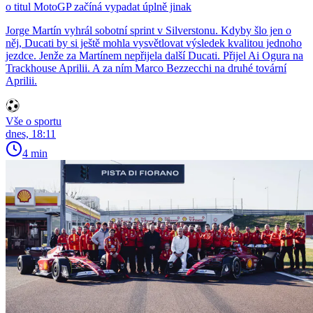
o titul MotoGP začíná vypadat úplně jinak
Jorge Martín vyhrál sobotní sprint v Silverstonu. Kdyby šlo jen o
něj, Ducati by si ještě mohla vysvětlovat výsledek kvalitou jednoho
jezdce. Jenže za Martínem nepřijela další Ducati. Přijel Ai Ogura na
Trackhouse Aprilii. A za ním Marco Bezzecchi na druhé tovární
Aprilii.
Vše o sportu
dnes, 18:11
4 min