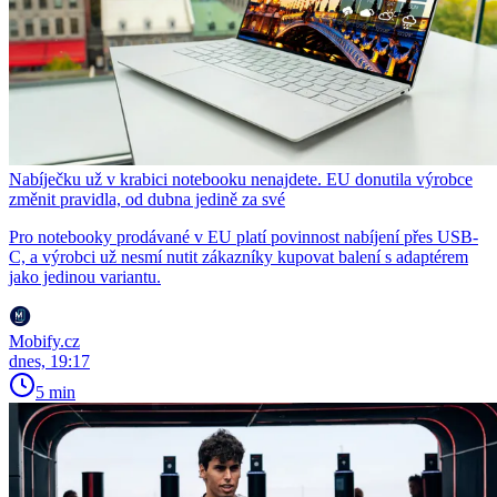
Nabíječku už v krabici notebooku nenajdete. EU donutila výrobce
změnit pravidla, od dubna jedině za své
Pro notebooky prodávané v EU platí povinnost nabíjení přes USB-
C, a výrobci už nesmí nutit zákazníky kupovat balení s adaptérem
jako jedinou variantu.
Mobify.cz
dnes, 19:17
5 min