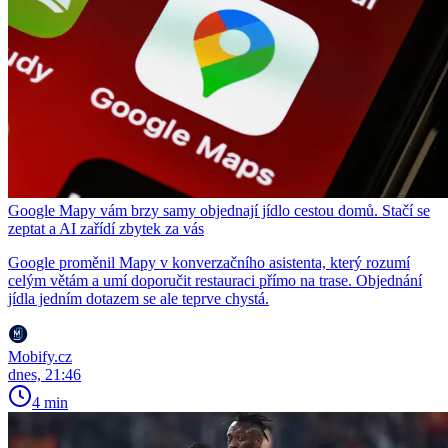
Google Mapy vám brzy samy objednají jídlo cestou domů. Stačí se
zeptat a AI zařídí zbytek za vás
Google proměnil Mapy v konverzačního asistenta, který rozumí
celým větám a umí doporučit restauraci přímo na trase. Objednání
jídla jedním dotazem se ale teprve chystá.
Mobify.cz
dnes, 21:46
4 min