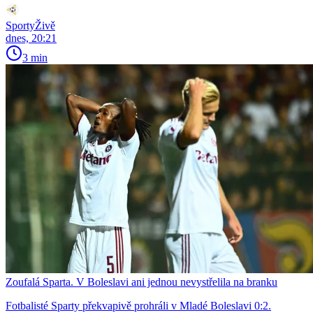
SportyŽivě
dnes, 20:21
3 min
Zoufalá Sparta. V Boleslavi ani jednou nevystřelila na branku
Fotbalisté Sparty překvapivě prohráli v Mladé Boleslavi 0:2.