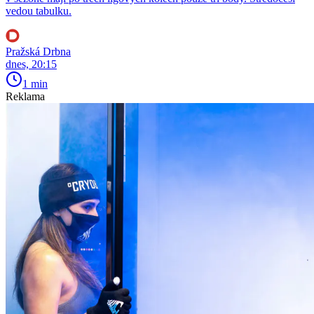
vedou tabulku.
Pražská Drbna
dnes, 20:15
1 min
Reklama