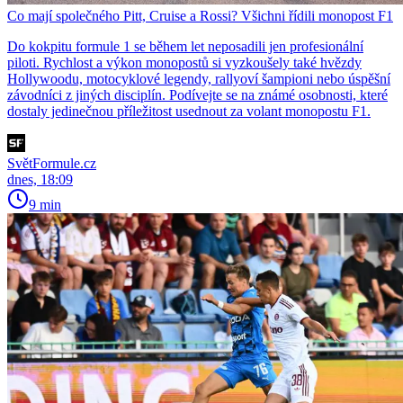
Co mají společného Pitt, Cruise a Rossi? Všichni řídili monopost F1
Do kokpitu formule 1 se během let neposadili jen profesionální
piloti. Rychlost a výkon monopostů si vyzkoušely také hvězdy
Hollywoodu, motocyklové legendy, rallyoví šampioni nebo úspěšní
závodníci z jiných disciplín. Podívejte se na známé osobnosti, které
dostaly jedinečnou příležitost usednout za volant monopostu F1.
SvětFormule.cz
dnes, 18:09
9 min