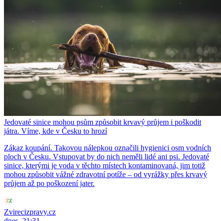
Jedovaté sinice mohou psům způsobit krvavý průjem i poškodit
játra. Víme, kde v Česku to hrozí
Zákaz koupání. Takovou nálepkou označili hygienici osm vodních
ploch v Česku. Vstupovat by do nich neměli lidé ani psi. Jedovaté
sinice, kterými je voda v těchto místech kontaminovaná, jim totiž
mohou způsobit vážné zdravotní potíže – od vyrážky přes krvavý
průjem až po poškození jater.
Zvirecizpravy.cz
dnes, 21:31