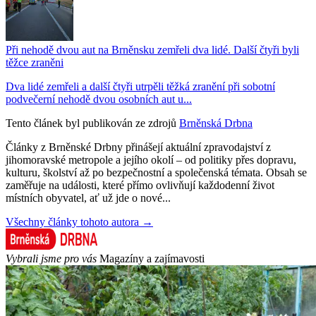
Při nehodě dvou aut na Brněnsku zemřeli dva lidé. Další čtyři byli
těžce zraněni
Dva lidé zemřeli a další čtyři utrpěli těžká zranění při sobotní
podvečerní nehodě dvou osobních aut u...
Tento článek byl publikován ze zdrojů
Brněnská Drbna
Články z Brněnské Drbny přinášejí aktuální zpravodajství z
jihomoravské metropole a jejího okolí – od politiky přes dopravu,
kulturu, školství až po bezpečnostní a společenská témata. Obsah se
zaměřuje na události, které přímo ovlivňují každodenní život
místních obyvatel, ať už jde o nové...
Všechny články tohoto autora →
Vybrali jsme pro vás
Magazíny a zajímavosti