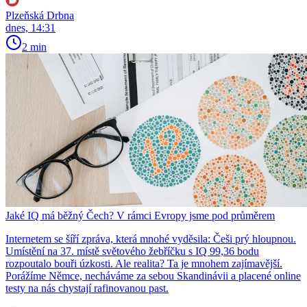
Plzeňská Drbna
dnes, 14:31
2 min
Jaké IQ má běžný Čech? V rámci Evropy jsme pod průměrem
Internetem se šíří zpráva, která mnohé vyděsila: Češi prý hloupnou.
Umístění na 37. místě světového žebříčku s IQ 99,36 bodu
rozpoutalo bouři úzkosti. Ale realita? Ta je mnohem zajímavější.
Porážíme Němce, necháváme za sebou Skandinávii a placené online
testy na nás chystají rafinovanou past.