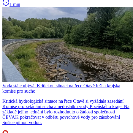
1 min
Voda stále ubývá. Kritickou situaci na řece Otavě řešila krajská
komise pro sucho
Kritická hydrologická situace na řece Otavě si vyžádala zasedání
Komise pro zvládání sucha a nedostatku vody Plzeňského kraje. Na
základě jejího jednání bylo rozhodnuto o žádosti společnosti
ČEVAK pokračovat v odběru povrchové vody pro zásobování
Sušice pitnou vodou.