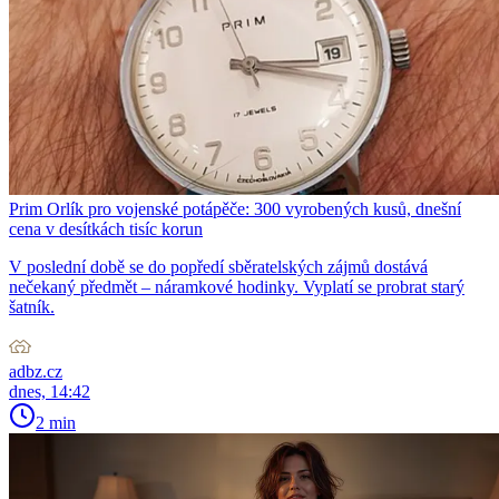
Prim Orlík pro vojenské potápěče: 300 vyrobených kusů, dnešní
cena v desítkách tisíc korun
V poslední době se do popředí sběratelských zájmů dostává
nečekaný předmět – náramkové hodinky. Vyplatí se probrat starý
šatník.
adbz.cz
dnes, 14:42
2 min