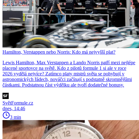
Hamilton, Verstappen nebo Norris: Kdo má nejvyšší plat?
Lewis Hamilton, Max Verstappen a Lando Norris patří mezi nejlépe
placené sportovce na světě. Kdo z pilotů formule 1 si ale v roce
2026 vydělá nejvíce? Zatímco platy mistrů světa se pohybují v
astronomických řádech, nováčci začínají s podstatně skromnějšími
částkami. Podstatnou část výdělku ale tvoří dodatečné bonusy.
SvětFormule.cz
dnes, 14:46
3 min