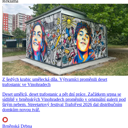
Reklama
Z šedých krabic umělecká díla. Výtvarníci proměnili deset
trafostanic ve Vinohradech
Deset umělců, deset trafostanic a pět dní práce. Začátkem srpna se
sídliště v brněnských Vinohradech proměnilo v originální galerii pod
širým nebem. Streetartový festival TrafoFest 2026 dal distribučním
domkům novou tvář.
Brněnská Drbna