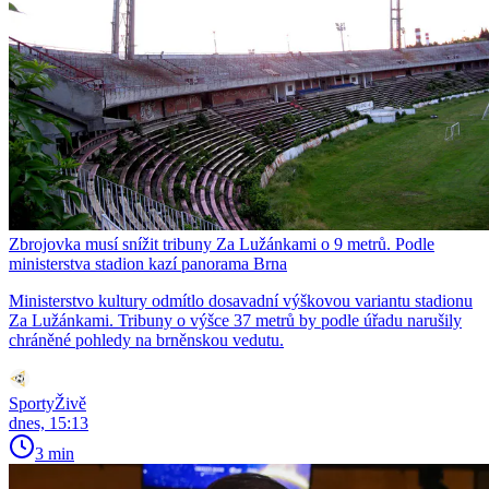
Zbrojovka musí snížit tribuny Za Lužánkami o 9 metrů. Podle
ministerstva stadion kazí panorama Brna
Ministerstvo kultury odmítlo dosavadní výškovou variantu stadionu
Za Lužánkami. Tribuny o výšce 37 metrů by podle úřadu narušily
chráněné pohledy na brněnskou vedutu.
SportyŽivě
dnes, 15:13
3 min