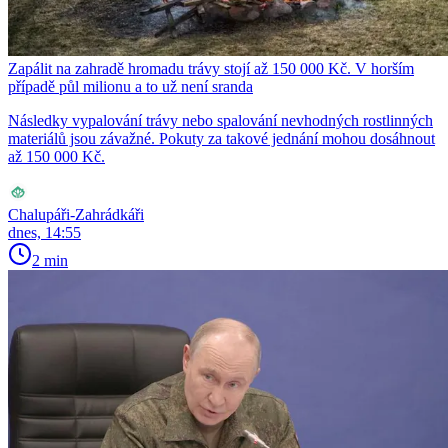
Zapálit na zahradě hromadu trávy stojí až 150 000 Kč. V horším
případě půl milionu a to už není sranda
Následky vypalování trávy nebo spalování nevhodných rostlinných
materiálů jsou závažné. Pokuty za takové jednání mohou dosáhnout
až 150 000 Kč.
Chalupáři-Zahrádkáři
dnes, 14:55
2 min