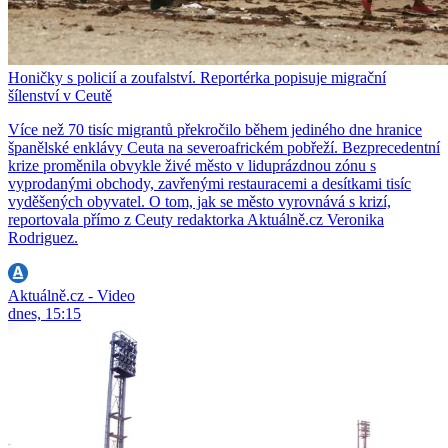
Honičky s policií a zoufalství. Reportérka popisuje migrační
šílenství v Ceutě
Více než 70 tisíc migrantů překročilo během jediného dne hranice
španělské enklávy Ceuta na severoafrickém pobřeží. Bezprecedentní
krize proměnila obvykle živé město v liduprázdnou zónu s
vyprodanými obchody, zavřenými restauracemi a desítkami tisíc
vyděšených obyvatel. O tom, jak se město vyrovnává s krizí,
reportovala přímo z Ceuty redaktorka Aktuálně.cz Veronika
Rodriguez.
Aktuálně.cz - Video
dnes, 15:15