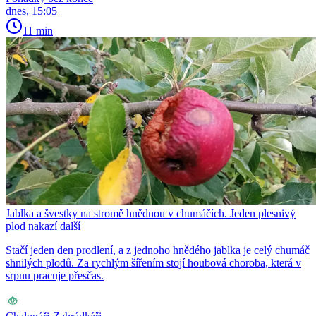
dnes, 15:05
11 min
Jablka a švestky na stromě hnědnou v chumáčích. Jeden plesnivý
plod nakazí další
Stačí jeden den prodlení, a z jednoho hnědého jablka je celý chumáč
shnilých plodů. Za rychlým šířením stojí houbová choroba, která v
srpnu pracuje přesčas.