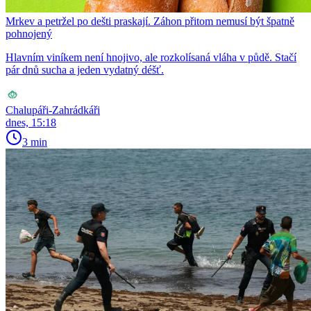
Mrkev a petržel po dešti praskají. Záhon přitom nemusí být špatně
pohnojený
Hlavním viníkem není hnojivo, ale rozkolísaná vláha v půdě. Stačí
pár dnů sucha a jeden vydatný déšť.
Chalupáři-Zahrádkáři
dnes, 15:18
3 min