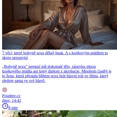
7 věcí, které bohyně sexu dělají jinak. A s krajkovým prádlem to
skoro nesouvisí
„Bohyně sexu“ nemusí mít dokonalé tělo, zásuvku plnou
krajkového prádla ani tajný diplom z akrobacie. Mnohem častěji je
to žena, která přestala během sexu hrát hlavní roli ve filmu, který
sleduje sama ve své hlavě.
Poudree.cz
dnes, 14:42
8 min