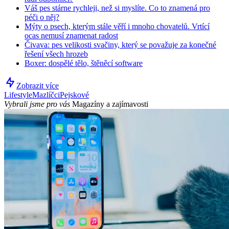
Váš pes stárne rychleji, než si myslíte. Co to znamená pro
péči o něj?
Mýty o psech, kterým stále věří i mnoho chovatelů. Vrtící
ocas nemusí znamenat radost
Čivava: pes velikosti svačiny, který se považuje za konečné
řešení všech hrozeb
Boxer: dospělé tělo, štěněcí software
Zobrazit více
Lifestyle
Mazlíčci
Pejskové
Vybrali jsme pro vás
Magazíny a zajímavosti