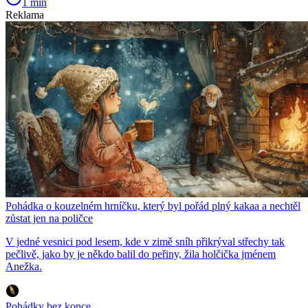
1 min
Reklama
Pohádka o kouzelném hrníčku, který byl pořád plný kakaa a nechtěl
zůstat jen na poličce
V jedné vesnici pod lesem, kde v zimě sníh přikrýval střechy tak
pečlivě, jako by je někdo balil do peřiny, žila holčička jménem
Anežka.
Pohádky bez konce