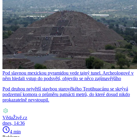
Pod slavnou mexickou pyramidou vede tajný tunel. Archeologové v
něm hledali vstup do podsvětí, objevilo se něco zajímavějšího
Pod druhou největší stavbou starověkého Teotihuacánu se skrývá
podzemní komora o průměru patnácti metrů, do které dosud nikdo
prokazatelně nevstoupil.
VědaŽivě.cz
dnes, 14:36
4 min