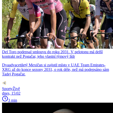
Del Toro podepsal smlouvu do roku 2031. V pelotonu má delší
kontrakt než Pogačar, jeho vlastní týmový lídr
Dvaadvacetiletý Mexičan si zajistil místo v UAE Team Emirates-
XRG až do konce sezony 2031, o rok déle, než má podepsáno sám
Tadej Pogačar.
SportyŽivě
dnes, 15:02
3 min