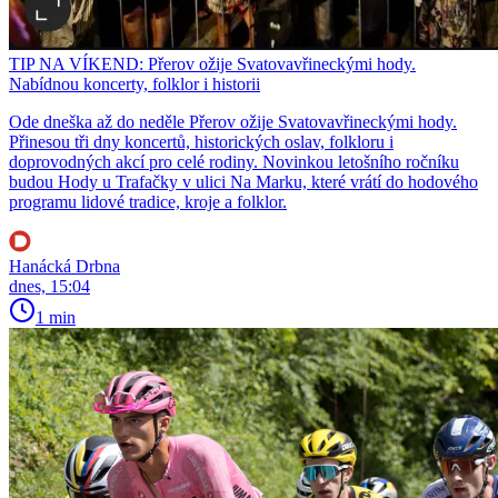
TIP NA VÍKEND: Přerov ožije Svatovavřineckými hody.
Nabídnou koncerty, folklor i historii
Ode dneška až do neděle Přerov ožije Svatovavřineckými hody.
Přinesou tři dny koncertů, historických oslav, folkloru i
doprovodných akcí pro celé rodiny. Novinkou letošního ročníku
budou Hody u Trafačky v ulici Na Marku, které vrátí do hodového
programu lidové tradice, kroje a folklor.
Hanácká Drbna
dnes, 15:04
1 min