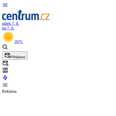
pátek 7. 8.
pá 7. 8.
26°C
Přihlášení
Reklama