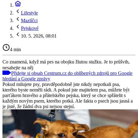
Lifestyle
Mazlíčci
Pejskové
10. 5. 2026, 08:01
4 min
Co znamená, když má pes na obojku žlutou stužku. Je to průšvih,
nesahejte na něj
Přidejte si obsah Centrum.cz do oblíbených zdrojů pro Google
hledání a Google zprávy
Pokud milujete psy, pravděpodobně jste nikdy nepotkali psa,
kterého byste neměli rádi. A pokud jste majitelem psa, můžete být
parťákem hravého a přátelského pejska, který se chce spřátelit s
každým novým psem, kterého potká. Ale fakta o psech jsou jasná a
je jisté, že žádní dva psi nejsou stejní.