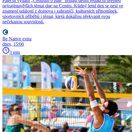
Páteční vydání „Centrum o páté“ přináší denní redakční přehled
nejzajímavějších témat dne na Centru. Klidný letní den se nesl ve
znamení událostí z domova i zahraničí, kulturních připomínek,
sportovních příběhů i témat, která dokážou překvapit svou
nečekanou souvislostí.
Be Native extra
dnes, 15:00
3 min