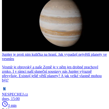
Jupiter je proti nim kulička na hraní. Jak vypadají největší planety ve
vesmíru
Vesmír je obrovský a naše Země je v něm jen drobné prachové
zrnko. I v rámci naší sluneční soustavy nás Jupiter výrazně
převyšuje. Existují ještě větší planety? A jak velké vlastně mohou
být?
NESPECHEJ.cz
dnes, 15:00
3 min