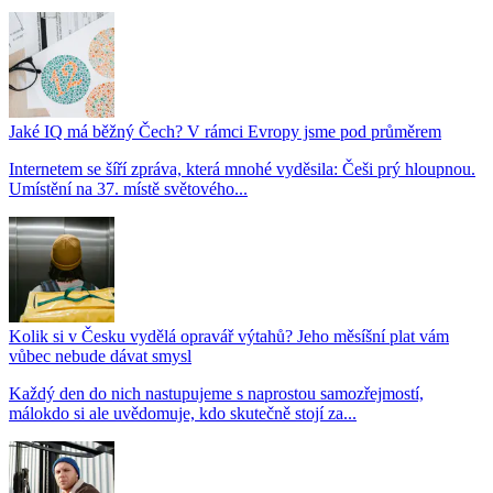
Jaké IQ má běžný Čech? V rámci Evropy jsme pod průměrem
Internetem se šíří zpráva, která mnohé vyděsila: Češi prý hloupnou.
Umístění na 37. místě světového...
Kolik si v Česku vydělá opravář výtahů? Jeho měsíšní plat vám
vůbec nebude dávat smysl
Každý den do nich nastupujeme s naprostou samozřejmostí,
málokdo si ale uvědomuje, kdo skutečně stojí za...