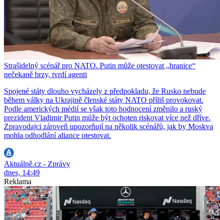
Strašidelný scénář pro NATO. Putin může otestovat „hranice“
nečekaně brzy, tvrdí agenti
Spojené státy dlouho vycházely z předpokladu, že Rusko nebude
během války na Ukrajině členské státy NATO příliš provokovat.
Podle amerických médií se však toto hodnocení změnilo a ruský
prezident Vladimir Putin může být ochoten riskovat více než dříve.
Zpravodajci zároveň upozorňují na několik scénářů, jak by Moskva
mohla odhodlání aliance otestovat.
Aktuálně.cz - Zprávy
dnes, 14:49
Reklama