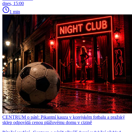
dnes, 15:00
1 min
CENTRUM o páté: Pikantní kauza v korejském fotbalu a pražský
sklep odpovídá cenou plážovému domu v cizině