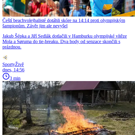
Čeští beachvolejbalisté dotáhli skóre na 14:14 proti olympijským
šampionům. Závěr jim ale nevyšel
Jakub Šépka a Jiří Sedlák dotlačili v Hamburku olympijské vítěze
Mola a Søruma do tie-breaku. Dva body od senzace skončili s
prázdnou.
SportyŽivě
dnes, 14:56
3 min