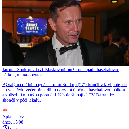
Jaromír Soukup v krvi: Maskovaní muži ho napadli basebalovou
pálkou, nutná operace
Bývalý mediální magnát Jaromír Soukup (57) skončil v krvi poté, co
ho ve středu večer přepadli maskovaní útočníci basebalovou pálkou
a způsobili mu tržná poranění. Někdejší majitel TV Barrandov
skončil v péči lékařů.
Aplausin.cz
dnes, 15:08