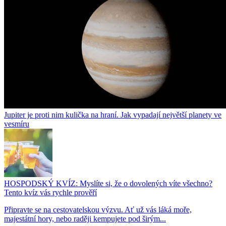
Jupiter je proti nim kulička na hraní. Jak vypadají největší planety ve
vesmíru
HOSPODSKÝ KVÍZ: Myslíte si, že o dovolených víte všechno?
Tento kvíz vás rychle prověří
Připravte se na cestovatelskou výzvu. Ať už vás láká moře,
majestátní hory, nebo raději kempujete pod širým...