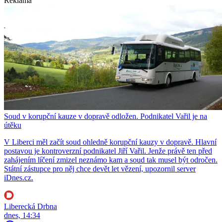
Reklama
Soud v korupční kauze v dopravě odložen. Podnikatel Vařil je na
útěku
V Liberci měl začít soud ohledně korupční kauzy v dopravě. Hlavní
postavou je kontroverzní podnikatel Jiří Vařil. Jenže právě ten před
zahájením líčení zmizel neznámo kam a soud tak musel být odročen.
Státní zástupce pro něj chce devět let vězení, upozornil server
iDnes.cz.
Liberecká Drbna
dnes, 14:34