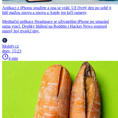
Aplikaci z iPhonu smažete a ona se vrátí. Už čtvrtý den po sobě ji
lidé mažou znovu a znovu a Apple jen krčí rameny
Meditační aplikace Headspace se uživatelům iPhone po smazání
sama vrací. Desítky hlášení na Redditu i Hacker News popisují
marný boj trvající dny.
Mobify.cz
dnes, 15:23
4 min