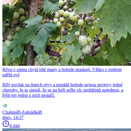
Réva v srpnu chytá bílé mapy a bobule praskají. Vlhko s vedrem
udělá své
Bílý povlak na listech révy a prasklé bobule nejsou projevy jedné
choroby. Je to signál, že se na keři sešlo víc problémů najednou, a
řešit jen jeden z nich nestačí.
Chalupáři-Zahrádkáři
dnes, 14:37
4 min