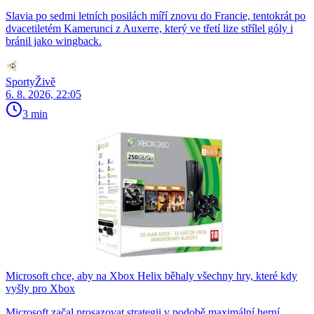
Slavia po sedmi letních posilách míří znovu do Francie, tentokrát po
dvacetiletém Kamerunci z Auxerre, který ve třetí lize střílel góly i
bránil jako wingback.
SportyŽivě
6. 8. 2026, 22:05
3 min
Microsoft chce, aby na Xbox Helix běhaly všechny hry, které kdy
vyšly pro Xbox
Microsoft začal prosazovat strategii v podobě maximální herní