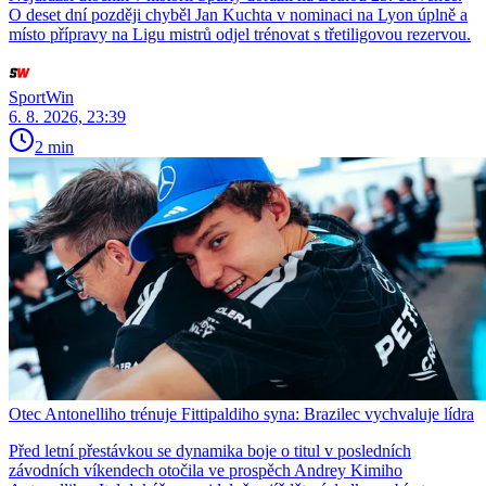
O deset dní později chyběl Jan Kuchta v nominaci na Lyon úplně a
místo přípravy na Ligu mistrů odjel trénovat s třetiligovou rezervou.
SportWin
6. 8. 2026, 23:39
2 min
Otec Antonelliho trénuje Fittipaldiho syna: Brazilec vychvaluje lídra
Před letní přestávkou se dynamika boje o titul v posledních
závodních víkendech otočila ve prospěch Andrey Kimiho