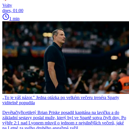
Volty
dnes, 01:00
1 min
„To je váš názor." Jedna otázka po velkém večeru trenéra Sparty
viditelně popudila
Devětačtyřicetiletý Brian Priske posadil kapitána na lavičku a do
základní sestavy poslal muže, který byl ve Spartě sotva čtyři dny. Po
výhře 2:1 nad Lyonem mluvil o jednom z nejsilnějších večerů, jaké
na Letné za svého druhého angažmá zažil.