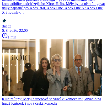
kompatibility nadcházejícího Xbox Helix. Měly by na něm fungovat
tituly napsané pro Xbox 360, Xbox One, Xbox One S / Xbox One
X i novinky…
diit.cz
6. 8. 2026, 22:00
1 min
Kulturní tipy: Meryl Streepová se vrací v ikonické roli, divadlo na
hradě Kašperk i nová česká komedie