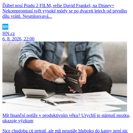
Ďábel nosí Pradu 2 FILM, režie David Frankel, na Disney+
Nekompromisní svět vysoké módy se po dvaceti letech od prvního
dílu vrátil. Nesmlouvavá...
HN.cz
6. 8. 2026, 22:00
Mít finanční potíže v produktivním věku? Urychlí to stárnutí mozku,
ukazuje výzkum
Sice chudoba cti netratí, ale mít neustále hluboko do kapsy není nic