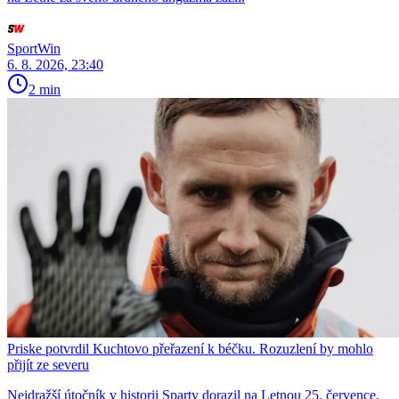
SportWin
6. 8. 2026, 23:40
2 min
Priske potvrdil Kuchtovo přeřazení k béčku. Rozuzlení by mohlo
přijít ze severu
Nejdražší útočník v historii Sparty dorazil na Letnou 25. července.