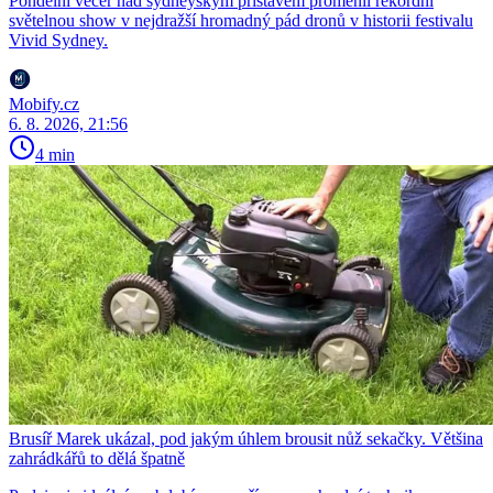
Pondělní večer nad sydneyským přístavem proměnil rekordní
světelnou show v nejdražší hromadný pád dronů v historii festivalu
Vivid Sydney.
Mobify.cz
6. 8. 2026, 21:56
4 min
Brusíř Marek ukázal, pod jakým úhlem brousit nůž sekačky. Většina
zahrádkářů to dělá špatně