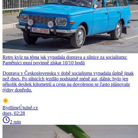
Retro kvíz na téma jak vypadala doprava a silnice za socialismu:
Pamětníci musí povinně získat 10/10 bodů
Doprava v Československu v době socialismu vypadala úplně jinak
než dnes. Po silnicích jezdilo podstatně méně aut, dálnic bylo jen
několik desítek kilometrů a cesta na dovolenou se často plánovala
týdny dopředu.
BydlímeÚtulně.cz
dnes, 02:28
2 min