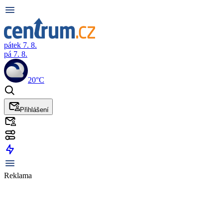
pátek 7. 8.
pá 7. 8.
20°C
Přihlášení
Reklama