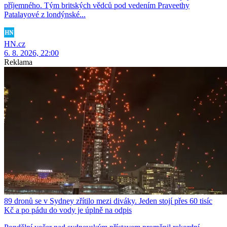
příjemného. Tým britských vědců pod vedením Praveethy
Patalayové z londýnské...
HN.cz
6. 8. 2026, 22:00
Reklama
89 dronů se v Sydney zřítilo mezi diváky. Jeden stojí přes 60 tisíc
Kč a po pádu do vody je úplně na odpis