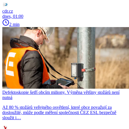
cdr.cz
dnes, 01:00
2 min
Defektoskopie šetří obcím miliony. Výměna většiny stožárů není
nutná
Až 80 % stožárů veřejného osvětlení, které obce považují za
dosloužilé, může podle měření společnosti ČEZ ESL bezpečně
sloužit i…