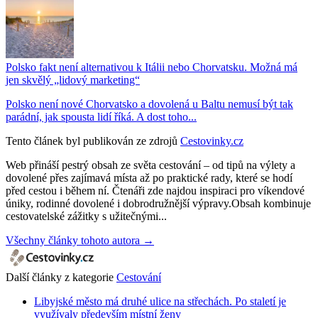
Polsko fakt není alternativou k Itálii nebo Chorvatsku. Možná má
jen skvělý „lidový marketing“
Polsko není nové Chorvatsko a dovolená u Baltu nemusí být tak
parádní, jak spousta lidí říká. A dost toho...
Tento článek byl publikován ze zdrojů
Cestovinky.cz
Web přináší pestrý obsah ze světa cestování – od tipů na výlety a
dovolené přes zajímavá místa až po praktické rady, které se hodí
před cestou i během ní. Čtenáři zde najdou inspiraci pro víkendové
úniky, rodinné dovolené i dobrodružnější výpravy.Obsah kombinuje
cestovatelské zážitky s užitečnými...
Všechny články tohoto autora →
Další články z kategorie
Cestování
Libyjské město má druhé ulice na střechách. Po staletí je
využívaly především místní ženy