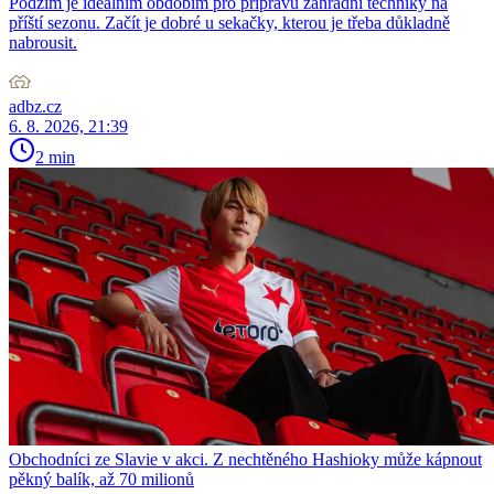
Podzim je ideálním obdobím pro přípravu zahradní techniky na
příští sezonu. Začít je dobré u sekačky, kterou je třeba důkladně
nabrousit.
adbz.cz
6. 8. 2026, 21:39
2 min
Obchodníci ze Slavie v akci. Z nechtěného Hashioky může kápnout
pěkný balík, až 70 milionů