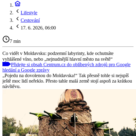
Lifestyle
Cestování
17. 6. 2026, 06:00
7 min
Co vidět v Moldavsku: podzemní labyrinty, kde ochutnáte
vyhlášené víno, nebo „nejnudnější hlavní město na světě“
Přidejte si obsah Centrum.cz do oblíbených zdrojů pro Google
hledání a Google zprávy
„Pojedu na dovolenou do Moldavska!“ Tak přesně tohle si nejspíš
ještě moc lidí neřeklo. Přesto tahle malá země stojí aspoň za krátkou
návštěvu.