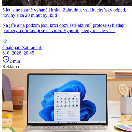
5 let jsme marně vyháněli krtka. Zahradník vzal kuchyňský odpad,
noviny a za 20 minut byl klid
Na jaře a na podzim jsou krtci obzvláště aktivní, protože si hledají
partnery a připravují se na zimu. Vypudit je tedy musíte včas.
Chalupáři-Zahrádkáři
6. 8. 2026, 20:45
2 min
Reklama