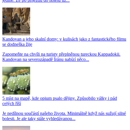
jediné. Že po příjezdu do hotelu už...
Kandovan a jeho skalní domy: v kulisách jako z fantastického filmu
se dodneška žije
Zapomeňte na chvíli na turisty přeplněnou tureckou Kappadokii.
Kandovan na severozápadě Íránu nabízí něco...
5 míst na mapě, kde opium psalo dějiny. Způsobilo války i pád
celých říší
Je nedílnou součástí našeho života. Minimálně když nás sužují silné
bolesti. Je ale taky stále vyhledávanou...