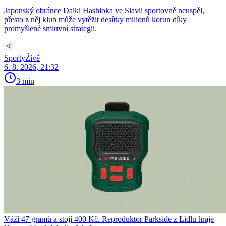
Japonský obránce Daiki Hashioka ve Slavii sportovně neuspěl,
přesto z něj klub může vytěžit desítky milionů korun díky
promyšlené smluvní strategii.
SportyŽivě
6. 8. 2026, 21:32
3 min
Váží 47 gramů a stojí 400 Kč. Reproduktor Parkside z Lidlu hraje