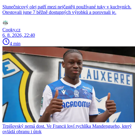
Slunečnicový olej patří mezi nejčastěji používané tuky v kuchyních.
Otestovali jsme 7 běžně dostupných výrobků a porovnali je.
Cooky.cz
6. 8. 2026, 22:40
4 min
Trpišovský nemá dost. Ve Francii loví rychlíka Mandengueho, který
ovládá obranu i útok