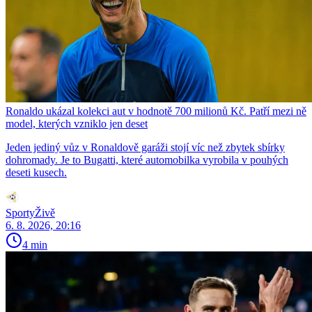
Ronaldo ukázal kolekci aut v hodnotě 700 milionů Kč. Patří mezi ně
model, kterých vzniklo jen deset
Jeden jediný vůz v Ronaldově garáži stojí víc než zbytek sbírky
dohromady. Je to Bugatti, které automobilka vyrobila v pouhých
deseti kusech.
SportyŽivě
6. 8. 2026, 20:16
4 min