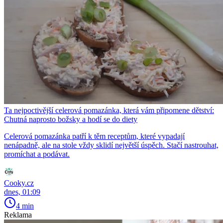
Ta nejpoctivější celerová pomazánka, která vám připomene dětství:
Chutná naprosto božsky a hodí se do diety
Celerová pomazánka patří k těm receptům, které vypadají
nenápadně, ale na stole vždy sklidí největší úspěch. Stačí nastrouhat,
promíchat a podávat.
Cooky.cz
dnes, 01:09
4 min
Reklama