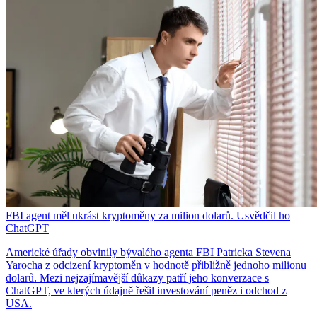
FBI agent měl ukrást kryptoměny za milion dolarů. Usvědčil ho
ChatGPT
Americké úřady obvinily bývalého agenta FBI Patricka Stevena
Yarocha z odcizení kryptoměn v hodnotě přibližně jednoho milionu
dolarů. Mezi nejzajímavější důkazy patří jeho konverzace s
ChatGPT, ve kterých údajně řešil investování peněz i odchod z
USA.