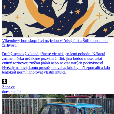
Víkendový horoskop: Lvi rozjedou vášnivý flirt a Štíři propadnou
žárlivosti
Druhý srpnový víkend přinese víc než jen letní pohodu. Některá
znamení čeká nečekané pozvání či flirt, jiná budou muset ustát
citlivý rozhovor, změnu plánů nebo návrat starých pochybností.
Hvězdy napoví, komu prospěje odvaha, kdo by měl zpomalit a kdo
tentokrát nesmí ignorovat vlastní intuici.
Žena.cz
dnes, 02:59