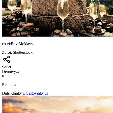
co vidět v Moldavsku
Zdroj
:
Shutterstock
Sdílet
Denní
výzva
0
Reklama
Další články z
Cestovinky.cz