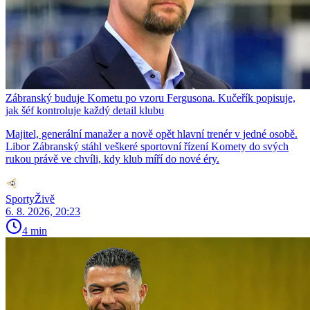
Zábranský buduje Kometu po vzoru Fergusona. Kučeřík popisuje,
jak šéf kontroluje každý detail klubu
Majitel, generální manažer a nově opět hlavní trenér v jedné osobě.
Libor Zábranský stáhl veškeré sportovní řízení Komety do svých
rukou právě ve chvíli, kdy klub míří do nové éry.
SportyŽivě
6. 8. 2026, 20:23
4 min