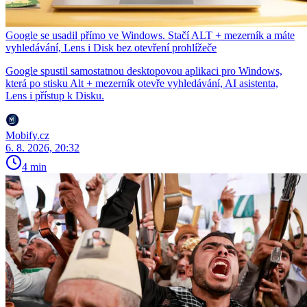
Google se usadil přímo ve Windows. Stačí ALT + mezerník a máte
vyhledávání, Lens i Disk bez otevření prohlížeče
Google spustil samostatnou desktopovou aplikaci pro Windows,
která po stisku Alt + mezerník otevře vyhledávání, AI asistenta,
Lens i přístup k Disku.
Mobify.cz
6. 8. 2026, 20:32
4 min