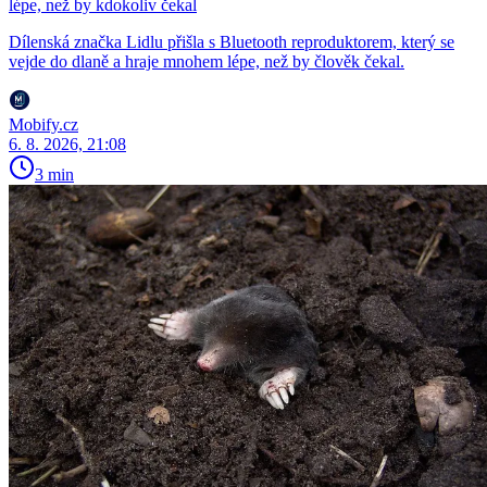
lépe, než by kdokoliv čekal
Dílenská značka Lidlu přišla s Bluetooth reproduktorem, který se
vejde do dlaně a hraje mnohem lépe, než by člověk čekal.
Mobify.cz
6. 8. 2026, 21:08
3 min