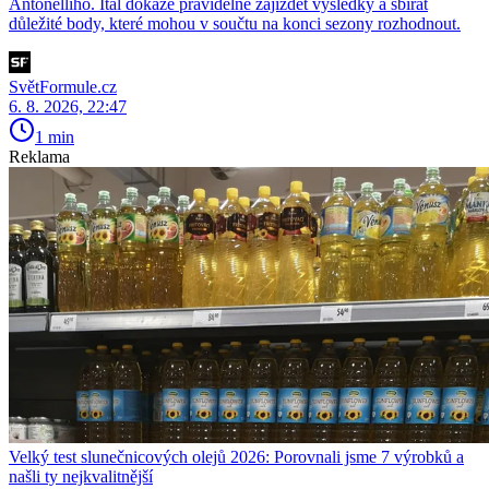
Antonelliho. Ital dokáže pravidelně zajíždět výsledky a sbírat
důležité body, které mohou v součtu na konci sezony rozhodnout.
SvětFormule.cz
6. 8. 2026, 22:47
1 min
Reklama
Velký test slunečnicových olejů 2026: Porovnali jsme 7 výrobků a
našli ty nejkvalitnější