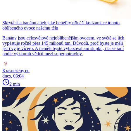
Skrytá síla banánu aneb jaké benefity přináší konzumace tohoto
oblíbeného ovoce našemu tělu
Banány jsou celosvětově nejoblíbenějším ovocem, ve světě se jich
vypěstuje ročně přes 145 milionů tun. Důvodů, proč byste je měli
jíst i vy je vícero. A neměli byste vyhazovat ani slupku, i ta se řadí
podle výzkumů vědců mezi superpotraviny.
Krasnezeny.eu
dnes, 03:04
2 min