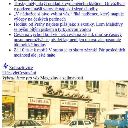
Trosky měly ukrýt poklad z vypleněného kláštera. Odvážlivci
v podzemí našli varovné nápisy i slepé chodby
„V nádražce si pivo vybírá vás,“ říká nadšenec, který mapuje
výčepy na českých perónech
Hodinu od Prahy najdete pláž jako z exotiky. Lom Maledivy
se pyšní bílým pískem a tyrkysovou vodou
Cesta na východ bolí víc než cesta na západ: proč se časový
posun neprožívá stejně. Jet lag není jen únava, ale posunuté
biologické hodiny
Za 10 tisíc k moři? V srpnu je to skoro zázrak! Pár posledních
možností ale ještě máte
Zobrazit více
Lifestyle
Cestování
Vybrali jsme pro vás
Magazíny a zajímavosti