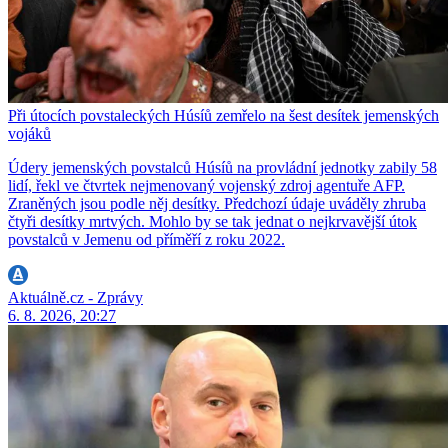
Při útocích povstaleckých Húsíů zemřelo na šest desítek jemenských
vojáků
Údery jemenských povstalců Húsíů na provládní jednotky zabily 58
lidí, řekl ve čtvrtek nejmenovaný vojenský zdroj agentuře AFP.
Zraněných jsou podle něj desítky. Předchozí údaje uváděly zhruba
čtyři desítky mrtvých. Mohlo by se tak jednat o nejkrvavější útok
povstalců v Jemenu od příměří z roku 2022.
Aktuálně.cz - Zprávy
6. 8. 2026, 20:27