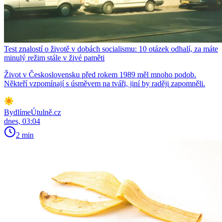
Test znalostí o životě v dobách socialismu: 10 otázek odhalí, za máte
minulý režim stále v živé paměti
Život v Československu před rokem 1989 měl mnoho podob.
Někteří vzpomínají s úsměvem na tváři, jiní by raději zapomněli.
BydlímeÚtulně.cz
dnes, 03:04
2 min