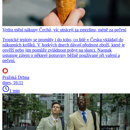
Vedra mění nákupy Čechů, víc utrácejí za zmrzlinu, méně za pečení
Tropické teploty se promítly i do toho, co lidé v Česku vkládají do
nákupních košíků. V horkých dnech dávají přednost zboží, které je
osvěží nebo jim pomůže zvládnout pobyt na slunci. Naopak
ustupuje zájem o některé potraviny běžně používané při vaření a
pečení.
Pražská Drbna
dnes, 16:11
1 min