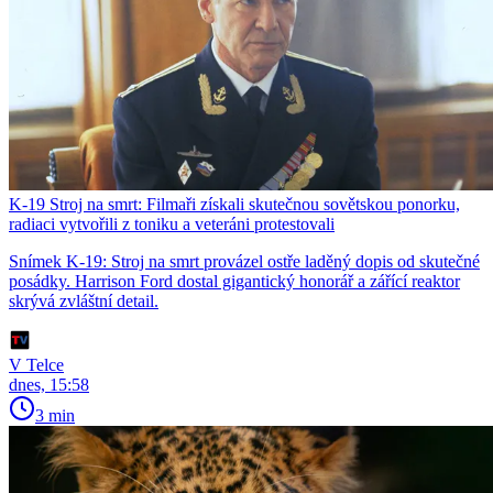
K-19 Stroj na smrt: Filmaři získali skutečnou sovětskou ponorku,
radiaci vytvořili z toniku a veteráni protestovali
Snímek K-19: Stroj na smrt provázel ostře laděný dopis od skutečné
posádky. Harrison Ford dostal gigantický honorář a zářící reaktor
skrývá zvláštní detail.
V Telce
dnes, 15:58
3 min