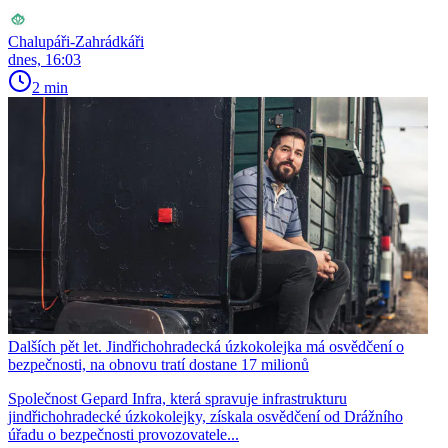
Chalupáři-Zahrádkáři
dnes, 16:03
2 min
Dalších pět let. Jindřichohradecká úzkokolejka má osvědčení o
bezpečnosti, na obnovu tratí dostane 17 milionů
Společnost Gepard Infra, která spravuje infrastrukturu
jindřichohradecké úzkokolejky, získala osvědčení od Drážního
úřadu o bezpečnosti provozovatele...