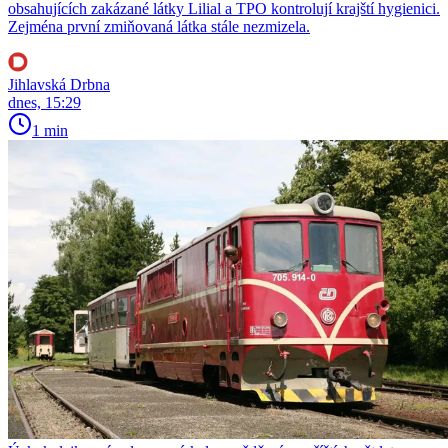
obsahujících zakázané látky Lilial a TPO kontrolují krajští hygienici.
Zejména první zmiňovaná látka stále nezmizela.
Jihlavská Drbna
dnes, 15:29
1 min