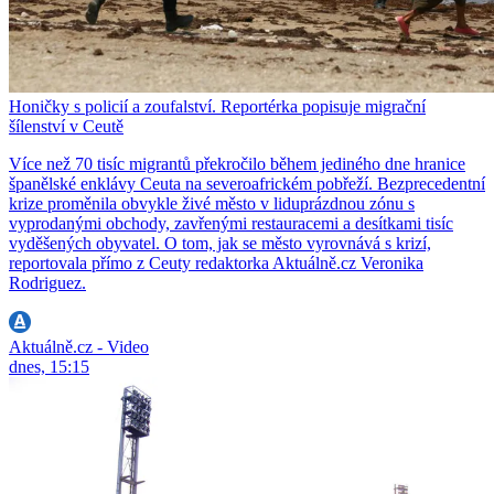
Honičky s policií a zoufalství. Reportérka popisuje migrační
šílenství v Ceutě
Více než 70 tisíc migrantů překročilo během jediného dne hranice
španělské enklávy Ceuta na severoafrickém pobřeží. Bezprecedentní
krize proměnila obvykle živé město v liduprázdnou zónu s
vyprodanými obchody, zavřenými restauracemi a desítkami tisíc
vyděšených obyvatel. O tom, jak se město vyrovnává s krizí,
reportovala přímo z Ceuty redaktorka Aktuálně.cz Veronika
Rodriguez.
Aktuálně.cz - Video
dnes, 15:15