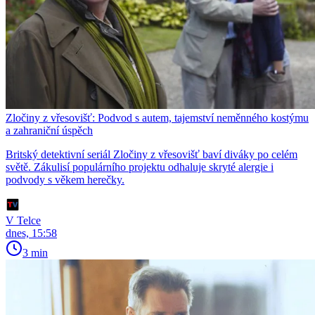
Zločiny z vřesovišť: Podvod s autem, tajemství neměnného kostýmu
a zahraniční úspěch
Britský detektivní seriál Zločiny z vřesovišť baví diváky po celém
světě. Zákulisí populárního projektu odhaluje skryté alergie i
podvody s věkem herečky.
V Telce
dnes, 15:58
3 min