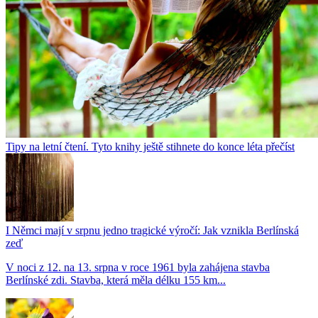
Tipy na letní čtení. Tyto knihy ještě stihnete do konce léta přečíst
I Němci mají v srpnu jedno tragické výročí: Jak vznikla Berlínská
zeď
V noci z 12. na 13. srpna v roce 1961 byla zahájena stavba
Berlínské zdi. Stavba, která měla délku 155 km...