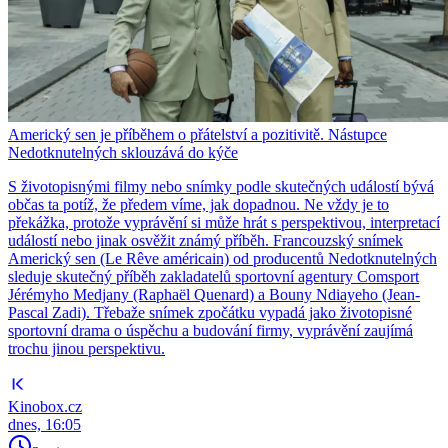
Americký sen je příběhem o přátelství a pozitivitě. Nástupce
Nedotknutelných sklouzává do kýče
S životopisnými filmy nebo snímky podle skutečných událostí bývá
občas ta potíž, že předem víme, jak dopadnou. Ne vždy je to
překážka, protože vyprávění si může hrát s perspektivou, interpretací
událostí nebo jinak osvěžit známý příběh. Francouzský snímek
Americký sen (Le Rêve américain) od producentů Nedotknutelných
sleduje skutečný příběh zakladatelů sportovní agentury Comsport
Jérémyho Medjany (Raphaël Quenard) a Bouny Ndiayeho (Jean-
Pascal Zadi). Třebaže snímek zpočátku vypadá jako životopisné
sportovní drama o úspěchu a budování firmy, vyprávění zaujímá
trochu jinou perspektivu.
Kinobox.cz
dnes, 16:05