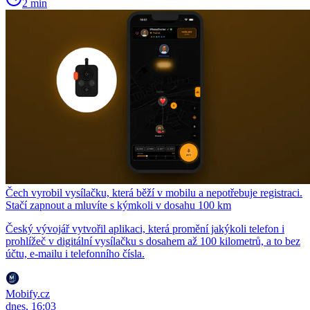
2 min
Čech vyrobil vysílačku, která běží v mobilu a nepotřebuje registraci.
Stačí zapnout a mluvíte s kýmkoli v dosahu 100 km
Český vývojář vytvořil aplikaci, která promění jakýkoli telefon i
prohlížeč v digitální vysílačku s dosahem až 100 kilometrů, a to bez
účtu, e-mailu i telefonního čísla.
Mobify.cz
dnes, 16:03