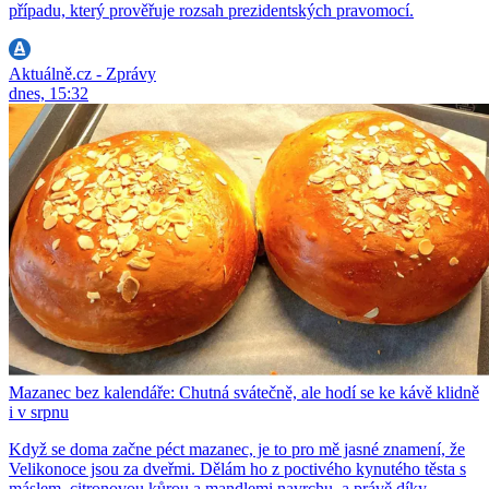
případu, který prověřuje rozsah prezidentských pravomocí.
Aktuálně.cz - Zprávy
dnes, 15:32
Mazanec bez kalendáře: Chutná svátečně, ale hodí se ke kávě klidně
i v srpnu
Když se doma začne péct mazanec, je to pro mě jasné znamení, že
Velikonoce jsou za dveřmi. Dělám ho z poctivého kynutého těsta s
máslem, citronovou kůrou a mandlemi navrchu, a právě díky