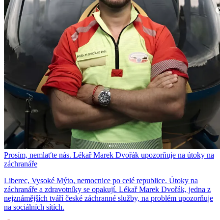
Prosím, nemlaťte nás. Lékař Marek Dvořák upozorňuje na útoky na
záchranáře
Liberec, Vysoké Mýto, nemocnice po celé republice. Útoky na
záchranáře a zdravotníky se opakují. Lékař Marek Dvořák, jedna z
nejznámějších tváří české záchranné služby, na problém upozorňuje
na sociálních sítích.