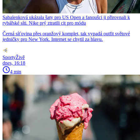
Sabalenková ukázala šaty pro US Open a fanoušci ji přirovnali k
rybářské síti. Nike prý ztratili cit pro módu
Černá síťovina přes oranžový komplet, tak vypadá outfit světové
jedničky pro New York. Internet se chytil za hlavu.
SportyŽivě
dnes, 16:18
4 min