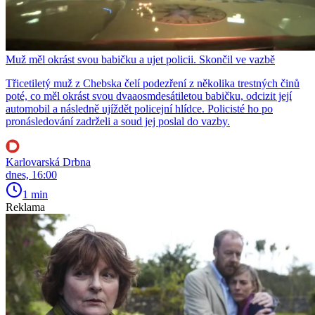
Muž měl okrást svou babičku a ujet policii. Skončil ve vazbě
Třicetiletý muž z Chebska čelí podezření z několika trestných činů
poté, co měl okrást svou dvaaosmdesátiletou babičku, odcizit její
automobil a následně ujíždět policejní hlídce. Policisté ho po
pronásledování zadrželi a soud jej poslal do vazby.
Karlovarská Drbna
dnes, 16:00
1 min
Reklama