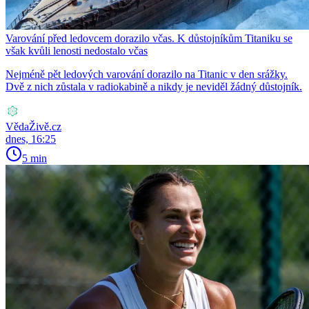
Varování před ledovcem dorazilo včas. K důstojníkům Titaniku se
však kvůli lenosti nedostalo včas
Nejméně pět ledových varování dorazilo na Titanic v den srážky.
Dvě z nich zůstala v radiokabině a nikdy je neviděl žádný důstojník.
VědaŽivě.cz
dnes, 16:25
5 min