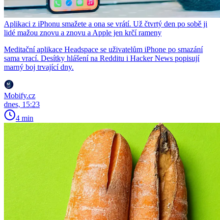
Aplikaci z iPhonu smažete a ona se vrátí. Už čtvrtý den po sobě ji
lidé mažou znovu a znovu a Apple jen krčí rameny
Meditační aplikace Headspace se uživatelům iPhone po smazání
sama vrací. Desítky hlášení na Redditu i Hacker News popisují
marný boj trvající dny.
Mobify.cz
dnes, 15:23
4 min