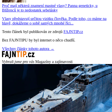
Proč mají některá znamení mastné vlasy? Panna geneticky, u
Blíženců je to nedostatek sebelásky
Vlasy představují určitou vizitku člověka. Podle toho, co máme na
hlavě, dokážeme o sobě samých mnohé říci...
Tento článek byl publikován ze zdrojů
FAJNTIP.cz
Bez FAJNTIPU by byl internet o něco chudší.
Všechny články tohoto autora →
Vybrali jsme pro vás
Magazíny a zajímavosti