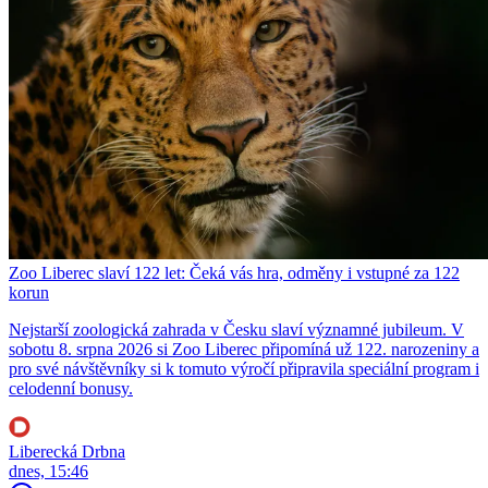
Zoo Liberec slaví 122 let: Čeká vás hra, odměny i vstupné za 122
korun
Nejstarší zoologická zahrada v Česku slaví významné jubileum. V
sobotu 8. srpna 2026 si Zoo Liberec připomíná už 122. narozeniny a
pro své návštěvníky si k tomuto výročí připravila speciální program i
celodenní bonusy.
Liberecká Drbna
dnes, 15:46