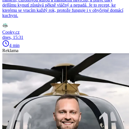
delšímu kynutí zůstává pěkně vláčný a nepadá. Je to recept, ke
kterému se vracím každý rok, protože funguje i v obyčejné domácí
kuchyni.
Cooky.cz
dnes, 15:31
4 min
Reklama