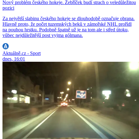
Nový problém českého hokeje. Žebříček budí strach o veledůležitou
pozici
Za největší slabinu českého hokeje se dlouhodobě označuje obrana.
Hlavně proto, že počet tuzemských beků v zámořské NHL prořídl
na pouhou hrstku. Podobně špatně už je na tom ale i střed útoku,
vůbec nejdůležitější post vyjma gólmana.
Aktuálně.cz - Sport
dnes, 16:01