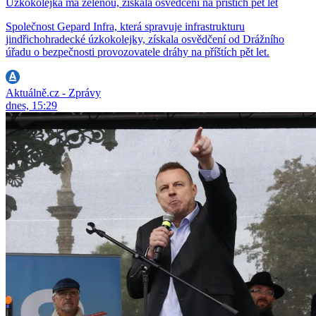
Úzkokolejka má zelenou, získala osvědčení na příštích pět let
Společnost Gepard Infra, která spravuje infrastrukturu
jindřichohradecké úzkokolejky, získala osvědčení od Drážního
úřadu o bezpečnosti provozovatele dráhy na příštích pět let.
Aktuálně.cz - Zprávy
dnes, 15:29