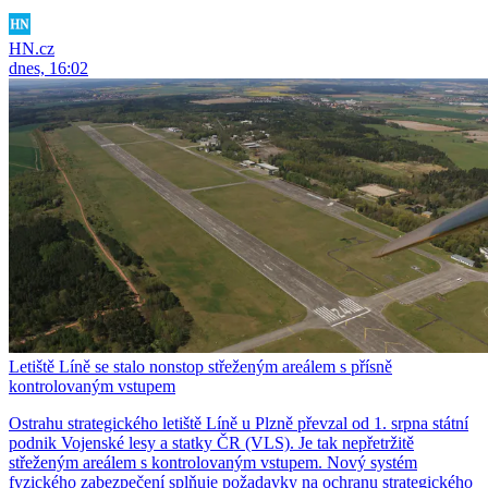
HN.cz
dnes, 16:02
Letiště Líně se stalo nonstop střeženým areálem s přísně
kontrolovaným vstupem
Ostrahu strategického letiště Líně u Plzně převzal od 1. srpna státní
podnik Vojenské lesy a statky ČR (VLS). Je tak nepřetržitě
střeženým areálem s kontrolovaným vstupem. Nový systém
fyzického zabezpečení splňuje požadavky na ochranu strategického