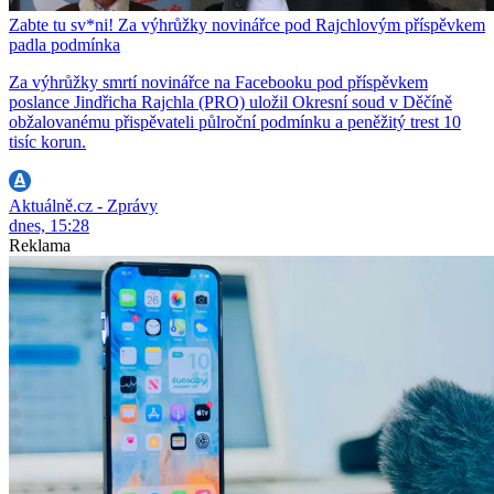
Zabte tu sv*ni! Za výhrůžky novinářce pod Rajchlovým příspěvkem
padla podmínka
Za výhrůžky smrtí novinářce na Facebooku pod příspěvkem
poslance Jindřicha Rajchla (PRO) uložil Okresní soud v Děčíně
obžalovanému přispěvateli půlroční podmínku a peněžitý trest 10
tisíc korun.
Aktuálně.cz - Zprávy
dnes, 15:28
Reklama