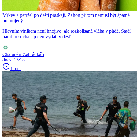
Mrkev a petržel po dešti praskají. Záhon přitom nemusí být špatně
pohnojený
Hlavním viníkem není hnojivo, ale rozkolísaná vláha v půdě. Stačí
pár dnů sucha a jeden vydatný déšť.
Chalupáři-Zahrádkáři
dnes, 15:18
3 min