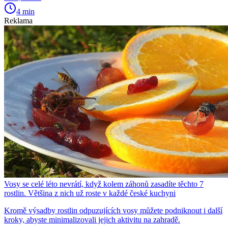
4 min
Reklama
Vosy se celé léto nevrátí, když kolem záhonů zasadíte těchto 7
rostlin. Většina z nich už roste v každé české kuchyni
Kromě výsadby rostlin odpuzujících vosy můžete podniknout i další
kroky, abyste minimalizovali jejich aktivitu na zahradě.