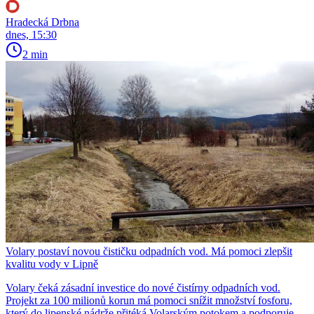
Hradecká Drbna
dnes, 15:30
2 min
Volary postaví novou čističku odpadních vod. Má pomoci zlepšit
kvalitu vody v Lipně
Volary čeká zásadní investice do nové čistírny odpadních vod.
Projekt za 100 milionů korun má pomoci snížit množství fosforu,
který do lipenské nádrže přitéká Volarským potokem a podporuje