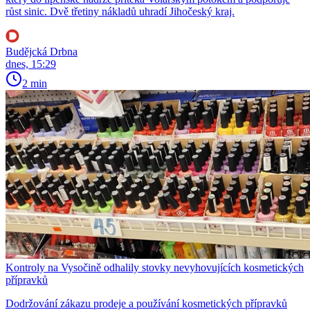
růst sinic. Dvě třetiny nákladů uhradí Jihočeský kraj.
Budějcká Drbna
dnes, 15:29
2 min
Kontroly na Vysočině odhalily stovky nevyhovujících kosmetických
přípravků
Dodržování zákazu prodeje a používání kosmetických přípravků