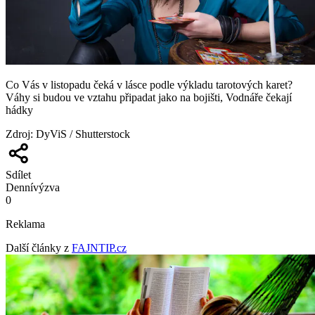
Co Vás v listopadu čeká v lásce podle výkladu tarotových karet?
Váhy si budou ve vztahu připadat jako na bojišti, Vodnáře čekají
hádky
Zdroj
:
DyViS / Shutterstock
Sdílet
Denní
výzva
0
Reklama
Další články z
FAJNTIP.cz