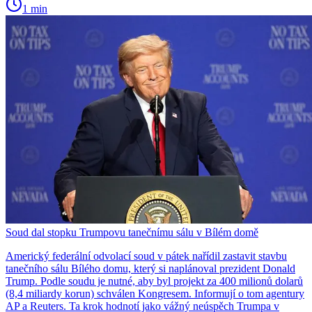
1 min
Soud dal stopku Trumpovu tanečnímu sálu v Bílém domě
Americký federální odvolací soud v pátek nařídil zastavit stavbu
tanečního sálu Bílého domu, který si naplánoval prezident Donald
Trump. Podle soudu je nutné, aby byl projekt za 400 milionů dolarů
(8,4 miliardy korun) schválen Kongresem. Informují o tom agentury
AP a Reuters. Ta krok hodnotí jako vážný neúspěch Trumpa v