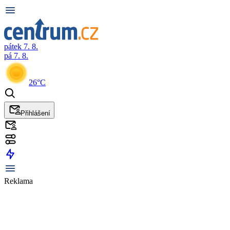
pátek 7. 8.
pá 7. 8.
26°C
Přihlášení
Reklama