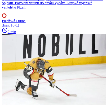
objektu. Povolení vstupu do areálu vydává Krajské vojenské
velitelství Plzeň.
Plzeňská Drbna
dnes, 16:02
2 min