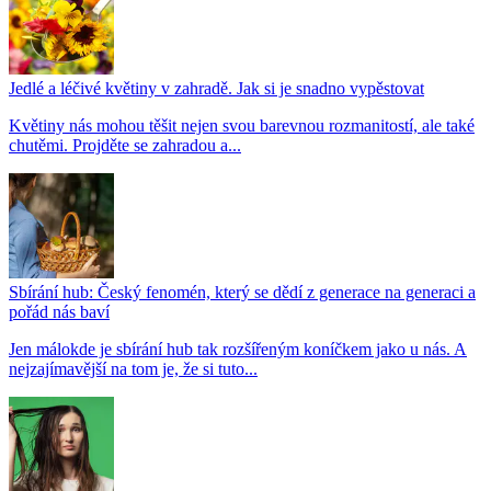
Jedlé a léčivé květiny v zahradě. Jak si je snadno vypěstovat
Květiny nás mohou těšit nejen svou barevnou rozmanitostí, ale také
chutěmi. Projděte se zahradou a...
Sbírání hub: Český fenomén, který se dědí z generace na generaci a
pořád nás baví
Jen málokde je sbírání hub tak rozšířeným koníčkem jako u nás. A
nejzajímavější na tom je, že si tuto...