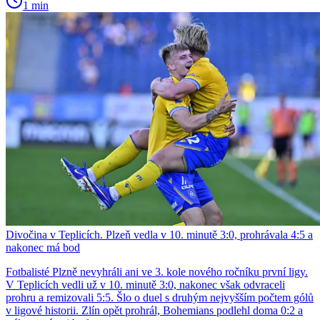
1 min
Divočina v Teplicích. Plzeň vedla v 10. minutě 3:0, prohrávala 4:5 a
nakonec má bod
Fotbalisté Plzně nevyhráli ani ve 3. kole nového ročníku první ligy.
V Teplicích vedli už v 10. minutě 3:0, nakonec však odvraceli
prohru a remizovali 5:5. Šlo o duel s druhým nejvyšším počtem gólů
v ligové historii. Zlín opět prohrál, Bohemians podlehl doma 0:2 a