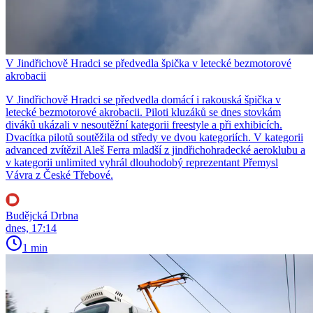
V Jindřichově Hradci se předvedla špička v letecké bezmotorové
akrobacii
V Jindřichově Hradci se předvedla domácí i rakouská špička v
letecké bezmotorové akrobacii. Piloti kluzáků se dnes stovkám
diváků ukázali v nesoutěžní kategorii freestyle a při exhibicích.
Dvacítka pilotů soutěžila od středy ve dvou kategoriích. V kategorii
advanced zvítězil Aleš Ferra mladší z jindřichohradecké aeroklubu a
v kategorii unlimited vyhrál dlouhodobý reprezentant Přemysl
Vávra z České Třebové.
Budějcká Drbna
dnes, 17:14
1 min