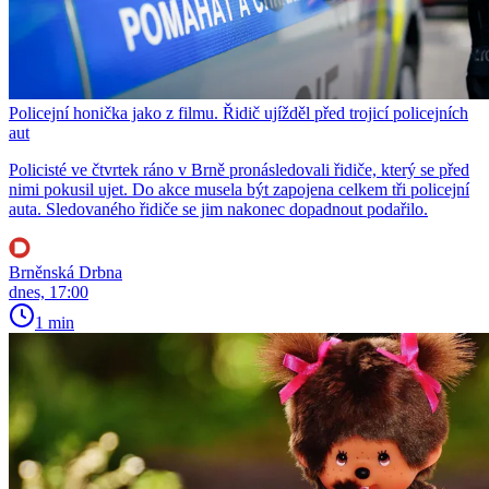
Policejní honička jako z filmu. Řidič ujížděl před trojicí policejních
aut
Policisté ve čtvrtek ráno v Brně pronásledovali řidiče, který se před
nimi pokusil ujet. Do akce musela být zapojena celkem tři policejní
auta. Sledovaného řidiče se jim nakonec dopadnout podařilo.
Brněnská Drbna
dnes, 17:00
1 min