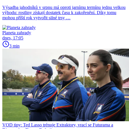
Výsadba jahodníků v srpnu má oproti jarnímu termínu jednu velkou
výhodu: rostliny získají dostatek času k zakořenění. Díky tomu
mohou příští rok vytvořit silné trsy …
Planeta zahrady
dnes, 17:05
3 min
VOD tipy: Ted Lasso trénuje Extraktory, vrací se Futurama a