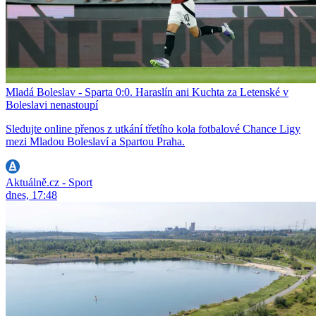
Mladá Boleslav - Sparta 0:0. Haraslín ani Kuchta za Letenské v
Boleslavi nenastoupí
Sledujte online přenos z utkání třetího kola fotbalové Chance Ligy
mezi Mladou Boleslaví a Spartou Praha.
Aktuálně.cz - Sport
dnes, 17:48