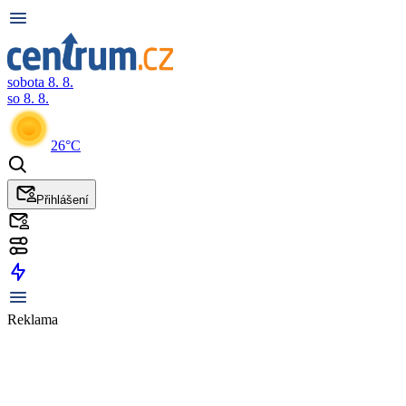
sobota 8. 8.
so 8. 8.
26°C
Přihlášení
Reklama