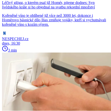
Léčivý glögg, o kterém psal již Homér, pijeme dodnes: Syn
švédského krále si ho objednal na svatbu rekordní množství
Kořeněné víno je oblíbené již více než 3000 let, dokonce i
Homérovo básnické dílo Ilias zmiňuje vojáky, kteří si vychutnávali
kořeněné víno s kozím sýrem.
NESPECHEJ.cz
dnes, 16:30
3 min