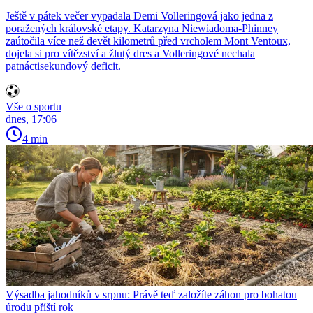
Ještě v pátek večer vypadala Demi Volleringová jako jedna z
poražených královské etapy. Katarzyna Niewiadoma-Phinney
zaútočila více než devět kilometrů před vrcholem Mont Ventoux,
dojela si pro vítězství a žlutý dres a Volleringové nechala
patnáctisekundový deficit.
Vše o sportu
dnes, 17:06
4 min
Výsadba jahodníků v srpnu: Právě teď založíte záhon pro bohatou
úrodu příští rok