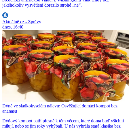
jakéhokoliv vysvětlení dorazilo strohé „ne“.
Aktuálně.cz - Zprávy
dnes, 16:40
Dýně ve sladkokyselém nálevu: Osvěžující domácí kompot bez
ananasu
Dýňový kompot patří přesně k těm věcem, které doma buď všichni
milují, nebo se jim roky vyhýbali. U nás vyhrála stará klasika bez