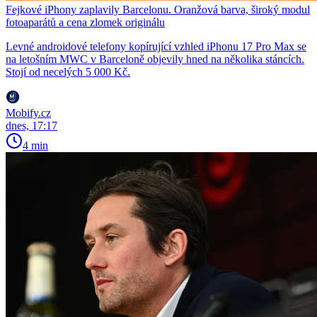
Fejkové iPhony zaplavily Barcelonu. Oranžová barva, široký modul
fotoaparátů a cena zlomek originálu
Levné androidové telefony kopírující vzhled iPhonu 17 Pro Max se
na letošním MWC v Barceloně objevily hned na několika stáncích.
Stojí od necelých 5 000 Kč.
Mobify.cz
dnes, 17:17
4 min