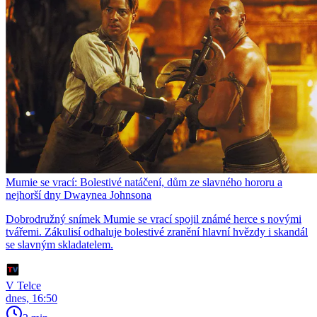
Mumie se vrací: Bolestivé natáčení, dům ze slavného hororu a
nejhorší dny Dwaynea Johnsona
Dobrodružný snímek Mumie se vrací spojil známé herce s novými
tvářemi. Zákulisí odhaluje bolestivé zranění hlavní hvězdy i skandál
se slavným skladatelem.
V Telce
dnes, 16:50