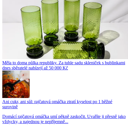
Měla to doma půlka republiky. Za tuhle sadu skleniček s bublinkami
dnes sběratelé nabízejí až 50 000 Kč
Ani cukr, ani sůl: rajčatová omáčka ztratí kyselost po 1 běžné
surovině
Domácí rajčatová omáčka umí pěkně zaskočit. Uvaříte ji přesně jako
vždycky, a najednou je nepříjemně...