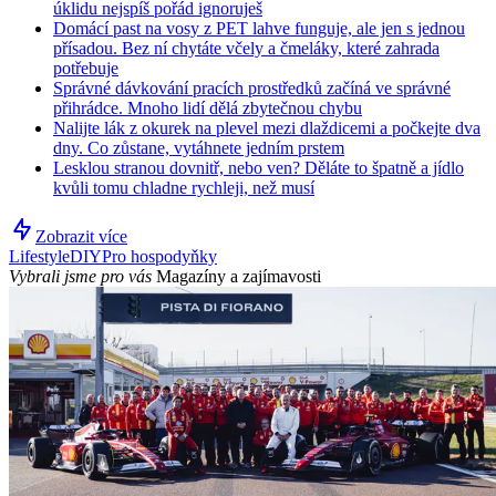
úklidu nejspíš pořád ignoruješ
Domácí past na vosy z PET lahve funguje, ale jen s jednou
přísadou. Bez ní chytáte včely a čmeláky, které zahrada
potřebuje
Správné dávkování pracích prostředků začíná ve správné
přihrádce. Mnoho lidí dělá zbytečnou chybu
Nalijte lák z okurek na plevel mezi dlaždicemi a počkejte dva
dny. Co zůstane, vytáhnete jedním prstem
Lesklou stranou dovnitř, nebo ven? Děláte to špatně a jídlo
kvůli tomu chladne rychleji, než musí
Zobrazit více
Lifestyle
DIY
Pro hospodyňky
Vybrali jsme pro vás
Magazíny a zajímavosti