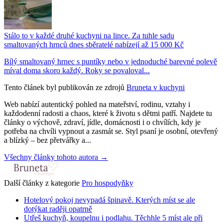
Stálo to v každé druhé kuchyni na lince. Za tuhle sadu
smaltovaných hrnců dnes sběratelé nabízejí až 15 000 Kč
Bílý smaltovaný hrnec s puntíky nebo v jednoduché barevné polevě
míval doma skoro každý. Roky se povaloval...
Tento článek byl publikován ze zdrojů
Bruneta v kuchyni
Web nabízí autentický pohled na mateřství, rodinu, vztahy i
každodenní radosti a chaos, které k životu s dětmi patří. Najdete tu
články o výchově, zdraví, jídle, domácnosti i o chvílích, kdy je
potřeba na chvíli vypnout a zasmát se. Styl psaní je osobní, otevřený
a blízký – bez přetvářky a...
Všechny články tohoto autora →
Další články z kategorie
Pro hospodyňky
Hotelový pokoj nevypadá špinavě. Kterých míst se ale
dotýkat raději opatrně
Utřeš kuchyň, koupelnu i podlahu. Těchhle 5 míst ale při