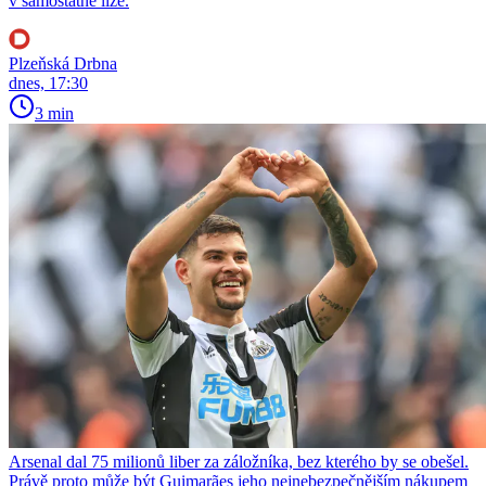
v samostatné lize.
Plzeňská Drbna
dnes, 17:30
3 min
Arsenal dal 75 milionů liber za záložníka, bez kterého by se obešel.
Právě proto může být Guimarães jeho nejnebezpečnějším nákupem