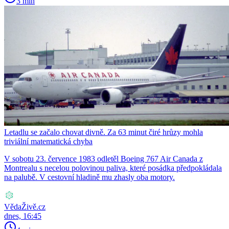
3 min
Letadlu se začalo chovat divně. Za 63 minut čiré hrůzy mohla
triviální matematická chyba
V sobotu 23. července 1983 odletěl Boeing 767 Air Canada z
Montrealu s necelou polovinou paliva, které posádka předpokládala
na palubě. V cestovní hladině mu zhasly oba motory.
VědaŽivě.cz
dnes, 16:45