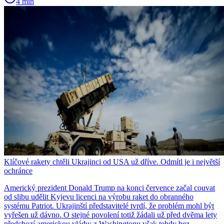
4 min
Klíčové rakety chtěli Ukrajinci od USA už dříve. Odmítl je i největší
ochránce
Americký prezident Donald Trump na konci července začal couvat
od slibu udělit Kyjevu licenci na výrobu raket do obranného
systému Patriot. Ukrajinští představitelé tvrdí, že problém mohl být
vyřešen už dávno. O stejné povolení totiž žádali už před dvěma lety
předchozí americkou vládu: z Washingtonu však tehdy bez