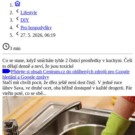
Lifestyle
DIY
Pro hospodyňky
27. 5. 2026, 06:19
3 min
Co se stane, když smícháte tyhle 2 čisticí prostředky v kuchyni. Češi
to dělají denně a neví, že jsou toxické
Přidejte si obsah Centrum.cz do oblíbených zdrojů pro Google
hledání a Google zprávy
Stačí mít chvíli pocit, že dřez ještě není dost čistý. V jedné ruce
láhev Sava, ve druhé ocet, oba běžně dostupné v každé drogerii. Pár
vteřin poté, co se obě...