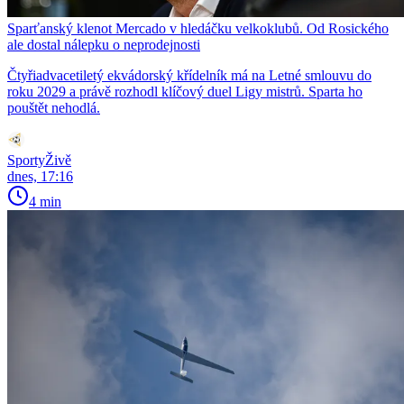
Sparťanský klenot Mercado v hledáčku velkoklubů. Od Rosického
ale dostal nálepku o neprodejnosti
Čtyřiadvacetiletý ekvádorský křídelník má na Letné smlouvu do
roku 2029 a právě rozhodl klíčový duel Ligy mistrů. Sparta ho
pouštět nehodlá.
SportyŽivě
dnes, 17:16
4 min