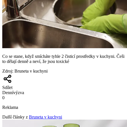
Co se stane, když smícháte tyhle 2 čisticí prostředky v kuchyni. Češi
to dělají denně a neví, že jsou toxické
Zdroj
:
Bruneta v kuchyni
Sdílet
Denní
výzva
0
Reklama
Další články z
Bruneta v kuchyni