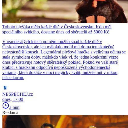
Tohoto plyšáka mělo každé dítě v Československu. Kdo měl
speciálního svítícího, dostane dnes od sběratelů až 5000 Kč
V osmdesátých letech po něm toužilo snad každé dítě v
Československu, ale jen málokdo mohl mít doma ten skutečně
nejvzácnější kousek. Legendární plyšová hračka s velkýma očima se
stala symbolem doby, málokdo však ví, že jedna konkrétní verze
dnes představuje hotový sběratelský poklad. Pokud ve vaší staré
krabici s hračkami odpočívá nepoškozená východoněmecká
varianta, která dokáže v noci magicky svítit, můžete mít v rukou
tisíce korun.
NESPECHEJ.cz
dnes, 17:00
3 min
Reklama