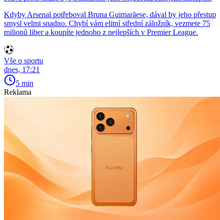
Kdyby Arsenal potřeboval Bruna Guimarãese, dával by jeho přestup
smysl velmi snadno. Chybí vám elitní střední záložník, vezmete 75
milionů liber a koupíte jednoho z nejlepších v Premier League.
Vše o sportu
dnes, 17:21
5 min
Reklama