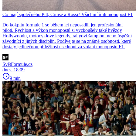
Co mají společného Pitt, Cruise a Rossi? Všichni řídili monopost F1
Do kokpitu formule 1 se během let neposadili jen profesionální
piloti. Rychlost a výkon monopostů si vyzkoušely také hvězdy
Hollywoodu, motocyklové legendy, rallyoví šampioni nebo úspěšní
závodníci z jiných disciplín. Podívejte se na známé osobnosti, které
dostaly jedinečnou příležitost usednout za volant monopostu F1.
SvětFormule.cz
dnes, 18:09
9 min