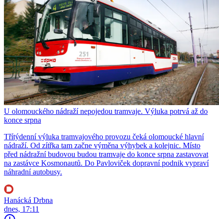
U olomouckého nádraží nepojedou tramvaje. Výluka potrvá až do
konce srpna
Třítýdenní výluka tramvajového provozu čeká olomoucké hlavní
nádraží. Od zítřka tam začne výměna výhybek a kolejnic. Místo
před nádražní budovou budou tramvaje do konce srpna zastavovat
na zastávce Kosmonautů. Do Pavloviček dopravní podnik vypraví
náhradní autobusy.
Hanácká Drbna
dnes, 17:11