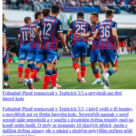
Fotbalisté Plzně remizovali v Teplicích 5:5 a nevyhráli ani třetí
ligové kolo
Fotbalisté Plzně remizovali v Teplicích 5:5, i když vedli o tři branky,
a nezvítězili ani ve třetím ligovém kole. Severočeši naopak v nové
sezoně stále neprohráli a v součtu s úvodními dvěma triumfy mají na
kontě sedm bodů. O trefy se postaralo 10 různých střelců, spolu s
dalšími dvěma zápasy jde o utkání s druhým nejvyšším počtem gólů