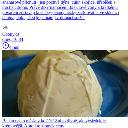
ananasové příchuti - jen poctivá dýně, cukr, skořice, hřebíček a
trocha citronu. Právě díky namočení do octové vody a krátkému
povaření zůstávají kostičky pevné, hezky zesklovatí a ve sklenici
chutnají tak, jak si je pamatuji z domácí spíže.
Cooky.cz
dnes, 16:34
4 min
Banán místo másla v koláči? Zní to divně, ale výsledek je
krémovější. A stojí to zlomek ceny