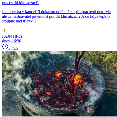
pracovišti klimatizaci?
Letní vedra v kanceláři dokážou pořádně ztrpčit pracovní den. Má
ale zaměstnavatel povinnost pořídit klimatizaci? A co když teplota
stoupne nad třicítku?
FAJNTIP.cz
dnes, 16:30
3 min