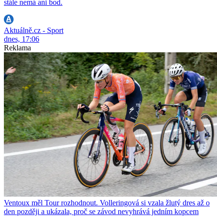
stále nemá ani bod.
Aktuálně.cz - Sport
dnes, 17:06
Reklama
Ventoux měl Tour rozhodnout. Volleringová si vzala žlutý dres až o
den později a ukázala, proč se závod nevyhrává jedním kopcem