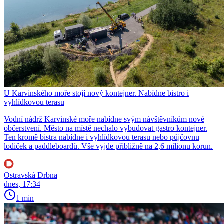
U Karvinského moře stojí nový kontejner. Nabídne bistro i
vyhlídkovou terasu
Vodní nádrž Karvinské moře nabídne svým návštěvníkům nové
občerstvení. Město na místě nechalo vybudovat gastro kontejner.
Ten kromě bistra nabídne i vyhlídkovou terasu nebo půjčovnu
lodiček a paddleboardů. Vše vyjde přibližně na 2,6 milionu korun.
Ostravská Drbna
dnes, 17:34
1 min