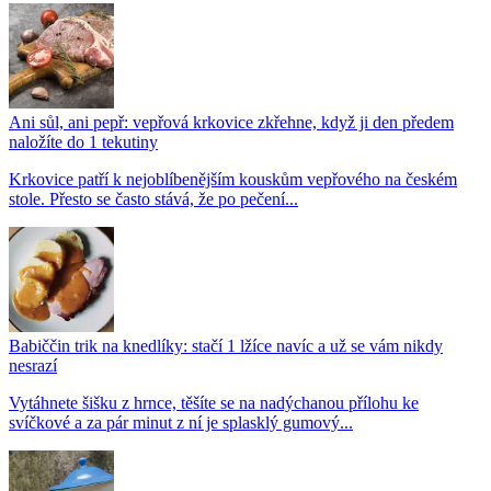
Ani sůl, ani pepř: vepřová krkovice zkřehne, když ji den předem
naložíte do 1 tekutiny
Krkovice patří k nejoblíbenějším kouskům vepřového na českém
stole. Přesto se často stává, že po pečení...
Babiččin trik na knedlíky: stačí 1 lžíce navíc a už se vám nikdy
nesrazí
Vytáhnete šišku z hrnce, těšíte se na nadýchanou přílohu ke
svíčkové a za pár minut z ní je splasklý gumový...