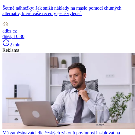
Šetrné náhražky: Jak snížit náklady na máslo pomocí chutných
alternativ, které vaše recepty ještě vylepší.
adbz.cz
dnes, 16:30
2 min
Reklama
Má zaměstnavatel dle českých zákonů povinnost instalovat na