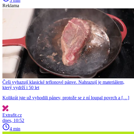
3 min
Reklama
Češi vyhazují klasické teflonové pánve. Nahrazují je materiálem,
který vydrží i 50 let
Kolikrát jste už vyhodili pánev, protože se z ní loupal povrch a […]
Extrafit.cz
dnes, 10:52
4 min