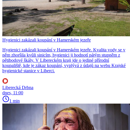
Hygienici zakázali koupání v Hamerském jezeře
Hygienici zakázali koupání v Hamerském jezeře. Kvalita vody se v
něm zhoršila kvůli sinicím, hygienici ji hodnotí pátým stupněm z
pětibodové škály. V Libereckém kraji jde o jediné přírodní
koupaliště, kde je zákaz koupání, vyplývá z údajů na webu Krajské
hygienické stanice v Liberci.
Liberecká Drbna
dnes, 11:00
1 min