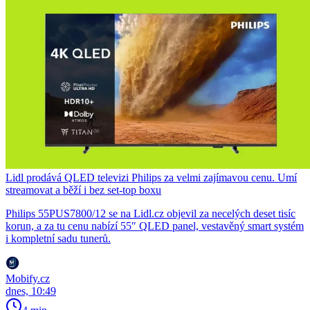
Lidl prodává QLED televizi Philips za velmi zajímavou cenu. Umí
streamovat a běží i bez set-top boxu
Philips 55PUS7800/12 se na Lidl.cz objevil za necelých deset tisíc
korun, a za tu cenu nabízí 55″ QLED panel, vestavěný smart systém
i kompletní sadu tunerů.
Mobify.cz
dnes, 10:49