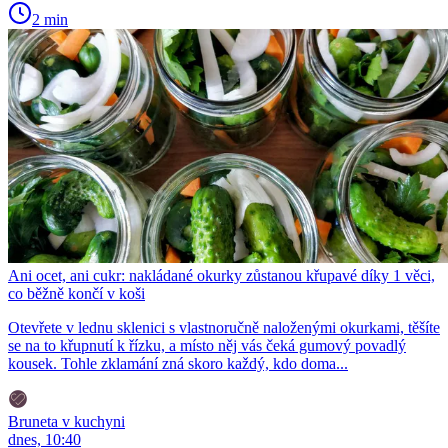
2 min
Ani ocet, ani cukr: nakládané okurky zůstanou křupavé díky 1 věci,
co běžně končí v koši
Otevřete v lednu sklenici s vlastnoručně naloženými okurkami, těšíte
se na to křupnutí k řízku, a místo něj vás čeká gumový povadlý
kousek. Tohle zklamání zná skoro každý, kdo doma...
Bruneta v kuchyni
dnes, 10:40