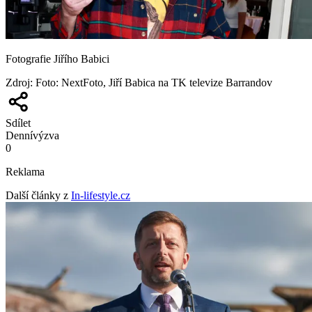
Fotografie Jiřího Babici
Zdroj
:
Foto: NextFoto, Jiří Babica na TK televize Barrandov
Sdílet
Denní
výzva
0
Reklama
Další články z
In-lifestyle.cz