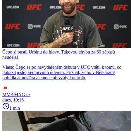
Čepo si pustil Urbinu do hlavy. Takovou chybu za 60 zápasů
neudělal
Vlasto Čepo se po nevydařeném debutu v UFC vrátil k tomu, co
pokazil ještě před prvním úderem. Přiznal, že ho v Bělehradě
pohltila atmosféra a emoce převzaly kontrolu.
MMAMAG.cz
dnes, 10:16
1 min