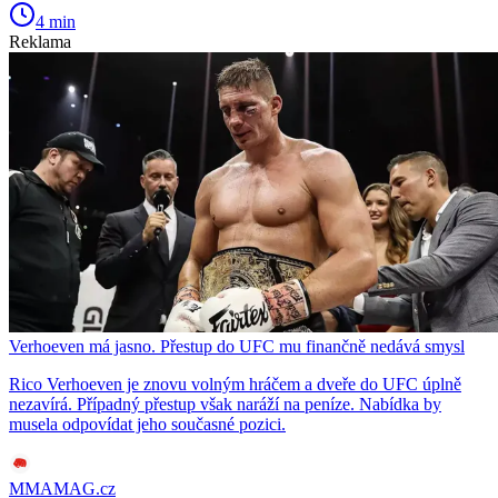
4 min
Reklama
Verhoeven má jasno. Přestup do UFC mu finančně nedává smysl
Rico Verhoeven je znovu volným hráčem a dveře do UFC úplně
nezavírá. Případný přestup však naráží na peníze. Nabídka by
musela odpovídat jeho současné pozici.
MMAMAG.cz