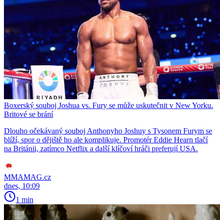
Boxerský souboj Joshua vs. Fury se může uskutečnit v New Yorku.
Britové se brání
Dlouho očekávaný souboj Anthonyho Joshuy s Tysonem Furym se
blíží, spor o dějiště ho ale komplikuje. Promotér Eddie Hearn tlačí
na Británii, zatímco Netflix a další klíčoví hráči preferují USA.
MMAMAG.cz
dnes, 10:09
1 min