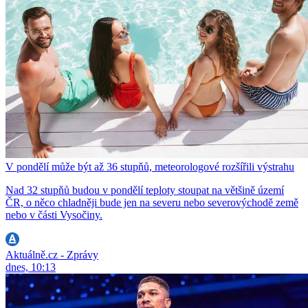
V pondělí může být až 36 stupňů, meteorologové rozšířili výstrahu
Nad 32 stupňů budou v pondělí teploty stoupat na většině území
ČR, o něco chladněji bude jen na severu nebo severovýchodě země
nebo v části Vysočiny.
Aktuálně.cz - Zprávy
dnes, 10:13