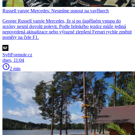
Russell varuje Mercedes: Nesmíme usnout na vavřínech
George Russell varuje Mercedes, že si po úspěšném vstupu do
sezóny nesmí dovolit polevit. Podle britského jezdce může jediná
nepovedená aktualizace nebo výrazné zlepšení Ferrari rychle změnit
poměry na čele F1.
SvětFormule.cz
dnes, 11:04
2 min