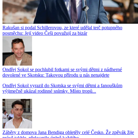
Rakušan si podal Schillerovou, ze které udělal terč potupného
posměchu: Její video Češi považují za bizár
Ondřej Sokol se pochlubil fotkami se svými dětmi z nádherné
dovolené ve Skotsku: Takovou přírodu u nás nenajdete
Ondřej Sokol vyrazil do Skotska se svými dětmi a fanouškům
výjimečně ukázal rodinné snímky. Místo tropů...
Záběry z domova Jana Bendiga obletěly celé Česko. Že zpěvák žije
právě takhle, překvapilo úplně každého