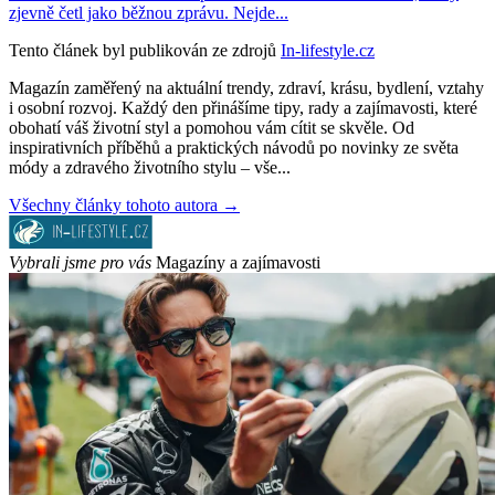
zjevně četl jako běžnou zprávu. Nejde...
Tento článek byl publikován ze zdrojů
In-lifestyle.cz
Magazín zaměřený na aktuální trendy, zdraví, krásu, bydlení, vztahy
i osobní rozvoj. Každý den přinášíme tipy, rady a zajímavosti, které
obohatí váš životní styl a pomohou vám cítit se skvěle. Od
inspirativních příběhů a praktických návodů po novinky ze světa
módy a zdravého životního stylu – vše...
Všechny články tohoto autora →
Vybrali jsme pro vás
Magazíny a zajímavosti