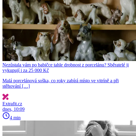
Nezůstala vám po babičce tahle drobnost z porcelánu? Sběratelé ji
vykupují i za 25 000 Kč
Malá porcelánová soška, co roky zabírá místo ve vitríně a při
stěhování […]
Extrafit.cz
dnes, 10:09
4 min