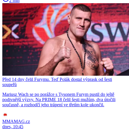
2 min
Před 14 dny čelil Furymu. Teď Polák dostal výprask od šesti
soupeřů
Mariusz Wach se po porážce s Tysonem Furym pustil do ještě
podivnější výzvy. Na PRIME 18 čelil šesti mužům, dva útočili
současně, a rozhodčí jeho trápení ve třetím kole ukončil.
MMAMAG.cz
dnes, 10:45