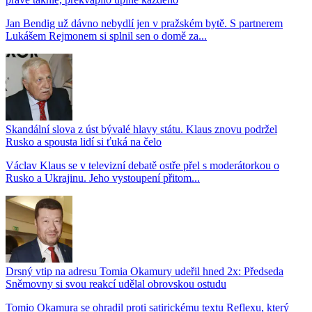
Jan Bendig už dávno nebydlí jen v pražském bytě. S partnerem
Lukášem Rejmonem si splnil sen o domě za...
Skandální slova z úst bývalé hlavy státu. Klaus znovu podržel
Rusko a spousta lidí si ťuká na čelo
Václav Klaus se v televizní debatě ostře přel s moderátorkou o
Rusko a Ukrajinu. Jeho vystoupení přitom...
Drsný vtip na adresu Tomia Okamury udeřil hned 2x: Předseda
Sněmovny si svou reakcí udělal obrovskou ostudu
Tomio Okamura se ohradil proti satirickému textu Reflexu, který