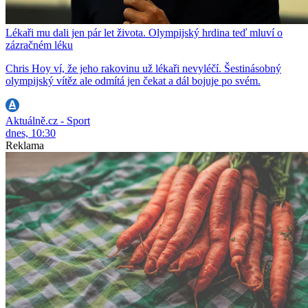
Lékaři mu dali jen pár let života. Olympijský hrdina teď mluví o
zázračném léku
Chris Hoy ví, že jeho rakovinu už lékaři nevyléčí. Šestinásobný
olympijský vítěz ale odmítá jen čekat a dál bojuje po svém.
Aktuálně.cz - Sport
dnes, 10:30
Reklama