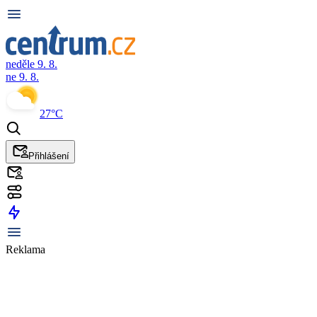
neděle 9. 8.
ne 9. 8.
27°C
Přihlášení
Reklama