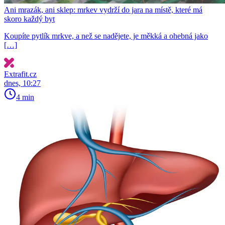
Ani mrazák, ani sklep: mrkev vydrží do jara na místě, které má
skoro každý byt
Koupíte pytlík mrkve, a než se nadějete, je měkká a ohebná jako
[…]
Extrafit.cz
dnes, 10:27
4 min