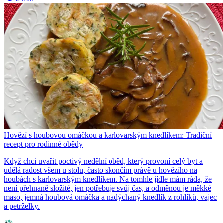
Hovězí s houbovou omáčkou a karlovarským knedlíkem: Tradiční
recept pro rodinné obědy
Když chci uvařit poctivý nedělní oběd, který provoní celý byt a
udělá radost všem u stolu, často skončím právě u hovězího na
houbách s karlovarským knedlíkem. Na tomhle jídle mám ráda, že
není přehnaně složité, jen potřebuje svůj čas, a odměnou je měkké
maso, jemná houbová omáčka a nadýchaný knedlík z rohlíků, vajec
a petrželky.