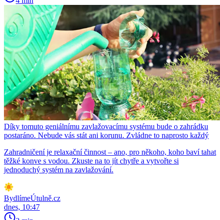
4 min
Díky tomuto geniálnímu zavlažovacímu systému bude o zahrádku
postaráno. Nebude vás stát ani korunu. Zvládne to naprosto každý
Zahradničení je relaxační činnost – ano, pro někoho, koho baví tahat
těžké konve s vodou. Zkuste na to jít chytře a vytvořte si
jednoduchý systém na zavlažování.
BydlímeÚtulně.cz
dnes, 10:47