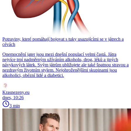
Potraviny, které pomáhají bojovat s tuky usazujícími se v játrech a
cévách
Onemocnění jater jsou mezi dnešní populací velmi častá. Játra
nejvíce trpí nadměrným užíváním alkoholu, drog, léků a jiných
návykových látek. Svým játrům ubližujete ale také špatnou stravou a
nezdravým životním stylem. Nejohroženějšími skupinami jsou
alkoholici, obézní lidé a diabetici.
Krasnezeny.eu
dnes, 10:26
3 min