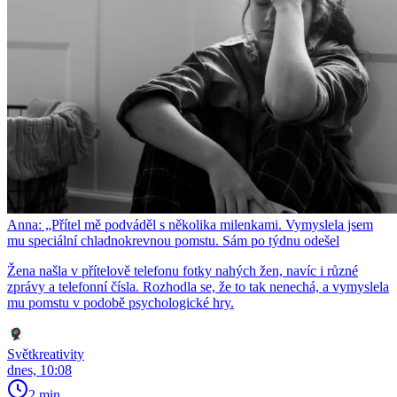
Anna: „Přítel mě podváděl s několika milenkami. Vymyslela jsem
mu speciální chladnokrevnou pomstu. Sám po týdnu odešel
Žena našla v přítelově telefonu fotky nahých žen, navíc i různé
zprávy a telefonní čísla. Rozhodla se, že to tak nenechá, a vymyslela
mu pomstu v podobě psychologické hry.
Světkreativity
dnes, 10:08
2 min