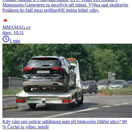
Mateuszem Gamrotem za necelých pět minut. Výhra nad zkušeným
Polákem ho řadí mezi nejžhavější jména lehké váhy.
MMAMAG.cz
dnes, 10:31
1 min
Kdy vám smí policie odtáhnout auto při blokovém čištění ulice? 90
% Čechů to vůbec netuší