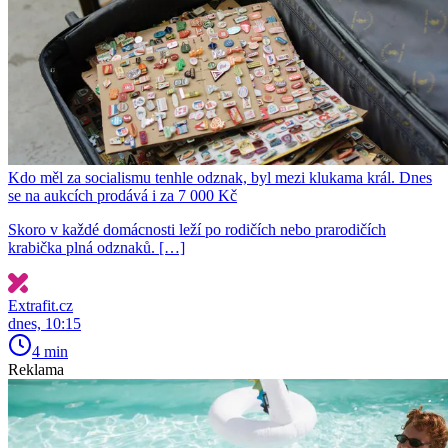
Kdo měl za socialismu tenhle odznak, byl mezi klukama král. Dnes
se na aukcích prodává i za 7 000 Kč
Skoro v každé domácnosti leží po rodičích nebo prarodičích
krabička plná odznaků. […]
Extrafit.cz
dnes, 10:15
4 min
Reklama