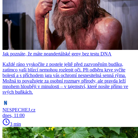
Jak poznáte, že máte neandertálské geny bez testu DNA
Každé ráno vyskočíte z postele ještě před zazvoněním budíku,
zatímco vaši blízcí nemohou rozlepit oči. Při odběru krve syčíte
bolestí a s příchodem jara vás ochromí nesnesitelná senná rýma.
Možná to považujete za osobní rozmary přírody, ale pravda leží
mnohem hlouběji v minulosti – v tajemství, které nosíte přímo ve
svých buňkách.
NESPECHEJ.cz
dnes, 11:00
3 min