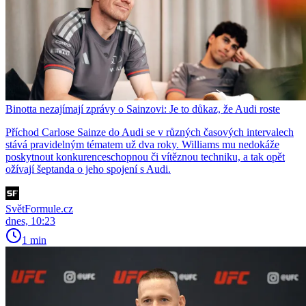
Binotta nezajímají zprávy o Sainzovi: Je to důkaz, že Audi roste
Příchod Carlose Sainze do Audi se v různých časových intervalech
stává pravidelným tématem už dva roky. Williams mu nedokáže
poskytnout konkurenceschopnou či vítěznou techniku, a tak opět
ožívají šeptanda o jeho spojení s Audi.
SvětFormule.cz
dnes, 10:23
1 min