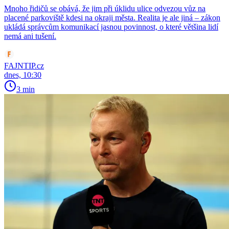
Mnoho řidičů se obává, že jim při úklidu ulice odvezou vůz na
placené parkoviště kdesi na okraji města. Realita je ale jiná – zákon
ukládá správcům komunikací jasnou povinnost, o které většina lidí
nemá ani tušení.
FAJNTIP.cz
dnes, 10:30
3 min