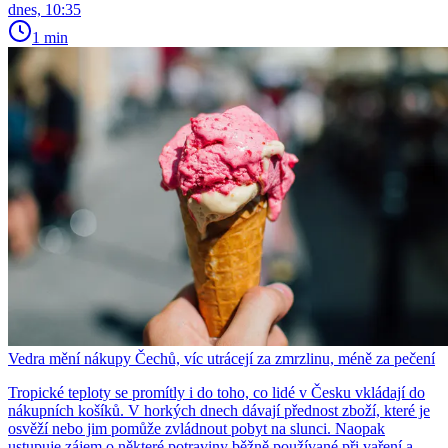
dnes, 10:35
1 min
Vedra mění nákupy Čechů, víc utrácejí za zmrzlinu, méně za pečení
Tropické teploty se promítly i do toho, co lidé v Česku vkládají do
nákupních košíků. V horkých dnech dávají přednost zboží, které je
osvěží nebo jim pomůže zvládnout pobyt na slunci. Naopak
ustupuje zájem o některé potraviny běžně používané při vaření a