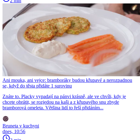
2 min
Ani mouka, ani vejce: bramboráky budou křupavé a nerozpadnou
se, když do těsta přidáte 1 surovinu
Znáte to. Placky vypadají na pánvi krásně, ale ve chvíli, kdy je
chcete obrátit, se rozjedou na kaši a z křupavého snu zbyde
bramborová omeleta. Většina lidí to řeší přidáním...
Bruneta v kuchyni
dnes, 10:56