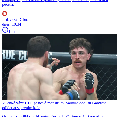
pečení.
Jihlavská Drbna
dnes, 10:34
1 min
V lehké váze UFC je nové monstrum. Salkilld donutil Gamrota
odklepat v prvním kole
Quillan Salkilld si v hlavním zápase UFC Vegas 120 poradil s