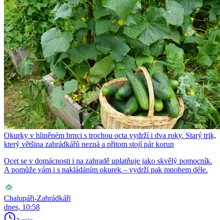
Okurky v hliněném hrnci s trochou octa vydrží i dva roky. Starý trik,
který většina zahrádkářů nezná a přitom stojí pár korun
Ocet se v domácnosti i na zahradě uplatňuje jako skvělý pomocník.
A pomůže vám i s nakládáním okurek – vydrží pak mnohem déle.
Chalupáři-Zahrádkáři
dnes, 10:58