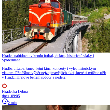
Hradec nabídne o víkendu fotbal, elektro, historické vlaky i
Spidermana
Hudba u Labe, tanec, letní kina, koncerty i výlet historickým
vlakem. Přinášíme výběr nejzajímavějších akcí, které si můžete užít
v Hradci Králové během soboty a neděle.
Hradecká Drbna
dnes, 09:05
2 min