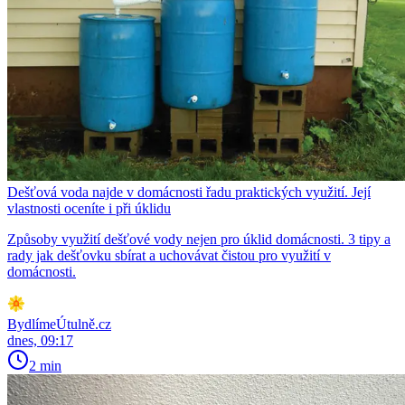
Dešťová voda najde v domácnosti řadu praktických využití. Její
vlastnosti oceníte i při úklidu
Způsoby využití dešťové vody nejen pro úklid domácnosti. 3 tipy a
rady jak dešťovku sbírat a uchovávat čistou pro využití v
domácnosti.
BydlímeÚtulně.cz
dnes, 09:17
2 min