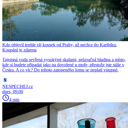
Kdo objevil tenhle ráj kousek od Prahy, už nechce do Karibiku.
Koupání je zdarma
Tajemná voda sevřená vysokými skalami, průzračná hladina a místo,
kde si budete připadat jako na dovolené u moře, přestože jste stále v
Česku. A co víc? Do tohoto zatopeného lomu se neplatí vstupné.
NESPECHEJ.cz
dnes, 09:00
4 min