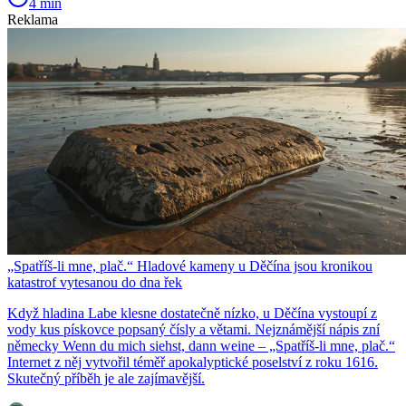
4 min
Reklama
„Spatříš-li mne, plač.“ Hladové kameny u Děčína jsou kronikou
katastrof vytesanou do dna řek
Když hladina Labe klesne dostatečně nízko, u Děčína vystoupí z
vody kus pískovce popsaný čísly a větami. Nejznámější nápis zní
německy Wenn du mich siehst, dann weine – „Spatříš-li mne, plač.“
Internet z něj vytvořil téměř apokalyptické poselství z roku 1616.
Skutečný příběh je ale zajímavější.