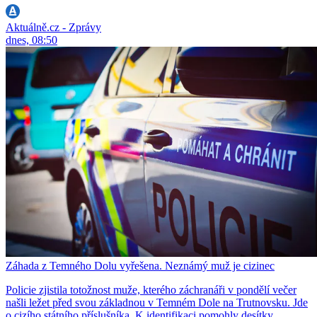
Aktuálně.cz - Zprávy
dnes, 08:50
Záhada z Temného Dolu vyřešena. Neznámý muž je cizinec
Policie zjistila totožnost muže, kterého záchranáři v pondělí večer
našli ležet před svou základnou v Temném Dole na Trutnovsku. Jde
o cizího státního příslušníka. K identifikaci pomohly desítky