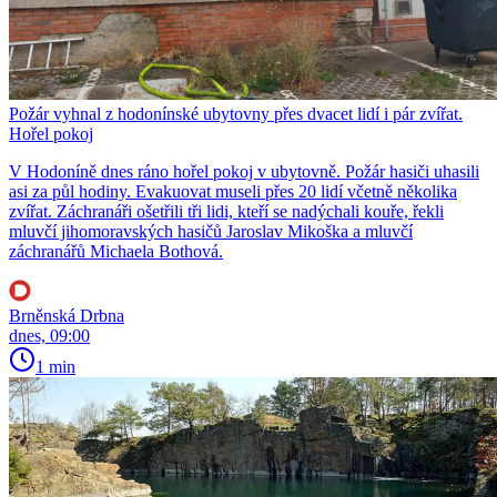
Požár vyhnal z hodonínské ubytovny přes dvacet lidí i pár zvířat.
Hořel pokoj
V Hodoníně dnes ráno hořel pokoj v ubytovně. Požár hasiči uhasili
asi za půl hodiny. Evakuovat museli přes 20 lidí včetně několika
zvířat. Záchranáři ošetřili tři lidi, kteří se nadýchali kouře, řekli
mluvčí jihomoravských hasičů Jaroslav Mikoška a mluvčí
záchranářů Michaela Bothová.
Brněnská Drbna
dnes, 09:00
1 min