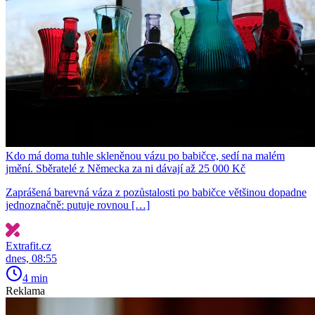
Kdo má doma tuhle skleněnou vázu po babičce, sedí na malém
jmění. Sběratelé z Německa za ni dávají až 25 000 Kč
Zaprášená barevná váza z pozůstalosti po babičce většinou dopadne
jednoznačně: putuje rovnou […]
Extrafit.cz
dnes, 08:55
4 min
Reklama