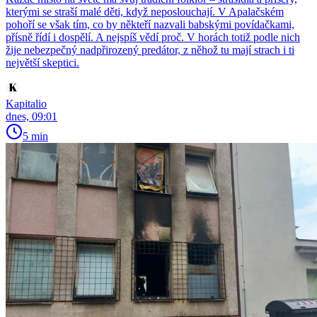
kterými se straší malé děti, když neposlouchají. V Apalačském
pohoří se však tím, co by někteří nazvali babskými povídačkami,
přísně řídí i dospělí. A nejspíš vědí proč. V horách totiž podle nich
žije nebezpečný nadpřirozený predátor, z něhož tu mají strach i ti
největší skeptici.
Kapitalio
dnes, 09:01
5 min