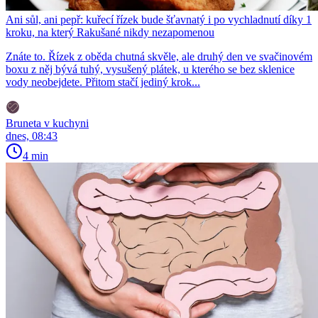
Ani sůl, ani pepř: kuřecí řízek bude šťavnatý i po vychladnutí díky 1
kroku, na který Rakušané nikdy nezapomenou
Znáte to. Řízek z oběda chutná skvěle, ale druhý den ve svačinovém
boxu z něj bývá tuhý, vysušený plátek, u kterého se bez sklenice
vody neobejdete. Přitom stačí jediný krok...
Bruneta v kuchyni
dnes, 08:43
4 min