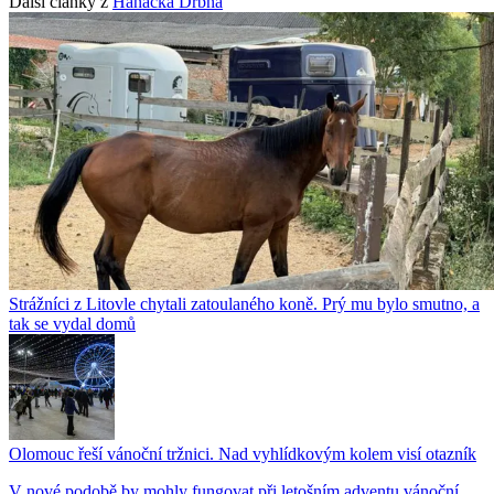
Další články z
Hanácká Drbna
Strážníci z Litovle chytali zatoulaného koně. Prý mu bylo smutno, a
tak se vydal domů
Olomouc řeší vánoční tržnici. Nad vyhlídkovým kolem visí otazník
V nové podobě by mohly fungovat při letošním adventu vánoční