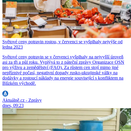
Světové ceny potravin rostou, v červenci se vyšplhaly nejvýše od
ledna 2023
Světové ceny potravin se v červenci vyšplhaly na nejvyšší úroveň
asi za tři a půl roku. Vyplývá to z páteční zprávy Organizace OSN
pro výživu a zemědělství (FAO). Za růstem cen stojí mimo jiné
nepříznivé počasí, negativní dopady rusko-ukrajinské války na
dodávky a rostoucí náklady na energie související s konfliktem na
Blízkém východě.
Aktuálně.cz - Zprávy
dnes, 09:23