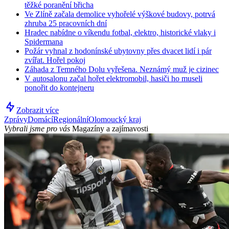
těžké poranění břicha
Ve Zlíně začala demolice vyhořelé výškové budovy, potrvá
zhruba 25 pracovních dní
Hradec nabídne o víkendu fotbal, elektro, historické vlaky i
Spidermana
Požár vyhnal z hodonínské ubytovny přes dvacet lidí i pár
zvířat. Hořel pokoj
Záhada z Temného Dolu vyřešena. Neznámý muž je cizinec
V autosalonu začal hořet elektromobil, hasiči ho museli
ponořit do kontejneru
Zobrazit více
Zprávy
Domácí
Regionální
Olomoucký kraj
Vybrali jsme pro vás
Magazíny a zajímavosti