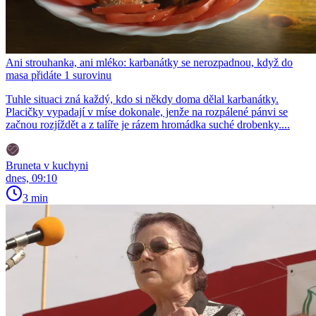
Ani strouhanka, ani mléko: karbanátky se nerozpadnou, když do
masa přidáte 1 surovinu
Tuhle situaci zná každý, kdo si někdy doma dělal karbanátky.
Placičky vypadají v míse dokonale, jenže na rozpálené pánvi se
začnou rozjíždět a z talíře je rázem hromádka suché drobenky....
Bruneta v kuchyni
dnes, 09:10
3 min