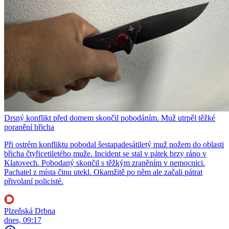
Drsný konflikt před domem skončil pobodáním. Muž utrpěl těžké
poranění břicha
Při ostrém konfliktu pobodal šestapadesátiletý muž nožem do oblasti
břicha čtyřicetiletého muže. Incident se stal v pátek brzy ráno v
Klatovech. Pobodaný skončil s těžkým zraněním v nemocnici.
Pachatel z místa činu utekl. Okamžitě po něm ale začali pátrat
přivolaní policisté.
Plzeňská Drbna
dnes, 09:17