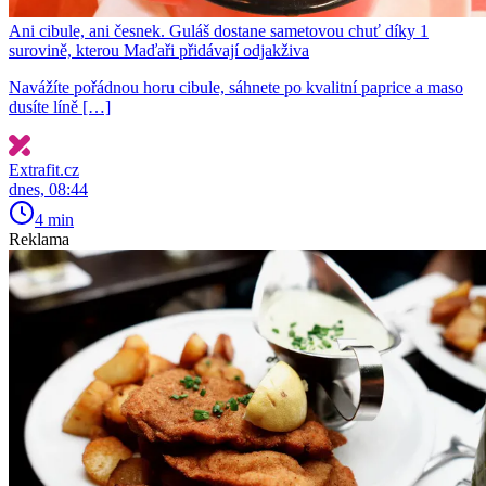
Ani cibule, ani česnek. Guláš dostane sametovou chuť díky 1
surovině, kterou Maďaři přidávají odjakživa
Navážíte pořádnou horu cibule, sáhnete po kvalitní paprice a maso
dusíte líně […]
Extrafit.cz
dnes, 08:44
4 min
Reklama