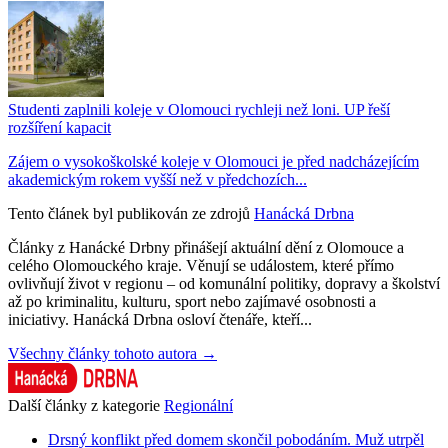
Studenti zaplnili koleje v Olomouci rychleji než loni. UP řeší
rozšíření kapacit
Zájem o vysokoškolské koleje v Olomouci je před nadcházejícím
akademickým rokem vyšší než v předchozích...
Tento článek byl publikován ze zdrojů
Hanácká Drbna
Články z Hanácké Drbny přinášejí aktuální dění z Olomouce a
celého Olomouckého kraje. Věnují se událostem, které přímo
ovlivňují život v regionu – od komunální politiky, dopravy a školství
až po kriminalitu, kulturu, sport nebo zajímavé osobnosti a
iniciativy. Hanácká Drbna osloví čtenáře, kteří...
Všechny články tohoto autora →
Další články z kategorie
Regionální
Drsný konflikt před domem skončil pobodáním. Muž utrpěl