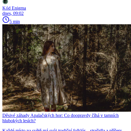
Kód Enigma
dnes, 09:02
5 min
Děsivé záhady Apalačských hor: Co doopravdy číhá v tamních
hlubokých lesích?
Každé místo na světě má svůj tradiční folklór – strašidla a příšery,