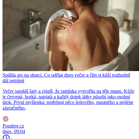
Spálila ses na slunci. Co udělat dnes večer a čím si kůži rozhodně
dál netrápit
Večer sundáš šaty a zjistíš, že ramínka vytvořila na těle mapu. Kůže
je červená, horká, napjatá a každý dotek látky působí jako osobní
útok. První myšlenka: potřebuji něco ledového, mastného a nejlépe
zázračného.
Poudree.cz
dnes, 09:04