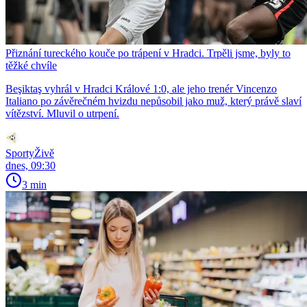
Přiznání tureckého kouče po trápení v Hradci. Trpěli jsme, byly to
těžké chvíle
Beşiktaş vyhrál v Hradci Králové 1:0, ale jeho trenér Vincenzo
Italiano po závěrečném hvizdu nepůsobil jako muž, který právě slaví
vítězství. Mluvil o utrpení.
SportyŽivě
dnes, 09:30
3 min