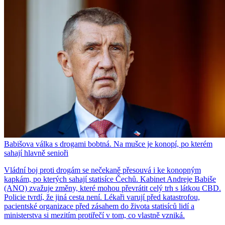
Babišova válka s drogami bobtná. Na mušce je konopí, po kterém
sahají hlavně senioři
Vládní boj proti drogám se nečekaně přesouvá i ke konopným
kapkám, po kterých sahají statisíce Čechů. Kabinet Andreje Babiše
(ANO) zvažuje změny, které mohou převrátit celý trh s látkou CBD.
Policie tvrdí, že jiná cesta není. Lékaři varují před katastrofou,
pacientské organizace před zásahem do života statisíců lidí a
ministerstva si mezitím protiřečí v tom, co vlastně vzniká.