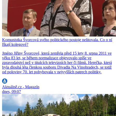
Komunistka Švorcová svého politického postoje nelitovala. Co o ní
říkají kolegové?
Jméno Jiřiny Švorcové, která zemřela před 15 lety 8. srpna 2011 ve
věku 83 let, se během normalizace objevovalo spíše ve
zpravodajství než v titulcích televizních her či filmů. Herečka, která
byla dlouhá léta členkou souboru Divadla Na Vinohradech, se totiž
od poloviny 70. let pohybovala v nejvyšších patrech politiky.
Aktuálně.cz - Magazín
dnes, 09:07