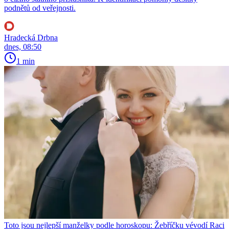
podnětů od veřejnosti.
Hradecká Drbna
dnes, 08:50
1 min
Toto jsou nejlepší manželky podle horoskopu: Žebříčku vévodí Raci