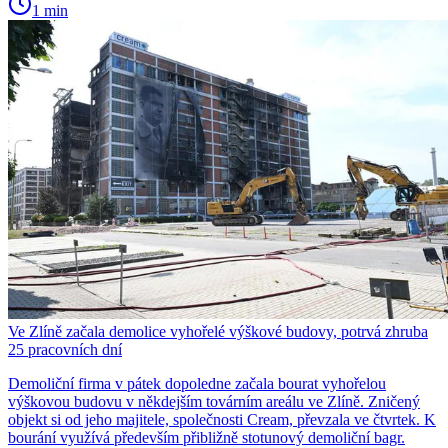
1 min
Ve Zlíně začala demolice vyhořelé výškové budovy, potrvá zhruba
25 pracovních dní
Demoliční firma v pátek dopoledne začala bourat vyhořelou
výškovou budovu v někdejším továrním areálu ve Zlíně. Zničený
objekt si od jeho majitele, společnosti Cream, převzala ve čtvrtek. K
bourání využívá především přibližně stotunový demoliční bagr.