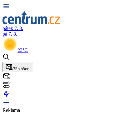
pátek 7. 8.
pá 7. 8.
23°C
Přihlášení
Reklama