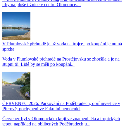
trhy na ploše tržnice v centru Olomouce....
V Plumlovské přehradě je už voda na trojce, po koupání je nutná
sprcha
Voda v Plumlovské přehradě na Prostějovsku se zhoršila a je na
stupni tři. Lidé by se měli po koupání...
ČERVENEC 2026: Parkování na Poděbradech, obří investice v
Přerově, pochybení ve Fakultní nemocnici
Červenec byl v Olomouckém kraji ve znamení léta a tropických
tepot, například na oblíbených Poděbradech u...