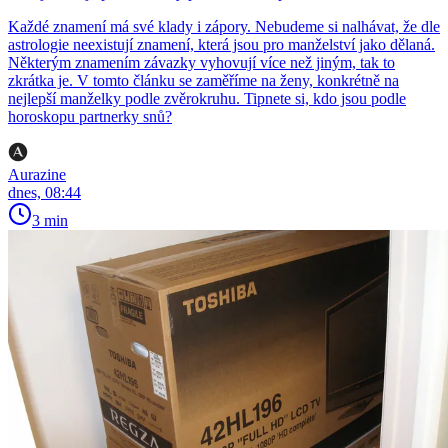
Každé znamení má své klady i zápory. Nebudeme si nalhávat, že dle
astrologie neexistují znamení, která jsou pro manželství jako dělaná.
Některým znamením závazky vyhovují více než jiným, tak to
zkrátka je. V tomto článku se zaměříme na ženy, konkrétně na
nejlepší manželky podle zvěrokruhu. Tipnete si, kdo jsou podle
horoskopu partnerky snů?
Aurazine
dnes, 08:44
3 min