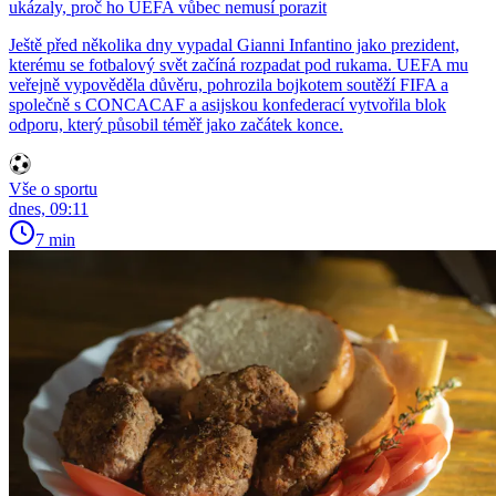
ukázaly, proč ho UEFA vůbec nemusí porazit
Ještě před několika dny vypadal Gianni Infantino jako prezident,
kterému se fotbalový svět začíná rozpadat pod rukama. UEFA mu
veřejně vypověděla důvěru, pohrozila bojkotem soutěží FIFA a
společně s CONCACAF a asijskou konfederací vytvořila blok
odporu, který působil téměř jako začátek konce.
Vše o sportu
dnes, 09:11
7 min