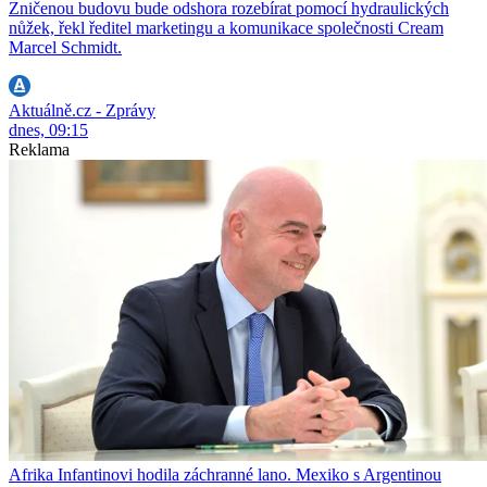
Zničenou budovu bude odshora rozebírat pomocí hydraulických
nůžek, řekl ředitel marketingu a komunikace společnosti Cream
Marcel Schmidt.
Aktuálně.cz - Zprávy
dnes, 09:15
Reklama
Afrika Infantinovi hodila záchranné lano. Mexiko s Argentinou