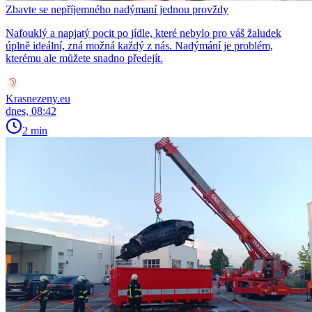
Zbavte se nepříjemného nadýmaní jednou provždy
Nafouklý a napjatý pocit po jídle, které nebylo pro váš žaludek
úplně ideální, zná možná každý z nás. Nadýmání je problém,
kterému ale můžete snadno předejít.
Krasnezeny.eu
dnes, 08:42
2 min