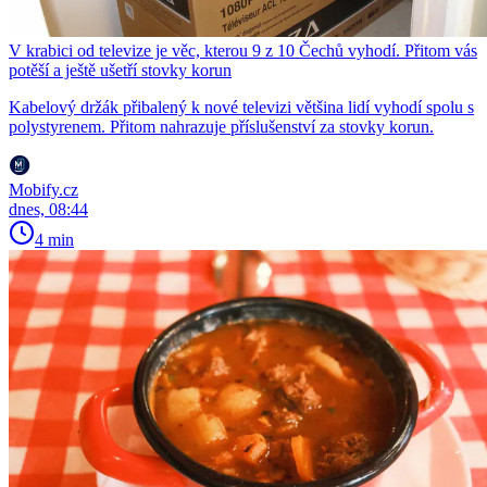
V krabici od televize je věc, kterou 9 z 10 Čechů vyhodí. Přitom vás
potěší a ještě ušetří stovky korun
Kabelový držák přibalený k nové televizi většina lidí vyhodí spolu s
polystyrenem. Přitom nahrazuje příslušenství za stovky korun.
Mobify.cz
dnes, 08:44
4 min