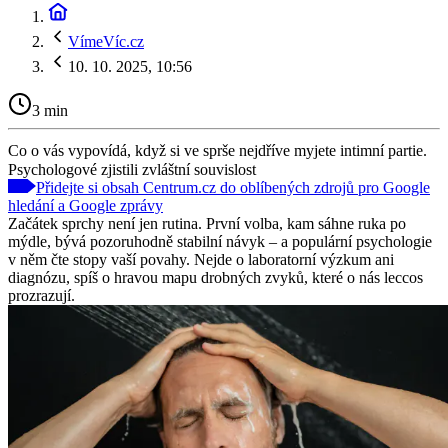
VímeVíc.cz
10. 10. 2025, 10:56
3 min
Co o vás vypovídá, když si ve sprše nejdříve myjete intimní partie.
Psychologové zjistili zvláštní souvislost
Přidejte si obsah Centrum.cz do oblíbených zdrojů pro Google
hledání a Google zprávy
Začátek sprchy není jen rutina. První volba, kam sáhne ruka po
mýdle, bývá pozoruhodně stabilní návyk – a populární psychologie
v něm čte stopy vaší povahy. Nejde o laboratorní výzkum ani
diagnózu, spíš o hravou mapu drobných zvyků, které o nás leccos
prozrazují.