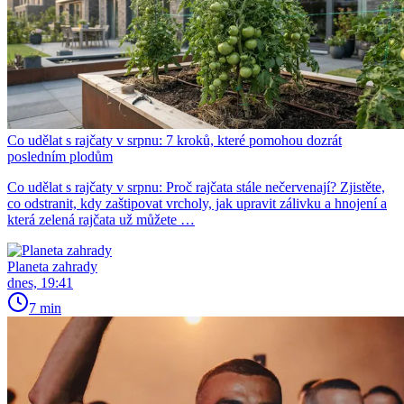
Co udělat s rajčaty v srpnu: 7 kroků, které pomohou dozrát
posledním plodům
Co udělat s rajčaty v srpnu: Proč rajčata stále nečervenají? Zjistěte,
co odstranit, kdy zaštipovat vrcholy, jak upravit zálivku a hnojení a
která zelená rajčata už můžete …
Planeta zahrady
dnes, 19:41
7 min