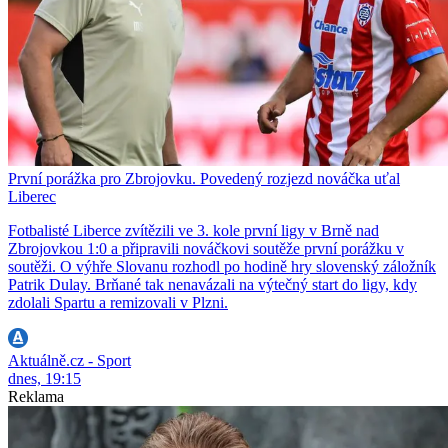
První porážka pro Zbrojovku. Povedený rozjezd nováčka uťal
Liberec
Fotbalisté Liberce zvítězili ve 3. kole první ligy v Brně nad
Zbrojovkou 1:0 a připravili nováčkovi soutěže první porážku v
soutěži. O výhře Slovanu rozhodl po hodině hry slovenský záložník
Patrik Dulay. Brňané tak nenavázali na výtečný start do ligy, kdy
zdolali Spartu a remizovali v Plzni.
Aktuálně.cz - Sport
dnes, 19:15
Reklama