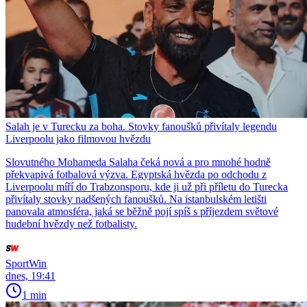
Salah je v Turecku za boha. Stovky fanoušků přivítaly legendu
Liverpoolu jako filmovou hvězdu
Slovutného Mohameda Salaha čeká nová a pro mnohé hodně
překvapivá fotbalová výzva. Egyptská hvězda po odchodu z
Liverpoolu míří do Trabzonsporu, kde ji už při příletu do Turecka
přivítaly stovky nadšených fanoušků. Na istanbulském letišti
panovala atmosféra, jaká se běžně pojí spíš s příjezdem světové
hudební hvězdy než fotbalisty.
SportWin
dnes, 19:41
1 min