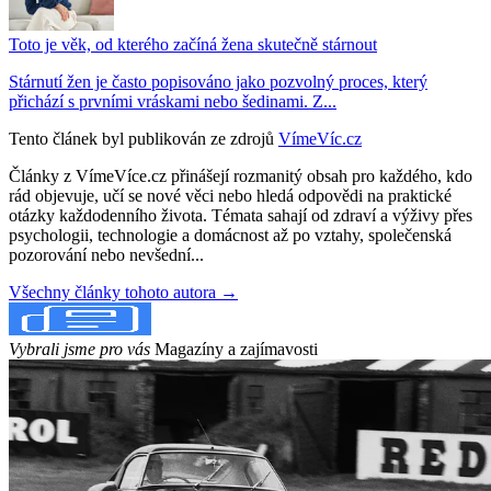
Toto je věk, od kterého začíná žena skutečně stárnout
Stárnutí žen je často popisováno jako pozvolný proces, který
přichází s prvními vráskami nebo šedinami. Z...
Tento článek byl publikován ze zdrojů
VímeVíc.cz
Články z VímeVíce.cz přinášejí rozmanitý obsah pro každého, kdo
rád objevuje, učí se nové věci nebo hledá odpovědi na praktické
otázky každodenního života. Témata sahají od zdraví a výživy přes
psychologii, technologie a domácnost až po vztahy, společenská
pozorování nebo nevšední...
Všechny články tohoto autora →
Vybrali jsme pro vás
Magazíny a zajímavosti