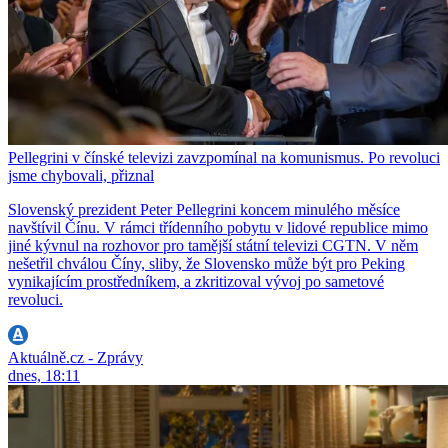
Pellegrini v čínské televizi zavzpomínal na komunismus. Po revoluci
jsme chybovali, přiznal
Slovenský prezident Peter Pellegrini koncem minulého měsíce
navštívil Čínu. V rámci třídenního pobytu v lidové republice mimo
jiné kývnul na rozhovor pro tamější státní televizi CGTN. V něm
nešetřil chválou Číny, sliby, že Slovensko může být pro Peking
vynikajícím prostředníkem, a zkritizoval vývoj po sametové
revoluci.
Aktuálně.cz - Zprávy
dnes, 18:11