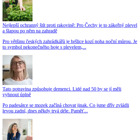
Nejlepší ochranný štít proti rakovině: Pro Čechy je to zákeřný plevel
a šlapou po něm na zahradě
Pro většinu českých zahrádkářů je bršlice kozí noha noční můrou. Je
to symbol nekonečného boje s plevelem,...
Tato potravina způsobuje demenci. Lidé nad 50 by se jí měli
vyhnout úplně
Po padesátce se mozek začíná chovat jinak. Co jsme dřív zvládli
levou zadní, dnes někdy trvá déle. Paměť...