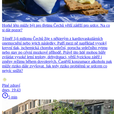
Horké léto může být pro třetinu Čechů větší zátěží pro srdce. Na co
si dát pozor?
Téměř 3,6 milionu Čechů žije s některým z kardiovaskulárních
onemocnění nebo jejich následky. Patří mezi ně například vysoký
krevní tlak, ischemická choroba srdeční, porucha srdečního rytmu
nebo stav po cévní mozkové příhodě. Právě tito lidé mohou hůře
zvládat vysoké letní teploty, dehydrataci, větší fyzickou zátěž i
změny režimu během dovolených. Častější konzumace alkoholu pak
může riziko dále zvyšovat. Jak tedy riziko problémů se srdcem co
nejvíc snížit?
Plné zdraví
dnes, 19:43
5 min