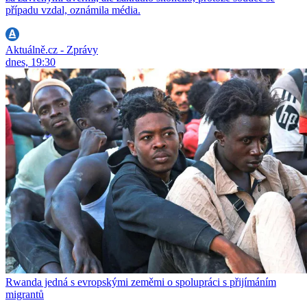
případu vzdal, oznámila média.
Aktuálně.cz - Zprávy
dnes, 19:30
Rwanda jedná s evropskými zeměmi o spolupráci s přijímáním
migrantů