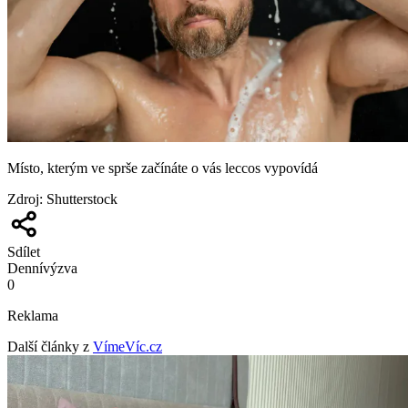
Místo, kterým ve sprše začínáte o vás leccos vypovídá
Zdroj
:
Shutterstock
Sdílet
Denní
výzva
0
Reklama
Další články z
VímeVíc.cz