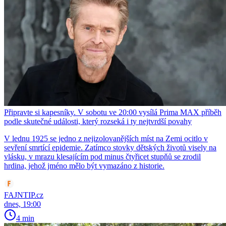
Připravte si kapesníky. V sobotu ve 20:00 vysílá Prima MAX příběh
podle skutečné události, který rozseká i ty nejtvrdší povahy
V lednu 1925 se jedno z nejizolovanějších míst na Zemi ocitlo v
sevření smrtící epidemie. Zatímco stovky dětských životů visely na
vlásku, v mrazu klesajícím pod minus čtyřicet stupňů se zrodil
hrdina, jehož jméno mělo být vymazáno z historie.
FAJNTIP.cz
dnes, 19:00
4 min