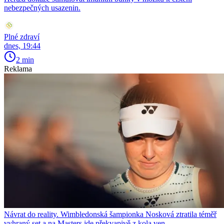
nebezpečných usazenin.
Plné zdraví
dnes, 19:44
2 min
Reklama
Návrat do reality. Wimbledonská šampionka Nosková ztratila téměř
vyhraný set a na Masters jde překvapivě z kola ven