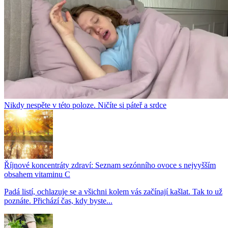
Nikdy nespěte v této poloze. Ničíte si páteř a srdce
Říjnové koncentráty zdraví: Seznam sezónního ovoce s nejvyšším
obsahem vitaminu C
Padá listí, ochlazuje se a všichni kolem vás začínají kašlat. Tak to už
poznáte. Přichází čas, kdy byste...