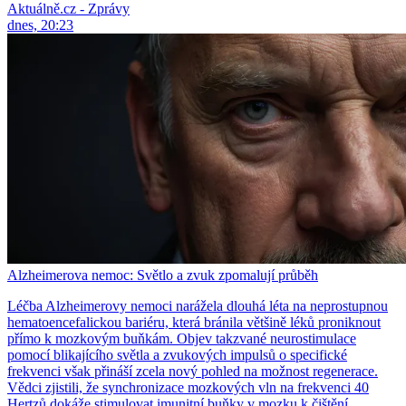
Aktuálně.cz - Zprávy
dnes, 20:23
Alzheimerova nemoc: Světlo a zvuk zpomalují průběh
Léčba Alzheimerovy nemoci narážela dlouhá léta na neprostupnou
hematoencefalickou bariéru, která bránila většině léků proniknout
přímo k mozkovým buňkám. Objev takzvané neurostimulace
pomocí blikajícího světla a zvukových impulsů o specifické
frekvenci však přináší zcela nový pohled na možnost regenerace.
Vědci zjistili, že synchronizace mozkových vln na frekvenci 40
Hertzů dokáže stimulovat imunitní buňky v mozku k čištění