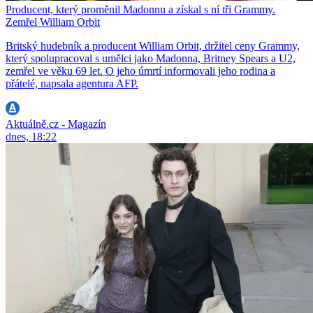
Producent, který proměnil Madonnu a získal s ní tři Grammy.
Zemřel William Orbit
Britský hudebník a producent William Orbit, držitel ceny Grammy,
který spolupracoval s umělci jako Madonna, Britney Spears a U2,
zemřel ve věku 69 let. O jeho úmrtí informovali jeho rodina a
přátelé, napsala agentura AFP.
Aktuálně.cz - Magazín
dnes, 18:22