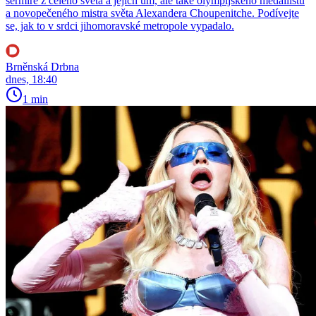
šermíře z celého světa a jejich um, ale také olympijského medailistu
a novopečeného mistra světa Alexandera Choupenitche. Podívejte
se, jak to v srdci jihomoravské metropole vypadalo.
Brněnská Drbna
dnes, 18:40
1 min