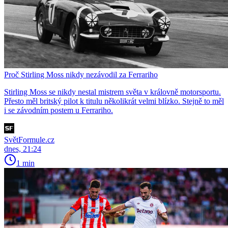
Proč Stirling Moss nikdy nezávodil za Ferrariho
Stirling Moss se nikdy nestal mistrem světa v královně motorsportu.
Přesto měl britský pilot k titulu několikrát velmi blízko. Stejně to měl
i se závodním postem u Ferrariho.
SvětFormule.cz
dnes, 21:24
1 min