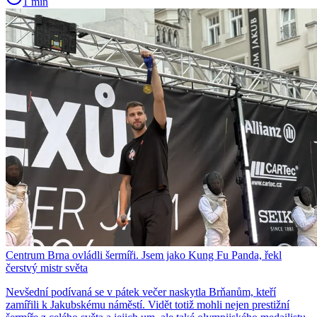
1 min
Centrum Brna ovládli šermíři. Jsem jako Kung Fu Panda, řekl
čerstvý mistr světa
Nevšední podívaná se v pátek večer naskytla Brňanům, kteří
zamířili k Jakubskému náměstí. Vidět totiž mohli nejen prestižní