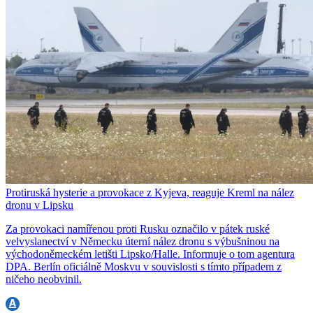
Protiruská hysterie a provokace z Kyjeva, reaguje Kreml na nález
dronu v Lipsku
Za provokaci namířenou proti Rusku označilo v pátek ruské
velvyslanectví v Německu úterní nález dronu s výbušninou na
východoněmeckém letišti Lipsko/Halle. Informuje o tom agentura
DPA. Berlín oficiálně Moskvu v souvislosti s tímto případem z
ničeho neobvinil.