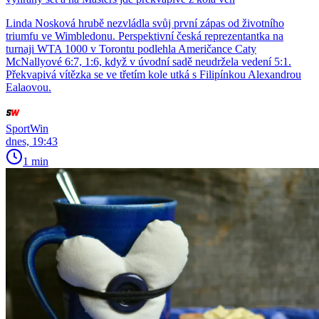
Linda Nosková hrubě nezvládla svůj první zápas od životního
triumfu ve Wimbledonu. Perspektivní česká reprezentantka na
turnaji WTA 1000 v Torontu podlehla Američance Caty
McNallyové 6:7, 1:6, když v úvodní sadě neudržela vedení 5:1.
Překvapivá vítězka se ve třetím kole utká s Filipínkou Alexandrou
Ealaovou.
SportWin
dnes, 19:43
1 min