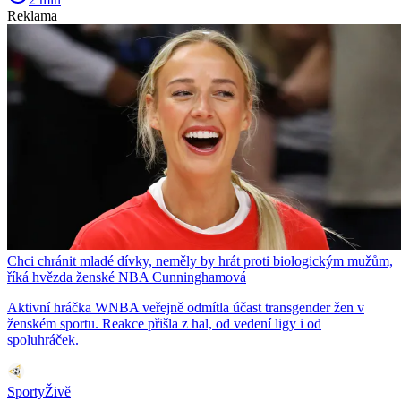
Reklama
Chci chránit mladé dívky, neměly by hrát proti biologickým mužům,
říká hvězda ženské NBA Cunninghamová
Aktivní hráčka WNBA veřejně odmítla účast transgender žen v
ženském sportu. Reakce přišla z hal, od vedení ligy i od
spoluhráček.
SportyŽivě