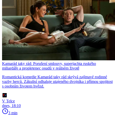
Kamarád taky rád: Porušení smlouvy, superjachta ruského
miliardáře a propletenec osudů v reálném životě
Romantická komedie Kamarád taky rád skrývá zajímavé rodinné
vazby herců. Zákulisí odhaluje utajeného dvojníka i přímou spojitost
s osobním životem hvězd.
V Telce
dnes, 18:10
3 min