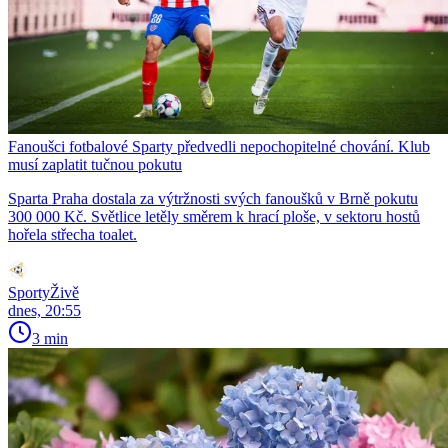
Fanoušci fotbalové Sparty předvedli nepochopitelné chování. Klub
musí zaplatit tučnou pokutu
Sparta Praha dostala za výtržnosti svých fanoušků v Brně pokutu
300 000 Kč. Světlice letěly směrem k hrací ploše, v sektoru hostů
hořela střecha toalet.
SportyŽivě
dnes, 20:55
3 min