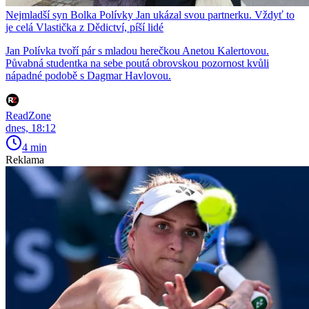
Nejmladší syn Bolka Polívky Jan ukázal svou partnerku. Vždyť to
je celá Vlastička z Dědictví, píší lidé
Jan Polívka tvoří pár s mladou herečkou Anetou Kalertovou.
Půvabná studentka na sebe poutá obrovskou pozornost kvůli
nápadné podobě s Dagmar Havlovou.
ReadZone
dnes, 18:12
4 min
Reklama