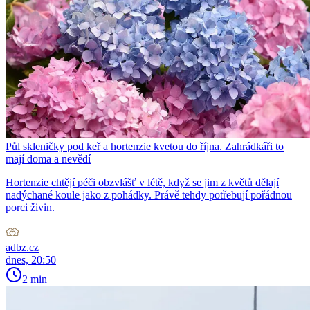
Půl skleničky pod keř a hortenzie kvetou do října. Zahrádkáři to
mají doma a nevědí
Hortenzie chtějí péči obzvlášť v létě, když se jim z květů dělají
nadýchané koule jako z pohádky. Právě tehdy potřebují pořádnou
porci živin.
adbz.cz
dnes, 20:50
2 min