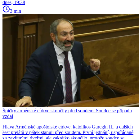
dnes, 19:38
3 min
Špičky arménské církve skončily před soudem. Soudce se případu
vzdal
Hlava Arménské apoštolské církve, katolikos Garegin II., a dalších
šest prelátů v pátek stanuli před soudem. První jednání, uspořádané
za zavřenými dveřmi, ale zakrátko skončilo, protože soudce se