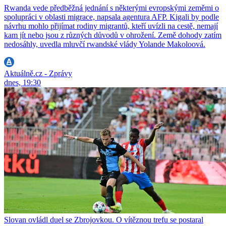
Rwanda vede předběžná jednání s některými evropskými zeměmi o
spolupráci v oblasti migrace, napsala agentura AFP. Kigali by podle
návrhu mohlo přijímat rodiny migrantů, kteří uvízli na cestě, nemají
kam jít nebo jsou z různých důvodů v ohrožení. Země dohody zatím
nedosáhly, uvedla mluvčí rwandské vlády Yolande Makoloová.
Aktuálně.cz - Zprávy
dnes, 19:30
Slovan ovládl duel se Zbrojovkou. O vítěznou trefu se postaral