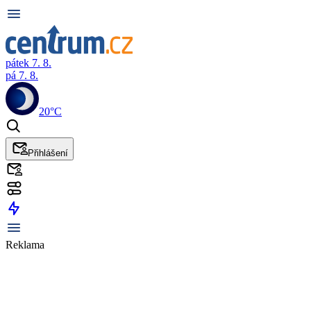
pátek 7. 8.
pá 7. 8.
20°C
Přihlášení
Reklama