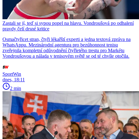
Zastali se jí, teď si sypou popel na hlavu. Vondroušová po odhalení
pravdy čelí drsné kritice
Osmačtyřicet stran, čtyři lékařští experti a jedna textová zpráva na
WhatsAppu. Mezinárodní agentura pro bezúhonnost tenisu
zveřejnila kompletní odůvodnění čtyřletého trestu pro Markétu
Vondroušovou a nálada v tenisovém světě se od té chvíle otočila.
SportWin
dnes, 18:11
2 min