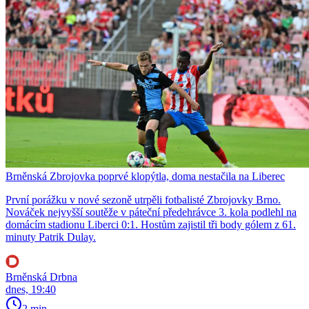
Brněnská Zbrojovka poprvé klopýtla, doma nestačila na Liberec
První porážku v nové sezoně utrpěli fotbalisté Zbrojovky Brno.
Nováček nejvyšší soutěže v páteční předehrávce 3. kola podlehl na
domácím stadionu Liberci 0:1. Hostům zajistil tři body gólem z 61.
minuty Patrik Dulay.
Brněnská Drbna
dnes, 19:40
2 min