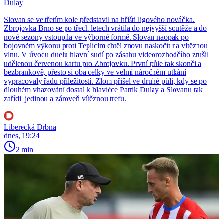
Dulay
Slovan se ve třetím kole představil na hřišti ligového nováčka.
Zbrojovka Brno se po třech letech vrátila do nejvyšší soutěže a do
nové sezony vstoupila ve výborné formě. Slovan naopak po
bojovném výkonu proti Teplicím chtěl znovu naskočit na vítěznou
vlnu. V úvodu duelu hlavní sudí po zásahu videorozhodčího zrušil
udělenou červenou kartu pro Zbrojovku. První půle tak skončila
bezbrankově, přesto si oba celky ve velmi náročném utkání
vypracovaly řadu příležitostí. Zlom přišel ve druhé půli, kdy se po
dlouhém vhazování dostal k hlavičce Patrik Dulay a Slovanu tak
zařídil jedinou a zároveň vítěznou trefu.
Liberecká Drbna
dnes, 19:24
2 min