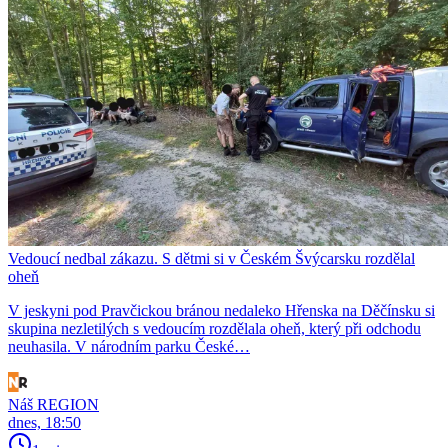
Vedoucí nedbal zákazu. S dětmi si v Českém Švýcarsku rozdělal
oheň
V jeskyni pod Pravčickou bránou nedaleko Hřenska na Děčínsku si
skupina nezletilých s vedoucím rozdělala oheň, který při odchodu
neuhasila. V národním parku České…
Náš REGION
dnes, 18:50