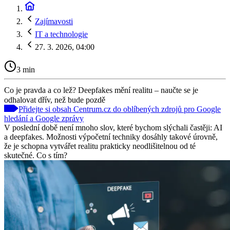
Zajímavosti
IT a technologie
27. 3. 2026, 04:00
3 min
Co je pravda a co lež? Deepfakes mění realitu – naučte se je
odhalovat dřív, než bude pozdě
Přidejte si obsah Centrum.cz do oblíbených zdrojů pro Google
hledání a Google zprávy
V poslední době není mnoho slov, které bychom slýchali častěji: AI
a deepfakes. Možnosti výpočetní techniky dosáhly takové úrovně,
že je schopna vytvářet realitu prakticky neodlišitelnou od té
skutečné. Co s tím?