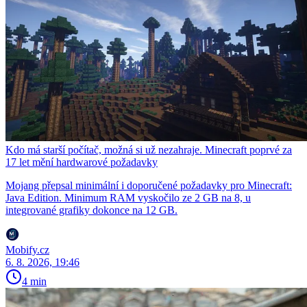
Kdo má starší počítač, možná si už nezahraje. Minecraft poprvé za
17 let mění hardwarové požadavky
Mojang přepsal minimální i doporučené požadavky pro Minecraft:
Java Edition. Minimum RAM vyskočilo ze 2 GB na 8, u
integrované grafiky dokonce na 12 GB.
Mobify.cz
6. 8. 2026, 19:46
4 min