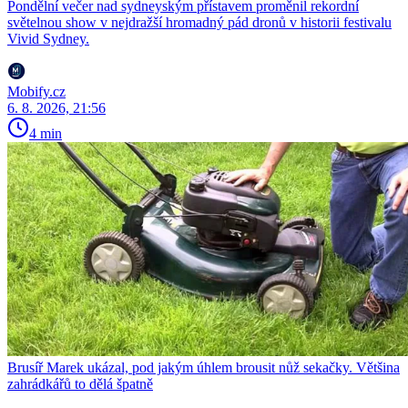
Pondělní večer nad sydneyským přístavem proměnil rekordní
světelnou show v nejdražší hromadný pád dronů v historii festivalu
Vivid Sydney.
Mobify.cz
6. 8. 2026, 21:56
4 min
Brusíř Marek ukázal, pod jakým úhlem brousit nůž sekačky. Většina
zahrádkářů to dělá špatně