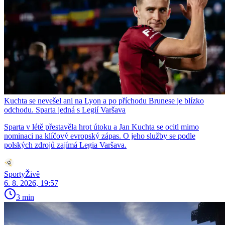
Kuchta se nevešel ani na Lyon a po příchodu Brunese je blízko
odchodu. Sparta jedná s Legií Varšava
Sparta v létě přestavěla hrot útoku a Jan Kuchta se ocitl mimo
nominaci na klíčový evropský zápas. O jeho služby se podle
polských zdrojů zajímá Legia Varšava.
SportyŽivě
6. 8. 2026, 19:57
3 min