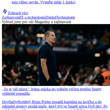
tom vůbec nevíte. Vypněte tuhle 1 funkci
Zobrazit více
Zajímavosti
IT a technologie
Digital
Technologie
Vybrali jsme pro vás
Magazíny a zajímavosti
„To je váš názor." Jedna otázka po velkém večeru trenéra Sparty
viditelně popudila
Devětačtyřicetiletý Brian Priske posadil kapitána na lavičku a do
základní sestavy poslal muže, který byl ve Spartě sotva čtyři dny. Po