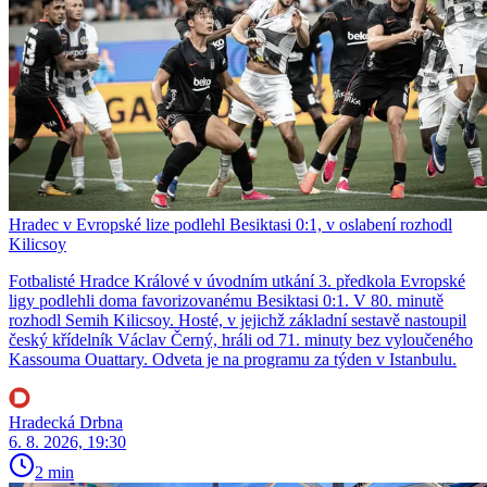
Hradec v Evropské lize podlehl Besiktasi 0:1, v oslabení rozhodl
Kilicsoy
Fotbalisté Hradce Králové v úvodním utkání 3. předkola Evropské
ligy podlehli doma favorizovanému Besiktasi 0:1. V 80. minutě
rozhodl Semih Kilicsoy. Hosté, v jejichž základní sestavě nastoupil
český křídelník Václav Černý, hráli od 71. minuty bez vyloučeného
Kassouma Ouattary. Odveta je na programu za týden v Istanbulu.
Hradecká Drbna
6. 8. 2026, 19:30
2 min