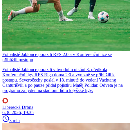
Fotbalisté Jablonce porazili RFS 2:0 a v Konferenční lize se
přiblížili postupu
Fotbalisté Jablonce porazili v úvodním utkání 3. předkola
Konferenční ligy RFS Riga doma 2:0 a výrazně se přiblížili k
postupu. Severočechy poslal v 18. minutě do vedení Vachtang
Čanturišvili a po pauze přidal pojistku Matěj Polidar. Odveta je na
programu za týden na stadionu lídra lotyšské ligy.
Liberecká Drbna
6. 8. 2026, 19:35
3 min