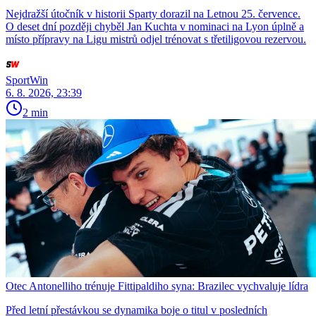
Nejdražší útočník v historii Sparty dorazil na Letnou 25. července.
O deset dní později chyběl Jan Kuchta v nominaci na Lyon úplně a
místo přípravy na Ligu mistrů odjel trénovat s třetiligovou rezervou.
SportWin
6. 8. 2026, 23:39
2 min
Otec Antonelliho trénuje Fittipaldiho syna: Brazilec vychvaluje lídra
Před letní přestávkou se dynamika boje o titul v posledních