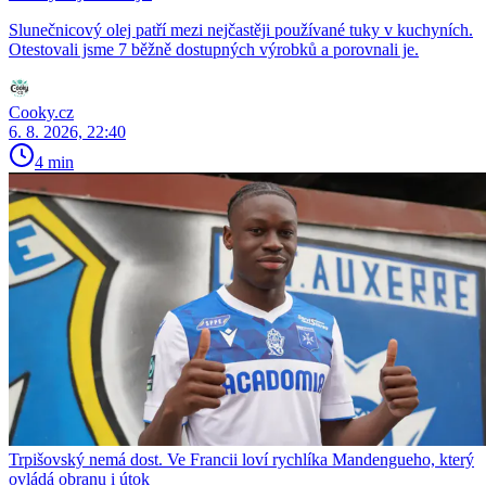
Slunečnicový olej patří mezi nejčastěji používané tuky v kuchyních.
Otestovali jsme 7 běžně dostupných výrobků a porovnali je.
Cooky.cz
6. 8. 2026, 22:40
4 min
Trpišovský nemá dost. Ve Francii loví rychlíka Mandengueho, který
ovládá obranu i útok