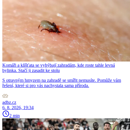
Komáři a klíšťata se vyhýbají zahradám, kde roste tahle levná
bylinka. Stačí ji zasadit ke stolu
S otravným hmyzem na zahradě se smířit nemusíte. Pomůže vám
řešení, které si pro vás nachystala sama příroda.
adbz.cz
6. 8. 2026, 19:34
2 min