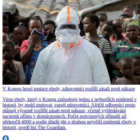
V Kongu hrozí mutace eboly, zdravotníci rozšíří zásah proti nákaze
Virus eboly, který v Kongu způsobuje jednu z nejhorších epidemií v
historii, by mohl mutovat, varují zdravotníci. Afričtí odborníci proto
plánují výrazně rozšířit zásah proti nákaze, včetně vyhledávání
pacientů přímo v domácnostech. Počet potvrzených případů už
překročil 4000 a podle úřadů jde o druhou největší epidemii eboly v
historii, uvedl list The Guardian.