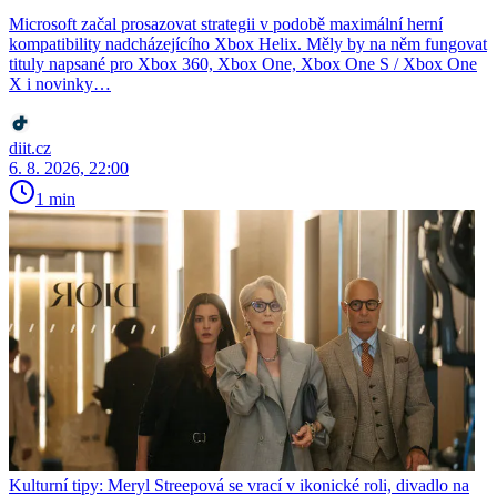
Microsoft začal prosazovat strategii v podobě maximální herní
kompatibility nadcházejícího Xbox Helix. Měly by na něm fungovat
tituly napsané pro Xbox 360, Xbox One, Xbox One S / Xbox One
X i novinky…
diit.cz
6. 8. 2026, 22:00
1 min
Kulturní tipy: Meryl Streepová se vrací v ikonické roli, divadlo na