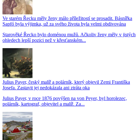
Ve starém Řecku měly ženy málo příležitostí se prosadit. Básnířka
Sapfó byla výjimka, už za svého života byla velmi obdivována
Starověké Řecko bylo doménou mužů. Ačkoliv ženy měly v jistých
ohledech lepší pozici než v křesťanském...
Julius Payer, český malíř a polárník, který objevil Zemi Františka
Josefa. Zastavit jej nedokázala ani ztráta oka
Julius Payer, v roce 1876 povýšen na von Peyer, byl horolezec,
polárník, kartograf, objevitel a malíř. Za...