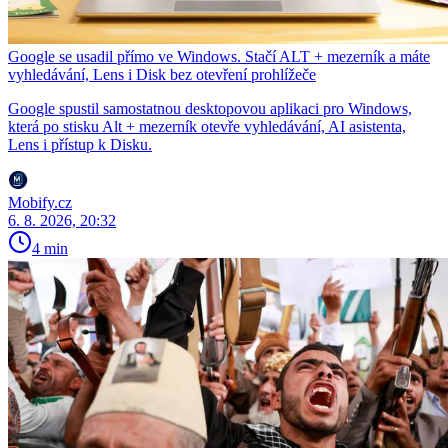
Google se usadil přímo ve Windows. Stačí ALT + mezerník a máte
vyhledávání, Lens i Disk bez otevření prohlížeče
Google spustil samostatnou desktopovou aplikaci pro Windows,
která po stisku Alt + mezerník otevře vyhledávání, AI asistenta,
Lens i přístup k Disku.
Mobify.cz
6. 8. 2026, 20:32
4 min