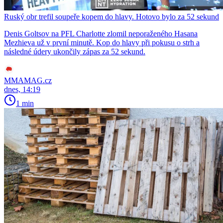
Ruský obr trefil soupeře kopem do hlavy. Hotovo bylo za 52 sekund
Denis Goltsov na PFL Charlotte zlomil neporaženého Hasana
Mezhieva už v první minutě. Kop do hlavy při pokusu o strh a
následné údery ukončily zápas za 52 sekund.
MMAMAG.cz
dnes, 14:19
1 min