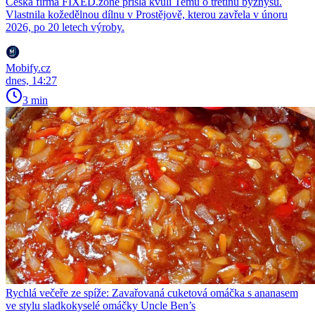
Česká firma FIXED.zone přišla kvůli Temu o třetinu byznysu.
Vlastnila kožedělnou dílnu v Prostějově, kterou zavřela v únoru
2026, po 20 letech výroby.
Mobify.cz
dnes, 14:27
3 min
Rychlá večeře ze spíže: Zavařovaná cuketová omáčka s ananasem
ve stylu sladkokyselé omáčky Uncle Ben’s