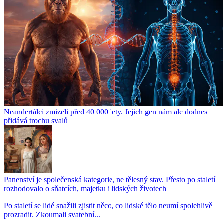
Neandertálci zmizeli před 40 000 lety. Jejich gen nám ale dodnes
přidává trochu svalů
Panenství je společenská kategorie, ne tělesný stav. Přesto po staletí
rozhodovalo o sňatcích, majetku i lidských životech
Po staletí se lidé snažili zjistit něco, co lidské tělo neumí spolehlivě
prozradit. Zkoumali svatební...