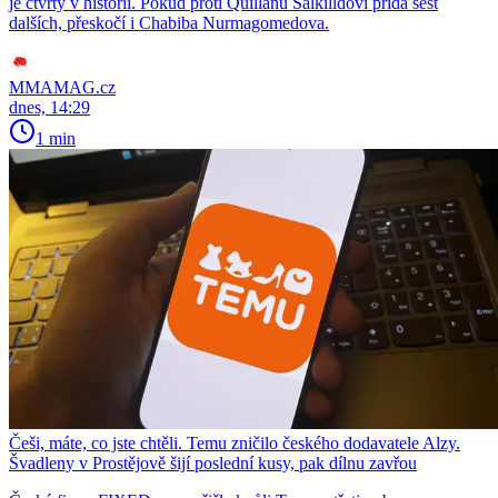
je čtvrtý v historii. Pokud proti Quillanu Salkilldovi přidá šest
dalších, přeskočí i Chabiba Nurmagomedova.
MMAMAG.cz
dnes, 14:29
1 min
Češi, máte, co jste chtěli. Temu zničilo českého dodavatele Alzy.
Švadleny v Prostějově šijí poslední kusy, pak dílnu zavřou