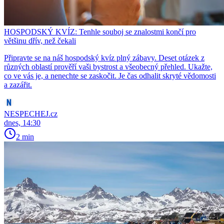
HOSPODSKÝ KVÍZ: Tenhle souboj se znalostmi končí pro
většinu dřív, než čekali
Připravte se na náš hospodský kvíz plný zábavy. Deset otázek z
různých oblastí prověří vaši bystrost a všeobecný přehled. Ukažte,
co ve vás je, a nenechte se zaskočit. Je čas odhalit skryté vědomosti
a zazářit.
NESPECHEJ.cz
dnes, 14:30
2 min