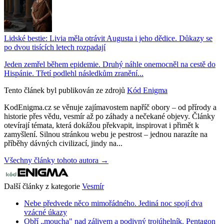
Lidské bestie: Livia měla otrávit Augusta i jeho dědice. Důkazy se
po dvou tisících letech rozpadají
Jeden zemřel během epidemie. Druhý náhle onemocněl na cestě do
Hispánie. Třetí podlehl následkům zranění...
Tento článek byl publikován ze zdrojů
Kód Enigma
KodEnigma.cz se věnuje zajímavostem napříč obory – od přírody a
historie přes vědu, vesmír až po záhady a nečekané objevy. Články
otevírají témata, která dokážou překvapit, inspirovat i přimět k
zamyšlení. Silnou stránkou webu je pestrost – jednou narazíte na
příběhy dávných civilizací, jindy na...
Všechny články tohoto autora →
Další články z kategorie
Vesmír
Nebe předvede něco mimořádného. Jediná noc spojí dva
vzácné úkazy
Obří „moucha" nad zálivem a podivný trojúhelník. Pentagon