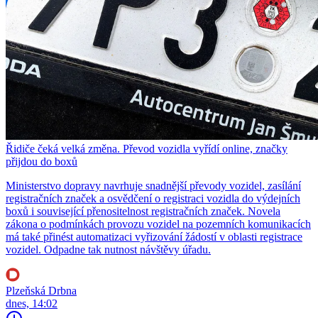
Řidiče čeká velká změna. Převod vozidla vyřídí online, značky
přijdou do boxů
Ministerstvo dopravy navrhuje snadnější převody vozidel, zasílání
registračních značek a osvědčení o registraci vozidla do výdejních
boxů i související přenositelnost registračních značek. Novela
zákona o podmínkách provozu vozidel na pozemních komunikacích
má také přinést automatizaci vyřizování žádostí v oblasti registrace
vozidel. Odpadne tak nutnost návštěvy úřadu.
Plzeňská Drbna
dnes, 14:02