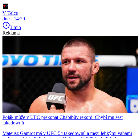
V Telce
dnes, 14:29
3 min
Reklama
Polák může v UFC překonat Chabibův rekord. Chybí mu šest
takedownů
Mateusz Gamrot má v UFC 54 takedownů a mezi lehkými vahami