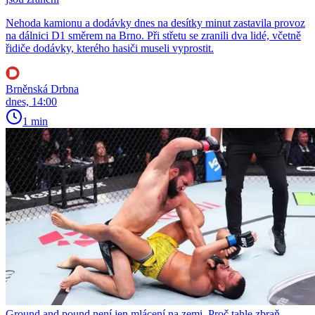
Nehoda kamionu a dodávky dnes na desítky minut zastavila provoz
na dálnici D1 směrem na Brno. Při střetu se zranili dva lidé, včetně
řidiče dodávky, kterého hasiči museli vyprostit.
Brněnská Drbna
dnes, 14:00
1 min
Ground and pound není jen mlácení na zemi. Proč tahle zbraň