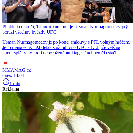
Pimbletta ukončí, Topuriu knokautuje. Usman Nurmagomedov prý
porazí všechny hvězdy UFC
Usman Nurmagomedov je po konci smlouvy s PFL volným hráčem.
Jeho manažer Ali Abdelaziz už mluví o UFC a tvrdí, že většina
tamní špičky by proti neporaženému Dagestánci neměla stačit.
MMAMAG.cz
dnes, 14:04
1 min
Reklama