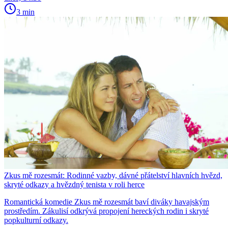
3 min
Zkus mě rozesmát: Rodinné vazby, dávné přátelství hlavních hvězd,
skryté odkazy a hvězdný tenista v roli herce
Romantická komedie Zkus mě rozesmát baví diváky havajským
prostředím. Zákulisí odkrývá propojení hereckých rodin i skryté
popkulturní odkazy.