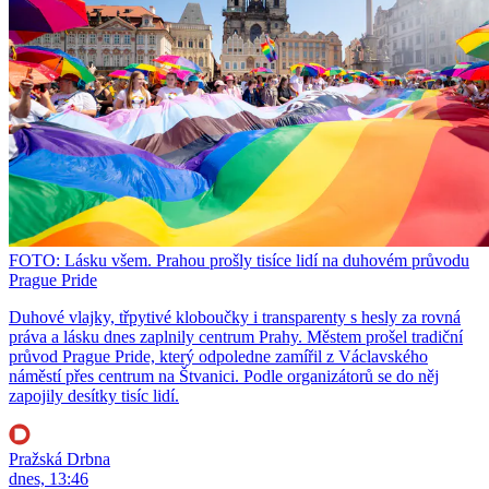
FOTO: Lásku všem. Prahou prošly tisíce lidí na duhovém průvodu
Prague Pride
Duhové vlajky, třpytivé kloboučky i transparenty s hesly za rovná
práva a lásku dnes zaplnily centrum Prahy. Městem prošel tradiční
průvod Prague Pride, který odpoledne zamířil z Václavského
náměstí přes centrum na Štvanici. Podle organizátorů se do něj
zapojily desítky tisíc lidí.
Pražská Drbna
dnes, 13:46