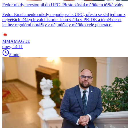
Fedor nikdy nevstoupil do UFC. Přesto zůstal měřítkem těžké váhy
Fedor Emelianenko nikdy nepodepsal s UFC, přesto se stal jednou z
největších těžkých vah historie. Jeho vláda v PRIDE a téměř deset
let bez regulérní porážky z něj udělaly měřítko celé generace.
MMAMAG.cz
dnes, 14:11
2 min