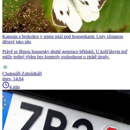
Kapusta a brokolice v srpnu mizí pod housenkami. Listy zůstanou
děravé jako síto
Právě se líhnou housenky druhé generace bělásků. U košťálovin teď
může jediný týden bez kontroly rozhodnout o ztrátě úrody.
Chalupáři-Zahrádkáři
dnes, 14:04
4 min