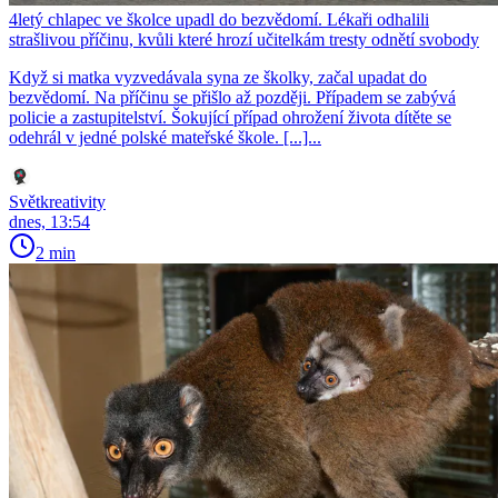
4letý chlapec ve školce upadl do bezvědomí. Lékaři odhalili
strašlivou příčinu, kvůli které hrozí učitelkám tresty odnětí svobody
Když si matka vyzvedávala syna ze školky, začal upadat do
bezvědomí. Na příčinu se přišlo až později. Případem se zabývá
policie a zastupitelství. Šokující případ ohrožení života dítěte se
odehrál v jedné polské mateřské škole. [...]...
Světkreativity
dnes, 13:54
2 min