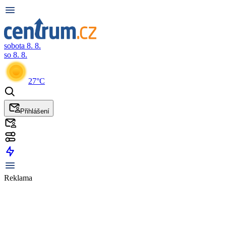
sobota 8. 8.
so 8. 8.
27°C
Přihlášení
Reklama