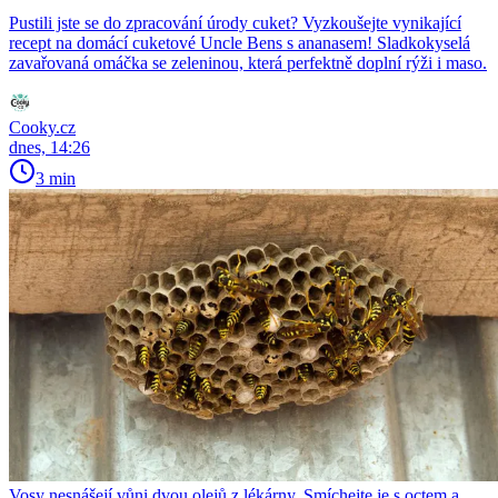
Pustili jste se do zpracování úrody cuket? Vyzkoušejte vynikající
recept na domácí cuketové Uncle Bens s ananasem! Sladkokyselá
zavařovaná omáčka se zeleninou, která perfektně doplní rýži i maso.
Cooky.cz
dnes, 14:26
3 min
Vosy nesnášejí vůni dvou olejů z lékárny. Smíchejte je s octem a