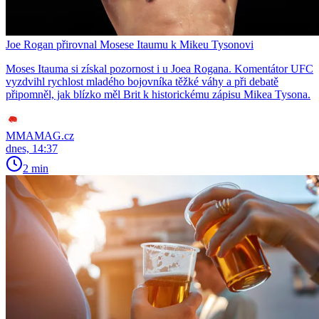
Joe Rogan přirovnal Mosese Itaumu k Mikeu Tysonovi
Moses Itauma si získal pozornost i u Joea Rogana. Komentátor UFC
vyzdvihl rychlost mladého bojovníka těžké váhy a při debatě
připomněl, jak blízko měl Brit k historickému zápisu Mikea Tysona.
MMAMAG.cz
dnes, 14:37
2 min