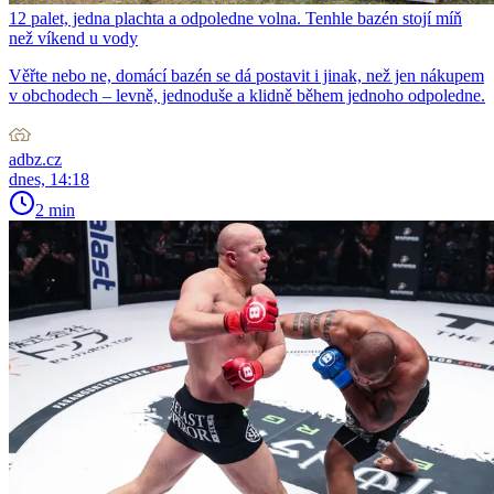
12 palet, jedna plachta a odpoledne volna. Tenhle bazén stojí míň
než víkend u vody
Věřte nebo ne, domácí bazén se dá postavit i jinak, než jen nákupem
v obchodech – levně, jednoduše a klidně během jednoho odpoledne.
adbz.cz
dnes, 14:18
2 min