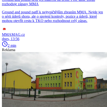
rozhoduje zápasy MMA
Ground and pound patří k nejtypičtějším zbraním MMA. Nejde jen
o sérii úderů shora, ale o spojení kontroly, pozice a úderů, které
mohou otevřít cestu k TKO nebo rozhodnout celý zápas.
MMAMAG.cz
dnes, 13:56
2 min
Reklama