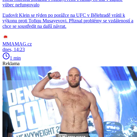
vůbec nefungovalo
Ľudovít Klein se týden po porážce na UFC v Bělehradě vrátil k
výkonu proti Tofiqu Musayevovi. Přiznal problémy se vzdáleností a
chce se soustředit na další návrat.
MMAMAG.cz
dnes, 14:23
1 min
Reklama