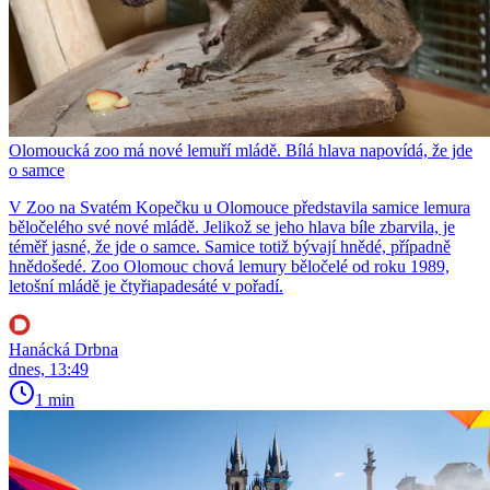
Olomoucká zoo má nové lemuří mládě. Bílá hlava napovídá, že jde
o samce
V Zoo na Svatém Kopečku u Olomouce představila samice lemura
běločelého své nové mládě. Jelikož se jeho hlava bíle zbarvila, je
téměř jasné, že jde o samce. Samice totiž bývají hnědé, případně
hnědošedé. Zoo Olomouc chová lemury běločelé od roku 1989,
letošní mládě je čtyřiapadesáté v pořadí.
Hanácká Drbna
dnes, 13:49
1 min