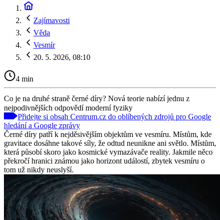
Zajímavosti
Věda
Vesmír
20. 5. 2026, 08:10
4 min
Co je na druhé straně černé díry? Nová teorie nabízí jednu z
nejpodivnějších odpovědí moderní fyziky
Přidejte si obsah Centrum.cz do oblíbených zdrojů pro Google
hledání a Google zprávy
Černé díry patří k nejděsivějším objektům ve vesmíru. Místům, kde
gravitace dosáhne takové síly, že odtud neunikne ani světlo. Místům,
která působí skoro jako kosmické vymazávače reality. Jakmile něco
překročí hranici známou jako horizont událostí, zbytek vesmíru o
tom už nikdy neuslyší.