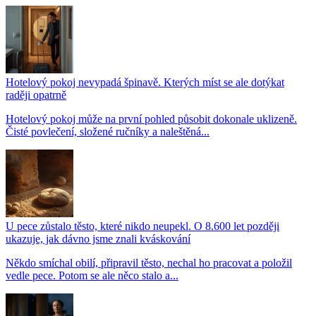
Hotelový pokoj nevypadá špinavě. Kterých míst se ale dotýkat
raději opatrně
Hotelový pokoj může na první pohled působit dokonale uklizeně.
Čisté povlečení, složené ručníky a naleštěná...
U pece zůstalo těsto, které nikdo neupekl. O 8.600 let později
ukazuje, jak dávno jsme znali kváskování
Někdo smíchal obilí, připravil těsto, nechal ho pracovat a položil
vedle pece. Potom se ale něco stalo a...