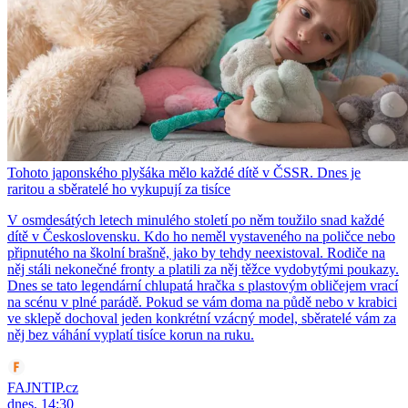
Tohoto japonského plyšáka mělo každé dítě v ČSSR. Dnes je
raritou a sběratelé ho vykupují za tisíce
V osmdesátých letech minulého století po něm toužilo snad každé
dítě v Československu. Kdo ho neměl vystaveného na poličce nebo
připnutého na školní brašně, jako by tehdy neexistoval. Rodiče na
něj stáli nekonečné fronty a platili za něj těžce vydobytými poukazy.
Dnes se tato legendární chlupatá hračka s plastovým obličejem vrací
na scénu v plné parádě. Pokud se vám doma na půdě nebo v krabici
ve sklepě dochoval jeden konkrétní vzácný model, sběratelé vám za
něj bez váhání vyplatí tisíce korun na ruku.
FAJNTIP.cz
dnes, 14:30