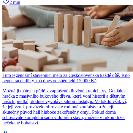
2 min
Tuto legendární stavebnici mělo za Československa každé dítě. Kdo
nepostrácel dílky, má dnes od sběratelů 15 000 Kč
Možná ji máte na půdě v zaprášené dřevěné krabici i vy. Geniální
hračka z masivního bukového dřeva, která voní historií a dětstvím
našich předků, dodnes vyvolává silnou nostalgii. Málokdo však ví,
že její vznik provázelo obrovské rodinné zoufalství a že její
skutečný původ halí hluboce zakořeněný omyl. Pokud doma
schováváte kompletní sadu v dobrém stavu, můžete v rukou držet
nečekané bohatství.