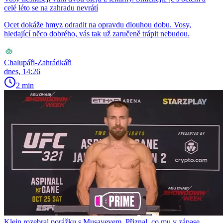
celé léto se na zahradu nevrátí
Ocet dokáže hmyz odradit na opravdu dlouhou dobu. Vosy,
hledající něco dobrého, vás tak už zaručeně trápit nebudou.
Chalupáři-Zahrádkáři
dnes, 14:26
2 min
Klein rozebral porážku s Musayevem. Přiznal, co mu v zápase