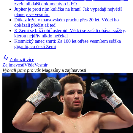
zveřejnil další dokumenty o UFO
Jupiter je proti nim kulička na hraní. Jak vypadají největší
planety ve vesmíru
Důkaz ležel v marsovském prachu přes 20 let. Vědci ho
dokázali přečíst až teď
K Zemi se blíží obří asteroid. Vědci se začali obávat srážky,
kterou nejdřív nikdo nečekal
Kosmický tanec smrti: Za 100 let otřese vesmírem srážka
gigantů, co čeká Zemi
Zobrazit více
Zajímavosti
Věda
Vesmír
Vybrali jsme pro vás
Magazíny a zajímavosti