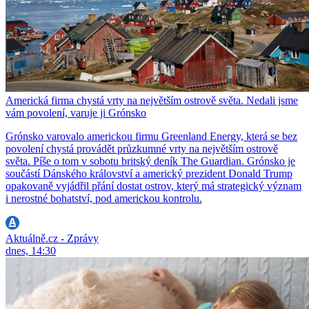
Americká firma chystá vrty na největším ostrově světa. Nedali jsme
vám povolení, varuje ji Grónsko
Grónsko varovalo americkou firmu Greenland Energy, která se bez
povolení chystá provádět průzkumné vrty na největším ostrově
světa. Píše o tom v sobotu britský deník The Guardian. Grónsko je
součástí Dánského království a americký prezident Donald Trump
opakovaně vyjádřil přání dostat ostrov, který má strategický význam
i nerostné bohatství, pod americkou kontrolu.
Aktuálně.cz - Zprávy
dnes, 14:30