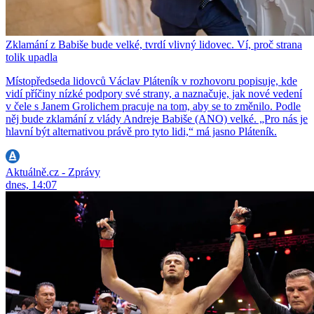
Zklamání z Babiše bude velké, tvrdí vlivný lidovec. Ví, proč strana
tolik upadla
Místopředseda lidovců Václav Pláteník v rozhovoru popisuje, kde
vidí příčiny nízké podpory své strany, a naznačuje, jak nové vedení
v čele s Janem Grolichem pracuje na tom, aby se to změnilo. Podle
něj bude zklamání z vlády Andreje Babiše (ANO) velké. „Pro nás je
hlavní být alternativou právě pro tyto lidi,“ má jasno Pláteník.
Aktuálně.cz - Zprávy
dnes, 14:07