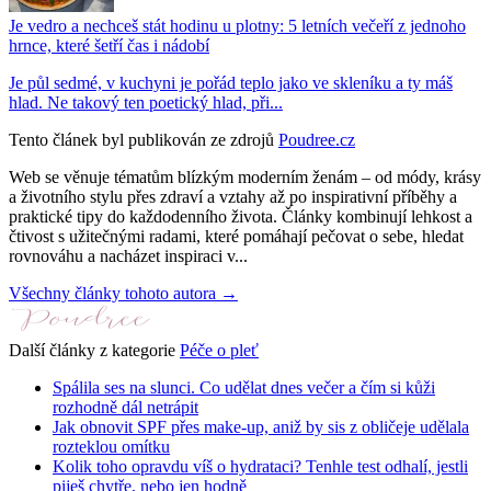
Je vedro a nechceš stát hodinu u plotny: 5 letních večeří z jednoho
hrnce, které šetří čas i nádobí
Je půl sedmé, v kuchyni je pořád teplo jako ve skleníku a ty máš
hlad. Ne takový ten poetický hlad, při...
Tento článek byl publikován ze zdrojů
Poudree.cz
Web se věnuje tématům blízkým moderním ženám – od módy, krásy
a životního stylu přes zdraví a vztahy až po inspirativní příběhy a
praktické tipy do každodenního života. Články kombinují lehkost a
čtivost s užitečnými radami, které pomáhají pečovat o sebe, hledat
rovnováhu a nacházet inspiraci v...
Všechny články tohoto autora →
Další články z kategorie
Péče o pleť
Spálila ses na slunci. Co udělat dnes večer a čím si kůži
rozhodně dál netrápit
Jak obnovit SPF přes make-up, aniž by sis z obličeje udělala
rozteklou omítku
Kolik toho opravdu víš o hydrataci? Tenhle test odhalí, jestli
piješ chytře, nebo jen hodně