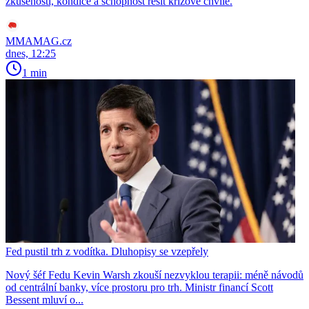
zkušenosti, kondice a schopnost řešit krizové chvíle.
MMAMAG.cz
dnes, 12:25
1 min
Fed pustil trh z vodítka. Dluhopisy se vzepřely
Nový šéf Fedu Kevin Warsh zkouší nezvyklou terapii: méně návodů
od centrální banky, více prostoru pro trh. Ministr financí Scott
Bessent mluví o...