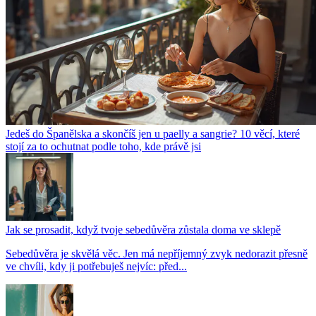
Jedeš do Španělska a skončíš jen u paelly a sangrie? 10 věcí, které
stojí za to ochutnat podle toho, kde právě jsi
Jak se prosadit, když tvoje sebedůvěra zůstala doma ve sklepě
Sebedůvěra je skvělá věc. Jen má nepříjemný zvyk nedorazit přesně
ve chvíli, kdy ji potřebuješ nejvíc: před...