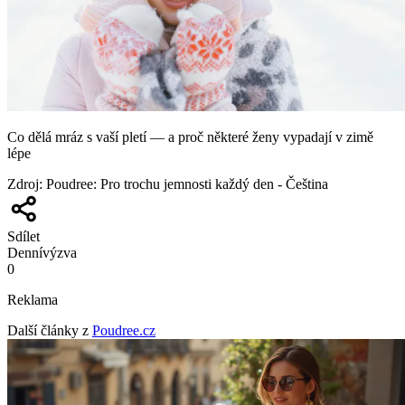
Co dělá mráz s vaší pletí — a proč některé ženy vypadají v zimě
lépe
Zdroj
:
Poudree: Pro trochu jemnosti každý den - Čeština
Sdílet
Denní
výzva
0
Reklama
Další články z
Poudree.cz