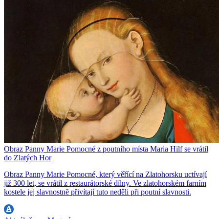
Obraz Panny Marie Pomocné z poutního místa Maria Hilf se vrátil
do Zlatých Hor
Obraz Panny Marie Pomocné, který věřící na Zlatohorsku uctívají
již 300 let, se vrátil z restaurátorské dílny. Ve zlatohorském farním
kostele jej slavnostně přivítají tuto neděli při poutní slavnosti.