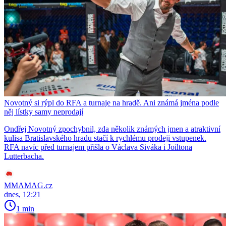
Novotný si rýpl do RFA a turnaje na hradě. Ani známá jména podle
něj lístky samy neprodají
Ondřej Novotný zpochybnil, zda několik známých jmen a atraktivní
kulisa Bratislavského hradu stačí k rychlému prodeji vstupenek.
RFA navíc před turnajem přišla o Václava Siváka i Joiltona
Lutterbacha.
MMAMAG.cz
dnes, 12:21
1 min