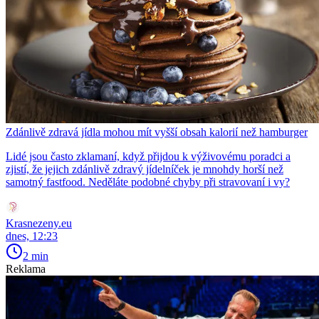
Zdánlivě zdravá jídla mohou mít vyšší obsah kalorií než hamburger
Lidé jsou často zklamaní, když přijdou k výživovému poradci a
zjistí, že jejich zdánlivě zdravý jídelníček je mnohdy horší než
samotný fastfood. Neděláte podobné chyby při stravovaní i vy?
Krasnezeny.eu
dnes, 12:23
2 min
Reklama