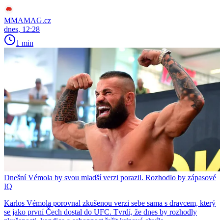
MMAMAG.cz
dnes, 12:28
1 min
Dnešní Vémola by svou mladší verzi porazil. Rozhodlo by zápasové
IQ
Karlos Vémola porovnal zkušenou verzi sebe sama s dravcem, který
se jako první Čech dostal do UFC. Tvrdí, že dnes by rozhodly