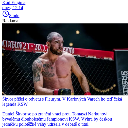
Kód Enigma
dnes, 12:14
8 min
Reklama
Škvor přišel o odvetu s Fleurym. V Karlových Varech ho teď čeká
legenda KSW
Daniel Škvor se po zranění vrací proti Tomaszi Narkunovi,
bývalému dlouholetému šampionovi KSW. Výhra by českou
jedničku polotěžké váhy udržela v debatě o titul.