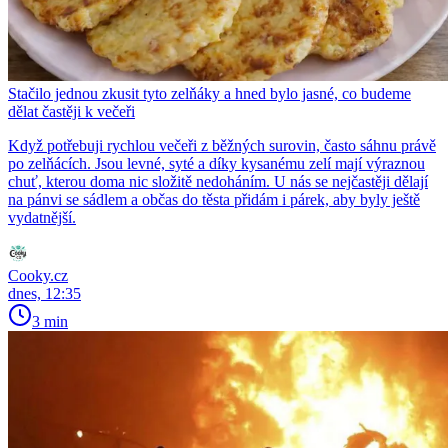
Stačilo jednou zkusit tyto zelňáky a hned bylo jasné, co budeme
dělat častěji k večeři
Když potřebuji rychlou večeři z běžných surovin, často sáhnu právě
po zelňácích. Jsou levné, syté a díky kysanému zelí mají výraznou
chuť, kterou doma nic složitě nedoháním. U nás se nejčastěji dělají
na pánvi se sádlem a občas do těsta přidám i párek, aby byly ještě
vydatnější.
Cooky.cz
dnes, 12:35
3 min