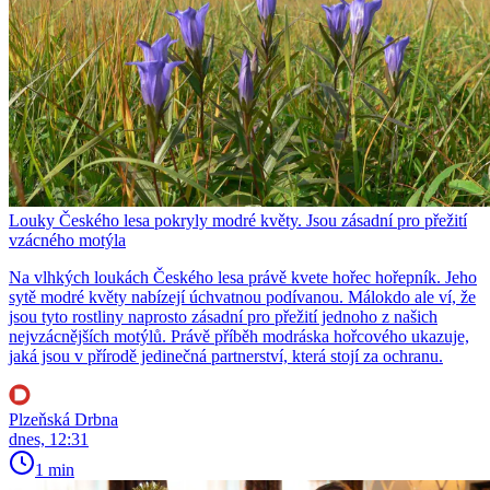
Louky Českého lesa pokryly modré květy. Jsou zásadní pro přežití
vzácného motýla
Na vlhkých loukách Českého lesa právě kvete hořec hořepník. Jeho
sytě modré květy nabízejí úchvatnou podívanou. Málokdo ale ví, že
jsou tyto rostliny naprosto zásadní pro přežití jednoho z našich
nejvzácnějších motýlů. Právě příběh modráska hořcového ukazuje,
jaká jsou v přírodě jedinečná partnerství, která stojí za ochranu.
Plzeňská Drbna
dnes, 12:31
1 min