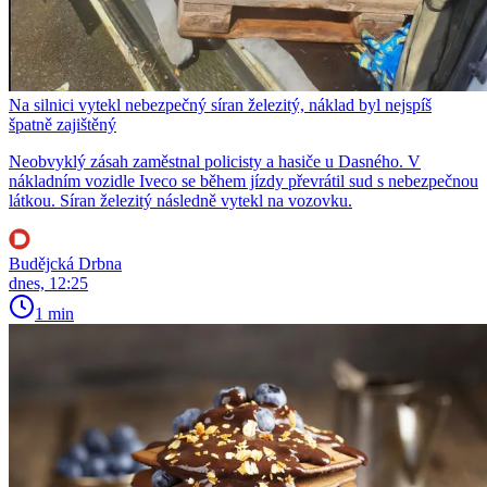
Na silnici vytekl nebezpečný síran železitý, náklad byl nejspíš
špatně zajištěný
Neobvyklý zásah zaměstnal policisty a hasiče u Dasného. V
nákladním vozidle Iveco se během jízdy převrátil sud s nebezpečnou
látkou. Síran železitý následně vytekl na vozovku.
Budějcká Drbna
dnes, 12:25
1 min