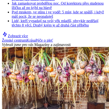
Jak zamaskovat probdělou noc. Od korektoru přes studenou
lžičku až po kýbl na hlavě
Pod mrakem, ve stínu i ve vodě: 5 míst, kde se spálíš, i když
máš pocit, že se neopaluješ
Lidé, kteří vypadají na svůj věk mladší, obvykle nedělají
těchto 8 věcí. Drahý krém je až druhá část příběhu
Zobrazit více
Ženské centrum
Krása
Péče o pleť
Vybrali jsme pro vás
Magazíny a zajímavosti