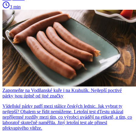
3 min
Zapomeňte na Vodňanské kuře i na Krahulík. Nejlepší poctivé
párky jsou úplně od jiné značky
Vídeňské párky patří mezi stálice českých lednic. Jak vybrat ty
nejlepší? Obalem se řídit nemůžeme. Letošní test dTestu ukázal
nepříjemné rozdíly mezi tím, co výrobci uvádějí na etiketě, a tím, co
laboratoř skutečně naměřila. Jiný letošní test ale přinesl
překvapivého vítěze.