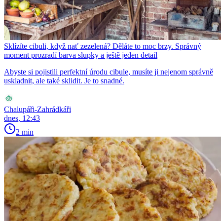
Sklízíte cibuli, když nať zezelená? Děláte to moc brzy. Správný
moment prozradí barva slupky a ještě jeden detail
Abyste si pojistili perfektní úrodu cibule, musíte ji nejenom správně
uskladnit, ale také sklidit. Je to snadné.
Chalupáři-Zahrádkáři
dnes, 12:43
2 min