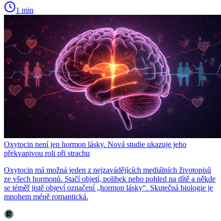
1 min
Oxytocin není jen hormon lásky. Nová studie ukazuje jeho
překvapivou roli při strachu
Oxytocin má možná jeden z nejzavádějících mediálních životopisů
ze všech hormonů. Stačí objetí, polibek nebo pohled na dítě a někde
se téměř jistě objeví označení „hormon lásky“. Skutečná biologie je
mnohem méně romantická.