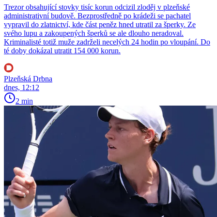
Trezor obsahující stovky tisíc korun odcizil zloděj v plzeňské
administrativní budově. Bezprostředně po krádeži se pachatel
vypravil do zlatnictví, kde část peněz hned utratil za šperky. Ze
svého lupu a zakoupených šperků se ale dlouho neradoval.
Kriminalisté totiž muže zadrželi necelých 24 hodin po vloupání. Do
té doby dokázal utratit 154 000 korun.
Plzeňská Drbna
dnes, 12:12
2 min