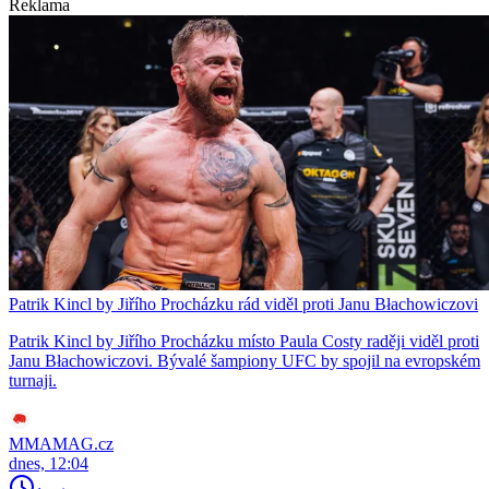
Reklama
Patrik Kincl by Jiřího Procházku rád viděl proti Janu Błachowiczovi
Patrik Kincl by Jiřího Procházku místo Paula Costy raději viděl proti
Janu Błachowiczovi. Bývalé šampiony UFC by spojil na evropském
turnaji.
MMAMAG.cz
dnes, 12:04