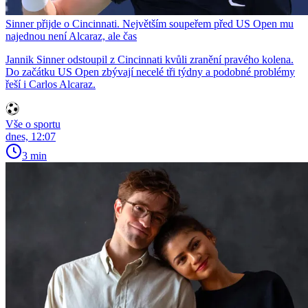
Sinner přijde o Cincinnati. Největším soupeřem před US Open mu
najednou není Alcaraz, ale čas
Jannik Sinner odstoupil z Cincinnati kvůli zranění pravého kolena.
Do začátku US Open zbývají necelé tři týdny a podobné problémy
řeší i Carlos Alcaraz.
Vše o sportu
dnes, 12:07
3 min