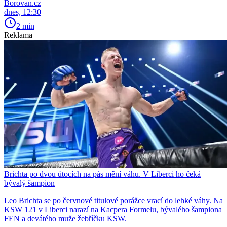
Borovan.cz
dnes, 12:30
2 min
Reklama
Brichta po dvou útocích na pás mění váhu. V Liberci ho čeká
bývalý šampion
Leo Brichta se po červnové titulové porážce vrací do lehké váhy. Na
KSW 121 v Liberci narazí na Kacpera Formelu, bývalého šampiona
FEN a devátého muže žebříčku KSW.