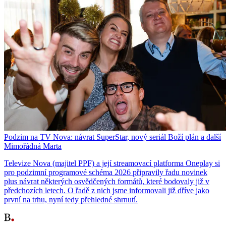
Podzim na TV Nova: návrat SuperStar, nový seriál Boží plán a další
Mimořádná Marta
Televize Nova (majitel PPF) a její streamovací platforma Oneplay si
pro podzimní programové schéma 2026 připravily řadu novinek
plus návrat některých osvědčených formátů, které bodovaly již v
předchozích letech. O řadě z nich jsme informovali již dříve jako
první na trhu, nyní tedy přehledné shrnutí.