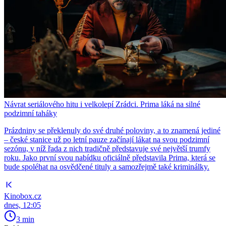
Návrat seriálového hitu i velkolepí Zrádci. Prima láká na silné
podzimní taháky
Prázdniny se překlenuly do své druhé poloviny, a to znamená jediné
– české stanice už po letní pauze začínají lákat na svou podzimní
sezónu, v níž řada z nich tradičně představuje své největší trumfy
roku. Jako první svou nabídku oficiálně představila Prima, která se
bude spoléhat na osvědčené tituly a samozřejmě také kriminálky.
Kinobox.cz
dnes, 12:05
3 min