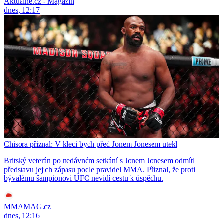
Aktuálně.cz - Magazín
dnes, 12:17
Chisora přiznal: V kleci bych před Jonem Jonesem utekl
Britský veterán po nedávném setkání s Jonem Jonesem odmítl
představu jejich zápasu podle pravidel MMA. Přiznal, že proti
bývalému šampionovi UFC nevidí cestu k úspěchu.
MMAMAG.cz
dnes, 12:16