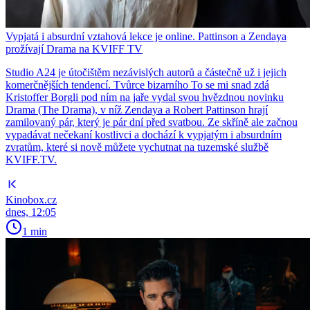
Vypjatá i absurdní vztahová lekce je online. Pattinson a Zendaya
prožívají Drama na KVIFF TV
Studio A24 je útočištěm nezávislých autorů a částečně už i jejich
komerčnějších tendencí. Tvůrce bizarního To se mi snad zdá
Kristoffer Borgli pod ním na jaře vydal svou hvězdnou novinku
Drama (The Drama), v níž Zendaya a Robert Pattinson hrají
zamilovaný pár, který je pár dní před svatbou. Ze skříně ale začnou
vypadávat nečekaní kostlivci a dochází k vypjatým i absurdním
zvratům, které si nově můžete vychutnat na tuzemské službě
KVIFF.TV.
Kinobox.cz
dnes, 12:05
1 min