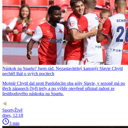
Náskok na Spartu? Jsem rád. Nezastavitelný kanonýr Slavie Chytil
nechtěl lhát o svých pocitech
Mojmír Chytil dal proti Pardubicím oba góly Slavie, v sezoně má po
třech zápasech čtyři trefy a po výhře otevřeně přiznal radost ze
šestibodového náskoku na Spartu.
SportyŽivě
dnes, 12:18
3 min