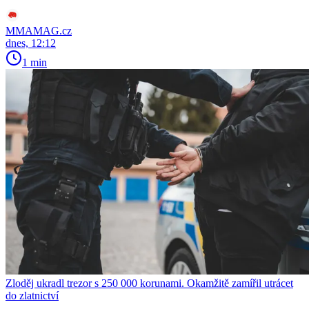
MMAMAG.cz
dnes, 12:12
1 min
Zloděj ukradl trezor s 250 000 korunami. Okamžitě zamířil utrácet
do zlatnictví