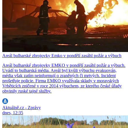
Areál bulharské zbrojovky Emko v pondělí zasáhl požár a výbuch
Areál bulharské zbrojovky EMKO v pondělí zasáhl požár a výbuch.
Uvádí to bulharská média. Areál byl kvůli výbuchu evakuován,
média však zatím neinformují o zraněných či mrtvých. Incident
prošetřuje policie. Firma EMKO využívala sklady v moravských
Vrběticích zničené v roce 2014 výbuchem, ze kterého české úřady
obvinily ruské tajné služby.
Aktuálně.cz - Zprávy
dnes, 12:35