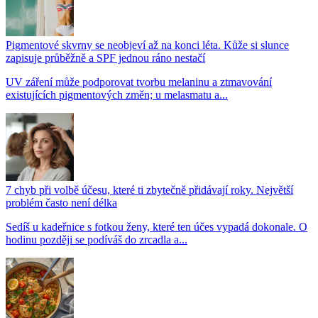
Pigmentové skvrny se neobjeví až na konci léta. Kůže si slunce
zapisuje průběžně a SPF jednou ráno nestačí
UV záření může podporovat tvorbu melaninu a ztmavování
existujících pigmentových změn; u melasmatu a...
7 chyb při volbě účesu, které ti zbytečně přidávají roky. Největší
problém často není délka
Sedíš u kadeřnice s fotkou ženy, které ten účes vypadá dokonale. O
hodinu později se podíváš do zrcadla a...