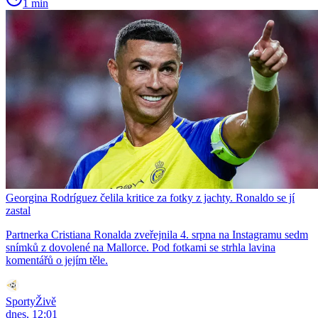
1 min
Georgina Rodríguez čelila kritice za fotky z jachty. Ronaldo se jí
zastal
Partnerka Cristiana Ronalda zveřejnila 4. srpna na Instagramu sedm
snímků z dovolené na Mallorce. Pod fotkami se strhla lavina
komentářů o jejím těle.
SportyŽivě
dnes, 12:01