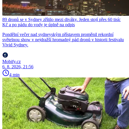
89 dronů se v Sydney zřítilo mezi diváky. Jeden stojí přes 60 tisíc
Kč a po pádu do vody je úplně na odpis
Pondělní večer nad sydneyským přístavem proměnil rekordní
světelnou show v nejdražší hromadný pád dronů v historii festivalu
Vivid Sydney.
Mobify.cz
6. 8. 2026, 21:56
4 min