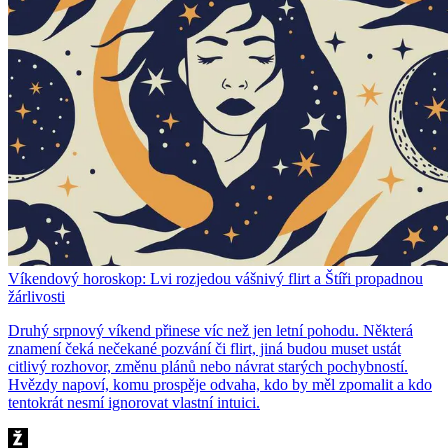
Víkendový horoskop: Lvi rozjedou vášnivý flirt a Štíři propadnou
žárlivosti
Druhý srpnový víkend přinese víc než jen letní pohodu. Některá
znamení čeká nečekané pozvání či flirt, jiná budou muset ustát
citlivý rozhovor, změnu plánů nebo návrat starých pochybností.
Hvězdy napoví, komu prospěje odvaha, kdo by měl zpomalit a kdo
tentokrát nesmí ignorovat vlastní intuici.