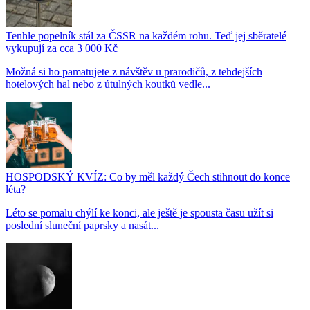
Tenhle popelník stál za ČSSR na každém rohu. Teď jej sběratelé
vykupují za cca 3 000 Kč
Možná si ho pamatujete z návštěv u prarodičů, z tehdejších
hotelových hal nebo z útulných koutků vedle...
HOSPODSKÝ KVÍZ: Co by měl každý Čech stihnout do konce
léta?
Léto se pomalu chýlí ke konci, ale ještě je spousta času užít si
poslední sluneční paprsky a nasát...