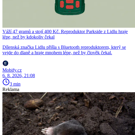
Váží 47 gramů a stojí 400 Kč. Reproduktor Parkside z Lidlu hraje
lépe, než by kdokoliv čekal
Dílenská značka Lidlu přišla s Bluetooth reproduktorem, který se
vejde do dlaně a hraje mnohem lépe, než by člověk čekal.
Mobify.cz
6. 8. 2026, 21:08
3 min
Reklama