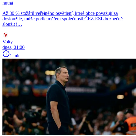
nutná
Až 80 % stožárů veřejného osvětlení, které obce považují za
dosloužilé, může podle měření společnosti ČEZ ESL bezpečně
sloužit i…
Volty
dnes, 01:00
1 min