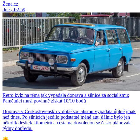
Žena.cz
dnes, 02:59
Retro kvíz na téma jak vypadala doprava a silnice za socialismu:
Pamětníci musí povinně získat 10/10 bodů
Doprava v Československu v době socialismu vypadala úplně jinak
než dnes. Po silnicích jezdilo podstatně méně aut, dálnic bylo jen
několik desítek kilometrů a cesta na dovolenou se často plánovala
týdny dopředu.