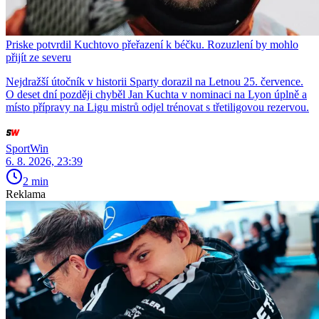
Priske potvrdil Kuchtovo přeřazení k béčku. Rozuzlení by mohlo
přijít ze severu
Nejdražší útočník v historii Sparty dorazil na Letnou 25. července.
O deset dní později chyběl Jan Kuchta v nominaci na Lyon úplně a
místo přípravy na Ligu mistrů odjel trénovat s třetiligovou rezervou.
SportWin
6. 8. 2026, 23:39
2 min
Reklama