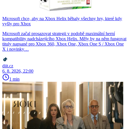
Microsoft chce, aby na Xbox Helix běhaly všechny hry, které kdy
vyšly pro Xbox
Microsoft začal prosazovat strategii v podobě maximální herní
kompatibility nadcházejícího Xbox Helix. Měly by na něm fungovat
tituly napsané pro Xbox 360, Xbox One, Xbox One S / Xbox One
X i novinky…
diit.cz
6. 8. 2026, 22:00
1 min