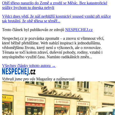
Obří těleso narazilo do Země a zrodil se Měsíc. Bez katastrofické
srážky bychom tu dneska nebyli
Vědci dnes vědí, že náš nejbližší kosmický soused vznikl při srážce
tak brutální, že obě tělesa se téměř...
Tento článek byl publikován ze zdrojů
NESPECHEJ.cz
Nespechej.cz je pozvánka zpomalit – a znovu si všimnout věcí,
které běžně přehlížíme. Web nabízí inspiraci k jednoduššímu,
vědomějšímu životu, který není o výkonech, ale o rovnováze.
Témata se točí kolem zdraví, duševní pohody, rodiny, vztahů i
smysluplného využití času. Namísto radikálních změn...
Všechny články tohoto autora →
Vybrali jsme pro vás
Magazíny a zajímavosti