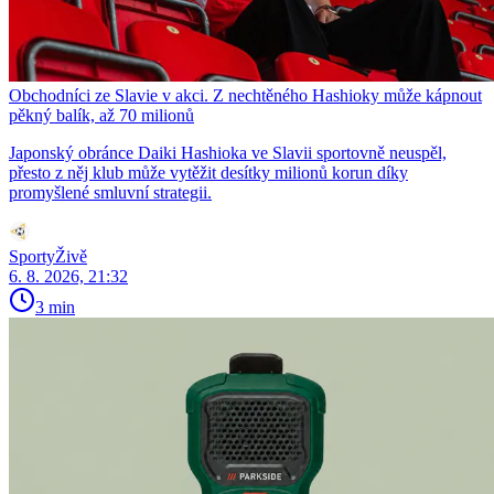
Obchodníci ze Slavie v akci. Z nechtěného Hashioky může kápnout
pěkný balík, až 70 milionů
Japonský obránce Daiki Hashioka ve Slavii sportovně neuspěl,
přesto z něj klub může vytěžit desítky milionů korun díky
promyšlené smluvní strategii.
SportyŽivě
6. 8. 2026, 21:32
3 min