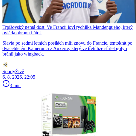
Trpišovský nemá dost. Ve Francii loví rychlíka Mandengueho, který
ovládá obranu i útok
Slavia po sedmi letních posilách míří znovu do Francie, tentokrát po
dvacetiletém Kamerunci z Auxerre, který ve třetí lize střílel góly i
bránil jako wingback.
SportyŽivě
6. 8. 2026, 22:05
3 min