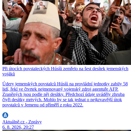
Při útocích povstaleckých Húsíů zemřelo na šest desítek jemenských
vojáků
Údery jemenských povstalců Húsíů na provládní jednotky zabily 58
lidí, řekl ve čtvrtek nejmenovaný vojenský zdroj agentuře AFP.
Zraněných jsou podle něj desítky. Předchozí údaje uváděly zhruba
čtyři desítky mrtvých. Mohlo by se tak jednat o nejkrvavější útok
povstalců v Jemenu od příměří z roku 2022.
Aktuálně.cz - Zprávy
6. 8. 2026, 20:27