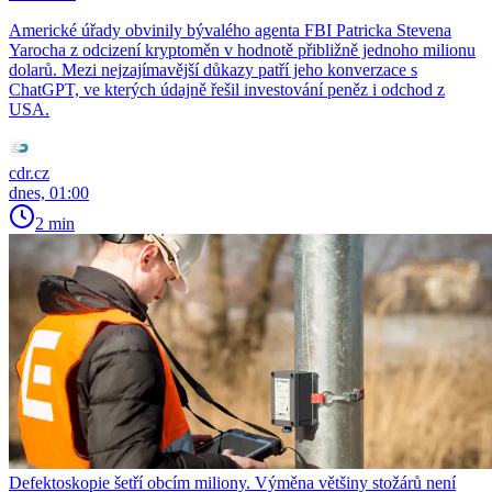
Americké úřady obvinily bývalého agenta FBI Patricka Stevena
Yarocha z odcizení kryptoměn v hodnotě přibližně jednoho milionu
dolarů. Mezi nejzajímavější důkazy patří jeho konverzace s
ChatGPT, ve kterých údajně řešil investování peněz i odchod z
USA.
cdr.cz
dnes, 01:00
2 min
Defektoskopie šetří obcím miliony. Výměna většiny stožárů není