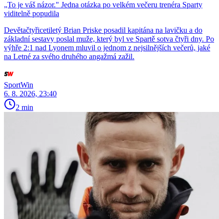
„To je váš názor." Jedna otázka po velkém večeru trenéra Sparty
viditelně popudila
Devětačtyřicetiletý Brian Priske posadil kapitána na lavičku a do
základní sestavy poslal muže, který byl ve Spartě sotva čtyři dny. Po
výhře 2:1 nad Lyonem mluvil o jednom z nejsilnějších večerů, jaké
na Letné za svého druhého angažmá zažil.
SportWin
6. 8. 2026, 23:40
2 min