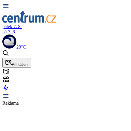
pátek 7. 8.
pá 7. 8.
20°C
Přihlášení
Reklama