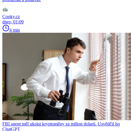
Cooky.cz
dnes, 01:09
4 min
FBI agent měl ukrást kryptoměny za milion dolarů. Usvědčil ho
ChatGPT