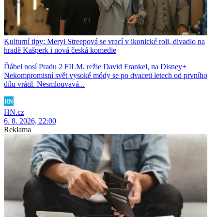
Kulturní tipy: Meryl Streepová se vrací v ikonické roli, divadlo na
hradě Kašperk i nová česká komedie
Ďábel nosí Pradu 2 FILM, režie David Frankel, na Disney+
Nekompromisní svět vysoké módy se po dvaceti letech od prvního
dílu vrátil. Nesmlouvavá...
HN.cz
6. 8. 2026, 22:00
Reklama