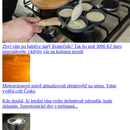
Zbyl vám po babičce starý lívanečník? Tak ho pod 3000 Kč dnes
neprodávejte, i kdyby vás na kolenou prosili
Meteorologové právě aktualizovali předpověď na srpen. Tohle
vyděsí celé Česko
Kdo doufal, že letošní vlna veder definitivně odezněla, bude
zklamán. Supertropické dny s teplotami...