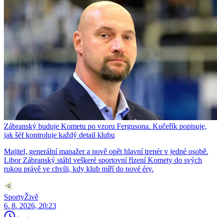
Zábranský buduje Kometu po vzoru Fergusona. Kučeřík popisuje,
jak šéf kontroluje každý detail klubu
Majitel, generální manažer a nově opět hlavní trenér v jedné osobě.
Libor Zábranský stáhl veškeré sportovní řízení Komety do svých
rukou právě ve chvíli, kdy klub míří do nové éry.
SportyŽivě
6. 8. 2026, 20:23