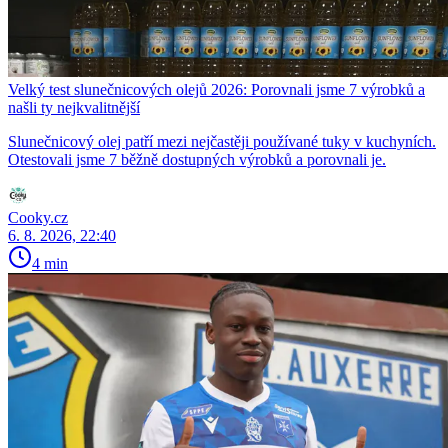
Velký test slunečnicových olejů 2026: Porovnali jsme 7 výrobků a
našli ty nejkvalitnější
Slunečnicový olej patří mezi nejčastěji používané tuky v kuchyních.
Otestovali jsme 7 běžně dostupných výrobků a porovnali je.
Cooky.cz
6. 8. 2026, 22:40
4 min