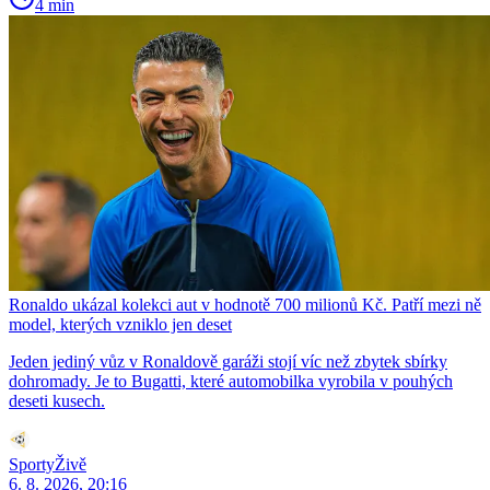
4 min
Ronaldo ukázal kolekci aut v hodnotě 700 milionů Kč. Patří mezi ně
model, kterých vzniklo jen deset
Jeden jediný vůz v Ronaldově garáži stojí víc než zbytek sbírky
dohromady. Je to Bugatti, které automobilka vyrobila v pouhých
deseti kusech.
SportyŽivě
6. 8. 2026, 20:16