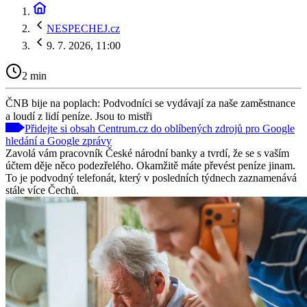
NESPECHEJ.cz
9. 7. 2026, 11:00
2 min
ČNB bije na poplach: Podvodníci se vydávají za naše zaměstnance
a loudí z lidí peníze. Jsou to mistři
Přidejte si obsah Centrum.cz do oblíbených zdrojů pro Google
hledání a Google zprávy
Zavolá vám pracovník České národní banky a tvrdí, že se s vaším
účtem děje něco podezřelého. Okamžitě máte převést peníze jinam.
To je podvodný telefonát, který v posledních týdnech zaznamenává
stále více Čechů.