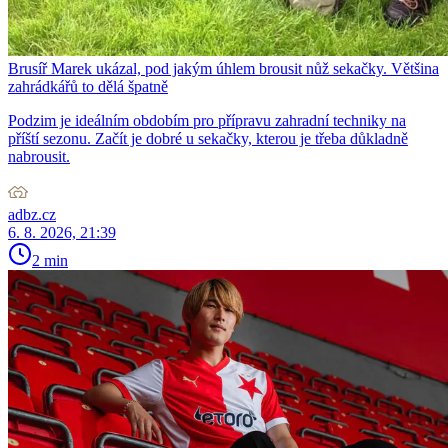
Brusíř Marek ukázal, pod jakým úhlem brousit nůž sekačky. Většina
zahrádkářů to dělá špatně
Podzim je ideálním obdobím pro přípravu zahradní techniky na
příští sezonu. Začít je dobré u sekačky, kterou je třeba důkladně
nabrousit.
adbz.cz
6. 8. 2026, 21:39
2 min