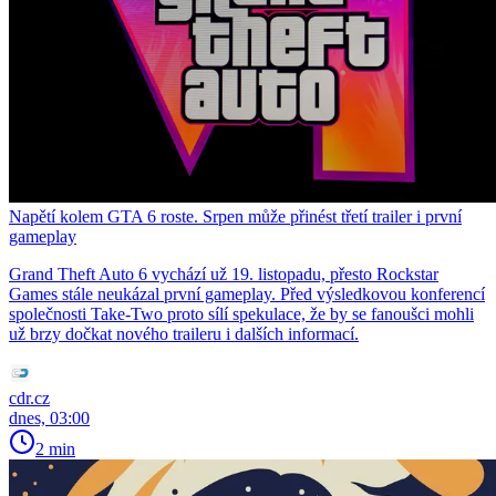
Napětí kolem GTA 6 roste. Srpen může přinést třetí trailer i první
gameplay
Grand Theft Auto 6 vychází už 19. listopadu, přesto Rockstar
Games stále neukázal první gameplay. Před výsledkovou konferencí
společnosti Take-Two proto sílí spekulace, že by se fanoušci mohli
už brzy dočkat nového traileru i dalších informací.
cdr.cz
dnes, 03:00
2 min