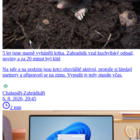
5 let jsme marně vyháněli krtka. Zahradník vzal kuchyňský odpad,
noviny a za 20 minut byl klid
Na jaře a na podzim jsou krtci obzvláště aktivní, protože si hledají
partnery a připravují se na zimu. Vypudit je tedy musíte včas.
Chalupáři-Zahrádkáři
6. 8. 2026, 20:45
2 min