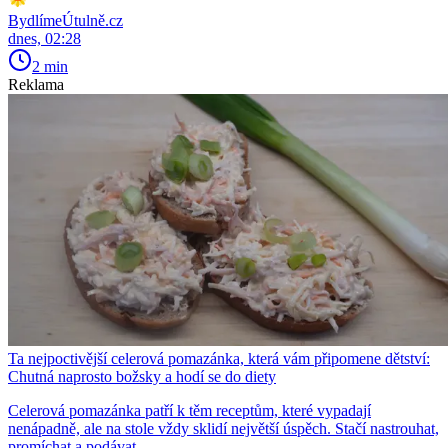
BydlímeÚtulně.cz
dnes, 02:28
2 min
Reklama
Ta nejpoctivější celerová pomazánka, která vám připomene dětství:
Chutná naprosto božsky a hodí se do diety
Celerová pomazánka patří k těm receptům, které vypadají
nenápadně, ale na stole vždy sklidí největší úspěch. Stačí nastrouhat,
promíchat a podávat.