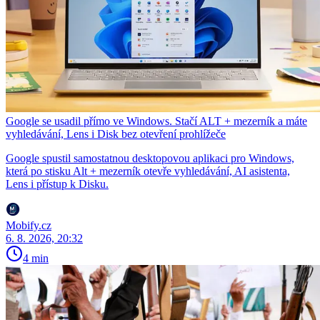
Google se usadil přímo ve Windows. Stačí ALT + mezerník a máte
vyhledávání, Lens i Disk bez otevření prohlížeče
Google spustil samostatnou desktopovou aplikaci pro Windows,
která po stisku Alt + mezerník otevře vyhledávání, AI asistenta,
Lens i přístup k Disku.
Mobify.cz
6. 8. 2026, 20:32
4 min