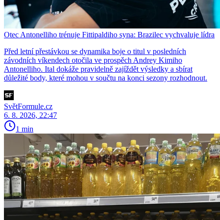
Otec Antonelliho trénuje Fittipaldiho syna: Brazilec vychvaluje lídra
Před letní přestávkou se dynamika boje o titul v posledních
závodních víkendech otočila ve prospěch Andrey Kimiho
Antonelliho. Ital dokáže pravidelně zajíždět výsledky a sbírat
důležité body, které mohou v součtu na konci sezony rozhodnout.
SvětFormule.cz
6. 8. 2026, 22:47
1 min