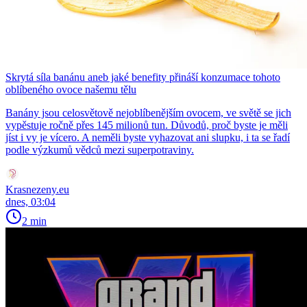
Skrytá síla banánu aneb jaké benefity přináší konzumace tohoto
oblíbeného ovoce našemu tělu
Banány jsou celosvětově nejoblíbenějším ovocem, ve světě se jich
vypěstuje ročně přes 145 milionů tun. Důvodů, proč byste je měli
jíst i vy je vícero. A neměli byste vyhazovat ani slupku, i ta se řadí
podle výzkumů vědců mezi superpotraviny.
Krasnezeny.eu
dnes, 03:04
2 min