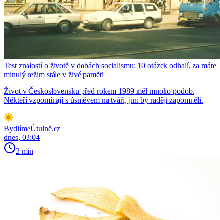
Test znalostí o životě v dobách socialismu: 10 otázek odhalí, za máte
minulý režim stále v živé paměti
Život v Československu před rokem 1989 měl mnoho podob.
Někteří vzpomínají s úsměvem na tváři, jiní by raději zapomněli.
BydlímeÚtulně.cz
dnes, 03:04
2 min