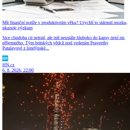
Mít finanční potíže v produktivním věku? Urychlí to stárnutí mozku,
ukazuje výzkum
Sice chudoba cti netratí, ale mít neustále hluboko do kapsy není nic
příjemného. Tým britských vědců pod vedením Praveethy
Patalayové z londýnské...
HN.cz
6. 8. 2026, 22:00