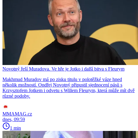
Novotný řeší Muradova. Ve hře je Jotko i další bitva s Fleurym
Makhmud Muradov má po zisku titulu v polotěžké váze hned
několik možností. Ondřej Novotný připustil sjednocení pásů s
Krzysztofem Jotkem i odvetu s Willem Fleurym, která může mít dvě
různé podoby.
MMAMAG.cz
dnes, 09:59
1 min