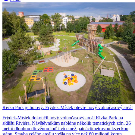
Rivka Park je hotový. Frýdek-Místek otevře nový volnočasový areál
Frýdek-Místek dokončil nový volnočasový areál Rivka Park na
sídlišti Riviéra. Návštěvníkům nabídne několik tematických zón, 26
metrů dlouhou dřevěnou loď i více než patnáctimetrovou lezeckou
stěnu. Stavba celého areálu vyšla na více než 60 milionů korun.