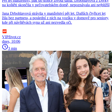
Pět let manželství, pak do konce života sama. Drbohlavová z Dívky
na koštěti skončila v pečovatelském domě, nepoznávala ani nejbližší
Jana Drbohlavová strávila v manželství pět let. Dalších čtyřicet let
žila bez partnera, a poslední z nich na vozíku v domově pro seniory,
kde při návštěvách syna už ani nezvedla oči.
VIPživot.cz
dnes, 10:06
3 min