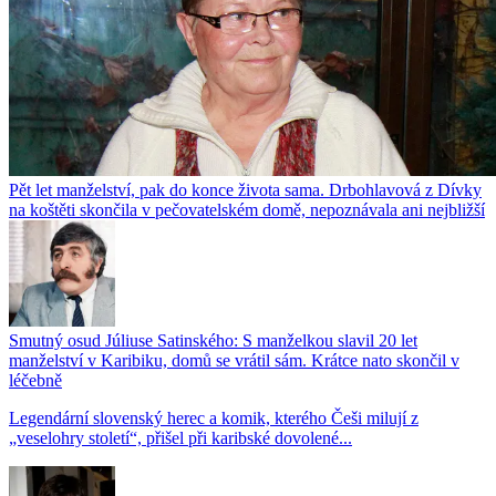
Pět let manželství, pak do konce života sama. Drbohlavová z Dívky
na koštěti skončila v pečovatelském domě, nepoznávala ani nejbližší
Smutný osud Júliuse Satinského: S manželkou slavil 20 let
manželství v Karibiku, domů se vrátil sám. Krátce nato skončil v
léčebně
Legendární slovenský herec a komik, kterého Češi milují z
„veselohry století“, přišel při karibské dovolené...