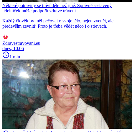
Některé potraviny se tráví déle než jiné. Správně sestavený
jídelníček může podpořit zdravé trávení
Každý člověk by měl pečovat o svoje tělo, nejen zvenčí, ale
především zevnitř. Proto je třeba vědět něco i o střevech.
Zdravestravovani.eu
dnes, 10:06
1 min