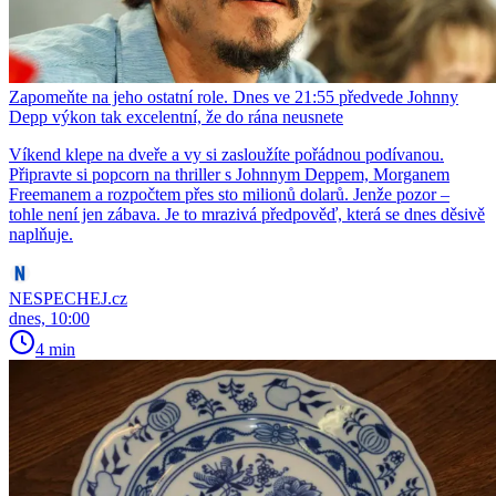
Zapomeňte na jeho ostatní role. Dnes ve 21:55 předvede Johnny
Depp výkon tak excelentní, že do rána neusnete
Víkend klepe na dveře a vy si zasloužíte pořádnou podívanou.
Připravte si popcorn na thriller s Johnnym Deppem, Morganem
Freemanem a rozpočtem přes sto milionů dolarů. Jenže pozor –
tohle není jen zábava. Je to mrazivá předpověď, která se dnes děsivě
naplňuje.
NESPECHEJ.cz
dnes, 10:00
4 min