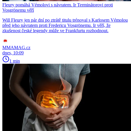
Fleury pomáhá Vémolovi s návratem. Ir Terminátorovi proti
Vosgrönemu věří
Will Fleury jen pár dní po ztrátě titulu trénoval s Karlosem Vémolou
před jeho návratem proti Fredericu Vosgrönemu. Ir věří, že
zkušenost české legendy může ve Frankfurtu rozhodnout.
MMAMAG.cz
dnes, 10:09
1 min