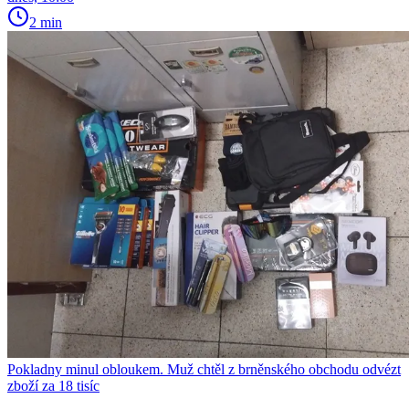
2 min
Pokladny minul obloukem. Muž chtěl z brněnského obchodu odvézt
zboží za 18 tisíc