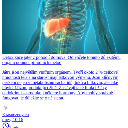
Detoxikace jater z pohodlí domova. Odlehčete tomuto důležitému
orgánu pomocí přírodních metod
Játra jsou největším vnitřním orgánem. Tvoří okolo 2 % celkové
hmotnosti těla a na starost mají látkovou výměnu. Jsou klíčovým
prvkem nejen v metabolismu sacharidů, tuků a bílkovin, ale také
trávicí žlázou produkující žluč. Zastávají také funkci žlázy
endokrinní – produkují některé hormony. Aby mohly správně
fungovat, je důležité se o ně starat.
Krasnezeny.eu
dnes, 10:16
2 min