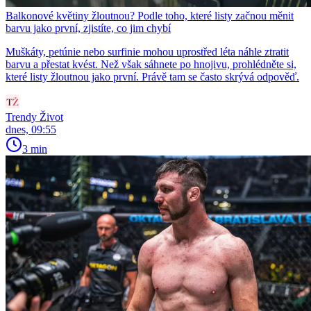
Balkonové květiny žloutnou? Podle toho, které listy začnou měnit
barvu jako první, zjistíte, co jim chybí
Muškáty, petúnie nebo surfinie mohou uprostřed léta náhle ztratit
barvu a přestat kvést. Než však sáhnete po hnojivu, prohlédněte si,
které listy žloutnou jako první. Právě tam se často skrývá odpověď.
Trendy Život
dnes, 09:55
3 min