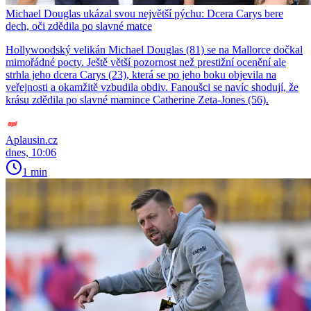
Michael Douglas ukázal svou největší pýchu: Dcera Carys bere
dech, oči zdědila po slavné matce
Hollywoodský velikán Michael Douglas (81) se na Mallorce dočkal
mimořádné pocty. Ještě větší pozornost než prestižní ocenění ale
strhla jeho dcera Carys (23), která se po jeho boku objevila na
veřejnosti a okamžitě vzbudila obdiv. Fanoušci se navíc shodují, že
krásu zdědila po slavné mamince Catherine Zeta-Jones (56).
Aplausin.cz
dnes, 10:06
1 min