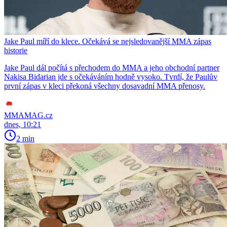
Jake Paul míří do klece. Očekává se nejsledovanější MMA zápas
historie
Jake Paul dál počítá s přechodem do MMA a jeho obchodní partner
Nakisa Bidarian jde s očekáváním hodně vysoko. Tvrdí, že Paulův
první zápas v kleci překoná všechny dosavadní MMA přenosy.
MMAMAG.cz
dnes, 10:21
2 min