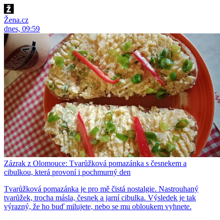
Žena.cz
dnes, 09:59
Zázrak z Olomouce: Tvarůžková pomazánka s česnekem a
cibulkou, která provoní i pochmurný den
Tvarůžková pomazánka je pro mě čistá nostalgie. Nastrouhaný
tvarůžek, trocha másla, česnek a jarní cibulka. Výsledek je tak
výrazný, že ho buď milujete, nebo se mu obloukem vyhnete.