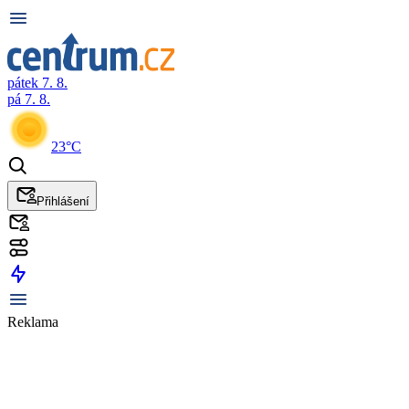
pátek 7. 8.
pá 7. 8.
23°C
Přihlášení
Reklama