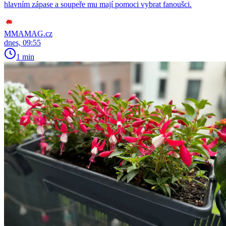
hlavním zápase a soupeře mu mají pomoci vybrat fanoušci.
MMAMAG.cz
dnes, 09:55
1 min