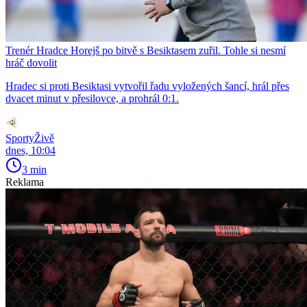
Trenér Hradce Horejš po bitvě s Besiktasem zuřil. Tohle si nesmí
hráč dovolit
Hradec si proti Besiktasi vytvořil řadu vyložených šancí, hrál přes
dvacet minut v přesilovce, a prohrál 0:1.
SportyŽivě
dnes, 10:04
3 min
Reklama