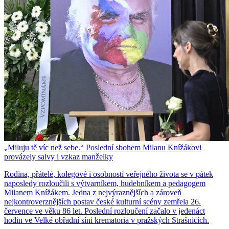
„Miluju tě víc než sebe.“ Poslední sbohem Milanu Knížákovi
provázely salvy i vzkaz manželky
Rodina, přátelé, kolegové i osobnosti veřejného života se v pátek
naposledy rozloučili s výtvarníkem, hudebníkem a pedagogem
Milanem Knížákem. Jedna z nejvýraznějších a zároveň
nejkontroverznějších postav české kulturní scény zemřela 26.
července ve věku 86 let. Poslední rozloučení začalo v jedenáct
hodin ve Velké obřadní síni krematoria v pražských Strašnicích.