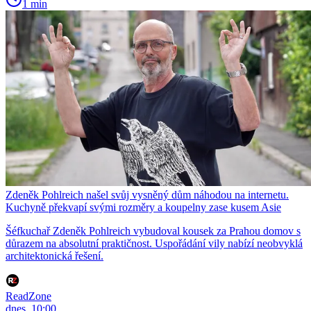
1 min
Zdeněk Pohlreich našel svůj vysněný dům náhodou na internetu.
Kuchyně překvapí svými rozměry a koupelny zase kusem Asie
Šéfkuchař Zdeněk Pohlreich vybudoval kousek za Prahou domov s
důrazem na absolutní praktičnost. Uspořádání vily nabízí neobvyklá
architektonická řešení.
ReadZone
dnes, 10:00