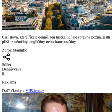
Cizí slova, která říkáte denně. Jen hrstka lidí ale správně pozná, jestli
přišla z němčiny, angličtiny nebo francouzštiny
Zdroj
:
Magnific
Sdílet
Denní
výzva
0
Reklama
Další články z
VIPživot.cz