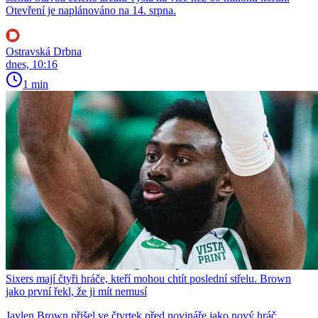
Otevření je naplánováno na 14. srpna.
Ostravská Drbna
dnes, 10:16
1 min
Sixers mají čtyři hráče, kteří mohou chtít poslední střelu. Brown
jako první řekl, že ji mít nemusí
Jaylen Brown přišel ve čtvrtek před novináře jako nový hráč