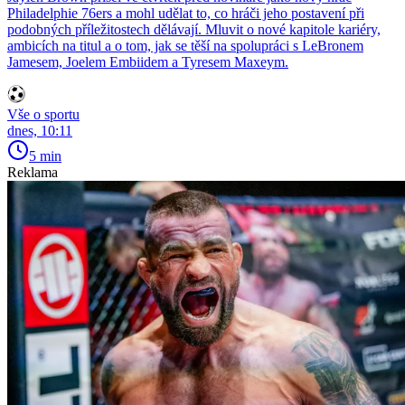
Philadelphie 76ers a mohl udělat to, co hráči jeho postavení při
podobných příležitostech dělávají. Mluvit o nové kapitole kariéry,
ambicích na titul a o tom, jak se těší na spolupráci s LeBronem
Jamesem, Joelem Embiidem a Tyresem Maxeym.
Vše o sportu
dnes, 10:11
5 min
Reklama