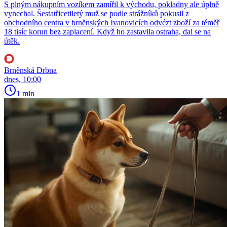
S plným nákupním vozíkem zamířil k východu, pokladny ale úplně
vynechal. Šestatřicetiletý muž se podle strážníků pokusil z
obchodního centra v brněnských Ivanovicích odvézt zboží za téměř
18 tisíc korun bez zaplacení. Když ho zastavila ostraha, dal se na
útěk.
Brněnská Drbna
dnes, 10:00
1 min