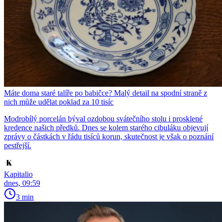
Máte doma staré talíře po babičce? Malý detail na spodní straně z
nich může udělat poklad za 10 tisíc
Modrobílý porcelán býval ozdobou svátečního stolu i prosklené
kredence našich předků. Dnes se kolem starého cibuláku objevují
zprávy o částkách v řádu tisíců korun, skutečnost je však o poznání
pestřejší.
Kapitalio
dnes, 09:59
3 min