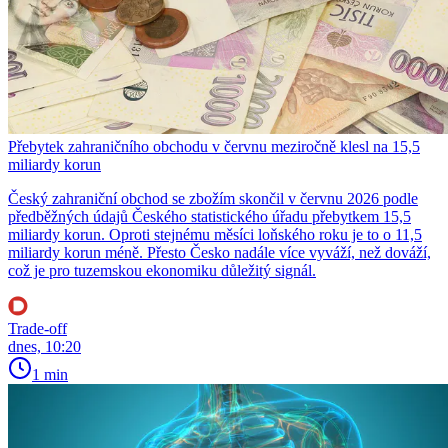
Přebytek zahraničního obchodu v červnu meziročně klesl na 15,5
miliardy korun
Český zahraniční obchod se zbožím skončil v červnu 2026 podle
předběžných údajů Českého statistického úřadu přebytkem 15,5
miliardy korun. Oproti stejnému měsíci loňského roku je to o 11,5
miliardy korun méně. Přesto Česko nadále více vyváží, než dováží,
což je pro tuzemskou ekonomiku důležitý signál.
Trade-off
dnes, 10:20
1 min