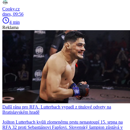
Cooky.cz
dnes, 09:56
4 min
Reklama
Další rána pro RFA. Lutterbach vypadl z titulové odvety na
Bratislavském hradě
Joilton Lutterbach kvůli zlomenému prstu nenastoupí 15. srpna na
RFA 32 proti Sebastiánovi Fapšovi. Slovenský šampion zůstává v