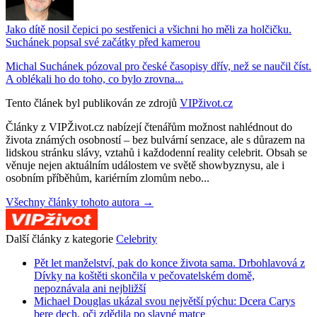
Jako dítě nosil čepici po sestřenici a všichni ho měli za holčičku.
Suchánek popsal své začátky před kamerou
Michal Suchánek pózoval pro české časopisy dřív, než se naučil číst.
A oblékali ho do toho, co bylo zrovna...
Tento článek byl publikován ze zdrojů
VIPživot.cz
Články z VIPŽivot.cz nabízejí čtenářům možnost nahlédnout do
života známých osobností – bez bulvární senzace, ale s důrazem na
lidskou stránku slávy, vztahů i každodenní reality celebrit. Obsah se
věnuje nejen aktuálním událostem ve světě showbyznysu, ale i
osobním příběhům, kariérním zlomům nebo...
Všechny články tohoto autora →
Další články z kategorie
Celebrity
Pět let manželství, pak do konce života sama. Drbohlavová z
Dívky na koštěti skončila v pečovatelském domě,
nepoznávala ani nejbližší
Michael Douglas ukázal svou největší pýchu: Dcera Carys
bere dech, oči zdědila po slavné matce