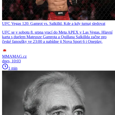
UFC Vegas 120: Gamrot vs. Salkilld. Kde a kdy turnaj sledovat
UFC se v sobotu 8. srpna vrací do Meta APEX v Las Vegas. Hlavní
karta s duelem Mateusze Gamrota a Quillana Salkillda začne pro
české fanoušky ve 23:00 a nabídne ji Nova Sport 6 i Oneplay.
MMAMAG.cz
dnes, 10:03
1 min