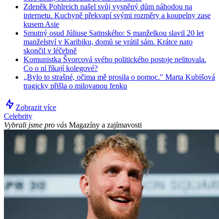
Zdeněk Pohlreich našel svůj vysněný dům náhodou na
internetu. Kuchyně překvapí svými rozměry a koupelny zase
kusem Asie
Smutný osud Júliuse Satinského: S manželkou slavil 20 let
manželství v Karibiku, domů se vrátil sám. Krátce nato
skončil v léčebně
Komunistka Švorcová svého politického postoje nelitovala.
Co o ní říkají kolegové?
„Bylo to strašné, očima mě prosila o pomoc." Marta Kubišová
tragicky přišla o milovanou fenku
Zobrazit více
Celebrity
Vybrali jsme pro vás
Magazíny a zajímavosti