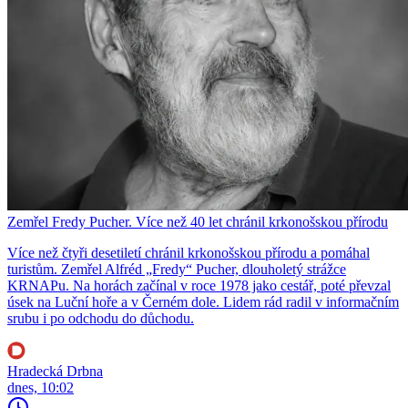
Zemřel Fredy Pucher. Více než 40 let chránil krkonošskou přírodu
Více než čtyři desetiletí chránil krkonošskou přírodu a pomáhal
turistům. Zemřel Alfréd „Fredy“ Pucher, dlouholetý strážce
KRNAPu. Na horách začínal v roce 1978 jako cestář, poté převzal
úsek na Luční hoře a v Černém dole. Lidem rád radil v informačním
srubu i po odchodu do důchodu.
Hradecká Drbna
dnes, 10:02