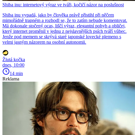
Shiba inu: internetový výraz ve tváři, kočičí názor na poslušnost
Shiba inu vypadá, jako by člověka právě přistihl při něčem
mimořádně trapném a rozhodl se, že to zatím nebude komentovat.
Má dokonale stočený ocas, liščí výraz, elegantní pohyb a obličej,
který internet proměnil v jednu z nejslavnějších psích tváří vůbec.
Jenže pod memem se skrývá staré japonské lovecké plemeno s
velmi jasným názorem na osobní autonomii.
Žlutá kočka
dnes, 10:00
14 min
Reklama