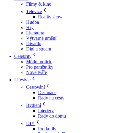
Filmy & kino
Televize
Reality show
Hudba
Hry
Literatura
Výtvarné umění
Divadlo
Digi a stream
Celebrity
Módní policie
Pro pamětníky
Nové tváře
Lifestyle
Cestování
Destinace
Rady na cesty
Bydlení
Interiery
Rady do domu
DIY
Pro kutily