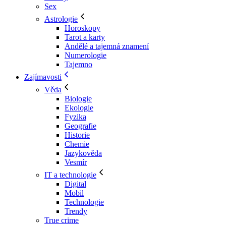
Sex
Astrologie
Horoskopy
Tarot a karty
Andělé a tajemná znamení
Numerologie
Tajemno
Zajímavosti
Věda
Biologie
Ekologie
Fyzika
Geografie
Historie
Chemie
Jazykověda
Vesmír
IT a technologie
Digital
Mobil
Technologie
Trendy
True crime