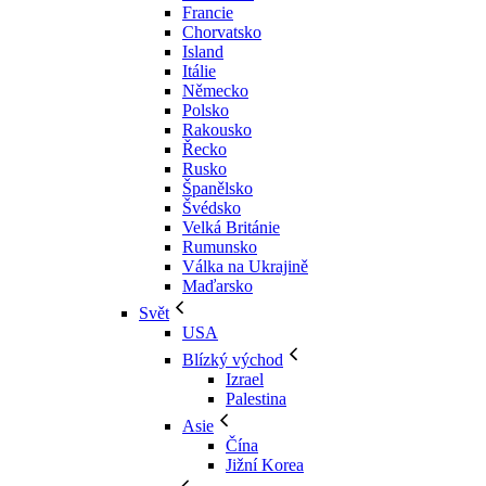
Francie
Chorvatsko
Island
Itálie
Německo
Polsko
Rakousko
Řecko
Rusko
Španělsko
Švédsko
Velká Británie
Rumunsko
Válka na Ukrajině
Maďarsko
Svět
USA
Blízký východ
Izrael
Palestina
Asie
Čína
Jižní Korea