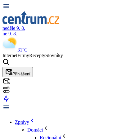
neděle 9. 8.
ne 9. 8.
31°C
Internet
Firmy
Recepty
Slovníky
Přihlášení
Zprávy
Domácí
Regionální