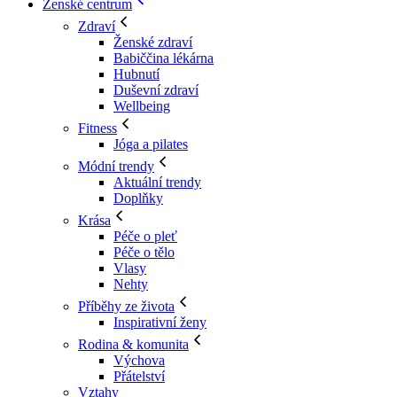
Ženské centrum
Zdraví
Ženské zdraví
Babiččina lékárna
Hubnutí
Duševní zdraví
Wellbeing
Fitness
Jóga a pilates
Módní trendy
Aktuální trendy
Doplňky
Krása
Péče o pleť
Péče o tělo
Vlasy
Nehty
Příběhy ze života
Inspirativní ženy
Rodina & komunita
Výchova
Přátelství
Vztahy