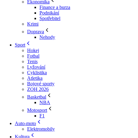
Ekonomika
Finance a burza
Podnikání
Spotřebitel
Krimi
Doprava
Nehody
Sport
Hokej
Fotbal
Tenis
Lyžování
Cyklistika
Atletika
Bojové sporty
ZOH 2026
Basketbal
NBA
Motosport
F1
Auto-moto
Elektromobily
Kultura