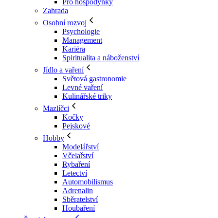
Pro hospodyňky
Zahrada
Osobní rozvoj
Psychologie
Management
Kariéra
Spiritualita a náboženství
Jídlo a vaření
Světová gastronomie
Levné vaření
Kulinářské triky
Mazlíčci
Kočky
Pejskové
Hobby
Modelářství
Včelařství
Rybaření
Letectví
Automobilismus
Adrenalin
Sběratelství
Houbaření