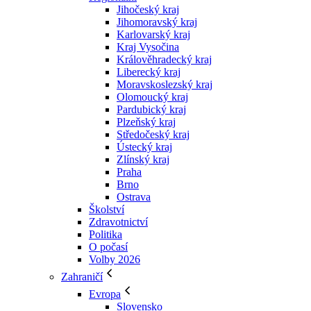
Jihočeský kraj
Jihomoravský kraj
Karlovarský kraj
Kraj Vysočina
Králověhradecký kraj
Liberecký kraj
Moravskoslezský kraj
Olomoucký kraj
Pardubický kraj
Plzeňský kraj
Středočeský kraj
Ústecký kraj
Zlínský kraj
Praha
Brno
Ostrava
Školství
Zdravotnictví
Politika
O počasí
Volby 2026
Zahraničí
Evropa
Slovensko