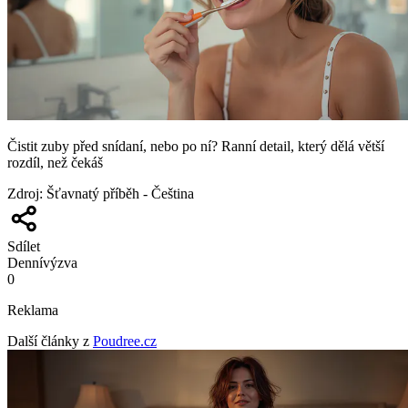
Čistit zuby před snídaní, nebo po ní? Ranní detail, který dělá větší
rozdíl, než čekáš
Zdroj
:
Šťavnatý příběh - Čeština
Sdílet
Denní
výzva
0
Reklama
Další články z
Poudree.cz