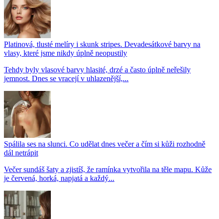
Platinová, tlusté melíry i skunk stripes. Devadesátkové barvy na
vlasy, které jsme nikdy úplně neopustily
Tehdy byly vlasové barvy hlasité, drzé a často úplně neřešily
jemnost. Dnes se vracejí v uhlazenější,...
Spálila ses na slunci. Co udělat dnes večer a čím si kůži rozhodně
dál netrápit
Večer sundáš šaty a zjistíš, že ramínka vytvořila na těle mapu. Kůže
je červená, horká, napjatá a každý...