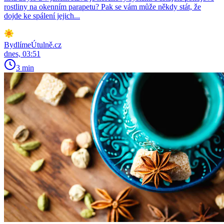
rostliny na okenním parapetu? Pak se vám může někdy stát, že
dojde ke spálení jejich...
BydlímeÚtulně.cz
dnes, 03:51
3 min