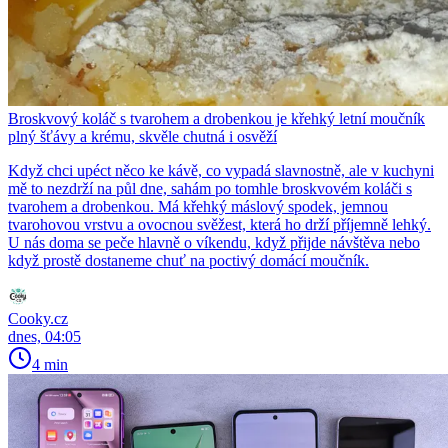
Broskvový koláč s tvarohem a drobenkou je křehký letní moučník
plný šťávy a krému, skvěle chutná i osvěží
Když chci upéct něco ke kávě, co vypadá slavnostně, ale v kuchyni
mě to nezdrží na půl dne, sahám po tomhle broskvovém koláči s
tvarohem a drobenkou. Má křehký máslový spodek, jemnou
tvarohovou vrstvu a ovocnou svěžest, která ho drží příjemně lehký.
U nás doma se peče hlavně o víkendu, když přijde návštěva nebo
když prostě dostaneme chuť na poctivý domácí moučník.
Cooky.cz
dnes, 04:05
4 min