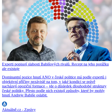
Experti popisují slabosti Babišových rivalů. Recept na jeho porážku
ale existuje
Dominantní pozice hnutí ANO v české politice má podle expertů i
objektivní příčiny nezávislé na tom, v jaké kondici se právě
nacházejí opoziční formace – jde o důsledek dlouhodobé struktury
české politiky. Přesto podle nich existují způsoby, které by mohly
hnutí Andreje Babiše oslabit.
Aktuálně.cz - Zprávy