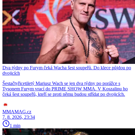
Dva týdny po Furym čeká Wacha šest soupeřů. Do klece půjdou po
dvojicích
Šestačtyřicetiletý Mariusz Wach se jen dva týdny po porážce s
Tysonem Furym vrací do PRIME SHOW MMA. V Koszalinu ho
čeká šest soupeřů, kteří se proti němu budou střídat po dvojicích.
MMAMAG.cz
7. 8. 2026, 23:34
1 min