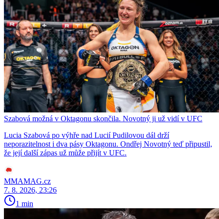
Szabová možná v Oktagonu skončila. Novotný ji už vidí v UFC
Lucia Szabová po výhře nad Lucií Pudilovou dál drží
neporazitelnost i dva pásy Oktagonu. Ondřej Novotný teď připustil,
že její další zápas už může přijít v UFC.
MMAMAG.cz
7. 8. 2026, 23:26
1 min