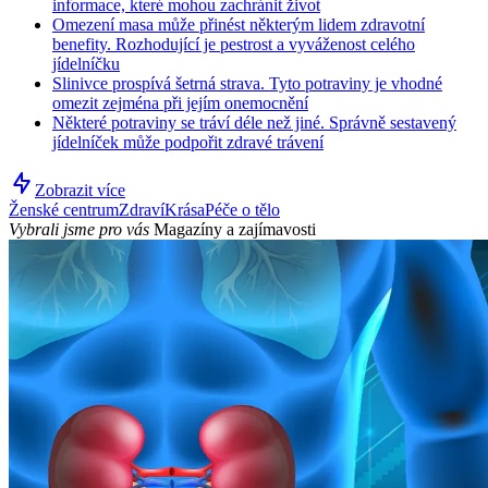
informace, které mohou zachránit život
Omezení masa může přinést některým lidem zdravotní
benefity. Rozhodující je pestrost a vyváženost celého
jídelníčku
Slinivce prospívá šetrná strava. Tyto potraviny je vhodné
omezit zejména při jejím onemocnění
Některé potraviny se tráví déle než jiné. Správně sestavený
jídelníček může podpořit zdravé trávení
Zobrazit více
Ženské centrum
Zdraví
Krása
Péče o tělo
Vybrali jsme pro vás
Magazíny a zajímavosti