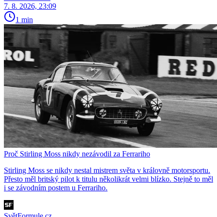
7. 8. 2026, 23:09
1 min
Proč Stirling Moss nikdy nezávodil za Ferrariho
Stirling Moss se nikdy nestal mistrem světa v královně motorsportu.
Přesto měl britský pilot k titulu několikrát velmi blízko. Stejně to měl
i se závodním postem u Ferrariho.
SvětFormule.cz