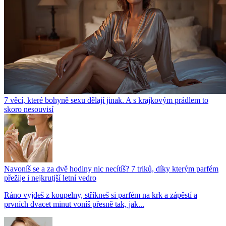
7 věcí, které bohyně sexu dělají jinak. A s krajkovým prádlem to
skoro nesouvisí
Navoníš se a za dvě hodiny nic necítíš? 7 triků, díky kterým parfém
přežije i nejkrutjší letní vedro
Ráno vyjdeš z koupelny, stříkneš si parfém na krk a zápěstí a
prvních dvacet minut voníš přesně tak, jak...