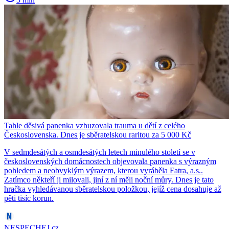
Tahle děsivá panenka vzbuzovala trauma u dětí z celého
Československa. Dnes je sběratelskou raritou za 5 000 Kč
V sedmdesátých a osmdesátých letech minulého století se v
československých domácnostech objevovala panenka s výrazným
pohledem a neobvyklým výrazem, kterou vyráběla Fatra, a.s..
Zatímco někteří ji milovali, jiní z ní měli noční můry. Dnes je tato
hračka vyhledávanou sběratelskou položkou, jejíž cena dosahuje až
pěti tisíc korun.
NESPECHEJ.cz