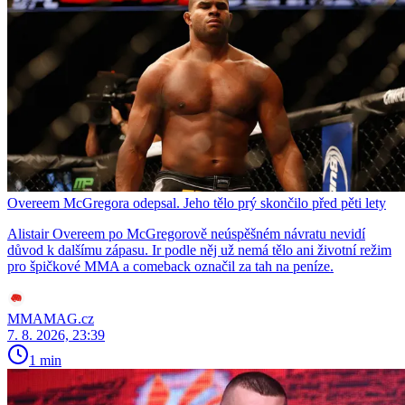
Overeem McGregora odepsal. Jeho tělo prý skončilo před pěti lety
Alistair Overeem po McGregorově neúspěšném návratu nevidí
důvod k dalšímu zápasu. Ir podle něj už nemá tělo ani životní režim
pro špičkové MMA a comeback označil za tah na peníze.
MMAMAG.cz
7. 8. 2026, 23:39
1 min