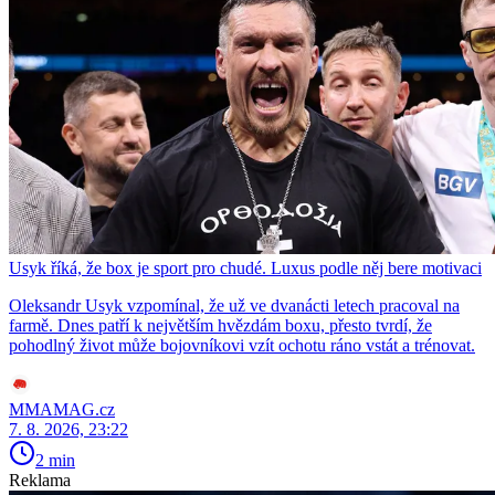
Usyk říká, že box je sport pro chudé. Luxus podle něj bere motivaci
Oleksandr Usyk vzpomínal, že už ve dvanácti letech pracoval na
farmě. Dnes patří k největším hvězdám boxu, přesto tvrdí, že
pohodlný život může bojovníkovi vzít ochotu ráno vstát a trénovat.
MMAMAG.cz
7. 8. 2026, 23:22
2 min
Reklama