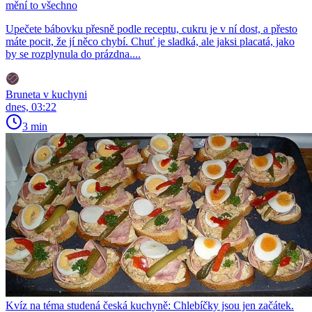
mění to všechno
Upečete bábovku přesně podle receptu, cukru je v ní dost, a přesto
máte pocit, že jí něco chybí. Chuť je sladká, ale jaksi placatá, jako
by se rozplynula do prázdna....
Bruneta v kuchyni
dnes, 03:22
3 min
Kvíz na téma studená česká kuchyně: Chlebíčky jsou jen začátek.