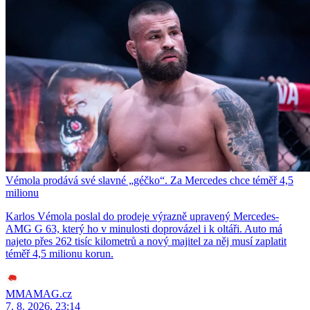
Vémola prodává své slavné „géčko“. Za Mercedes chce téměř 4,5
milionu
Karlos Vémola poslal do prodeje výrazně upravený Mercedes-
AMG G 63, který ho v minulosti doprovázel i k oltáři. Auto má
najeto přes 262 tisíc kilometrů a nový majitel za něj musí zaplatit
téměř 4,5 milionu korun.
MMAMAG.cz
7. 8. 2026, 23:14