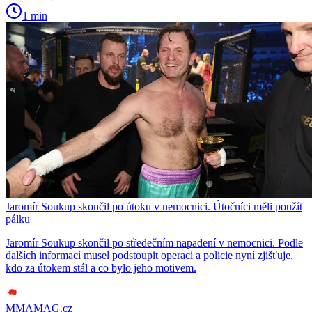
1 min
Jaromír Soukup skončil po útoku v nemocnici. Útočníci měli použít
pálku
Jaromír Soukup skončil po středečním napadení v nemocnici. Podle
dalších informací musel podstoupit operaci a policie nyní zjišťuje,
kdo za útokem stál a co bylo jeho motivem.
MMAMAG.cz