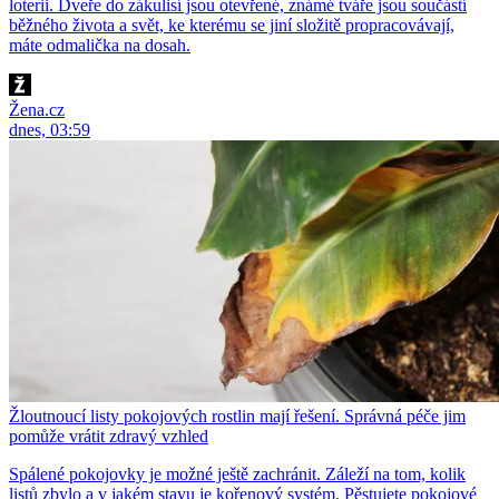
loterii. Dveře do zákulisí jsou otevřené, známé tváře jsou součástí
běžného života a svět, ke kterému se jiní složitě propracovávají,
máte odmalička na dosah.
Žena.cz
dnes, 03:59
Žloutnoucí listy pokojových rostlin mají řešení. Správná péče jim
pomůže vrátit zdravý vzhled
Spálené pokojovky je možné ještě zachránit. Záleží na tom, kolik
listů zbylo a v jakém stavu je kořenový systém. Pěstujete pokojové