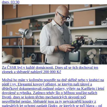
dnes, 03:30
Za ČSSR byl v každé domácnosti. Dnes už se jich dochoval jen
zlomek a sběratelé nabízejí 200 000 Kč
Možná ho máte v koženém pouzdře na dně skříně nebo v krabici na
půdě i vy. Elegantní kovový přístroj, se kterým naši tátové a
dědečkové dokumentovali rodinné oslavy, výlety na Karlštejn i letní
dovolené u rybníka. Zatímco tehdy šlo o běžnou součást našich
životů, dnes se kolem těchto mechanických skvostů točí
neuvěřitelné peníze. Sběratelé jsou za ty nejvzácnější kousky z
padesátých let ochotni zaplatit částky, ze kterých se točí hlava – od