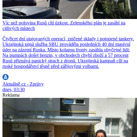
Víc než polovina Rusů cítí úzkost. Zelenského plán je zasáhl na
citlivých místech
Čtyřicet dní utajovaných operací, zničené sklady i potopené tankery.
Ukrajinská tajná služba SBU prováděla posledních 40 dní masivní
úder na zázemí Ruska. Místo kolapsu fronty zasáhla obyčejné lidi:
Na pumpách došel benzin, v obchodech chybí zboží a 57 procent
Rusů přiznává panický strach z dronů. Ukrajinská kampaň cílí na
ruské hospodářství těsně před zářijovými volbami.
Aktuálně.cz - Zprávy
dnes, 03:30
Reklama