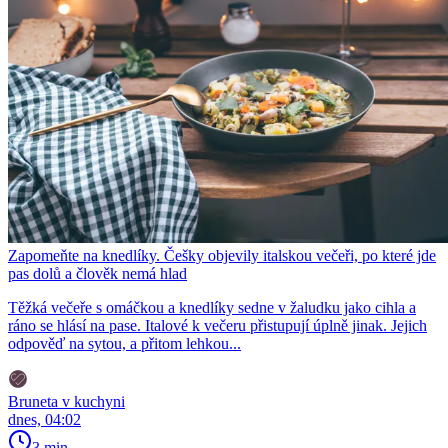
Zapomeňte na knedlíky. Češky objevily italskou večeři, po které jde
pas dolů a člověk nemá hlad
Těžká večeře s omáčkou a knedlíky sedne v žaludku jako cihla a
ráno se hlásí na pase. Italové k večeru přistupují úplně jinak. Jejich
odpověď na sytou, a přitom lehkou...
Bruneta v kuchyni
dnes, 04:02
3 min