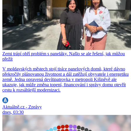
Zemi trápí obří problém s paneláky. Našlo se ale řešení, jak můžou
přežít
V moldavských městech stojí tisíce panelových domů, které dávno
překročily plánovanou životnost a dál zatěžují obyvatele i energetiku
země. Jedna opravená devítipatrovka v metropoli Kišiněvě ale
ukazuje, jak může změna topení, financování i správy domu otevřít
cestu k rozsáhlejší modernizaci.
Aktuálně.cz - Zprávy
dnes, 03:30