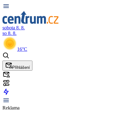
sobota 8. 8.
so 8. 8.
16°C
Přihlášení
Reklama