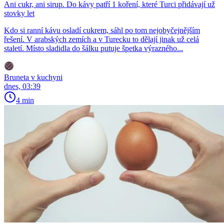
Ani cukr, ani sirup. Do kávy patří 1 koření, které Turci přidávají už
stovky let
Kdo si ranní kávu osladí cukrem, sáhl po tom nejobyčejnějším
řešení. V arabských zemích a v Turecku to dělají jinak už celá
staletí. Místo sladidla do šálku putuje špetka výrazného...
Bruneta v kuchyni
dnes, 03:39
4 min