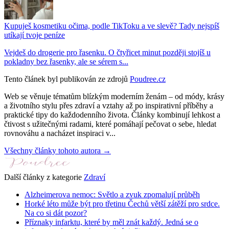
Kupuješ kosmetiku očima, podle TikToku a ve slevě? Tady nejspíš
utíkají tvoje peníze
Vejdeš do drogerie pro řasenku. O čtyřicet minut později stojíš u
pokladny bez řasenky, ale se sérem s...
Tento článek byl publikován ze zdrojů
Poudree.cz
Web se věnuje tématům blízkým moderním ženám – od módy, krásy
a životního stylu přes zdraví a vztahy až po inspirativní příběhy a
praktické tipy do každodenního života. Články kombinují lehkost a
čtivost s užitečnými radami, které pomáhají pečovat o sebe, hledat
rovnováhu a nacházet inspiraci v...
Všechny články tohoto autora →
Další články z kategorie
Zdraví
Alzheimerova nemoc: Světlo a zvuk zpomalují průběh
Horké léto může být pro třetinu Čechů větší zátěží pro srdce.
Na co si dát pozor?
Příznaky infarktu, které by měl znát každý. Jedná se o