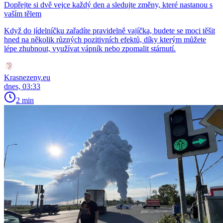
Dopřejte si dvě vejce každý den a sledujte změny, které nastanou s
vaším tělem
Když do jídelníčku zařadíte pravidelně vajíčka, budete se moci těšit
hned na několik různých pozitivních efektů, díky kterým můžete
lépe zhubnout, využívat vápník nebo zpomalit stárnutí.
Krasnezeny.eu
dnes, 03:33
2 min