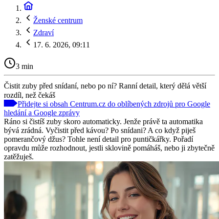
Ženské centrum
Zdraví
17. 6. 2026, 09:11
3 min
Čistit zuby před snídaní, nebo po ní? Ranní detail, který dělá větší
rozdíl, než čekáš
Přidejte si obsah Centrum.cz do oblíbených zdrojů pro Google
hledání a Google zprávy
Ráno si čistíš zuby skoro automaticky. Jenže právě ta automatika
bývá zrádná. Vyčistit před kávou? Po snídani? A co když piješ
pomerančový džus? Tohle není detail pro puntičkářky. Pořadí
opravdu může rozhodnout, jestli sklovině pomáháš, nebo ji zbytečně
zatěžuješ.