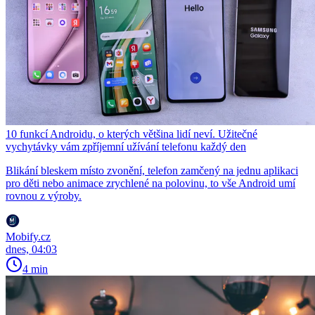
10 funkcí Androidu, o kterých většina lidí neví. Užitečné
vychytávky vám zpříjemní užívání telefonu každý den
Blikání bleskem místo zvonění, telefon zamčený na jednu aplikaci
pro děti nebo animace zrychlené na polovinu, to vše Android umí
rovnou z výroby.
Mobify.cz
dnes, 04:03
4 min