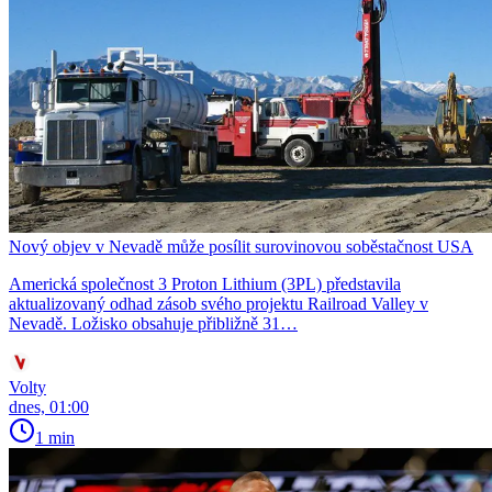
Nový objev v Nevadě může posílit surovinovou soběstačnost USA
Americká společnost 3 Proton Lithium (3PL) představila
aktualizovaný odhad zásob svého projektu Railroad Valley v
Nevadě. Ložisko obsahuje přibližně 31…
Volty
dnes, 01:00
1 min