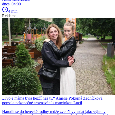
dnes, 04:00
4 min
Reklama
„Tvoje máma byla hezčí než ty.“ Amelie Pokorná Zedníčková
popsala nekonečné srovnávání s maminkou Lucií
Narodit se do herecké rodiny může zvenčí vypadat jako výhra v