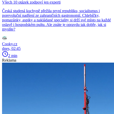
Všech 10 otázek zodpoví jen experti
Česká studená kuchyně přežila první republiku, socialismus i
porevoluční nadšení ze zahraničních gastronomií. Chlebíčky,
pomazánky, aspiky a nakládané speciality si drží své místo na každé
oslavě i hospodském pultu. Ale znáte je opravdu tak dobře, jak si
myslíte?
Cooky.cz
dnes, 02:45
2 min
Reklama