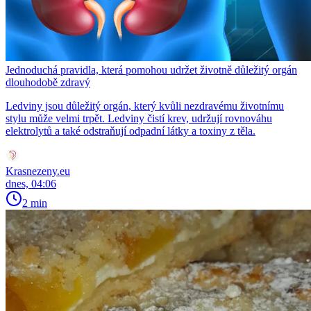
Jednoduchá pravidla, která pomohou udržet životně důležitý orgán
dlouhodobě zdravý
Ledviny jsou důležitý orgán, který kvůli nezdravému životnímu
stylu může velmi trpět. Ledviny čistí krev, udržují rovnováhu
elektrolytů a také odstraňují odpadní látky a toxiny z těla.
Krasnezeny.eu
dnes, 04:06
2 min