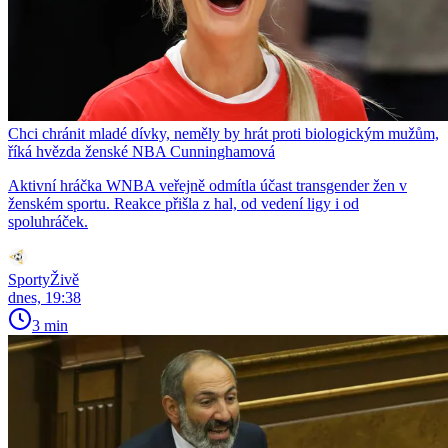
Chci chránit mladé dívky, neměly by hrát proti biologickým mužům,
říká hvězda ženské NBA Cunninghamová
Aktivní hráčka WNBA veřejně odmítla účast transgender žen v
ženském sportu. Reakce přišla z hal, od vedení ligy i od
spoluhráček.
SportyŽivě
dnes, 19:38
3 min