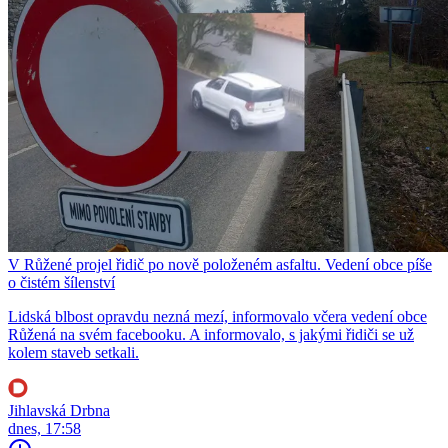
V Růžené projel řidič po nově položeném asfaltu. Vedení obce píše
o čistém šílenství
Lidská blbost opravdu nezná mezí, informovalo včera vedení obce
Růžená na svém facebooku. A informovalo, s jakými řidiči se už
kolem staveb setkali.
Jihlavská Drbna
dnes, 17:58