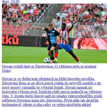
dnes, 19:30
Slovan ovládl duel se Zbrojovkou. O vítěznou trefu se postaral
Dulay
Slovan se ve třetím kole představil na hřišti ligového nováčka.
Zbrojovka Brno se po třech letech vrátila do nejvyšší soutěže a do
nové sezony vstoupila ve výborné formě. Slovan naopak po
bojovném výkonu proti Teplicím chtěl znovu naskočit na vítěznou
vlnu. V úvodu duelu hlavní sudí po zásahu videorozhodčího zrušil
udělenou červenou kartu pro Zbrojovku. První půle tak skončila
bezbrankově, přesto si oba celky ve velmi náročném utkání