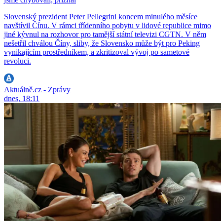
Slovenský prezident Peter Pellegrini koncem minulého měsíce
navštívil Čínu. V rámci třídenního pobytu v lidové republice mimo
jiné kývnul na rozhovor pro tamější státní televizi CGTN. V něm
nešetřil chválou Číny, sliby, že Slovensko může být pro Peking
vynikajícím prostředníkem, a zkritizoval vývoj po sametové
revoluci.
Aktuálně.cz - Zprávy
dnes, 18:11