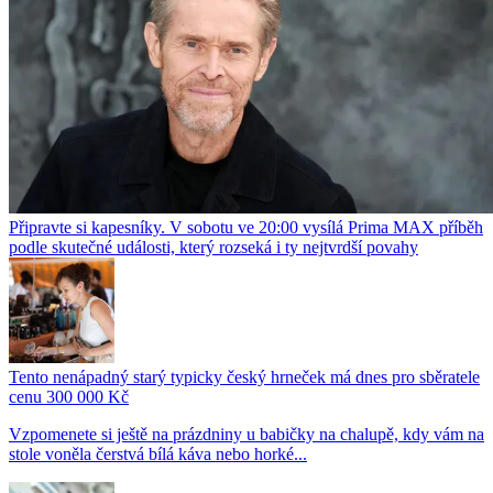
Připravte si kapesníky. V sobotu ve 20:00 vysílá Prima MAX příběh
podle skutečné události, který rozseká i ty nejtvrdší povahy
Tento nenápadný starý typicky český hrneček má dnes pro sběratele
cenu 300 000 Kč
Vzpomenete si ještě na prázdniny u babičky na chalupě, kdy vám na
stole voněla čerstvá bílá káva nebo horké...