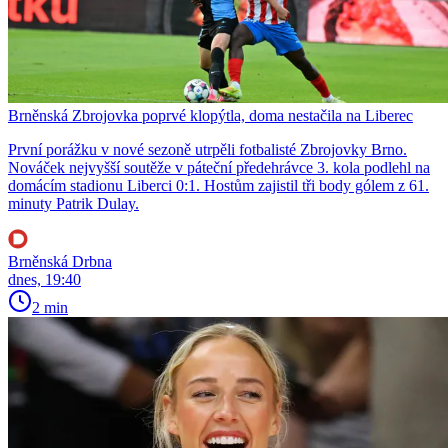
Brněnská Zbrojovka poprvé klopýtla, doma nestačila na Liberec
První porážku v nové sezoně utrpěli fotbalisté Zbrojovky Brno.
Nováček nejvyšší soutěže v páteční předehrávce 3. kola podlehl na
domácím stadionu Liberci 0:1. Hostům zajistil tři body gólem z 61.
minuty Patrik Dulay.
Brněnská Drbna
dnes, 19:40
2 min