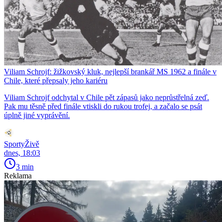
Viliam Schrojf: žižkovský kluk, nejlepší brankář MS 1962 a finále v
Chile, které přepsaly jeho kariéru
Viliam Schrojf odchytal v Chile pět zápasů jako neprůstřelná zeď.
Pak mu těsně před finále vtiskli do rukou trofej, a začalo se psát
úplně jiné vyprávění.
SportyŽivě
dnes, 18:03
3 min
Reklama