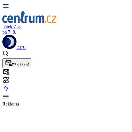
pátek 7. 8.
pá 7. 8.
23°C
Přihlášení
Reklama