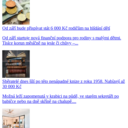
Od září bude přispívat stát 6 000 Kč rodičům na hlídání dětí
Od září startuje nová finanční podpora pro rodiny s malými dětmi.
Tisíce korun měsíčně na jesle či chůvy –...
Sběratelé dnes šílí po této nenápadné knize z roku 1958. Nabízejí až
30 000 Kč
Možná leží zapomenutá v krabici na půdě, ve starém sekretáři po
babičce nebo na dně skříně na chalupě....