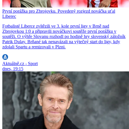
První porážka pro Zbrojovku. Povedený rozjezd nováčka uťal
Liberec
Fotbalisté Liberce zvítězili ve 3. kole první ligy v Brně nad
Zbrojovkou 1:0 a připravili nováčkovi soutěže první porážku v
soutěži. O výhře Slovanu rozhodl po hodině hry slovenský záložník
Patrik Dulay. Brňané tak nenavázali na výtečný start do ligy, kdy
zdolali Spartu a remizovali v Plzni.
Aktuálně.cz - Sport
dnes, 19:15