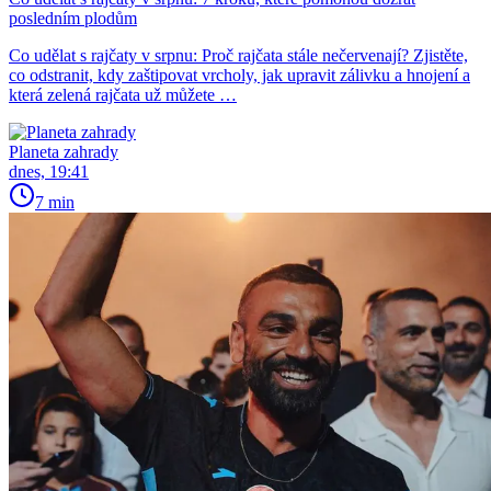
posledním plodům
Co udělat s rajčaty v srpnu: Proč rajčata stále nečervenají? Zjistěte,
co odstranit, kdy zaštipovat vrcholy, jak upravit zálivku a hnojení a
která zelená rajčata už můžete …
Planeta zahrady
dnes, 19:41
7 min