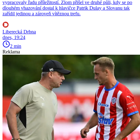
vypracovaly řadu příležitostí. Zlom přišel ve druhé půli, kdy se po
dlouhém vhazování dostal k hlavičce Patrik Dulay a Slovanu tak
zařídil jedinou a zároveň vítěznou trefu.
Liberecká Drbna
dnes, 19:24
2 min
Reklama