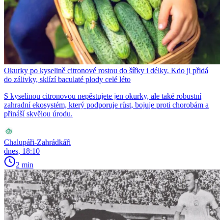
Okurky po kyselině citronové rostou do šířky i délky. Kdo ji přidá
do zálivky, sklízí baculaté plody celé léto
S kyselinou citronovou nepěstujete jen okurky, ale také robustní
zahradní ekosystém, který podporuje růst, bojuje proti chorobám a
přináší skvělou úrodu.
Chalupáři-Zahrádkáři
dnes, 18:10
2 min