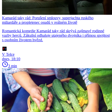
Kamarád taky rád: Porušení smlouvy, superjachta ruského
miliardáře a propletenec osudů v reálném životě
Romantická komedie Kamarád taky rád skrývá zajímavé rodinné
vazby herců. Zákulisí odhaluje utajeného dvojníka i přímou spojitost
s osobním životem hvězd.
V Telce
dnes, 18:10
3 min