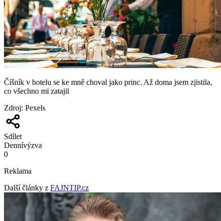
Číšník v hotelu se ke mně choval jako princ. Až doma jsem zjistila,
co všechno mi zatajil
Zdroj
:
Pexels
Sdílet
Denní
výzva
0
Reklama
Další články z
FAJNTIP.cz