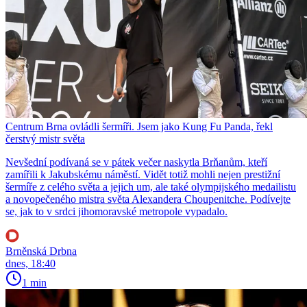
Centrum Brna ovládli šermíři. Jsem jako Kung Fu Panda, řekl
čerstvý mistr světa
Nevšední podívaná se v pátek večer naskytla Brňanům, kteří
zamířili k Jakubskému náměstí. Vidět totiž mohli nejen prestižní
šermíře z celého světa a jejich um, ale také olympijského medailistu
a novopečeného mistra světa Alexandera Choupenitche. Podívejte
se, jak to v srdci jihomoravské metropole vypadalo.
Brněnská Drbna
dnes, 18:40
1 min