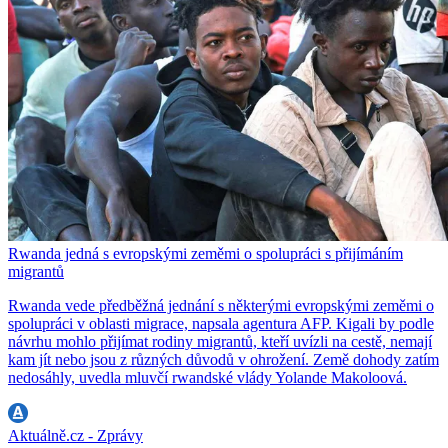
Rwanda jedná s evropskými zeměmi o spolupráci s přijímáním
migrantů
Rwanda vede předběžná jednání s některými evropskými zeměmi o
spolupráci v oblasti migrace, napsala agentura AFP. Kigali by podle
návrhu mohlo přijímat rodiny migrantů, kteří uvízli na cestě, nemají
kam jít nebo jsou z různých důvodů v ohrožení. Země dohody zatím
nedosáhly, uvedla mluvčí rwandské vlády Yolande Makoloová.
Aktuálně.cz - Zprávy