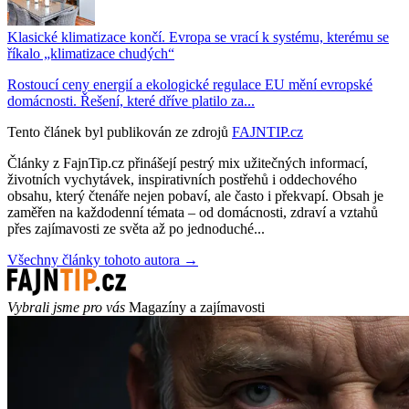
Klasické klimatizace končí. Evropa se vrací k systému, kterému se
říkalo „klimatizace chudých“
Rostoucí ceny energií a ekologické regulace EU mění evropské
domácnosti. Řešení, které dříve platilo za...
Tento článek byl publikován ze zdrojů
FAJNTIP.cz
Články z FajnTip.cz přinášejí pestrý mix užitečných informací,
životních vychytávek, inspirativních postřehů i oddechového
obsahu, který čtenáře nejen pobaví, ale často i překvapí. Obsah je
zaměřen na každodenní témata – od domácnosti, zdraví a vztahů
přes zajímavosti ze světa až po jednoduché...
Všechny články tohoto autora →
Vybrali jsme pro vás
Magazíny a zajímavosti