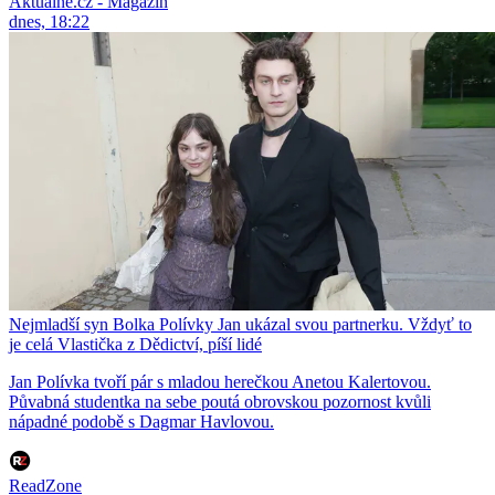
Aktuálně.cz - Magazín
dnes, 18:22
Nejmladší syn Bolka Polívky Jan ukázal svou partnerku. Vždyť to
je celá Vlastička z Dědictví, píší lidé
Jan Polívka tvoří pár s mladou herečkou Anetou Kalertovou.
Půvabná studentka na sebe poutá obrovskou pozornost kvůli
nápadné podobě s Dagmar Havlovou.
ReadZone