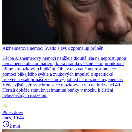
Alzheimerova nemoc: Světlo a zvuk zpomalují průběh
Léčba Alzheimerovy nemoci narážela dlouhá léta na neprostupnou
hematoencefalickou bariéru, která bránila většině léků proniknout
přímo k mozkovým buňkám. Objev takzvané neurostimulace
pomocí blikajícího světla a zvukových impulsů o specifické
frekvenci však přináší zcela nový pohled na možnost regenerace.
Vědci zjistili, že synchronizace mozkových vln na frekvenci 40
Hertzů dokáže stimulovat imunitní buňky v mozku k čištění
nebezpečných usazenin.
Plné zdraví
dnes, 19:44
2 min