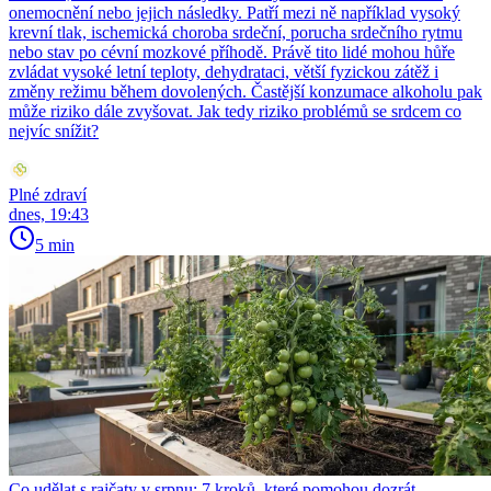
onemocnění nebo jejich následky. Patří mezi ně například vysoký
krevní tlak, ischemická choroba srdeční, porucha srdečního rytmu
nebo stav po cévní mozkové příhodě. Právě tito lidé mohou hůře
zvládat vysoké letní teploty, dehydrataci, větší fyzickou zátěž i
změny režimu během dovolených. Častější konzumace alkoholu pak
může riziko dále zvyšovat. Jak tedy riziko problémů se srdcem co
nejvíc snížit?
Plné zdraví
dnes, 19:43
5 min
Co udělat s rajčaty v srpnu: 7 kroků, které pomohou dozrát