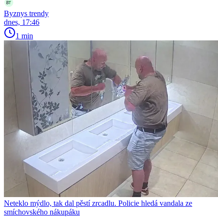
Byznys trendy
dnes, 17:46
1 min
Neteklo mýdlo, tak dal pěstí zrcadlu. Policie hledá vandala ze
smíchovského nákupáku