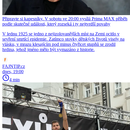
Připravte si kapesníky. V sobotu ve 20:00 vysílá Prima MAX příběh
podle skutečné události, který rozseká i ty nejtvrdší povahy
V lednu 1925 se jedno z nejizolovanějších míst na Zemi ocitlo v
sevření smrtící epidemie. Zatímco stovky dětských životů visely na
vlásku, v mrazu klesajícím pod minus čtyřicet stupňů se zrodil
hrdina, jehož jméno mělo být vymazáno z historie.
FAJNTIP.cz
dnes, 19:00
4 min