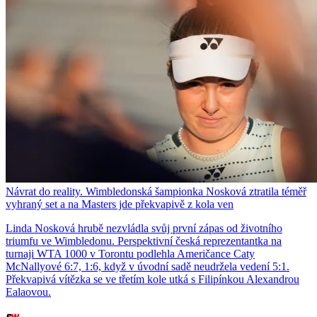
Návrat do reality. Wimbledonská šampionka Nosková ztratila téměř
vyhraný set a na Masters jde překvapivě z kola ven
Linda Nosková hrubě nezvládla svůj první zápas od životního
triumfu ve Wimbledonu. Perspektivní česká reprezentantka na
turnaji WTA 1000 v Torontu podlehla Američance Caty
McNallyové 6:7, 1:6, když v úvodní sadě neudržela vedení 5:1.
Překvapivá vítězka se ve třetím kole utká s Filipínkou Alexandrou
Ealaovou.