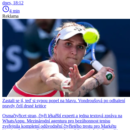
dnes, 18:12
4 min
Reklama
Zastali se jí, teď si sypou popel na hlavu. Vondroušová po odhalení
pravdy čelí drsné kritice
Osmačtyřicet stran, čtyři lékařští experti a jedna textová zpráva na
WhatsAppu. Mezinárodní agentura pro bezúhonnost tenisu
zveřejnila kompletní odůvodnění čtyřletého trestu pro Markétu