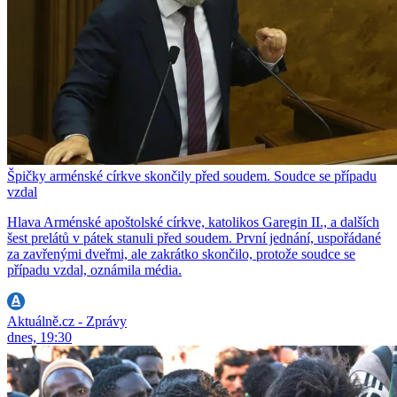
Špičky arménské církve skončily před soudem. Soudce se případu
vzdal
Hlava Arménské apoštolské církve, katolikos Garegin II., a dalších
šest prelátů v pátek stanuli před soudem. První jednání, uspořádané
za zavřenými dveřmi, ale zakrátko skončilo, protože soudce se
případu vzdal, oznámila média.
Aktuálně.cz - Zprávy
dnes, 19:30