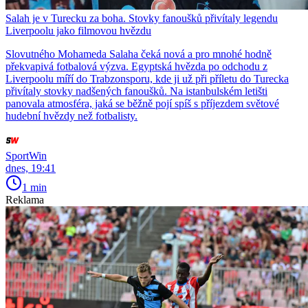
Salah je v Turecku za boha. Stovky fanoušků přivítaly legendu
Liverpoolu jako filmovou hvězdu
Slovutného Mohameda Salaha čeká nová a pro mnohé hodně
překvapivá fotbalová výzva. Egyptská hvězda po odchodu z
Liverpoolu míří do Trabzonsporu, kde ji už při příletu do Turecka
přivítaly stovky nadšených fanoušků. Na istanbulském letišti
panovala atmosféra, jaká se běžně pojí spíš s příjezdem světové
hudební hvězdy než fotbalisty.
SportWin
dnes, 19:41
1 min
Reklama