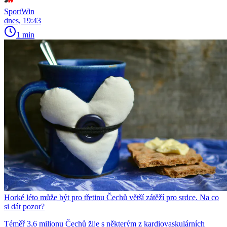
SportWin
dnes, 19:43
1 min
Horké léto může být pro třetinu Čechů větší zátěží pro srdce. Na co
si dát pozor?
Téměř 3,6 milionu Čechů žije s některým z kardiovaskulárních