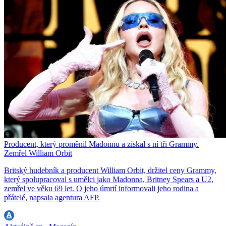
Producent, který proměnil Madonnu a získal s ní tři Grammy.
Zemřel William Orbit
Britský hudebník a producent William Orbit, držitel ceny Grammy,
který spolupracoval s umělci jako Madonna, Britney Spears a U2,
zemřel ve věku 69 let. O jeho úmrtí informovali jeho rodina a
přátelé, napsala agentura AFP.