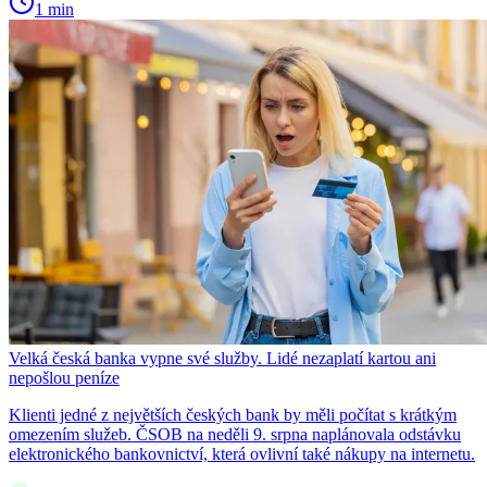
1 min
Velká česká banka vypne své služby. Lidé nezaplatí kartou ani
nepošlou peníze
Klienti jedné z největších českých bank by měli počítat s krátkým
omezením služeb. ČSOB na neděli 9. srpna naplánovala odstávku
elektronického bankovnictví, která ovlivní také nákupy na internetu.