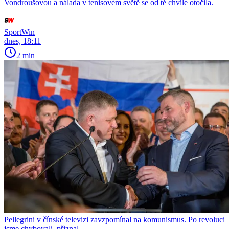
Vondroušovou a nálada v tenisovém světě se od té chvíle otočila.
SportWin
dnes, 18:11
2 min
Pellegrini v čínské televizi zavzpomínal na komunismus. Po revoluci
jsme chybovali, přiznal