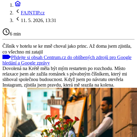
FAJNTIP.cz
11. 5. 2026, 13:31
6 min
Číšník v hotelu se ke mně choval jako princ. Až doma jsem zjistila,
co všechno mi zatajil
Přidejte si obsah Centrum.cz do oblíbených zdrojů pro Google
hledání a Google zprávy
Dovolená na Krétě měla být mým restartem po rozchodu. Místo
relaxace jsem ale zažila románek s půvabným číšníkem, který mi
sliboval společnou budoucnost. Když jsem po návratu otevřela
Instagram, zjistila jsem pravdu, která mě srazila na kolena.