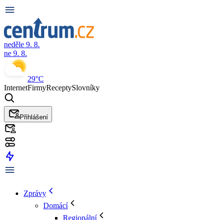
neděle 9. 8.
ne 9. 8.
29°C
Internet
Firmy
Recepty
Slovníky
Přihlášení
Zprávy
Domácí
Regionální