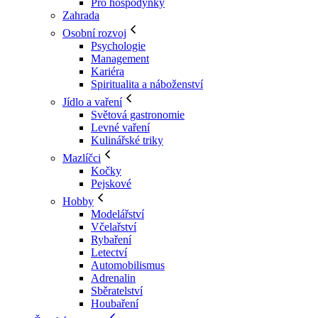
Pro hospodyňky
Zahrada
Osobní rozvoj
Psychologie
Management
Kariéra
Spiritualita a náboženství
Jídlo a vaření
Světová gastronomie
Levné vaření
Kulinářské triky
Mazlíčci
Kočky
Pejskové
Hobby
Modelářství
Včelařství
Rybaření
Letectví
Automobilismus
Adrenalin
Sběratelství
Houbaření