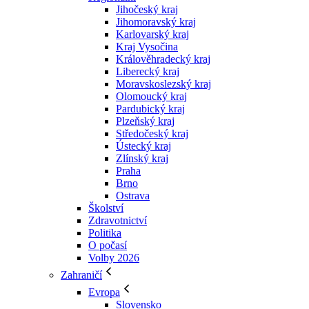
Jihočeský kraj
Jihomoravský kraj
Karlovarský kraj
Kraj Vysočina
Králověhradecký kraj
Liberecký kraj
Moravskoslezský kraj
Olomoucký kraj
Pardubický kraj
Plzeňský kraj
Středočeský kraj
Ústecký kraj
Zlínský kraj
Praha
Brno
Ostrava
Školství
Zdravotnictví
Politika
O počasí
Volby 2026
Zahraničí
Evropa
Slovensko