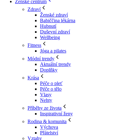
Ženské centrum
Zdraví
Ženské zdraví
Babiččina lékárna
Hubnutí
Duševní zdraví
Wellbeing
Fitness
Jóga a pilates
Módní trendy
Aktuální trendy
Doplňky
Krása
Péče o pleť
Péče o tělo
Vlasy
Nehty
Příběhy ze života
Inspirativní ženy
Rodina & komunita
Výchova
Přátelství
Vztahy