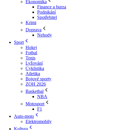
Ekonomika
Finance a burza
Podnikání
Spotřebitel
Krimi
Doprava
Nehody
Sport
Hokej
Fotbal
Tenis
Lyžování
Cyklistika
Atletika
Bojové sporty
ZOH 2026
Basketbal
NBA
Motosport
F1
Auto-moto
Elektromobily
Kultura