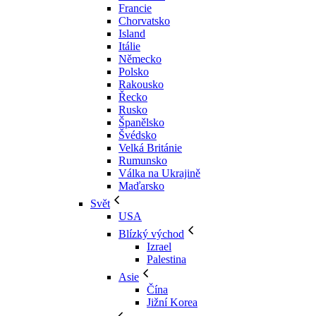
Francie
Chorvatsko
Island
Itálie
Německo
Polsko
Rakousko
Řecko
Rusko
Španělsko
Švédsko
Velká Británie
Rumunsko
Válka na Ukrajině
Maďarsko
Svět
USA
Blízký východ
Izrael
Palestina
Asie
Čína
Jižní Korea