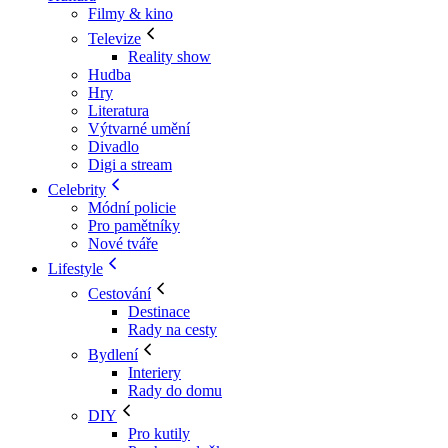
Filmy & kino
Televize
Reality show
Hudba
Hry
Literatura
Výtvarné umění
Divadlo
Digi a stream
Celebrity
Módní policie
Pro pamětníky
Nové tváře
Lifestyle
Cestování
Destinace
Rady na cesty
Bydlení
Interiery
Rady do domu
DIY
Pro kutily