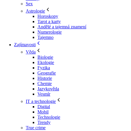
Sex
Astrologie
Horoskopy
Tarot a karty
Andělé a tajemná znamení
Numerologie
Tajemno
Zajímavosti
Věda
Biologie
Ekologie
Fyzika
Geografie
Historie
Chemie
Jazykověda
Vesmír
IT a technologie
Digital
Mobil
Technologie
Trendy
True crime