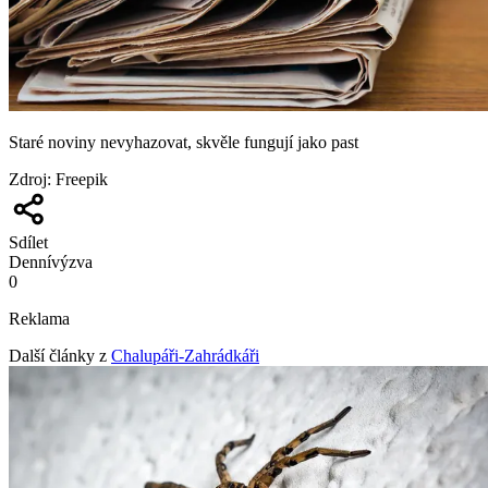
Staré noviny nevyhazovat, skvěle fungují jako past
Zdroj
:
Freepik
Sdílet
Denní
výzva
0
Reklama
Další články z
Chalupáři-Zahrádkáři