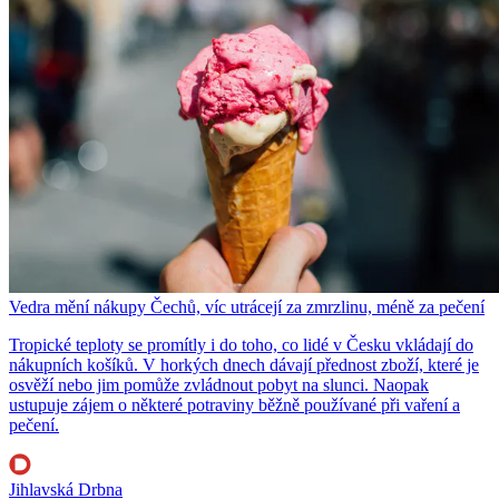
Vedra mění nákupy Čechů, víc utrácejí za zmrzlinu, méně za pečení
Tropické teploty se promítly i do toho, co lidé v Česku vkládají do
nákupních košíků. V horkých dnech dávají přednost zboží, které je
osvěží nebo jim pomůže zvládnout pobyt na slunci. Naopak
ustupuje zájem o některé potraviny běžně používané při vaření a
pečení.
Jihlavská Drbna