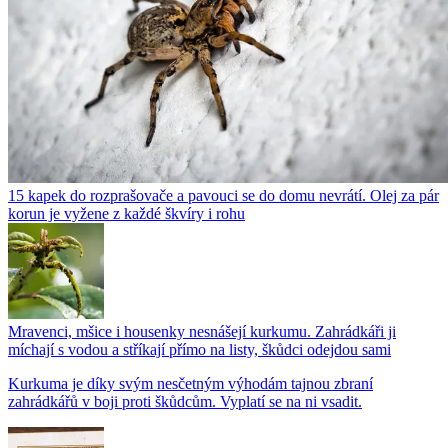
15 kapek do rozprašovače a pavouci se do domu nevrátí. Olej za pár
korun je vyžene z každé škvíry i rohu
Mravenci, mšice i housenky nesnášejí kurkumu. Zahrádkáři ji
míchají s vodou a stříkají přímo na listy, škůdci odejdou sami
Kurkuma je díky svým nesčetným výhodám tajnou zbraní
zahrádkářů v boji proti škůdcům. Vyplatí se na ni vsadit.