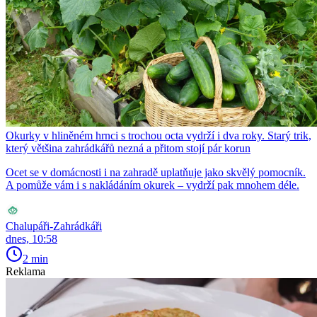
Okurky v hliněném hrnci s trochou octa vydrží i dva roky. Starý trik,
který většina zahrádkářů nezná a přitom stojí pár korun
Ocet se v domácnosti i na zahradě uplatňuje jako skvělý pomocník.
A pomůže vám i s nakládáním okurek – vydrží pak mnohem déle.
Chalupáři-Zahrádkáři
dnes, 10:58
2 min
Reklama