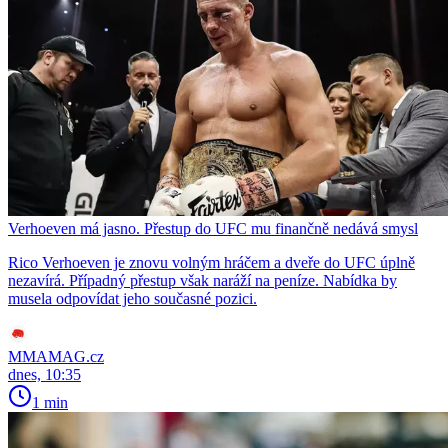
Verhoeven má jasno. Přestup do UFC mu finančně nedává smysl
Rico Verhoeven je znovu volným hráčem a dveře do UFC úplně
nezavírá. Případný přestup však naráží na peníze. Nabídka by
musela odpovídat jeho současné pozici.
MMAMAG.cz
dnes, 10:35
1 min