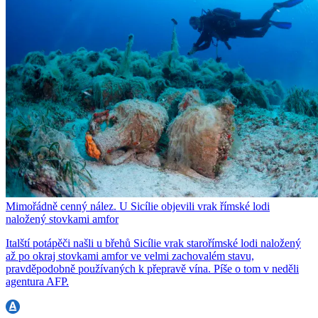
Mimořádně cenný nález. U Sicílie objevili vrak římské lodi
naložený stovkami amfor
Italští potápěči našli u břehů Sicílie vrak starořímské lodi naložený
až po okraj stovkami amfor ve velmi zachovalém stavu,
pravděpodobně používaných k přepravě vína. Píše o tom v neděli
agentura AFP.