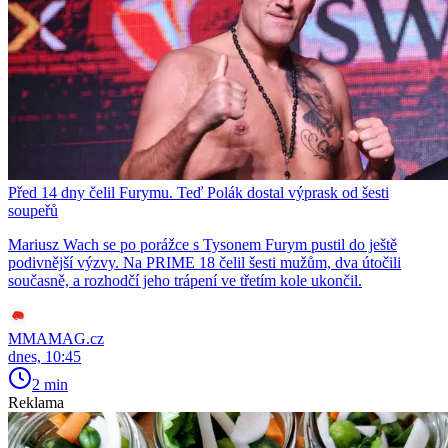
Před 14 dny čelil Furymu. Teď Polák dostal výprask od šesti
soupeřů
Mariusz Wach se po porážce s Tysonem Furym pustil do ještě
podivnější výzvy. Na PRIME 18 čelil šesti mužům, dva útočili
současně, a rozhodčí jeho trápení ve třetím kole ukončil.
MMAMAG.cz
dnes, 10:45
2 min
Reklama