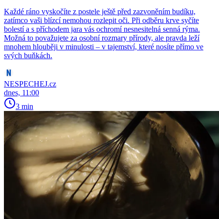
Každé ráno vyskočíte z postele ještě před zazvoněním budíku,
zatímco vaši blízcí nemohou rozlepit oči. Při odběru krve syčíte
bolestí a s příchodem jara vás ochromí nesnesitelná senná rýma.
Možná to považujete za osobní rozmary přírody, ale pravda leží
mnohem hlouběji v minulosti – v tajemství, které nosíte přímo ve
svých buňkách.
NESPECHEJ.cz
dnes, 11:00
3 min