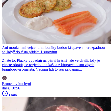
Ani mouka, ani vejce: bramboráky budou křupavé a nerozpadnou
se, když do těsta přidáte 1 surovinu
Znáte to. Placky vypadají na pánvi krásně, ale ve chvíli, kdy je
chcete obrátit, se rozjedou na kaši a z křupavého snu zbyde
bramborová omeleta. Většina lidí to řeší přidáním...
Bruneta v kuchyni
dnes, 10:56
3 min