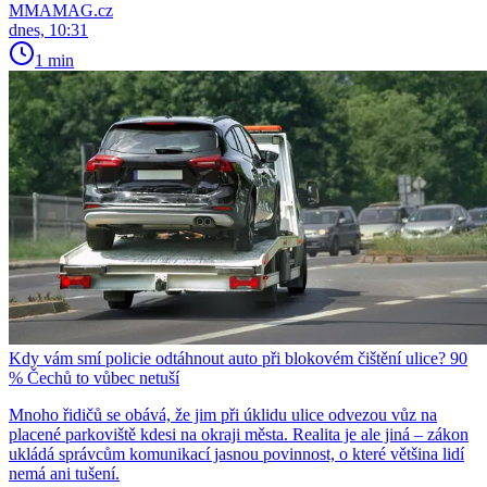
MMAMAG.cz
dnes, 10:31
1 min
Kdy vám smí policie odtáhnout auto při blokovém čištění ulice? 90
% Čechů to vůbec netuší
Mnoho řidičů se obává, že jim při úklidu ulice odvezou vůz na
placené parkoviště kdesi na okraji města. Realita je ale jiná – zákon
ukládá správcům komunikací jasnou povinnost, o které většina lidí
nemá ani tušení.