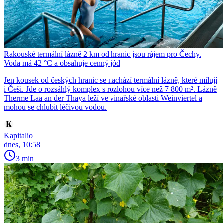
Rakouské termální lázně 2 km od hranic jsou rájem pro Čechy.
Voda má 42 °C a obsahuje cenný jód
Jen kousek od českých hranic se nachází termální lázně, které milují
i Češi. Jde o rozsáhlý komplex s rozlohou více než 7 800 m². Lázně
Therme Laa an der Thaya leží ve vinařské oblasti Weinviertel a
mohou se chlubit léčivou vodou.
Kapitalio
dnes, 10:58
3 min