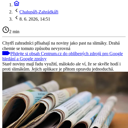
Chalupáři-Zahrádkáři
8. 6. 2026, 14:51
2 min
Chytří zahradníci přísahají na noviny jako past na slimáky. Drahá
chemie se tomuto způsobu nevyrovná
Přidejte si obsah Centrum.cz do oblíbených zdrojů pro Google
hledání a Google zprávy
Staré noviny mají řadu využití, málokdo ale ví, že se skvěle hodí i
proti slimákům. Jejich aplikace je přitom opravdu jednoduchá.