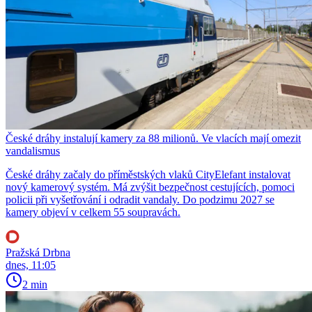
České dráhy instalují kamery za 88 milionů. Ve vlacích mají omezit
vandalismus
České dráhy začaly do příměstských vlaků CityElefant instalovat
nový kamerový systém. Má zvýšit bezpečnost cestujících, pomoci
policii při vyšetřování i odradit vandaly. Do podzimu 2027 se
kamery objeví v celkem 55 soupravách.
Pražská Drbna
dnes, 11:05
2 min