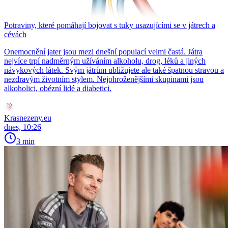
Potraviny, které pomáhají bojovat s tuky usazujícími se v játrech a
cévách
Onemocnění jater jsou mezi dnešní populací velmi častá. Játra
nejvíce trpí nadměrným užíváním alkoholu, drog, léků a jiných
návykových látek. Svým játrům ubližujete ale také špatnou stravou a
nezdravým životním stylem. Nejohroženějšími skupinami jsou
alkoholici, obézní lidé a diabetici.
Krasnezeny.eu
dnes, 10:26
3 min