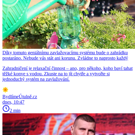
Díky tomuto geniálnímu zavlažovacímu systému bude o zahrádku
postaráno. Nebude vás stát ani korunu. Zvládne to naprosto každý
Zahradničení je relaxační činnost – ano, pro někoho, koho baví tahat
těžké konve s vodou. Zkuste na to jít chytře a vytvořte si
jednoduchý systém na zavlažování.
BydlímeÚtulně.cz
dnes, 10:47
2 min