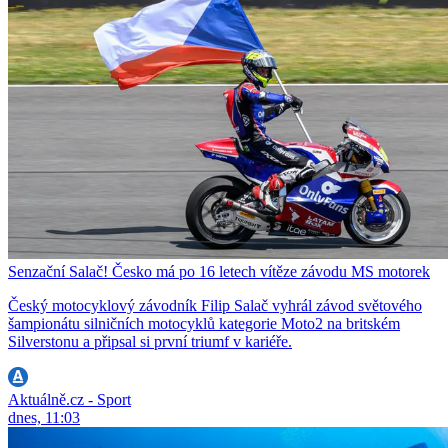
Senzační Salač! Česko má po 16 letech vítěze závodu MS motorek
Český motocyklový závodník Filip Salač vyhrál závod světového
šampionátu silničních motocyklů kategorie Moto2 na britském
Silverstonu a připsal si první triumf v kariéře.
Aktuálně.cz - Sport
dnes, 11:03