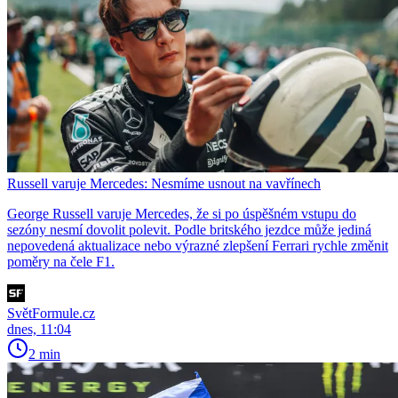
Russell varuje Mercedes: Nesmíme usnout na vavřínech
George Russell varuje Mercedes, že si po úspěšném vstupu do
sezóny nesmí dovolit polevit. Podle britského jezdce může jediná
nepovedená aktualizace nebo výrazné zlepšení Ferrari rychle změnit
poměry na čele F1.
SvětFormule.cz
dnes, 11:04
2 min