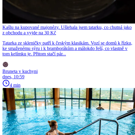
Kašlu na kupované majonézy. Ušlehala jsem tatarku, co chutná jako
z obchodu a vyjde na 30 Kč
Tatarka ze skleničky patří k českým klasikám. Vozí se domů k řízku,
ke smaženému sýru i k bramborákům a málokdo řeší, co vlastně v
tom kelímku je. Přitom stačí pár...
Bruneta v kuchyni
dnes, 10:59
4 min