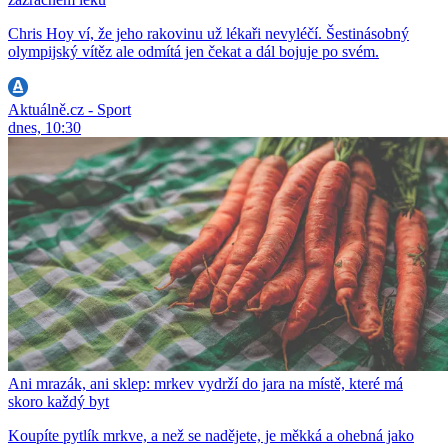
Chris Hoy ví, že jeho rakovinu už lékaři nevyléčí. Šestinásobný
olympijský vítěz ale odmítá jen čekat a dál bojuje po svém.
Aktuálně.cz - Sport
dnes, 10:30
Ani mrazák, ani sklep: mrkev vydrží do jara na místě, které má
skoro každý byt
Koupíte pytlík mrkve, a než se nadějete, je měkká a ohebná jako