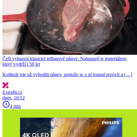
Češi vyhazují klasické teflonové pánve. Nahrazují je materiálem,
který vydrží i 50 let
Kolikrát jste už vyhodili pánev, protože se z ní loupal povrch a […]
Extrafit.cz
dnes, 10:52
4 min