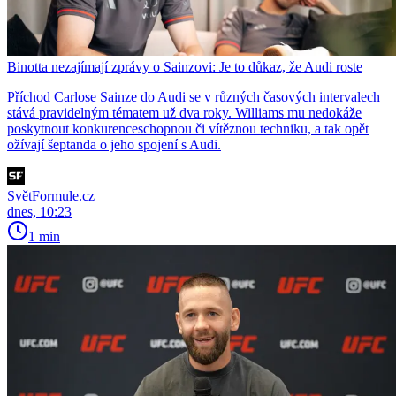
Binotta nezajímají zprávy o Sainzovi: Je to důkaz, že Audi roste
Příchod Carlose Sainze do Audi se v různých časových intervalech
stává pravidelným tématem už dva roky. Williams mu nedokáže
poskytnout konkurenceschopnou či vítěznou techniku, a tak opět
ožívají šeptanda o jeho spojení s Audi.
SvětFormule.cz
dnes, 10:23
1 min