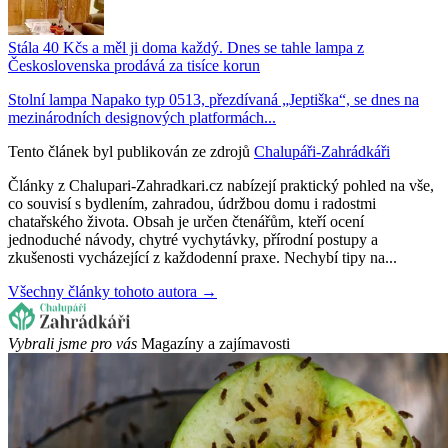
Stála 40 Kčs a měl ji doma každý. Dnes se tahle lampa z
Československa prodává za tisíce korun
Stolní lampa Napako typ 0513, přezdívaná „Jeptiška“, se dnes na
mezinárodních designových platformách...
Tento článek byl publikován ze zdrojů
Chalupáři-Zahrádkáři
Články z Chalupari-Zahradkari.cz nabízejí praktický pohled na vše,
co souvisí s bydlením, zahradou, údržbou domu i radostmi
chatařského života. Obsah je určen čtenářům, kteří ocení
jednoduché návody, chytré vychytávky, přírodní postupy a
zkušenosti vycházející z každodenní praxe. Nechybí tipy na...
Všechny články tohoto autora →
Vybrali jsme pro vás
Magazíny a zajímavosti