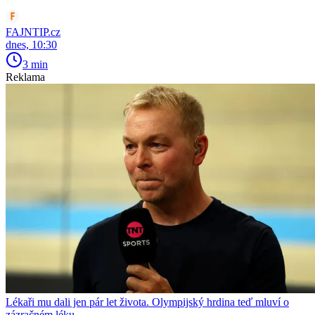
FAJNTIP.cz
dnes, 10:30
3 min
Reklama
Lékaři mu dali jen pár let života. Olympijský hrdina teď mluví o
zázračném léku