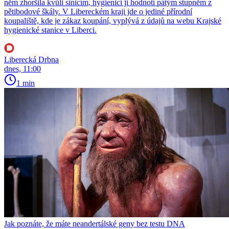
něm zhoršila kvůli sinicím, hygienici ji hodnotí pátým stupněm z
pětibodové škály. V Libereckém kraji jde o jediné přírodní
koupaliště, kde je zákaz koupání, vyplývá z údajů na webu Krajské
hygienické stanice v Liberci.
Liberecká Drbna
dnes, 11:00
1 min
Jak poznáte, že máte neandertálské geny bez testu DNA