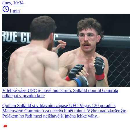
dnes, 10:34
1 min
V lehké váze UFC je nové monstrum. Salkilld donutil Gamrota
odklepat v prvním kole
Quillan Salkilld si v hlavním zápase UFC Vegas 120 poradil s
Mateuszem Gamrotem za necelých pět minut. Výhra nad zkušeným
Polákem ho řadí mezi nejžhavější jména lehké váhy.