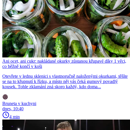
Ani ocet, ani cukr: nakládané okurky zůstanou křupavé díky 1 věci,
co běžně končí v koši
Otevřete v lednu sklenici s vlastnoručně naloženými okurkami, těšíte
se na to křupnutí k řízku, a místo něj vás čeká gumový povadlý
kousek. Tohle zklamání zná skoro každý, kdo doma...
Bruneta v kuchyni
dnes, 10:40
4 min