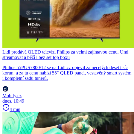
Lidl prodává QLED televizi Philips za velmi zajímavou cenu. Umí
streamovat a běží i bez set-top boxu
Philips 55PUS7800/12 se na Lidl.cz objevil za necelých deset tisíc
korun, a za tu cenu nabízí 55″ QLED panel, vestavěný smart systém
i kompletní sadu tunerů.
Mobify.cz
dnes, 10:49
4 min