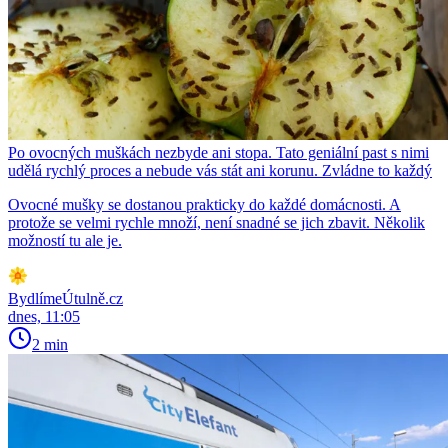
Po ovocných muškách nezbyde ani stopa. Tato geniální past s nimi
udělá rychlý proces a nebude vás stát ani korunu. Zvládne to každý
Ovocné mušky se dostanou prakticky do každé domácnosti. A
protože se velmi rychle množí, není snadné se jich zbavit. Několik
možností tu ale je.
BydlímeÚtulně.cz
dnes, 11:05
2 min