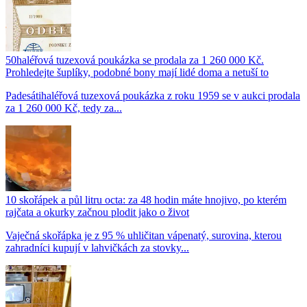
50haléřová tuzexová poukázka se prodala za 1 260 000 Kč.
Prohledejte šuplíky, podobné bony mají lidé doma a netuší to
Padesátihaléřová tuzexová poukázka z roku 1959 se v aukci prodala
za 1 260 000 Kč, tedy za...
10 skořápek a půl litru octa: za 48 hodin máte hnojivo, po kterém
rajčata a okurky začnou plodit jako o život
Vaječná skořápka je z 95 % uhličitan vápenatý, surovina, kterou
zahradníci kupují v lahvičkách za stovky...