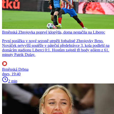
Brněnská Zbrojovka poprvé klopýtla, doma nestačila na Liberec
První porážku v nové sezoně utrpěli fotbalisté Zbrojovky Brno.
Nováček nejvyšší soutěže v páteční předehrávce 3. kola podlehl na
domácím stadionu Liberci 0:1. Hostům zajistil tři body gólem z 61.
minuty Patrik Dulay.
Brněnská Drbna
dnes, 19:40
2 min