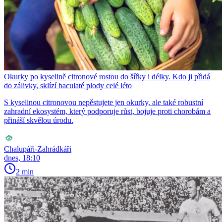
Okurky po kyselině citronové rostou do šířky i délky. Kdo ji přidá
do zálivky, sklízí baculaté plody celé léto
S kyselinou citronovou nepěstujete jen okurky, ale také robustní
zahradní ekosystém, který podporuje růst, bojuje proti chorobám a
přináší skvělou úrodu.
Chalupáři-Zahrádkáři
dnes, 18:10
2 min