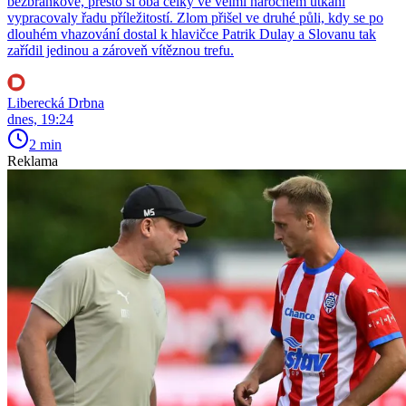
bezbrankově, přesto si oba celky ve velmi náročném utkání
vypracovaly řadu příležitostí. Zlom přišel ve druhé půli, kdy se po
dlouhém vhazování dostal k hlavičce Patrik Dulay a Slovanu tak
zařídil jedinou a zároveň vítěznou trefu.
Liberecká Drbna
dnes, 19:24
2 min
Reklama