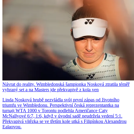
Návrat do reality. Wimbledonská šampionka Nosková ztratila téměř
vyhraný set a na Masters jde překvapivě z kola ven
Linda Nosková hrubě nezvládla svůj první zápas od životního
triumfu ve Wimbledonu. Perspektivní česká reprezentantka na
turnaji WTA 1000 v Torontu podlehla Američance Caty
McNallyové 6:7, 1:6, když v úvodní sadě neudržela vedení 5:1.
Překvapivá vítězka se ve třetím kole utká s Filipínkou Alexandrou
Ealaovou.