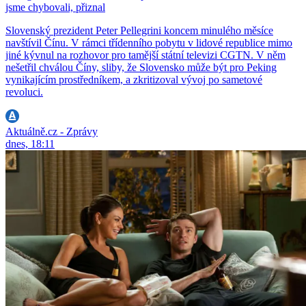
jsme chybovali, přiznal
Slovenský prezident Peter Pellegrini koncem minulého měsíce
navštívil Čínu. V rámci třídenního pobytu v lidové republice mimo
jiné kývnul na rozhovor pro tamější státní televizi CGTN. V něm
nešetřil chválou Číny, sliby, že Slovensko může být pro Peking
vynikajícím prostředníkem, a zkritizoval vývoj po sametové
revoluci.
Aktuálně.cz - Zprávy
dnes, 18:11