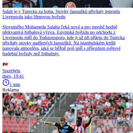
Salah je v Turecku za boha. Stovky fanoušků přivítaly legendu
Liverpoolu jako filmovou hvězdu
Slovutného Mohameda Salaha čeká nová a pro mnohé hodně
překvapivá fotbalová výzva. Egyptská hvězda po odchodu z
Liverpoolu míří do Trabzonsporu, kde ji už při příletu do Turecka
přivítaly stovky nadšených fanoušků. Na istanbulském letišti
panovala atmosféra, jaká se běžně pojí spíš s příjezdem světové
hudební hvězdy než fotbalisty.
SportWin
dnes, 19:41
1 min
Reklama