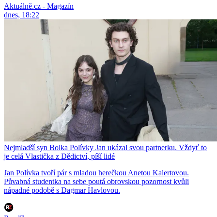
Aktuálně.cz - Magazín
dnes, 18:22
Nejmladší syn Bolka Polívky Jan ukázal svou partnerku. Vždyť to
je celá Vlastička z Dědictví, píší lidé
Jan Polívka tvoří pár s mladou herečkou Anetou Kalertovou.
Půvabná studentka na sebe poutá obrovskou pozornost kvůli
nápadné podobě s Dagmar Havlovou.