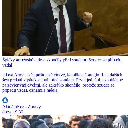
Špičky arménské církve skončily před soudem. Soudce se případu
vzdal
Hlava Arménské apoštolské církve, katolikos Garegin II., a dalších
šest prelátů v pátek stanuli před soudem. První jednání, uspořádané
za zavřenými dveřmi, ale zakrátko skončilo, protože soudce se
případu vzdal, oznámila média.
Aktuálně.cz - Zprávy
dnes, 19:30