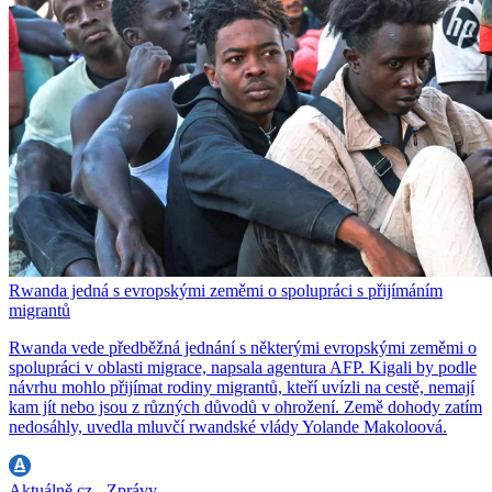
Rwanda jedná s evropskými zeměmi o spolupráci s přijímáním
migrantů
Rwanda vede předběžná jednání s některými evropskými zeměmi o
spolupráci v oblasti migrace, napsala agentura AFP. Kigali by podle
návrhu mohlo přijímat rodiny migrantů, kteří uvízli na cestě, nemají
kam jít nebo jsou z různých důvodů v ohrožení. Země dohody zatím
nedosáhly, uvedla mluvčí rwandské vlády Yolande Makoloová.
Aktuálně.cz - Zprávy