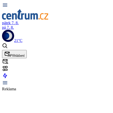
pátek 7. 8.
pá 7. 8.
21°C
Přihlášení
Reklama