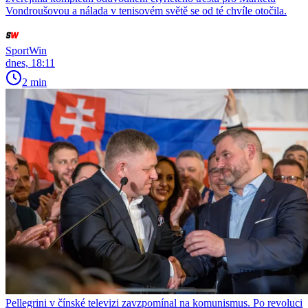
Vondroušovou a nálada v tenisovém světě se od té chvíle otočila.
SportWin
dnes, 18:11
2 min
Pellegrini v čínské televizi zavzpomínal na komunismus. Po revoluci