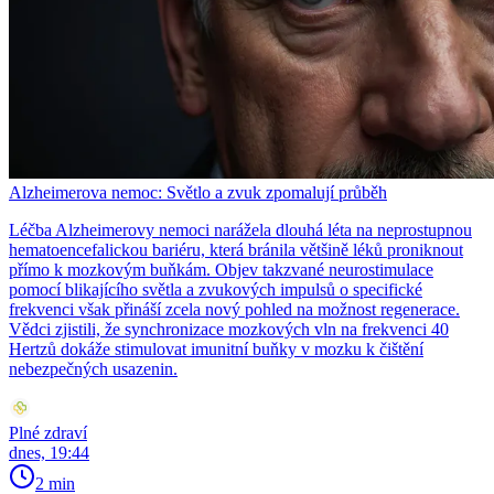
Alzheimerova nemoc: Světlo a zvuk zpomalují průběh
Léčba Alzheimerovy nemoci narážela dlouhá léta na neprostupnou
hematoencefalickou bariéru, která bránila většině léků proniknout
přímo k mozkovým buňkám. Objev takzvané neurostimulace
pomocí blikajícího světla a zvukových impulsů o specifické
frekvenci však přináší zcela nový pohled na možnost regenerace.
Vědci zjistili, že synchronizace mozkových vln na frekvenci 40
Hertzů dokáže stimulovat imunitní buňky v mozku k čištění
nebezpečných usazenin.
Plné zdraví
dnes, 19:44
2 min