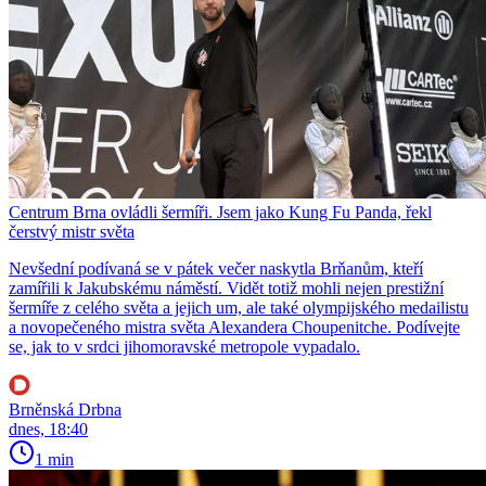
Centrum Brna ovládli šermíři. Jsem jako Kung Fu Panda, řekl
čerstvý mistr světa
Nevšední podívaná se v pátek večer naskytla Brňanům, kteří
zamířili k Jakubskému náměstí. Vidět totiž mohli nejen prestižní
šermíře z celého světa a jejich um, ale také olympijského medailistu
a novopečeného mistra světa Alexandera Choupenitche. Podívejte
se, jak to v srdci jihomoravské metropole vypadalo.
Brněnská Drbna
dnes, 18:40
1 min