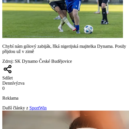
Chybí nám gólový zabiják, říká nigerijská majitelka Dynama. Posily
přijdou už v zimě
Zdroj
:
SK Dynamo České Budějovice
Sdílet
Denní
výzva
0
Reklama
Další články z
SportWin