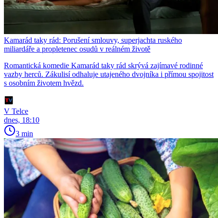
Kamarád taky rád: Porušení smlouvy, superjachta ruského
miliardáře a propletenec osudů v reálném životě
Romantická komedie Kamarád taky rád skrývá zajímavé rodinné
vazby herců. Zákulisí odhaluje utajeného dvojníka i přímou spojitost
s osobním životem hvězd.
V Telce
dnes, 18:10
3 min