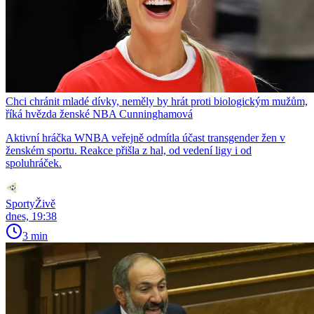
Chci chránit mladé dívky, neměly by hrát proti biologickým mužům,
říká hvězda ženské NBA Cunninghamová
Aktivní hráčka WNBA veřejně odmítla účast transgender žen v
ženském sportu. Reakce přišla z hal, od vedení ligy i od
spoluhráček.
SportyŽivě
dnes, 19:38
3 min