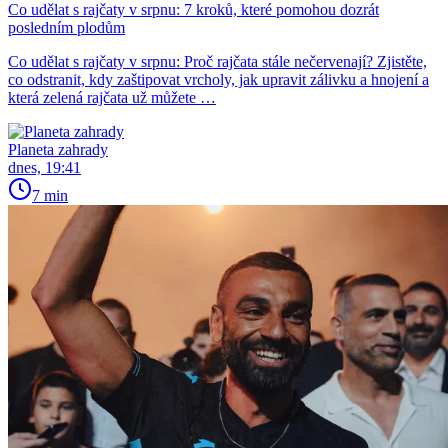
Co udělat s rajčaty v srpnu: 7 kroků, které pomohou dozrát
posledním plodům
Co udělat s rajčaty v srpnu: Proč rajčata stále nečervenají? Zjistěte,
co odstranit, kdy zaštipovat vrcholy, jak upravit zálivku a hnojení a
která zelená rajčata už můžete …
Planeta zahrady
dnes, 19:41
7 min