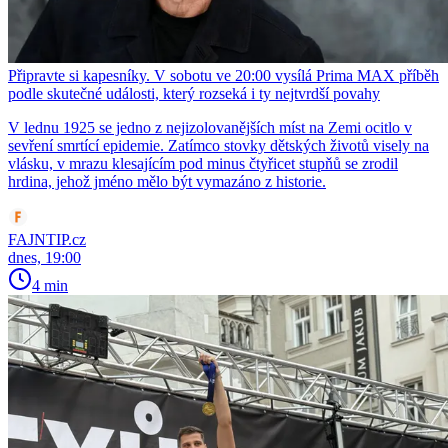
Připravte si kapesníky. V sobotu ve 20:00 vysílá Prima MAX příběh
podle skutečné události, který rozseká i ty nejtvrdší povahy
V lednu 1925 se jedno z nejizolovanějších míst na Zemi ocitlo v
sevření smrtící epidemie. Zatímco stovky dětských životů visely na
vlásku, v mrazu klesajícím pod minus čtyřicet stupňů se zrodil
hrdina, jehož jméno mělo být vymazáno z historie.
FAJNTIP.cz
dnes, 19:00
4 min