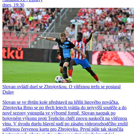
dnes, 19:30
Slovan ovládl duel se Zbrojovkou. O vítěznou trefu se postaral
Dulay
Slovan se ve třetím kole představil na hřišti ligového nováčka.
Zbrojovka Brno se po třech letech vrátila do nejvyšší soutěže a do
nové sezony vstoupila ve výborné formě. Slovan naopak po
bojovném výkonu proti Teplicím chtěl znovu naskočit na vítěznou
vlnu. V úvodu duelu hlavní sudí po zásahu videorozhodčího zrušil
udělenou červenou kartu pro Zbrojovku. První půle tak skončila