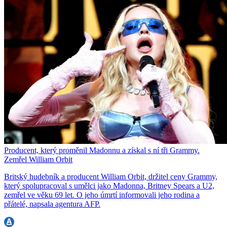
Producent, který proměnil Madonnu a získal s ní tři Grammy.
Zemřel William Orbit
Britský hudebník a producent William Orbit, držitel ceny Grammy,
který spolupracoval s umělci jako Madonna, Britney Spears a U2,
zemřel ve věku 69 let. O jeho úmrtí informovali jeho rodina a
přátelé, napsala agentura AFP.