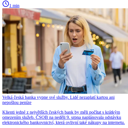
1 min
Velká česká banka vypne své služby. Lidé nezaplatí kartou ani
nepošlou peníze
Klienti jedné z největších českých bank by měli počítat s krátkým
omezením služeb. ČSOB na neděli 9. srpna naplánovala odstávku
elektronického bankovnictví, která ovlivní také nákupy na internetu.