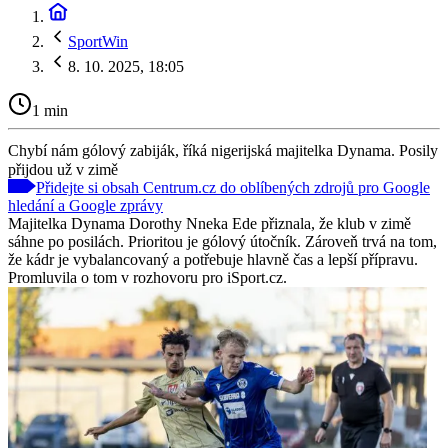
SportWin
8. 10. 2025, 18:05
1 min
Chybí nám gólový zabiják, říká nigerijská majitelka Dynama. Posily
přijdou už v zimě
Přidejte si obsah Centrum.cz do oblíbených zdrojů pro Google
hledání a Google zprávy
Majitelka Dynama Dorothy Nneka Ede přiznala, že klub v zimě
sáhne po posilách. Prioritou je gólový útočník. Zároveň trvá na tom,
že kádr je vybalancovaný a potřebuje hlavně čas a lepší přípravu.
Promluvila o tom v rozhovoru pro iSport.cz.