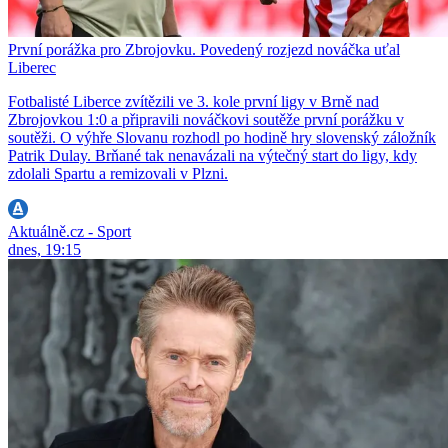
První porážka pro Zbrojovku. Povedený rozjezd nováčka uťal
Liberec
Fotbalisté Liberce zvítězili ve 3. kole první ligy v Brně nad
Zbrojovkou 1:0 a připravili nováčkovi soutěže první porážku v
soutěži. O výhře Slovanu rozhodl po hodině hry slovenský záložník
Patrik Dulay. Brňané tak nenavázali na výtečný start do ligy, kdy
zdolali Spartu a remizovali v Plzni.
Aktuálně.cz - Sport
dnes, 19:15