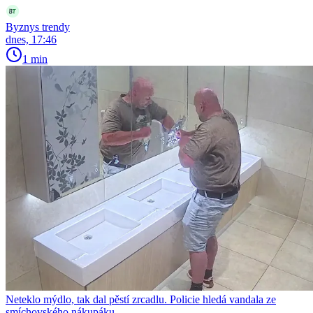
Byznys trendy
dnes, 17:46
1 min
Neteklo mýdlo, tak dal pěstí zrcadlu. Policie hledá vandala ze
smíchovského nákupáku