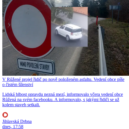
V Růžené projel řidič po nově položeném asfaltu. Vedení obce píše
o čistém šílenství
Lidská blbost opravdu nezná mezí, informovalo včera vedení obce
Růžená na svém facebooku. A informovalo, s jakými řidiči se už
kolem staveb setkali.
Jihlavská Drbna
dnes, 17:58