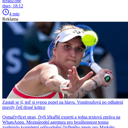
ReadZone
dnes, 18:12
4 min
Reklama
Zastali se jí, teď si sypou popel na hlavu. Vondroušová po odhalení
pravdy čelí drsné kritice
Osmačtyřicet stran, čtyři lékařští experti a jedna textová zpráva na
WhatsAppu. Mezinárodní agentura pro bezúhonnost tenisu
zveřejnila kompletní odůvodnění čtyřletého trestu pro Markétu