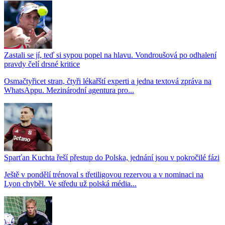
Zastali se jí, teď si sypou popel na hlavu. Vondroušová po odhalení
pravdy čelí drsné kritice
Osmačtyřicet stran, čtyři lékařští experti a jedna textová zpráva na
WhatsAppu. Mezinárodní agentura pro...
Sparťan Kuchta řeší přestup do Polska, jednání jsou v pokročilé fázi
Ještě v pondělí trénoval s třetiligovou rezervou a v nominaci na
Lyon chyběl. Ve středu už polská média...