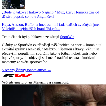
„Bude to takové Haškovo Nagano." Muž, který Horníčka zná od
dětství, popsal, co ho v Anglii čeká
Kepa, Alisson, Buffon a hned za nimi řada dalších zvučných jmen.
V žebříčku nejdražších brankářských...
Tento článek byl publikován ze zdrojů
SportWin
Články ze SportWin.cz přinášejí svěží pohled na sport – kombinují
aktuální zprávy s lehkostí, nadsázkou i špetkou zábavy. Věnují se
především populárním sportům, jako je fotbal, hokej, tenis nebo
bojové sporty, ale objevují se i méně tradiční témata a kuriózní
momenty ze světa sportovního...
Všechny články tohoto autora →
Vybrali jsme pro vás
Magazíny a zajímavosti