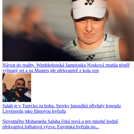
Návrat do reality. Wimbledonská šampionka Nosková ztratila téměř
vyhraný set a na Masters jde překvapivě z kola ven
Salah je v Turecku za boha. Stovky fanoušků přivítaly legendu
Liverpoolu jako filmovou hvězdu
Slovutného Mohameda Salaha čeká nová a pro mnohé hodně
překvapivá fotbalová výzva. Egyptská hvězda po...