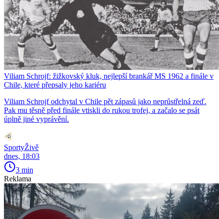
Viliam Schrojf: žižkovský kluk, nejlepší brankář MS 1962 a finále v
Chile, které přepsaly jeho kariéru
Viliam Schrojf odchytal v Chile pět zápasů jako neprůstřelná zeď.
Pak mu těsně před finále vtiskli do rukou trofej, a začalo se psát
úplně jiné vyprávění.
SportyŽivě
dnes, 18:03
3 min
Reklama