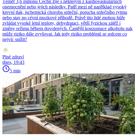
Téměř 3,6 milionu Čechů žije s některým z kardiovaskulárních
onemocnění nebo jejich následky. Patří mezi ně například vysoký
krevní tlak, ischemická choroba srdeční, porucha srdečního rytmu
nebo stav po cévní mozkové příhodě. Právě tito lidé mohou hůře
zvládat vysoké letní teploty, dehydrataci, větší fyzickou zátěž i
změny režimu během dovolených. Častější konzumace alkoholu pak
může riziko dále zvyšovat. Jak tedy riziko problémů se srdcem co
nejvíc snížit?
Plné zdraví
dnes, 19:43
5 min