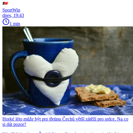
SportWin
dnes, 19:43
1 min
Horké léto může být pro třetinu Čechů větší zátěží pro srdce. Na co
si dát pozor?