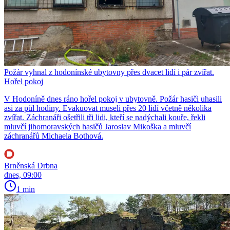
Požár vyhnal z hodonínské ubytovny přes dvacet lidí i pár zvířat.
Hořel pokoj
V Hodoníně dnes ráno hořel pokoj v ubytovně. Požár hasiči uhasili
asi za půl hodiny. Evakuovat museli přes 20 lidí včetně několika
zvířat. Záchranáři ošetřili tři lidi, kteří se nadýchali kouře, řekli
mluvčí jihomoravských hasičů Jaroslav Mikoška a mluvčí
záchranářů Michaela Bothová.
Brněnská Drbna
dnes, 09:00
1 min