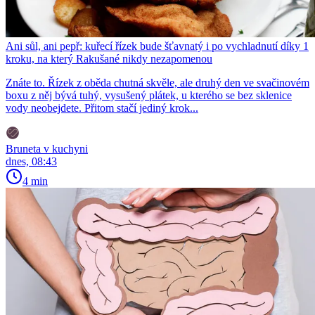
Ani sůl, ani pepř: kuřecí řízek bude šťavnatý i po vychladnutí díky 1
kroku, na který Rakušané nikdy nezapomenou
Znáte to. Řízek z oběda chutná skvěle, ale druhý den ve svačinovém
boxu z něj bývá tuhý, vysušený plátek, u kterého se bez sklenice
vody neobejdete. Přitom stačí jediný krok...
Bruneta v kuchyni
dnes, 08:43
4 min