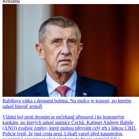
Reklama
Babišova válka s drogami bobtná. Na mušce je konopí, po kterém
sahají hlavně senioři
Vládní boj proti drogám se nečekaně přesouvá i ke konopným
kapkám, po kterých sahají statisíce Čechů. Kabinet Andreje Babiše
(ANO) zvažuje změny, které mohou převrátit celý trh s látkou CBD.
Policie tvrdí, že jiná cesta není. Lékaři varují před katastrofou,