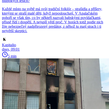
hlubokých lesích?
Každé místo na světě má svůj tradiční folklór – strašidla a příšery,
kterými se straší malé děti, když neposlouchají. V Apalačském
pohoří se však tím, co by někteří nazvali babskými povídačkami,
přísně řídí i dospělí. A nejspíš vědí proč. V horách totiž podle nich
žije nebezpečný nadpřirozený predátor, z něhož tu mají strach i ti
největší skeptici.
Kapitalio
dnes, 09:01
5 min