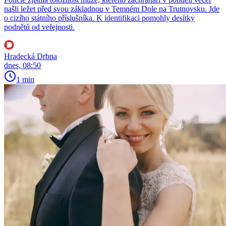
našli ležet před svou základnou v Temném Dole na Trutnovsku. Jde
o cizího státního příslušníka. K identifikaci pomohly desítky
podnětů od veřejnosti.
Hradecká Drbna
dnes, 08:50
1 min