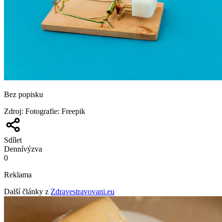
Bez popisku
Zdroj
:
Fotografie: Freepik
Sdílet
Denní
výzva
0
Reklama
Další články z
Zdravestravovani.eu