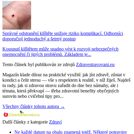
Správné odstranění klíštěte snižuje riziko komplikací. Odborníci
doporučují jednoduchý a šetrný postup
Kousnutí klíštětem může snadno vést k rozvoji nebezpečných
onemocnění či jiných problémů. Základem je...
Tento článek byl publikován ze zdrojů
Zdravestravovani.eu
Magazín klade důraz na praktické využití: jak jíst zdravě, zůstat v
kondici a čelit stresu — vše s respektem k realitě, v níž žiješ. Najdeš
tu rady, jak si zdravou stravu zařadit do dne bez námahy, ale i
témata, která překvapí — třeba zdravotní benefity obyčejných
surovin nebo cvičební tipy pro...
Všechny články tohoto autora →
Další články z kategorie
Zdraví
Ne každé datum na obalu znamená totéž. Některé potraviny