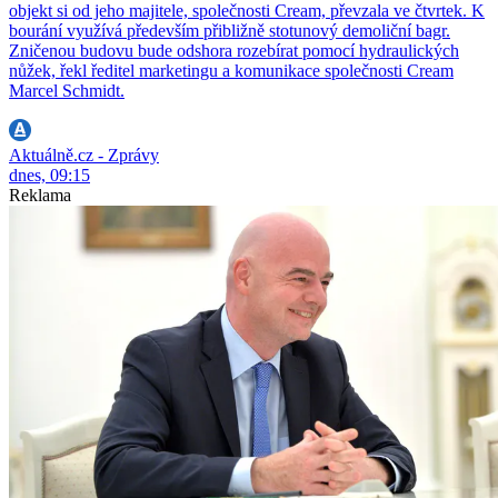
objekt si od jeho majitele, společnosti Cream, převzala ve čtvrtek. K
bourání využívá především přibližně stotunový demoliční bagr.
Zničenou budovu bude odshora rozebírat pomocí hydraulických
nůžek, řekl ředitel marketingu a komunikace společnosti Cream
Marcel Schmidt.
Aktuálně.cz - Zprávy
dnes, 09:15
Reklama