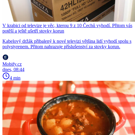
V krabici od televize je věc, kterou 9 z 10 Čechů vyhodí. Přitom vás
potěší a ještě ušetří stovky korun
Kabelový držák přibalený k nové televizi většina lidí vyhodí spolu s
polystyrenem. Přitom nahrazuje příslušenství za stovky korun.
Mobify.cz
dnes, 08:44
4 min