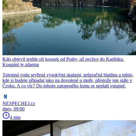
Kdo objevil tenhle ráj kousek od Prahy, už nechce do Karibiku.
Koupání je zdarma
Tajemná voda sevřená vysokými skalami, průzračná hladina a místo,
kde si budete připadat jako na dovolené u moře, přestože jste stále v
Česku. A co víc? Do tohoto zatopeného lomu se neplatí vstupné.
NESPECHEJ.cz
dnes, 09:00
4 min