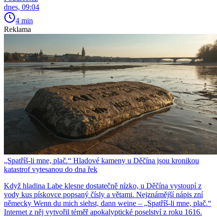
dnes, 09:04
4 min
Reklama
„Spatříš-li mne, plač.“ Hladové kameny u Děčína jsou kronikou
katastrof vytesanou do dna řek
Když hladina Labe klesne dostatečně nízko, u Děčína vystoupí z
vody kus pískovce popsaný čísly a větami. Nejznámější nápis zní
německy Wenn du mich siehst, dann weine – „Spatříš-li mne, plač.“
Internet z něj vytvořil téměř apokalyptické poselství z roku 1616.