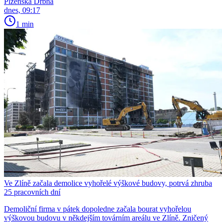
Plzeňská Drbna
dnes, 09:17
1 min
Ve Zlíně začala demolice vyhořelé výškové budovy, potrvá zhruba
25 pracovních dní
Demoliční firma v pátek dopoledne začala bourat vyhořelou
výškovou budovu v někdejším továrním areálu ve Zlíně. Zničený