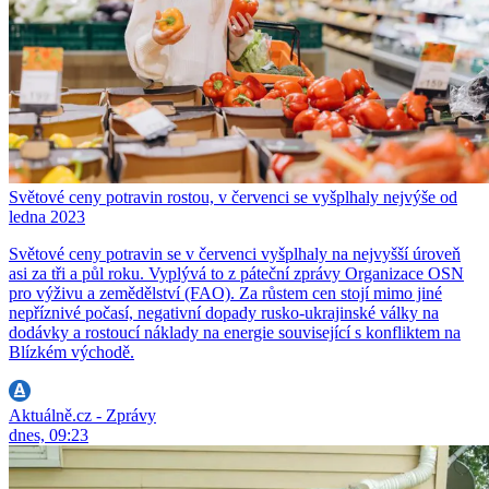
Světové ceny potravin rostou, v červenci se vyšplhaly nejvýše od
ledna 2023
Světové ceny potravin se v červenci vyšplhaly na nejvyšší úroveň
asi za tři a půl roku. Vyplývá to z páteční zprávy Organizace OSN
pro výživu a zemědělství (FAO). Za růstem cen stojí mimo jiné
nepříznivé počasí, negativní dopady rusko-ukrajinské války na
dodávky a rostoucí náklady na energie související s konfliktem na
Blízkém východě.
Aktuálně.cz - Zprávy
dnes, 09:23