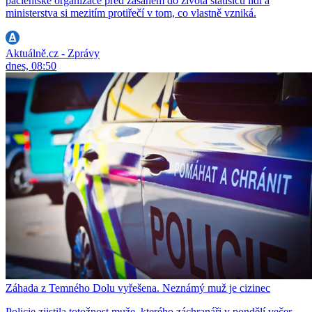
pacientské organizace před zásahem do života statisíců lidí a
ministerstva si mezitím protiřečí v tom, co vlastně vzniká.
Aktuálně.cz - Zprávy
dnes, 08:50
Záhada z Temného Dolu vyřešena. Neznámý muž je cizinec
Policie zjistila totožnost muže, kterého záchranáři v pondělí večer