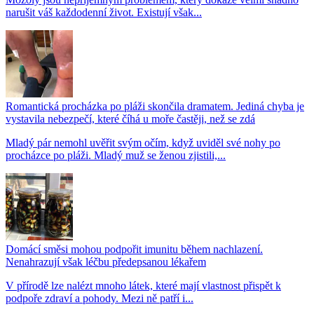
narušit váš každodenní život. Existují však...
Romantická procházka po pláži skončila dramatem. Jediná chyba je
vystavila nebezpečí, které číhá u moře častěji, než se zdá
Mladý pár nemohl uvěřit svým očím, když uviděl své nohy po
procházce po pláži. Mladý muž se ženou zjistili,...
Domácí směsi mohou podpořit imunitu během nachlazení.
Nenahrazují však léčbu předepsanou lékařem
V přírodě lze nalézt mnoho látek, které mají vlastnost přispět k
podpoře zdraví a pohody. Mezi ně patří i...