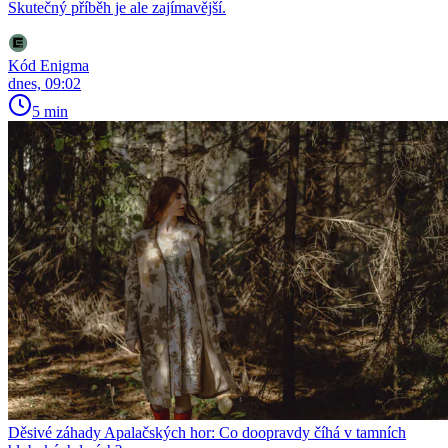
Skutečný příběh je ale zajímavější.
Kód Enigma
dnes, 09:02
5 min
Děsivé záhady Apalačských hor: Co doopravdy číhá v tamních