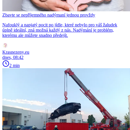
Zbavte se nepříjemného nadýmaní jednou provždy
Nafouklý a napjatý pocit po jídle, které nebylo pro váš žaludek
úplně ideální, zná možná každý z nás. Nadýmání je problém,
kterému ale můžete snadno předejít.
Krasnezeny.eu
dnes, 08:42
2 min