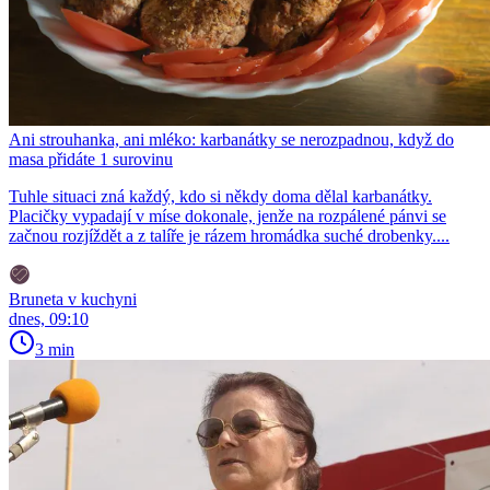
Ani strouhanka, ani mléko: karbanátky se nerozpadnou, když do
masa přidáte 1 surovinu
Tuhle situaci zná každý, kdo si někdy doma dělal karbanátky.
Placičky vypadají v míse dokonale, jenže na rozpálené pánvi se
začnou rozjíždět a z talíře je rázem hromádka suché drobenky....
Bruneta v kuchyni
dnes, 09:10
3 min