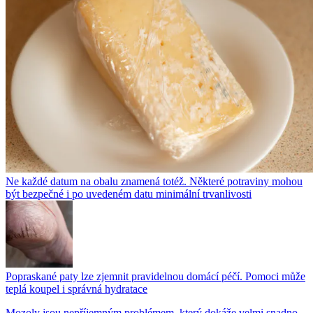
Ne každé datum na obalu znamená totéž. Některé potraviny mohou
být bezpečné i po uvedeném datu minimální trvanlivosti
Popraskané paty lze zjemnit pravidelnou domácí péčí. Pomoci může
teplá koupel i správná hydratace
Mozoly jsou nepříjemným problémem, který dokáže velmi snadno