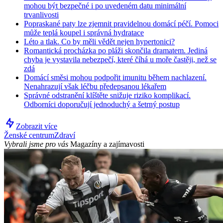
mohou být bezpečné i po uvedeném datu minimální
trvanlivosti
Popraskané paty lze zjemnit pravidelnou domácí péčí. Pomoci
může teplá koupel i správná hydratace
Léto a tlak. Co by měli vědět nejen hypertonici?
Romantická procházka po pláži skončila dramatem. Jediná
chyba je vystavila nebezpečí, které číhá u moře častěji, než se
zdá
Domácí směsi mohou podpořit imunitu během nachlazení.
Nenahrazují však léčbu předepsanou lékařem
Správné odstranění klíštěte snižuje riziko komplikací.
Odborníci doporučují jednoduchý a šetrný postup
Zobrazit více
Ženské centrum
Zdraví
Vybrali jsme pro vás
Magazíny a zajímavosti