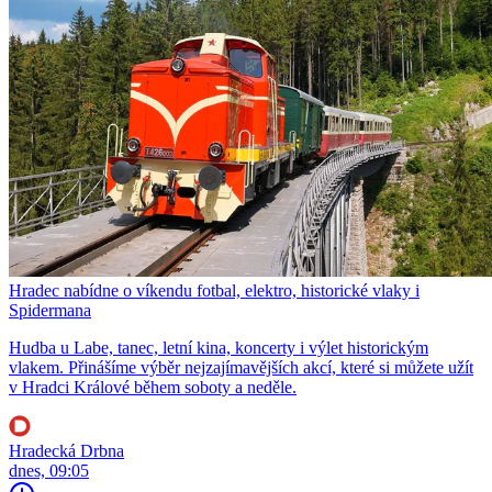
Hradec nabídne o víkendu fotbal, elektro, historické vlaky i
Spidermana
Hudba u Labe, tanec, letní kina, koncerty i výlet historickým
vlakem. Přinášíme výběr nejzajímavějších akcí, které si můžete užít
v Hradci Králové během soboty a neděle.
Hradecká Drbna
dnes, 09:05