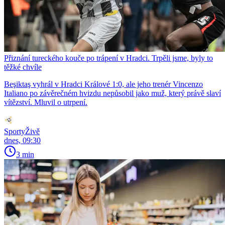
Přiznání tureckého kouče po trápení v Hradci. Trpěli jsme, byly to
těžké chvíle
Beşiktaş vyhrál v Hradci Králové 1:0, ale jeho trenér Vincenzo
Italiano po závěrečném hvizdu nepůsobil jako muž, který právě slaví
vítězství. Mluvil o utrpení.
SportyŽivě
dnes, 09:30
3 min