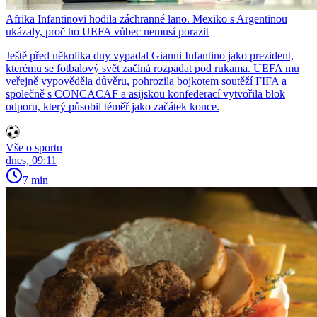
Afrika Infantinovi hodila záchranné lano. Mexiko s Argentinou
ukázaly, proč ho UEFA vůbec nemusí porazit
Ještě před několika dny vypadal Gianni Infantino jako prezident,
kterému se fotbalový svět začíná rozpadat pod rukama. UEFA mu
veřejně vypověděla důvěru, pohrozila bojkotem soutěží FIFA a
společně s CONCACAF a asijskou konfederací vytvořila blok
odporu, který působil téměř jako začátek konce.
Vše o sportu
dnes, 09:11
7 min