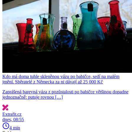
Kdo má doma tuhle skleněnou vázu po babičce, sedí na malém
jmění. Sběratelé z Německa za ni dávají až 25 000 Kč
Zaprášená barevná váza z pozůstalosti po babičce většinou dopadne
jednoznačně: putuje rovnou […]
Extrafit.cz
dnes, 08:55
4 min