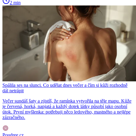
2 min
Spálila ses na slunci. Co udělat dnes večer a čím si kůži rozhodně
dál netrápit
Večer sundáš šaty a zjistíš, že ramínka vytvořila na těle mapu. Kůže
je červená, horká, napjatá a každý dotek látky působí jako osobní
útok. První myšlenka: potřebuji něco ledového, mastného a nejlépe
zázračného.
Poudree.cz