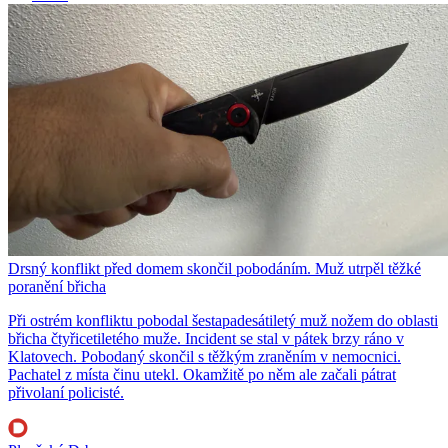
Drsný konflikt před domem skončil pobodáním. Muž utrpěl těžké
poranění břicha
Při ostrém konfliktu pobodal šestapadesátiletý muž nožem do oblasti
břicha čtyřicetiletého muže. Incident se stal v pátek brzy ráno v
Klatovech. Pobodaný skončil s těžkým zraněním v nemocnici.
Pachatel z místa činu utekl. Okamžitě po něm ale začali pátrat
přivolaní policisté.