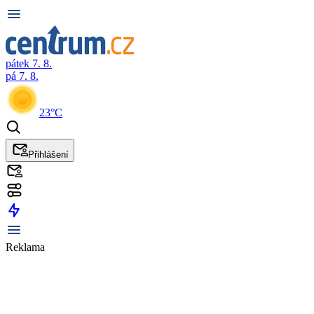
pátek 7. 8.
pá 7. 8.
23°C
Přihlášení
Reklama