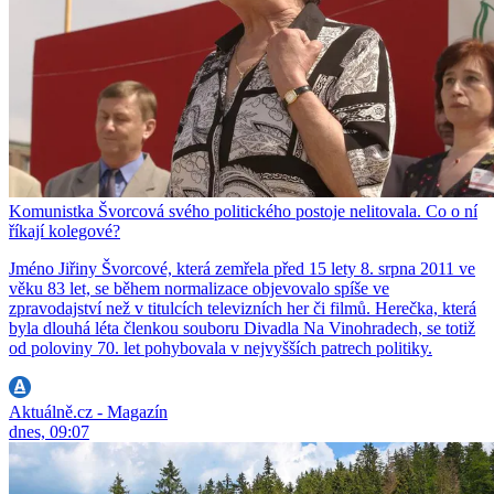
Komunistka Švorcová svého politického postoje nelitovala. Co o ní
říkají kolegové?
Jméno Jiřiny Švorcové, která zemřela před 15 lety 8. srpna 2011 ve
věku 83 let, se během normalizace objevovalo spíše ve
zpravodajství než v titulcích televizních her či filmů. Herečka, která
byla dlouhá léta členkou souboru Divadla Na Vinohradech, se totiž
od poloviny 70. let pohybovala v nejvyšších patrech politiky.
Aktuálně.cz - Magazín
dnes, 09:07