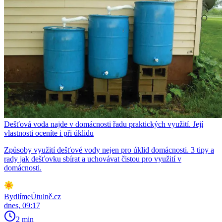
Dešťová voda najde v domácnosti řadu praktických využití. Její
vlastnosti oceníte i při úklidu
Způsoby využití dešťové vody nejen pro úklid domácnosti. 3 tipy a
rady jak dešťovku sbírat a uchovávat čistou pro využití v
domácnosti.
BydlímeÚtulně.cz
dnes, 09:17
2 min