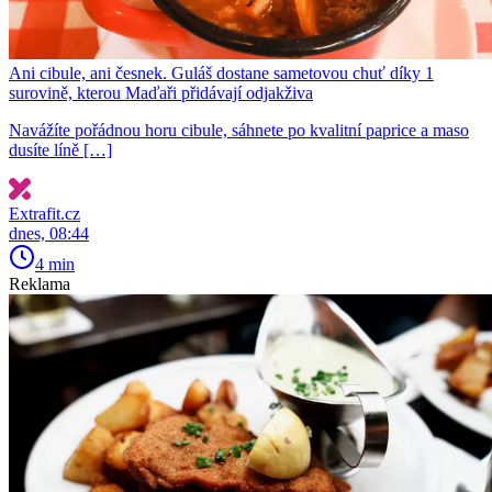
Ani cibule, ani česnek. Guláš dostane sametovou chuť díky 1
surovině, kterou Maďaři přidávají odjakživa
Navážíte pořádnou horu cibule, sáhnete po kvalitní paprice a maso
dusíte líně […]
Extrafit.cz
dnes, 08:44
4 min
Reklama