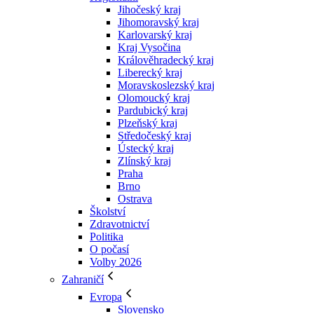
Jihočeský kraj
Jihomoravský kraj
Karlovarský kraj
Kraj Vysočina
Králověhradecký kraj
Liberecký kraj
Moravskoslezský kraj
Olomoucký kraj
Pardubický kraj
Plzeňský kraj
Středočeský kraj
Ústecký kraj
Zlínský kraj
Praha
Brno
Ostrava
Školství
Zdravotnictví
Politika
O počasí
Volby 2026
Zahraničí
Evropa
Slovensko