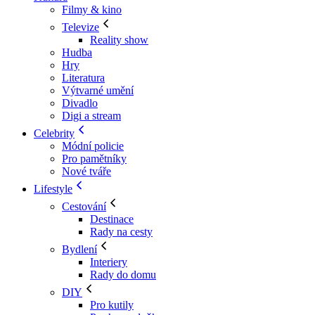
Filmy & kino
Televize
Reality show
Hudba
Hry
Literatura
Výtvarné umění
Divadlo
Digi a stream
Celebrity
Módní policie
Pro pamětníky
Nové tváře
Lifestyle
Cestování
Destinace
Rady na cesty
Bydlení
Interiery
Rady do domu
DIY
Pro kutily