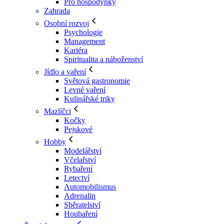
Pro hospodyňky
Zahrada
Osobní rozvoj
Psychologie
Management
Kariéra
Spiritualita a náboženství
Jídlo a vaření
Světová gastronomie
Levné vaření
Kulinářské triky
Mazlíčci
Kočky
Pejskové
Hobby
Modelářství
Včelařství
Rybaření
Letectví
Automobilismus
Adrenalin
Sběratelství
Houbaření