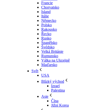
Francie
Chorvatsko
Island
Itálie
Německo
Polsko
Rakousko
Řecko
Rusko
Španělsko
Švédsko
Velká Británie
Rumunsko
Válka na Ukrajině
Maďarsko
Svět
USA
Blízký východ
Izrael
Palestina
Asie
Čína
Jižní Korea