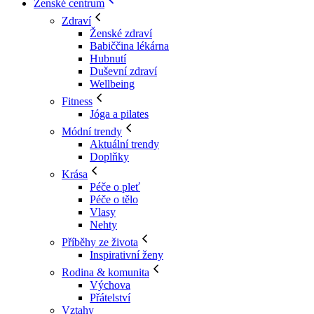
Ženské centrum
Zdraví
Ženské zdraví
Babiččina lékárna
Hubnutí
Duševní zdraví
Wellbeing
Fitness
Jóga a pilates
Módní trendy
Aktuální trendy
Doplňky
Krása
Péče o pleť
Péče o tělo
Vlasy
Nehty
Příběhy ze života
Inspirativní ženy
Rodina & komunita
Výchova
Přátelství
Vztahy