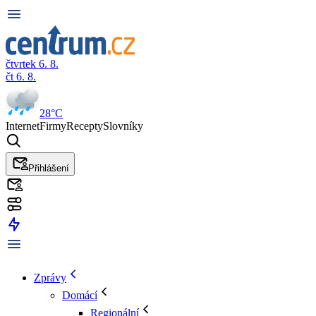
čtvrtek 6. 8.
čt 6. 8.
28°C
Internet
Firmy
Recepty
Slovníky
Přihlášení
Zprávy
Domácí
Regionální