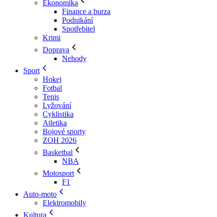
Ekonomika
Finance a burza
Podnikání
Spotřebitel
Krimi
Doprava
Nehody
Sport
Hokej
Fotbal
Tenis
Lyžování
Cyklistika
Atletika
Bojové sporty
ZOH 2026
Basketbal
NBA
Motosport
F1
Auto-moto
Elektromobily
Kultura