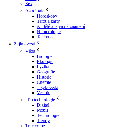
Sex
Astrologie
Horoskopy
Tarot a karty
Andělé a tajemná znamení
Numerologie
Tajemno
Zajímavosti
Věda
Biologie
Ekologie
Fyzika
Geografie
Historie
Chemie
Jazykověda
Vesmír
IT a technologie
Digital
Mobil
Technologie
Trendy
True crime