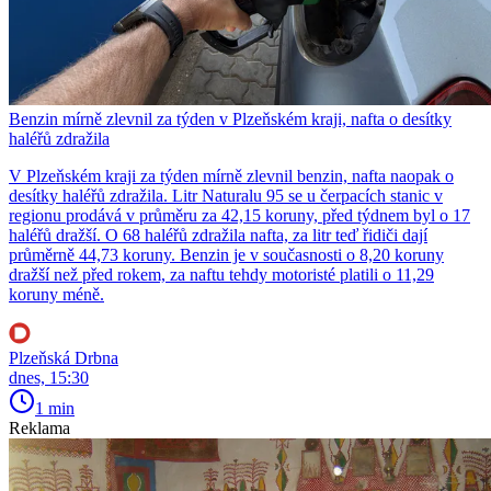
Benzin mírně zlevnil za týden v Plzeňském kraji, nafta o desítky
haléřů zdražila
V Plzeňském kraji za týden mírně zlevnil benzin, nafta naopak o
desítky haléřů zdražila. Litr Naturalu 95 se u čerpacích stanic v
regionu prodává v průměru za 42,15 koruny, před týdnem byl o 17
haléřů dražší. O 68 haléřů zdražila nafta, za litr teď řidiči dají
průměrně 44,73 koruny. Benzin je v současnosti o 8,20 koruny
dražší než před rokem, za naftu tehdy motoristé platili o 11,29
koruny méně.
Plzeňská Drbna
dnes, 15:30
1 min
Reklama