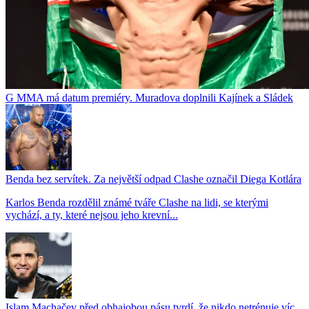
G MMA má datum premiéry. Muradova doplnili Kajínek a Sládek
Benda bez servítek. Za největší odpad Clashe označil Diega Kotlára
Karlos Benda rozdělil známé tváře Clashe na lidi, se kterými
vychází, a ty, které nejsou jeho krevní...
Islam Machačev před obhajobou pásu tvrdí, že nikdo netrénuje víc