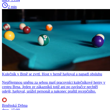
2 min
Kulečník v Brně se zvrtl. Host v herně hajloval a napadl obsluhu
Nepříjemnou směnu za sebou mají pracovníci kulečníkové herny v
centru Brna. Jeden ze zákazníků totiž ani po zavíračce nechtěl
odejít, hajloval, urážel personál a nakonec praštil recepčního.
Brněnská Drbna
dnes, 15:00