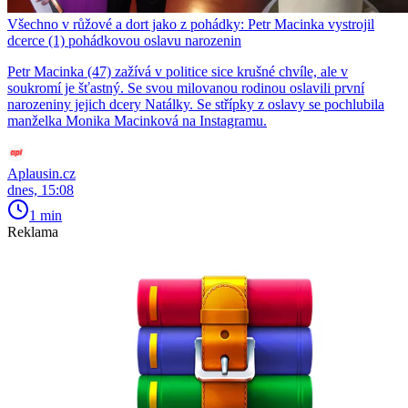
Všechno v růžové a dort jako z pohádky: Petr Macinka vystrojil
dcerce (1) pohádkovou oslavu narozenin
Petr Macinka (47) zažívá v politice sice krušné chvíle, ale v
soukromí je šťastný. Se svou milovanou rodinou oslavili první
narozeniny jejich dcery Natálky. Se střípky z oslavy se pochlubila
manželka Monika Macinková na Instagramu.
Aplausin.cz
dnes, 15:08
1 min
Reklama