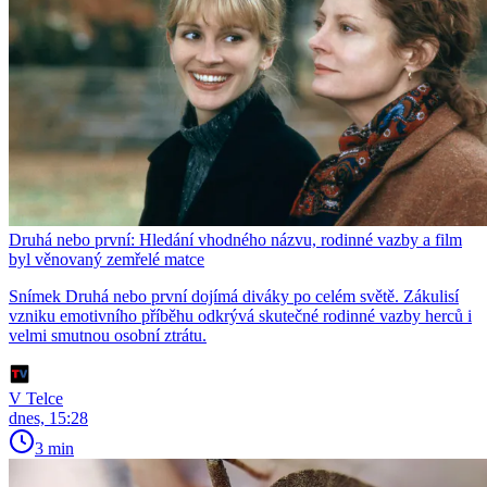
Druhá nebo první: Hledání vhodného názvu, rodinné vazby a film
byl věnovaný zemřelé matce
Snímek Druhá nebo první dojímá diváky po celém světě. Zákulisí
vzniku emotivního příběhu odkrývá skutečné rodinné vazby herců i
velmi smutnou osobní ztrátu.
V Telce
dnes, 15:28
3 min