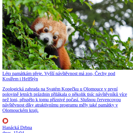
Léto památkám přeje. Vyšší návštěvnost má zoo, Čechy pod
Kosířem i Helfštýn
Zoologická zahrada na Svatém Kopečku u Olomouce v první
polovině letních prázdnin přilákala o několik tisíc návštěvníků více
než loni, přispělo k tomu příznivé počasí. Slušnou červencovou
návštěvnost díky atraktivnímu programu měly také památky v
Olomouckém kraji.
Hanácká Drbna
dnes, 15:04