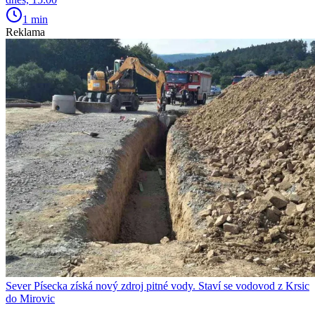
1 min
Reklama
Sever Písecka získá nový zdroj pitné vody. Staví se vodovod z Krsic
do Mirovic