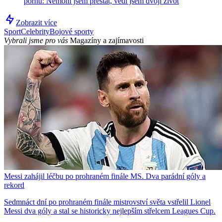
pornu: Nemohl jsem přestat, vedl jsem dvojí život
Zobrazit více
Sport
Celebrity
Bojové sporty
Vybrali jsme pro vás
Magazíny a zajímavosti
Messi zahájil léčbu po prohraném finále MS. Dva parádní góly a
rekord
Sedmnáct dní po prohraném finále mistrovství světa vstřelil Lionel
Messi dva góly a stal se historicky nejlepším střelcem Leagues Cup.