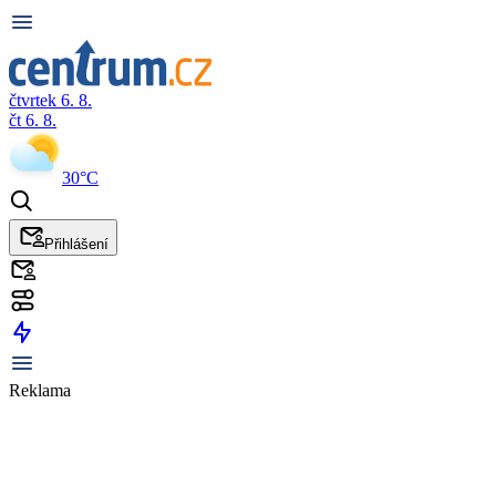
čtvrtek 6. 8.
čt 6. 8.
30°C
Přihlášení
Reklama