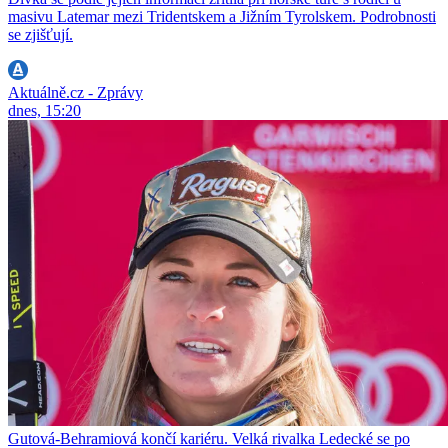
masivu Latemar mezi Tridentskem a Jižním Tyrolskem. Podrobnosti
se zjišťují.
Aktuálně.cz - Zprávy
dnes, 15:20
Gutová-Behramiová končí kariéru. Velká rivalka Ledecké se po