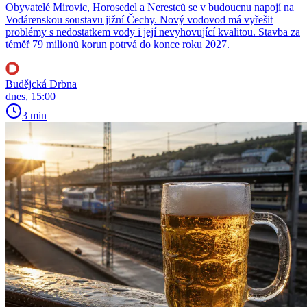
Obyvatelé Mirovic, Horosedel a Nerestců se v budoucnu napojí na
Vodárenskou soustavu jižní Čechy. Nový vodovod má vyřešit
problémy s nedostatkem vody i její nevyhovující kvalitou. Stavba za
téměř 79 milionů korun potrvá do konce roku 2027.
Budějcká Drbna
dnes, 15:00
3 min