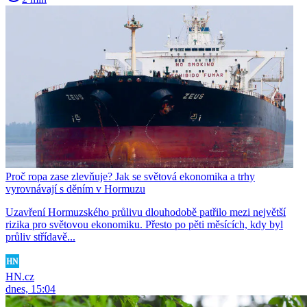
Proč ropa zase zlevňuje? Jak se světová ekonomika a trhy
vyrovnávají s děním v Hormuzu
Uzavření Hormuzského průlivu dlouhodobě patřilo mezi největší
rizika pro světovou ekonomiku. Přesto po pěti měsících, kdy byl
průliv střídavě...
HN.cz
dnes, 15:04