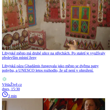
Libyjské město má druhé ulice na střechách. Po staletí je využívaly
především místní ženy
Libyjská oáza Ghadámis fungovala jako město se dvěma patry
pohybu, a UNESCO letos rozhodlo, že už není v ohrožení.
VědaŽivě.cz
dnes, 15:30
3 min