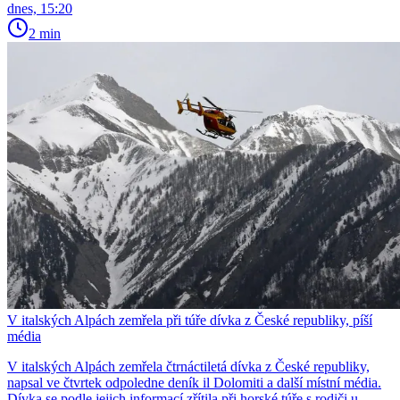
dnes, 15:20
2 min
V italských Alpách zemřela při túře dívka z České republiky, píší
média
V italských Alpách zemřela čtrnáctiletá dívka z České republiky,
napsal ve čtvrtek odpoledne deník il Dolomiti a další místní média.
Dívka se podle jejich informací zřítila při horské túře s rodiči u