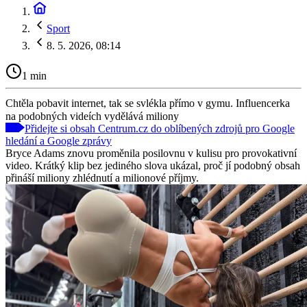
Sport
8. 5. 2026, 08:14
1 min
Chtěla pobavit internet, tak se svlékla přímo v gymu. Influencerka
na podobných videích vydělává miliony
Přidejte si obsah Centrum.cz do oblíbených zdrojů pro Google
hledání a Google zprávy
Bryce Adams znovu proměnila posilovnu v kulisu pro provokativní
video. Krátký klip bez jediného slova ukázal, proč jí podobný obsah
přináší miliony zhlédnutí a milionové příjmy.