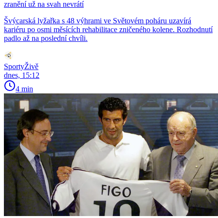
zranění už na svah nevrátí
Švýcarská lyžařka s 48 výhrami ve Světovém poháru uzavírá
kariéru po osmi měsících rehabilitace zničeného kolene. Rozhodnutí
padlo až na poslední chvíli.
SportyŽivě
dnes, 15:12
4 min