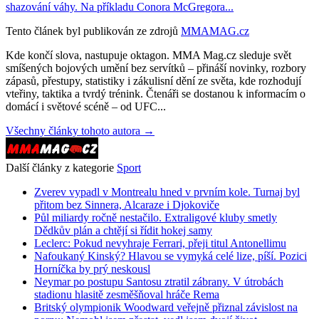
shazování váhy. Na příkladu Conora McGregora...
Tento článek byl publikován ze zdrojů
MMAMAG.cz
Kde končí slova, nastupuje oktagon. MMA Mag.cz sleduje svět
smíšených bojových umění bez servítků – přináší novinky, rozbory
zápasů, přestupy, statistiky i zákulisní dění ze světa, kde rozhodují
vteřiny, taktika a tvrdý trénink. Čtenáři se dostanou k informacím o
domácí i světové scéně – od UFC...
Všechny články tohoto autora →
Další články z kategorie
Sport
Zverev vypadl v Montrealu hned v prvním kole. Turnaj byl
přitom bez Sinnera, Alcaraze i Djokoviče
Půl miliardy ročně nestačilo. Extraligové kluby smetly
Dědkův plán a chtějí si řídit hokej samy
Leclerc: Pokud nevyhraje Ferrari, přeji titul Antonellimu
Nafoukaný Kinský? Hlavou se vymyká celé lize, píší. Pozici
Horníčka by prý neskousl
Neymar po postupu Santosu ztratil zábrany. V útrobách
stadionu hlasitě zesměšňoval hráče Rema
Britský olympionik Woodward veřejně přiznal závislost na