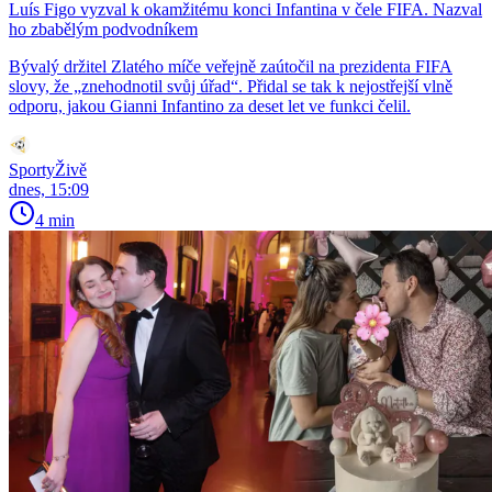
Luís Figo vyzval k okamžitému konci Infantina v čele FIFA. Nazval
ho zbabělým podvodníkem
Bývalý držitel Zlatého míče veřejně zaútočil na prezidenta FIFA
slovy, že „znehodnotil svůj úřad“. Přidal se tak k nejostřejší vlně
odporu, jakou Gianni Infantino za deset let ve funkci čelil.
SportyŽivě
dnes, 15:09
4 min