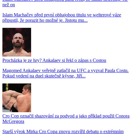
než on
Islam Machačev před první obhajobou titulu ve welterové váze
připustil, že porazit ho možné je. Jistotu mu...
Procházka je ze hry? Ankalaev si řekl o zápas s Costou
Magomed Ankalaev veřejně zatlačil na UFC a vyzval Paula Costu.
Pokud vedení na duel skutečně kývne, Jiří...
Cro Cop označil shazování za podvod a jako příklad použil Conora
McGregora
Starší výrok Mirka Cro Copa znovu rozvířil debatu o extrémním