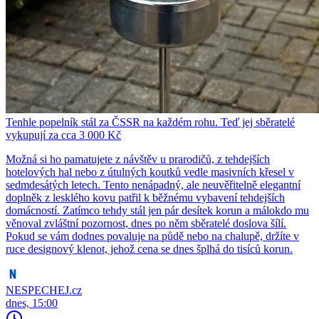
Tenhle popelník stál za ČSSR na každém rohu. Teď jej sběratelé
vykupují za cca 3 000 Kč
Možná si ho pamatujete z návštěv u prarodičů, z tehdejších
hotelových hal nebo z útulných koutků vedle masivních křesel v
sedmdesátých letech. Tento nenápadný, ale neuvěřitelně elegantní
doplněk z lesklého kovu patřil k běžnému vybavení tehdejších
domácností. Zatímco tehdy stál jen pár desítek korun a málokdo mu
věnoval zvláštní pozornost, dnes po něm sběratelé doslova šílí.
Pokud se vám dodnes povaluje na půdě nebo na chalupě, držíte v
ruce designový klenot, jehož cena se dnes šplhá do tisíců korun.
NESPECHEJ.cz
dnes, 15:00