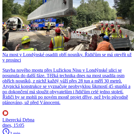
Na most v Londýnské osadili obří nosníky. Řidičům se má otevřít už
v prosinci
Stavba nového mostu přes Lužickou Nisu v Londýnské ulici se
posunula do další fáze. Těžká technika dnes na most usadila osm
obřích nosníků, z nichž každý váží přes 28 tun a měří 30 metrů.
Atypická konstrukce se vyznačuje neobvyklou šikmostí 45 stupňů a
po dokončení má sloužit obyvatelům i řidičům celé jedno století.
Řidiči by se mohli po novém mostě projet dříve, než bylo původně
plánováno, už před Vánocemi.
Liberecká Drbna
dnes, 15:05
2 min