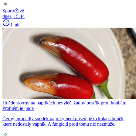
SportyŽivě
dnes, 15:44
3 min
Hnědé skvrny na paprikách nevyléčí žádný postřik proti houbám.
Problém je jinde
Černý, propadlý spodek papriky není plíseň, je to kolaps buněk,
které nedostaly vápník. A fungicid proti tomu nic nezmůže.