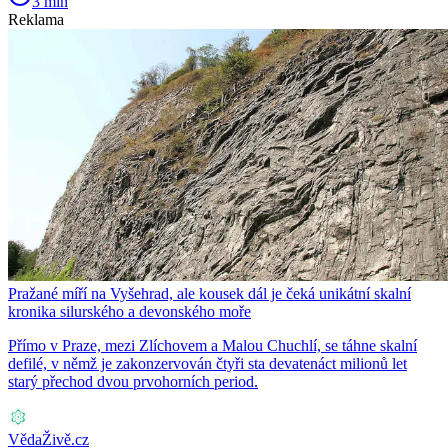
3 min
Reklama
Pražané míří na Vyšehrad, ale kousek dál je čeká unikátní skalní
kronika silurského a devonského moře
Přímo v Praze, mezi Zlíchovem a Malou Chuchlí, se táhne skalní
defilé, v němž je zakonzervován čtyři sta devatenáct milionů let
starý přechod dvou prvohorních period.
VědaŽivě.cz