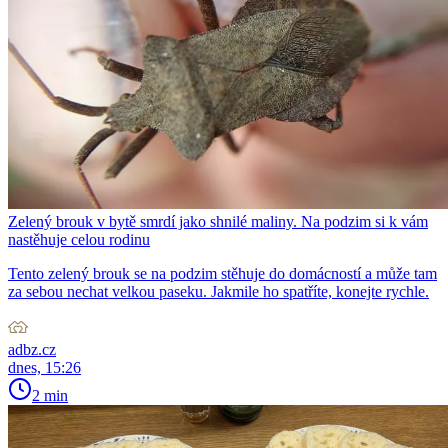
Zelený brouk v bytě smrdí jako shnilé maliny. Na podzim si k vám
nastěhuje celou rodinu
Tento zelený brouk se na podzim stěhuje do domácností a může tam
za sebou nechat velkou paseku. Jakmile ho spatříte, konejte rychle.
adbz.cz
dnes, 15:26
2 min