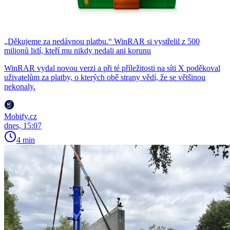
„Děkujeme za nedávnou platbu.“ WinRAR si vystřelil z 500
milionů lidí, kteří mu nikdy nedali ani korunu
WinRAR vydal novou verzi a při té příležitosti na síti X poděkoval
uživatelům za platby, o kterých obě strany vědí, že se většinou
nekonaly.
Mobify.cz
dnes, 15:07
4 min