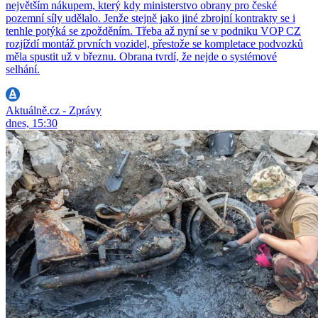
největším nákupem, který kdy ministerstvo obrany pro české
pozemní síly udělalo. Jenže stejně jako jiné zbrojní kontrakty se i
tenhle potýká se zpožděním. Třeba až nyní se v podniku VOP CZ
rozjíždí montáž prvních vozidel, přestože se kompletace podvozků
měla spustit už v březnu. Obrana tvrdí, že nejde o systémové
selhání.
Aktuálně.cz - Zprávy
dnes, 15:30