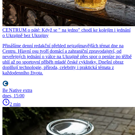
CENTRUM o páté: Když se " na jedno" chodí ke kolejím i jednání
o Ukrajině bez Ukrajiny
Přinášíme denní redakční přehled nejzajímavějších témat dne na
Centru. Hlavní osu tvoří domácí a zahraniční zpravodajství, od
neveřejných jednání o válce na Ukrajině přes spor o peníze po těžbě
uhlí až po sportovní příběh mladé české cyklistky. Dnešní obraz
doplňují technologie, příroda, celebrity i praktická témata z
každodenního života.
Be Native extra
dnes, 15:00
2 min