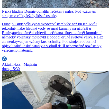
Nízká hladina Dunaje odhalila nečekaný nález. Pod vzácným
strojem z války ležely lidské ostatky
Dunaj v Budapešti vydal svědectví staré více než 80 let. Kvůli
rekordně nízké hladině vody se mezi kameny na nábřeží u
Batthyányho náměstí objevila nečekaná silueta - téměř kompletní
německý vojenský motocykl z období druhé světové války. Nález
ale neukrýval jen vzácný kus techniky. Pod strojem odborníci
objevili také lidské ostatky a v okolí další nebezpečné pozůstatky
válečného materiálu.
Aktuálně.cz - Magazín
dnes, 15:30