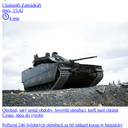
Chalupáři-Zahrádkáři
dnes, 15:42
4 min
Obchod, jaký nemá obdoby. Severští obrněnci, kteří mají chránit
Česko, jdou do výroby
Pořízení 246 švédských obrněnců za 60 miliard korun je historicky