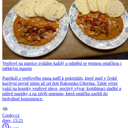
Vepřové na paprice zvládne každý a odmění se jemnou omáčkou i
měkkým masem
Paprikáš z vepřového masa patří k pokrmům, které mají v české
kuchyni pevné místo už od dob Rakouska-Uherska. Tahle verze
vsází na kousky vepřové plece, poctivý vývar, kombinaci sladké a
pálivé papriky a na závěr smetanu, která omáčku zaoblí do
hedvábné konzistence.
Cooky.cz
dnes, 15:21