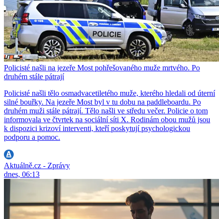
Policisté našli na jezeře Most pohřešovaného muže mrtvého. Po
druhém stále pátrají
Policisté našli tělo osmadvacetiletého muže, kterého hledali od úterní
silné bouřky. Na jezeře Most byl v tu dobu na paddleboardu. Po
druhém muži stále pátrají. Tělo našli ve středu večer. Policie o tom
informovala ve čtvrtek na sociální síti X. Rodinám obou mužů jsou
k dispozici krizoví interventi, kteří poskytují psychologickou
podporu a pomoc.
Aktuálně.cz - Zprávy
dnes, 06:13