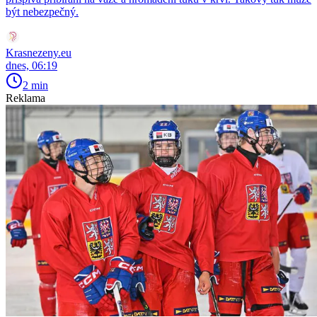
být nebezpečný.
Krasnezeny.eu
dnes, 06:19
2 min
Reklama