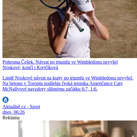
Pohroma Češek. Návrat po triumfu ve Wimbledonu nevyšel
Noskové, končí i Krejčíková
Lindě Noskové návrat na kurty po triumfu ve Wimbledonu nevyšel.
Na betonu v Torontu podlehla česká tenistka Američance Caty
McNallyové navzdory slibnému začátku 6:7, 1:6.
Aktuálně.cz - Sport
dnes, 06:26
Reklama