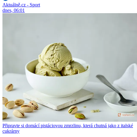
Aktuálně.cz - Sport
dnes, 06:01
Připravte si domácí pistáciovou zmrzlinu, která chutná jako z italské
cukrárny