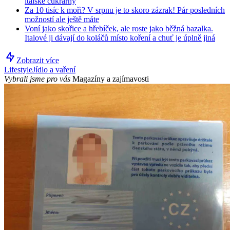
italské cukrárny
Za 10 tisíc k moři? V srpnu je to skoro zázrak! Pár posledních
možností ale ještě máte
Voní jako skořice a hřebíček, ale roste jako běžná bazalka.
Italové ji dávají do koláčů místo koření a chuť je úplně jiná
Zobrazit více
Lifestyle
Jídlo a vaření
Vybrali jsme pro vás
Magazíny a zajímavosti