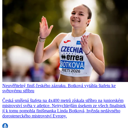
Neuvěřitelný finiš českého zázraku. Botková vytáhla štafetu ke
světovému stříbru
Česká smíšená štafeta na 4x400 metrů získala stříbro na juniorském
mistrovství světa v atletice. Nejrychlejším úsekem ze všech finalistek
jí k tomu pomohla finišmanka Linda Botková, hvězda nedávného
dorosteneckého mistrovství Evropy.