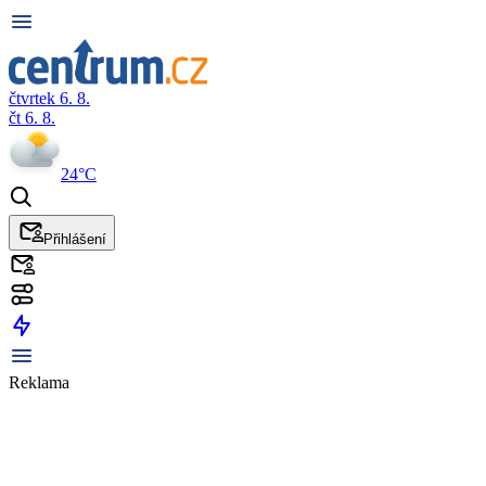
čtvrtek 6. 8.
čt 6. 8.
24°C
Přihlášení
Reklama