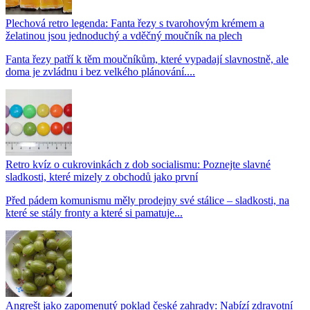
Plechová retro legenda: Fanta řezy s tvarohovým krémem a
želatinou jsou jednoduchý a vděčný moučník na plech
Fanta řezy patří k těm moučníkům, které vypadají slavnostně, ale
doma je zvládnu i bez velkého plánování....
Retro kvíz o cukrovinkách z dob socialismu: Poznejte slavné
sladkosti, které mizely z obchodů jako první
Před pádem komunismu měly prodejny své stálice – sladkosti, na
které se stály fronty a které si pamatuje...
Angrešt jako zapomenutý poklad české zahrady: Nabízí zdravotní