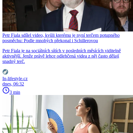
Petr Fiala sdílel video, kvůli kterému je nyní terčem potupného
posměchu: Podle mnohých překonal i Schillerovou
Petr Fiala je na sociálních sítích v posledních měsících viditelně
aktivnější. Jenže právě lehce odlehčená videa z něj často dělají
snadný terč.
In-lifestyle.cz
dnes, 06:32
3 min