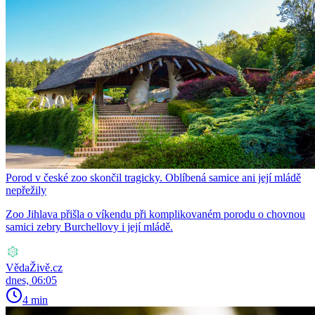
Porod v české zoo skončil tragicky. Oblíbená samice ani její mládě
nepřežily
Zoo Jihlava přišla o víkendu při komplikovaném porodu o chovnou
samici zebry Burchellovy i její mládě.
VědaŽivě.cz
dnes, 06:05
4 min