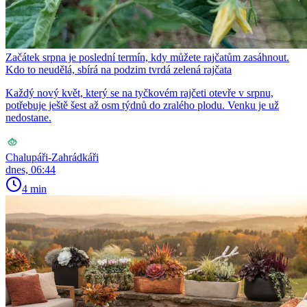
Začátek srpna je poslední termín, kdy můžete rajčatům zasáhnout.
Kdo to neudělá, sbírá na podzim tvrdá zelená rajčata
Každý nový květ, který se na tyčkovém rajčeti otevře v srpnu,
potřebuje ještě šest až osm týdnů do zralého plodu. Venku je už
nedostane.
Chalupáři-Zahrádkáři
dnes, 06:44
4 min