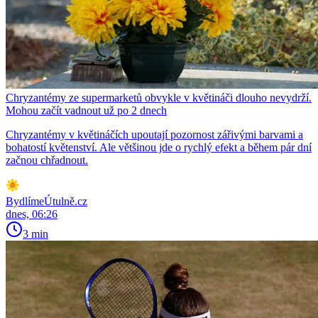
Chryzantémy ze supermarketů obvykle v květináči dlouho nevydrží.
Mohou začít vadnout už po 2 dnech
Chryzantémy v květináčích upoutají pozornost zářivými barvami a
bohatostí květenství. Ale většinou jde o rychlý efekt a během pár dní
začnou chřadnout.
BydlímeÚtulně.cz
dnes, 06:26
3 min