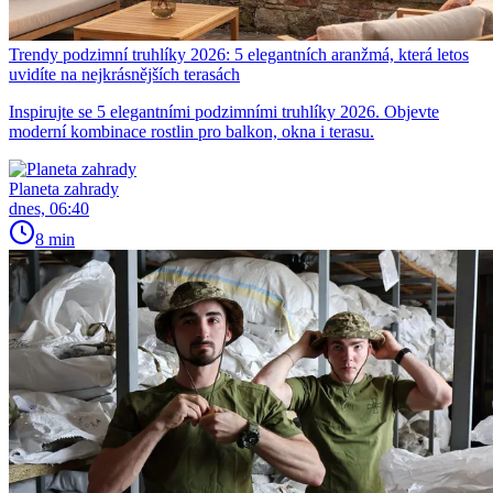
Trendy podzimní truhlíky 2026: 5 elegantních aranžmá, která letos
uvidíte na nejkrásnějších terasách
Inspirujte se 5 elegantními podzimními truhlíky 2026. Objevte
moderní kombinace rostlin pro balkon, okna i terasu.
Planeta zahrady
dnes, 06:40
8 min