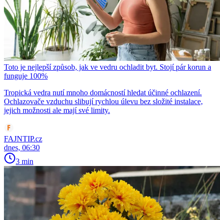
Toto je nejlepší způsob, jak ve vedru ochladit byt. Stojí pár korun a
funguje 100%
Tropická vedra nutí mnoho domácností hledat účinné ochlazení.
Ochlazovače vzduchu slibují rychlou úlevu bez složité instalace,
jejich možnosti ale mají své limity.
FAJNTIP.cz
dnes, 06:30
3 min