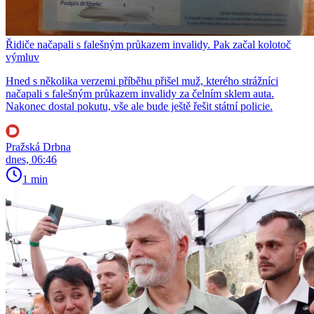
Řidiče načapali s falešným průkazem invalidy. Pak začal kolotoč
výmluv
Hned s několika verzemi příběhu přišel muž, kterého strážníci
načapali s falešným průkazem invalidy za čelním sklem auta.
Nakonec dostal pokutu, vše ale bude ještě řešit státní policie.
Pražská Drbna
dnes, 06:46
1 min