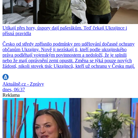
Utíkají přes hory, úspory dají pašerákům. Teď čekají Ukrajince i
přísná pravidla
Česko od středy zpřísnilo podmínky pro udělování dočasné ochrany
občanům Ukrajiny. Nově ji nezískají ti, kteří podle ukrajinského
práva podléhají vojenským povinnostem a nedoloží, že je splnili
nebo že mají oprávnění zemi opustit. Změna se týká pouze nových
žádostí, nikoli stovek tisíc Ukrajinců, kteří už ochranu v Česku mají.
Aktuálně.cz - Zprávy
dnes, 06:37
Reklama