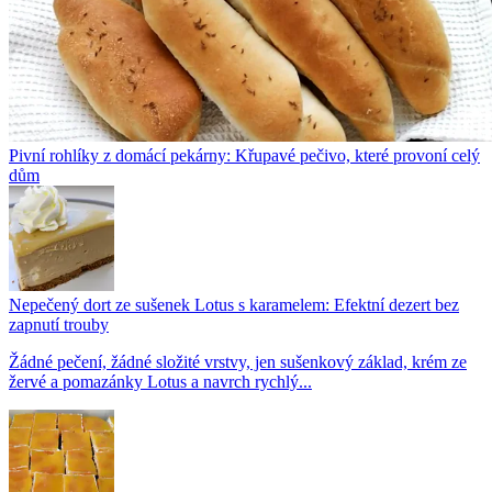
Pivní rohlíky z domácí pekárny: Křupavé pečivo, které provoní celý
dům
Nepečený dort ze sušenek Lotus s karamelem: Efektní dezert bez
zapnutí trouby
Žádné pečení, žádné složité vrstvy, jen sušenkový základ, krém ze
žervé a pomazánky Lotus a navrch rychlý...