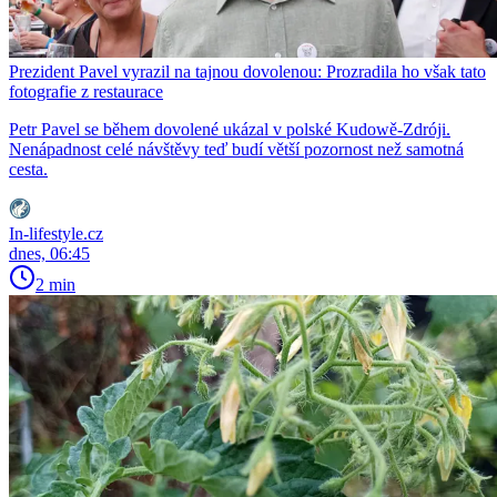
Prezident Pavel vyrazil na tajnou dovolenou: Prozradila ho však tato
fotografie z restaurace
Petr Pavel se během dovolené ukázal v polské Kudowě-Zdróji.
Nenápadnost celé návštěvy teď budí větší pozornost než samotná
cesta.
In-lifestyle.cz
dnes, 06:45
2 min