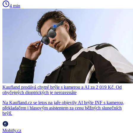
4 min
Kaufland prodává chytré brýle s kamerou a AI za 2 019 Kč. Od
obyčejných dioptrických je nerozeznáte
Na Kaufland.cz se letos na jaře objevily AI brýle INF s kamerou,
překladačem i hlasovým asistentem za cenu běžných slunečních
brýlí.
Mobify.cz