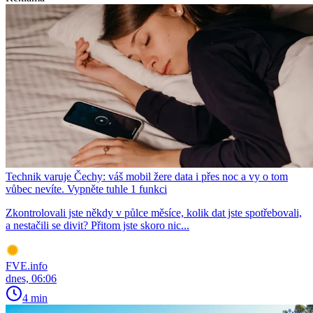
Technik varuje Čechy: váš mobil žere data i přes noc a vy o tom
vůbec nevíte. Vypněte tuhle 1 funkci
Zkontrolovali jste někdy v půlce měsíce, kolik dat jste spotřebovali,
a nestačili se divit? Přitom jste skoro nic...
FVE.info
dnes, 06:06
4 min