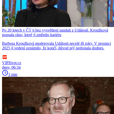
Po 20 letech v ČT ji bez vysvětlení sundali z Událostí. Kroužková
popsala ráno, které jí změnilo kariéru
Barbora Kroužková moderovala Události necelé tři roky. V prosinci
2025 jí vedení oznámilo, že končí, důvod prý nedostala dodnes.
VIPživot.cz
dnes, 06:34
3 min