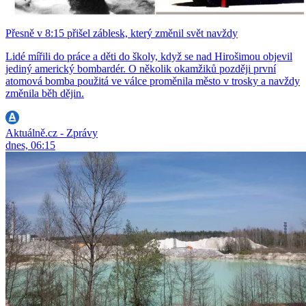
Přesně v 8:15 přišel záblesk, který změnil svět navždy
Lidé mířili do práce a děti do školy, když se nad Hirošimou objevil
jediný americký bombardér. O několik okamžiků později první
atomová bomba použitá ve válce proměnila město v trosky a navždy
změnila běh dějin.
Aktuálně.cz - Zprávy
dnes, 06:15