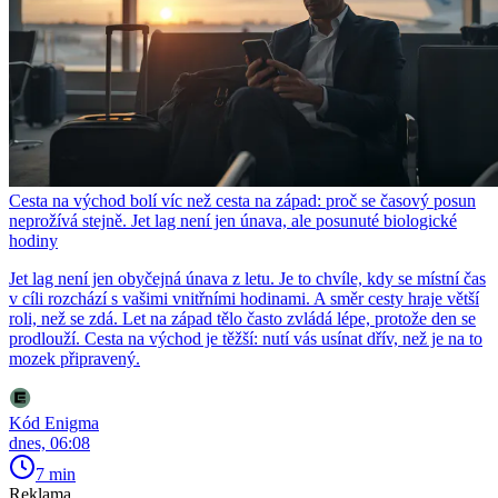
Cesta na východ bolí víc než cesta na západ: proč se časový posun
neprožívá stejně. Jet lag není jen únava, ale posunuté biologické
hodiny
Jet lag není jen obyčejná únava z letu. Je to chvíle, kdy se místní čas
v cíli rozchází s vašimi vnitřními hodinami. A směr cesty hraje větší
roli, než se zdá. Let na západ tělo často zvládá lépe, protože den se
prodlouží. Cesta na východ je těžší: nutí vás usínat dřív, než je na to
mozek připravený.
Kód Enigma
dnes, 06:08
7 min
Reklama