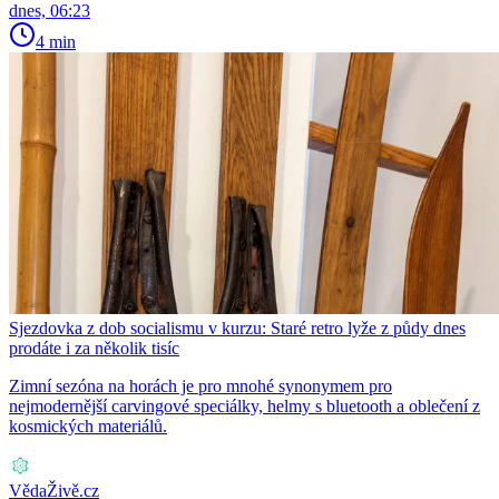
dnes, 06:23
4 min
Sjezdovka z dob socialismu v kurzu: Staré retro lyže z půdy dnes
prodáte i za několik tisíc
Zimní sezóna na horách je pro mnohé synonymem pro
nejmodernější carvingové speciálky, helmy s bluetooth a oblečení z
kosmických materiálů.
VědaŽivě.cz