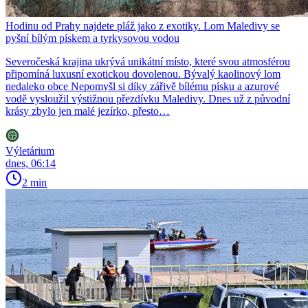
Hodinu od Prahy najdete pláž jako z exotiky. Lom Maledivy se
pyšní bílým pískem a tyrkysovou vodou
Severočeská krajina ukrývá unikátní místo, které svou atmosférou
připomíná luxusní exotickou dovolenou. Bývalý kaolinový lom
nedaleko obce Nepomyšl si díky zářivě bílému písku a azurové
vodě vysloužil výstižnou přezdívku Maledivy. Dnes už z původní
krásy zbylo jen malé jezírko, přesto…
Výletárium
dnes, 06:14
2 min