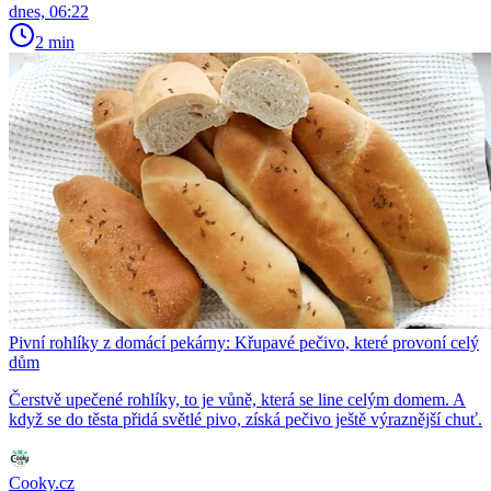
dnes, 06:22
2 min
Pivní rohlíky z domácí pekárny: Křupavé pečivo, které provoní celý
dům
Čerstvě upečené rohlíky, to je vůně, která se line celým domem. A
když se do těsta přidá světlé pivo, získá pečivo ještě výraznější chuť.
Cooky.cz