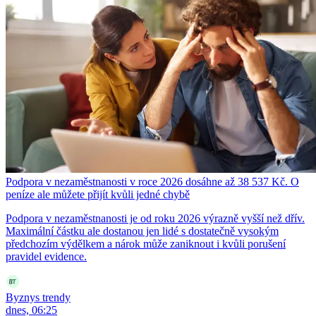
Podpora v nezaměstnanosti v roce 2026 dosáhne až 38 537 Kč. O
peníze ale můžete přijít kvůli jedné chybě
Podpora v nezaměstnanosti je od roku 2026 výrazně vyšší než dřív.
Maximální částku ale dostanou jen lidé s dostatečně vysokým
předchozím výdělkem a nárok může zaniknout i kvůli porušení
pravidel evidence.
Byznys trendy
dnes, 06:25