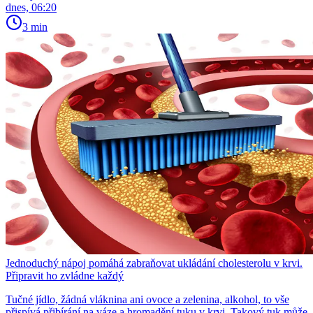
dnes, 06:20
3 min
Jednoduchý nápoj pomáhá zabraňovat ukládání cholesterolu v krvi.
Připravit ho zvládne každý
Tučné jídlo, žádná vláknina ani ovoce a zelenina, alkohol, to vše
přispívá přibírání na váze a hromadění tuku v krvi. Takový tuk může