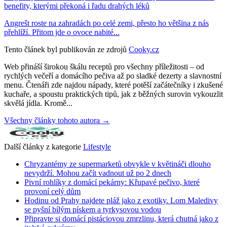
benefity, kterými překoná i řadu drahých léků
Angrešt roste na zahradách po celé zemi, přesto ho většina z nás
přehlíží. Přitom jde o ovoce nabité...
Tento článek byl publikován ze zdrojů
Cooky.cz
Web přináší širokou škálu receptů pro všechny příležitosti – od
rychlých večeří a domácího pečiva až po sladké dezerty a slavnostní
menu. Čtenáři zde najdou nápady, které potěší začátečníky i zkušené
kuchaře, a spoustu praktických tipů, jak z běžných surovin vykouzlit
skvělá jídla. Kromě...
Všechny články tohoto autora →
Další články z kategorie
Lifestyle
Chryzantémy ze supermarketů obvykle v květináči dlouho
nevydrží. Mohou začít vadnout už po 2 dnech
Pivní rohlíky z domácí pekárny: Křupavé pečivo, které
provoní celý dům
Hodinu od Prahy najdete pláž jako z exotiky. Lom Maledivy
se pyšní bílým pískem a tyrkysovou vodou
Připravte si domácí pistáciovou zmrzlinu, která chutná jako z