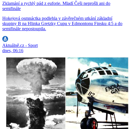
Zklamání a rychlý pád z euforie. Mladí Češi neprošli ani do
semifinále
Hokejová osmnáctka podlehla v závěrečném utkání základní
skupiny B na Hlinka Gretzky Cupu v Edmontonu Finsku 4:5 a do
semifinále nepostoupila.
Aktuálně.cz - Sport
dnes, 06:16