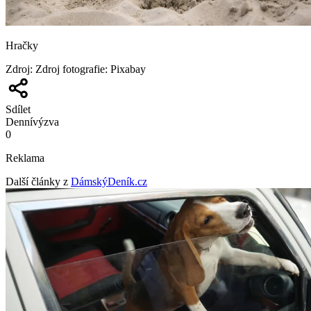
Hračky
Zdroj
:
Zdroj fotografie: Pixabay
Sdílet
Denní
výzva
0
Reklama
Další články z
DámskýDeník.cz