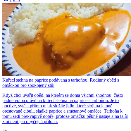
Kuřecí stehna na paprice podávaná s tarhoňou: Rodinný oběd s
omáčkou pro spokojený stůl
Když chci uvařit oběd, na kterém se doma všichni shodnou, často
padne volba právě na kuřecí stehna na paprice s tarhoňou. Je to
poctivé, syté a přitom nijak složité jídlo, které stojí na jemně
orestované cibuli, sladké paprice a smetanové omáčce. Tarhoňa k
tomu sedí překvapivě dobře, protože omáčku pěkně nasaje a na talíři
z ní není jen obyčejná příloha.