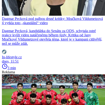
Dagmar Pecková pod palbou drsné kritiky: Mračková Vildumetzová
jí vytkla toto „skandální“ video
Dagmar Pecková, kandidátka do Senátu za ODS, schytala ostré
reakce kvůli videu natáčenému během jízdy. Kritika od Jany
Mračkové Vildumetzové otevřela téma, které je v kampani citlivější,
než se může zdát.
In-lifestyle.cz
dnes, 11:51
3 min
Reklama