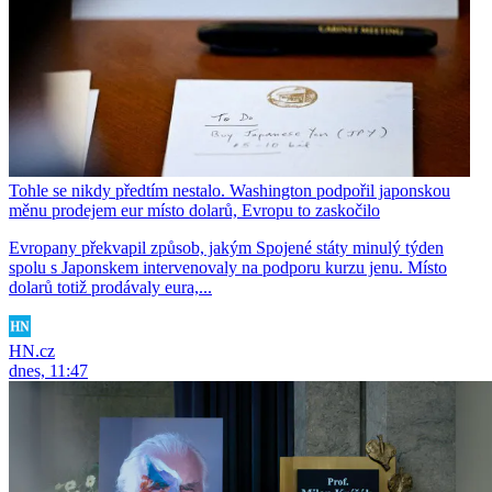
Tohle se nikdy předtím nestalo. Washington podpořil japonskou
měnu prodejem eur místo dolarů, Evropu to zaskočilo
Evropany překvapil způsob, jakým Spojené státy minulý týden
spolu s Japonskem intervenovaly na podporu kurzu jenu. Místo
dolarů totiž prodávaly eura,...
HN.cz
dnes, 11:47