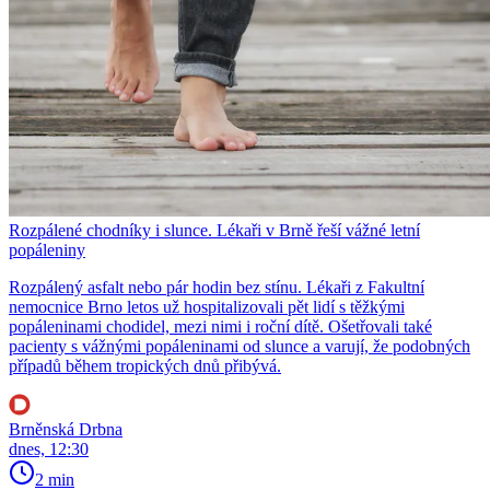
Rozpálené chodníky i slunce. Lékaři v Brně řeší vážné letní
popáleniny
Rozpálený asfalt nebo pár hodin bez stínu. Lékaři z Fakultní
nemocnice Brno letos už hospitalizovali pět lidí s těžkými
popáleninami chodidel, mezi nimi i roční dítě. Ošetřovali také
pacienty s vážnými popáleninami od slunce a varují, že podobných
případů během tropických dnů přibývá.
Brněnská Drbna
dnes, 12:30
2 min