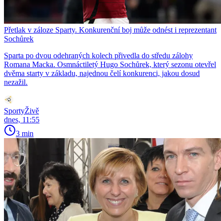
Přetlak v záloze Sparty. Konkurenční boj může odnést i reprezentant
Sochůrek
Sparta po dvou odehraných kolech přivedla do středu zálohy
Romana Macka. Osmnáctiletý Hugo Sochůrek, který sezonu otevřel
dvěma starty v základu, najednou čelí konkurenci, jakou dosud
nezažil.
SportyŽivě
dnes, 11:55
3 min