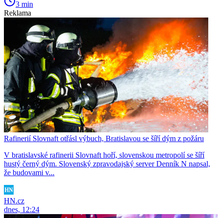
3 min
Reklama
Rafinerií Slovnaft otřásl výbuch, Bratislavou se šíří dým z požáru
V bratislavské rafinerii Slovnaft hoří, slovenskou metropolí se šíří
hustý černý dým. Slovenský zpravodajský server Denník N napsal,
že budovami v...
HN.cz
dnes, 12:24