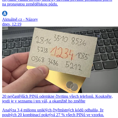
na pronajatou zemědělskou půdu.
Aktuálně.cz - Názory
dnes, 12:19
20 nejčastějších PINů odemkne čtvrtinu všech telefonů. Koukněte,
jestli je v seznamu i ten váš, a okamžitě ho změňte
Analýza 3,4 milionu uniklých čtyřmístných kódů odhalila, že
pouhých 20 kombinací pokrývá 27 % všech PINů ve vzorku.