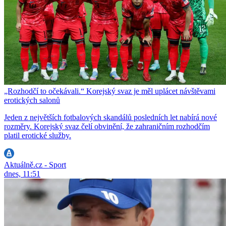
„Rozhodčí to očekávali.“ Korejský svaz je měl uplácet návštěvami
erotických salonů
Jeden z největších fotbalových skandálů posledních let nabírá nové
rozměry. Korejský svaz čelí obvinění, že zahraničním rozhodčím
platil erotické služby.
Aktuálně.cz - Sport
dnes, 11:51