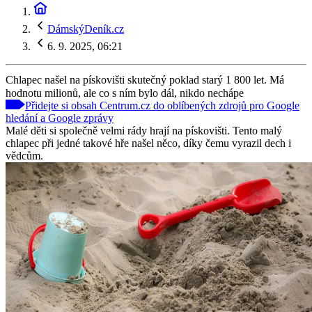
DámskýDeník.cz
6. 9. 2025, 06:21
Chlapec našel na pískovišti skutečný poklad starý 1 800 let. Má
hodnotu milionů, ale co s ním bylo dál, nikdo nechápe
Přidejte si obsah Centrum.cz do oblíbených zdrojů pro Google
hledání a Google zprávy
Malé děti si společně velmi rády hrají na pískovišti. Tento malý
chlapec při jedné takové hře našel něco, díky čemu vyrazil dech i
vědcům.