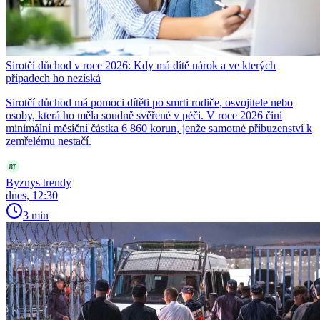
Sirotčí důchod v roce 2026: Kdy má dítě nárok a ve kterých
případech ho nezíská
Sirotčí důchod má pomoci dítěti po smrti rodiče, osvojitele nebo
osoby, která ho měla soudně svěřené v péči. V roce 2026 činí
minimální měsíční částka 6 860 korun, jenže samotné příbuzenství k
zemřelému nestačí.
Byznys trendy
dnes, 12:30
3 min