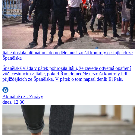
Itálie dostala ultimátum: do neděle musí zrušit kontroly cestujících ze
Španělska
Španělská vláda v pátek pohrozila Itálii, že zavede odvetná opatření
vůči cestujícím z Itálie, pokud Řím do neděle nezruší kontroly lidí
přijíždějících ze Španělska. V pátek o tom napsal deník El País.
Aktuálně.cz - Zprávy
dnes, 12:30