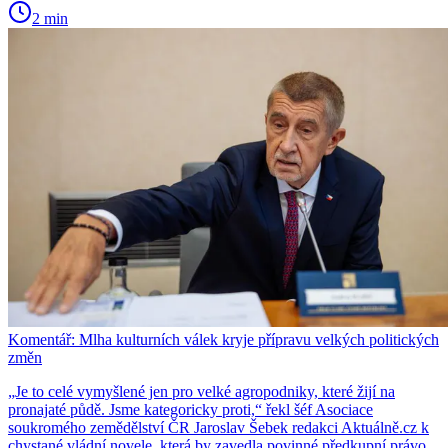
2 min
Komentář: Mlha kulturních válek kryje přípravu velkých politických
změn
„Je to celé vymyšlené jen pro velké agropodniky, které žijí na
pronajaté půdě. Jsme kategoricky proti,“ řekl šéf Asociace
soukromého zemědělství ČR Jaroslav Šebek redakci Aktuálně.cz k
chystané vládní novele, která by zavedla povinné předkupní právo