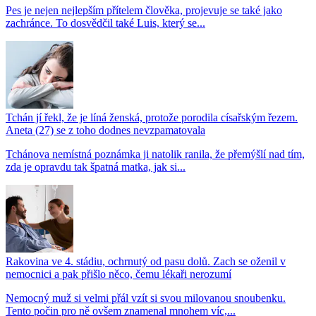
Pes je nejen nejlepším přítelem člověka, projevuje se také jako
zachránce. To dosvědčil také Luis, který se...
Tchán jí řekl, že je líná ženská, protože porodila císařským řezem.
Aneta (27) se z toho dodnes nevzpamatovala
Tchánova nemístná poznámka ji natolik ranila, že přemýšlí nad tím,
zda je opravdu tak špatná matka, jak si...
Rakovina ve 4. stádiu, ochrnutý od pasu dolů. Zach se oženil v
nemocnici a pak přišlo něco, čemu lékaři nerozumí
Nemocný muž si velmi přál vzít si svou milovanou snoubenku.
Tento počin pro ně ovšem znamenal mnohem víc,...