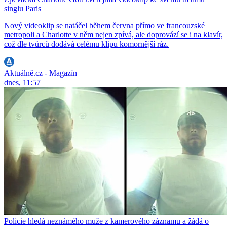
singlu Paris
Nový videoklip se natáčel během června přímo ve francouzské
metropoli a Charlotte v něm nejen zpívá, ale doprovází se i na klavír,
což dle tvůrců dodává celému klipu komornější ráz.
Aktuálně.cz - Magazín
dnes, 11:57
Policie hledá neznámého muže z kamerového záznamu a žádá o