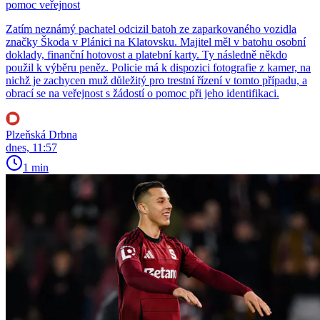
pomoc veřejnost
Zatím neznámý pachatel odcizil batoh ze zaparkovaného vozidla
značky Škoda v Plánici na Klatovsku. Majitel měl v batohu osobní
doklady, finanční hotovost a platební karty. Ty následně někdo
použil k výběru peněz. Policie má k dispozici fotografie z kamer, na
nichž je zachycen muž důležitý pro trestní řízení v tomto případu, a
obrací se na veřejnost s žádostí o pomoc při jeho identifikaci.
Plzeňská Drbna
dnes, 11:57
1 min