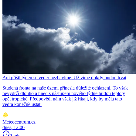
Ani příští týden se veder nezbavíme. Už víme dokdy budou trvat
Studená fronta na naše území přinesla důležité ochlazení. To však
nevydrží dlouho a hned s nástupem nového týdne budou teploty
opět tropické. Předpovědi nám však již říkají, kdy by měla tato
vedra konečně ustat.
Meteocentrum.cz
dnes, 12:00
2 min