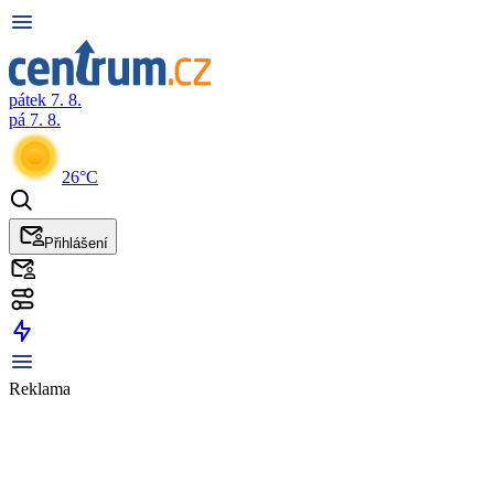
pátek 7. 8.
pá 7. 8.
26°C
Přihlášení
Reklama