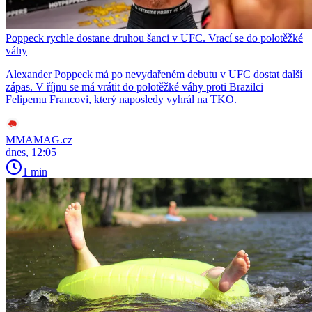
Poppeck rychle dostane druhou šanci v UFC. Vrací se do polotěžké
váhy
Alexander Poppeck má po nevydařeném debutu v UFC dostat další
zápas. V říjnu se má vrátit do polotěžké váhy proti Brazilci
Felipemu Francovi, který naposledy vyhrál na TKO.
MMAMAG.cz
dnes, 12:05
1 min