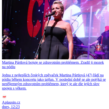
Martina Pártlová bojuje se zdravotním problémem. Zradil ji mozek
na pódiu
Jedna z nejlepších českých zpěvaček Martina Pártlová (47) řádí na
pódiu během koncertu jako tajfun. V poslední době se ale potýká se
nepříjemným zdravotním problémem, který je ale dle jejích slov
spojen s věkem.
Aplausin.cz
dnes, 12:23