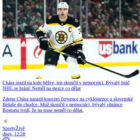
Chára srazil na kole běžce, ten skončil v nemocnici. Bývalý hráč
NHL se brání: Neměl na stezce co dělat
Zdeno Chára narazil koncem července na cyklostezce u slovenské
Beluše do chodce. Muž skončil v nemocnici, bývalý obránce
Bostonu tvrdí, že na trase neměl co dělat.
SportyŽivě
dnes, 12:28