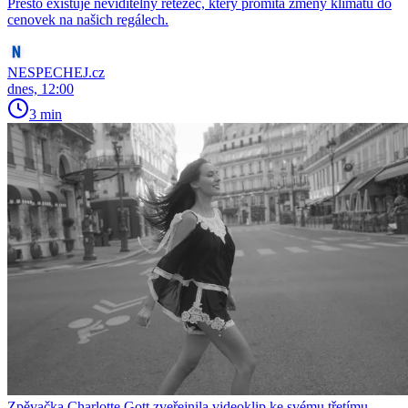
Přesto existuje neviditelný řetězec, který promítá změny klimatu do
cenovek na našich regálech.
NESPECHEJ.cz
dnes, 12:00
3 min
Zpěvačka Charlotte Gott zveřejnila videoklip ke svému třetímu