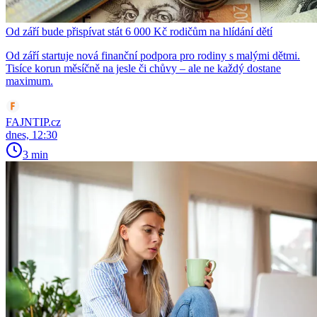
Od září bude přispívat stát 6 000 Kč rodičům na hlídání dětí
Od září startuje nová finanční podpora pro rodiny s malými dětmi.
Tisíce korun měsíčně na jesle či chůvy – ale ne každý dostane
maximum.
FAJNTIP.cz
dnes, 12:30
3 min