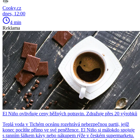
Cooky.cz
dnes, 12:00
4 min
Reklama
El Niño ovlivňuje ceny běžných potravin. Zdražuje přes 20 výrobků
Teplá voda v Tichém oceánu rozehrává nebezpečnou partii, jejíž
konec pocítíte přímo ve své peněžence. El Niño si málokdo spojuje
s ranním šálkem kávy nebo nákupem rýže v českém supermarketu.