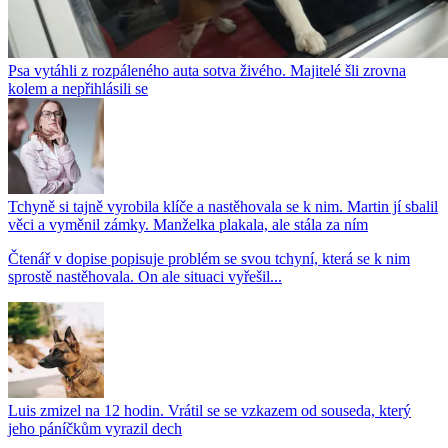
Psa vytáhli z rozpáleného auta sotva živého. Majitelé šli zrovna
kolem a nepřihlásili se
Tchyně si tajně vyrobila klíče a nastěhovala se k nim. Martin jí sbalil
věci a vyměnil zámky. Manželka plakala, ale stála za ním
Čtenář v dopise popisuje problém se svou tchyní, která se k nim
sprostě nastěhovala. On ale situaci vyřešil...
Luis zmizel na 12 hodin. Vrátil se se vzkazem od souseda, který
jeho páníčkům vyrazil dech