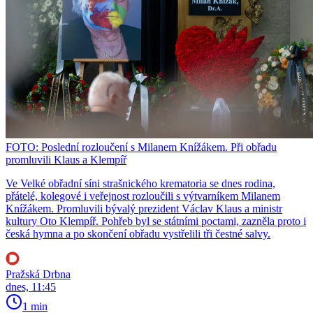
FOTO: Poslední rozloučení s Milanem Knížákem. Při obřadu
promluvili Klaus a Klempíř
Ve Velké obřadní síni strašnického krematoria se dnes rodina,
přátelé, kolegové i veřejnost rozloučili s výtvarníkem Milanem
Knížákem. Promluvili bývalý prezident Václav Klaus a ministr
kultury Oto Klempíř. Pohřeb byl se státními poctami, zazněla proto i
česká hymna a po skončení obřadu vystřelili tři čestné salvy.
Pražská Drbna
dnes, 11:45
1 min