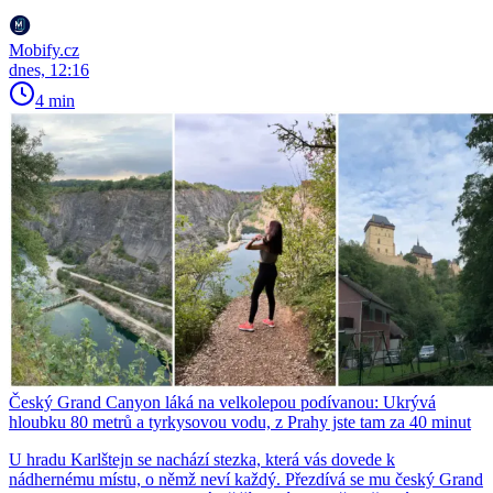
Mobify.cz
dnes, 12:16
4 min
Český Grand Canyon láká na velkolepou podívanou: Ukrývá
hloubku 80 metrů a tyrkysovou vodu, z Prahy jste tam za 40 minut
U hradu Karlštejn se nachází stezka, která vás dovede k
nádhernému místu, o němž neví každý. Přezdívá se mu český Grand