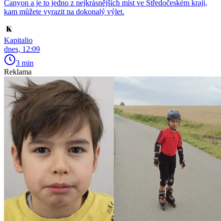
Canyon a je to jedno z nejkrásnějších míst ve Středočeském kraji,
kam můžete vyrazit na dokonalý výlet.
Kapitalio
dnes, 12:09
3 min
Reklama