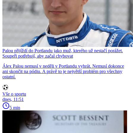
Palou přijíždí do Portlandu jako muž, kterého už nestačí porážet.
Soupeři potřebují, aby začal chybovat
Álex Palou nemusí v neděli v Portlandu vyhrát. Nemusí dokonce
ani skončit na pódiu. A právě to je největší problém pro všechny
ostatní.
Vše o sportu
dnes, 11:51
5 min