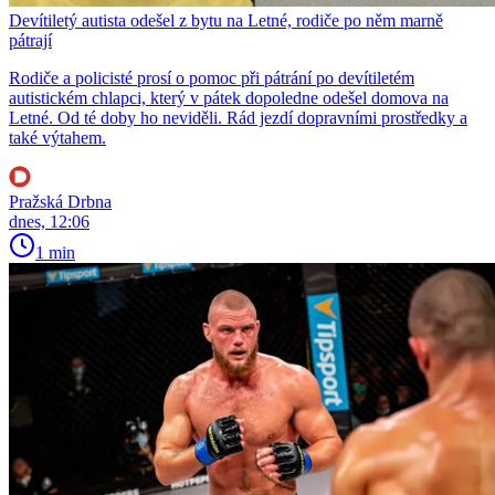
Devítiletý autista odešel z bytu na Letné, rodiče po něm marně
pátrají
Rodiče a policisté prosí o pomoc při pátrání po devítiletém
autistickém chlapci, který v pátek dopoledne odešel domova na
Letné. Od té doby ho neviděli. Rád jezdí dopravními prostředky a
také výtahem.
Pražská Drbna
dnes, 12:06
1 min