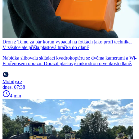
Dron z Temu za pár korun vypadal na fotkách jako profi technika.
V zásilce ale přišla plastová hračka do dlaně
Nabídka slibovala skládací kvadrokoptéru se dvěma kamerami a Wi-
Fi přenosem obrazu. Dorazil plastový mikrodron o velikosti dlaně.
Mobify.cz
dnes, 07:38
4 min