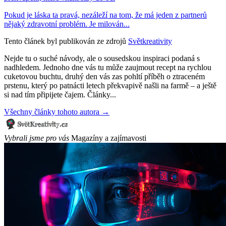
Pokud je láska ta pravá, nezáleží na tom, že má jeden z partnerů
nějaký zdravotní problém. Je milován...
Tento článek byl publikován ze zdrojů
Světkreativity
Nejde tu o suché návody, ale o sousedskou inspiraci podaná s
nadhledem. Jednoho dne vás tu může zaujmout recept na rychlou
cuketovou buchtu, druhý den vás zas pohltí příběh o ztraceném
prstenu, který po patnácti letech překvapivě našli na farmě – a ještě
si nad tím připijete čajem. Články...
Všechny články tohoto autora →
Vybrali jsme pro vás
Magazíny a zajímavosti