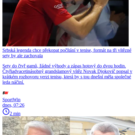
Srbská legenda chce překopat počítání v tenise, formát na tři vítězné
sety by ale zachovala
Sety do čtyř gamů, žádné výhody a zápas hotový do dvou hodin.
Čtyřiadvacetinásobný grandslamový vítěz Novak Djokovič popsal v
krátkém rozhovoru verzi tenisu, která by s tou dnešní měla společné
leda náčiní.
SportWin
dnes, 07:26
2 min