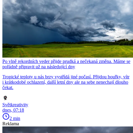
Po vlně rekordních veder přijde prudká a nečekaná změna. Máme se
pořádně připravit už na následující dny
Tropické teploty u nás brzy vystřídá jiné počasí. Přijdou bouřky, vítr
i krátkodobé ochlazení, další letní dny ale na sebe nenechají dlouho
čekat.
Světkreativity
dnes, 07:18
2 min
Reklama