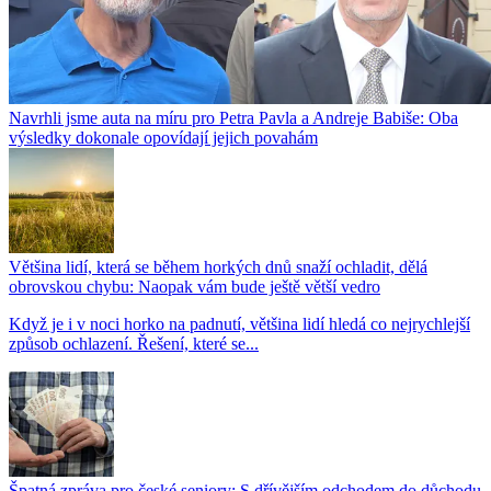
Navrhli jsme auta na míru pro Petra Pavla a Andreje Babiše: Oba
výsledky dokonale opovídají jejich povahám
Většina lidí, která se během horkých dnů snaží ochladit, dělá
obrovskou chybu: Naopak vám bude ještě větší vedro
Když je i v noci horko na padnutí, většina lidí hledá co nejrychlejší
způsob ochlazení. Řešení, které se...
Špatná zpráva pro české seniory: S dřívějším odchodem do důchodu