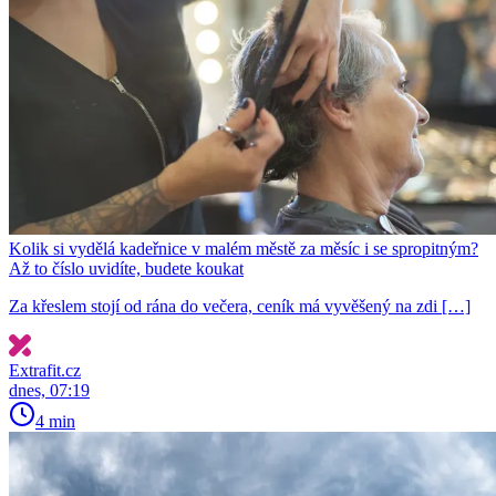
Kolik si vydělá kadeřnice v malém městě za měsíc i se spropitným?
Až to číslo uvidíte, budete koukat
Za křeslem stojí od rána do večera, ceník má vyvěšený na zdi […]
Extrafit.cz
dnes, 07:19
4 min