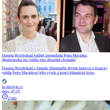
Daniela Brzobohatá totálně znemožnila Petra Macinku:
Moderátorka mu vrátila jeho absurdní chvástání
Daniela Brzobohatá z Islandu připomněla úbytek ledovců a ironicky
vrátila Petru Macinkovi jeho výrok o konci klimatické krize.
In-lifestyle.cz
dnes, 07:19
2 min