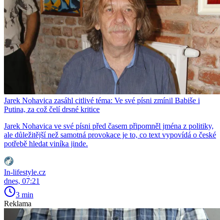
Jarek Nohavica zasáhl citlivé téma: Ve své písni zmínil Babiše i
Putina, za což čelí drsné kritice
Jarek Nohavica ve své písni před časem připomněl jména z politiky,
ale důležitější než samotná provokace je to, co text vypovídá o české
potřebě hledat viníka jinde.
In-lifestyle.cz
dnes, 07:21
3 min
Reklama