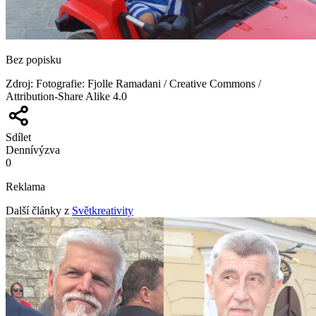
Bez popisku
Zdroj
:
Fotografie: Fjolle Ramadani / Creative Commons /
Attribution-Share Alike 4.0
Sdílet
Denní
výzva
0
Reklama
Další články z
Světkreativity