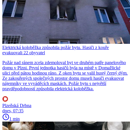
Elektrická koloběžka způsobila požár bytu. Hasiči z kouře
evakuovali 22 obyvatel
Požár nad ránem zcela zdemoloval byt ve druhém patře panelového
domu v Plzni. První jednotka hasičů byla na místě v Domažlické
ulici před pátou hodinou ráno. Z oken bytu se valil hustý černý dým.
Ze zakouřených společných prostor domu museli hasiči evakuovat
nájemníky ve vyváděcích maskách. Požár bytu s největší
pravděpodobností způsobila elektrická koloběžka.
Plzeňská Drbna
dnes, 07:35
1 min