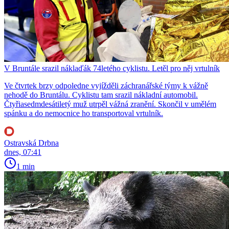
V Bruntále srazil náklaďák 74letého cyklistu. Letěl pro něj vrtulník
Ve čtvrtek brzy odpoledne vyjížděli záchranářské týmy k vážně
nehodě do Bruntálu. Cyklistu tam srazil nákladní automobil.
Čtyřiasedmdesátiletý muž utrpěl vážná zranění. Skončil v umělém
spánku a do nemocnice ho transportoval vrtulník.
Ostravská Drbna
dnes, 07:41
1 min