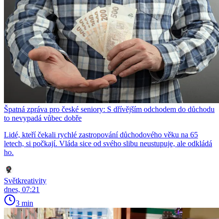
Špatná zpráva pro české seniory: S dřívějším odchodem do důchodu
to nevypadá vůbec dobře
Lidé, kteří čekali rychlé zastropování důchodového věku na 65
letech, si počkají. Vláda sice od svého slibu neustupuje, ale odkládá
ho.
Světkreativity
dnes, 07:21
3 min