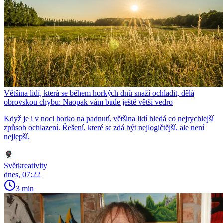
Většina lidí, která se během horkých dnů snaží ochladit, dělá
obrovskou chybu: Naopak vám bude ještě větší vedro
Když je i v noci horko na padnutí, většina lidí hledá co nejrychlejší
způsob ochlazení. Řešení, které se zdá být nejlogičtější, ale není
nejlepší.
Světkreativity
dnes, 07:22
3 min