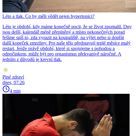
Léto a tlak. Co by měli vědět nejen hypertonici?
Léto je období, kdy máme konečně pocit, že se život zpomalil. Dny
jsou delší, kalendář méně přeplněný a místo nekonečných porad
řešíme spíš to, zda vyrazit na koupaliště, na výlet nebo si dopřát
další kopeček zmrzliny. Pro naše tělo představují teplé měsíce malý
restart. Jenže právě období, které si spojujeme s pohodou a
odpočinkem, může být pro organismus překvapivě náročné. A
jedním z důvodů je krevní tlak.
Plné zdraví
dnes, 07:26
4 min