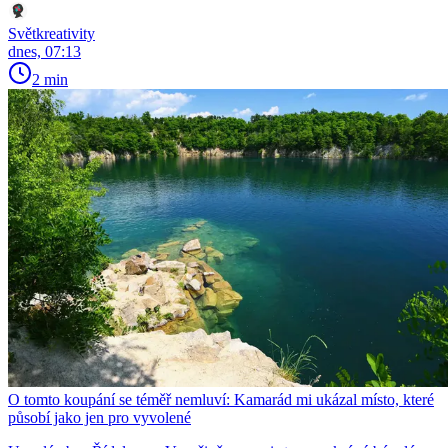
Světkreativity
dnes, 07:13
2 min
O tomto koupání se téměř nemluví: Kamarád mi ukázal místo, které
působí jako jen pro vyvolené