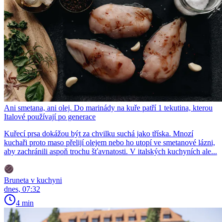
Ani smetana, ani olej. Do marinády na kuře patří 1 tekutina, kterou
Italové používají po generace
Kuřecí prsa dokážou být za chvilku suchá jako tříska. Mnozí
kuchaři proto maso přelijí olejem nebo ho utopí ve smetanové lázni,
aby zachránili aspoň trochu šťavnatosti. V italských kuchyních ale...
Bruneta v kuchyni
dnes, 07:32
4 min