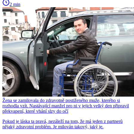
2 min
Žena se zamilovala do zdravotně postiženého muže, kterého si
rozhodla vzít. Nastávající manžel pro ni v jejich velký den připravil
překvapení, které vhání slzy do očí
Pokud je láska ta pravá, nezáleží na tom, že má jeden z partnerů
nějaký zdravotní problém. Je milován takový, jaký je.