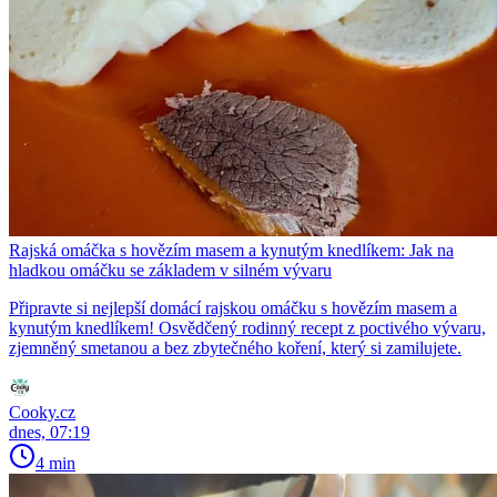
Rajská omáčka s hovězím masem a kynutým knedlíkem: Jak na
hladkou omáčku se základem v silném vývaru
Připravte si nejlepší domácí rajskou omáčku s hovězím masem a
kynutým knedlíkem! Osvědčený rodinný recept z poctivého vývaru,
zjemněný smetanou a bez zbytečného koření, který si zamilujete.
Cooky.cz
dnes, 07:19
4 min