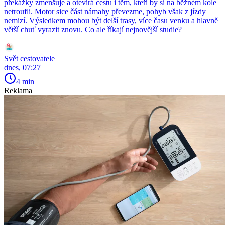
překážky zmenšuje a otevírá cestu i těm, kteří by si na běžném kole
netroufli. Motor sice část námahy převezme, pohyb však z jízdy
nemizí. Výsledkem mohou být delší trasy, více času venku a hlavně
větší chuť vyrazit znovu. Co ale říkají nejnovější studie?
Svět cestovatele
dnes, 07:27
4 min
Reklama