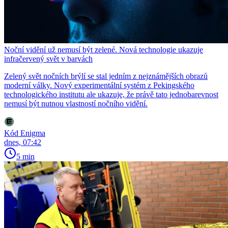
Noční vidění už nemusí být zelené. Nová technologie ukazuje
infračervený svět v barvách
Zelený svět nočních brýlí se stal jedním z nejznámějších obrazů
moderní války. Nový experimentální systém z Pekingského
technologického institutu ale ukazuje, že právě tato jednobarevnost
nemusí být nutnou vlastností nočního vidění.
Kód Enigma
dnes, 07:42
5 min