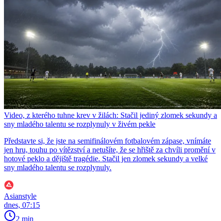
Video, z kterého tuhne krev v žilách: Stačil jediný zlomek sekundy a
sny mladého talentu se rozplynuly v živém pekle
Představte si, že jste na semifinálovém fotbalovém zápase, vnímáte
jen hru, touhu po vítězství a netušíte, že se hřiště za chvíli promění v
hotové peklo a dějiště tragédie. Stačil jen zlomek sekundy a velké
sny mladého talentu se rozplynuly.
Asianstyle
dnes, 07:15
2 min