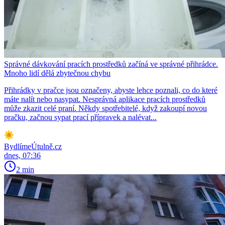
Správné dávkování pracích prostředků začíná ve správné přihrádce.
Mnoho lidí dělá zbytečnou chybu
Přihrádky v pračce jsou označeny, abyste lehce poznali, co do které
máte nalít nebo nasypat. Nesprávná aplikace pracích prostředků
může zkazit celé praní. Někdy spotřebitelé, když zakoupí novou
pračku, začnou sypat prací přípravek a nalévat...
BydlímeÚtulně.cz
dnes, 07:36
2 min