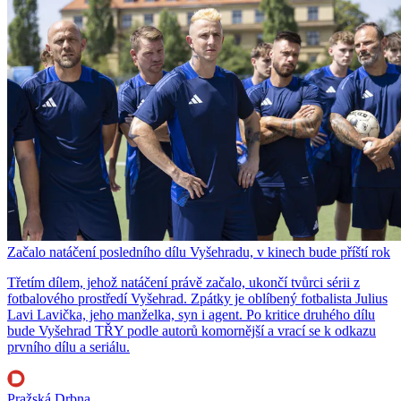
Začalo natáčení posledního dílu Vyšehradu, v kinech bude příští rok
Třetím dílem, jehož natáčení právě začalo, ukončí tvůrci sérii z
fotbalového prostředí Vyšehrad. Zpátky je oblíbený fotbalista Julius
Lavi Lavička, jeho manželka, syn i agent. Po kritice druhého dílu
bude Vyšehrad TŘY podle autorů komornější a vrací se k odkazu
prvního dílu a seriálu.
Pražská Drbna