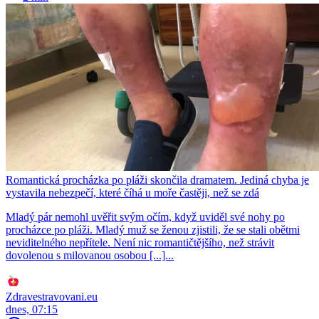
Romantická procházka po pláži skončila dramatem. Jediná chyba je
vystavila nebezpečí, které číhá u moře častěji, než se zdá
Mladý pár nemohl uvěřit svým očím, když uviděl své nohy po
procházce po pláži. Mladý muž se ženou zjistili, že se stali obětmi
neviditelného nepřítele. Není nic romantičtějšího, než strávit
dovolenou s milovanou osobou [...]...
Zdravestravovani.eu
dnes, 07:15