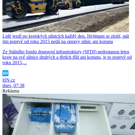
Lidé jezdí po krajských silnicích každý den. Hejtmani se zlobí, stát
jim poprvé od roku 2015 nedá na opravy silnic ani korunu
Ze Státního fondu dopravní infrastruktury (SFDI) nedostanou letos
kraje na své silnice druhých a třetích tříd ani korunu, je to poprvé od
roku 2015,...
HN.cz
dnes, 07:38
Reklama