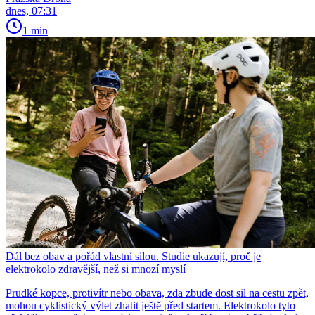
dnes, 07:31
1 min
Dál bez obav a pořád vlastní silou. Studie ukazují, proč je
elektrokolo zdravější, než si mnozí myslí
Prudké kopce, protivítr nebo obava, zda zbude dost sil na cestu zpět,
mohou cyklistický výlet zhatit ještě před startem. Elektrokolo tyto