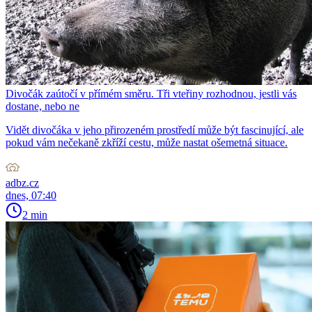
Divočák zaútočí v přímém směru. Tři vteřiny rozhodnou, jestli vás
dostane, nebo ne
Vidět divočáka v jeho přirozeném prostředí může být fascinující, ale
pokud vám nečekaně zkříží cestu, může nastat ošemetná situace.
adbz.cz
dnes, 07:40
2 min