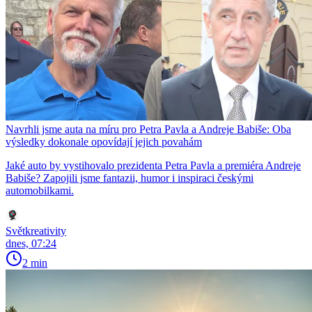
Navrhli jsme auta na míru pro Petra Pavla a Andreje Babiše: Oba
výsledky dokonale opovídají jejich povahám
Jaké auto by vystihovalo prezidenta Petra Pavla a premiéra Andreje
Babiše? Zapojili jsme fantazii, humor i inspiraci českými
automobilkami.
Světkreativity
dnes, 07:24
2 min