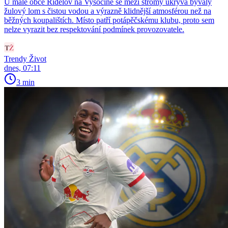
U malé obce Řídelov na Vysočině se mezi stromy ukrývá bývalý
žulový lom s čistou vodou a výrazně klidnější atmosférou než na
běžných koupalištích. Místo patří potápěčskému klubu, proto sem
nelze vyrazit bez respektování podmínek provozovatele.
Trendy Život
dnes, 07:11
3 min