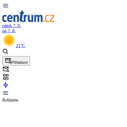
pátek 7. 8.
pá 7. 8.
21°C
Přihlášení
Reklama