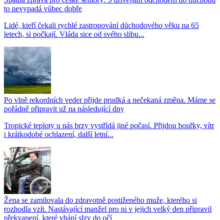
to nevypadá vůbec dobře
Lidé, kteří čekali rychlé zastropování důchodového věku na 65
letech, si počkají. Vláda sice od svého slibu...
Po vlně rekordních veder přijde prudká a nečekaná změna. Máme se
pořádně připravit už na následující dny
Tropické teploty u nás brzy vystřídá jiné počasí. Přijdou bouřky, vítr
i krátkodobé ochlazení, další letní...
Žena se zamilovala do zdravotně postiženého muže, kterého si
rozhodla vzít. Nastávající manžel pro ni v jejich velký den připravil
překvapení, které vhání slzy do očí