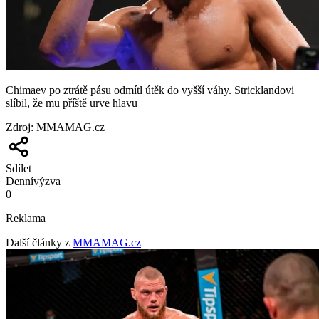
Chimaev po ztrátě pásu odmítl útěk do vyšší váhy. Stricklandovi
slíbil, že mu příště urve hlavu
Zdroj
:
MMAMAG.cz
Sdílet
Denní
výzva
0
Reklama
Další články z
MMAMAG.cz