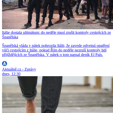
Itálie dostala ultimátum: do neděle musí zrušit kontroly cestujících ze
Španělska
Španělská vláda v pátek pohrozila Itálii, že zavede odvetná opatření
vůči cestujícím z Itálie, pokud Řím do neděle nezruší kontroly lidí
přijíždějících ze Španělska. V pátek o tom napsal deník El País.
Aktuálně.cz - Zprávy
dnes, 12:30