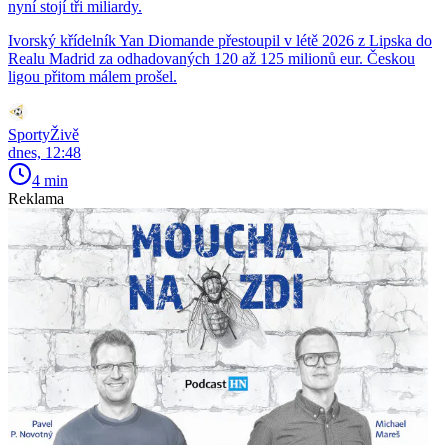
nyní stojí tři miliardy.
Ivorský křídelník Yan Diomande přestoupil v létě 2026 z Lipska do
Realu Madrid za odhadovaných 120 až 125 milionů eur. Českou
ligou přitom málem prošel.
SportyŽivě
dnes, 12:48
4 min
Reklama