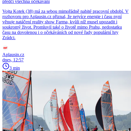
předčí všechna očekávání
Vojta Kotek (38) má za sebou mimořádně nabité pracovní období. V
rozhovoru pro Aplausin.cz přiznal, že nejvíce energie i času nyní
věnuje natáčení reality show Farma, kvůli níž musel upozadit i
soukromý život. Promluvil také o životě mimo Prahu, nedostatku
času na dovolenou i o očekáváních od nové řady populární hry
Zrádci.
Aplausin.cz
dnes, 12:57
3 min