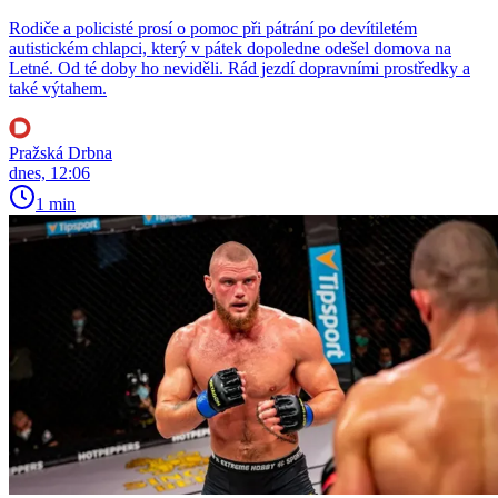
Rodiče a policisté prosí o pomoc při pátrání po devítiletém
autistickém chlapci, který v pátek dopoledne odešel domova na
Letné. Od té doby ho neviděli. Rád jezdí dopravními prostředky a
také výtahem.
Pražská Drbna
dnes, 12:06
1 min