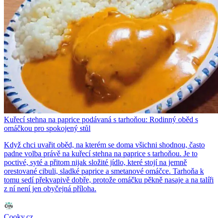
Kuřecí stehna na paprice podávaná s tarhoňou: Rodinný oběd s
omáčkou pro spokojený stůl
Když chci uvařit oběd, na kterém se doma všichni shodnou, často
padne volba právě na kuřecí stehna na paprice s tarhoňou. Je to
poctivé, syté a přitom nijak složité jídlo, které stojí na jemně
orestované cibuli, sladké paprice a smetanové omáčce. Tarhoňa k
tomu sedí překvapivě dobře, protože omáčku pěkně nasaje a na talíři
z ní není jen obyčejná příloha.
Cooky.cz