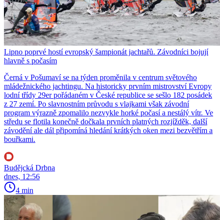
Lipno poprvé hostí evropský šampionát jachtařů. Závodníci bojují
hlavně s počasím
Černá v Pošumaví se na týden proměnila v centrum světového
mládežnického jachtingu. Na historicky prvním mistrovství Evropy
lodní třídy 29er pořádaném v České republice se sešlo 182 posádek
z 27 zemí. Po slavnostním průvodu s vlajkami však závodní
program výrazně zpomalilo nezvykle horké počasí a nestálý vítr. Ve
středu se flotila konečně dočkala prvních platných rozjížděk, další
závodění ale dál připomíná hledání krátkých oken mezi bezvětřím a
bouřkami.
Budějcká Drbna
dnes, 12:56
4 min