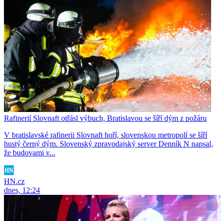
Rafinerií Slovnaft otřásl výbuch, Bratislavou se šíří dým z požáru
V bratislavské rafinerii Slovnaft hoří, slovenskou metropolí se šíří
hustý černý dým. Slovenský zpravodajský server Denník N napsal,
že budovami v...
HN.cz
dnes, 12:24