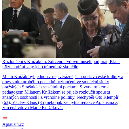
Rozloučení s Knížákem: Zdrcenou vdovu museli podpírat, Klaus
přiznal přání, aby jeho trápení už skončilo
Milan Knížák byl jednou z nejsvéráznějších postav české kultury a
dnes s ním proběhlo poslední rozloučení ve smuteční síni v
pražských Strašnicích se státními poctami. S výtvarníkem a
pedagogem Milanem Knížákem se přijelo rozloučit spoustu
známých osobností i z vrcholné politiky. Nechyběl Oto Klempíř
(63), Václav Klaus (85) nebo jak zachytila redakce Aplausin.cz,
zdrcená vdova Marie Knížáková.
Aplausin.cz