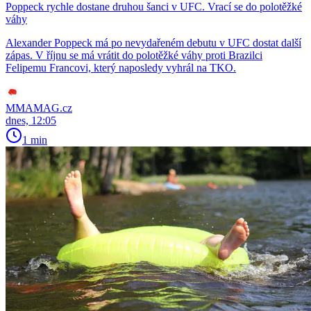
Poppeck rychle dostane druhou šanci v UFC. Vrací se do polotěžké
váhy
Alexander Poppeck má po nevydařeném debutu v UFC dostat další
zápas. V říjnu se má vrátit do polotěžké váhy proti Brazilci
Felipemu Francovi, který naposledy vyhrál na TKO.
MMAMAG.cz
dnes, 12:05
1 min