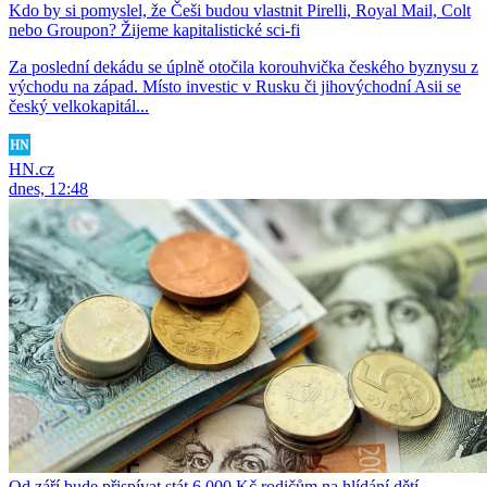
Kdo by si pomyslel, že Češi budou vlastnit Pirelli, Royal Mail, Colt
nebo Groupon? Žijeme kapitalistické sci-fi
Za poslední dekádu se úplně otočila korouhvička českého byznysu z
východu na západ. Místo investic v Rusku či jihovýchodní Asii se
český velkokapitál...
HN.cz
dnes, 12:48
Od září bude přispívat stát 6 000 Kč rodičům na hlídání dětí