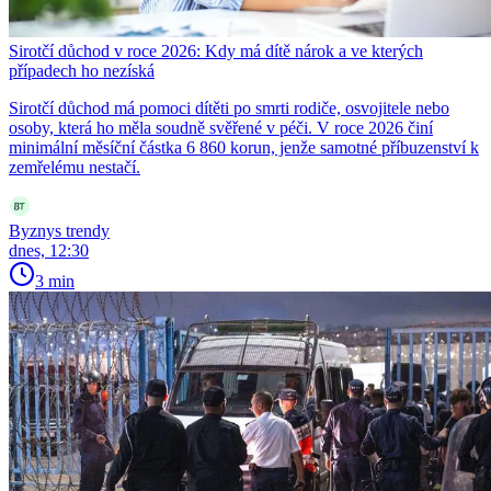
Sirotčí důchod v roce 2026: Kdy má dítě nárok a ve kterých
případech ho nezíská
Sirotčí důchod má pomoci dítěti po smrti rodiče, osvojitele nebo
osoby, která ho měla soudně svěřené v péči. V roce 2026 činí
minimální měsíční částka 6 860 korun, jenže samotné příbuzenství k
zemřelému nestačí.
Byznys trendy
dnes, 12:30
3 min