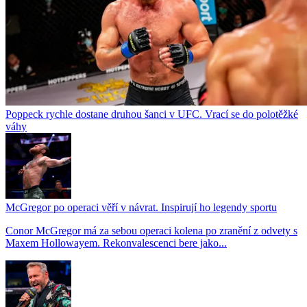
Poppeck rychle dostane druhou šanci v UFC. Vrací se do polotěžké
váhy
McGregor po operaci věří v návrat. Inspirují ho legendy sportu
Conor McGregor má za sebou operaci kolena po zranění z odvety s
Maxem Hollowayem. Rekonvalescenci bere jako...