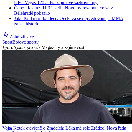
UFC Vegas 120 a dva zajímavé sázkové tipy
Čepo i Klein v UFC padli. Novotný rozebral, co se v
Bělehradě pokazilo
Jake Paul míří do klece. Očekává se nejsledovanější MMA
zápas historie
Zobrazit více
Sport
Bojové sporty
Vybrali jsme pro vás
Magazíny a zajímavosti
Vojta Kotek otevřeně o Zrádcích: Láká mě role Zrádce! Nová řada