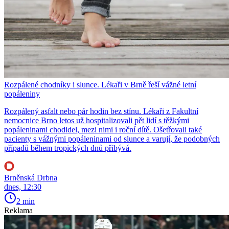
Rozpálené chodníky i slunce. Lékaři v Brně řeší vážné letní
popáleniny
Rozpálený asfalt nebo pár hodin bez stínu. Lékaři z Fakultní
nemocnice Brno letos už hospitalizovali pět lidí s těžkými
popáleninami chodidel, mezi nimi i roční dítě. Ošetřovali také
pacienty s vážnými popáleninami od slunce a varují, že podobných
případů během tropických dnů přibývá.
Brněnská Drbna
dnes, 12:30
2 min
Reklama