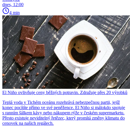
dnes, 12:00
4 min
El Niño ovlivňuje ceny běžných potravin. Zdražuje přes 20 výrobků
Teplá voda v Tichém oceánu rozehrává nebezpečnou partii, jejíž
konec pocítíte přímo ve své peněžence. El Niño si málokdo spojuje
s ranním šálkem kávy nebo nákupem rýže v českém supermarketu.
Přesto existuje neviditelný řetězec, který promítá změny klimatu do
cenovek na našich regálech.