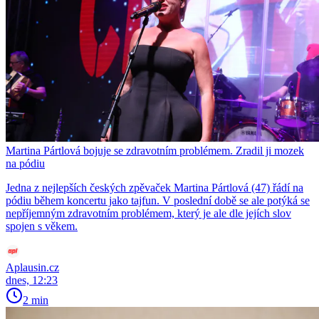
Martina Pártlová bojuje se zdravotním problémem. Zradil ji mozek
na pódiu
Jedna z nejlepších českých zpěvaček Martina Pártlová (47) řádí na
pódiu během koncertu jako tajfun. V poslední době se ale potýká se
nepříjemným zdravotním problémem, který je ale dle jejích slov
spojen s věkem.
Aplausin.cz
dnes, 12:23
2 min