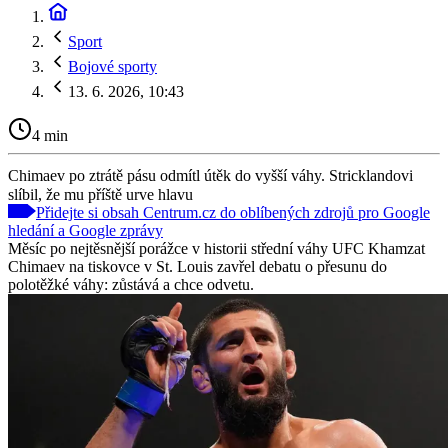
Sport
Bojové sporty
13. 6. 2026, 10:43
4 min
Chimaev po ztrátě pásu odmítl útěk do vyšší váhy. Stricklandovi
slíbil, že mu příště urve hlavu
Přidejte si obsah Centrum.cz do oblíbených zdrojů pro Google
hledání a Google zprávy
Měsíc po nejtěsnější porážce v historii střední váhy UFC Khamzat
Chimaev na tiskovce v St. Louis zavřel debatu o přesunu do
polotěžké váhy: zůstává a chce odvetu.