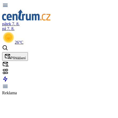
pátek 7. 8.
pá 7. 8.
26°C
Přihlášení
Reklama