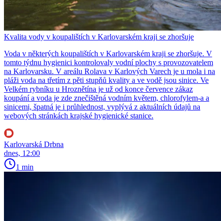
Kvalita vody v koupalištích v Karlovarském kraji se zhoršuje
Voda v některých koupalištích v Karlovarském kraji se zhoršuje. V
tomto týdnu hygienici kontrolovaly vodní plochy s provozovatelem
na Karlovarsku. V areálu Rolava v Karlových Varech je u mola i na
pláži voda na třetím z pěti stupňů kvality a ve vodě jsou sinice. Ve
Velkém rybníku u Hroznětína je už od konce července zákaz
koupání a voda je zde znečištěná vodním květem, chlorofylem-a a
sinicemi, špatná je i průhlednost, vyplývá z aktuálních údajů na
webových stránkách krajské hygienické stanice.
Karlovarská Drbna
dnes, 12:00
1 min