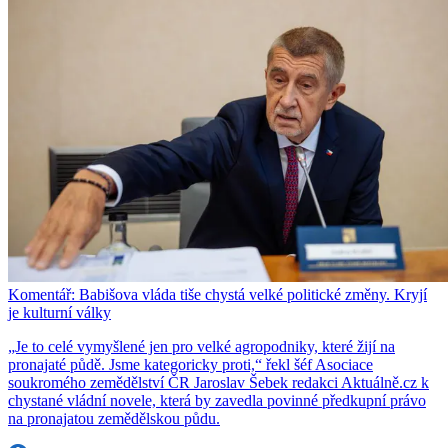
Komentář: Babišova vláda tiše chystá velké politické změny. Kryjí
je kulturní války
„Je to celé vymyšlené jen pro velké agropodniky, které žijí na
pronajaté půdě. Jsme kategoricky proti,“ řekl šéf Asociace
soukromého zemědělství ČR Jaroslav Šebek redakci Aktuálně.cz k
chystané vládní novele, která by zavedla povinné předkupní právo
na pronajatou zemědělskou půdu.