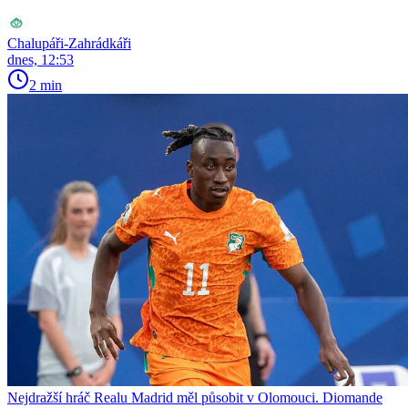
Chalupáři-Zahrádkáři
dnes, 12:53
2 min
Nejdražší hráč Realu Madrid měl působit v Olomouci. Diomande