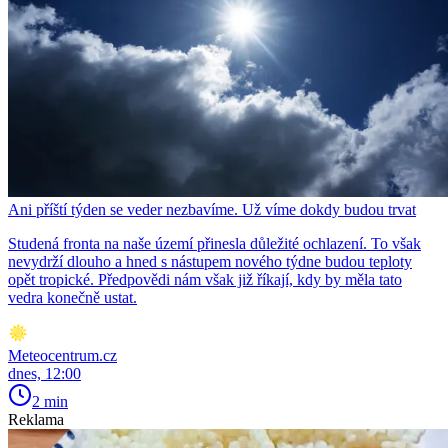
Ani příští týden se veder nezbavíme. Už víme dokdy budou trvat
Studená fronta na naše území přinesla důležité ochlazení. To však
nevydrží dlouho a hned s nástupem nového týdne budou teploty
opět tropické. Předpovědi nám však již říkají, kdy by měla tato
vedra konečně ustat.
Meteocentrum.cz
dnes, 12:00
2 min
Reklama