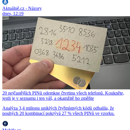
Aktuálně.cz - Názory
dnes, 12:19
20 nejčastějších PINů odemkne čtvrtinu všech telefonů. Koukněte,
jestli je v seznamu i ten váš, a okamžitě ho změňte
Analýza 3,4 milionu uniklých čtyřmístných kódů odhalila, že
pouhých 20 kombinací pokrývá 27 % všech PINů ve vzorku.