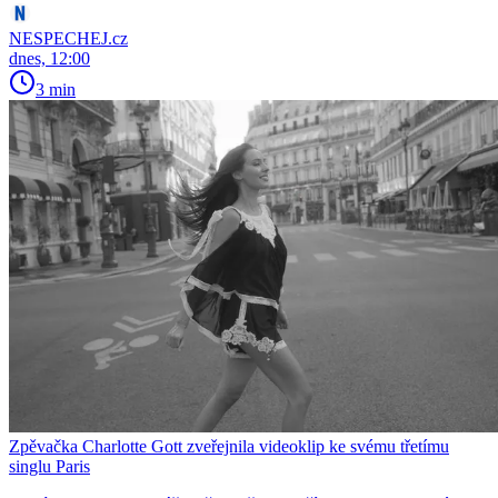
NESPECHEJ.cz
dnes, 12:00
3 min
Zpěvačka Charlotte Gott zveřejnila videoklip ke svému třetímu
singlu Paris