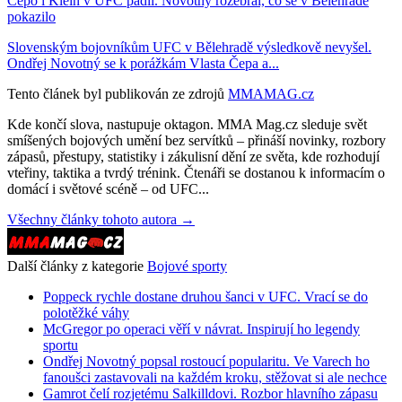
Čepo i Klein v UFC padli. Novotný rozebral, co se v Bělehradě
pokazilo
Slovenským bojovníkům UFC v Bělehradě výsledkově nevyšel.
Ondřej Novotný se k porážkám Vlasta Čepa a...
Tento článek byl publikován ze zdrojů
MMAMAG.cz
Kde končí slova, nastupuje oktagon. MMA Mag.cz sleduje svět
smíšených bojových umění bez servítků – přináší novinky, rozbory
zápasů, přestupy, statistiky i zákulisní dění ze světa, kde rozhodují
vteřiny, taktika a tvrdý trénink. Čtenáři se dostanou k informacím o
domácí i světové scéně – od UFC...
Všechny články tohoto autora →
Další články z kategorie
Bojové sporty
Poppeck rychle dostane druhou šanci v UFC. Vrací se do
polotěžké váhy
McGregor po operaci věří v návrat. Inspirují ho legendy
sportu
Ondřej Novotný popsal rostoucí popularitu. Ve Varech ho
fanoušci zastavovali na každém kroku, stěžovat si ale nechce
Gamrot čelí rozjetému Salkilldovi. Rozbor hlavního zápasu