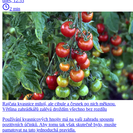
dnes, 12:53
2 min
Rajčata kvasnice milují, ale cibule a česnek po nich měknou.
Většina zahrádkářů zalévá droždím všechno bez rozdílu
Používání kvasnicových hnojiv má na vaši zahradu spoustu
pozitivních účinků. Aby tomu tak však skutečně bylo, musíte
pamatovat na tato jednoduchá pravidla.