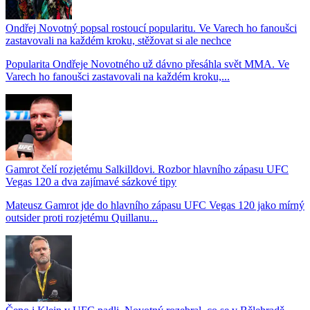
Ondřej Novotný popsal rostoucí popularitu. Ve Varech ho fanoušci
zastavovali na každém kroku, stěžovat si ale nechce
Popularita Ondřeje Novotného už dávno přesáhla svět MMA. Ve
Varech ho fanoušci zastavovali na každém kroku,...
Gamrot čelí rozjetému Salkilldovi. Rozbor hlavního zápasu UFC
Vegas 120 a dva zajímavé sázkové tipy
Mateusz Gamrot jde do hlavního zápasu UFC Vegas 120 jako mírný
outsider proti rozjetému Quillanu...