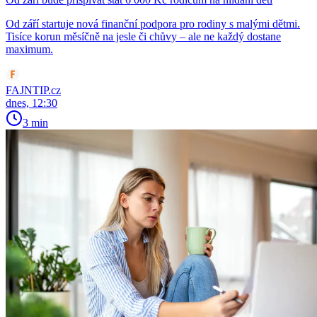
Od září startuje nová finanční podpora pro rodiny s malými dětmi.
Tisíce korun měsíčně na jesle či chůvy – ale ne každý dostane
maximum.
FAJNTIP.cz
dnes, 12:30
3 min