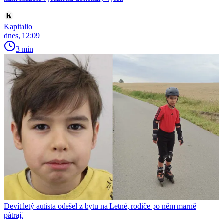
Kapitalio
dnes, 12:09
3 min
Devítiletý autista odešel z bytu na Letné, rodiče po něm marně
pátrají