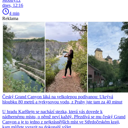
Mobify.cz
dnes, 12:16
4 min
Reklama
Český Grand Canyon láká na velkolepou podívanou: Ukrývá
hloubku 80 metrů a tyrkysovou vodu, z Prahy jste tam za 40 minut
U hradu Karlštejn se nachází stezka, která vás dovede k
nádhernému místu, o němž neví každý. Přezdívá se mu český Grand
Canyon a je to jedno z nejkrásnějších míst ve Středočeském kraji,
kam můžete vyrazit na dokonalý výlet.