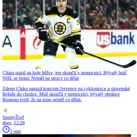
Chára srazil na kole běžce, ten skončil v nemocnici. Bývalý hráč
NHL se brání: Neměl na stezce co dělat
Zdeno Chára narazil koncem července na cyklostezce u slovenské
Beluše do chodce. Muž skončil v nemocnici, bývalý obránce
Bostonu tvrdí, že na trase neměl co dělat.
SportyŽivě
dnes, 12:28
3 min