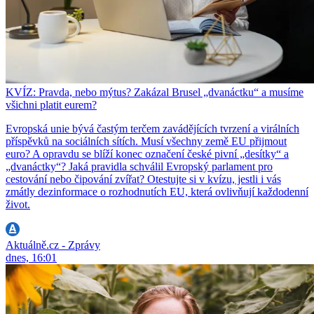
KVÍZ: Pravda, nebo mýtus? Zakázal Brusel „dvanáctku“ a musíme
všichni platit eurem?
Evropská unie bývá častým terčem zavádějících tvrzení a virálních
příspěvků na sociálních sítích. Musí všechny země EU přijmout
euro? A opravdu se blíží konec označení české pivní „desítky“ a
„dvanáctky“? Jaká pravidla schválil Evropský parlament pro
cestování nebo čipování zvířat? Otestujte si v kvízu, jestli i vás
zmátly dezinformace o rozhodnutích EU, která ovlivňují každodenní
život.
Aktuálně.cz - Zprávy
dnes, 16:01