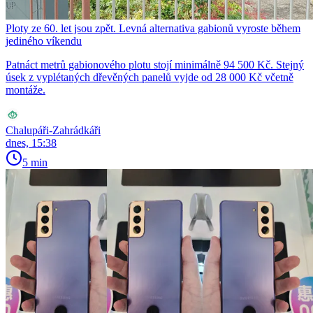
Ploty ze 60. let jsou zpět. Levná alternativa gabionů vyroste během
jediného víkendu
Patnáct metrů gabionového plotu stojí minimálně 94 500 Kč. Stejný
úsek z vyplétaných dřevěných panelů vyjde od 28 000 Kč včetně
montáže.
Chalupáři-Zahrádkáři
dnes, 15:38
5 min