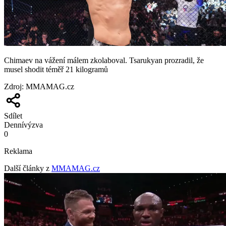
Chimaev na vážení málem zkolaboval. Tsarukyan prozradil, že
musel shodit téměř 21 kilogramů
Zdroj
:
MMAMAG.cz
Sdílet
Denní
výzva
0
Reklama
Další články z
MMAMAG.cz