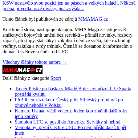
KSW nestavělo svou pozici jen na pásech a velkých halách. Některá
jména přivedla nové diváky, jiná zvýšila...
Tento článek byl publikován ze zdrojů
MMAMAG.cz
Kde končí slova, nastupuje oktagon. MMA Mag.cz sleduje svět
smíšených bojových umění bez servítků – přináší novinky, rozbory
zápasů, přestupy, statistiky i zákulisní dění ze světa, kde rozhodují
vteřiny, taktika a tvrdý trénink. Čtenáři se dostanou k informacím o
domácí i světové scéně – od UFC...
Všechny články tohoto autora →
Další články z kategorie
Sport
Trenér Priske po fiasku v Mladé Boleslavi přiznal, že Sparta
postrádá kvalitu
Přežili jen zázrakem. Český pilot Stříteský promluvil po
ohnivé nehodě v Polsku
Kamaru Usman vládl velteru. Jeden kop změnil další roky
jeho kariéry
Šampion UFC se pustil do Ameriky. Servítky si nebral
Vémola byl první Čech v UFC. Po něm přišlo dalších pět
jmen