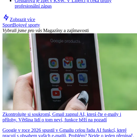
Gelnarová je zpět v KSW. V Liberci ji čeká druhý
profesionální zápas
Zobrazit více
Sport
Bojové sporty
Vybrali jsme pro vás
Magazíny a zajímavosti
Zkontrolujte si soukromí, Gmail zapnul AI, která čte e-maily i
přílohy. Většina lidí o tom neví, funkce běží na pozadí
Google v roce 2026 spustil v Gmailu celou řadu AI funkcí, které
pracují s obsahem vašich e-mailů. Problém? Nejde o jeden přepínač,