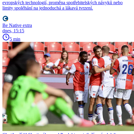
evropských technologií, proměna spotřebitelských návyků nebo
limity spoléhání na jednoduchá a lákavá tvrzení.
Be Native extra
dnes, 15:15
5 min