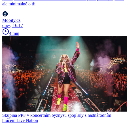
ale minimálně o tři.
Mobify.cz
dnes, 16:17
4 min
Skupina PPF v koncertním byznysu spojí síly s nadnárodním
hráčem Live Nation