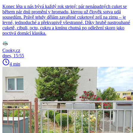
Konec léta u nás bývá každý rok stejný: pár nenápadných cuket se
během pár dnů promění v hromadu, kterou už člověk sotva udá
sousedům. Právě tehdy dělám zavařené cuketové zelí na zimu – je
levné, jednoduché a překvapivě všestranné. Díky hrubě nastrouhané
cuketě, cibuli, octu, cukru a kmínu chutná po odležení skoro jako
poctivá domácí klasika.
Cooky.cz
dnes, 15:55
4 min