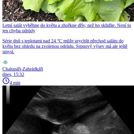
Letní salát vyběhne do květu a zhořkne dřív, než ho sklidíte. Není to
jen chyba odrůdy
Série dnů s teplotami nad 24 °C může urychlit přechod salátu do
květu bez ohledu na zvolenou odrůdu. Srpnový výsev má ale ještě
smysl.
Chalupáři-Zahrádkáři
dnes, 15:32
4 min