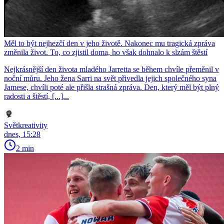
Měl to být nejhezčí den v jeho životě. Nakonec mu tragická zpráva
změnila život. To, co zjistil doma, ho však dohnalo k slzám štěstí
Nejkrásnější den života mladého Jarretta se během chvíle přeměnil v
noční můru. Jeho žena Sarri na svět přivedla jejich společného syna
Jamese, chvíli poté ale přišla strašná zpráva. Den, který měl být plný
radosti a štěstí, [...]...
Světkreativity
dnes, 15:28
2 min