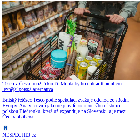
Tesco v Česku možná končí. Mohla by ho nahradit mnohem
levnější polská alternativa
Britský řetězec Tesco podle spekulací zvažuje odchod ze střední
Evropy. Analytici vidí jako nejpravděpodobnějšího nástupce
polskou Biedronku, která už expanduje na Slovensku a je mezi
Čechy oblíbená.
NESPECHEJ.cz