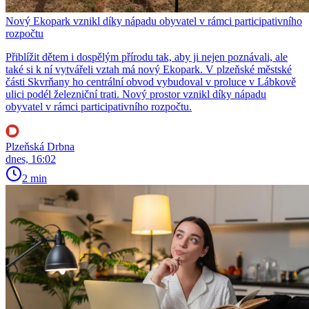
Nový Ekopark vznikl díky nápadu obyvatel v rámci participativního
rozpočtu
Přiblížit dětem i dospělým přírodu tak, aby ji nejen poznávali, ale
také si k ní vytvářeli vztah má nový Ekopark. V plzeňské městské
části Skvrňany ho centrální obvod vybudoval v proluce v Lábkově
ulici podél železniční trati. Nový prostor vznikl díky nápadu
obyvatel v rámci participativního rozpočtu.
Plzeňská Drbna
dnes, 16:02
2 min