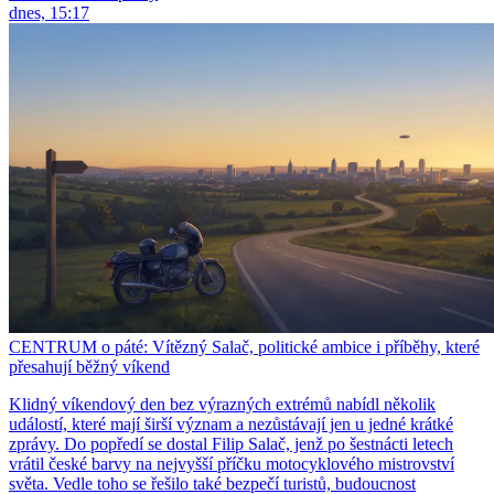
dnes, 15:17
CENTRUM o páté: Vítězný Salač, politické ambice i příběhy, které
přesahují běžný víkend
Klidný víkendový den bez výrazných extrémů nabídl několik
událostí, které mají širší význam a nezůstávají jen u jedné krátké
zprávy. Do popředí se dostal Filip Salač, jenž po šestnácti letech
vrátil české barvy na nejvyšší příčku motocyklového mistrovství
světa. Vedle toho se řešilo také bezpečí turistů, budoucnost