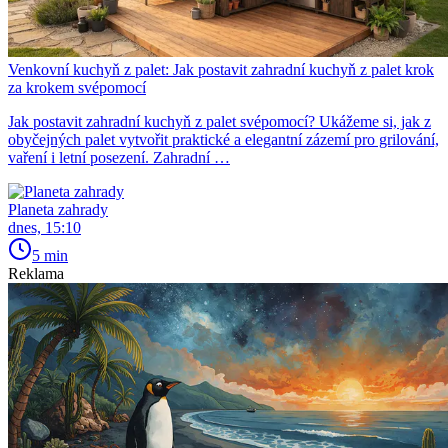
Venkovní kuchyň z palet: Jak postavit zahradní kuchyň z palet krok
za krokem svépomocí
Jak postavit zahradní kuchyň z palet svépomocí? Ukážeme si, jak z
obyčejných palet vytvořit praktické a elegantní zázemí pro grilování,
vaření i letní posezení. Zahradní …
Planeta zahrady
dnes, 15:10
5 min
Reklama