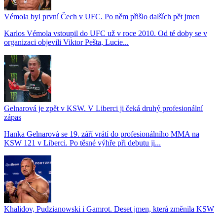
Vémola byl první Čech v UFC. Po něm přišlo dalších pět jmen
Karlos Vémola vstoupil do UFC už v roce 2010. Od té doby se v
organizaci objevili Viktor Pešta, Lucie...
Gelnarová je zpět v KSW. V Liberci ji čeká druhý profesionální
zápas
Hanka Gelnarová se 19. září vrátí do profesionálního MMA na
KSW 121 v Liberci. Po těsné výhře při debutu ji...
Khalidov, Pudzianowski i Gamrot. Deset jmen, která změnila KSW