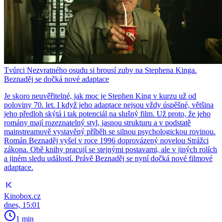
Tvůrci Nezvratného osudu si brousí zuby na Stephena Kinga.
Beznaděj se dočká nové adaptace
Je skoro neuvěřitelné, jak moc je Stephen King v kurzu už od
poloviny 70. let. I když jeho adaptace nejsou vždy úspěšné, většina
jeho předloh skýtá i tak potenciál na slušný film. Už proto, že jeho
romány mají rozeznatelný styl, jasnou strukturu a v podstatě
mainstreamově vystavěný příběh se silnou psychologickou rovinou.
Román Beznaděj vyšel v roce 1996 doprovázený novelou Strážci
zákona. Obě knihy pracují se stejnými postavami, ale v jiných rolích
a jiném sledu událostí. Právě Beznaděj se nyní dočká nové filmové
adaptace.
Kinobox.cz
dnes, 15:01
1 min