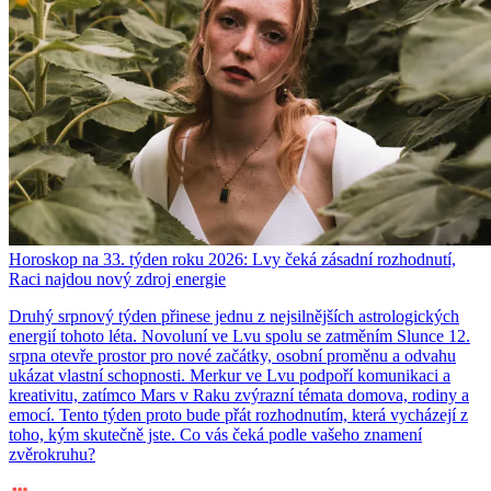
Horoskop na 33. týden roku 2026: Lvy čeká zásadní rozhodnutí,
Raci najdou nový zdroj energie
Druhý srpnový týden přinese jednu z nejsilnějších astrologických
energií tohoto léta. Novoluní ve Lvu spolu se zatměním Slunce 12.
srpna otevře prostor pro nové začátky, osobní proměnu a odvahu
ukázat vlastní schopnosti. Merkur ve Lvu podpoří komunikaci a
kreativitu, zatímco Mars v Raku zvýrazní témata domova, rodiny a
emocí. Tento týden proto bude přát rozhodnutím, která vycházejí z
toho, kým skutečně jste. Co vás čeká podle vašeho znamení
zvěrokruhu?