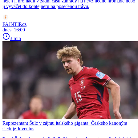
nejen ji hromadit v zadní části zahrady na nevzhledné hromadě nebo
ji vyvážet do kontejneru na posečenou trávu.
FAJNTIP.cz
dnes, 16:00
3 min
Reprezentant Šulc v zájmu italského giganta. Českého kanonýra
sleduje Juventus