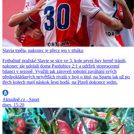
Slavia trpěla, nakonec je přece jen v trháku
Fotbalisté pražské Slavie se sice ve 3. kole první ligy herně trápili,
nakonec ale udolali doma Pardubice 2:1 a udrželi stoprocentní
bilanci v sezoně. Využili tak zároveň sobotní zaváhání svých
předpokládaných největších rivalů v boji o titul, na Spartu tak už po
třech kolech mají náskok šesti bodů, na Plzeň dokonce sedm.
Aktuálně.cz - Sport
dnes, 15:20