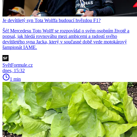
Je devítiletý syn Tota Wolffa budoucí hvězdou F1?
Šéf Mercedesu Toto Wolff se rozpovídal o svém osobním životě a
popsal, jak hledá rovnováhu mezi ambicemi a radostí svého
devítiletého syna Jacka, který v současné době vede motokárový
šampionát IAME.
SvětFormule.cz
dnes, 15:32
1 min