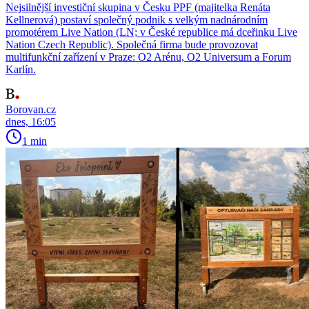
Nejsilnější investiční skupina v Česku PPF (majitelka Renáta
Kellnerová) postaví společný podnik s velkým nadnárodním
promotérem Live Nation (LN; v České republice má dceřinku Live
Nation Czech Republic). Společná firma bude provozovat
multifunkční zařízení v Praze: O2 Arénu, O2 Universum a Forum
Karlín.
Borovan.cz
dnes, 16:05
1 min