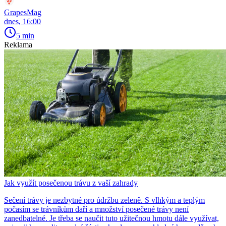
GrapesMag
dnes, 16:00
5 min
Reklama
Jak využít posečenou trávu z vaší zahrady
Sečení trávy je nezbytné pro údržbu zeleně. S vlhkým a teplým
počasím se trávníkům daří a množství posečené trávy není
zanedbatelné. Je třeba se naučit tuto užitečnou hmotu dále využívat,