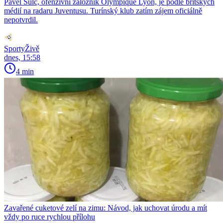
Pavel Šulc, ofenzivní záložník Olympique Lyon, je podle britských
médií na radaru Juventusu. Turínský klub zatím zájem oficiálně
nepotvrdil.
SportyŽivě
dnes, 15:58
4 min
Zavařené cuketové zelí na zimu: Návod, jak uchovat úrodu a mít
vždy po ruce rychlou přílohu