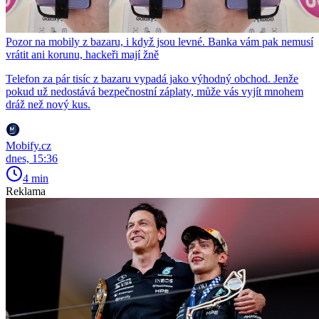
Pozor na mobily z bazaru, i když jsou levné. Banka vám pak nemusí
vrátit ani korunu, hackeři mají žně
Telefon za pár tisíc z bazaru vypadá jako výhodný obchod. Jenže
pokud už nedostává bezpečnostní záplaty, může vás vyjít mnohem
dráž než nový kus.
Mobify.cz
dnes, 15:36
4 min
Reklama