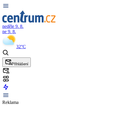
neděle 9. 8.
ne 9. 8.
32°C
Přihlášení
Reklama