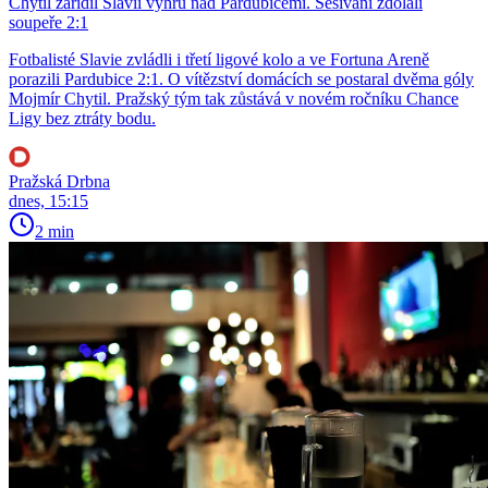
Chytil zařídil Slavii výhru nad Pardubicemi. Sešívaní zdolali
soupeře 2:1
Fotbalisté Slavie zvládli i třetí ligové kolo a ve Fortuna Areně
porazili Pardubice 2:1. O vítězství domácích se postaral dvěma góly
Mojmír Chytil. Pražský tým tak zůstává v novém ročníku Chance
Ligy bez ztráty bodu.
Pražská Drbna
dnes, 15:15
2 min