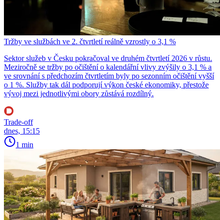
Tržby ve službách ve 2. čtvrtletí reálně vzrostly o 3,1 %
Sektor služeb v Česku pokračoval ve druhém čtvrtletí 2026 v růstu.
Meziročně se tržby po očištění o kalendářní vlivy zvýšily o 3,1 % a
ve srovnání s předchozím čtvrtletím byly po sezonním očištění vyšší
o 1 %. Služby tak dál podporují výkon české ekonomiky, přestože
vývoj mezi jednotlivými obory zůstává rozdílný.
Trade-off
dnes, 15:15
1 min