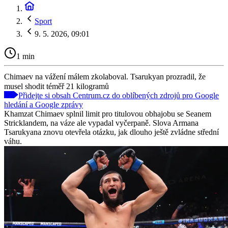
Sport
9. 5. 2026, 09:01
1 min
Chimaev na vážení málem zkolaboval. Tsarukyan prozradil, že
musel shodit téměř 21 kilogramů
Přidejte si obsah Centrum.cz do oblíbených zdrojů pro Google
hledání a Google zprávy
Khamzat Chimaev splnil limit pro titulovou obhajobu se Seanem
Stricklandem, na váze ale vypadal vyčerpaně. Slova Armana
Tsarukyana znovu otevřela otázku, jak dlouho ještě zvládne střední
váhu.