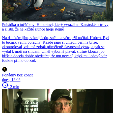
Pohádka o tučňákovi Hubertovi, který vyrazil na Kanárské ostrovy
a zjistil, že ne každé slunce hřeje stejně
Na dalekém jihu, v kraji ledu, sněhu a větru, žil tučňák Hubert. Byl
to tučňák velmi pořádný. Každé ráno si uhladil peří na břiše,
zkontroloval, zda má zobák přiměřeně slavnostní výraz, a pak se
vydal k moři na snídani. Uměl výborně plavat, slušně klouzat po
břiše a docela dobře předstírat, že mu nevadí, když mu ledový vítr
foukne přímo do zad.
Pohádky bez konce
dnes, 15:05
12 min