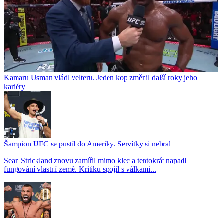
Kamaru Usman vládl velteru. Jeden kop změnil další roky jeho
kariéry
Šampion UFC se pustil do Ameriky. Servítky si nebral
Sean Strickland znovu zamířil mimo klec a tentokrát napadl
fungování vlastní země. Kritiku spojil s válkami...