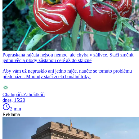
Popraskaná rajčata nejsou nemoc, ale chyba v zálivce. Stačí změnit
jednu věc a plody zůstanou celé až do sklizně
Aby vám už neprasklo ani jedno rajče, naučte se tomuto problému
předcházet. Mnohdy stačí zcela banální triky.
Chalupáři-Zahrádkáři
dnes, 15:20
2 min
Reklama