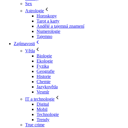
Sex
Astrologie
Horoskopy
Tarot a karty
Andělé a tajemná znamení
Numerologie
Tajemno
Zajímavosti
Věda
Biologie
Ekologie
Fyzika
Geografie
Historie
Chemie
Jazykověda
Vesmír
IT a technologie
Digital
Mobil
Technologie
Trendy
True crime