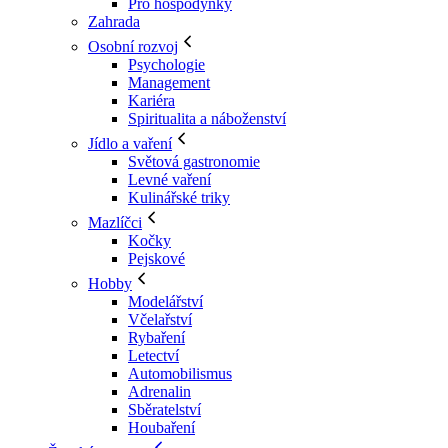
Pro hospodyňky
Zahrada
Osobní rozvoj
Psychologie
Management
Kariéra
Spiritualita a náboženství
Jídlo a vaření
Světová gastronomie
Levné vaření
Kulinářské triky
Mazlíčci
Kočky
Pejskové
Hobby
Modelářství
Včelařství
Rybaření
Letectví
Automobilismus
Adrenalin
Sběratelství
Houbaření