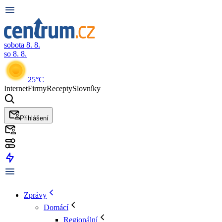
sobota 8. 8.
so 8. 8.
25°C
Internet
Firmy
Recepty
Slovníky
Přihlášení
Zprávy
Domácí
Regionální