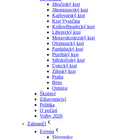
Jihočeský kraj
Jihomoravský kraj
Karlovarský kraj
Kraj Vysočina
Králověhradecký kraj
Liberecký kraj
Moravskoslezský kraj
Olomoucký kraj
Pardubický kraj
Plzeňský kraj
Středočeský kraj
Ústecký kraj
Zlínský kraj
Praha
Brno
Ostrava
Školství
Zdravotnictví
Politika
O počasí
Volby 2026
Zahraničí
Evropa
Slovensko