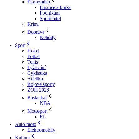
Ekonomika
Finance a burza
Podnikání
Spotřebitel
Krimi
Doprava
Nehody
Sport
Hokej
Fotbal
Tenis
Lyžování
Cyklistika
Atletika
Bojové sporty
ZOH 2026
Basketbal
NBA
Motosport
F1
Auto-moto
Elektromobily
Kultura