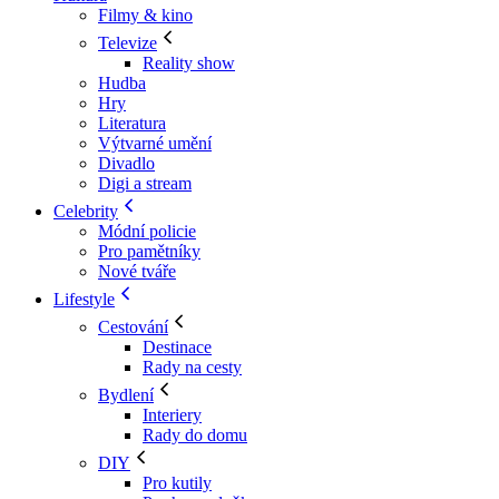
Filmy & kino
Televize
Reality show
Hudba
Hry
Literatura
Výtvarné umění
Divadlo
Digi a stream
Celebrity
Módní policie
Pro pamětníky
Nové tváře
Lifestyle
Cestování
Destinace
Rady na cesty
Bydlení
Interiery
Rady do domu
DIY
Pro kutily