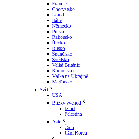
Francie
Chorvatsko
Island
Itálie
Německo
Polsko
Rakousko
Řecko
Rusko
Španělsko
Švédsko
Velká Británie
Rumunsko
Válka na Ukrajině
Maďarsko
Svět
USA
Blízký východ
Izrael
Palestina
Asie
Čína
Jižní Korea