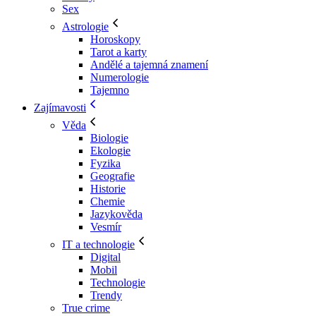
Sex
Astrologie
Horoskopy
Tarot a karty
Andělé a tajemná znamení
Numerologie
Tajemno
Zajímavosti
Věda
Biologie
Ekologie
Fyzika
Geografie
Historie
Chemie
Jazykověda
Vesmír
IT a technologie
Digital
Mobil
Technologie
Trendy
True crime