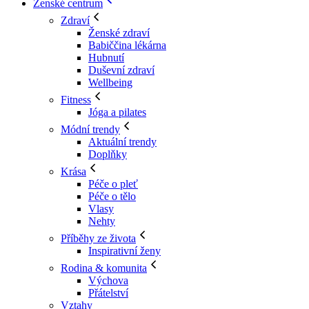
Ženské centrum
Zdraví
Ženské zdraví
Babiččina lékárna
Hubnutí
Duševní zdraví
Wellbeing
Fitness
Jóga a pilates
Módní trendy
Aktuální trendy
Doplňky
Krása
Péče o pleť
Péče o tělo
Vlasy
Nehty
Příběhy ze života
Inspirativní ženy
Rodina & komunita
Výchova
Přátelství
Vztahy