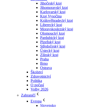
Jihočeský kraj
Jihomoravský kraj
Karlovarský kraj
Kraj Vysočina
Králověhradecký kraj
Liberecký kraj
Moravskoslezský kraj
Olomoucký kraj
Pardubický kraj
Plzeňský kraj
Středočeský kraj
Ústecký kraj
Zlínský kraj
Praha
Brno
Ostrava
Školství
Zdravotnictví
Politika
O počasí
Volby 2026
Zahraničí
Evropa
Slovensko