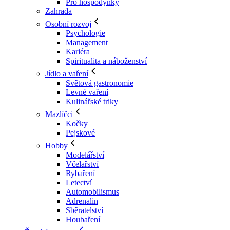
Pro hospodyňky
Zahrada
Osobní rozvoj
Psychologie
Management
Kariéra
Spiritualita a náboženství
Jídlo a vaření
Světová gastronomie
Levné vaření
Kulinářské triky
Mazlíčci
Kočky
Pejskové
Hobby
Modelářství
Včelařství
Rybaření
Letectví
Automobilismus
Adrenalin
Sběratelství
Houbaření