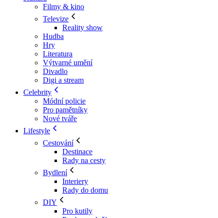
Filmy & kino
Televize
Reality show
Hudba
Hry
Literatura
Výtvarné umění
Divadlo
Digi a stream
Celebrity
Módní policie
Pro pamětníky
Nové tváře
Lifestyle
Cestování
Destinace
Rady na cesty
Bydlení
Interiery
Rady do domu
DIY
Pro kutily