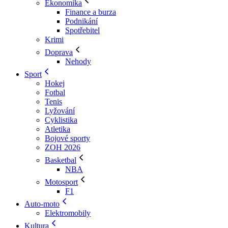
Ekonomika
Finance a burza
Podnikání
Spotřebitel
Krimi
Doprava
Nehody
Sport
Hokej
Fotbal
Tenis
Lyžování
Cyklistika
Atletika
Bojové sporty
ZOH 2026
Basketbal
NBA
Motosport
F1
Auto-moto
Elektromobily
Kultura