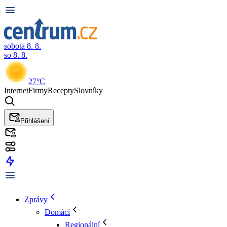
sobota 8. 8.
so 8. 8.
27°C
Internet
Firmy
Recepty
Slovníky
Přihlášení
Zprávy
Domácí
Regionální