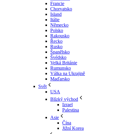
Francie
Chorvatsko
Island
Itálie
Německo
Polsko
Rakousko
Řecko
Rusko
Španělsko
Švédsko
Velká Británie
Rumunsko
Válka na Ukrajině
Maďarsko
Svět
USA
Blízký východ
Izrael
Palestina
Asie
Čína
Jižní Korea