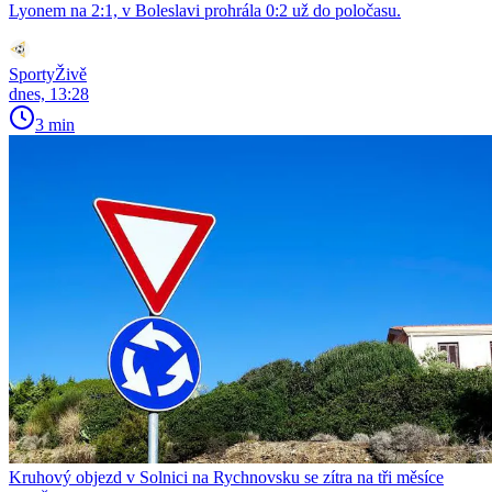
Lyonem na 2:1, v Boleslavi prohrála 0:2 už do poločasu.
SportyŽivě
dnes, 13:28
3 min
Kruhový objezd v Solnici na Rychnovsku se zítra na tři měsíce