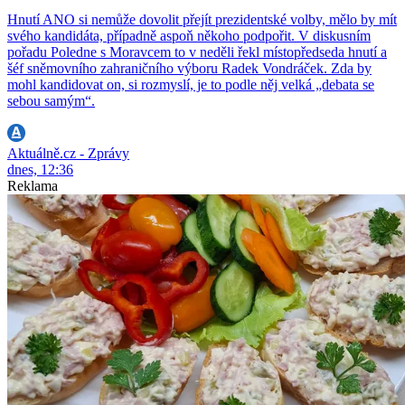
Hnutí ANO si nemůže dovolit přejít prezidentské volby, mělo by mít
svého kandidáta, případně aspoň někoho podpořit. V diskusním
pořadu Poledne s Moravcem to v neděli řekl místopředseda hnutí a
šéf sněmovního zahraničního výboru Radek Vondráček. Zda by
mohl kandidovat on, si rozmyslí, je to podle něj velká „debata se
sebou samým“.
Aktuálně.cz - Zprávy
dnes, 12:36
Reklama