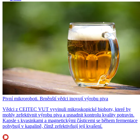
Pivní mikroroboti. Brněnští vědci inovují výrobu piva
Vědci z CEITEC VUT vyvinuli mikroskopické bioboty, které by
mohly zefektivnit výrobu piva a usnadnit kontrolu kvality potravin.
Kapsle s kvasinkami a magnetickými částicemi se během fermentace
pohybují v kapalině, čímž zefektivňují její kvašení.