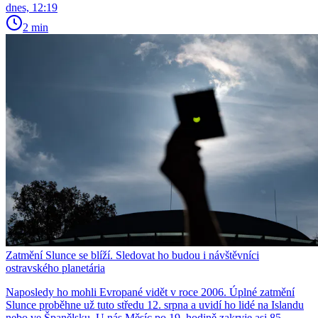
dnes, 12:19
2 min
Zatmění Slunce se blíží. Sledovat ho budou i návštěvníci
ostravského planetária
Naposledy ho mohli Evropané vidět v roce 2006. Úplné zatmění
Slunce proběhne už tuto středu 12. srpna a uvidí ho lidé na Islandu
nebo ve Španělsku. U nás Měsíc po 19. hodině zakryje asi 85