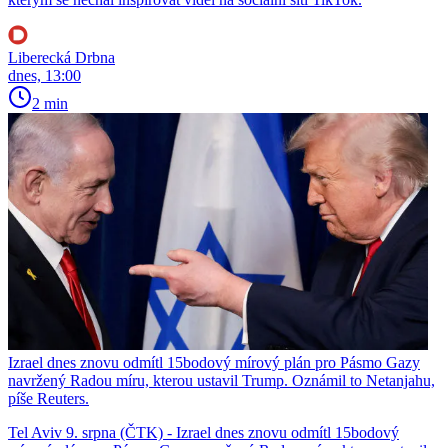
Liberecká Drbna
dnes, 13:00
2 min
Izrael dnes znovu odmítl 15bodový mírový plán pro Pásmo Gazy
navržený Radou míru, kterou ustavil Trump. Oznámil to Netanjahu,
píše Reuters.
Tel Aviv 9. srpna (ČTK) - Izrael dnes znovu odmítl 15bodový