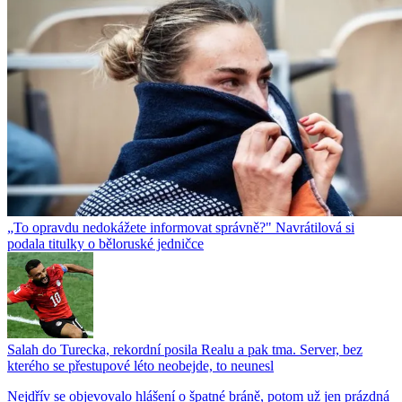
„To opravdu nedokážete informovat správně?" Navrátilová si
podala titulky o běloruské jedničce
Salah do Turecka, rekordní posila Realu a pak tma. Server, bez
kterého se přestupové léto neobejde, to neunesl
Nejdřív se objevovalo hlášení o špatné bráně, potom už jen prázdná