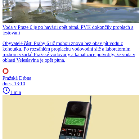
Voda v Praze 6 je po havárii opět pitná. PVK dokončily proplach a
testování
Obyvatelé části Prahy 6 už mohou znovu bez obav pít vodu z
kohoutku. Po rozsáhlém proplachu vodovodní sítě a laboratorním
rozboru vzorků Pražské vodovody a kanalizace potvrdily, že voda v
oblasti Veleslavína je opět pitná.
Pražská Drbna
dnes, 13:10
1 min