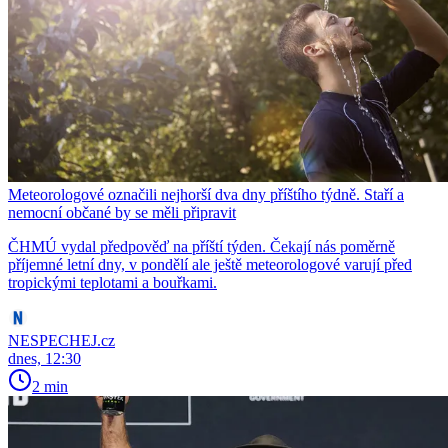
Meteorologové označili nejhorší dva dny příštího týdně. Staří a
nemocní občané by se měli připravit
ČHMÚ vydal předpověď na příští týden. Čekají nás poměrně
příjemné letní dny, v pondělí ale ještě meteorologové varují před
tropickými teplotami a bouřkami.
NESPECHEJ.cz
dnes, 12:30
2 min