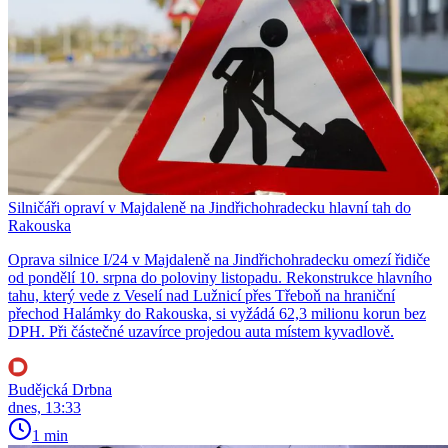
Silničáři opraví v Majdaleně na Jindřichohradecku hlavní tah do
Rakouska
Oprava silnice I/24 v Majdaleně na Jindřichohradecku omezí řidiče
od pondělí 10. srpna do poloviny listopadu. Rekonstrukce hlavního
tahu, který vede z Veselí nad Lužnicí přes Třeboň na hraniční
přechod Halámky do Rakouska, si vyžádá 62,3 milionu korun bez
DPH. Při částečné uzavírce projedou auta místem kyvadlově.
Budějcká Drbna
dnes, 13:33
1 min