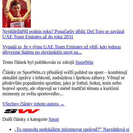
Nejdůležitější podpis roku? Pogačarův dědic Del Toro se zavázal
UAE Team Emirates až do roku 2031
Vypadá to, že v týmu UAE Team Emirates už vědí, kdo jednou
převezme štafetu po slovinském stroji na...
Tento článek byl publikován ze zdrojů
SportWin
Články ze SportWin.cz přinášejí svěží pohled na sport – kombinují
aktuální zprávy s lehkostí, nadsázkou i špetkou zábavy. Věnují se
především populárním sportům, jako je fotbal, hokej, tenis nebo
bojové sporty, ale objevují se i méně tradiční témata a kuriózní
momenty ze světa sportovního...
Všechny články tohoto autora →
Další články z kategorie
Sport
„To opravdu nedokážete informovat správně?" Navrátilová si