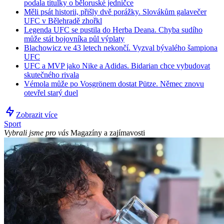
podala titulky o běloruské jedničce
Měli psát historii, přišly dvě porážky. Slovákům galavečer
UFC v Bělehradě zhořkl
Legenda UFC se pustila do Herba Deana. Chyba sudího
může stát bojovníka půl výplaty
Blachowicz ve 43 letech nekončí. Vyzval bývalého šampiona
UFC
UFC a MVP jako Nike a Adidas. Bidarian chce vybudovat
skutečného rivala
Vémola může po Vosgrönem dostat Pütze. Němec znovu
otevřel starý duel
Zobrazit více
Sport
Vybrali jsme pro vás
Magazíny a zajímavosti