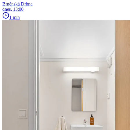
Brněnská Drbna
dnes, 13:00
1 min