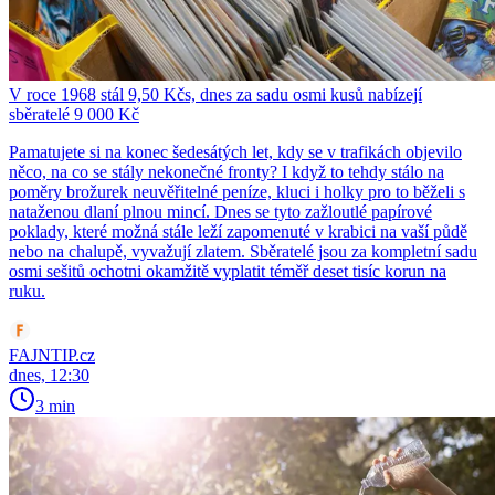
V roce 1968 stál 9,50 Kčs, dnes za sadu osmi kusů nabízejí
sběratelé 9 000 Kč
Pamatujete si na konec šedesátých let, kdy se v trafikách objevilo
něco, na co se stály nekonečné fronty? I když to tehdy stálo na
poměry brožurek neuvěřitelné peníze, kluci i holky pro to běželi s
nataženou dlaní plnou mincí. Dnes se tyto zažloutlé papírové
poklady, které možná stále leží zapomenuté v krabici na vaší půdě
nebo na chalupě, vyvažují zlatem. Sběratelé jsou za kompletní sadu
osmi sešitů ochotni okamžitě vyplatit téměř deset tisíc korun na
ruku.
FAJNTIP.cz
dnes, 12:30
3 min