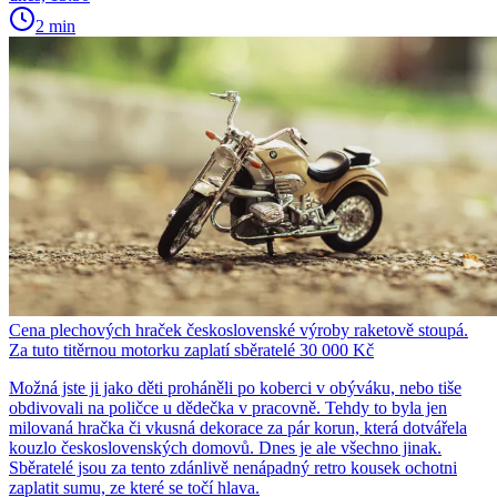
2 min
Cena plechových hraček československé výroby raketově stoupá.
Za tuto titěrnou motorku zaplatí sběratelé 30 000 Kč
Možná jste ji jako děti proháněli po koberci v obýváku, nebo tiše
obdivovali na poličce u dědečka v pracovně. Tehdy to byla jen
milovaná hračka či vkusná dekorace za pár korun, která dotvářela
kouzlo československých domovů. Dnes je ale všechno jinak.
Sběratelé jsou za tento zdánlivě nenápadný retro kousek ochotni
zaplatit sumu, ze které se točí hlava.