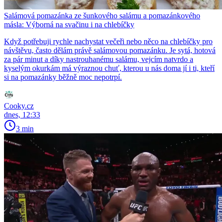
Salámová pomazánka ze šunkového salámu a pomazánkového
másla: Výborná na svačinu i na chlebíčky
Když potřebuji rychle nachystat večeři nebo něco na chlebíčky pro
návštěvu, často dělám právě salámovou pomazánku. Je sytá, hotová
za pár minut a díky nastrouhanému salámu, vejcím natvrdo a
kyselým okurkám má výraznou chuť, kterou u nás doma jí i ti, kteří
si na pomazánky běžně moc nepotrpí.
Cooky.cz
dnes, 12:33
3 min