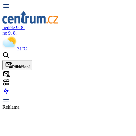
neděle 9. 8.
ne 9. 8.
31°C
Přihlášení
Reklama