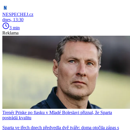
NESPECHEJ.cz
dnes, 13:30
3 min
Reklama
Trenér Priske po fiasku v Mladé Boleslavi přiznal, že Sparta
postrádá kvalitu
Sparta ve třech dnech předvedla dvě tváře: doma otočila zápas s