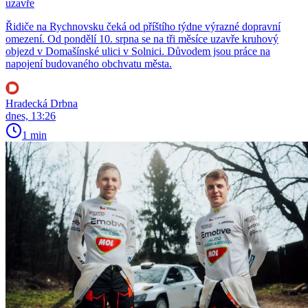
uzavře
Řidiče na Rychnovsku čeká od příštího týdne výrazné dopravní
omezení. Od pondělí 10. srpna se na tři měsíce uzavře kruhový
objezd v Domašínské ulici v Solnici. Důvodem jsou práce na
napojení budovaného obchvatu města.
Hradecká Drbna
dnes, 13:26
1 min