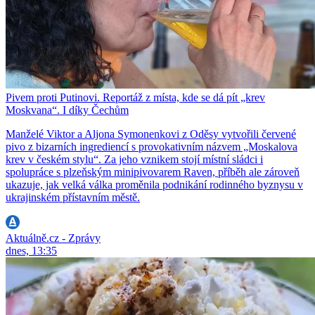
Pivem proti Putinovi. Reportáž z místa, kde se dá pít „krev
Moskvana“. I díky Čechům
Manželé Viktor a Aljona Symonenkovi z Oděsy vytvořili červené
pivo z bizarních ingrediencí s provokativním názvem „Moskalova
krev v českém stylu“. Za jeho vznikem stojí místní sládci i
spolupráce s plzeňským minipivovarem Raven, příběh ale zároveň
ukazuje, jak velká válka proměnila podnikání rodinného byznysu v
ukrajinském přístavním městě.
Aktuálně.cz - Zprávy
dnes, 13:35