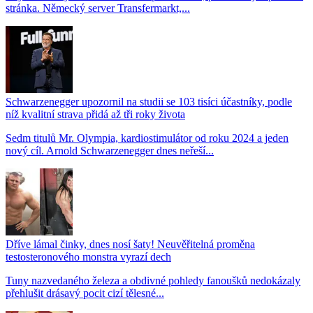
stránka. Německý server Transfermarkt,...
Schwarzenegger upozornil na studii se 103 tisíci účastníky, podle
níž kvalitní strava přidá až tři roky života
Sedm titulů Mr. Olympia, kardiostimulátor od roku 2024 a jeden
nový cíl. Arnold Schwarzenegger dnes neřeší...
Dříve lámal činky, dnes nosí šaty! Neuvěřitelná proměna
testosteronového monstra vyrazí dech
Tuny nazvedaného železa a obdivné pohledy fanoušků nedokázaly
přehlušit drásavý pocit cizí tělesné...