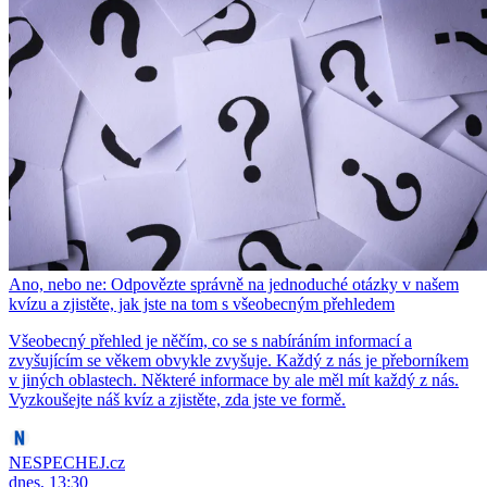
Ano, nebo ne: Odpovězte správně na jednoduché otázky v našem
kvízu a zjistěte, jak jste na tom s všeobecným přehledem
Všeobecný přehled je něčím, co se s nabíráním informací a
zvyšujícím se věkem obvykle zvyšuje. Každý z nás je přeborníkem
v jiných oblastech. Některé informace by ale měl mít každý z nás.
Vyzkoušejte náš kvíz a zjistěte, zda jste ve formě.
NESPECHEJ.cz
dnes, 13:30