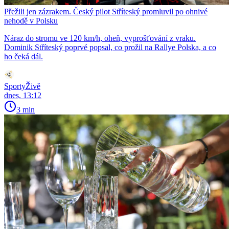
Přežili jen zázrakem. Český pilot Stříteský promluvil po ohnivé
nehodě v Polsku
Náraz do stromu ve 120 km/h, oheň, vyprošťování z vraku.
Dominik Stříteský poprvé popsal, co prožil na Rallye Polska, a co
ho čeká dál.
SportyŽivě
dnes, 13:12
3 min