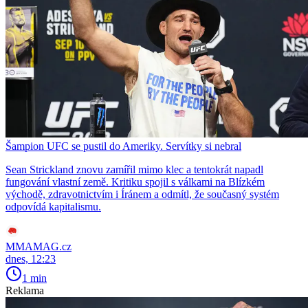
Šampion UFC se pustil do Ameriky. Servítky si nebral
Sean Strickland znovu zamířil mimo klec a tentokrát napadl
fungování vlastní země. Kritiku spojil s válkami na Blízkém
východě, zdravotnictvím i Íránem a odmítl, že současný systém
odpovídá kapitalismu.
MMAMAG.cz
dnes, 12:23
1 min
Reklama