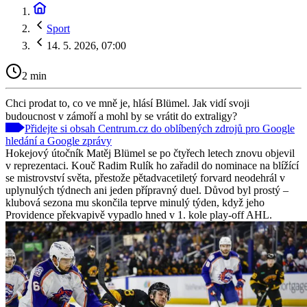
Sport
14. 5. 2026, 07:00
2 min
Chci prodat to, co ve mně je, hlásí Blümel. Jak vidí svoji
budoucnost v zámoří a mohl by se vrátit do extraligy?
Přidejte si obsah Centrum.cz do oblíbených zdrojů pro Google
hledání a Google zprávy
Hokejový útočník Matěj Blümel se po čtyřech letech znovu objevil
v reprezentaci. Kouč Radim Rulík ho zařadil do nominace na blížící
se mistrovství světa, přestože pětadvacetiletý forvard neodehrál v
uplynulých týdnech ani jeden přípravný duel. Důvod byl prostý –
klubová sezona mu skončila teprve minulý týden, když jeho
Providence překvapivě vypadlo hned v 1. kole play-off AHL.