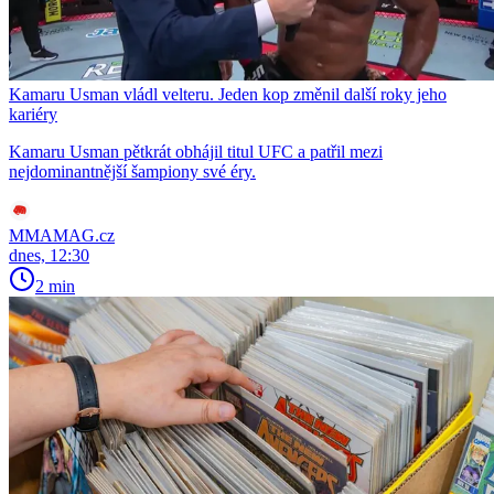
Kamaru Usman vládl velteru. Jeden kop změnil další roky jeho
kariéry
Kamaru Usman pětkrát obhájil titul UFC a patřil mezi
nejdominantnější šampiony své éry.
MMAMAG.cz
dnes, 12:30
2 min