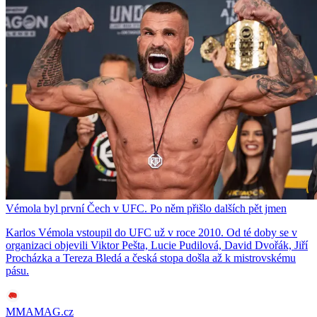
Vémola byl první Čech v UFC. Po něm přišlo dalších pět jmen
Karlos Vémola vstoupil do UFC už v roce 2010. Od té doby se v
organizaci objevili Viktor Pešta, Lucie Pudilová, David Dvořák, Jiří
Procházka a Tereza Bledá a česká stopa došla až k mistrovskému
pásu.
MMAMAG.cz