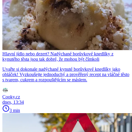
Hlavní jídlo nebo dezert? Nadýchané borůvkové knedlíky z
kynutého těsta jsou tak dobré, že mohou být čímkoli
Uvařte si dokonale nadýchané kynuté borůvkové knedlíky jako
obláček! Vyzkoušejte jednoduchý a prověřený recept na vláčné těsto
s tvarem, cukrem a rozpouštějícím se máslem.
Cooky.cz
dnes, 13:34
3 min