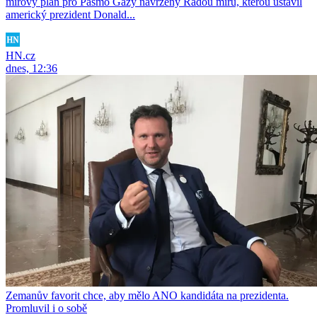
mírový plán pro Pásmo Gazy navržený Radou míru, kterou ustavil
americký prezident Donald...
HN.cz
dnes, 12:36
Zemanův favorit chce, aby mělo ANO kandidáta na prezidenta.
Promluvil i o sobě