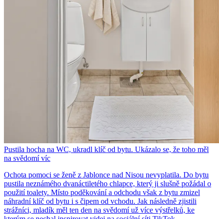
Pustila hocha na WC, ukradl klíč od bytu. Ukázalo se, že toho měl
na svědomí víc
Ochota pomoci se ženě z Jablonce nad Nisou nevyplatila. Do bytu
pustila neznámého dvanáctiletého chlapce, který ji slušně požádal o
použití toalety. Místo poděkování a odchodu však z bytu zmizel
náhradní klíč od bytu i s čipem od vchodu. Jak následně zjistili
strážníci, mladík měl ten den na svědomí už více výstřelků, ke
kterým se nechal inspirovat videi na sociální síti TikTok.