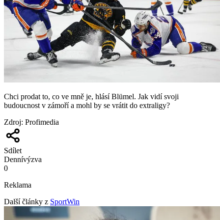
Chci prodat to, co ve mně je, hlásí Blümel. Jak vidí svoji
budoucnost v zámoří a mohl by se vrátit do extraligy?
Zdroj
:
Profimedia
Sdílet
Denní
výzva
0
Reklama
Další články z
SportWin