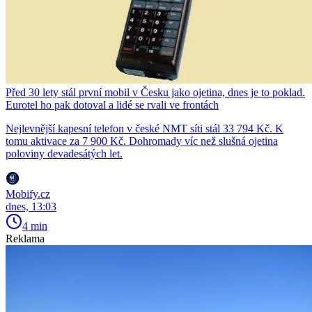
Před 30 lety stál první mobil v Česku jako ojetina, dnes je to poklad.
Eurotel ho pak dotoval a lidé se rvali ve frontách
Nejlevnější kapesní telefon v české NMT síti stál 33 794 Kč. K
tomu aktivace za 7 900 Kč. Dohromady víc než slušná ojetina
poloviny devadesátých let.
Mobify.cz
dnes, 13:03
4 min
Reklama