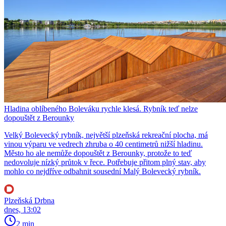
Hladina oblíbeného Boleváku rychle klesá. Rybník teď nelze
dopouštět z Berounky
Velký Bolevecký rybník, největší plzeňská rekreační plocha, má
vinou výparu ve vedrech zhruba o 40 centimetrů nižší hladinu.
Město ho ale nemůže dopouštět z Berounky, protože to teď
nedovoluje nízký průtok v řece. Potřebuje přitom plný stav, aby
mohlo co nejdříve odbahnit sousední Malý Bolevecký rybník.
Plzeňská Drbna
dnes, 13:02
2 min