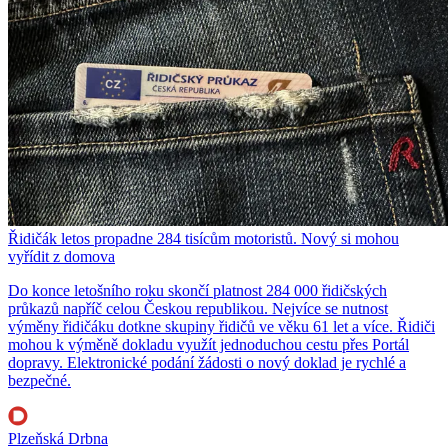
Řidičák letos propadne 284 tisícům motoristů. Nový si mohou
vyřídit z domova
Do konce letošního roku skončí platnost 284 000 řidičských
průkazů napříč celou Českou republikou. Nejvíce se nutnost
výměny řidičáku dotkne skupiny řidičů ve věku 61 let a více. Řidiči
mohou k výměně dokladu využít jednoduchou cestu přes Portál
dopravy. Elektronické podání žádosti o nový doklad je rychlé a
bezpečné.
Plzeňská Drbna