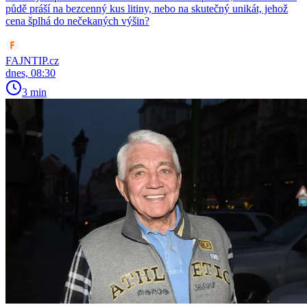
půdě práší na bezcenný kus litiny, nebo na skutečný unikát, jehož
cena šplhá do nečekaných výšin?
FAJNTIP.cz
dnes, 08:30
3 min