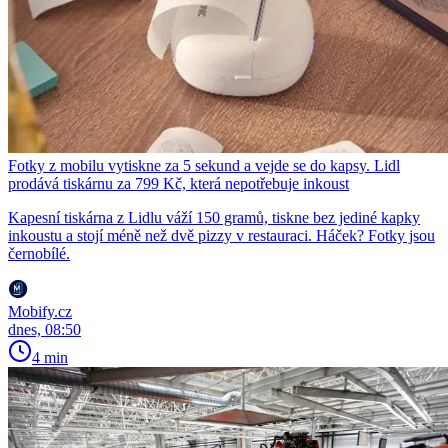
Fotky z mobilu vytiskne za 5 sekund a vejde se do kapsy. Lidl
prodává tiskárnu za 799 Kč, která nepotřebuje inkoust
Kapesní tiskárna z Lidlu váží 150 gramů, tiskne bez jediné kapky
inkoustu a stojí méně než dvě pizzy v restauraci. Háček? Fotky jsou
černobílé.
Mobify.cz
dnes, 08:50
4 min