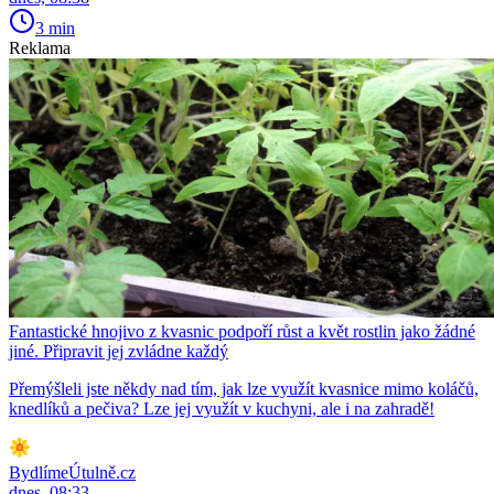
3 min
Reklama
Fantastické hnojivo z kvasnic podpoří růst a květ rostlin jako žádné
jiné. Připravit jej zvládne každý
Přemýšleli jste někdy nad tím, jak lze využít kvasnice mimo koláčů,
knedlíků a pečiva? Lze jej využít v kuchyni, ale i na zahradě!
BydlímeÚtulně.cz
dnes, 08:33