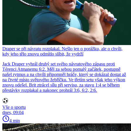
Draper se při návratu rozplakal. Nešlo jen o porážku, ale o chvíli,
kdy jeho tělo znovu odmítlo slíbit, že vydrží
Jack Draper vyhrál druhý set svého návratového zápasu proti
Térenci Atmanemu 6:2. Měl za sebou pomalý začátek, postupně
našel rytmus a na chvíli připomněl hráče, který se dokázal dostat až
na čtvrté místo světového žebříčku. Ve třetím setu však jeho výkon
znovu odešel. Brit ztrácel sílu při servisu, za stavu 1:4 se během
přestávky rozplakal a nakonec prohrál 3:6, 6:2, 2:6.
Vše o sportu
dnes, 09:04
4 min