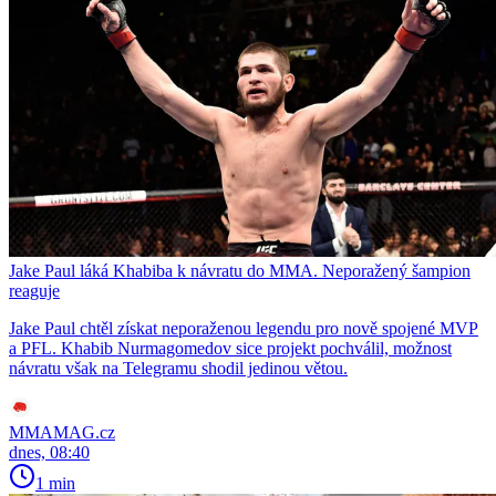
Jake Paul láká Khabiba k návratu do MMA. Neporažený šampion
reaguje
Jake Paul chtěl získat neporaženou legendu pro nově spojené MVP
a PFL. Khabib Nurmagomedov sice projekt pochválil, možnost
návratu však na Telegramu shodil jedinou větou.
MMAMAG.cz
dnes, 08:40
1 min