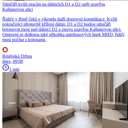
Silničáři kvůli pracím na dálnicích D1 a D2 opět uzavřou
Kaštanovou ulici
Řidiče v Brně čeká o víkendu další dopravní komplikace. Kvůli
pokračující přestavbě křížení dálnic D1 a D2 budou silničáři
betonovat most nad dálnicí D2 a znovu uzavřou Kaštanovou ulici.
Omezení se dotknou také několika autobusových linek MHD, řidiči
musí počítat s kolonami.
Brněnská Drbna
dnes, 09:00
1 min