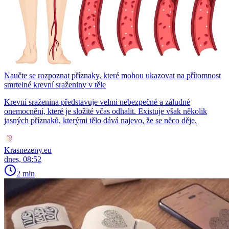
Naučte se rozpoznat příznaky, které mohou ukazovat na přítomnost
smrtelné krevní sraženiny v těle
Krevní sraženina představuje velmi nebezpečné a záludné
onemocnění, které je složité včas odhalit. Existuje však několik
jasných příznaků, kterými tělo dává najevo, že se něco děje.
Krasnezeny.eu
dnes, 08:52
2 min