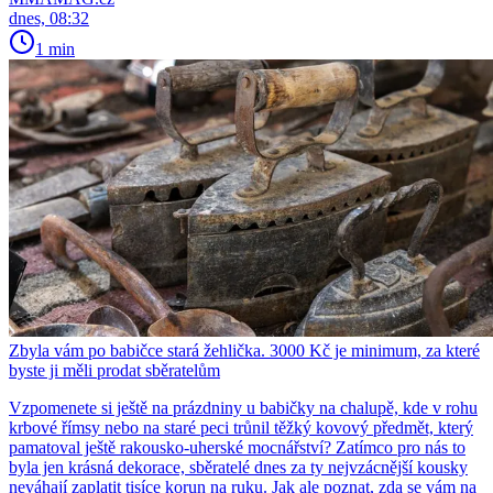
dnes, 08:32
1 min
Zbyla vám po babičce stará žehlička. 3000 Kč je minimum, za které
byste ji měli prodat sběratelům
Vzpomenete si ještě na prázdniny u babičky na chalupě, kde v rohu
krbové římsy nebo na staré peci trůnil těžký kovový předmět, který
pamatoval ještě rakousko-uherské mocnářství? Zatímco pro nás to
byla jen krásná dekorace, sběratelé dnes za ty nejvzácnější kousky
neváhají zaplatit tisíce korun na ruku. Jak ale poznat, zda se vám na