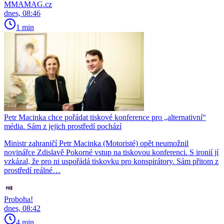
MMAMAG.cz
dnes, 08:46
1 min
Petr Macinka chce pořádat tiskové konference pro „alternativní“
média. Sám z jejich prostředí pochází
Ministr zahraničí Petr Macinka (Motoristé) opět neumožnil
novinářce Zdislavě Pokorné vstup na tiskovou konferenci. S ironií jí
vzkázal, že pro ni uspořádá tiskovku pro konspirátory. Sám přitom z
prostředí reálné…
Proboha!
dnes, 08:42
4 min