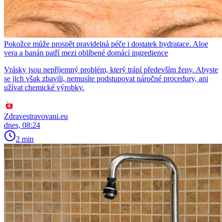
Pokožce může prospět pravidelná péče i dostatek hydratace. Aloe
vera a banán patří mezi oblíbené domácí ingredience
Vrásky jsou nepříjemný problém, který trápí především ženy. Abyste
se jich však zbavili, nemusíte podstupovat náročné procedury, ani
užívat chemické výrobky.
Zdravestravovani.eu
dnes, 08:24
2 min