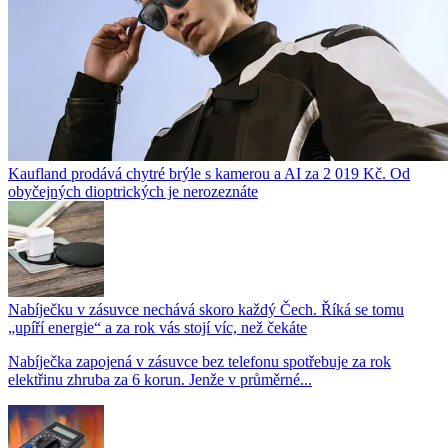
Kaufland prodává chytré brýle s kamerou a AI za 2 019 Kč. Od
obyčejných dioptrických je nerozeznáte
Nabíječku v zásuvce nechává skoro každý Čech. Říká se tomu
„upíří energie“ a za rok vás stojí víc, než čekáte
Nabíječka zapojená v zásuvce bez telefonu spotřebuje za rok
elektřinu zhruba za 6 korun. Jenže v průměrné...