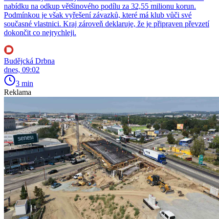
nabídku na odkup většinového podílu za 32,55 milionu korun.
Podmínkou je však vyřešení závazků, které má klub vůči své
současné vlastnici. Kraj zároveň deklaruje, že je připraven převzetí
dokončit co nejrychleji.
Budějcká Drbna
dnes, 09:02
3 min
Reklama