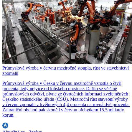
Průmyslová výroba v červnu meziročně stoupla, růst ve stavebnictví
zpomalil
Průmyslová výroba v Česku v červnu meziročně vzrostla o čtyři
procenta, tedy nejvíce od loňského prosince. Dařilo se většině
průmyslových odvětví, plyne ze čtvrtečních informací zveřejněných
Českého statistického úřadu (ČSÚ). Meziroční růst stavební výroby
v červnu zpomalil z květnových 4,4 procenta na rovná dvě procenta.
Zahraniční obchod pak skončil v červnu přebytkem 15,5 miliardy
korun.