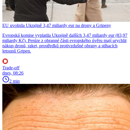
EU uvolnila Ukrajině 3,47 miliardy eur na drony a Gripeny
Evropská komise vyplatila Ukrajině dalších 3,47 miliardy eur (83,97
miliardy Kč). Peníze z obranné části evropského úvěru mají urychlit
nákup dronů, raket, prostředků protivzdušné obrany a stíhacích
letounů Gripen.
Trade-off
dnes, 08:26
2 min