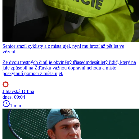
Senior srazil cyklisty a z místa ujel, nyní mu hrozí až pět let ve
vězení
Ze dvou trestných činů je obviněný třiasedmdesátiletý řidič, který na
jaře způsobil na Žďársku vážnou dopravní nehodu a místo
poskytnutí pomoci z místa ujel.
Jihlavská Drbna
dnes, 09:04
1 min