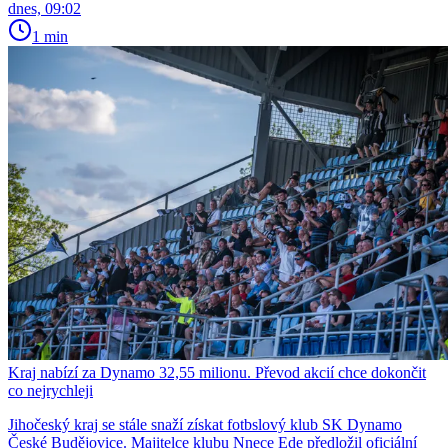
dnes, 09:02
1 min
Kraj nabízí za Dynamo 32,55 milionu. Převod akcií chce dokončit
co nejrychleji
Jihočeský kraj se stále snaží získat fotbslový klub SK Dynamo
České Budějovice. Majitelce klubu Nnece Ede předložil oficiální