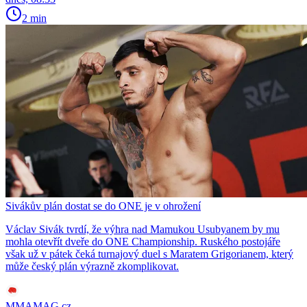
2 min
Sivákův plán dostat se do ONE je v ohrožení
Václav Sivák tvrdí, že výhra nad Mamukou Usubyanem by mu
mohla otevřít dveře do ONE Championship. Ruského postojáře
však už v pátek čeká turnajový duel s Maratem Grigorianem, který
může český plán výrazně zkomplikovat.
MMAMAG.cz