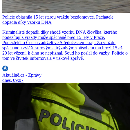
Policie objasnila 15 let starou vraždu bezdomovce. Pachatele
dopadla díky vzorku DNA
Kriminalisté dopadli díky shodě vzorku DNA člověka, kterého
podezírají z vraždy muže spáchané před 15 lety v Praze.
Podezřelého Čecha zadrželi ve Středočeském kraji. Za vraždu
spáchanou zvlášť surovým a trýznivým způsobem mu hrozí 15 až
20 let vězení, k činu se nepřiznal. Soud ho poslal do vazby. Policie o
tom ve čtvrtek informovala v tiskové zprávě.
Aktuálně.cz - Zprávy
dnes, 09:07