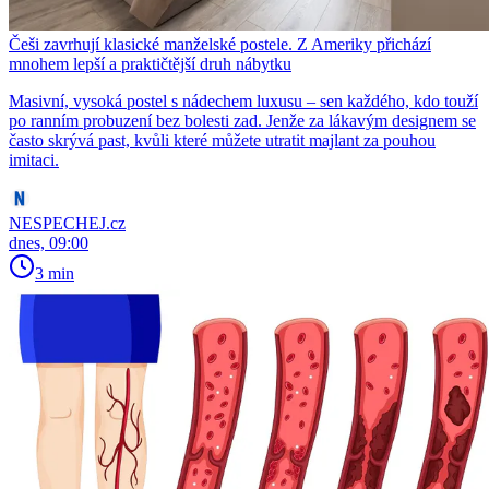
Češi zavrhují klasické manželské postele. Z Ameriky přichází
mnohem lepší a praktičtější druh nábytku
Masivní, vysoká postel s nádechem luxusu – sen každého, kdo touží
po ranním probuzení bez bolesti zad. Jenže za lákavým designem se
často skrývá past, kvůli které můžete utratit majlant za pouhou
imitaci.
NESPECHEJ.cz
dnes, 09:00
3 min