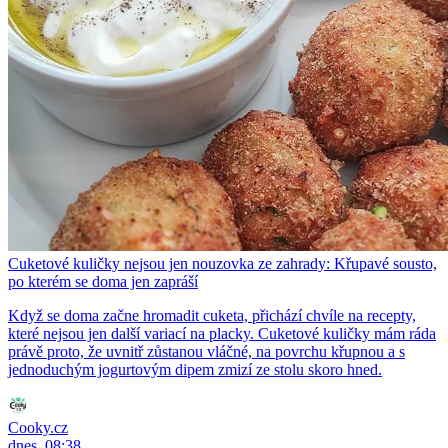
Cuketové kuličky nejsou jen nouzovka ze zahrady: Křupavé sousto,
po kterém se doma jen zapráší
Když se doma začne hromadit cuketa, přichází chvíle na recepty,
které nejsou jen další variací na placky. Cuketové kuličky mám ráda
právě proto, že uvnitř zůstanou vláčné, na povrchu křupnou a s
jednoduchým jogurtovým dipem zmizí ze stolu skoro hned.
Cooky.cz
dnes, 08:38