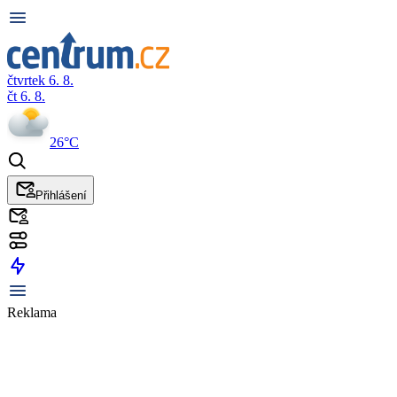
čtvrtek 6. 8.
čt 6. 8.
26°C
Přihlášení
Reklama