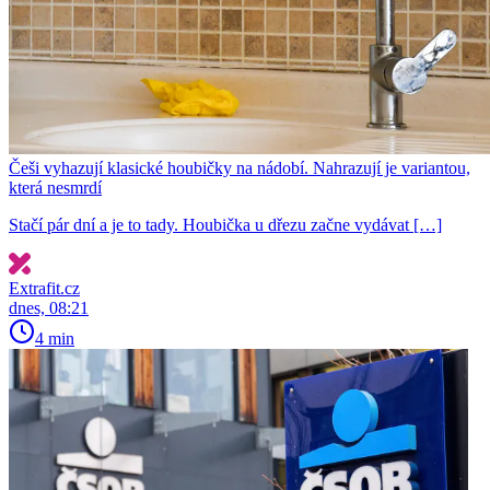
Češi vyhazují klasické houbičky na nádobí. Nahrazují je variantou,
která nesmrdí
Stačí pár dní a je to tady. Houbička u dřezu začne vydávat […]
Extrafit.cz
dnes, 08:21
4 min