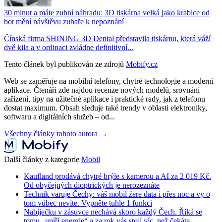
30 minut a máte zubní náhradu: 3D tiskárna velká jako krabice od
bot mění návštěvu zubaře k nepoznání
Čínská firma SHINING 3D Dental představila tiskárnu, která váží
dvě kila a v ordinaci zvládne definitivní...
Tento článek byl publikován ze zdrojů
Mobify.cz
Web se zaměřuje na mobilní telefony, chytré technologie a moderní
aplikace. Čtenáři zde najdou recenze nových modelů, srovnání
zařízení, tipy na užitečné aplikace i praktické rady, jak z telefonu
dostat maximum. Obsah sleduje také trendy v oblasti elektroniky,
softwaru a digitálních služeb – od...
Všechny články tohoto autora →
Další články z kategorie
Mobil
Kaufland prodává chytré brýle s kamerou a AI za 2 019 Kč.
Od obyčejných dioptrických je nerozeznáte
Technik varuje Čechy: váš mobil žere data i přes noc a vy o
tom vůbec nevíte. Vypněte tuhle 1 funkci
Nabíječku v zásuvce nechává skoro každý Čech. Říká se
tomu „upíří energie“ a za rok vás stojí víc, než čekáte