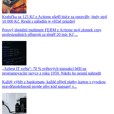
Krabička za 125 Kč z Actionu ušetří tisíce za opraváře, jindy stojí
10 000 Kč. Regál s nářadím je věčně prázdný
Perový digitální multimetr FERM z Actionu stojí zlomek ceny
profesionálních přístrojů za téměř 20 tisíc Kč,...
„Azbest IT světa“: 70 % světových transakcí běží na
programovacím jazyce z roku 1959. Nikdo ho neumí nahradit
Každý výběr z bankomatu, každé přijetí platby kartou s vysokou
pravděpodobností projde přes kód napsaný v...