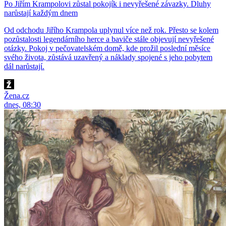
Po Jiřím Krampolovi zůstal pokojík i nevyřešené závazky. Dluhy
narůstají každým dnem
Od odchodu Jiřího Krampola uplynul více než rok. Přesto se kolem
pozůstalosti legendárního herce a baviče stále objevují nevyřešené
otázky. Pokoj v pečovatelském domě, kde prožil poslední měsíce
svého života, zůstává uzavřený a náklady spojené s jeho pobytem
dál narůstají.
Žena.cz
dnes, 08:30