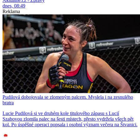
Aktuálně.cz - Zprávy
dnes, 08:49
Reklama
Pudilová dobojovala se zlomeným palcem. Myslela i na zesnulého
bratra
Lucie Pudilová si ve druhém kole titulového zápasu s Lucií
Szabovou zlomila palec na šesti místech, přesto vydržela všech pět
kol. Po úspěšné operaci popsala i osobní význam večera na Štvanici.