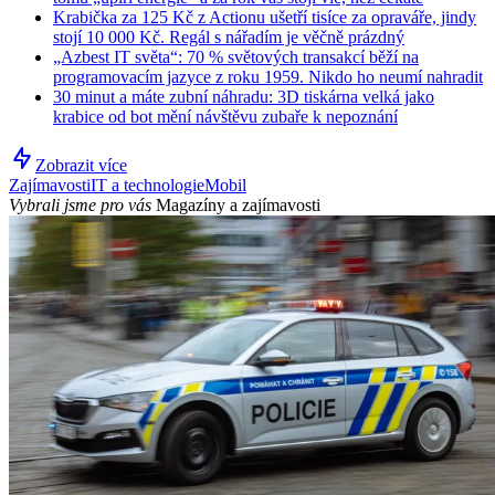
Krabička za 125 Kč z Actionu ušetří tisíce za opraváře, jindy
stojí 10 000 Kč. Regál s nářadím je věčně prázdný
„Azbest IT světa“: 70 % světových transakcí běží na
programovacím jazyce z roku 1959. Nikdo ho neumí nahradit
30 minut a máte zubní náhradu: 3D tiskárna velká jako
krabice od bot mění návštěvu zubaře k nepoznání
Zobrazit více
Zajímavosti
IT a technologie
Mobil
Vybrali jsme pro vás
Magazíny a zajímavosti