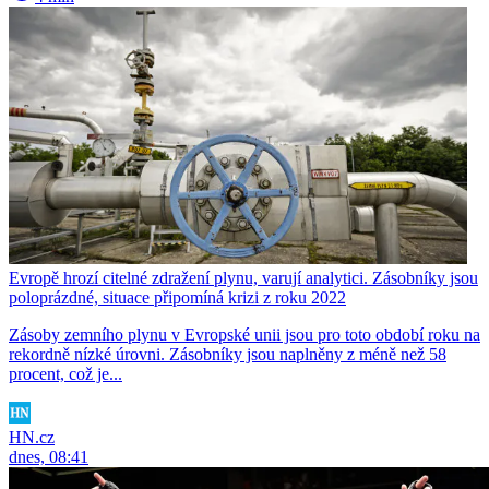
Evropě hrozí citelné zdražení plynu, varují analytici. Zásobníky jsou
poloprázdné, situace připomíná krizi z roku 2022
Zásoby zemního plynu v Evropské unii jsou pro toto období roku na
rekordně nízké úrovni. Zásobníky jsou naplněny z méně než 58
procent, což je...
HN.cz
dnes, 08:41