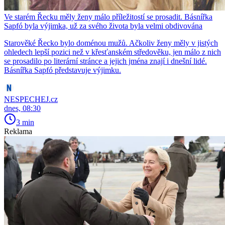
Ve starém Řecku měly ženy málo příležitostí se prosadit. Básnířka
Sapfó byla výjimka, už za svého života byla velmi obdivována
Starověké Řecko bylo doménou mužů. Ačkoliv ženy měly v jistých
ohledech lepší pozici než v křesťanském středověku, jen málo z nich
se prosadilo po literární stránce a jejich jména znají i dnešní lidé.
Básnířka Sapfó představuje výjimku.
NESPECHEJ.cz
dnes, 08:30
3 min
Reklama