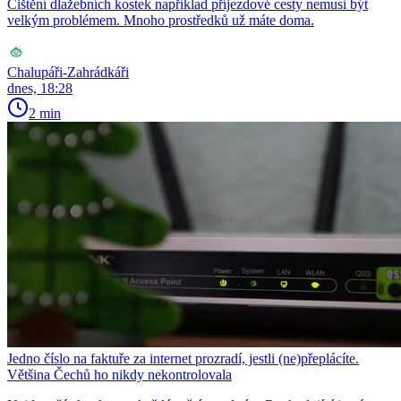
Čištění dlažebních kostek například příjezdové cesty nemusí být
velkým problémem. Mnoho prostředků už máte doma.
Chalupáři-Zahrádkáři
dnes, 18:28
2 min
Jedno číslo na faktuře za internet prozradí, jestli (ne)přeplácíte.
Většina Čechů ho nikdy nekontrolovala