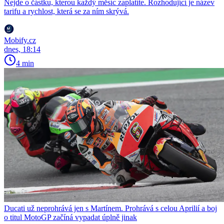
Nejde o částku, kterou každý měsíc zaplatíte. Rozhodující je název
tarifu a rychlost, která se za ním skrývá.
Mobify.cz
dnes, 18:14
4 min
Ducati už neprohrává jen s Martínem. Prohrává s celou Aprilií a boj
o titul MotoGP začíná vypadat úplně jinak