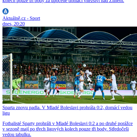
kolech pouze tři body za upocené domácí vítězství nad Zlínem.
Aktuálně.cz - Sport
dnes, 20:20
Sparta znovu padla. V Mladé Boleslavi prohrála 0:2, domácí vedou
ligu
Fotbalisté Sparty prohráli v Mladé Boleslavi 0:2 a po druhé porážce
v sezoně mají po třech ligových kolech pouze tři body. Středočeši
vedou tabulku.