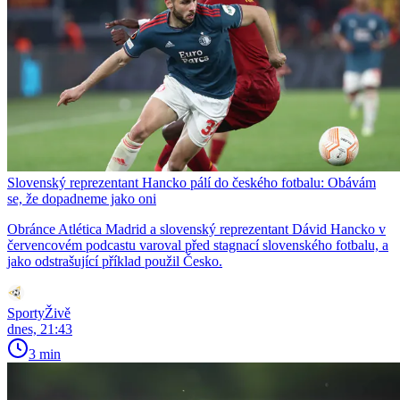
Slovenský reprezentant Hancko pálí do českého fotbalu: Obávám
se, že dopadneme jako oni
Obránce Atlética Madrid a slovenský reprezentant Dávid Hancko v
červencovém podcastu varoval před stagnací slovenského fotbalu, a
jako odstrašující příklad použil Česko.
SportyŽivě
dnes, 21:43
3 min