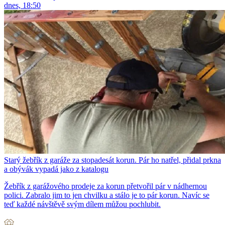
dnes, 18:50
Starý žebřík z garáže za stopadesát korun. Pár ho natřel, přidal prkna
a obývák vypadá jako z katalogu
Žebřík z garážového prodeje za korun přetvořil pár v nádhernou
polici. Zabralo jim to jen chvilku a stálo je to pár korun. Navíc se
teď každé návštěvě svým dílem můžou pochlubit.