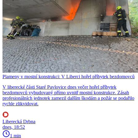
Plameny v mostní konstrukci: V Liberci hořel příbytek bezdomovců
V liberecké části Staré Pavlovice dnes večer hořel příbytek
bezdomovců vybudovaný přímo uvnitř mostní konstrukce. Zásah
profesionálních jednotek zamezil dalším škodám a požár se podařilo
rychle zlikvidovat.
Liberecká Drbna
dnes, 18:52
1 min