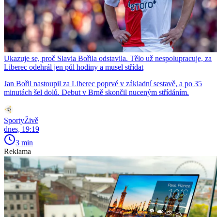
Ukazuje se, proč Slavia Bořila odstavila. Tělo už nespolupracuje, za
Liberec odehrál jen půl hodiny a musel střídat
Jan Bořil nastoupil za Liberec poprvé v základní sestavě, a po 35
minutách šel dolů. Debut v Brně skončil nuceným střídáním.
SportyŽivě
dnes, 19:19
3 min
Reklama