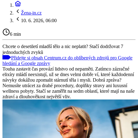
Žena-in.cz
10. 6. 2026, 06:00
6 min
Chcete o desetiletí mladší tělo a nic neplatit? Stačí dodržovat 7
jednoduchých zvyků
Přidejte si obsah Centrum.cz do oblíbených zdrojů pro Google
hledání a Google zprávy
Touha zastavit čas provází lidstvo od nepaměti. Zatímco zázračné
elixíry mládí neexistují, už se dnes velmi dobře ví, které každodenní
návyky dokážou zpomalit stárnutí těla i mysli. Dobrá zpráva?
Nemusíte utrácet za drahé procedury, doplňky stravy ani luxusní
wellness pobyty. Stačí se zaměřit na sedm oblastí, které mají na naše
zdraví a dlouhověkost největší vliv.