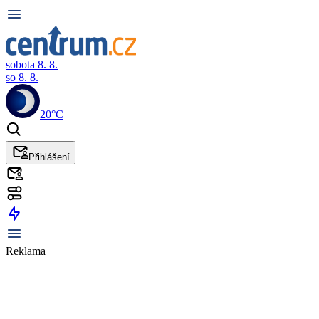
sobota 8. 8.
so 8. 8.
20°C
Přihlášení
Reklama