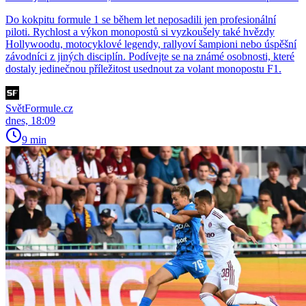
Do kokpitu formule 1 se během let neposadili jen profesionální
piloti. Rychlost a výkon monopostů si vyzkoušely také hvězdy
Hollywoodu, motocyklové legendy, rallyoví šampioni nebo úspěšní
závodníci z jiných disciplín. Podívejte se na známé osobnosti, které
dostaly jedinečnou příležitost usednout za volant monopostu F1.
SvětFormule.cz
dnes, 18:09
9 min