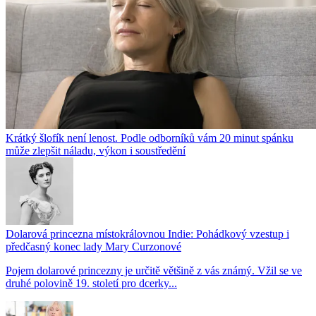
Krátký šlofík není lenost. Podle odborníků vám 20 minut spánku
může zlepšit náladu, výkon i soustředění
Dolarová princezna místokrálovnou Indie: Pohádkový vzestup i
předčasný konec lady Mary Curzonové
Pojem dolarové princezny je určitě většině z vás známý. Vžil se ve
druhé polovině 19. století pro dcerky...