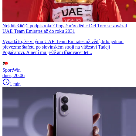
Nejdůležitější podpis roku? Pogačarův dědic Del Toro se zavázal
UAE Team Emirates až do roku 2031
Vypadá to, že v týmu UAE Team Emirates už vědí, kdo jednou
převezme štafetu po slovinském stroji na vítězství Tadeji
Pogačarovi. A není mu ještě ani třiadvacet let...
SportWin
dnes, 20:06
1 min