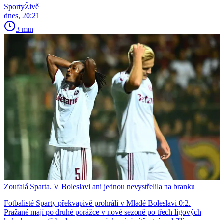
SportyŽivě
dnes, 20:21
3 min
Zoufalá Sparta. V Boleslavi ani jednou nevystřelila na branku
Fotbalisté Sparty překvapivě prohráli v Mladé Boleslavi 0:2.
Pražané mají po druhé porážce v nové sezoně po třech ligových