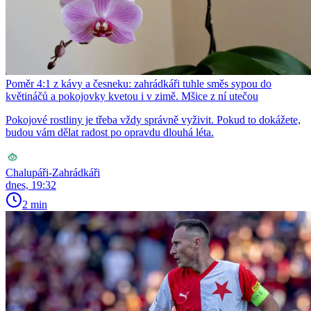
Poměr 4:1 z kávy a česneku: zahrádkáři tuhle směs sypou do
květináčů a pokojovky kvetou i v zimě. Mšice z ní utečou
Pokojové rostliny je třeba vždy správně vyživit. Pokud to dokážete,
budou vám dělat radost po opravdu dlouhá léta.
Chalupáři-Zahrádkáři
dnes, 19:32
2 min