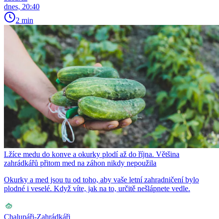
dnes, 20:40
2 min
Lžíce medu do konve a okurky plodí až do října. Většina
zahrádkářů přitom med na záhon nikdy nepoužila
Okurky a med jsou tu od toho, aby vaše letní zahradničení bylo
plodné i veselé. Když víte, jak na to, určitě nešlápnete vedle.
Chalupáři-Zahrádkáři