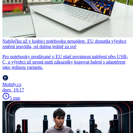
Nabíječku už v krabici notebooku nenajdete. EU donutila výrobce
změnit pravidla, od dubna jedině za své
Pro notebooky prodávané v EU platí povinnost nabíjení přes USB-
C, a výrobci už nesmí nutit zákazníky kupovat balení s adaptérem
jako jedinou variantu.
Mobify.cz
dnes, 19:17
5 min