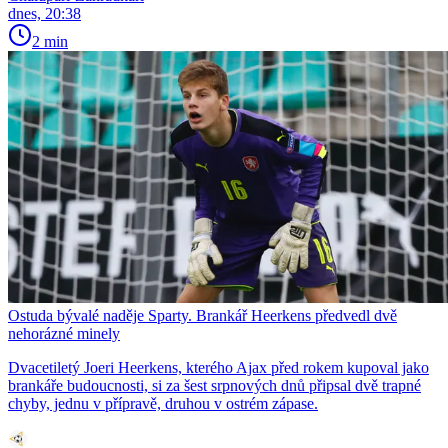
dnes, 20:38
2 min
Ostuda bývalé naděje Sparty. Brankář Heerkens předvedl dvě
nehorázné minely
Dvacetiletý Joeri Heerkens, kterého Ajax před rokem kupoval jako
brankáře budoucnosti, si za šest srpnových dnů připsal dvě trapné
chyby, jednu v přípravě, druhou v ostrém zápase.