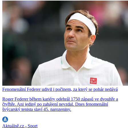
Fenomenální Federer udivil i počinem, za který se pohár nedává
Roger Federer během kariéry odehrál 1750 zápasů ve dvouhře a
čtyřhře. Ani jediný po zahájení nevzdal. Dnes fenomenální
švýcarský tenista slaví 45. narozeniny.
Aktuálně.cz - Sport