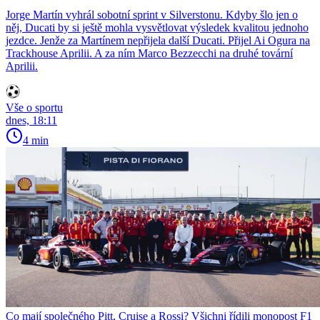
Jorge Martín vyhrál sobotní sprint v Silverstonu. Kdyby šlo jen o
něj, Ducati by si ještě mohla vysvětlovat výsledek kvalitou jednoho
jezdce. Jenže za Martínem nepřijela další Ducati. Přijel Ai Ogura na
Trackhouse Aprilii. A za ním Marco Bezzecchi na druhé tovární
Aprilii.
Vše o sportu
dnes, 18:11
4 min
Co mají společného Pitt, Cruise a Rossi? Všichni řídili monopost F1