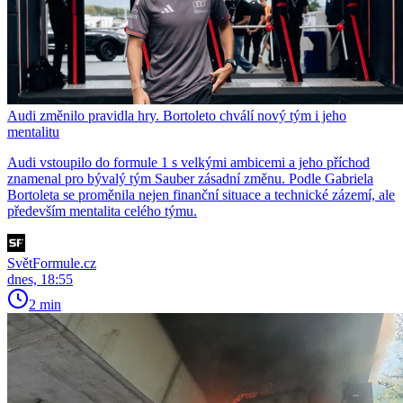
Audi změnilo pravidla hry. Bortoleto chválí nový tým i jeho
mentalitu
Audi vstoupilo do formule 1 s velkými ambicemi a jeho příchod
znamenal pro bývalý tým Sauber zásadní změnu. Podle Gabriela
Bortoleta se proměnila nejen finanční situace a technické zázemí, ale
především mentalita celého týmu.
SvětFormule.cz
dnes, 18:55
2 min