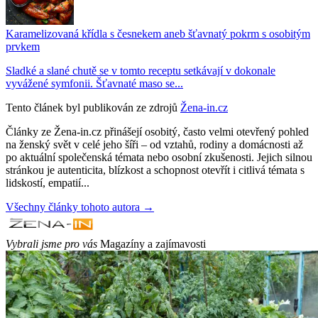
Karamelizovaná křídla s česnekem aneb šťavnatý pokrm s osobitým
prvkem
Sladké a slané chutě se v tomto receptu setkávají v dokonale
vyvážené symfonii. Šťavnaté maso se...
Tento článek byl publikován ze zdrojů
Žena-in.cz
Články ze Žena-in.cz přinášejí osobitý, často velmi otevřený pohled
na ženský svět v celé jeho šíři – od vztahů, rodiny a domácnosti až
po aktuální společenská témata nebo osobní zkušenosti. Jejich silnou
stránkou je autenticita, blízkost a schopnost otevřít i citlivá témata s
lidskostí, empatií...
Všechny články tohoto autora →
Vybrali jsme pro vás
Magazíny a zajímavosti