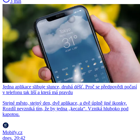
3 min
Jedna aplikace slibuje slunce, druhá déšť. Proč se předpovědi počasí
v telefonu tak liší a která má pravdu
Stejné město, stejný den, dvě aplikace, a dvě úplně jiné ikonky.
Rozdíl nevzniká tím, že by jedna „kecala“. Vzniká hluboko pod
kapotou.
Mobify.cz
dnes, 20:42