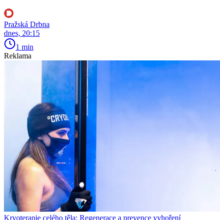
Pražská Drbna
dnes, 20:15
1 min
Reklama
Kryoterapie celého těla: Regenerace a prevence vyhoření