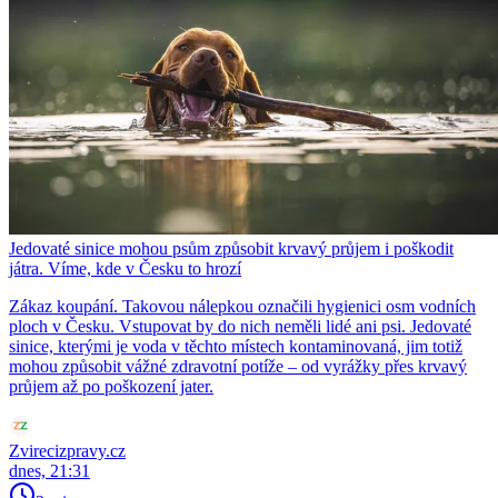
Jedovaté sinice mohou psům způsobit krvavý průjem i poškodit
játra. Víme, kde v Česku to hrozí
Zákaz koupání. Takovou nálepkou označili hygienici osm vodních
ploch v Česku. Vstupovat by do nich neměli lidé ani psi. Jedovaté
sinice, kterými je voda v těchto místech kontaminovaná, jim totiž
mohou způsobit vážné zdravotní potíže – od vyrážky přes krvavý
průjem až po poškození jater.
Zvirecizpravy.cz
dnes, 21:31