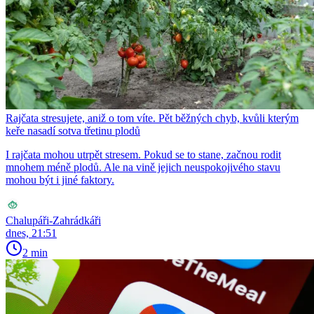
Rajčata stresujete, aniž o tom víte. Pět běžných chyb, kvůli kterým
keře nasadí sotva třetinu plodů
I rajčata mohou utrpět stresem. Pokud se to stane, začnou rodit
mnohem méně plodů. Ale na vině jejich neuspokojivého stavu
mohou být i jiné faktory.
Chalupáři-Zahrádkáři
dnes, 21:51
2 min