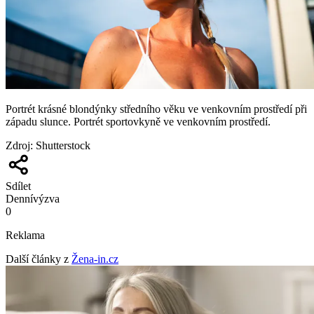
Portrét krásné blondýnky středního věku ve venkovním prostředí při
západu slunce. Portrét sportovkyně ve venkovním prostředí.
Zdroj
:
Shutterstock
Sdílet
Denní
výzva
0
Reklama
Další články z
Žena-in.cz