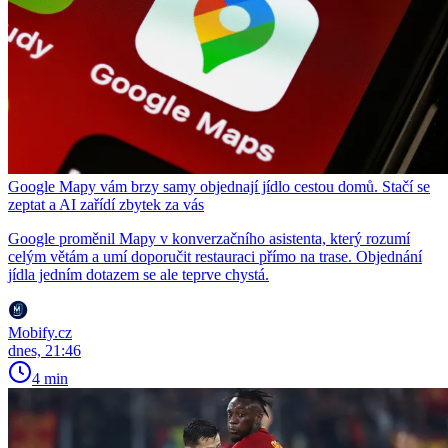
Google Mapy vám brzy samy objednají jídlo cestou domů. Stačí se
zeptat a AI zařídí zbytek za vás
Google proměnil Mapy v konverzačního asistenta, který rozumí
celým větám a umí doporučit restauraci přímo na trase. Objednání
jídla jedním dotazem se ale teprve chystá.
Mobify.cz
dnes, 21:46
4 min