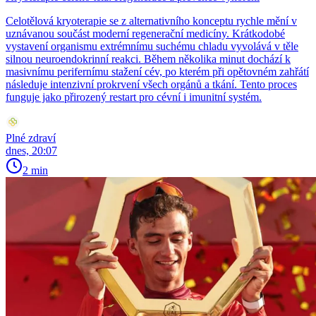
Celotělová kryoterapie se z alternativního konceptu rychle mění v
uznávanou součást moderní regenerační medicíny. Krátkodobé
vystavení organismu extrémnímu suchému chladu vyvolává v těle
silnou neuroendokrinní reakci. Během několika minut dochází k
masivnímu perifernímu stažení cév, po kterém při opětovném zahřátí
následuje intenzivní prokrvení všech orgánů a tkání. Tento proces
funguje jako přirozený restart pro cévní i imunitní systém.
Plné zdraví
dnes, 20:07
2 min