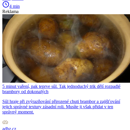
4 min
Reklama
5 minut vaření, pak teprve sůl. Tak jednoduchý trik dělí rozpadlé
brambory od dokonalých
Sůl hraje při zvýrazňování přirozené chuti brambor a zajišťování
jejich správné textury zásadní roli. Musíte ji však přidat v ten
správný moment.
adbz.cz