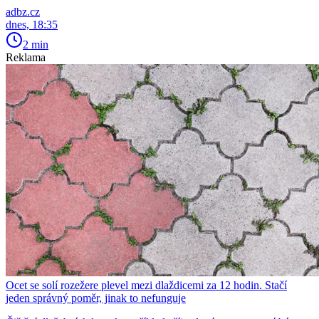
adbz.cz
dnes, 18:35
2 min
Reklama
Ocet se solí rozežere plevel mezi dlaždicemi za 12 hodin. Stačí
jeden správný poměr, jinak to nefunguje