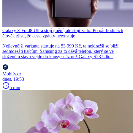
Galaxy Z Fold8 Ultra stojí jmění, ale stojí za to. Po pár hodinách
člověk zjistí, že cesta zpátky neexistuje
Nejlevnější varianta startuje na 53 999 Kč, ta nejdražší se blíží
sedmdesáti tisícům. Samsung za to dává telefon, který se ve
složeném stavu vejde do kapsy snáz než Galaxy S23 Ultra.
Mobify.cz
dnes, 19:53
5 min