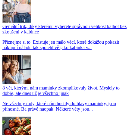
Geniální trik, díky kterému vyberete správnou velikost kalhot bez
zkoušení v kabince
Přiznejme si to. Existuje jen málo věcí, které dokážou pokazit
nákupní náladu tak spolehlivě jako kabinka v...
8 vět, kterými nám maminky zkomplikovaly život. Myslely to
dobře, ale dnes už je všechno jinak
Ne všechny rady, které nám hustily do hlavy maminky, jsou
přínosné. Ba právě naopak. Některé věty jsou...